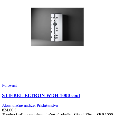
Porovnať
STIEBEL ELTRON WDH 1000 cool
Akumulačné nádrže
,
Príslušenstvo
824,60
€
Tepelná izolácia pre akumulačné zásobníky Stiebel Eltron SBP 1000