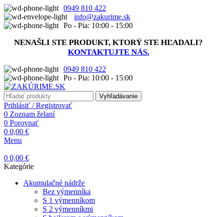
0949 810 422
info@zakurime.sk
Po - Pia: 10:00 - 15:00
NENAŠLI STE PRODUKT, KTORÝ STE HĽADALI?
KONTAKTUJTE NÁS.
0949 810 422
Po - Pia: 10:00 - 15:00
Vyhľadávanie
Prihlásiť / Registrovať
0
Zoznam želaní
0
Porovnať
0
0,00
€
Menu
0
0,00
€
Kategórie
Akumulačné nádrže
Bez výmenníka
S 1 výmenníkom
S 2 výmenníkmi