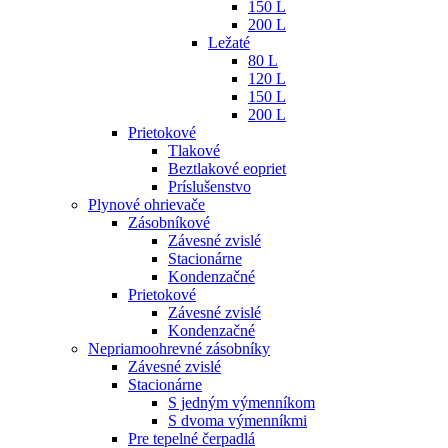
150 L
200 L
Ležaté
80 L
120 L
150 L
200 L
Prietokové
Tlakové
Beztlakové eopriet
Príslušenstvo
Plynové ohrievače
Zásobníkové
Závesné zvislé
Stacionárne
Kondenzačné
Prietokové
Závesné zvislé
Kondenzačné
Nepriamoohrevné zásobníky
Závesné zvislé
Stacionárne
S jedným výmenníkom
S dvoma výmenníkmi
Pre tepelné čerpadlá