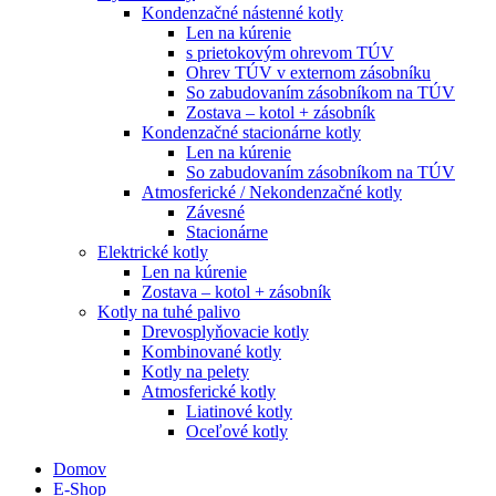
Kondenzačné nástenné kotly
Len na kúrenie
s prietokovým ohrevom TÚV
Ohrev TÚV v externom zásobníku
So zabudovaním zásobníkom na TÚV
Zostava – kotol + zásobník
Kondenzačné stacionárne kotly
Len na kúrenie
So zabudovaním zásobníkom na TÚV
Atmosferické / Nekondenzačné kotly
Závesné
Stacionárne
Elektrické kotly
Len na kúrenie
Zostava – kotol + zásobník
Kotly na tuhé palivo
Drevosplyňovacie kotly
Kombinované kotly
Kotly na pelety
Atmosferické kotly
Liatinové kotly
Oceľové kotly
Domov
E-Shop