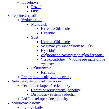
Kúpelňové
Rovné
Oblé
Tepelné čerpadlá
Vzduch-voda
Monoblok
Kúrenie/Chladenie
Hybridné
Split
Kúrenie/Chladenie
So stavaným zásobníkom na TÚV
Hybridné
Zvýhodnené zostavy tepelných čerpadiel
Vysokoteplotné – Vhodné pre radiátorové
vykuruvanie
Príslušenstvo
Fan-coily
Pre prípravu teplej vody tepcerp
Vetracie systémy s rekuperáciou
Centrálne rekuperačné jednotky
Centrálne rekuperačné jednotky
Distribučný systém vzduchu
Lokálne rekuperačné jednotky
Vykurovacie kotly
Plynové kotly