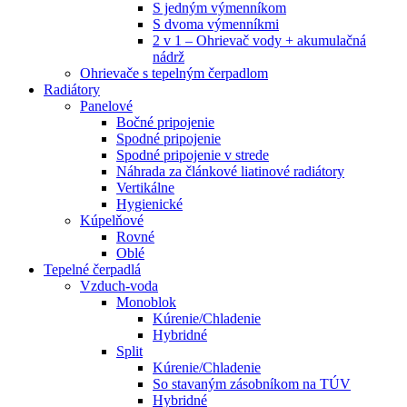
S jedným výmenníkom
S dvoma výmenníkmi
2 v 1 – Ohrievač vody + akumulačná
nádrž
Ohrievače s tepelným čerpadlom
Radiátory
Panelové
Bočné pripojenie
Spodné pripojenie
Spodné pripojenie v strede
Náhrada za článkové liatinové radiátory
Vertikálne
Hygienické
Kúpelňové
Rovné
Oblé
Tepelné čerpadlá
Vzduch-voda
Monoblok
Kúrenie/Chladenie
Hybridné
Split
Kúrenie/Chladenie
So stavaným zásobníkom na TÚV
Hybridné