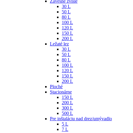
Závesné zvislé
30 L
50 L
80 L
100 L
120 L
150 L
200 L
Ležaté lez
30 L
50 L
80 L
100 L
120 L
150 L
200 L
Ploché
Stacionárne
150 L
200 L
300 L
500 L
Pre inštaláciu nad drez/umývadlo
5 L
7 L