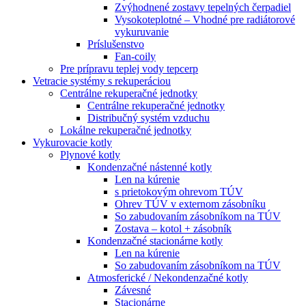
Zvýhodnené zostavy tepelných čerpadiel
Vysokoteplotné – Vhodné pre radiátorové
vykuruvanie
Príslušenstvo
Fan-coily
Pre prípravu teplej vody tepcerp
Vetracie systémy s rekuperáciou
Centrálne rekuperačné jednotky
Centrálne rekuperačné jednotky
Distribučný systém vzduchu
Lokálne rekuperačné jednotky
Vykurovacie kotly
Plynové kotly
Kondenzačné nástenné kotly
Len na kúrenie
s prietokovým ohrevom TÚV
Ohrev TÚV v externom zásobníku
So zabudovaním zásobníkom na TÚV
Zostava – kotol + zásobník
Kondenzačné stacionárne kotly
Len na kúrenie
So zabudovaním zásobníkom na TÚV
Atmosferické / Nekondenzačné kotly
Závesné
Stacionárne