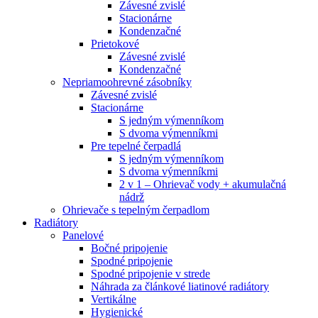
Závesné zvislé
Stacionárne
Kondenzačné
Prietokové
Závesné zvislé
Kondenzačné
Nepriamoohrevné zásobníky
Závesné zvislé
Stacionárne
S jedným výmenníkom
S dvoma výmenníkmi
Pre tepelné čerpadlá
S jedným výmenníkom
S dvoma výmenníkmi
2 v 1 – Ohrievač vody + akumulačná
nádrž
Ohrievače s tepelným čerpadlom
Radiátory
Panelové
Bočné pripojenie
Spodné pripojenie
Spodné pripojenie v strede
Náhrada za článkové liatinové radiátory
Vertikálne
Hygienické