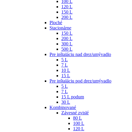
100 L
120 L
150 L
200 L
Ploché
Stacionárne
150 L
200 L
300 L
500 L
Pre inštaláciu nad drez/umývadlo
5 L
7 L
10 L
15 L
Pre inštaláciu pod drez/umývadlo
5 L
7 L
15 L podum
30 L
Kombinované
Závesné zvislé
80 L
100 L
120 L