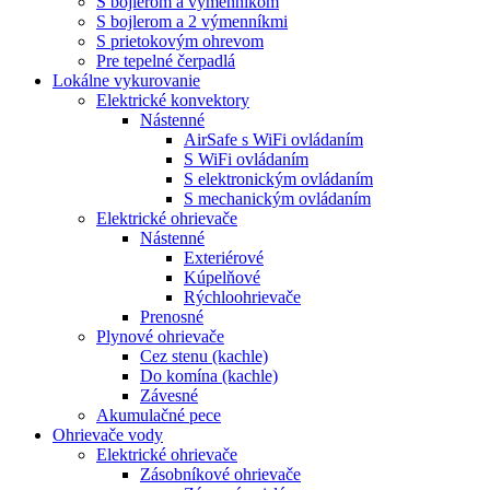
S bojlerom a výmenníkom
S bojlerom a 2 výmenníkmi
S prietokovým ohrevom
Pre tepelné čerpadlá
Lokálne vykurovanie
Elektrické konvektory
Nástenné
AirSafe s WiFi ovládaním
S WiFi ovládaním
S elektronickým ovládaním
S mechanickým ovládaním
Elektrické ohrievače
Nástenné
Exteriérové
Kúpelňové
Rýchloohrievače
Prenosné
Plynové ohrievače
Cez stenu (kachle)
Do komína (kachle)
Závesné
Akumulačné pece
Ohrievače vody
Elektrické ohrievače
Zásobníkové ohrievače