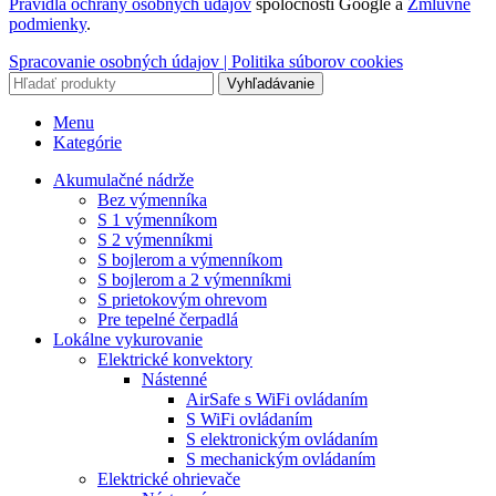
Pravidlá ochrany osobných údajov
spoločnosti Google a
Zmluvné
podmienky
.
Spracovanie osobných údajov |
Politika súborov cookies
Vyhľadávanie
Menu
Kategórie
Akumulačné nádrže
Bez výmenníka
S 1 výmenníkom
S 2 výmenníkmi
S bojlerom a výmenníkom
S bojlerom a 2 výmenníkmi
S prietokovým ohrevom
Pre tepelné čerpadlá
Lokálne vykurovanie
Elektrické konvektory
Nástenné
AirSafe s WiFi ovládaním
S WiFi ovládaním
S elektronickým ovládaním
S mechanickým ovládaním
Elektrické ohrievače