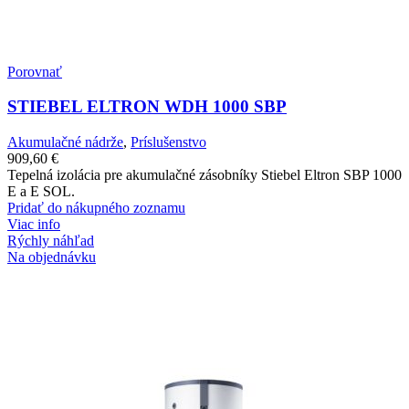
Porovnať
STIEBEL ELTRON WDH 1000 SBP
Akumulačné nádrže
,
Príslušenstvo
909,60
€
Tepelná izolácia pre akumulačné zásobníky Stiebel Eltron SBP 1000
E a E SOL.
Pridať do nákupného zoznamu
Viac info
Rýchly náhľad
Na objednávku