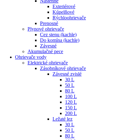
Nástenné
Exteriérové
Kúpelňové
Rýchloohrievače
Prenosné
Plynové ohrievače
Cez stenu (kachle)
Do komína (kachle)
Závesné
Akumulačné pece
Ohrievače vody
Elektrické ohrievače
Zásobníkové ohrievače
Závesné zvislé
30 L
50 L
80 L
100 L
120 L
150 L
200 L
Ležaté lez
30 L
50 L
80 L