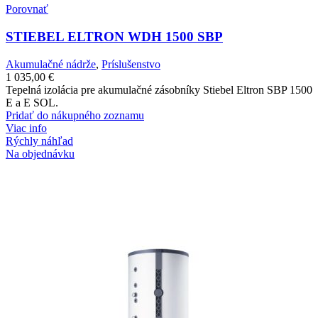
Porovnať
STIEBEL ELTRON WDH 1500 SBP
Akumulačné nádrže
,
Príslušenstvo
1 035,00
€
Tepelná izolácia pre akumulačné zásobníky Stiebel Eltron SBP 1500
E a E SOL.
Pridať do nákupného zoznamu
Viac info
Rýchly náhľad
Na objednávku