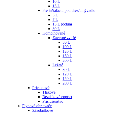
10 L
15 L
Pre inštaláciu pod drez/umývadlo
5 L
7 L
15 L podum
30 L
Kombinované
Závesné zvislé
80 L
100 L
120 L
150 L
200 L
Ležaté
80 L
120 L
150 L
200 L
Prietokové
Tlakové
Beztlakové eopriet
Príslušenstvo
Plynové ohrievače
Zásobníkové