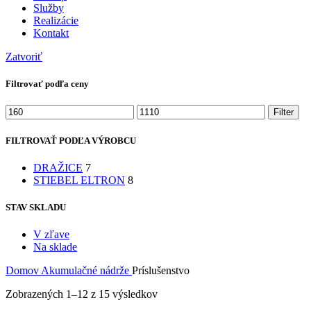
Služby
Realizácie
Kontakt
Zatvoriť
Filtrovať podľa ceny
Minimálna
Maximálna
Filter
cena
cena
FILTROVAŤ PODĽA VÝROBCU
DRAŽICE
7
STIEBEL ELTRON
8
STAV SKLADU
V zľave
Na sklade
Domov
Akumulačné nádrže
Príslušenstvo
Zobrazených 1–12 z 15 výsledkov