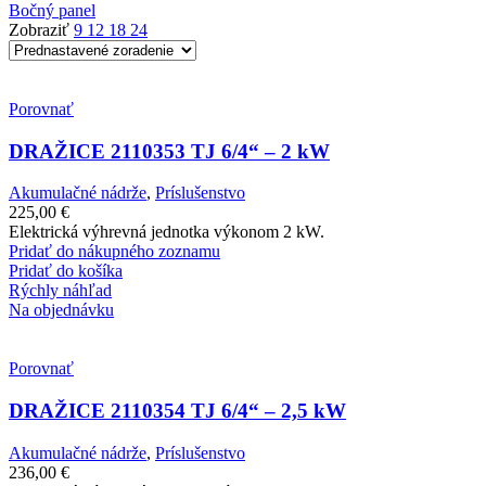
Bočný panel
Zobraziť
9
12
18
24
Porovnať
DRAŽICE 2110353 TJ 6/4“ – 2 kW
Akumulačné nádrže
,
Príslušenstvo
225,00
€
Elektrická výhrevná jednotka výkonom 2 kW.
Pridať do nákupného zoznamu
Pridať do košíka
Rýchly náhľad
Na objednávku
Porovnať
DRAŽICE 2110354 TJ 6/4“ – 2,5 kW
Akumulačné nádrže
,
Príslušenstvo
236,00
€