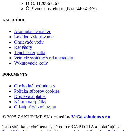
DIČ: 1129967267
Č. živnostenského registra: 440-49636
KATEGÓRIE
Akumulačné nádrže
Lokálne vykurovanie
Ohrievače vody
Radiátory
Tepelné čerpadlá
Vetracie systémy s rekuperáciou
Vykurovacie kotly
DOKUMENTY
Obchodné podmienky
Politika súborov cookies
Doprava a platba
Nákup na splátky
Odstúpiť od zmluvy tu
© 2025 ZAKURIME.SK created by
VeGa solutions s.r.o
Táto stránka je chránená systémom reCAPTCHA a uplatňujú sa