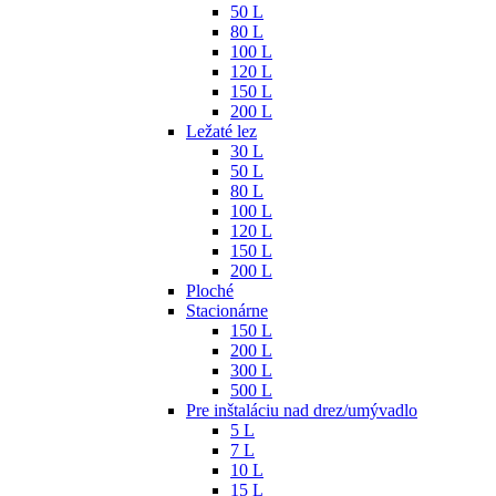
50 L
80 L
100 L
120 L
150 L
200 L
Ležaté lez
30 L
50 L
80 L
100 L
120 L
150 L
200 L
Ploché
Stacionárne
150 L
200 L
300 L
500 L
Pre inštaláciu nad drez/umývadlo
5 L
7 L
10 L
15 L