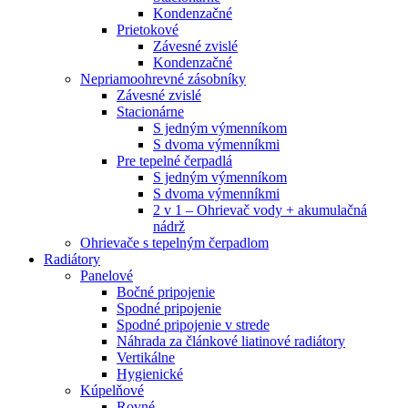
Kondenzačné
Prietokové
Závesné zvislé
Kondenzačné
Nepriamoohrevné zásobníky
Závesné zvislé
Stacionárne
S jedným výmenníkom
S dvoma výmenníkmi
Pre tepelné čerpadlá
S jedným výmenníkom
S dvoma výmenníkmi
2 v 1 – Ohrievač vody + akumulačná
nádrž
Ohrievače s tepelným čerpadlom
Radiátory
Panelové
Bočné pripojenie
Spodné pripojenie
Spodné pripojenie v strede
Náhrada za článkové liatinové radiátory
Vertikálne
Hygienické
Kúpelňové
Rovné