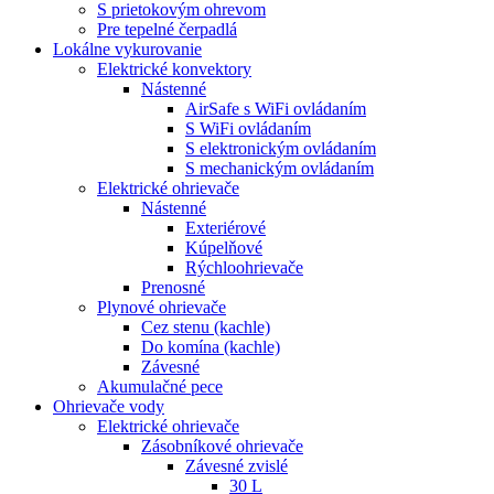
S prietokovým ohrevom
Pre tepelné čerpadlá
Lokálne vykurovanie
Elektrické konvektory
Nástenné
AirSafe s WiFi ovládaním
S WiFi ovládaním
S elektronickým ovládaním
S mechanickým ovládaním
Elektrické ohrievače
Nástenné
Exteriérové
Kúpelňové
Rýchloohrievače
Prenosné
Plynové ohrievače
Cez stenu (kachle)
Do komína (kachle)
Závesné
Akumulačné pece
Ohrievače vody
Elektrické ohrievače
Zásobníkové ohrievače
Závesné zvislé
30 L