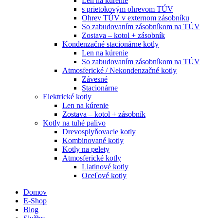
Len na kúrenie
s prietokovým ohrevom TÚV
Ohrev TÚV v externom zásobníku
So zabudovaním zásobníkom na TÚV
Zostava – kotol + zásobník
Kondenzačné stacionárne kotly
Len na kúrenie
So zabudovaním zásobníkom na TÚV
Atmosferické / Nekondenzačné kotly
Závesné
Stacionárne
Elektrické kotly
Len na kúrenie
Zostava – kotol + zásobník
Kotly na tuhé palivo
Drevosplyňovacie kotly
Kombinované kotly
Kotly na pelety
Atmosferické kotly
Liatinové kotly
Oceľové kotly
Domov
E-Shop
Blog