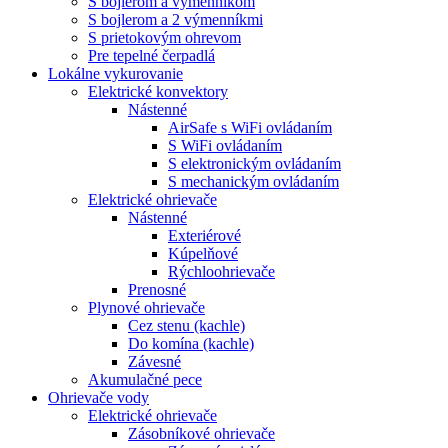
S bojlerom a výmenníkom
S bojlerom a 2 výmenníkmi
S prietokovým ohrevom
Pre tepelné čerpadlá
Lokálne vykurovanie
Elektrické konvektory
Nástenné
AirSafe s WiFi ovládaním
S WiFi ovládaním
S elektronickým ovládaním
S mechanickým ovládaním
Elektrické ohrievače
Nástenné
Exteriérové
Kúpelňové
Rýchloohrievače
Prenosné
Plynové ohrievače
Cez stenu (kachle)
Do komína (kachle)
Závesné
Akumulačné pece
Ohrievače vody
Elektrické ohrievače
Zásobníkové ohrievače