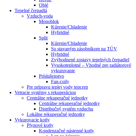
Oblé
Tepelné čerpadlá
Vzduch-voda
Monoblok
Kúrenie/Chladenie
Hybridné
Split
Kúrenie/Chladenie
So stavaným zásobníkom na TÚV
Hybridné
Zvýhodnené zostavy tepelných čerpadiel
Vysokoteplotné – Vhodné pre radiátorové
vykuruvanie
Príslušenstvo
Fan-coily
Pre prípravu teplej vody tepcerp
Vetracie systémy s rekuperáciou
Centrálne rekuperačné jednotky
Centrálne rekuperačné jednotky
Distribučný systém vzduchu
Lokálne rekuperačné jednotky
Vykurovacie kotly
Plynové kotly
Kondenzačné nástenné kotly