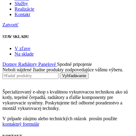
Služby
Realizácie
Kontakt
Zatvoriť
STAV SKLADU
V zľave
Na sklade
Domov
Radiátory
Panelové
Spodné pripojenie
Neboli nájdené žiadne produkty zodpovedajúce vášmu výberu.
Vyhľadávanie
Špecializovaný e-shop s kvalitnou vykurovacou technikou ako sú
kotly, tepelné čerpadlá, radiátory a ďalšie komponenty pre
vykurovacie systémy. Poskytujeme tiež odborné poradenstvo a
montáž vykurovacej techniky.
V prípade záujmu alebo technických otázok prosím použite
kontaktný formulár