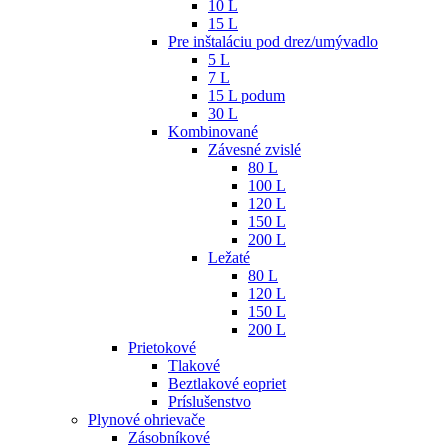
10 L
15 L
Pre inštaláciu pod drez/umývadlo
5 L
7 L
15 L podum
30 L
Kombinované
Závesné zvislé
80 L
100 L
120 L
150 L
200 L
Ležaté
80 L
120 L
150 L
200 L
Prietokové
Tlakové
Beztlakové eopriet
Príslušenstvo
Plynové ohrievače
Zásobníkové