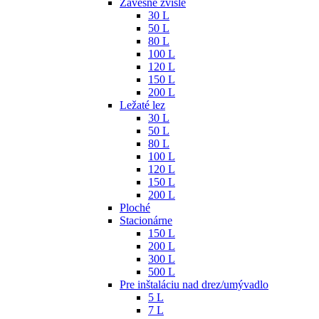
Závesné zvislé
30 L
50 L
80 L
100 L
120 L
150 L
200 L
Ležaté lez
30 L
50 L
80 L
100 L
120 L
150 L
200 L
Ploché
Stacionárne
150 L
200 L
300 L
500 L
Pre inštaláciu nad drez/umývadlo
5 L
7 L