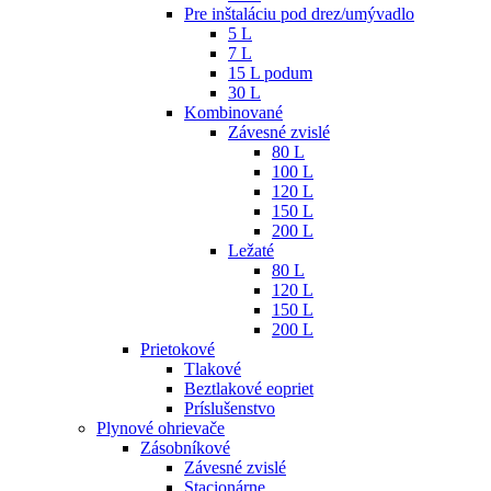
Pre inštaláciu pod drez/umývadlo
5 L
7 L
15 L podum
30 L
Kombinované
Závesné zvislé
80 L
100 L
120 L
150 L
200 L
Ležaté
80 L
120 L
150 L
200 L
Prietokové
Tlakové
Beztlakové eopriet
Príslušenstvo
Plynové ohrievače
Zásobníkové
Závesné zvislé
Stacionárne