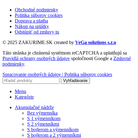
Obchodné podmienky
Politika súborov cookies
Doprava a platba
Nákup na splátky
Odstúpiť od zmluvy tu
© 2025 ZAKURIME.SK created by
VeGa solutions s.r.o
Táto stránka je chránená systémom reCAPTCHA a uplatňujú sa
Pravidlá ochrany osobných údajov
spoločnosti Google a
Zmluvné
podmienky
.
Spracovanie osobných údajov |
Politika súborov cookies
Vyhľadávanie
Menu
Kategórie
Akumulačné nádrže
Bez výmenníka
S 1 výmenníkom
S 2 výmenníkmi
S bojlerom a výmenníkom
S bojlerom a 2 výmenníkmi