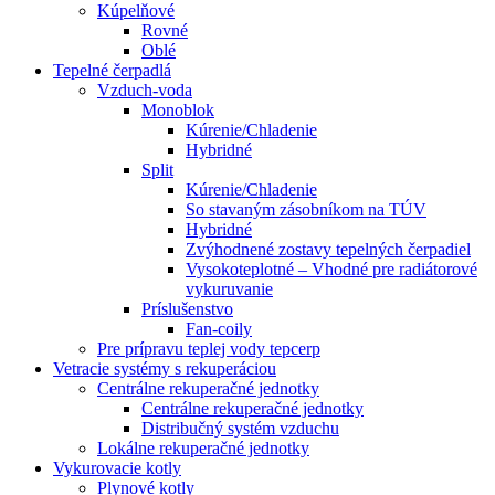
Kúpelňové
Rovné
Oblé
Tepelné čerpadlá
Vzduch-voda
Monoblok
Kúrenie/Chladenie
Hybridné
Split
Kúrenie/Chladenie
So stavaným zásobníkom na TÚV
Hybridné
Zvýhodnené zostavy tepelných čerpadiel
Vysokoteplotné – Vhodné pre radiátorové
vykuruvanie
Príslušenstvo
Fan-coily
Pre prípravu teplej vody tepcerp
Vetracie systémy s rekuperáciou
Centrálne rekuperačné jednotky
Centrálne rekuperačné jednotky
Distribučný systém vzduchu
Lokálne rekuperačné jednotky
Vykurovacie kotly
Plynové kotly