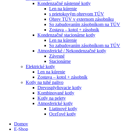
Kondenzačné nástenné kotly
Len na kúrenie
s prietokovým ohrevom TÚV
Ohrev TÚV v externom zásobníku
So zabudovaním zásobníkom na TÚV
Zostava – kotol + zásobník
Kondenzačné stacionárne kotly
Len na kúrenie
So zabudovaním zásobníkom na TÚV
Atmosferické / Nekondenzačné kotly
Závesné
Stacionárne
Elektrické kotly
Len na kúrenie
Zostava – kotol + zásobník
Kotly na tuhé palivo
Drevosplyňovacie kotly
Kombinované kotly
Kotly na pelety
Atmosferické kotly
Liatinové kotly
Oceľové kotly
Domov
E-Shop