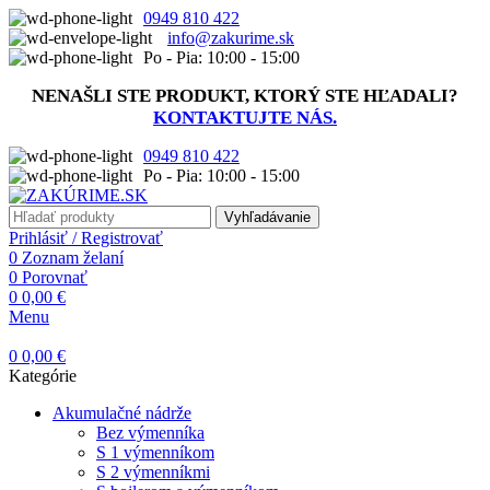
0949 810 422
info@zakurime.sk
Po - Pia: 10:00 - 15:00
NENAŠLI STE PRODUKT, KTORÝ STE HĽADALI?
KONTAKTUJTE NÁS.
0949 810 422
Po - Pia: 10:00 - 15:00
Vyhľadávanie
Prihlásiť / Registrovať
0
Zoznam želaní
0
Porovnať
0
0,00
€
Menu
0
0,00
€
Kategórie
Akumulačné nádrže
Bez výmenníka
S 1 výmenníkom
S 2 výmenníkmi