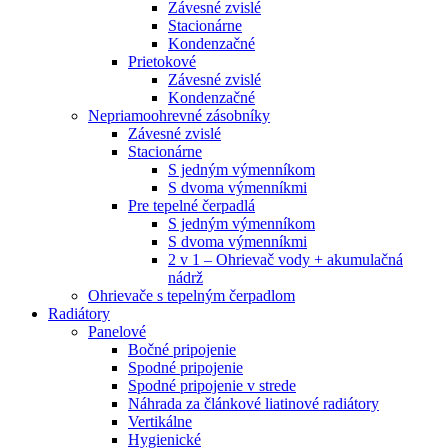
Závesné zvislé
Stacionárne
Kondenzačné
Prietokové
Závesné zvislé
Kondenzačné
Nepriamoohrevné zásobníky
Závesné zvislé
Stacionárne
S jedným výmenníkom
S dvoma výmenníkmi
Pre tepelné čerpadlá
S jedným výmenníkom
S dvoma výmenníkmi
2 v 1 – Ohrievač vody + akumulačná
nádrž
Ohrievače s tepelným čerpadlom
Radiátory
Panelové
Bočné pripojenie
Spodné pripojenie
Spodné pripojenie v strede
Náhrada za článkové liatinové radiátory
Vertikálne
Hygienické