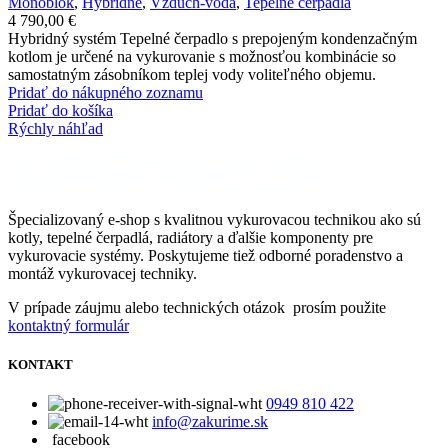
Monoblok
,
Hybridné
,
Vzduch-voda
,
Tepelné čerpadlá
4 790,00
€
Hybridný systém Tepelné čerpadlo s prepojeným kondenzačným
kotlom je určené na vykurovanie s možnosťou kombinácie so
samostatným zásobníkom teplej vody voliteľného objemu.
Pridať do nákupného zoznamu
Pridať do košíka
Rýchly náhľad
Špecializovaný e-shop s kvalitnou vykurovacou technikou ako sú
kotly, tepelné čerpadlá, radiátory a ďalšie komponenty pre
vykurovacie systémy. Poskytujeme tiež odborné poradenstvo a
montáž vykurovacej techniky.
V prípade záujmu alebo technických otázok prosím použite
kontaktný formulár
KONTAKT
0949 810 422
info@zakurime.sk
facebook