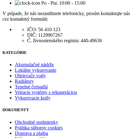
Po - Pia: 10:00 - 15:00
V prípade, že nás nezastihnete telefonicky, prosím kontaktujte nás
cez kontaktný formulár.
IČO: 56 410 123
DIČ: 1129967267
Č. živnostenského registra: 440-49636
KATEGÓRIE
Akumulačné nádrže
Lokálne vykurovanie
Ohrievače vody
Radiátory
Tepelné čerpadlá
Vetracie systémy s rekuperáciou
Vykurovacie kotly
DOKUMENTY
Obchodné podmienky
Politika súborov cookies
Doprava a platba