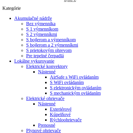
Kategórie
Akumulačné nádrže
Bez výmenníka
S 1 výmenníkom
S 2 výmenníkmi
S bojlerom a výmenníkom
S bojlerom a 2 výmenníkmi
S prietokovým ohrevom
Pre tepelné čerpadlá
Lokálne vykurovanie
Elektrické konvektory
Nástenné
AirSafe s WiFi ovládaním
S WiFi ovládaním
S elektronickým ovládaním
S mechanickým ovládaním
Elektrické ohrievače
Nástenné
Exteriérové
Kúpelňové
Rýchloohrievače
Prenosné
Plynové ohrievače