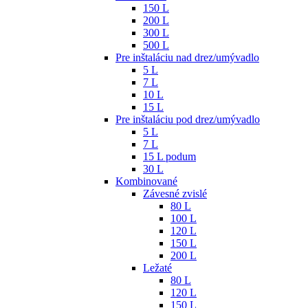
150 L
200 L
300 L
500 L
Pre inštaláciu nad drez/umývadlo
5 L
7 L
10 L
15 L
Pre inštaláciu pod drez/umývadlo
5 L
7 L
15 L podum
30 L
Kombinované
Závesné zvislé
80 L
100 L
120 L
150 L
200 L
Ležaté
80 L
120 L
150 L