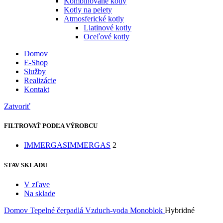
Kombinované kotly
Kotly na pelety
Atmosferické kotly
Liatinové kotly
Oceľové kotly
Domov
E-Shop
Služby
Realizácie
Kontakt
Zatvoriť
FILTROVAŤ PODĽA VÝROBCU
IMMERGAS
IMMERGAS
2
STAV SKLADU
V zľave
Na sklade
Domov
Tepelné čerpadlá
Vzduch-voda
Monoblok
Hybridné