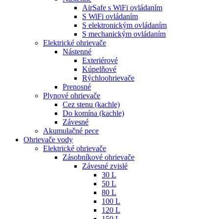
AirSafe s WiFi ovládaním
S WiFi ovládaním
S elektronickým ovládaním
S mechanickým ovládaním
Elektrické ohrievače
Nástenné
Exteriérové
Kúpelňové
Rýchloohrievače
Prenosné
Plynové ohrievače
Cez stenu (kachle)
Do komína (kachle)
Závesné
Akumulačné pece
Ohrievače vody
Elektrické ohrievače
Zásobníkové ohrievače
Závesné zvislé
30 L
50 L
80 L
100 L
120 L
150 L