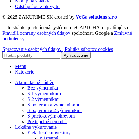
Nákup na splátky
Odstúpiť od zmluvy tu
© 2025 ZAKURIME.SK created by
VeGa solutions s.r.o
Táto stránka je chránená systémom reCAPTCHA a uplatňujú sa
Pravidlá ochrany osobných údajov
spoločnosti Google a
Zmluvné
podmienky
.
Spracovanie osobných údajov |
Politika súborov cookies
Vyhľadávanie
Menu
Kategórie
Akumulačné nádrže
Bez výmenníka
S 1 výmenníkom
S 2 výmenníkmi
S bojlerom a výmenníkom
S bojlerom a 2 výmenníkmi
S prietokovým ohrevom
Pre tepelné čerpadlá
Lokálne vykurovanie
Elektrické konvektory
Nástenné