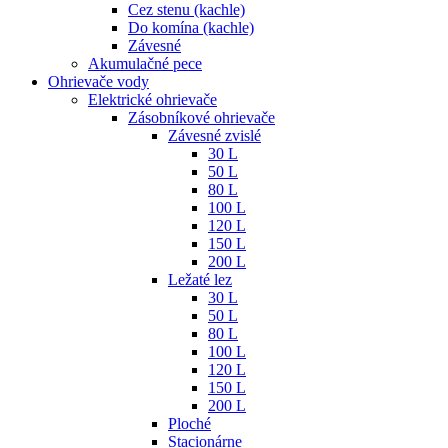
Cez stenu (kachle)
Do komína (kachle)
Závesné
Akumulačné pece
Ohrievače vody
Elektrické ohrievače
Zásobníkové ohrievače
Závesné zvislé
30 L
50 L
80 L
100 L
120 L
150 L
200 L
Ležaté lez
30 L
50 L
80 L
100 L
120 L
150 L
200 L
Ploché
Stacionárne