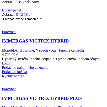
Zobrazujú sa 2 výsledky
Bočný panel
Zobraziť
9
12
18
24
Porovnať
IMMERGAS VICTRIX HYBRID
Monoblok
,
Hybridné
,
Vzduch-voda
,
Tepelné čerpadlá
4 790,00
€
Hybridný systém Tepelné čerpadlo s prepojeným kondenzačným
kotlom.
Pridať do nákupného zoznamu
Pridať do košíka
Rýchly náhľad
Porovnať
IMMERGAS VICTRIX HYBRID PLUS