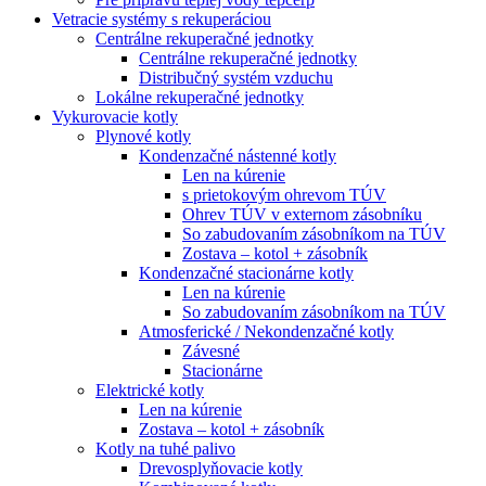
Vetracie systémy s rekuperáciou
Centrálne rekuperačné jednotky
Centrálne rekuperačné jednotky
Distribučný systém vzduchu
Lokálne rekuperačné jednotky
Vykurovacie kotly
Plynové kotly
Kondenzačné nástenné kotly
Len na kúrenie
s prietokovým ohrevom TÚV
Ohrev TÚV v externom zásobníku
So zabudovaním zásobníkom na TÚV
Zostava – kotol + zásobník
Kondenzačné stacionárne kotly
Len na kúrenie
So zabudovaním zásobníkom na TÚV
Atmosferické / Nekondenzačné kotly
Závesné
Stacionárne
Elektrické kotly
Len na kúrenie
Zostava – kotol + zásobník
Kotly na tuhé palivo
Drevosplyňovacie kotly