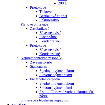
200 L
Prietokové
Tlakové
Beztlakové eopriet
Príslušenstvo
Plynové ohrievače
Zásobníkové
Závesné zvislé
Stacionárne
Kondenzačné
Prietokové
Závesné zvislé
Kondenzačné
Nepriamoohrevné zásobníky
Závesné zvislé
Stacionárne
S jedným výmenníkom
S dvoma výmenníkmi
Pre tepelné čerpadlá
S jedným výmenníkom
S dvoma výmenníkmi
2 v 1 – Ohrievač vody + akumulačná
nádrž
Ohrievače s tepelným čerpadlom
Radiátory