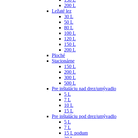
200 L
Ležaté lez
30 L
50 L
80 L
100 L
120 L
150 L
200 L
Ploché
Stacionárne
150 L
200 L
300 L
500 L
Pre inštaláciu nad drez/umývadlo
5 L
7 L
10 L
15 L
Pre inštaláciu pod drez/umývadlo
5 L
7 L
15 L podum