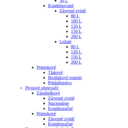
30 L
Kombinované
Závesné zvislé
80 L
100 L
120 L
150 L
200 L
Ležaté
80 L
120 L
150 L
200 L
Prietokové
Tlakové
Beztlakové eopriet
Príslušenstvo
Plynové ohrievače
Zásobníkové
Závesné zvislé
Stacionárne
Kondenzačné
Prietokové
Závesné zvislé
Kondenzačné