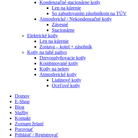
Kondenzačné stacionárne kotly
Len na kúrenie
So zabudovaním zásobníkom na TÚV
Atmosferické / Nekondenzačné kotly
Závesné
Stacionárne
Elektrické kotly
Len na kúrenie
Zostava – kotol + zásobník
Kotly na tuhé palivo
Drevosplyňovacie kotly
Kombinované kotly
Kotly na pelety
Atmosferické kotly
Liatinové kotly
Oceľové kotly
Domov
E-Shop
Blog
Služby
Kontakt
Zoznam želaní
Porovnať
Prihlásiť / Registrovať