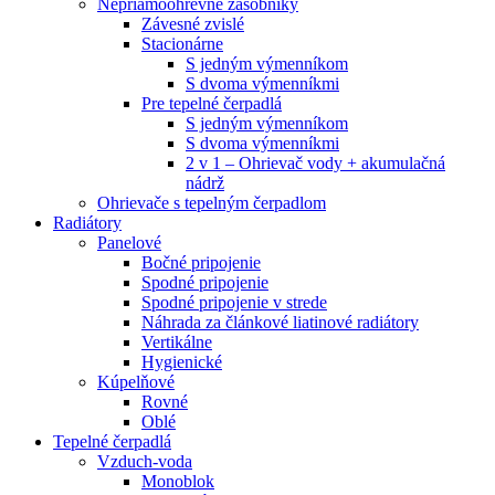
Nepriamoohrevné zásobníky
Závesné zvislé
Stacionárne
S jedným výmenníkom
S dvoma výmenníkmi
Pre tepelné čerpadlá
S jedným výmenníkom
S dvoma výmenníkmi
2 v 1 – Ohrievač vody + akumulačná
nádrž
Ohrievače s tepelným čerpadlom
Radiátory
Panelové
Bočné pripojenie
Spodné pripojenie
Spodné pripojenie v strede
Náhrada za článkové liatinové radiátory
Vertikálne
Hygienické
Kúpelňové
Rovné
Oblé
Tepelné čerpadlá
Vzduch-voda
Monoblok