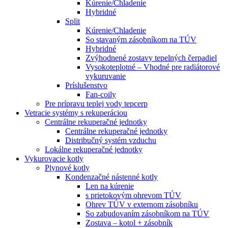
Kúrenie/Chladenie
Hybridné
Split
Kúrenie/Chladenie
So stavaným zásobníkom na TÚV
Hybridné
Zvýhodnené zostavy tepelných čerpadiel
Vysokoteplotné – Vhodné pre radiátorové
vykuruvanie
Príslušenstvo
Fan-coily
Pre prípravu teplej vody tepcerp
Vetracie systémy s rekuperáciou
Centrálne rekuperačné jednotky
Centrálne rekuperačné jednotky
Distribučný systém vzduchu
Lokálne rekuperačné jednotky
Vykurovacie kotly
Plynové kotly
Kondenzačné nástenné kotly
Len na kúrenie
s prietokovým ohrevom TÚV
Ohrev TÚV v externom zásobníku
So zabudovaním zásobníkom na TÚV
Zostava – kotol + zásobník