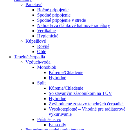
Panelové
Bočné pripojenie
Spodné pripojenie
Spodné pripojenie v strede
Náhrada za článkové liatinové radiátory
Vertikálne
Hygienické
Kúpelňové
Rovné
Oblé
Tepelné čerpadlá
Vzduch-voda
Monoblok
Kúrenie/Chladenie
Hybridné
Split
Kúrenie/Chladenie
So stavaným zásobníkom na TÚV
Hybridné
Zvýhodnené zostavy tepelných čerpadiel
Vysokoteplotné – Vhodné pre radiátorové
vykuruvanie
Príslušenstvo
Fan-coily
Pre prípravu teplej vody tepcerp