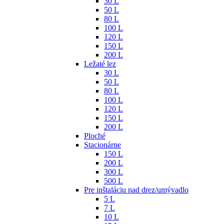
30 L
50 L
80 L
100 L
120 L
150 L
200 L
Ležaté lez
30 L
50 L
80 L
100 L
120 L
150 L
200 L
Ploché
Stacionárne
150 L
200 L
300 L
500 L
Pre inštaláciu nad drez/umývadlo
5 L
7 L
10 L