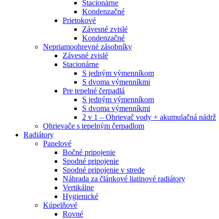
Stacionárne
Kondenzačné
Prietokové
Závesné zvislé
Kondenzačné
Nepriamoohrevné zásobníky
Závesné zvislé
Stacionárne
S jedným výmenníkom
S dvoma výmenníkmi
Pre tepelné čerpadlá
S jedným výmenníkom
S dvoma výmenníkmi
2 v 1 – Ohrievač vody + akumulačná nádrž
Ohrievače s tepelným čerpadlom
Radiátory
Panelové
Bočné pripojenie
Spodné pripojenie
Spodné pripojenie v strede
Náhrada za článkové liatinové radiátory
Vertikálne
Hygienické
Kúpelňové
Rovné