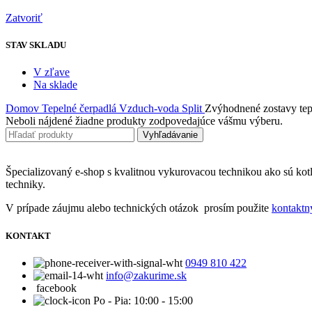
Zatvoriť
STAV SKLADU
V zľave
Na sklade
Domov
Tepelné čerpadlá
Vzduch-voda
Split
Zvýhodnené zostavy tep
Neboli nájdené žiadne produkty zodpovedajúce vášmu výberu.
Vyhľadávanie
Špecializovaný e-shop s kvalitnou vykurovacou technikou ako sú kotl
techniky.
V prípade záujmu alebo technických otázok prosím použite
kontaktn
KONTAKT
0949 810 422
info@zakurime.sk
facebook
Po - Pia: 10:00 - 15:00