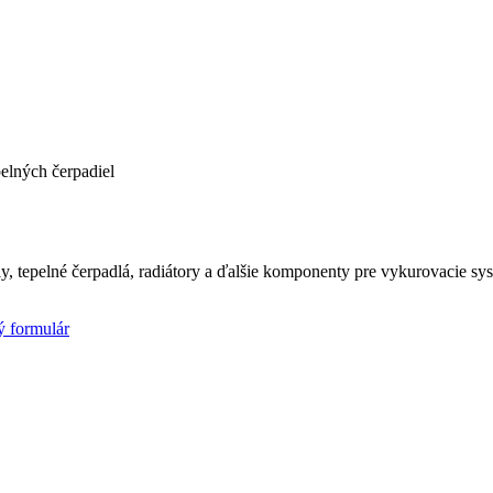
elných čerpadiel
y, tepelné čerpadlá, radiátory a ďalšie komponenty pre vykurovacie s
ý formulár