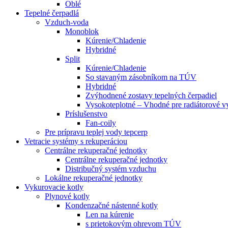
Oblé
Tepelné čerpadlá
Vzduch-voda
Monoblok
Kúrenie/Chladenie
Hybridné
Split
Kúrenie/Chladenie
So stavaným zásobníkom na TÚV
Hybridné
Zvýhodnené zostavy tepelných čerpadiel
Vysokoteplotné – Vhodné pre radiátorové v
Príslušenstvo
Fan-coily
Pre prípravu teplej vody tepcerp
Vetracie systémy s rekuperáciou
Centrálne rekuperačné jednotky
Centrálne rekuperačné jednotky
Distribučný systém vzduchu
Lokálne rekuperačné jednotky
Vykurovacie kotly
Plynové kotly
Kondenzačné nástenné kotly
Len na kúrenie
s prietokovým ohrevom TÚV