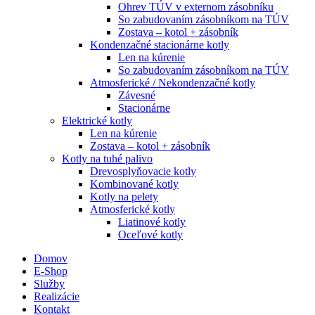
Ohrev TÚV v externom zásobníku
So zabudovaním zásobníkom na TÚV
Zostava – kotol + zásobník
Kondenzačné stacionárne kotly
Len na kúrenie
So zabudovaním zásobníkom na TÚV
Atmosferické / Nekondenzačné kotly
Závesné
Stacionárne
Elektrické kotly
Len na kúrenie
Zostava – kotol + zásobník
Kotly na tuhé palivo
Drevosplyňovacie kotly
Kombinované kotly
Kotly na pelety
Atmosferické kotly
Liatinové kotly
Oceľové kotly
Domov
E-Shop
Služby
Realizácie
Kontakt