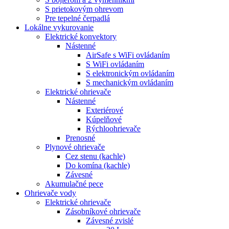
S prietokovým ohrevom
Pre tepelné čerpadlá
Lokálne vykurovanie
Elektrické konvektory
Nástenné
AirSafe s WiFi ovládaním
S WiFi ovládaním
S elektronickým ovládaním
S mechanickým ovládaním
Elektrické ohrievače
Nástenné
Exteriérové
Kúpelňové
Rýchloohrievače
Prenosné
Plynové ohrievače
Cez stenu (kachle)
Do komína (kachle)
Závesné
Akumulačné pece
Ohrievače vody
Elektrické ohrievače
Zásobníkové ohrievače
Závesné zvislé