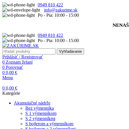
0949 810 422
info@zakurime.sk
Po - Pia: 10:00 - 15:00
NENAŠ
0949 810 422
Po - Pia: 10:00 - 15:00
Vyhľadávanie
Prihlásiť / Registrovať
0
Zoznam želaní
0
Porovnať
0
0,00
€
Menu
0
0,00
€
Kategórie
Akumulačné nádrže
Bez výmenníka
S 1 výmenníkom
S 2 výmenníkmi
S bojlerom a výmenníkom
S bojlerom a 2 výmenníkmi