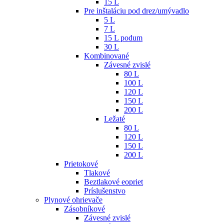
15 L
Pre inštaláciu pod drez/umývadlo
5 L
7 L
15 L podum
30 L
Kombinované
Závesné zvislé
80 L
100 L
120 L
150 L
200 L
Ležaté
80 L
120 L
150 L
200 L
Prietokové
Tlakové
Beztlakové eopriet
Príslušenstvo
Plynové ohrievače
Zásobníkové
Závesné zvislé