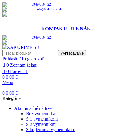
0949 810 422
info@zakurime.sk
Po - Pia: 10:00 - 15:00
NENAŠLI STE PRODUKT, KTORÝ STE HĽADALI?
KONTAKTUJTE NÁS.
0949 810 422
Po - Pia: 10:00 - 15:00
Vyhľadávanie
Prihlásiť / Registrovať
0
Zoznam želaní
0
Porovnať
0
0,00
€
Menu
0
0,00
€
Kategórie
Akumulačné nádrže
Bez výmenníka
S 1 výmenníkom
S 2 výmenníkmi
S bojlerom a výmenníkom