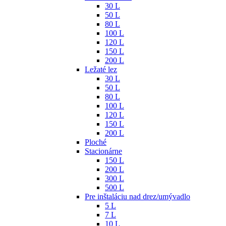
30 L
50 L
80 L
100 L
120 L
150 L
200 L
Ležaté lez
30 L
50 L
80 L
100 L
120 L
150 L
200 L
Ploché
Stacionárne
150 L
200 L
300 L
500 L
Pre inštaláciu nad drez/umývadlo
5 L
7 L
10 L