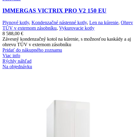
IMMERGAS VICTRIX PRO V2 150 EU
Plynové kotly
,
Kondenzačné nástenné kotly
,
Len na kúrenie
,
Ohrev
TÚV v externom zásobníku
,
Vykurovacie kotly
8 588,00
€
Závesný kondenzačný kotol na kúrenie, s možnosťou kaskády a aj
ohrevu TÚV v externom zásobníku
Pridať do nákupného zoznamu
Viac info
Rýchly náhľad
Na objednávku