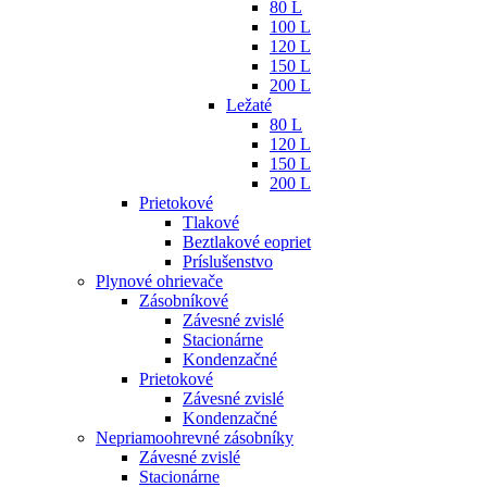
80 L
100 L
120 L
150 L
200 L
Ležaté
80 L
120 L
150 L
200 L
Prietokové
Tlakové
Beztlakové eopriet
Príslušenstvo
Plynové ohrievače
Zásobníkové
Závesné zvislé
Stacionárne
Kondenzačné
Prietokové
Závesné zvislé
Kondenzačné
Nepriamoohrevné zásobníky
Závesné zvislé
Stacionárne