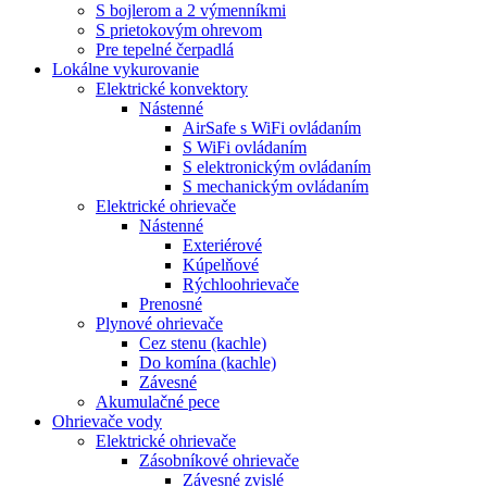
S bojlerom a 2 výmenníkmi
S prietokovým ohrevom
Pre tepelné čerpadlá
Lokálne vykurovanie
Elektrické konvektory
Nástenné
AirSafe s WiFi ovládaním
S WiFi ovládaním
S elektronickým ovládaním
S mechanickým ovládaním
Elektrické ohrievače
Nástenné
Exteriérové
Kúpelňové
Rýchloohrievače
Prenosné
Plynové ohrievače
Cez stenu (kachle)
Do komína (kachle)
Závesné
Akumulačné pece
Ohrievače vody
Elektrické ohrievače
Zásobníkové ohrievače
Závesné zvislé