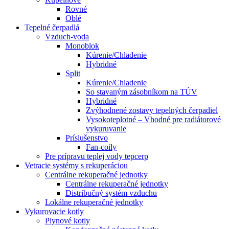
Rovné
Oblé
Tepelné čerpadlá
Vzduch-voda
Monoblok
Kúrenie/Chladenie
Hybridné
Split
Kúrenie/Chladenie
So stavaným zásobníkom na TÚV
Hybridné
Zvýhodnené zostavy tepelných čerpadiel
Vysokoteplotné – Vhodné pre radiátorové
vykuruvanie
Príslušenstvo
Fan-coily
Pre prípravu teplej vody tepcerp
Vetracie systémy s rekuperáciou
Centrálne rekuperačné jednotky
Centrálne rekuperačné jednotky
Distribučný systém vzduchu
Lokálne rekuperačné jednotky
Vykurovacie kotly
Plynové kotly