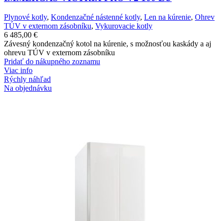
Plynové kotly
,
Kondenzačné nástenné kotly
,
Len na kúrenie
,
Ohrev
TÚV v externom zásobníku
,
Vykurovacie kotly
6 485,00
€
Závesný kondenzačný kotol na kúrenie, s možnosťou kaskády a aj
ohrevu TÚV v externom zásobníku
Pridať do nákupného zoznamu
Viac info
Rýchly náhľad
Na objednávku