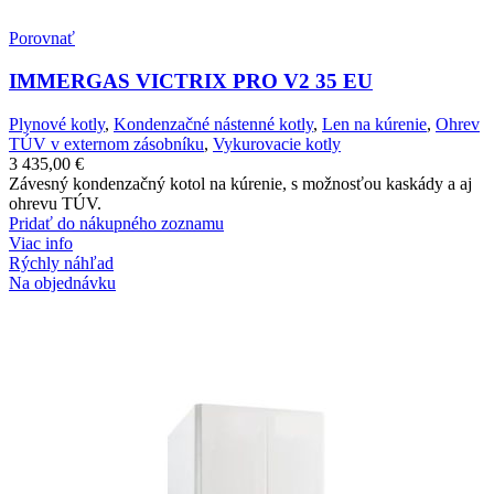
Porovnať
IMMERGAS VICTRIX PRO V2 35 EU
Plynové kotly
,
Kondenzačné nástenné kotly
,
Len na kúrenie
,
Ohrev
TÚV v externom zásobníku
,
Vykurovacie kotly
3 435,00
€
Závesný kondenzačný kotol na kúrenie, s možnosťou kaskády a aj
ohrevu TÚV.
Pridať do nákupného zoznamu
Viac info
Rýchly náhľad
Na objednávku