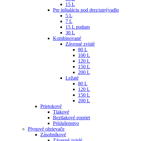
15 L
Pre inštaláciu pod drez/umývadlo
5 L
7 L
15 L podum
30 L
Kombinované
Závesné zvislé
80 L
100 L
120 L
150 L
200 L
Ležaté
80 L
120 L
150 L
200 L
Prietokové
Tlakové
Beztlakové eopriet
Príslušenstvo
Plynové ohrievače
Zásobníkové
Závesné zvislé