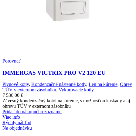
Porovnať
IMMERGAS VICTRIX PRO V2 120 EU
Plynové kotly
,
Kondenzačné nástenné kotly
,
Len na kúrenie
,
Ohrev
TÚV v externom zásobníku
,
Vykurovacie kotly
7 536,00
€
Závesný kondenzačný kotol na kúrenie, s možnosťou kaskády a aj
ohrevu TÚV v externom zásobníku
Pridať do nákupného zoznamu
Viac info
Rýchly náhľad
Na objednávku