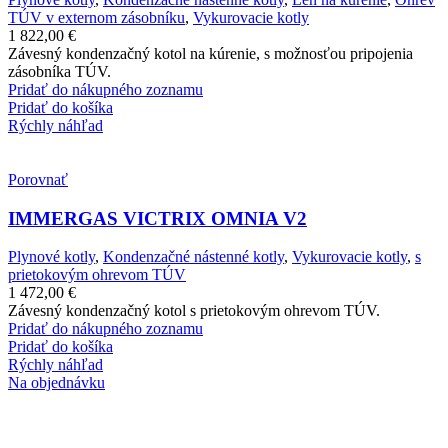
TÚV v externom zásobníku
,
Vykurovacie kotly
1 822,00
€
Závesný kondenzačný kotol na kúrenie, s možnosťou pripojenia
zásobníka TÚV.
Pridať do nákupného zoznamu
Pridať do košíka
Rýchly náhľad
Porovnať
IMMERGAS VICTRIX OMNIA V2
Plynové kotly
,
Kondenzačné nástenné kotly
,
Vykurovacie kotly
,
s
prietokovým ohrevom TÚV
1 472,00
€
Závesný kondenzačný kotol s prietokovým ohrevom TÚV.
Pridať do nákupného zoznamu
Pridať do košíka
Rýchly náhľad
Na objednávku