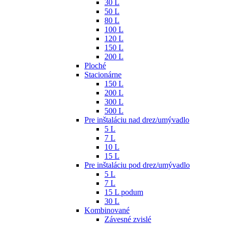
30 L
50 L
80 L
100 L
120 L
150 L
200 L
Ploché
Stacionárne
150 L
200 L
300 L
500 L
Pre inštaláciu nad drez/umývadlo
5 L
7 L
10 L
15 L
Pre inštaláciu pod drez/umývadlo
5 L
7 L
15 L podum
30 L
Kombinované
Závesné zvislé