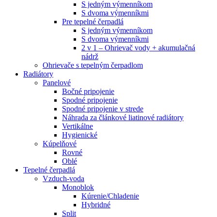
S jedným výmenníkom
S dvoma výmenníkmi
Pre tepelné čerpadlá
S jedným výmenníkom
S dvoma výmenníkmi
2 v 1 – Ohrievač vody + akumulačná
nádrž
Ohrievače s tepelným čerpadlom
Radiátory
Panelové
Bočné pripojenie
Spodné pripojenie
Spodné pripojenie v strede
Náhrada za článkové liatinové radiátory
Vertikálne
Hygienické
Kúpelňové
Rovné
Oblé
Tepelné čerpadlá
Vzduch-voda
Monoblok
Kúrenie/Chladenie
Hybridné
Split