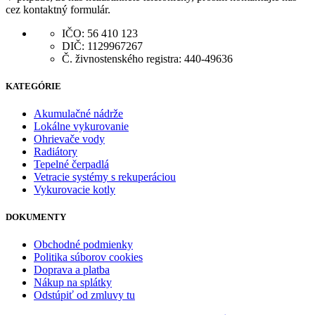
cez kontaktný formulár.
IČO: 56 410 123
DIČ: 1129967267
Č. živnostenského registra: 440-49636
KATEGÓRIE
Akumulačné nádrže
Lokálne vykurovanie
Ohrievače vody
Radiátory
Tepelné čerpadlá
Vetracie systémy s rekuperáciou
Vykurovacie kotly
DOKUMENTY
Obchodné podmienky
Politika súborov cookies
Doprava a platba
Nákup na splátky
Odstúpiť od zmluvy tu