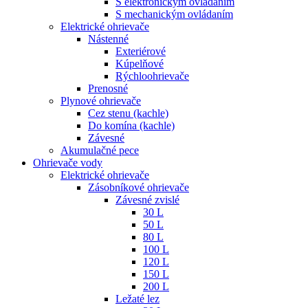
S elektronickým ovládaním
S mechanickým ovládaním
Elektrické ohrievače
Nástenné
Exteriérové
Kúpelňové
Rýchloohrievače
Prenosné
Plynové ohrievače
Cez stenu (kachle)
Do komína (kachle)
Závesné
Akumulačné pece
Ohrievače vody
Elektrické ohrievače
Zásobníkové ohrievače
Závesné zvislé
30 L
50 L
80 L
100 L
120 L
150 L
200 L
Ležaté lez