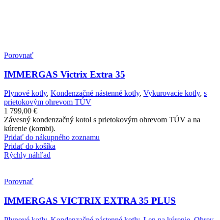
Porovnať
IMMERGAS Victrix Extra 35
Plynové kotly
,
Kondenzačné nástenné kotly
,
Vykurovacie kotly
,
s
prietokovým ohrevom TÚV
1 799,00
€
Závesný kondenzačný kotol s prietokovým ohrevom TÚV a na
kúrenie (kombi).
Pridať do nákupného zoznamu
Pridať do košíka
Rýchly náhľad
Porovnať
IMMERGAS VICTRIX EXTRA 35 PLUS
Plynové kotly
,
Kondenzačné nástenné kotly
,
Len na kúrenie
,
Ohrev