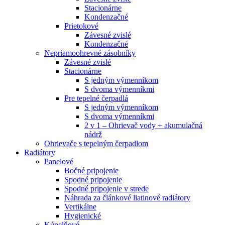
Stacionárne
Kondenzačné
Prietokové
Závesné zvislé
Kondenzačné
Nepriamoohrevné zásobníky
Závesné zvislé
Stacionárne
S jedným výmenníkom
S dvoma výmenníkmi
Pre tepelné čerpadlá
S jedným výmenníkom
S dvoma výmenníkmi
2 v 1 – Ohrievač vody + akumulačná
nádrž
Ohrievače s tepelným čerpadlom
Radiátory
Panelové
Bočné pripojenie
Spodné pripojenie
Spodné pripojenie v strede
Náhrada za článkové liatinové radiátory
Vertikálne
Hygienické
Kúpelňové