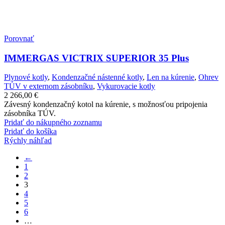
Porovnať
IMMERGAS VICTRIX SUPERIOR 35 Plus
Plynové kotly
,
Kondenzačné nástenné kotly
,
Len na kúrenie
,
Ohrev
TÚV v externom zásobníku
,
Vykurovacie kotly
2 266,00
€
Závesný kondenzačný kotol na kúrenie, s možnosťou pripojenia
zásobníka TÚV.
Pridať do nákupného zoznamu
Pridať do košíka
Rýchly náhľad
←
1
2
3
4
5
6
…