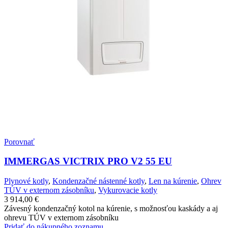
Porovnať
IMMERGAS VICTRIX PRO V2 55 EU
Plynové kotly
,
Kondenzačné nástenné kotly
,
Len na kúrenie
,
Ohrev
TÚV v externom zásobníku
,
Vykurovacie kotly
3 914,00
€
Závesný kondenzačný kotol na kúrenie, s možnosťou kaskády a aj
ohrevu TÚV v externom zásobníku
Pridať do nákupného zoznamu