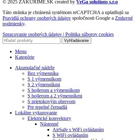
© 2025 ZAKURIME.SK created by
VeGa solutions s.r.o
Táto stránka je chránená systémom reCAPTCHA a uplatňujú sa
Pravidlá ochrany osobných údajov
spoločnosti Google a
Zmluvné
podmienky
.
Spracovanie osobných údajov |
Politika súborov cookies
Vyhľadávanie
Menu
Kategórie
Akumulačné nádrže
Bez výmenníka
S 1 výmenníkom
S 2 výmenníkmi
S bojlerom a výmenníkom
S bojlerom a 2 výmenníkmi
S prietokovým ohrevom
Pre tepelné čerpadlá
Lokálne vykurovanie
Elektrické konvektory
Nástenné
AirSafe s WiFi ovládaním
S WiFi ovládaním