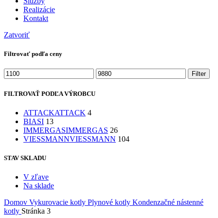
Služby
Realizácie
Kontakt
Zatvoriť
Filtrovať podľa ceny
Minimálna
Maximálna
Filter
cena
cena
FILTROVAŤ PODĽA VÝROBCU
ATTACK
ATTACK
4
BIASI
13
IMMERGAS
IMMERGAS
26
VIESSMANN
VIESSMANN
104
STAV SKLADU
V zľave
Na sklade
Domov
Vykurovacie kotly
Plynové kotly
Kondenzačné nástenné
kotly
Stránka 3