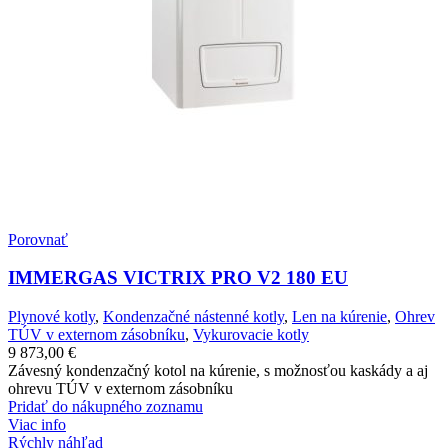
Porovnať
IMMERGAS VICTRIX PRO V2 180 EU
Plynové kotly
,
Kondenzačné nástenné kotly
,
Len na kúrenie
,
Ohrev
TÚV v externom zásobníku
,
Vykurovacie kotly
9 873,00
€
Závesný kondenzačný kotol na kúrenie, s možnosťou kaskády a aj
ohrevu TÚV v externom zásobníku
Pridať do nákupného zoznamu
Viac info
Rýchly náhľad