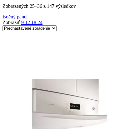
Zobrazených 25–36 z 147 výsledkov
Bočný panel
Zobraziť
9
12
18
24