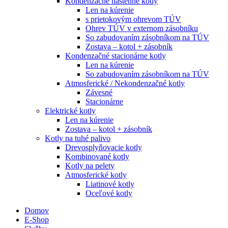
Kondenzačné nástenné kotly
Len na kúrenie
s prietokovým ohrevom TÚV
Ohrev TÚV v externom zásobníku
So zabudovaním zásobníkom na TÚV
Zostava – kotol + zásobník
Kondenzačné stacionárne kotly
Len na kúrenie
So zabudovaním zásobníkom na TÚV
Atmosferické / Nekondenzačné kotly
Závesné
Stacionárne
Elektrické kotly
Len na kúrenie
Zostava – kotol + zásobník
Kotly na tuhé palivo
Drevosplyňovacie kotly
Kombinované kotly
Kotly na pelety
Atmosferické kotly
Liatinové kotly
Oceľové kotly
Domov
E-Shop