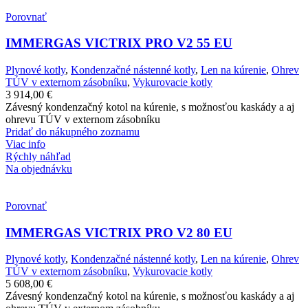
Porovnať
IMMERGAS VICTRIX PRO V2 55 EU
Plynové kotly
,
Kondenzačné nástenné kotly
,
Len na kúrenie
,
Ohrev
TÚV v externom zásobníku
,
Vykurovacie kotly
3 914,00
€
Závesný kondenzačný kotol na kúrenie, s možnosťou kaskády a aj
ohrevu TÚV v externom zásobníku
Pridať do nákupného zoznamu
Viac info
Rýchly náhľad
Na objednávku
Porovnať
IMMERGAS VICTRIX PRO V2 80 EU
Plynové kotly
,
Kondenzačné nástenné kotly
,
Len na kúrenie
,
Ohrev
TÚV v externom zásobníku
,
Vykurovacie kotly
5 608,00
€
Závesný kondenzačný kotol na kúrenie, s možnosťou kaskády a aj