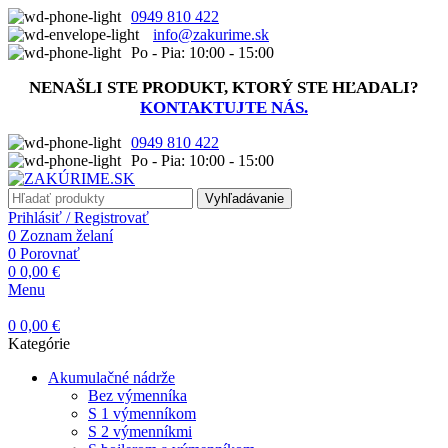
0949 810 422
info@zakurime.sk
Po - Pia: 10:00 - 15:00
NENAŠLI STE PRODUKT, KTORÝ STE HĽADALI?
KONTAKTUJTE NÁS.
0949 810 422
Po - Pia: 10:00 - 15:00
Vyhľadávanie
Prihlásiť / Registrovať
0
Zoznam želaní
0
Porovnať
0
0,00
€
Menu
0
0,00
€
Kategórie
Akumulačné nádrže
Bez výmenníka
S 1 výmenníkom
S 2 výmenníkmi