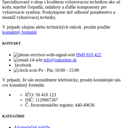
Špecializovaný e-shop s kvalitnou vykurovacou technikou ako sú
kotly, tepelné čerpadlá, radiátory a ďalšie komponenty pre
vykurovacie systémy. Poskytujeme tiež odborné poradenstvo a
montáž vykurovacej techniky.
V prípade záujmu alebo technických otázok prosím použite
kontaktný formulár
KONTAKT
0949 810 422
info@zakurime.sk
facebook
Po - Pia: 10:00 - 15:00
V prípade, že nás nezastihnete telefonicky, prosím kontaktujte nás
cez kontaktný formulár.
IČO: 56 410 123
DIČ: 1129967267
Č. živnostenského registra: 440-49636
KATEGÓRIE
Akumulačné nádrže