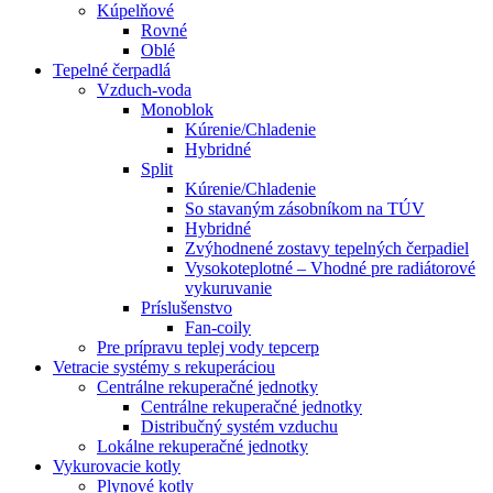
Kúpelňové
Rovné
Oblé
Tepelné čerpadlá
Vzduch-voda
Monoblok
Kúrenie/Chladenie
Hybridné
Split
Kúrenie/Chladenie
So stavaným zásobníkom na TÚV
Hybridné
Zvýhodnené zostavy tepelných čerpadiel
Vysokoteplotné – Vhodné pre radiátorové
vykuruvanie
Príslušenstvo
Fan-coily
Pre prípravu teplej vody tepcerp
Vetracie systémy s rekuperáciou
Centrálne rekuperačné jednotky
Centrálne rekuperačné jednotky
Distribučný systém vzduchu
Lokálne rekuperačné jednotky
Vykurovacie kotly
Plynové kotly