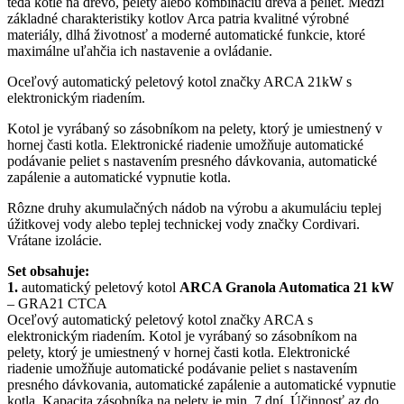
teda kotle na drevo, pelety alebo kombináciu dreva a peliet. Medzi
základné charakteristiky kotlov Arca patria kvalitné výrobné
materiály, dlhá životnosť a moderné automatické funkcie, ktoré
maximálne uľahčia ich nastavenie a ovládanie.
Oceľový automatický peletový kotol značky ARCA 21kW s
elektronickým riadením.
Kotol je vyrábaný so zásobníkom na pelety, ktorý je umiestnený v
hornej časti kotla. Elektronické riadenie umožňuje automatické
podávanie peliet s nastavením presného dávkovania, automatické
zapálenie a automatické vypnutie kotla.
Rôzne druhy akumulačných nádob na výrobu a akumuláciu teplej
úžitkovej vody alebo teplej technickej vody značky Cordivari.
Vrátane izolácie.
Set obsahuje:
1.
automatický peletový kotol
ARCA Granola Automatica 21 kW
– GRA21 CTCA
Oceľový automatický peletový kotol značky ARCA s
elektronickým riadením. Kotol je vyrábaný so zásobníkom na
pelety, ktorý je umiestnený v hornej časti kotla. Elektronické
riadenie umožňuje automatické podávanie peliet s nastavením
presného dávkovania, automatické zapálenie a automatické vypnutie
kotla. Kapacita zásobníka na pelety je min. 7 dní. Účinnosť az do