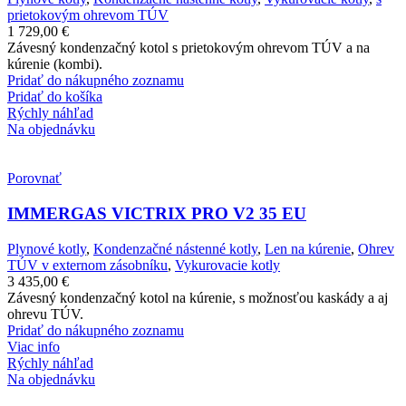
prietokovým ohrevom TÚV
1 729,00
€
Závesný kondenzačný kotol s prietokovým ohrevom TÚV a na
kúrenie (kombi).
Pridať do nákupného zoznamu
Pridať do košíka
Rýchly náhľad
Na objednávku
Porovnať
IMMERGAS VICTRIX PRO V2 35 EU
Plynové kotly
,
Kondenzačné nástenné kotly
,
Len na kúrenie
,
Ohrev
TÚV v externom zásobníku
,
Vykurovacie kotly
3 435,00
€
Závesný kondenzačný kotol na kúrenie, s možnosťou kaskády a aj
ohrevu TÚV.
Pridať do nákupného zoznamu
Viac info
Rýchly náhľad
Na objednávku