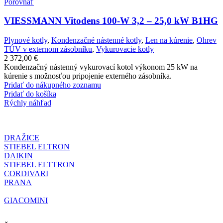
Porovnať
VIESSMANN Vitodens 100-W 3,2 – 25,0 kW B1HG
Plynové kotly
,
Kondenzačné nástenné kotly
,
Len na kúrenie
,
Ohrev
TÚV v externom zásobníku
,
Vykurovacie kotly
2 372,00
€
Kondenzačný nástenný vykurovací kotol výkonom 25 kW na
kúrenie s možnosťou pripojenie externého zásobníka.
Pridať do nákupného zoznamu
Pridať do košíka
Rýchly náhľad
DRAŽICE
STIEBEL ELTRON
DAIKIN
STIEBEL ELTTRON
CORDIVARI
PRANA
GIACOMINI