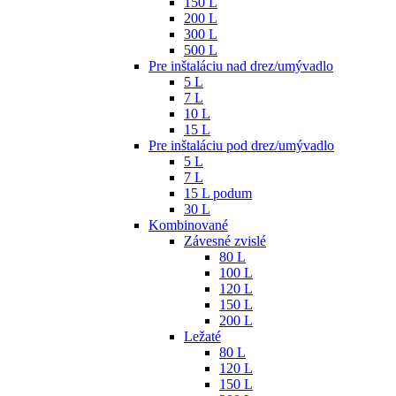
150 L
200 L
300 L
500 L
Pre inštaláciu nad drez/umývadlo
5 L
7 L
10 L
15 L
Pre inštaláciu pod drez/umývadlo
5 L
7 L
15 L podum
30 L
Kombinované
Závesné zvislé
80 L
100 L
120 L
150 L
200 L
Ležaté
80 L
120 L
150 L