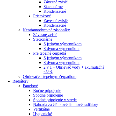
Závesné zvislé
Stacionárne
Kondenzačné
Prietokové
Závesné zvislé
Kondenzačné
Nepriamoohrevné zásobníky
Závesné zvislé
Stacionárne
S jedným výmenníkom
S dvoma výmenníkmi
Pre tepelné čerpadlá
S jedným výmenníkom
S dvoma výmenníkmi
2 v 1 – Ohrievač vody + akumulačná
nádrž
Ohrievače s tepelným čerpadlom
Radiátory
Panelové
Bočné pripojenie
Spodné pripojenie
Spodné pripojenie v strede
Náhrada za článkové liatinové radiátory
Vertikálne
Hygienické