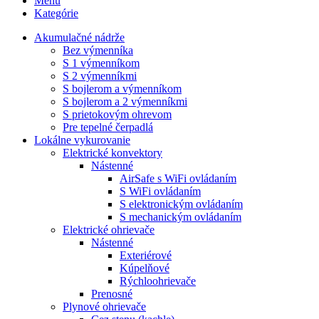
Menu
Kategórie
Akumulačné nádrže
Bez výmenníka
S 1 výmenníkom
S 2 výmenníkmi
S bojlerom a výmenníkom
S bojlerom a 2 výmenníkmi
S prietokovým ohrevom
Pre tepelné čerpadlá
Lokálne vykurovanie
Elektrické konvektory
Nástenné
AirSafe s WiFi ovládaním
S WiFi ovládaním
S elektronickým ovládaním
S mechanickým ovládaním
Elektrické ohrievače
Nástenné
Exteriérové
Kúpelňové
Rýchloohrievače
Prenosné
Plynové ohrievače