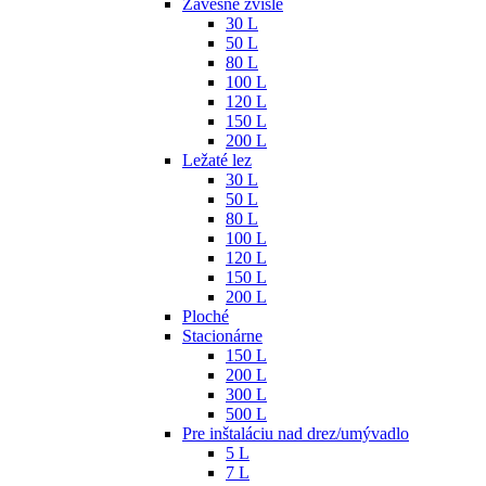
Závesné zvislé
30 L
50 L
80 L
100 L
120 L
150 L
200 L
Ležaté lez
30 L
50 L
80 L
100 L
120 L
150 L
200 L
Ploché
Stacionárne
150 L
200 L
300 L
500 L
Pre inštaláciu nad drez/umývadlo
5 L
7 L