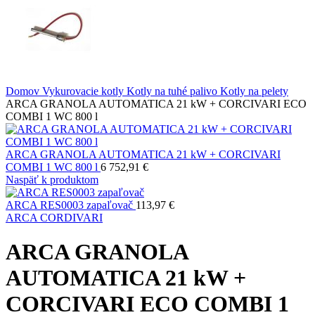
Domov
Vykurovacie kotly
Kotly na tuhé palivo
Kotly na pelety
ARCA GRANOLA AUTOMATICA 21 kW + CORCIVARI ECO
COMBI 1 WC 800 l
ARCA GRANOLA AUTOMATICA 21 kW + CORCIVARI
COMBI 1 WC 800 l
6 752,91
€
Naspäť k produktom
ARCA RES0003 zapaľovač
113,97
€
ARCA
CORDIVARI
ARCA GRANOLA
AUTOMATICA 21 kW +
CORCIVARI ECO COMBI 1