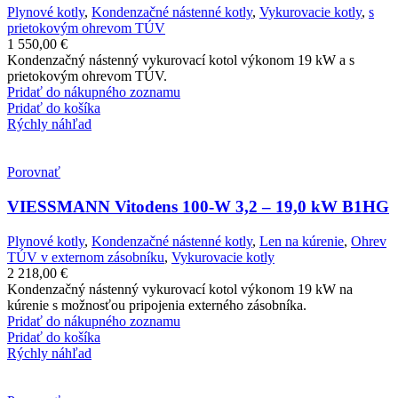
Plynové kotly
,
Kondenzačné nástenné kotly
,
Vykurovacie kotly
,
s
prietokovým ohrevom TÚV
1 550,00
€
Kondenzačný nástenný vykurovací kotol výkonom 19 kW a s
prietokovým ohrevom TÚV.
Pridať do nákupného zoznamu
Pridať do košíka
Rýchly náhľad
Porovnať
VIESSMANN Vitodens 100-W 3,2 – 19,0 kW B1HG
Plynové kotly
,
Kondenzačné nástenné kotly
,
Len na kúrenie
,
Ohrev
TÚV v externom zásobníku
,
Vykurovacie kotly
2 218,00
€
Kondenzačný nástenný vykurovací kotol výkonom 19 kW na
kúrenie s možnosťou pripojenia externého zásobníka.
Pridať do nákupného zoznamu
Pridať do košíka
Rýchly náhľad