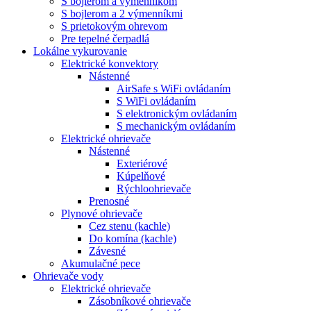
S bojlerom a výmenníkom
S bojlerom a 2 výmenníkmi
S prietokovým ohrevom
Pre tepelné čerpadlá
Lokálne vykurovanie
Elektrické konvektory
Nástenné
AirSafe s WiFi ovládaním
S WiFi ovládaním
S elektronickým ovládaním
S mechanickým ovládaním
Elektrické ohrievače
Nástenné
Exteriérové
Kúpelňové
Rýchloohrievače
Prenosné
Plynové ohrievače
Cez stenu (kachle)
Do komína (kachle)
Závesné
Akumulačné pece
Ohrievače vody
Elektrické ohrievače
Zásobníkové ohrievače