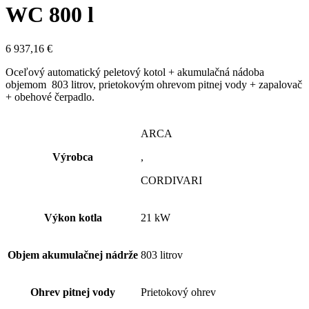
WC 800 l
6 937,16
€
Oceľový automatický peletový kotol + akumulačná nádoba
objemom 803 litrov, prietokovým ohrevom pitnej vody + zapalovač
+ obehové čerpadlo.
ARCA
Výrobca
,
CORDIVARI
Výkon kotla
21 kW
Objem akumulačnej nádrže
803 litrov
Ohrev pitnej vody
Prietokový ohrev