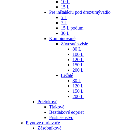
10 L
15 L
Pre inštaláciu pod drez/umývadlo
5 L
7 L
15 L podum
30 L
Kombinované
Závesné zvislé
80 L
100 L
120 L
150 L
200 L
Ležaté
80 L
120 L
150 L
200 L
Prietokové
Tlakové
Beztlakové eopriet
Príslušenstvo
Plynové ohrievače
Zásobníkové