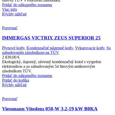
ohrevu TÚV v externom zásobníku.
Pridať do nákupného zoznamu
Viac info
Rýchly náhľad
Porovnať
IMMERGAS VICTRIX ZEUS SUPERIOR 25
Plynové kotly
,
Kondenzačné nástenné kotly
,
Vykurovacie kotly
,
So
zabudovaním zásobníkom na TÚV
2 839,00
€
Ekologický, úsporný, závesný kondenzačný kotol s vyspelou
elektronikou a so zabudovaným 54 litrovým antikorovým
zásobníkom TÚV.
Pridať do nákupného zoznamu
Pridať do košíka
Rýchly náhľad
Porovnať
Viessmann Vitodens 050-W 3,2-19 kW B0KA