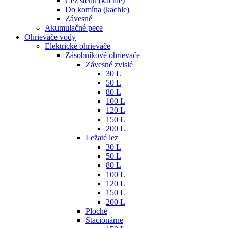
Cez stenu (kachle)
Do komína (kachle)
Závesné
Akumulačné pece
Ohrievače vody
Elektrické ohrievače
Zásobníkové ohrievače
Závesné zvislé
30 L
50 L
80 L
100 L
120 L
150 L
200 L
Ležaté lez
30 L
50 L
80 L
100 L
120 L
150 L
200 L
Ploché
Stacionárne