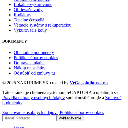
Lokálne vykurovanie
Ohrievače vody
Radiátory
Tepelné čerpadlá
Vetracie systémy s rekuperáciou
Vykurovacie kotly
DOKUMENTY
Obchodné podmienky
Politika súborov cookies
Doprava a platba
Nákup na splátky
Odstúpiť od zmluvy tu
© 2025 ZAKURIME.SK created by
VeGa solutions s.r.o
Táto stránka je chránená systémom reCAPTCHA a uplatňujú sa
Pravidlá ochrany osobných údajov
spoločnosti Google a
Zmluvné
podmienky
.
Spracovanie osobných údajov |
Politika súborov cookies
Vyhľadávanie