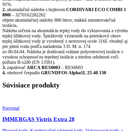
91%.
2.
akumulačnú nádobu s bojlerom
CORDIVARI ECO COMBI 1
800l
– 3270162282262
objem akumulačnej nádoby 800 litrov, mäkká zmontovateľná
izolácia,
Nádoba určená na akumuláciu teplej vody do vykurovania a výrobu
teplej úžitkovej vody. Špirálovitý výmenník na prietokový ohrev
teplej úžitkovej vody je vyrobený z nerezovej ocele 316L vhodný aj
pre pitnú vodu podľa nariadenia 3 D. M. n. 174
zo 06.04.04. Nádoba je dodávaná vrátane polyesterovej izolácie s
vysokou schopnosťou tepelnej izolácie a triedou odolnosti voči
požiaru B-s2d0 (EN 13501).
3.
zapalovač
ARCA RES0003
– RES0003
4.
obehové čerpadlo
GRUNDFOS Alpha1L 25-40 130
Súvisiace produkty
Porovnať
IMMERGAS Victrix Extra 28
Plynové kotly
,
Kondenzačné nástenné kotly
,
Vykurovacie kotly
,
s