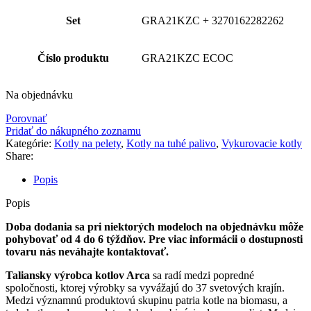
Set
GRA21KZC + 3270162282262
Číslo produktu
GRA21KZC ECOC
Na objednávku
Porovnať
Pridať do nákupného zoznamu
Kategórie:
Kotly na pelety
,
Kotly na tuhé palivo
,
Vykurovacie kotly
Share:
Popis
Popis
Doba dodania sa pri niektorých modeloch na objednávku môže
pohybovať od 4 do 6 týždňov. Pre viac informácii o dostupnosti
tovaru nás neváhajte kontaktovať.
Taliansky výrobca kotlov Arca
sa radí medzi popredné
spoločnosti, ktorej výrobky sa vyvážajú do 37 svetových krajín.
Medzi významnú produktovú skupinu patria kotle na biomasu, a