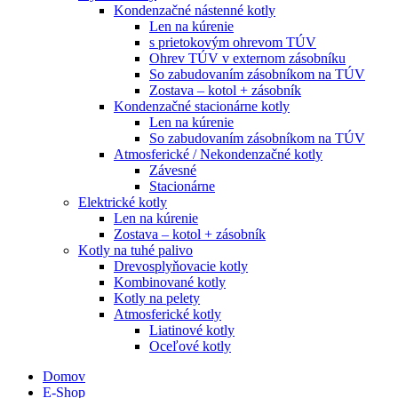
Kondenzačné nástenné kotly
Len na kúrenie
s prietokovým ohrevom TÚV
Ohrev TÚV v externom zásobníku
So zabudovaním zásobníkom na TÚV
Zostava – kotol + zásobník
Kondenzačné stacionárne kotly
Len na kúrenie
So zabudovaním zásobníkom na TÚV
Atmosferické / Nekondenzačné kotly
Závesné
Stacionárne
Elektrické kotly
Len na kúrenie
Zostava – kotol + zásobník
Kotly na tuhé palivo
Drevosplyňovacie kotly
Kombinované kotly
Kotly na pelety
Atmosferické kotly
Liatinové kotly
Oceľové kotly
Domov
E-Shop