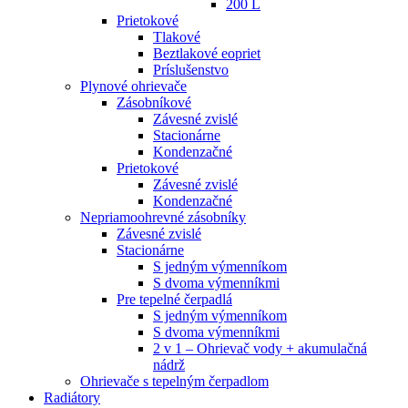
200 L
Prietokové
Tlakové
Beztlakové eopriet
Príslušenstvo
Plynové ohrievače
Zásobníkové
Závesné zvislé
Stacionárne
Kondenzačné
Prietokové
Závesné zvislé
Kondenzačné
Nepriamoohrevné zásobníky
Závesné zvislé
Stacionárne
S jedným výmenníkom
S dvoma výmenníkmi
Pre tepelné čerpadlá
S jedným výmenníkom
S dvoma výmenníkmi
2 v 1 – Ohrievač vody + akumulačná
nádrž
Ohrievače s tepelným čerpadlom
Radiátory