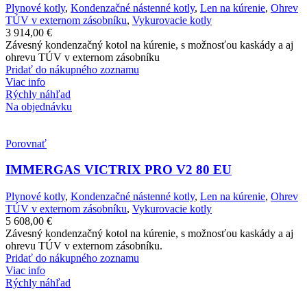
Plynové kotly
,
Kondenzačné nástenné kotly
,
Len na kúrenie
,
Ohrev
TÚV v externom zásobníku
,
Vykurovacie kotly
3 914,00
€
Závesný kondenzačný kotol na kúrenie, s možnosťou kaskády a aj
ohrevu TÚV v externom zásobníku
Pridať do nákupného zoznamu
Viac info
Rýchly náhľad
Na objednávku
Porovnať
IMMERGAS VICTRIX PRO V2 80 EU
Plynové kotly
,
Kondenzačné nástenné kotly
,
Len na kúrenie
,
Ohrev
TÚV v externom zásobníku
,
Vykurovacie kotly
5 608,00
€
Závesný kondenzačný kotol na kúrenie, s možnosťou kaskády a aj
ohrevu TÚV v externom zásobníku.
Pridať do nákupného zoznamu
Viac info
Rýchly náhľad