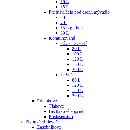
10 L
15 L
Pre inštaláciu pod drez/umývadlo
5 L
7 L
15 L podum
30 L
Kombinované
Závesné zvislé
80 L
100 L
120 L
150 L
200 L
Ležaté
80 L
120 L
150 L
200 L
Prietokové
Tlakové
Beztlakové eopriet
Príslušenstvo
Plynové ohrievače
Zásobníkové