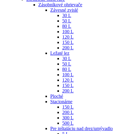
Zásobníkové ohrievače
Závesné zvislé
30 L
50 L
80 L
100 L
120 L
150 L
200 L
Ležaté lez
30 L
50 L
80 L
100 L
120 L
150 L
200 L
Ploché
Stacionárne
150 L
200 L
300 L
500 L
Pre inštaláciu nad drez/umývadlo
5 L