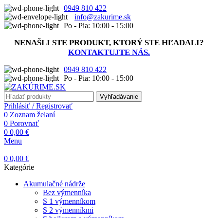
0949 810 422
info@zakurime.sk
Po - Pia: 10:00 - 15:00
NENAŠLI STE PRODUKT, KTORÝ STE HĽADALI?
KONTAKTUJTE NÁS.
0949 810 422
Po - Pia: 10:00 - 15:00
Vyhľadávanie
Prihlásiť / Registrovať
0
Zoznam želaní
0
Porovnať
0
0,00
€
Menu
0
0,00
€
Kategórie
Akumulačné nádrže
Bez výmenníka
S 1 výmenníkom
S 2 výmenníkmi