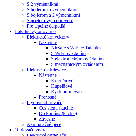
S 2 výmenníkmi
S bojlerom a výmenníkom
S bojlerom a 2 výmenníkmi
S prietokovým ohrevom
Pre tepelné čerpadlá
Lokálne vykurovanie
Elektrické konvektory
Nástenné
AirSafe s WiFi ovládaním
S WiFi ovládaním
S elektronickým ovládaním
S mechanickým ovládaním
Elektrické ohrievače
Nástenné
Exteriérové
Kúpelňové
Rýchloohrievače
Prenosné
Plynové ohrievače
Cez stenu (kachle)
Do komína (kachle)
Závesné
Akumulačné pece
Ohrievače vody
Elektrické ohrievače