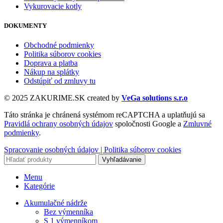
Vykurovacie kotly
DOKUMENTY
Obchodné podmienky
Politika súborov cookies
Doprava a platba
Nákup na splátky
Odstúpiť od zmluvy tu
© 2025 ZAKURIME.SK created by
VeGa solutions s.r.o
Táto stránka je chránená systémom reCAPTCHA a uplatňujú sa
Pravidlá ochrany osobných údajov
spoločnosti Google a
Zmluvné
podmienky
.
Spracovanie osobných údajov |
Politika súborov cookies
Vyhľadávanie
Menu
Kategórie
Akumulačné nádrže
Bez výmenníka
S 1 výmenníkom