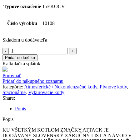
Typové označenie
15EKOCV
Číslo výrobku
10108
Skladom u dodávateľa
Pridať do košíka
Kalkulačka splátok
Porovnať
Pridať do nákupného zoznamu
Kategórie:
Atmosferické / Nekondenzačné kotly
,
Plynové kotly
,
Stacionárne
,
Vykurovacie kotly
Share:
Popis
Popis
KU VŠETKÝM KOTLOM ZNAČKY ATTACK JE
DODÁVANÝ SLOVENSKÝ ZÁRUČNÝ LIST A NÁVOD V