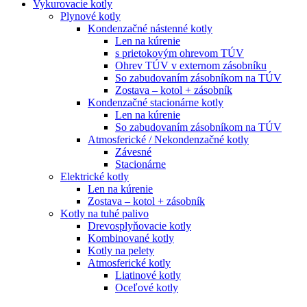
Vykurovacie kotly
Plynové kotly
Kondenzačné nástenné kotly
Len na kúrenie
s prietokovým ohrevom TÚV
Ohrev TÚV v externom zásobníku
So zabudovaním zásobníkom na TÚV
Zostava – kotol + zásobník
Kondenzačné stacionárne kotly
Len na kúrenie
So zabudovaním zásobníkom na TÚV
Atmosferické / Nekondenzačné kotly
Závesné
Stacionárne
Elektrické kotly
Len na kúrenie
Zostava – kotol + zásobník
Kotly na tuhé palivo
Drevosplyňovacie kotly
Kombinované kotly
Kotly na pelety
Atmosferické kotly
Liatinové kotly
Oceľové kotly