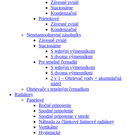
Závesné zvislé
Stacionárne
Kondenzačné
Prietokové
Závesné zvislé
Kondenzačné
Nepriamoohrevné zásobníky
Závesné zvislé
Stacionárne
S jedným výmenníkom
S dvoma výmenníkmi
Pre tepelné čerpadlá
S jedným výmenníkom
S dvoma výmenníkmi
2 v 1 – Ohrievač vody + akumulačná
nádrž
Ohrievače s tepelným čerpadlom
Radiátory
Panelové
Bočné pripojenie
Spodné pripojenie
Spodné pripojenie v strede
Náhrada za článkové liatinové radiátory
Vertikálne
Hygienické