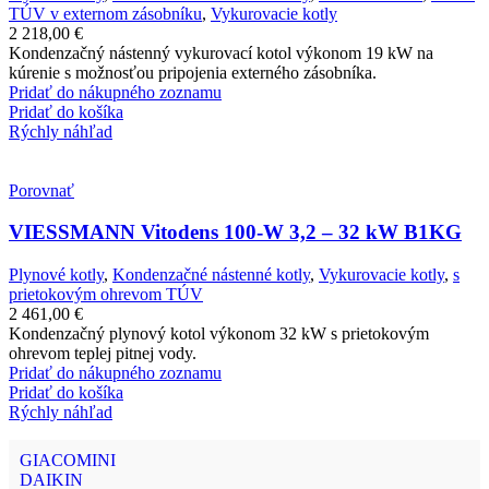
TÚV v externom zásobníku
,
Vykurovacie kotly
2 218,00
€
Kondenzačný nástenný vykurovací kotol výkonom 19 kW na
kúrenie s možnosťou pripojenia externého zásobníka.
Pridať do nákupného zoznamu
Pridať do košíka
Rýchly náhľad
Porovnať
VIESSMANN Vitodens 100-W 3,2 – 32 kW B1KG
Plynové kotly
,
Kondenzačné nástenné kotly
,
Vykurovacie kotly
,
s
prietokovým ohrevom TÚV
2 461,00
€
Kondenzačný plynový kotol výkonom 32 kW s prietokovým
ohrevom teplej pitnej vody.
Pridať do nákupného zoznamu
Pridať do košíka
Rýchly náhľad
GIACOMINI
DAIKIN