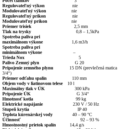
Počet článkov
3
Regulovateľný výkon
nie
Modulovateľný výkon
nie
Regulovateľný príkon
nie
Modulovateľný príkon
nie
Priemer trisiek
2,5 mm
Tlak na trysky
0,8 – 1,5kPa
Spotreba paliva pri
maximálnom výkone
1,6 m3/h
Spotreba paliva pri
minimálnom výkone
–
Trieda Nox
5
Palivo Zemný plyn
G 20
Pripojenie zemného plynu
15 DN (prevlečená matica
3/4“)
Priemer odťahu spalín
110 mm
Objem vody v liatinovom telese
10 l
Maximálny tlak v ÚK
300 kPa
Pripojenie ÚK
G 3/4“
Hmotnosť kotla
99 kg
Elektrické napájanie
230 V / 50 Hz
Stupeň krytia
IP 40
Teplota kúrenárskej vody
40 – 90 °C
Účinnosť
92 – 93 %
Hmostnostný prietok spalín
14,4 g/s