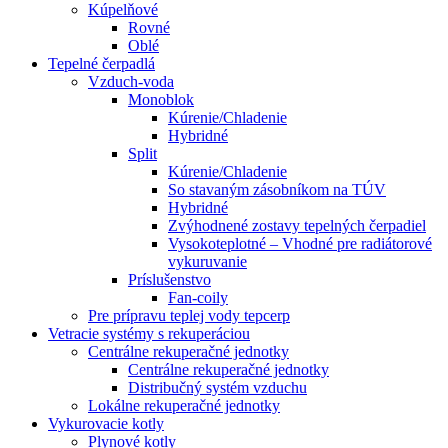
Kúpelňové
Rovné
Oblé
Tepelné čerpadlá
Vzduch-voda
Monoblok
Kúrenie/Chladenie
Hybridné
Split
Kúrenie/Chladenie
So stavaným zásobníkom na TÚV
Hybridné
Zvýhodnené zostavy tepelných čerpadiel
Vysokoteplotné – Vhodné pre radiátorové
vykuruvanie
Príslušenstvo
Fan-coily
Pre prípravu teplej vody tepcerp
Vetracie systémy s rekuperáciou
Centrálne rekuperačné jednotky
Centrálne rekuperačné jednotky
Distribučný systém vzduchu
Lokálne rekuperačné jednotky
Vykurovacie kotly
Plynové kotly