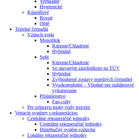
Vertikálne
Hygienické
Kúpelňové
Rovné
Oblé
Tepelné čerpadlá
Vzduch-voda
Monoblok
Kúrenie/Chladenie
Hybridné
Split
Kúrenie/Chladenie
So stavaným zásobníkom na TÚV
Hybridné
Zvýhodnené zostavy tepelných čerpadiel
Vysokoteplotné – Vhodné pre radiátorové
vykuruvanie
Príslušenstvo
Fan-coily
Pre prípravu teplej vody tepcerp
Vetracie systémy s rekuperáciou
Centrálne rekuperačné jednotky
Centrálne rekuperačné jednotky
Distribučný systém vzduchu
Lokálne rekuperačné jednotky