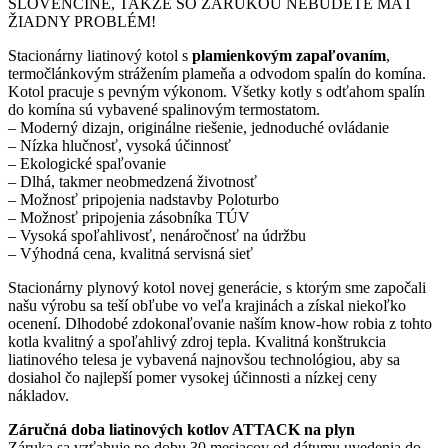
SLOVENČINE, TAKŽE SO ZÁRUKOU NEBUDETE MAŤ
ŽIADNY PROBLÉM!
Stacionárny liatinový kotol s
plamienkovým zapaľovaním
,
termočlánkovým strážením plameňa a odvodom spalín do komína.
Kotol pracuje s pevným výkonom. Všetky kotly s odťahom spalín
do komína sú vybavené spalinovým termostatom.
– Moderný dizajn, originálne riešenie, jednoduché ovládanie
– Nízka hlučnosť, vysoká účinnosť
– Ekologické spaľovanie
– Dlhá, takmer neobmedzená životnosť
– Možnosť pripojenia nadstavby Poloturbo
– Možnosť pripojenia zásobníka TÚV
– Vysoká spoľahlivosť, nenáročnosť na údržbu
– Výhodná cena, kvalitná servisná sieť
Stacionárny plynový kotol novej generácie, s ktorým sme započali
našu výrobu sa teší obľube vo veľa krajinách a získal niekoľko
ocenení. Dlhodobé zdokonaľovanie naším know-how robia z tohto
kotla kvalitný a spoľahlivý zdroj tepla. Kvalitná konštrukcia
liatinového telesa je vybavená najnovšou technológiou, aby sa
dosiahol čo najlepší pomer vysokej účinnosti a nízkej ceny
nákladov.
Záručná doba liatinových kotlov ATTACK na plyn
Záruka sa vzťahuje po dobu 30 mesiacov od dátumu uvedenia do