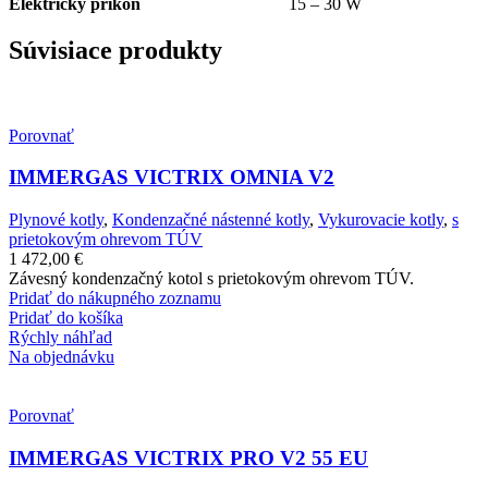
Elektrický príkon
15 – 30 W
Súvisiace produkty
Porovnať
IMMERGAS VICTRIX OMNIA V2
Plynové kotly
,
Kondenzačné nástenné kotly
,
Vykurovacie kotly
,
s
prietokovým ohrevom TÚV
1 472,00
€
Závesný kondenzačný kotol s prietokovým ohrevom TÚV.
Pridať do nákupného zoznamu
Pridať do košíka
Rýchly náhľad
Na objednávku
Porovnať
IMMERGAS VICTRIX PRO V2 55 EU