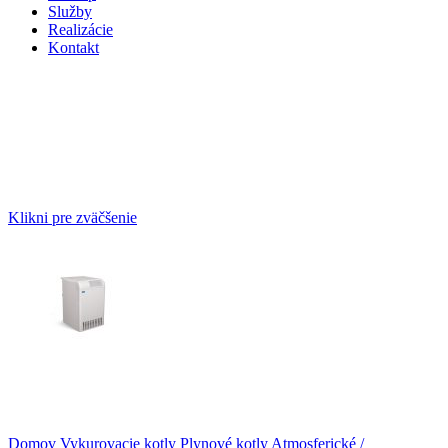
Služby
Realizácie
Kontakt
Klikni pre zväčšenie
Domov
Vykurovacie kotly
Plynové kotly
Atmosferické /