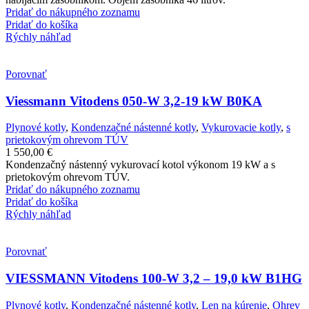
Pridať do nákupného zoznamu
Pridať do košíka
Rýchly náhľad
Porovnať
Viessmann Vitodens 050-W 3,2-19 kW B0KA
Plynové kotly
,
Kondenzačné nástenné kotly
,
Vykurovacie kotly
,
s
prietokovým ohrevom TÚV
1 550,00
€
Kondenzačný nástenný vykurovací kotol výkonom 19 kW a s
prietokovým ohrevom TÚV.
Pridať do nákupného zoznamu
Pridať do košíka
Rýchly náhľad
Porovnať
VIESSMANN Vitodens 100-W 3,2 – 19,0 kW B1HG
Plynové kotly
,
Kondenzačné nástenné kotly
,
Len na kúrenie
,
Ohrev