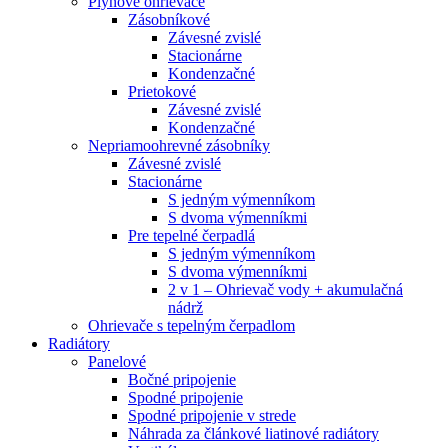
Plynové ohrievače
Zásobníkové
Závesné zvislé
Stacionárne
Kondenzačné
Prietokové
Závesné zvislé
Kondenzačné
Nepriamoohrevné zásobníky
Závesné zvislé
Stacionárne
S jedným výmenníkom
S dvoma výmenníkmi
Pre tepelné čerpadlá
S jedným výmenníkom
S dvoma výmenníkmi
2 v 1 – Ohrievač vody + akumulačná
nádrž
Ohrievače s tepelným čerpadlom
Radiátory
Panelové
Bočné pripojenie
Spodné pripojenie
Spodné pripojenie v strede
Náhrada za článkové liatinové radiátory