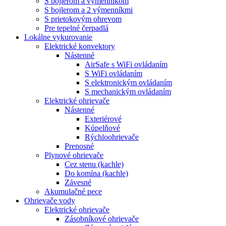
S bojlerom a výmenníkom
S bojlerom a 2 výmenníkmi
S prietokovým ohrevom
Pre tepelné čerpadlá
Lokálne vykurovanie
Elektrické konvektory
Nástenné
AirSafe s WiFi ovládaním
S WiFi ovládaním
S elektronickým ovládaním
S mechanickým ovládaním
Elektrické ohrievače
Nástenné
Exteriérové
Kúpelňové
Rýchloohrievače
Prenosné
Plynové ohrievače
Cez stenu (kachle)
Do komína (kachle)
Závesné
Akumulačné pece
Ohrievače vody
Elektrické ohrievače
Zásobníkové ohrievače