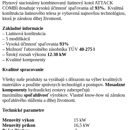
Plynový stacionárny kombinovaný liatinový kotol ATTACK
COMBI dosahuje vysokú účinnosť spaľovania až
93%.
Kvalitná
konštrukcia liatinového telesa je vybavená najnovšou technológiou,
ktorá je zárukou dlhej životnosti.
Základné informácie
– Liatinová konštrukcia
– 5 modifikácií
– Vysoká účinnosť spaľovania
93%
–
Možnosť ľubovolného zásobníka TÚV
40-275 l
–
Široký rozsah výkonu
12-30 kW
–
Kvalitné komponenty
Kvalitné spracovanie
Všetky naše produkty sa vyrábajú s dôrazom na výber kvalitných
materiálov a použitie správnych technológií a postupov.
Mosadzné
komponenty
hydraulickej zostavy zabezpečujú
maximálnu
spoľahlivosť
výrobkov. Vlastné
know-how
sú zárukou
spoľahlivého slúženia a dlhej životnosti.
Technické parametre
Menovitý výkon
15 kW
Menovitý príkon
16,5 kW