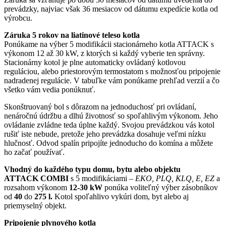
prevádzky, najviac však 36 mesiacov od dátumu expedície kotla od
výrobcu.
Záruka 5 rokov na liatinové teleso kotla
Ponúkame na výber 5 modifikácii stacionárneho kotla ATTACK s
výkonom 12 až 30 kW, z ktorých si každý vyberie ten správny.
Stacionárny kotol je plne automaticky ovládaný kotlovou
reguláciou, alebo priestorovým termostatom s možnosťou pripojenie
nadradenej regulácie. V tabuľke vám ponúkame prehľad verzií a čo
všetko vám vedia ponúknuť.
Skonštruovaný bol s dôrazom na jednoduchosť pri ovládaní,
nenáročnú údržbu a dlhú životnosť so spoľahlivým výkonom. Jeho
ovládanie zvládne teda úplne každý. Svojou prevádzkou vás kotol
rušiť iste nebude, pretože jeho prevádzka dosahuje veľmi nízku
hlučnosť. Odvod spalín pripojíte jednoducho do komína a môžete
ho začať používať.
Vhodný do každého typu domu, bytu alebo objektu
ATTACK COMBI
s 5 modifikáciami –
EKO, PLQ, KLQ, E, EZ
a
rozsahom výkonom
12-30 kW
ponúka voliteľný výber zásobníkov
od
40
do
275 l.
Kotol spoľahlivo vykúri dom, byt alebo aj
priemyselný objekt.
Pripojenie plynového kotla