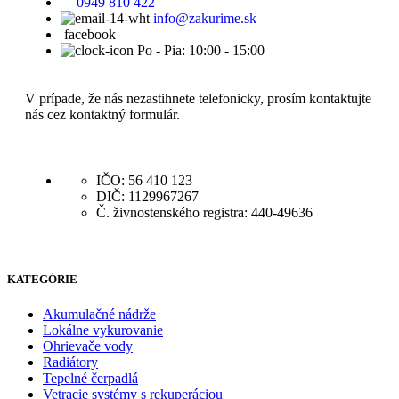
0949 810 422
info@zakurime.sk
facebook
Po - Pia: 10:00 - 15:00
V prípade, že nás nezastihnete telefonicky, prosím kontaktujte
nás cez kontaktný formulár.
IČO: 56 410 123
DIČ: 1129967267
Č. živnostenského registra: 440-49636
KATEGÓRIE
Akumulačné nádrže
Lokálne vykurovanie
Ohrievače vody
Radiátory
Tepelné čerpadlá
Vetracie systémy s rekuperáciou