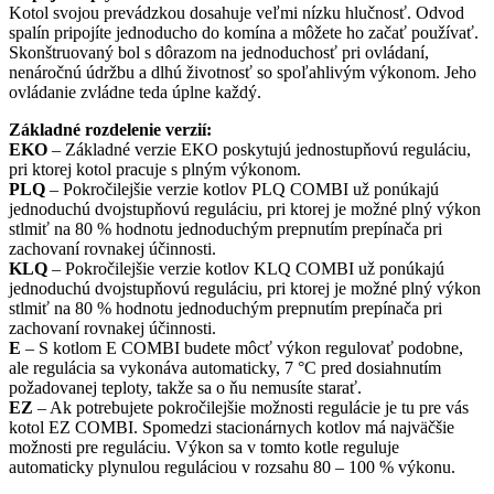
Kotol svojou prevádzkou dosahuje veľmi nízku hlučnosť. Odvod
spalín pripojíte jednoducho do komína a môžete ho začať používať.
Skonštruovaný bol s dôrazom na jednoduchosť pri ovládaní,
nenáročnú údržbu a dlhú životnosť so spoľahlivým výkonom. Jeho
ovládanie zvládne teda úplne každý.
Základné rozdelenie verzií:
EKO
– Základné verzie EKO poskytujú jednostupňovú reguláciu,
pri ktorej kotol pracuje s plným výkonom.
PLQ
– Pokročilejšie verzie kotlov PLQ COMBI už ponúkajú
jednoduchú dvojstupňovú reguláciu, pri ktorej je možné plný výkon
stlmiť na 80 % hodnotu jednoduchým prepnutím prepínača pri
zachovaní rovnakej účinnosti.
KLQ
– Pokročilejšie verzie kotlov KLQ COMBI už ponúkajú
jednoduchú dvojstupňovú reguláciu, pri ktorej je možné plný výkon
stlmiť na 80 % hodnotu jednoduchým prepnutím prepínača pri
zachovaní rovnakej účinnosti.
E
– S kotlom E COMBI budete môcť výkon regulovať podobne,
ale regulácia sa vykonáva automaticky, 7 °C pred dosiahnutím
požadovanej teploty, takže sa o ňu nemusíte starať.
EZ
– Ak potrebujete pokročilejšie možnosti regulácie je tu pre vás
kotol EZ COMBI. Spomedzi stacionárnych kotlov má najväčšie
možnosti pre reguláciu. Výkon sa v tomto kotle reguluje
automaticky plynulou reguláciou v rozsahu 80 – 100 % výkonu.