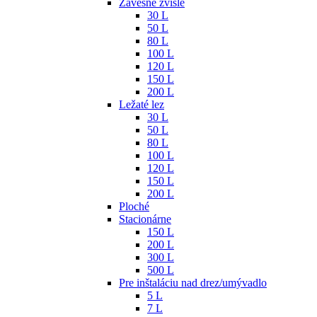
Závesné zvislé
30 L
50 L
80 L
100 L
120 L
150 L
200 L
Ležaté lez
30 L
50 L
80 L
100 L
120 L
150 L
200 L
Ploché
Stacionárne
150 L
200 L
300 L
500 L
Pre inštaláciu nad drez/umývadlo
5 L
7 L