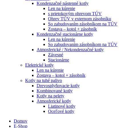
Kondenzačné nástenné kotly
Len na kúrenie
s prietokovým ohrevom TÚV
Ohrev TÚV v externom zásobníku
So zabudovaním zásobníkom na TÚV
Zostava – kotol + zásobník
Kondenzačné stacionárne kotly
Len na kúrenie
So zabudovaním zásobníkom na TÚV
Atmosferické / Nekondenzačné kotly
Závesné
Stacionárne
Elektrické kotly
Len na kúrenie
Zostava – kotol + zásobník
Kotly na tuhé palivo
Drevosplyňovacie kotly
Kombinované kotly
Kotly na pelety
Atmosferické kotly
Liatinové kotly
Oceľové kotly
Domov
E-Shop