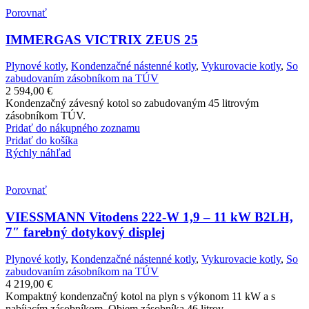
Porovnať
IMMERGAS VICTRIX ZEUS 25
Plynové kotly
,
Kondenzačné nástenné kotly
,
Vykurovacie kotly
,
So
zabudovaním zásobníkom na TÚV
2 594,00
€
Kondenzačný závesný kotol so zabudovaným 45 litrovým
zásobníkom TÚV.
Pridať do nákupného zoznamu
Pridať do košíka
Rýchly náhľad
Porovnať
VIESSMANN Vitodens 222-W 1,9 – 11 kW B2LH,
7″ farebný dotykový displej
Plynové kotly
,
Kondenzačné nástenné kotly
,
Vykurovacie kotly
,
So
zabudovaním zásobníkom na TÚV
4 219,00
€
Kompaktný kondenzačný kotol na plyn s výkonom 11 kW a s
nabíjacím zásobníkom. Objem zásobníka 46 litrov.