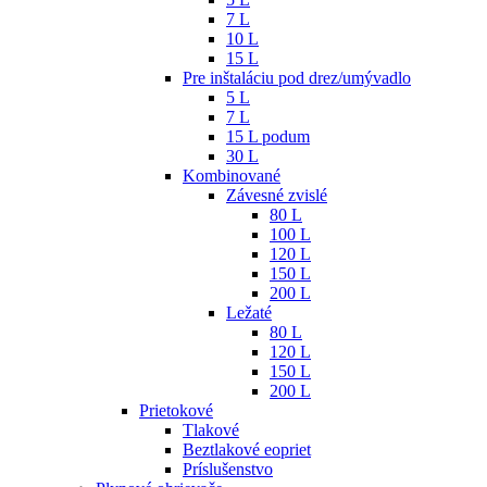
7 L
10 L
15 L
Pre inštaláciu pod drez/umývadlo
5 L
7 L
15 L podum
30 L
Kombinované
Závesné zvislé
80 L
100 L
120 L
150 L
200 L
Ležaté
80 L
120 L
150 L
200 L
Prietokové
Tlakové
Beztlakové eopriet
Príslušenstvo