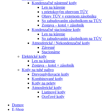
Kondenzačné nástenné kotly
Len na kúrenie
s prietokovým ohrevom TÚV
Ohrev TÚV v externom zásobníku
So zabudovaním zásobníkom na TÚV
Zostava – kotol + zásobník
Kondenzačné stacionárne kotly
Len na kúrenie
So zabudovaním zásobníkom na TÚV
Atmosferické / Nekondenzačné kotly
Závesné
Stacionárne
Elektrické kotly
Len na kúrenie
Zostava – kotol + zásobník
Kotly na tuhé palivo
Drevosplyňovacie kotly
Kombinované kotly
Kotly na pelety
Atmosferické kotly
Liatinové kotly
Oceľové kotly
Domov
E-Shop