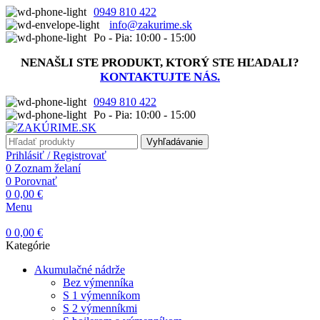
0949 810 422
info@zakurime.sk
Po - Pia: 10:00 - 15:00
NENAŠLI STE PRODUKT, KTORÝ STE HĽADALI?
KONTAKTUJTE NÁS.
0949 810 422
Po - Pia: 10:00 - 15:00
Vyhľadávanie
Prihlásiť / Registrovať
0
Zoznam želaní
0
Porovnať
0
0,00
€
Menu
0
0,00
€
Kategórie
Akumulačné nádrže
Bez výmenníka
S 1 výmenníkom
S 2 výmenníkmi