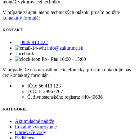
montáž vykurovacej techniky.
V prípade záujmu alebo technických otázok prosím použite
kontaktný formulár
KONTAKT
0949 810 422
info@zakurime.sk
facebook
Po - Pia: 10:00 - 15:00
V prípade, že nás nezastihnete telefonicky, prosím kontaktujte nás
cez kontaktný formulár.
IČO: 56 410 123
DIČ: 1129967267
Č. živnostenského registra: 440-49636
KATEGÓRIE
Akumulačné nádrže
Lokálne vykurovanie
Ohrievače vody
Radiátory