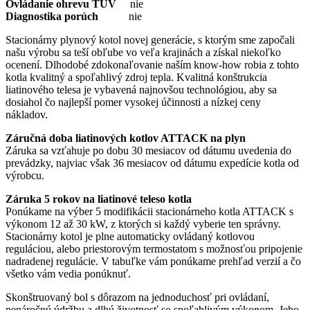
Ovládanie ohrevu TÚV
nie
Diagnostika porúch
nie
Stacionárny plynový kotol novej generácie, s ktorým sme započali
našu výrobu sa teší obľube vo veľa krajinách a získal niekoľko
ocenení. Dlhodobé zdokonaľovanie naším know-how robia z tohto
kotla kvalitný a spoľahlivý zdroj tepla. Kvalitná konštrukcia
liatinového telesa je vybavená najnovšou technológiou, aby sa
dosiahol čo najlepší pomer vysokej účinnosti a nízkej ceny
nákladov.
Záručná doba liatinových kotlov ATTACK na plyn
Záruka sa vzťahuje po dobu 30 mesiacov od dátumu uvedenia do
prevádzky, najviac však 36 mesiacov od dátumu expedície kotla od
výrobcu.
Záruka 5 rokov na liatinové teleso kotla
Ponúkame na výber 5 modifikácii stacionárneho kotla ATTACK s
výkonom 12 až 30 kW, z ktorých si každý vyberie ten správny.
Stacionárny kotol je plne automaticky ovládaný kotlovou
reguláciou, alebo priestorovým termostatom s možnosťou pripojenie
nadradenej regulácie. V tabuľke vám ponúkame prehľad verzií a čo
všetko vám vedia ponúknuť.
Skonštruovaný bol s dôrazom na jednoduchosť pri ovládaní,
nenáročnú údržbu a dlhú životnosť so spoľahlivým výkonom. Jeho