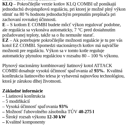
KLQ
– Pokročilejšie verzie kotlov KLQ COMBI už ponúkajú
jednoduchú dvojstupňovú reguláciu, pri ktorej je možné plný výkon
stlmiť na 80 % hodnotu jednoduchým prepnutím prepínača pri
zachovaní rovnakej účinnosti.
E
– S kotlom E COMBI budete môcť výkon regulovať podobne,
ale regulácia sa vykonáva automaticky, 7 °C pred dosiahnutím
požadovanej teploty, takže sa o ňu nemusíte starať.
EZ
– Ak potrebujete pokročilejšie možnosti regulácie je tu pre vás
kotol EZ COMBI. Spomedzi stacionárnych kotlov má najväčšie
možnosti pre reguláciu. Výkon sa v tomto kotle reguluje
automaticky plynulou reguláciou v rozsahu 80 – 100 % výkonu.
Plynový stacionárny kombinovaný liatinový kotol ATTACK
COMBI dosahuje vysokú účinnosť spaľovania až
93%.
Kvalitná
konštrukcia liatinového telesa je vybavená najnovšou technológiou,
ktorá je zárukou dlhej životnosti.
Základné informácie
– Liatinová konštrukcia
– 5 modifikácií
– Vysoká účinnosť spaľovania
93%
–
Možnosť ľubovolného zásobníka TÚV
40-275 l
–
Široký rozsah výkonu
12-30 kW
–
Kvalitné komponenty