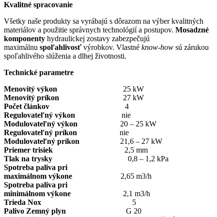
Kvalitné spracovanie
Všetky naše produkty sa vyrábajú s dôrazom na výber kvalitných
materiálov a použitie správnych technológií a postupov.
Mosadzné
komponenty
hydraulickej zostavy zabezpečujú
maximálnu
spoľahlivosť
výrobkov. Vlastné
know-how
sú zárukou
spoľahlivého slúženia a dlhej životnosti.
Technické parametre
Menovitý výkon
25 kW
Menovitý príkon
27 kW
Počet článkov
4
Regulovateľný výkon
nie
Modulovateľný výkon
20 – 25 kW
Regulovateľný príkon
nie
Modulovateľný príkon
21,6 – 27 kW
Priemer trisiek
2,5 mm
Tlak na trysky
0,8 – 1,2 kPa
Spotreba paliva pri
maximálnom výkone
2,65 m3/h
Spotreba paliva pri
minimálnom výkone
2,1 m3/h
Trieda Nox
5
Palivo Zemný plyn
G 20