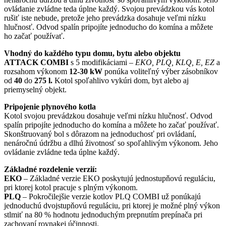
ovládanie zvládne teda úplne každý. Svojou prevádzkou vás kotol
rušiť iste nebude, pretože jeho prevádzka dosahuje veľmi nízku
hlučnosť. Odvod spalín pripojíte jednoducho do komína a môžete
ho začať používať.
Vhodný do každého typu domu, bytu alebo objektu
ATTACK COMBI
s 5 modifikáciami –
EKO, PLQ, KLQ, E, EZ
a
rozsahom výkonom
12-30 kW
ponúka voliteľný výber zásobníkov
od
40
do
275 l.
Kotol spoľahlivo vykúri dom, byt alebo aj
priemyselný objekt.
Pripojenie plynového kotla
Kotol svojou prevádzkou dosahuje veľmi nízku hlučnosť. Odvod
spalín pripojíte jednoducho do komína a môžete ho začať používať.
Skonštruovaný bol s dôrazom na jednoduchosť pri ovládaní,
nenáročnú údržbu a dlhú životnosť so spoľahlivým výkonom. Jeho
ovládanie zvládne teda úplne každý.
Základné rozdelenie verzií:
EKO
– Základné verzie EKO poskytujú jednostupňovú reguláciu,
pri ktorej kotol pracuje s plným výkonom.
PLQ
– Pokročilejšie verzie kotlov PLQ COMBI už ponúkajú
jednoduchú dvojstupňovú reguláciu, pri ktorej je možné plný výkon
stlmiť na 80 % hodnotu jednoduchým prepnutím prepínača pri
zachovaní rovnakej účinnosti.