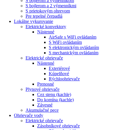
S bojlerom a výmenníkom
S bojlerom a 2 výmenníkmi
S prietokovým ohrevom
Pre tepelné čerpadlá
Lokálne vykurovanie
Elektrické konvektory
Nástenné
AirSafe s WiFi ovládaním
S WiFi ovládaním
S elektronickým ovládaním
S mechanickým ovládaním
Elektrické ohrievače
Nástenné
Exteriérové
Kúpelňové
Rýchloohrievače
Prenosné
Plynové ohrievače
Cez stenu (kachle)
Do komína (kachle)
Závesné
Akumulačné pece
Ohrievače vody
Elektrické ohrievače
Zásobníkové ohrievače