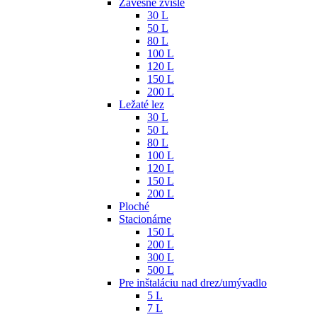
Závesné zvislé
30 L
50 L
80 L
100 L
120 L
150 L
200 L
Ležaté lez
30 L
50 L
80 L
100 L
120 L
150 L
200 L
Ploché
Stacionárne
150 L
200 L
300 L
500 L
Pre inštaláciu nad drez/umývadlo
5 L
7 L