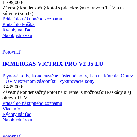
1 799,00
€
Závesný kondenzačný kotol s prietokovým ohrevom TÚV a na
kúrenie (kombi).
Pridať do nákupného zoznamu
Pridať do košíka
Rýchly náhľad
Na objednávku
Porovnať
IMMERGAS VICTRIX PRO V2 35 EU
Plynové kotly
,
Kondenzačné nástenné kotly
,
Len na kúrenie
,
Ohrev
TÚV v externom zásobníku
,
Vykurovacie kotly
3 435,00
€
Závesný kondenzačný kotol na kúrenie, s možnosťou kaskády a aj
ohrevu TÚV.
Pridať do nákupného zoznamu
Viac info
Rýchly náhľad
Na objednávku
Porovnať