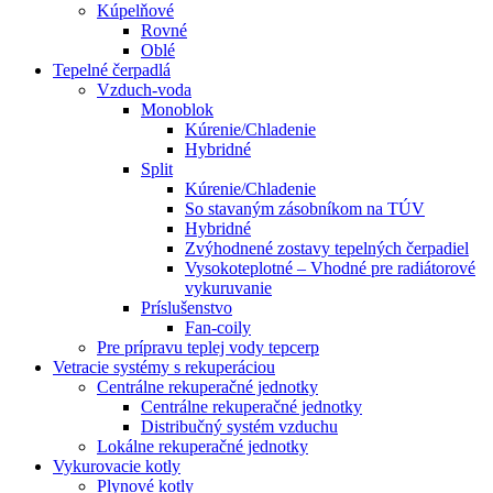
Kúpelňové
Rovné
Oblé
Tepelné čerpadlá
Vzduch-voda
Monoblok
Kúrenie/Chladenie
Hybridné
Split
Kúrenie/Chladenie
So stavaným zásobníkom na TÚV
Hybridné
Zvýhodnené zostavy tepelných čerpadiel
Vysokoteplotné – Vhodné pre radiátorové
vykuruvanie
Príslušenstvo
Fan-coily
Pre prípravu teplej vody tepcerp
Vetracie systémy s rekuperáciou
Centrálne rekuperačné jednotky
Centrálne rekuperačné jednotky
Distribučný systém vzduchu
Lokálne rekuperačné jednotky
Vykurovacie kotly
Plynové kotly