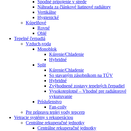
Spodné pripojenie v strede
Náhrada za článkové liatinové radiátory
Vertikálne
Hygienické
Kúpelňové
Rovné
Oblé
Tepelné čerpadlá
Vzduch-voda
Monoblok
Kúrenie/Chladenie
Hybridné
Split
Kúrenie/Chladenie
So stavaným zásobníkom na TÚV
Hybridné
Zvýhodnené zostavy tepelných čerpadiel
Vysokoteplotné – Vhodné pre radiátorové
vykuruvanie
Príslušenstvo
Fan-coily
Pre prípravu teplej vody tepcerp
Vetracie systémy s rekuperáciou
Centrálne rekuperačné jednotky
Centrálne rekuperačné jednotky