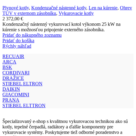
Plynové kotly
,
Kondenzačné nástenné kotly
,
Len na kúrenie
,
Ohrev
TÚV v externom zásobníku
,
Vykurovacie kotly
2 372,00
€
Kondenzačný nástenný vykurovací kotol výkonom 25 kW na
kúrenie s možnosťou pripojenie externého zásobníka.
Pridať do nákupného zoznamu
Pridať do košíka
Rýchly náhľad
RECUAIR
ARCA
BSK
CORDIVARI
DRAŽICE
STIEBEL ELTRON
DAIKIN
GIACOMINI
PRANA
STIEBEL ELTTRON
Špecializovaný e-shop s kvalitnou vykurovacou technikou ako sú
kotly, tepelné čerpadlá, radiátory a ďalšie komponenty pre
vykurovacie systémy. Poskytujeme tiež odborné poradenstvo a