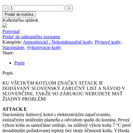
množstvo
ATTACK
Pridať do košíka
25
Kalkulačka splátok
E
COMBI
Porovnať
Pridať do nákupného zoznamu
Kategórie:
Atmosferické / Nekondenzačné kotly
,
Plynové kotly
,
Stacionárne
,
Vykurovacie kotly
Share:
Popis
Popis
KU VŠETKÝM KOTLOM ZNAČKY ATTACK JE
DODÁVANÝ SLOVENSKÝ ZÁRUČNÝ LIST A NÁVOD V
SLOVENČINE, TAKŽE SO ZÁRUKOU NEBUDETE MAŤ
ŽIADNY PROBLÉM!
ATTACK E
Stacionárny liatinový kotol s elektronickým zapaľovaním,
ionizačným strážením plameňa a odvodom spalín do komína. Pevný
výkon kotla sa samočinne znižuje, na znížený výkon kotla 7 °C pred
dosiahnutím požadovanej teploty bez straty účinnosti kotla. Výhoda