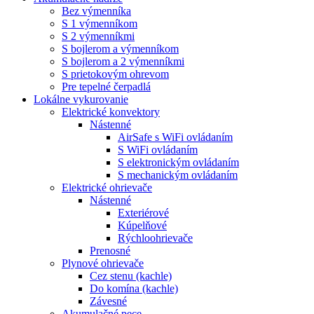
Bez výmenníka
S 1 výmenníkom
S 2 výmenníkmi
S bojlerom a výmenníkom
S bojlerom a 2 výmenníkmi
S prietokovým ohrevom
Pre tepelné čerpadlá
Lokálne vykurovanie
Elektrické konvektory
Nástenné
AirSafe s WiFi ovládaním
S WiFi ovládaním
S elektronickým ovládaním
S mechanickým ovládaním
Elektrické ohrievače
Nástenné
Exteriérové
Kúpelňové
Rýchloohrievače
Prenosné
Plynové ohrievače
Cez stenu (kachle)
Do komína (kachle)
Závesné
Akumulačné pece