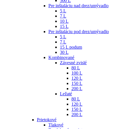
500 L
Pre inštaláciu nad drez/umývadlo
5 L
7 L
10 L
15 L
Pre inštaláciu pod drez/umývadlo
5 L
7 L
15 L podum
30 L
Kombinované
Závesné zvislé
80 L
100 L
120 L
150 L
200 L
Ležaté
80 L
120 L
150 L
200 L
Prietokové
Tlakové