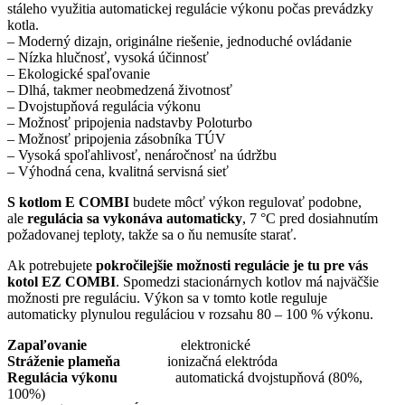
stáleho využitia automatickej regulácie výkonu počas prevádzky
kotla.
– Moderný dizajn, originálne riešenie, jednoduché ovládanie
– Nízka hlučnosť, vysoká účinnosť
– Ekologické spaľovanie
– Dlhá, takmer neobmedzená životnosť
– Dvojstupňová regulácia výkonu
– Možnosť pripojenia nadstavby Poloturbo
– Možnosť pripojenia zásobníka TÚV
– Vysoká spoľahlivosť, nenáročnosť na údržbu
– Výhodná cena, kvalitná servisná sieť
S kotlom E COMBI
budete môcť výkon regulovať podobne,
ale
regulácia sa vykonáva automaticky
, 7 °C pred dosiahnutím
požadovanej teploty, takže sa o ňu nemusíte starať.
Ak potrebujete
pokročilejšie možnosti regulácie je tu pre vás
kotol EZ COMBI
. Spomedzi stacionárnych kotlov má najväčšie
možnosti pre reguláciu. Výkon sa v tomto kotle reguluje
automaticky plynulou reguláciou v rozsahu 80 – 100 % výkonu.
Zapaľovanie
elektronické
Stráženie plameňa
ionizačná elektróda
Regulácia výkonu
automatická dvojstupňová (80%,
100%)