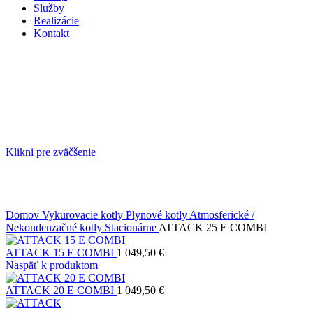
Služby
Realizácie
Kontakt
Klikni pre zväčšenie
Domov
Vykurovacie kotly
Plynové kotly
Atmosferické /
Nekondenzačné kotly
Stacionárne
ATTACK 25 E COMBI
ATTACK 15 E COMBI
1 049,50
€
Naspäť k produktom
ATTACK 20 E COMBI
1 049,50
€