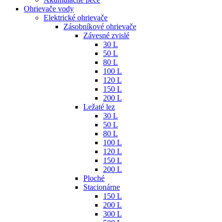
Ohrievače vody
Elektrické ohrievače
Zásobníkové ohrievače
Závesné zvislé
30 L
50 L
80 L
100 L
120 L
150 L
200 L
Ležaté lez
30 L
50 L
80 L
100 L
120 L
150 L
200 L
Ploché
Stacionárne
150 L
200 L
300 L