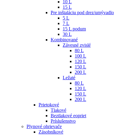
10 L
15 L
Pre inštaláciu pod drez/umývadlo
5 L
7 L
15 L podum
30 L
Kombinované
Závesné zvislé
80 L
100 L
120 L
150 L
200 L
Ležaté
80 L
120 L
150 L
200 L
Prietokové
Tlakové
Beztlakové eopriet
Príslušenstvo
Plynové ohrievače
Zásobníkové