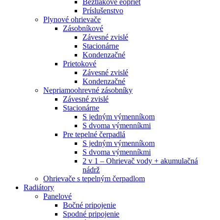
Beztlakové eopriet
Príslušenstvo
Plynové ohrievače
Zásobníkové
Závesné zvislé
Stacionárne
Kondenzačné
Prietokové
Závesné zvislé
Kondenzačné
Nepriamoohrevné zásobníky
Závesné zvislé
Stacionárne
S jedným výmenníkom
S dvoma výmenníkmi
Pre tepelné čerpadlá
S jedným výmenníkom
S dvoma výmenníkmi
2 v 1 – Ohrievač vody + akumulačná
nádrž
Ohrievače s tepelným čerpadlom
Radiátory
Panelové
Bočné pripojenie
Spodné pripojenie