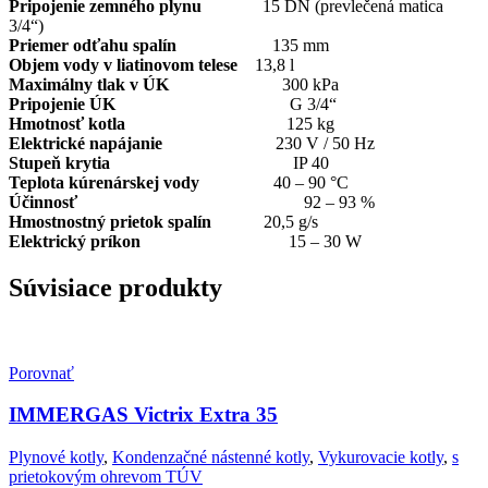
Pripojenie zemného plynu
15 DN (prevlečená matica
3/4“)
Priemer odťahu spalín
135 mm
Objem vody v liatinovom telese
13,8 l
Maximálny tlak v ÚK
300 kPa
Pripojenie ÚK
G 3/4“
Hmotnosť kotla
125 kg
Elektrické napájanie
230 V / 50 Hz
Stupeň krytia
IP 40
Teplota kúrenárskej vody
40 – 90 °C
Účinnosť
92 – 93 %
Hmostnostný prietok spalín
20,5 g/s
Elektrický príkon
15 – 30 W
Súvisiace produkty
Porovnať
IMMERGAS Victrix Extra 35
Plynové kotly
,
Kondenzačné nástenné kotly
,
Vykurovacie kotly
,
s
prietokovým ohrevom TÚV