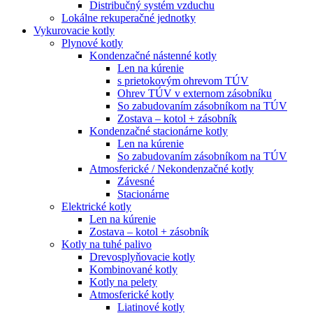
Distribučný systém vzduchu
Lokálne rekuperačné jednotky
Vykurovacie kotly
Plynové kotly
Kondenzačné nástenné kotly
Len na kúrenie
s prietokovým ohrevom TÚV
Ohrev TÚV v externom zásobníku
So zabudovaním zásobníkom na TÚV
Zostava – kotol + zásobník
Kondenzačné stacionárne kotly
Len na kúrenie
So zabudovaním zásobníkom na TÚV
Atmosferické / Nekondenzačné kotly
Závesné
Stacionárne
Elektrické kotly
Len na kúrenie
Zostava – kotol + zásobník
Kotly na tuhé palivo
Drevosplyňovacie kotly
Kombinované kotly
Kotly na pelety
Atmosferické kotly
Liatinové kotly