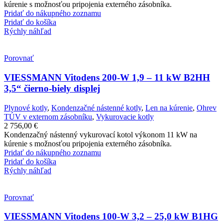
kúrenie s možnosťou pripojenia externého zásobníka.
Pridať do nákupného zoznamu
Pridať do košíka
Rýchly náhľad
Porovnať
VIESSMANN Vitodens 200-W 1,9 – 11 kW B2HH
3,5“ čierno-biely displej
Plynové kotly
,
Kondenzačné nástenné kotly
,
Len na kúrenie
,
Ohrev
TÚV v externom zásobníku
,
Vykurovacie kotly
2 756,00
€
Kondenzačný nástenný vykurovací kotol výkonom 11 kW na
kúrenie s možnosťou pripojenia externého zásobníka.
Pridať do nákupného zoznamu
Pridať do košíka
Rýchly náhľad
Porovnať
VIESSMANN Vitodens 100-W 3,2 – 25,0 kW B1HG