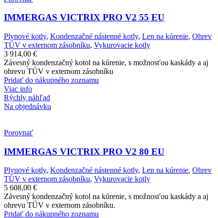
IMMERGAS VICTRIX PRO V2 55 EU
Plynové kotly
,
Kondenzačné nástenné kotly
,
Len na kúrenie
,
Ohrev
TÚV v externom zásobníku
,
Vykurovacie kotly
3 914,00
€
Závesný kondenzačný kotol na kúrenie, s možnosťou kaskády a aj
ohrevu TÚV v externom zásobníku
Pridať do nákupného zoznamu
Viac info
Rýchly náhľad
Na objednávku
Porovnať
IMMERGAS VICTRIX PRO V2 80 EU
Plynové kotly
,
Kondenzačné nástenné kotly
,
Len na kúrenie
,
Ohrev
TÚV v externom zásobníku
,
Vykurovacie kotly
5 608,00
€
Závesný kondenzačný kotol na kúrenie, s možnosťou kaskády a aj
ohrevu TÚV v externom zásobníku.
Pridať do nákupného zoznamu