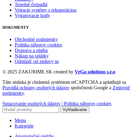
Tepelné čerpadlá
Vetracie systémy s rekuperáciou
Vykurovacie kotly
DOKUMENTY
Obchodné podmienky
Politika súborov cookies
Doprava a platba
Nákup na splátky
Odstúpiť od zmluvy tu
© 2025 ZAKURIME.SK created by
VeGa solutions s.r.o
Táto stránka je chránená systémom reCAPTCHA a uplatňujú sa
Pravidlá ochrany osobných údajov
spoločnosti Google a
Zmluvné
podmienky
.
Spracovanie osobných údajov |
Politika súborov cookies
Vyhľadávanie
Menu
Kategórie
Akumulačné nádrže