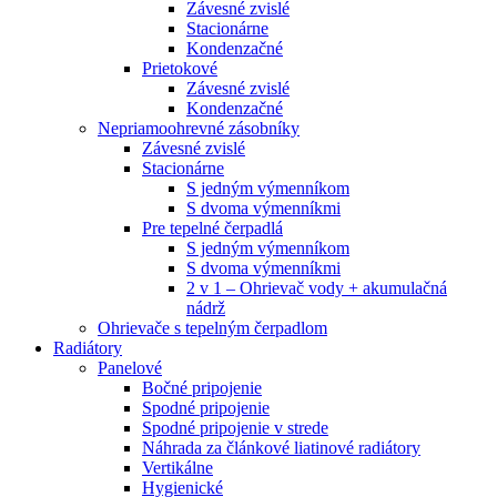
Závesné zvislé
Stacionárne
Kondenzačné
Prietokové
Závesné zvislé
Kondenzačné
Nepriamoohrevné zásobníky
Závesné zvislé
Stacionárne
S jedným výmenníkom
S dvoma výmenníkmi
Pre tepelné čerpadlá
S jedným výmenníkom
S dvoma výmenníkmi
2 v 1 – Ohrievač vody + akumulačná
nádrž
Ohrievače s tepelným čerpadlom
Radiátory
Panelové
Bočné pripojenie
Spodné pripojenie
Spodné pripojenie v strede
Náhrada za článkové liatinové radiátory
Vertikálne
Hygienické