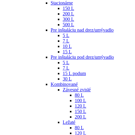
Stacionárne
150 L
200 L
300 L
500 L
Pre inštaláciu nad drez/umývadlo
5 L
7 L
10 L
15 L
Pre inštaláciu pod drez/umývadlo
5 L
7 L
15 L podum
30 L
Kombinované
Závesné zvislé
80 L
100 L
120 L
150 L
200 L
Ležaté
80 L
120 L