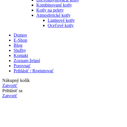
Kombinované kotly
Kotly na pelety
Atmosferické kotly
Liatinové kotly
Oceľové kotly
Domov
E-Shop
Blog
Služby
Kontakt
Zoznam želaní
Porovnať
Prihlásiť / Registrovať
Nákupný košík
Zatvoriť
Prihlásiť sa
Zatvoriť
Nemáte ešte účet?
Vytvoriť účet
Obchod
0
Zoznam želaní