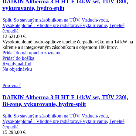
DAIKIN Altherma 3 H HT F 14kW set, TÚV 180l,
vykurovanie, hydro-split
Split
,
So stavaným zásobníkom na TÚV
,
Vzduch-voda
,
Vysokoteplotné - Vhodné pre radiátorové vykuruvanie
,
Tepelné
čerpadlá
12 621,00
€
Vysokoteplotné hydro-splitové tepelné čerpadlo výkonom 14 kW na
kúrenie a s integrovaným zásobníkom s objemom 180 litrov.
Pridať do nákupného zoznamu
Pridať do košíka
Rýchly náhľad
Na objednávku
Porovnať
DAIKIN Altherma 3 H HT F 14kW set, TÚV 230l,
Bi-zone, vykurovanie, hydro-split
Split
,
So stavaným zásobníkom na TÚV
,
Vzduch-voda
,
Vysokoteplotné - Vhodné pre radiátorové vykuruvanie
,
Tepelné
čerpadlá
15 298,00
€