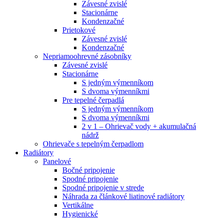
Závesné zvislé
Stacionárne
Kondenzačné
Prietokové
Závesné zvislé
Kondenzačné
Nepriamoohrevné zásobníky
Závesné zvislé
Stacionárne
S jedným výmenníkom
S dvoma výmenníkmi
Pre tepelné čerpadlá
S jedným výmenníkom
S dvoma výmenníkmi
2 v 1 – Ohrievač vody + akumulačná
nádrž
Ohrievače s tepelným čerpadlom
Radiátory
Panelové
Bočné pripojenie
Spodné pripojenie
Spodné pripojenie v strede
Náhrada za článkové liatinové radiátory
Vertikálne
Hygienické