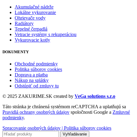
Akumulačné nádrže
Lokálne vykurovanie
Ohrievače vody
Radiátory
Tepelné čerpadlá
Vetracie systémy s rekuperáciou
Vykurovacie kotly
DOKUMENTY
Obchodné podmienky
Politika súborov cookies
Doprava a platba
Nákup na splátky
Odstúpiť od zmluvy tu
© 2025 ZAKURIME.SK created by
VeGa solutions s.r.o
Táto stránka je chránená systémom reCAPTCHA a uplatňujú sa
Pravidlá ochrany osobných údajov
spoločnosti Google a
Zmluvné
podmienky
.
Spracovanie osobných údajov |
Politika súborov cookies
Vyhľadávanie