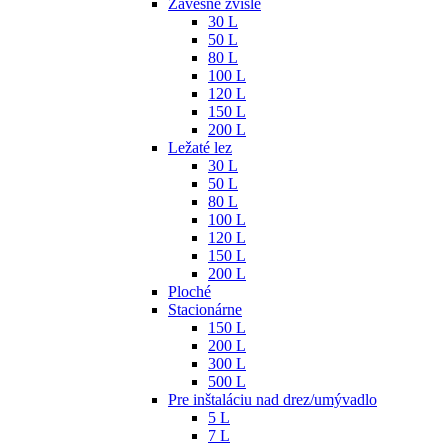
Závesné zvislé
30 L
50 L
80 L
100 L
120 L
150 L
200 L
Ležaté lez
30 L
50 L
80 L
100 L
120 L
150 L
200 L
Ploché
Stacionárne
150 L
200 L
300 L
500 L
Pre inštaláciu nad drez/umývadlo
5 L
7 L