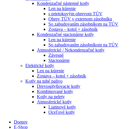
Kondenzačné nástenné kotly
Len na kúrenie
s prietokovým ohrevom TÚV
Ohrev TÚV v externom zásobníku
So zabudovaním zásobníkom na TÚV
Zostava – kotol + zásobník
Kondenzačné stacionárne kotly
Len na kúrenie
So zabudovaním zásobníkom na TÚV
Atmosferické / Nekondenzačné kotly
Závesné
Stacionárne
Elektrické kotly
Len na kúrenie
Zostava – kotol + zásobník
Kotly na tuhé palivo
Drevosplyňovacie kotly
Kombinované kotly
Kotly na pelety
Atmosferické kotly
Liatinové kotly
Oceľové kotly
Domov
E-Shop