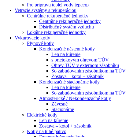
Pre prípravu teplej vody tepcerp
Vetracie systémy s rekuperáciou
Centrálne rekuperačné jednotky
Centrálne rekuperačné jednotky
Distribučný systém vzduchu
Lokálne rekuperačné jednotky
Vykurovacie kotly
Plynové kotly
Kondenzačné nástenné kotly
Len na kúrenie
s prietokovým ohrevom TÚV
Ohrev TÚV v externom zásobníku
So zabudovaním zásobníkom na TÚV
Zostava – kotol + zásobník
Kondenzačné stacionárne kotly
Len na kúrenie
So zabudovaním zásobníkom na TÚV
Atmosferické / Nekondenzačné kotly
Závesné
Stacionárne
Elektrické kotly
Len na kúrenie
Zostava – kotol + zásobník
Kotly na tuhé palivo
Drevosplyňovacie kotly