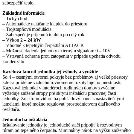
zabezpečiť teplo.
Základné informácie
– Tichý chod
– Automatické natáčanie klapiek do priestoru
– Trojstupňová modulácia
– Zabezpečuje príjemnú teplotu po celý rok
– Výkon
2 – 24 kW
–
Vhodné k tepelným čerpadlám ATTACK
– Možnosť riadenia jednotky externým signálom 0 – 10V
– Vstavaná ochrana proti zatopeniu v prípade upchatia odvodu
kondenzátu
Kazetová fancoil jednotka jej výhody a využitie
So 4 – cestnými otvormi pokryje bez problémov aj veľké priestory,
kde sa prúdenie vzduchu rovnomerne rozptyľuje po miestnosti.
Kazetová jednotka v interiéroch rodinných domov zvyčajne
vyžaduje znížené stropy pre skrytú inštaláciu pracovnej časti
jednotky. Zo stropu vidno iba pohľadový panel s nastaviteľnými
lamelami, ktoré možno regulovať prostredníctvom diaľkového
ovládača.
Jednoduchá inštalácia
Inštalovanie jednotky je jednoduché stačí pripojiť k rozvodným
rúram od tepelného čerpadla. Mimimálny nárok na výšku zníženého