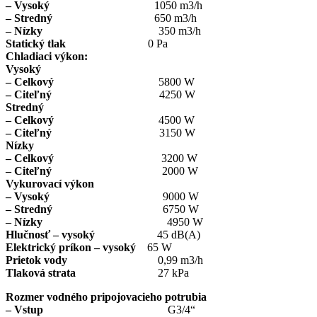
– Vysoký
1050 m3/h
– Stredný
650 m3/h
– Nízky
350 m3/h
Statický tlak
0 Pa
Chladiaci výkon:
Vysoký
– Celkový
5800 W
– Citeľný
4250 W
Stredný
– Celkový
4500 W
– Citeľný
3150 W
Nízky
– Celkový
3200 W
– Citeľný
2000 W
Vykurovací výkon
– Vysoký
9000 W
– Stredný
6750 W
– Nízky
4950 W
Hlučnosť – vysoký
45 dB(A)
Elektrický príkon – vysoký
65 W
Prietok vody
0,99 m3/h
Tlaková strata
27 kPa
Rozmer vodného pripojovacieho potrubia
– Vstup
G3/4“