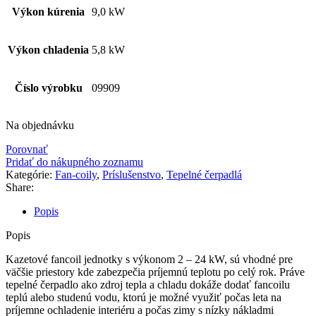
Výkon kúrenia
9,0 kW
Výkon chladenia
5,8 kW
Číslo výrobku
09909
Na objednávku
Porovnať
Pridať do nákupného zoznamu
Kategórie:
Fan-coily
,
Príslušenstvo
,
Tepelné čerpadlá
Share:
Popis
Popis
Kazetové fancoil jednotky s výkonom 2 – 24 kW, sú vhodné pre
väčšie priestory kde zabezpečia príjemnú teplotu po celý rok. Práve
tepelné čerpadlo ako zdroj tepla a chladu dokáže dodať fancoilu
teplú alebo studenú vodu, ktorú je možné využiť počas leta na
príjemne ochladenie interiéru a počas zimy s nízky nákladmi