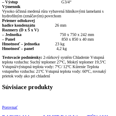
– Výstup
G3/4“
Výmenník
Vysoko účinná medená rúra vybavená hliníkovými lamelami s
hydrofilným (zmáčavým) povrchom
Priemer odtokovej
hadice kondenzátu
26 mm
Rozmery (D x Š x V)
– Jednotka
750 x 750 x 242 mm
– Panel
850 x 850 x 40 mm
Hmotnosť – jednotka
23 kg
Hmotnosť – panel
4,2 kg
Testovacie podmienky:
2-rúrkový systém Chladenie Vstupná
teplota vzduchu: Suchý teplomer 27ºC, Mokrý teplomer 19,5ºC
Vstupná/výstupná teplota vody: 7ºC/ 12ºC Kúrenie Teplota
vstupného vzduchu: 21ºC Vstupná teplota vody: 60ºC, rovnaký
prietok vody ako pri chladení
Súvisiace produkty
Porovnať