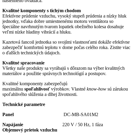
nástenného ovládača.
Kvalitné komponenty s tichým chodom
Efektívne prúdenie vzduchu, vysoký stupeň prúdenia a nízky hluk
jednotky, vďaka dobre umiestnenému motoru ventilátora so
špeciálne navrhnutým tvarom lopatiek obežného kolesa dosahuje
veľmi nízke hladiny vibrácií a hluku.
Kazetová fancoil jednotka so svojími vlastnosťami dokáže efektívne
zabezpečiť komfortnú teplotu v dome počas celého roka. Zistite viac
o ďalších technických údajoch.
Kvalitné spracovanie
Všetky naše produkty sa vyrábajú s dôrazom na výber kvalitných
materiálov a použitie správnych technológií a postupov.
Kvalitné komponenty zabezpečujú
maximálnu
spoľahlivosť
výrobkov. Vlastné
know-how
sú zárukou
spoľahlivého slúženia a dlhej životnosti.
Technické parametre
Panel
DC-MB-SA01M2
Napájanie
220 V / 50 Hz, 1 fáza
Objemový prietok vzduchu