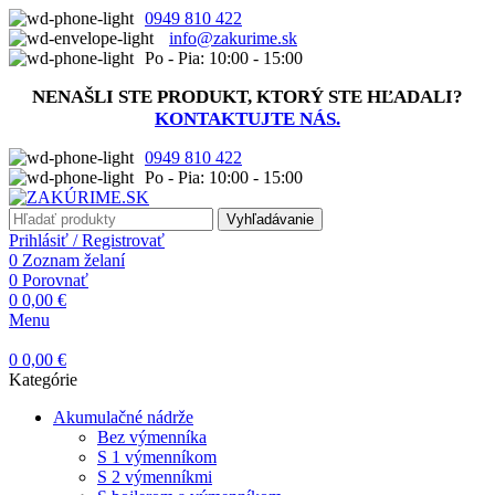
0949 810 422
info@zakurime.sk
Po - Pia: 10:00 - 15:00
NENAŠLI STE PRODUKT, KTORÝ STE HĽADALI?
KONTAKTUJTE NÁS.
0949 810 422
Po - Pia: 10:00 - 15:00
Vyhľadávanie
Prihlásiť / Registrovať
0
Zoznam želaní
0
Porovnať
0
0,00
€
Menu
0
0,00
€
Kategórie
Akumulačné nádrže
Bez výmenníka
S 1 výmenníkom
S 2 výmenníkmi