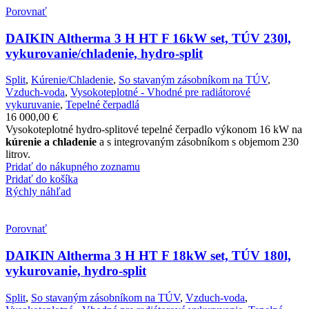
Porovnať
DAIKIN Altherma 3 H HT F 16kW set, TÚV 230l,
vykurovanie/chladenie, hydro-split
Split
,
Kúrenie/Chladenie
,
So stavaným zásobníkom na TÚV
,
Vzduch-voda
,
Vysokoteplotné - Vhodné pre radiátorové
vykuruvanie
,
Tepelné čerpadlá
16 000,00
€
Vysokoteplotné hydro-splitové tepelné čerpadlo výkonom 16 kW na
kúrenie a chladenie
a s integrovaným zásobníkom s objemom 230
litrov.
Pridať do nákupného zoznamu
Pridať do košíka
Rýchly náhľad
Porovnať
DAIKIN Altherma 3 H HT F 18kW set, TÚV 180l,
vykurovanie, hydro-split
Split
,
So stavaným zásobníkom na TÚV
,
Vzduch-voda
,