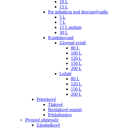
10 L
15 L
Pre inštaláciu pod drez/umývadlo
5 L
7 L
15 L podum
30 L
Kombinované
Závesné zvislé
80 L
100 L
120 L
150 L
200 L
Ležaté
80 L
120 L
150 L
200 L
Prietokové
Tlakové
Beztlakové eopriet
Príslušenstvo
Plynové ohrievače
Zásobníkové