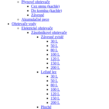
Plynové ohrievače
Cez stenu (kachle)
Do komína (kachle)
Závesné
Akumulačné pece
Ohrievače vody
Elektrické ohrievače
Zásobníkové ohrievače
Závesné zvislé
30 L
50 L
80 L
100 L
120 L
150 L
200 L
Ležaté lez
30 L
50 L
80 L
100 L
120 L
150 L
200 L
Ploché