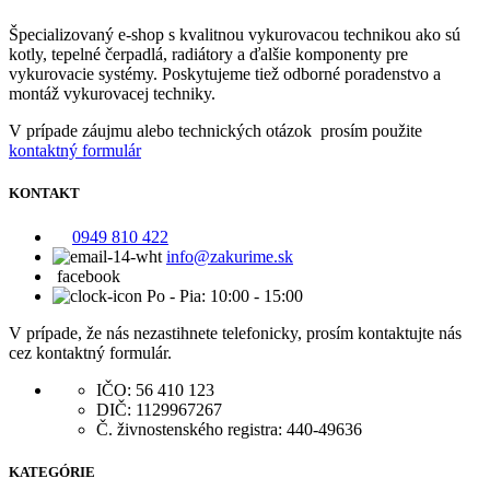
Špecializovaný e-shop s kvalitnou vykurovacou technikou ako sú
kotly, tepelné čerpadlá, radiátory a ďalšie komponenty pre
vykurovacie systémy. Poskytujeme tiež odborné poradenstvo a
montáž vykurovacej techniky.
V prípade záujmu alebo technických otázok prosím použite
kontaktný formulár
KONTAKT
0949 810 422
info@zakurime.sk
facebook
Po - Pia: 10:00 - 15:00
V prípade, že nás nezastihnete telefonicky, prosím kontaktujte nás
cez kontaktný formulár.
IČO: 56 410 123
DIČ: 1129967267
Č. živnostenského registra: 440-49636
KATEGÓRIE