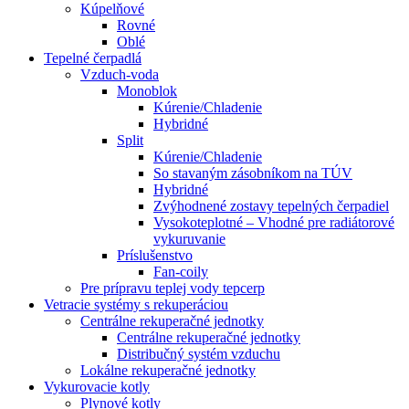
Kúpelňové
Rovné
Oblé
Tepelné čerpadlá
Vzduch-voda
Monoblok
Kúrenie/Chladenie
Hybridné
Split
Kúrenie/Chladenie
So stavaným zásobníkom na TÚV
Hybridné
Zvýhodnené zostavy tepelných čerpadiel
Vysokoteplotné – Vhodné pre radiátorové
vykuruvanie
Príslušenstvo
Fan-coily
Pre prípravu teplej vody tepcerp
Vetracie systémy s rekuperáciou
Centrálne rekuperačné jednotky
Centrálne rekuperačné jednotky
Distribučný systém vzduchu
Lokálne rekuperačné jednotky
Vykurovacie kotly
Plynové kotly