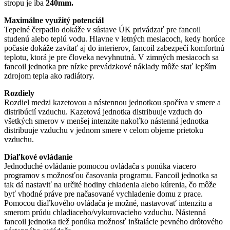
stropu je iba
240mm.
Maximálne využitý potenciál
Tepelné čerpadlo dokáže v sústave ÚK privádzať pre fancoil
studenú alebo teplú vodu. Hlavne v letných mesiacoch, kedy horúce
počasie dokáže zavítať aj do interierov, fancoil zabezpečí komfortnú
teplotu, ktorá je pre človeka nevyhnutná. V zimných mesiacoch sa
fancoil jednotka pre nízke prevádzkové náklady môže stať lepším
zdrojom tepla ako radiátory.
Rozdiely
Rozdiel medzi kazetovou a nástennou jednotkou spočíva v smere a
distribúcií vzduchu. Kazetová jednotka distribuuje vzduch do
všetkých smerov v menšej intenzite nakoľko nástenná jednotka
distribuuje vzduchu v jednom smere v celom objeme prietoku
vzduchu.
Diaľkové ovládanie
Jednoduché ovládanie pomocou ovládača s ponúka viacero
programov s možnosťou časovania programu. Fancoil jednotka sa
tak dá nastaviť na určité hodiny chladenia alebo kúrenia, čo môže
byť vhodné práve pre načasované vychladenie domu z prace.
Pomocou diaľkového ovládača je možné, nastavovať intenzitu a
smerom prúdu chladiaceho/vykurovacieho vzduchu. Nástenná
fancoil jednotka tiež ponúka možnosť inštalácie pevného drôtového