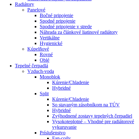
Radiátory
Panelové
Bočné pripojenie
Spodné pripojenie
Spodné pripojenie v strede
Náhrada za článkové liatinové radiátory
Vertikálne
Hygienické
Kúpelňové
Rovné
Oblé
Tepelné čerpadlá
Vzduch-voda
Monoblok
Kúrenie/Chladenie
Hybridné
Split
Kúrenie/Chladenie
So stavaným zásobníkom na TÚV
Hybridné
Zvýhodnené zostavy tepelných čerpadiel
Vysokoteplotné – Vhodné pre radiátorové
vykuruvanie
Príslušenstvo
Fan-coily