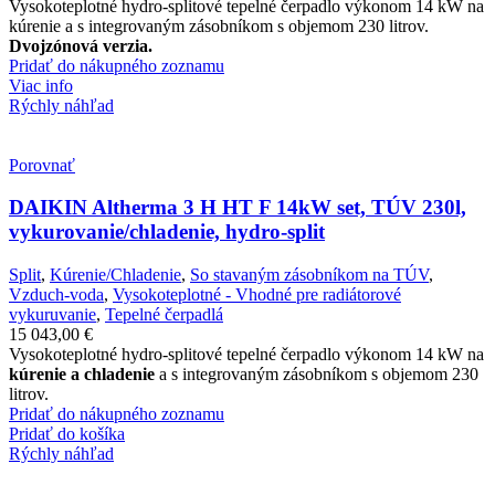
Vysokoteplotné hydro-splitové tepelné čerpadlo výkonom 14 kW na
kúrenie a s integrovaným zásobníkom s objemom 230 litrov.
Dvojzónová verzia.
Pridať do nákupného zoznamu
Viac info
Rýchly náhľad
Porovnať
DAIKIN Altherma 3 H HT F 14kW set, TÚV 230l,
vykurovanie/chladenie, hydro-split
Split
,
Kúrenie/Chladenie
,
So stavaným zásobníkom na TÚV
,
Vzduch-voda
,
Vysokoteplotné - Vhodné pre radiátorové
vykuruvanie
,
Tepelné čerpadlá
15 043,00
€
Vysokoteplotné hydro-splitové tepelné čerpadlo výkonom 14 kW na
kúrenie a chladenie
a s integrovaným zásobníkom s objemom 230
litrov.
Pridať do nákupného zoznamu
Pridať do košíka
Rýchly náhľad