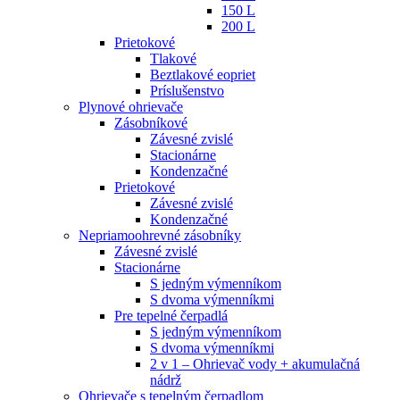
150 L
200 L
Prietokové
Tlakové
Beztlakové eopriet
Príslušenstvo
Plynové ohrievače
Zásobníkové
Závesné zvislé
Stacionárne
Kondenzačné
Prietokové
Závesné zvislé
Kondenzačné
Nepriamoohrevné zásobníky
Závesné zvislé
Stacionárne
S jedným výmenníkom
S dvoma výmenníkmi
Pre tepelné čerpadlá
S jedným výmenníkom
S dvoma výmenníkmi
2 v 1 – Ohrievač vody + akumulačná
nádrž
Ohrievače s tepelným čerpadlom