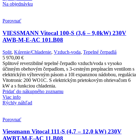
Na objednávku
Porovnať
VIESSMANN Vitocal 100-S (3,6 – 9,0kW) 230V
AWB-M-E-AC 101.B08
Split
,
Kúrenie/Chladenie
,
Vzduch-voda
,
Tepelné čerpadlá
5 970,00
€
Splitové reverzibilné tepelné čerpadlo vzduch/voda s vysoko
účinným obehovým čerpadlom, s 3-cestným prepínacím ventilom s
elektrickým výhrevným pásom a 10l expanznou nádobou, regulácia
Vitotronic 200 WO1C. S elektrickým prietokovým ohrievačom 6
kW a s funkciou chladenia.
Pridať do nákupného zoznamu
Viac info
Rýchly náhľad
Porovnať
Viessmann Vitocal 111-S (4,7 – 12,0 kW) 230V
AWBT-M-E-AC 11.B08