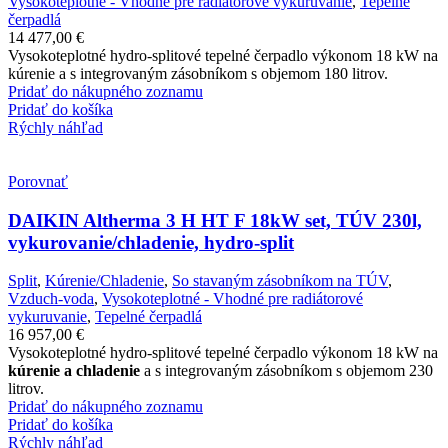
Vysokoteplotné - Vhodné pre radiátorové vykuruvanie
,
Tepelné
čerpadlá
14 477,00
€
Vysokoteplotné hydro-splitové tepelné čerpadlo výkonom 18 kW na
kúrenie a s integrovaným zásobníkom s objemom 180 litrov.
Pridať do nákupného zoznamu
Pridať do košíka
Rýchly náhľad
Porovnať
DAIKIN Altherma 3 H HT F 18kW set, TÚV 230l,
vykurovanie/chladenie, hydro-split
Split
,
Kúrenie/Chladenie
,
So stavaným zásobníkom na TÚV
,
Vzduch-voda
,
Vysokoteplotné - Vhodné pre radiátorové
vykuruvanie
,
Tepelné čerpadlá
16 957,00
€
Vysokoteplotné hydro-splitové tepelné čerpadlo výkonom 18 kW na
kúrenie a chladenie
a s integrovaným zásobníkom s objemom 230
litrov.
Pridať do nákupného zoznamu
Pridať do košíka
Rýchly náhľad