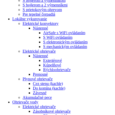
S bojlerom a výmenníkom
S bojlerom a 2 výmenníkmi
S prietokovým ohrevom
Pre tepelné čerpadlá
Lokálne vykurovanie
Elektrické konvektory
Nástenné
AirSafe s WiFi ovládaním
S WiFi ovládaním
S elektronickým ovládaním
S mechanickým ovládaním
Elektrické ohrievače
Nástenné
Exteriérové
Kúpelňové
Rýchloohrievače
Prenosné
Plynové ohrievače
Cez stenu (kachle)
Do komína (kachle)
Závesné
Akumulačné pece
Ohrievače vody
Elektrické ohrievače
Zásobníkové ohrievače