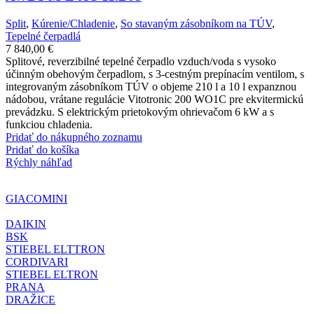
Split
,
Kúrenie/Chladenie
,
So stavaným zásobníkom na TÚV
,
Tepelné čerpadlá
7 840,00
€
Splitové, reverzibilné tepelné čerpadlo vzduch/voda s vysoko
účinným obehovým čerpadlom, s 3-cestným prepínacím ventilom, s
integrovaným zásobníkom TÚV o objeme 210 l a 10 l expanznou
nádobou, vrátane regulácie Vitotronic 200 WO1C pre ekvitermickú
prevádzku. S elektrickým prietokovým ohrievačom 6 kW a s
funkciou chladenia.
Pridať do nákupného zoznamu
Pridať do košíka
Rýchly náhľad
GIACOMINI
DAIKIN
BSK
STIEBEL ELTTRON
CORDIVARI
STIEBEL ELTRON
PRANA
DRAŽICE