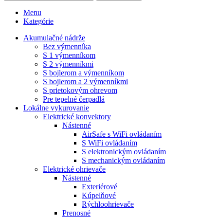
Menu
Kategórie
Akumulačné nádrže
Bez výmenníka
S 1 výmenníkom
S 2 výmenníkmi
S bojlerom a výmenníkom
S bojlerom a 2 výmenníkmi
S prietokovým ohrevom
Pre tepelné čerpadlá
Lokálne vykurovanie
Elektrické konvektory
Nástenné
AirSafe s WiFi ovládaním
S WiFi ovládaním
S elektronickým ovládaním
S mechanickým ovládaním
Elektrické ohrievače
Nástenné
Exteriérové
Kúpelňové
Rýchloohrievače
Prenosné