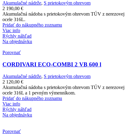
Akumulačné nádrže
,
S prietokovým ohrevom
2 190,00
€
Akumulačná nádoba s prietokovým ohrevom TÚV z nerezovej
ocele 316L.
Pridať do nákupného zoznamu
Viac info
Rýchly náhľad
Na objednávku
Porovnať
CORDIVARI ECO-COMBI 2 VB 600 l
Akumulačné nádrže
,
S prietokovým ohrevom
2 120,00
€
Akumulačná nádoba s prietokovým ohrevom TÚV z nerezovej
ocele 316L a 1 pevným výmenníkom.
Pridať do nákupného zoznamu
Viac info
Rýchly náhľad
Na objednávku
Porovnať