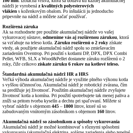
100 mm
. Izolačná vrstva, ktorá sa dodáva ku každej akumulačnej
nádrži je vyrobená
z kvalitných polyesterových
vlákien
s koženkovým obalom. Po inštalácii ju jednoducho
pripevníte na nádrž a môžete začať používať.
Rozšírená záruka
Ak sa rozhodnete pre použitie akumulačnej nádrže vo vašej
vykurovacej sústave,
odmeníme vás aj rozšírenou zárukou
, ktorá
sa vzťahuje na teleso kotla.
Záruku rozšírenú o 2 roky
získate
vtedy, ak použijete akumulačnú nádrž spolu so zmiešavacím
zariadením Oventrop. Pri použití s kotlami DP, DPX, DPX Combi
Pellet, WFB, SLX a Wood&Pellet dostanete záruku rozšírenú o 2
roky, čiže celkovo
získate záruku 6 rokov na kotlové teleso.
Štandardná akumulačná nádrž HR a HRS
Veľká výhoda akumulačnej nádrže je využitie plného výkonu kotla
s vyššou účinnosťou. Akumulačná nádrž je robotický zvárana, čím
sa predlžuje jej životnosť. Použitím akumulačnej nádrže zvyšujete
životnosť kotla a komína. Pri použití spotrebujete tak menej paliva a
zníži sa pritom tvorba kyselín a dechtu pri spaľovaní. Môžete si
vybrať nádrže s objemom
445
–
1800
litrov, ktoré sú so
zabudovaným vnútorným zásobníkom s objemom
160
litrov.
Akumulačná nádrž so zásobníkom a spôsoby vykurovania
Akumulačnú nádrž je možné kombinovať s rôznymi spôsobmi
vykurovania (akumulačná elektrina, solárne zariadenia alebo tepelné