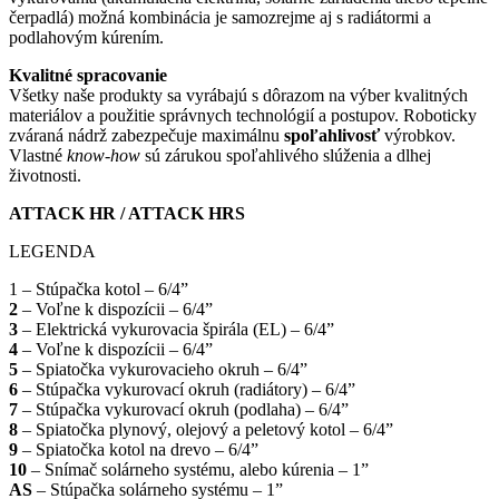
čerpadlá) možná kombinácia je samozrejme aj s radiátormi a
podlahovým kúrením.
Kvalitné spracovanie
Všetky naše produkty sa vyrábajú s dôrazom na výber kvalitných
materiálov a použitie správnych technológií a postupov. Roboticky
zváraná nádrž zabezpečuje maximálnu
spoľahlivosť
výrobkov.
Vlastné
know-how
sú zárukou spoľahlivého slúženia a dlhej
životnosti.
ATTACK HR / ATTACK HRS
LEGENDA
1 – Stúpačka kotol – 6/4”
2
– Voľne k dispozícii – 6/4”
3
– Elektrická vykurovacia špirála (EL) – 6/4”
4
– Voľne k dispozícii – 6/4”
5
– Spiatočka vykurovacieho okruh – 6/4”
6
– Stúpačka vykurovací okruh (radiátory) – 6/4”
7
– Stúpačka vykurovací okruh (podlaha) – 6/4”
8
– Spiatočka plynový, olejový a peletový kotol – 6/4”
9
– Spiatočka kotol na drevo – 6/4”
10
– Snímač solárneho systému, alebo kúrenia – 1”
AS
– Stúpačka solárneho systému – 1”