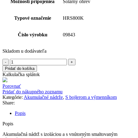
Možnosti pripojeniea
Solárny ohrev
Typové označenie
HRS800K
Číslo výrobku
09843
Skladom u dodávateľa
Pridať do košíka
Kalkulačka splátok
Porovnať
Pridať do nákupného zoznamu
Kategórie:
Akumulačné nádrže
,
S bojlerom a výmenníkom
Share:
Popis
Popis
Akumulačná nádrž s izoláciou a s vnútorným smaltovaným