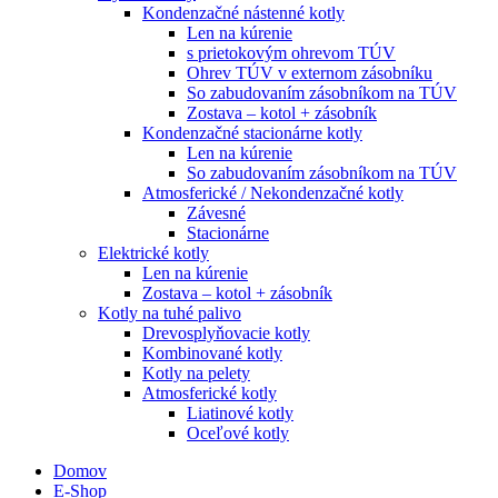
Kondenzačné nástenné kotly
Len na kúrenie
s prietokovým ohrevom TÚV
Ohrev TÚV v externom zásobníku
So zabudovaním zásobníkom na TÚV
Zostava – kotol + zásobník
Kondenzačné stacionárne kotly
Len na kúrenie
So zabudovaním zásobníkom na TÚV
Atmosferické / Nekondenzačné kotly
Závesné
Stacionárne
Elektrické kotly
Len na kúrenie
Zostava – kotol + zásobník
Kotly na tuhé palivo
Drevosplyňovacie kotly
Kombinované kotly
Kotly na pelety
Atmosferické kotly
Liatinové kotly
Oceľové kotly
Domov
E-Shop