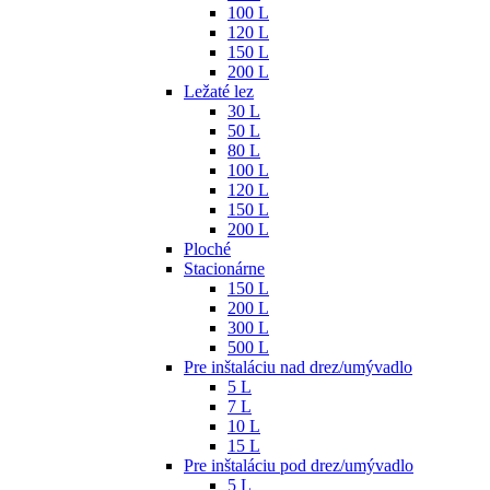
100 L
120 L
150 L
200 L
Ležaté lez
30 L
50 L
80 L
100 L
120 L
150 L
200 L
Ploché
Stacionárne
150 L
200 L
300 L
500 L
Pre inštaláciu nad drez/umývadlo
5 L
7 L
10 L
15 L
Pre inštaláciu pod drez/umývadlo
5 L