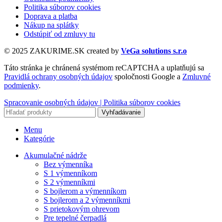
Politika súborov cookies
Doprava a platba
Nákup na splátky
Odstúpiť od zmluvy tu
© 2025 ZAKURIME.SK created by
VeGa solutions s.r.o
Táto stránka je chránená systémom reCAPTCHA a uplatňujú sa
Pravidlá ochrany osobných údajov
spoločnosti Google a
Zmluvné
podmienky
.
Spracovanie osobných údajov |
Politika súborov cookies
Vyhľadávanie
Menu
Kategórie
Akumulačné nádrže
Bez výmenníka
S 1 výmenníkom
S 2 výmenníkmi
S bojlerom a výmenníkom
S bojlerom a 2 výmenníkmi
S prietokovým ohrevom
Pre tepelné čerpadlá