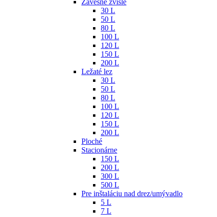
Závesné zvislé
30 L
50 L
80 L
100 L
120 L
150 L
200 L
Ležaté lez
30 L
50 L
80 L
100 L
120 L
150 L
200 L
Ploché
Stacionárne
150 L
200 L
300 L
500 L
Pre inštaláciu nad drez/umývadlo
5 L
7 L