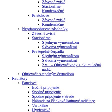
Závesné zvislé
Stacionárne
Kondenzačné
Prietokové
Závesné zvislé
Kondenzačné
Nepriamoohrevné zásobníky
Závesné zvislé
Stacionárne
S jedným výmenníkom
S dvoma výmenníkmi
Pre tepelné čerpadlá
S jedným výmenníkom
S dvoma výmenníkmi
2 v 1 – Ohrievač vody + akumulačná
nádrž
Ohrievače s tepelným čerpadlom
Radiátory
Panelové
Bočné pripojenie
Spodné pripojenie
Spodné pripojenie v strede
Náhrada za článkové liatinové radiátory
Vertikálne
Hygienické