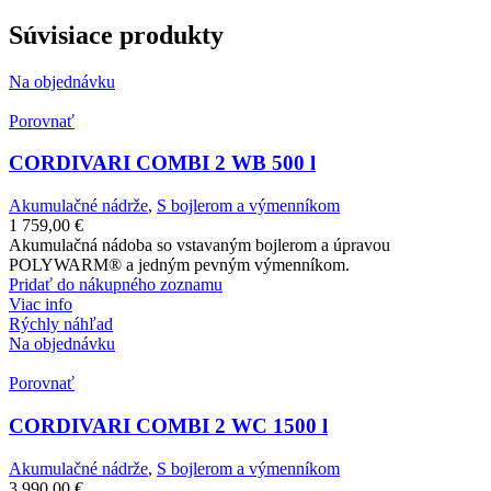
Súvisiace produkty
Na objednávku
Porovnať
CORDIVARI COMBI 2 WB 500 l
Akumulačné nádrže
,
S bojlerom a výmenníkom
1 759,00
€
Akumulačná nádoba so vstavaným bojlerom a úpravou
POLYWARM® a jedným pevným výmenníkom.
Pridať do nákupného zoznamu
Viac info
Rýchly náhľad
Na objednávku
Porovnať
CORDIVARI COMBI 2 WC 1500 l
Akumulačné nádrže
,
S bojlerom a výmenníkom
3 990,00
€