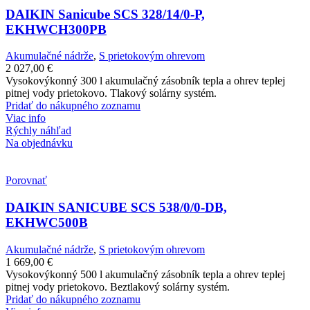
DAIKIN Sanicube SCS 328/14/0-P,
EKHWCH300PB
Akumulačné nádrže
,
S prietokovým ohrevom
2 027,00
€
Vysokovýkonný 300 l akumulačný zásobník tepla a ohrev teplej
pitnej vody prietokovo. Tlakový solárny systém.
Pridať do nákupného zoznamu
Viac info
Rýchly náhľad
Na objednávku
Porovnať
DAIKIN SANICUBE SCS 538/0/0-DB,
EKHWC500B
Akumulačné nádrže
,
S prietokovým ohrevom
1 669,00
€
Vysokovýkonný 500 l akumulačný zásobník tepla a ohrev teplej
pitnej vody prietokovo. Beztlakový solárny systém.
Pridať do nákupného zoznamu