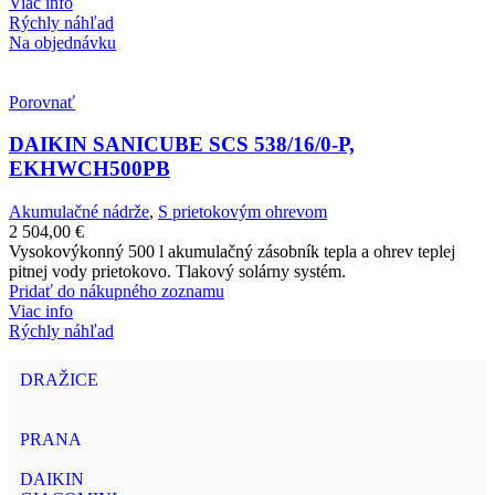
Viac info
Rýchly náhľad
Na objednávku
Porovnať
DAIKIN SANICUBE SCS 538/16/0-P,
EKHWCH500PB
Akumulačné nádrže
,
S prietokovým ohrevom
2 504,00
€
Vysokovýkonný 500 l akumulačný zásobník tepla a ohrev teplej
pitnej vody prietokovo. Tlakový solárny systém.
Pridať do nákupného zoznamu
Viac info
Rýchly náhľad
DRAŽICE
PRANA
DAIKIN