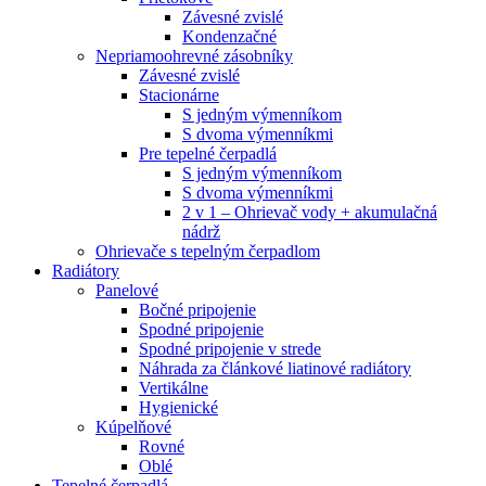
Závesné zvislé
Kondenzačné
Nepriamoohrevné zásobníky
Závesné zvislé
Stacionárne
S jedným výmenníkom
S dvoma výmenníkmi
Pre tepelné čerpadlá
S jedným výmenníkom
S dvoma výmenníkmi
2 v 1 – Ohrievač vody + akumulačná
nádrž
Ohrievače s tepelným čerpadlom
Radiátory
Panelové
Bočné pripojenie
Spodné pripojenie
Spodné pripojenie v strede
Náhrada za článkové liatinové radiátory
Vertikálne
Hygienické
Kúpelňové
Rovné
Oblé
Tepelné čerpadlá