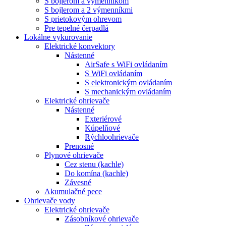
S bojlerom a výmenníkom
S bojlerom a 2 výmenníkmi
S prietokovým ohrevom
Pre tepelné čerpadlá
Lokálne vykurovanie
Elektrické konvektory
Nástenné
AirSafe s WiFi ovládaním
S WiFi ovládaním
S elektronickým ovládaním
S mechanickým ovládaním
Elektrické ohrievače
Nástenné
Exteriérové
Kúpelňové
Rýchloohrievače
Prenosné
Plynové ohrievače
Cez stenu (kachle)
Do komína (kachle)
Závesné
Akumulačné pece
Ohrievače vody
Elektrické ohrievače
Zásobníkové ohrievače