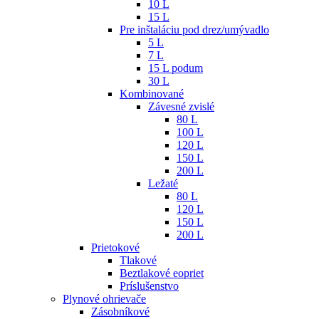
10 L
15 L
Pre inštaláciu pod drez/umývadlo
5 L
7 L
15 L podum
30 L
Kombinované
Závesné zvislé
80 L
100 L
120 L
150 L
200 L
Ležaté
80 L
120 L
150 L
200 L
Prietokové
Tlakové
Beztlakové eopriet
Príslušenstvo
Plynové ohrievače
Zásobníkové