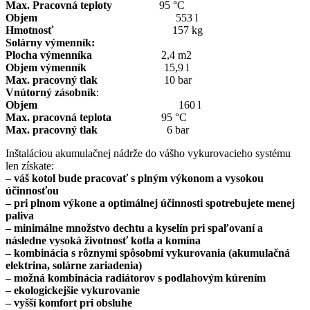
Max. Pracovná teploty
95 °C
Objem
553 l
Hmotnosť
157 kg
Solárny výmenník:
Plocha výmenníka
2,4 m2
Objem výmenník
15,9 l
Max. pracovný tlak
10 bar
Vnútorný zásobník
:
Objem
160 l
Max. pracovná teplota
95 °C
Max. pracovný tlak
6 bar
Inštaláciou akumulačnej nádrže do vášho vykurovacieho systému
len získate:
–
váš kotol bude pracovať s plným výkonom a vysokou
účinnosťou
– pri plnom výkone a optimálnej účinnosti spotrebujete menej
paliva
– minimálne množstvo dechtu a kyselín pri spaľovaní a
následne vysoká životnosť kotla a komína
– kombinácia s rôznymi spôsobmi vykurovania (akumulačná
elektrina, solárne zariadenia)
– možná kombinácia radiátorov s podlahovým kúrením
– ekologickejšie vykurovanie
– vyšší komfort pri obsluhe