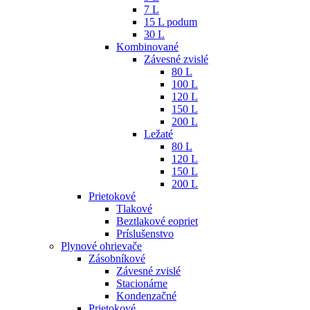
7 L
15 L podum
30 L
Kombinované
Závesné zvislé
80 L
100 L
120 L
150 L
200 L
Ležaté
80 L
120 L
150 L
200 L
Prietokové
Tlakové
Beztlakové eopriet
Príslušenstvo
Plynové ohrievače
Zásobníkové
Závesné zvislé
Stacionárne
Kondenzačné
Prietokové