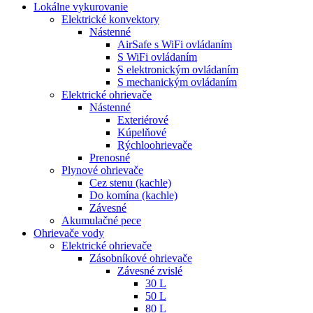
Lokálne vykurovanie
Elektrické konvektory
Nástenné
AirSafe s WiFi ovládaním
S WiFi ovládaním
S elektronickým ovládaním
S mechanickým ovládaním
Elektrické ohrievače
Nástenné
Exteriérové
Kúpelňové
Rýchloohrievače
Prenosné
Plynové ohrievače
Cez stenu (kachle)
Do komína (kachle)
Závesné
Akumulačné pece
Ohrievače vody
Elektrické ohrievače
Zásobníkové ohrievače
Závesné zvislé
30 L
50 L
80 L