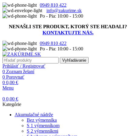
0949 810 422
info@zakurime.sk
Po - Pia: 10:00 - 15:00
NENAŠLI STE PRODUKT, KTORÝ STE HĽADALI?
KONTAKTUJTE NÁS.
0949 810 422
Po - Pia: 10:00 - 15:00
Vyhľadávanie
Prihlásiť / Registrovať
0
Zoznam želaní
0
Porovnať
0
0,00
€
Menu
0
0,00
€
Kategórie
Akumulačné nádrže
Bez výmenníka
S 1 výmenníkom
S 2 výmenníkmi