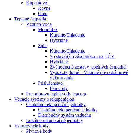
Kúpelňové
Rovné
Oblé
Tepelné čerpadlá
Vzduch-voda
Monoblok
Kúrenie/Chladenie
Hybridné
Split
Kúrenie/Chladenie
So stavaným zásobníkom na TÚV
Hybridné
Zvýhodnené zostavy tepelných čerpadiel
Vysokoteplotné – Vhodné pre radiátorové
vykuruvanie
Príslušenstvo
Fan-coily
Pre prípravu teplej vody tepcerp
Vetracie systémy s rekuperáciou
Centrálne rekuperačné jednotky
Centrálne rekuperačné jednotky
Distribučný systém vzduchu
Lokálne rekuperačné jednotky
Vykurovacie kotly
Plynové kotly