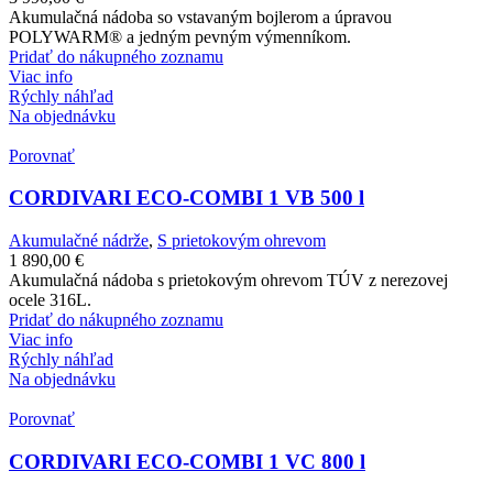
Akumulačná nádoba so vstavaným bojlerom a úpravou
POLYWARM® a jedným pevným výmenníkom.
Pridať do nákupného zoznamu
Viac info
Rýchly náhľad
Na objednávku
Porovnať
CORDIVARI ECO-COMBI 1 VB 500 l
Akumulačné nádrže
,
S prietokovým ohrevom
1 890,00
€
Akumulačná nádoba s prietokovým ohrevom TÚV z nerezovej
ocele 316L.
Pridať do nákupného zoznamu
Viac info
Rýchly náhľad
Na objednávku
Porovnať
CORDIVARI ECO-COMBI 1 VC 800 l