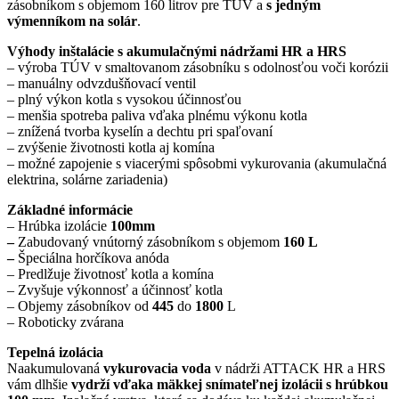
zásobníkom s objemom 160 litrov pre TÚV a
s jedným
výmenníkom na solár
.
Výhody inštalácie s akumulačnými nádržami HR
a HRS
– výroba TÚV v smaltovanom zásobníku s odolnosťou voči korózii
– manuálny odvzdušňovací ventil
– plný výkon kotla s vysokou účinnosťou
– menšia spotreba paliva vďaka plnému výkonu kotla
– znížená tvorba kyselín a dechtu pri spaľovaní
– zvýšenie životnosti kotla aj komína
– možné zapojenie s viacerými spôsobmi vykurovania (akumulačná
elektrina, solárne zariadenia)
Základné informácie
– Hrúbka izolácie
100mm
–
Zabudovaný vnútorný zásobníkom s objemom
160 L
–
Špeciálna horčíkova anóda
– Predlžuje životnosť kotla a komína
– Zvyšuje výkonnosť a účinnosť kotla
– Objemy zásobníkov od
445
do
1800
L
– Roboticky zvárana
Tepelná izolácia
Naakumulovaná
vykurovacia voda
v nádrži ATTACK HR a HRS
vám dlhšie
vydrží vďaka mäkkej snímateľnej izolácii s hrúbkou