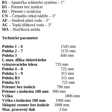
RS
– Spiatočka solárneho systému – 1”
D1
– Priemer bez izolácie
D2
– Priemer s izoláciou
CN
– Čerpadlo cirkul nádrže – 3”
AF
– Studená pitná voda – 3”
AC
– Teplá úžitková voda – 3”
MA
– Horčíková anóda
Technické parametre
Poloha 1 – 6
1545 mm
Poloha 2 – 7
1135 mm
Poloha 3
846 mm
L-max. dĺžka elektrického
vykurovacieho telesa
735 mm
Poloha 4 – 8
725 mm
Poloha 5 – 9
315 mm
Poloha RS
315 mm
Poloha AS
725 mm
Priemer bez izoláci
e 790 mm
Priemer s izoláciou 100 mm
990 mm
Výška
1806 mm
Výška s izoláciou 100 mm
1906 mm
Sklopný rozmer bez izolácie
1898 mm
Max. pracovný tlak
3 bar