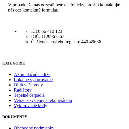
V prípade, že nás nezastihnete telefonicky, prosím kontaktujte
nás cez kontaktný formulár.
IČO: 56 410 123
DIČ: 1129967267
Č. živnostenského registra: 440-49636
KATEGÓRIE
Akumulačné nádrže
Lokálne vykurovanie
Ohrievače vody
Radiátory
Tepelné čerpadlá
Vetracie systémy s rekuperáciou
Vykurovacie kotly
DOKUMENTY
Obchodné podmienky