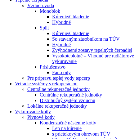
Vzduch-voda
Monoblok
Kúrenie/Chladenie
Hybridné
Split
Kúrenie/Chladenie
So stavaným zásobníkom na TÚV
Hybridné
Zvýhodnené zostavy tepelných čerpadiel
Vysokoteplotné – Vhodné pre radiátorové
vykuruvanie
Príslušenstvo
Fan-coily
Pre prípravu teplej vody tepcerp
Vetracie systémy s rekuperáciou
Centrálne rekuperačné jednotky
Centrálne rekuperačné jednotky
Distribučný systém vzduchu
Lokálne rekuperačné jednotky
Vykurovacie kotly
Plynové kotly
Kondenzačné nástenné kotly
Len na kúrenie
s prietokovým ohrevom TÚV