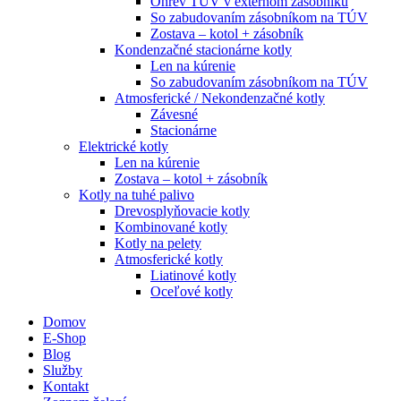
Ohrev TÚV v externom zásobníku
So zabudovaním zásobníkom na TÚV
Zostava – kotol + zásobník
Kondenzačné stacionárne kotly
Len na kúrenie
So zabudovaním zásobníkom na TÚV
Atmosferické / Nekondenzačné kotly
Závesné
Stacionárne
Elektrické kotly
Len na kúrenie
Zostava – kotol + zásobník
Kotly na tuhé palivo
Drevosplyňovacie kotly
Kombinované kotly
Kotly na pelety
Atmosferické kotly
Liatinové kotly
Oceľové kotly
Domov
E-Shop
Blog
Služby
Kontakt