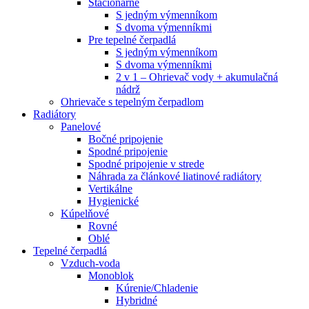
Stacionárne
S jedným výmenníkom
S dvoma výmenníkmi
Pre tepelné čerpadlá
S jedným výmenníkom
S dvoma výmenníkmi
2 v 1 – Ohrievač vody + akumulačná
nádrž
Ohrievače s tepelným čerpadlom
Radiátory
Panelové
Bočné pripojenie
Spodné pripojenie
Spodné pripojenie v strede
Náhrada za článkové liatinové radiátory
Vertikálne
Hygienické
Kúpelňové
Rovné
Oblé
Tepelné čerpadlá
Vzduch-voda
Monoblok
Kúrenie/Chladenie
Hybridné