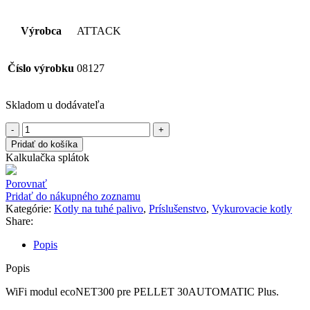
Výrobca
ATTACK
Číslo výrobku
08127
Skladom u dodávateľa
množstvo
ATTACK
Pridať do košíka
PEL30828
Kalkulačka splátok
Porovnať
Pridať do nákupného zoznamu
Kategórie:
Kotly na tuhé palivo
,
Príslušenstvo
,
Vykurovacie kotly
Share:
Popis
Popis
WiFi modul ecoNET300 pre PELLET 30AUTOMATIC Plus.