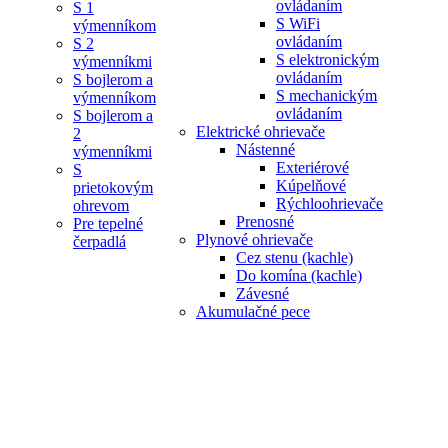
ovládaním
S 1
S WiFi
výmenníkom
ovládaním
S 2
S elektronickým
výmenníkmi
ovládaním
S bojlerom a
S mechanickým
výmenníkom
ovládaním
S bojlerom a
Elektrické ohrievače
2
Nástenné
výmenníkmi
Exteriérové
S
Kúpelňové
prietokovým
Rýchloohrievače
ohrevom
Prenosné
Pre tepelné
Plynové ohrievače
čerpadlá
Cez stenu (kachle)
Do komína (kachle)
Závesné
Akumulačné pece