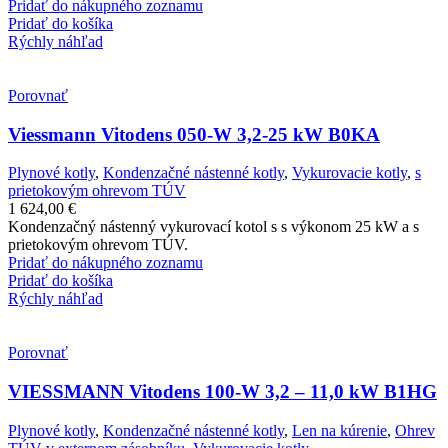
Pridať do nákupného zoznamu
Pridať do košíka
Rýchly náhľad
Porovnať
Viessmann Vitodens 050-W 3,2-25 kW B0KA
Plynové kotly
,
Kondenzačné nástenné kotly
,
Vykurovacie kotly
,
s
prietokovým ohrevom TÚV
1 624,00
€
Kondenzačný nástenný vykurovací kotol s s výkonom 25 kW a s
prietokovým ohrevom TÚV.
Pridať do nákupného zoznamu
Pridať do košíka
Rýchly náhľad
Porovnať
VIESSMANN Vitodens 100-W 3,2 – 11,0 kW B1HG
Plynové kotly
,
Kondenzačné nástenné kotly
,
Len na kúrenie
,
Ohrev