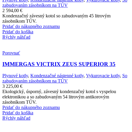
zabudovaním zásobníkom na TÚV
2 594,00
€
Kondenzačný závesný kotol so zabudovaným 45 litrovým
zásobníkom TÚV.
Pridať do nákupného zoznamu
Pridať do košíka
Rýchly náhľad
Porovnať
IMMERGAS VICTRIX ZEUS SUPERIOR 35
Plynové kotly
,
Kondenzačné nástenné kotly
,
Vykurovacie kotly
,
So
zabudovaním zásobníkom na TÚV
3 225,00
€
Ekologický, úsporný, závesný kondenzačný kotol s vyspelou
elektronikou a so zabudovaným 54 litrovým antikorovým
zásobníkom TÚV.
Pridať do nákupného zoznamu
Pridať do košíka
Rýchly náhľad