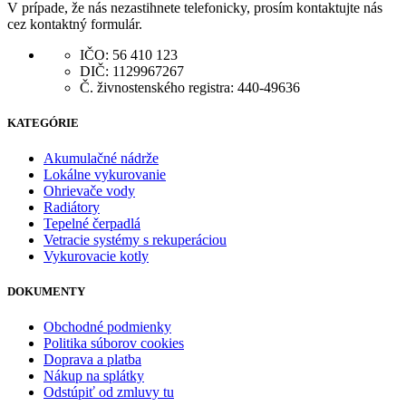
V prípade, že nás nezastihnete telefonicky, prosím kontaktujte nás
cez kontaktný formulár.
IČO: 56 410 123
DIČ: 1129967267
Č. živnostenského registra: 440-49636
KATEGÓRIE
Akumulačné nádrže
Lokálne vykurovanie
Ohrievače vody
Radiátory
Tepelné čerpadlá
Vetracie systémy s rekuperáciou
Vykurovacie kotly
DOKUMENTY
Obchodné podmienky
Politika súborov cookies
Doprava a platba
Nákup na splátky
Odstúpiť od zmluvy tu