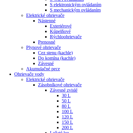
S elektronickým ovládaním
S mechanickým ovládaním
Elektrické ohrievače
Nástenné
Exteriérové
Kúpelňové
Rýchloohrievače
Prenosné
Plynové ohrievače
Cez stenu (kachle)
Do komína (kachle)
Závesné
Akumulačné pece
Ohrievače vody
Elektrické ohrievače
Zásobníkové ohrievače
Závesné zvislé
30 L
50 L
80 L
100 L
120 L
150 L
200 L
Ležaté lez