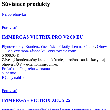
Súvisiace produkty
Na objednávku
Porovnať
IMMERGAS VICTRIX PRO V2 80 EU
Plynové kotly
,
Kondenzačné nástenné kotly
,
Len na kúrenie
,
Ohrev
TÚV v externom zásobníku
,
Vykurovacie kotly
5 608,00
€
Závesný kondenzačný kotol na kúrenie, s možnosťou kaskády a aj
ohrevu TÚV v externom zásobníku.
Pridať do nákupného zoznamu
Viac info
Rýchly náhľad
Porovnať
IMMERGAS VICTRIX ZEUS 25
Plynové kotly
,
Kondenzačné nástenné kotly
,
Vykurovacie kotly
,
So