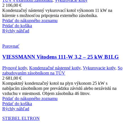
TÚV v externom zásobníku
,
Vykurovacie kotly
2 106,00
€
Kondenzačný nástenný vykurovací kotol výkonom 11 kW na
kúrenie s možnosťou pripojenia externého zásobníka.
Pridať do nákupného zoznamu
Pridať do košíka
Rýchly náhľad
Porovnať
VIESSMANN Vitodens 111-W 3,2 – 25 kW B1LG
Plynové kotly
,
Kondenzačné nástenné kotly
,
Vykurovacie kotly
,
So
zabudovaním zásobníkom na TÚV
2 681,00
€
Kompaktný kondenzačný kotol na plyn výkonom 25 kW s
nabíjacím zásobníkom pre prevádzku závislú alebo nezávislú na
vzduchu v miestnosti. Objem zásobníka 46 litrov.
Pridať do nákupného zoznamu
Pridať do košíka
Rýchly náhľad
STIEBEL ELTRON