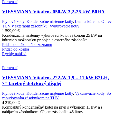
Porovnať
VIESSMANN Vitodens 050-W 3,2-25 kW B0HA
Plynové kotly
,
Kondenzačné nástenné kotly
,
Len na kúrenie
,
Ohrev
TÚV v externom zásobníku
,
Vykurovacie kotly
1 599,00
€
Kondenzačný nástenný vykurovací kotol výkonom 25 kW na
kúrenie s možnosťou pripojenia externého zásobníka.
Pridať do nákupného zoznamu
Pridať do košíka
Rýchly náhľad
Porovnať
VIESSMANN Vitodens 222-W 1,9 – 11 kW B2LH,
7″ farebný dotykový displej
Plynové kotly
,
Kondenzačné nástenné kotly
,
Vykurovacie kotly
,
So
zabudovaním zásobníkom na TÚV
4 219,00
€
Kompaktný kondenzačný kotol na plyn s výkonom 11 kW a s
nabíjacím zásobníkom. Objem zásobníka 46 litrov.