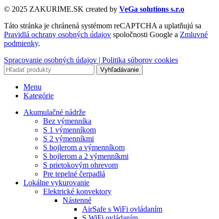
© 2025 ZAKURIME.SK created by
VeGa solutions s.r.o
Táto stránka je chránená systémom reCAPTCHA a uplatňujú sa
Pravidlá ochrany osobných údajov
spoločnosti Google a
Zmluvné
podmienky
.
Spracovanie osobných údajov |
Politika súborov cookies
Vyhľadávanie
Menu
Kategórie
Akumulačné nádrže
Bez výmenníka
S 1 výmenníkom
S 2 výmenníkmi
S bojlerom a výmenníkom
S bojlerom a 2 výmenníkmi
S prietokovým ohrevom
Pre tepelné čerpadlá
Lokálne vykurovanie
Elektrické konvektory
Nástenné
AirSafe s WiFi ovládaním
S WiFi ovládaním