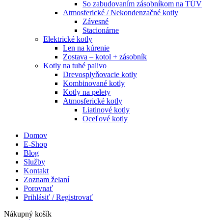
So zabudovaním zásobníkom na TÚV
Atmosferické / Nekondenzačné kotly
Závesné
Stacionárne
Elektrické kotly
Len na kúrenie
Zostava – kotol + zásobník
Kotly na tuhé palivo
Drevosplyňovacie kotly
Kombinované kotly
Kotly na pelety
Atmosferické kotly
Liatinové kotly
Oceľové kotly
Domov
E-Shop
Blog
Služby
Kontakt
Zoznam želaní
Porovnať
Prihlásiť / Registrovať
Nákupný košík