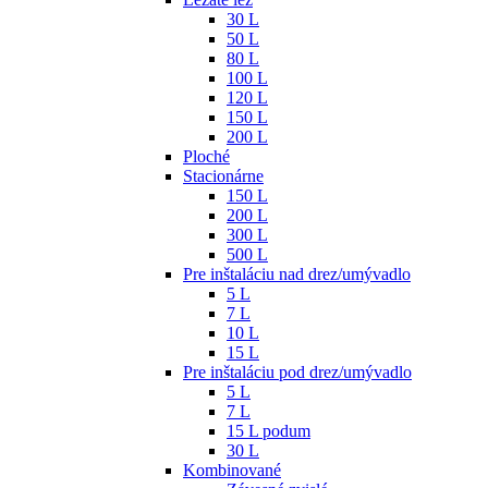
30 L
50 L
80 L
100 L
120 L
150 L
200 L
Ploché
Stacionárne
150 L
200 L
300 L
500 L
Pre inštaláciu nad drez/umývadlo
5 L
7 L
10 L
15 L
Pre inštaláciu pod drez/umývadlo
5 L
7 L
15 L podum
30 L
Kombinované