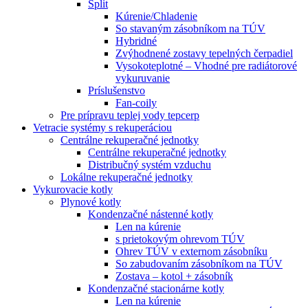
Split
Kúrenie/Chladenie
So stavaným zásobníkom na TÚV
Hybridné
Zvýhodnené zostavy tepelných čerpadiel
Vysokoteplotné – Vhodné pre radiátorové
vykuruvanie
Príslušenstvo
Fan-coily
Pre prípravu teplej vody tepcerp
Vetracie systémy s rekuperáciou
Centrálne rekuperačné jednotky
Centrálne rekuperačné jednotky
Distribučný systém vzduchu
Lokálne rekuperačné jednotky
Vykurovacie kotly
Plynové kotly
Kondenzačné nástenné kotly
Len na kúrenie
s prietokovým ohrevom TÚV
Ohrev TÚV v externom zásobníku
So zabudovaním zásobníkom na TÚV
Zostava – kotol + zásobník
Kondenzačné stacionárne kotly
Len na kúrenie