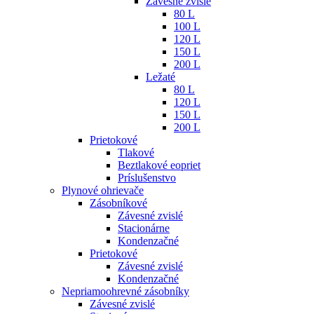
Závesné zvislé
80 L
100 L
120 L
150 L
200 L
Ležaté
80 L
120 L
150 L
200 L
Prietokové
Tlakové
Beztlakové eopriet
Príslušenstvo
Plynové ohrievače
Zásobníkové
Závesné zvislé
Stacionárne
Kondenzačné
Prietokové
Závesné zvislé
Kondenzačné
Nepriamoohrevné zásobníky
Závesné zvislé