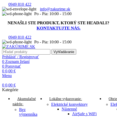
0949 810 422
info@zakurime.sk
Po - Pia: 10:00 - 15:00
NENAŠLI STE PRODUKT, KTORÝ STE HĽADALI?
KONTAKTUJTE NÁS.
0949 810 422
Po - Pia: 10:00 - 15:00
Vyhľadávanie
Prihlásiť / Registrovať
0
Zoznam želaní
0
Porovnať
0
0,00
€
Menu
0
0,00
€
Kategórie
Akumulačné
Lokálne vykurovanie
Ohrie
nádrže
Elektrické konvektory
Ele
Nástenné
Bez
AirSafe s WiFi
výmenníka