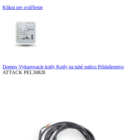
Klikni pre zväčšenie
Domov
Vykurovacie kotly
Kotly na tuhé palivo
Príslušenstvo
ATTACK PEL30828