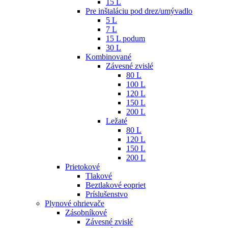
15 L
Pre inštaláciu pod drez/umývadlo
5 L
7 L
15 L podum
30 L
Kombinované
Závesné zvislé
80 L
100 L
120 L
150 L
200 L
Ležaté
80 L
120 L
150 L
200 L
Prietokové
Tlakové
Beztlakové eopriet
Príslušenstvo
Plynové ohrievače
Zásobníkové
Závesné zvislé