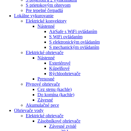
S prietokovým ohrevom
Pre tepelné čerpadlá
Lokálne vykurovanie
Elektrické konvektory
Nástenné
AirSafe s WiFi ovládaním
S WiFi ovládaním
S elektronickým ovládaním
S mechanickým ovládaním
Elektrické ohrievače
Nástenné
Exteriérové
Kúpelňové
Rýchloohrievače
Prenosné
Plynové ohrievače
Cez stenu (kachle)
Do komína (kachle)
Závesné
Akumulačné pece
Ohrievače vody
Elektrické ohrievače
Zásobníkové ohrievače
Závesné zvislé