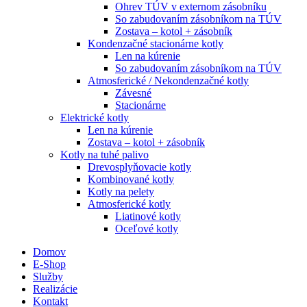
Ohrev TÚV v externom zásobníku
So zabudovaním zásobníkom na TÚV
Zostava – kotol + zásobník
Kondenzačné stacionárne kotly
Len na kúrenie
So zabudovaním zásobníkom na TÚV
Atmosferické / Nekondenzačné kotly
Závesné
Stacionárne
Elektrické kotly
Len na kúrenie
Zostava – kotol + zásobník
Kotly na tuhé palivo
Drevosplyňovacie kotly
Kombinované kotly
Kotly na pelety
Atmosferické kotly
Liatinové kotly
Oceľové kotly
Domov
E-Shop
Služby
Realizácie
Kontakt