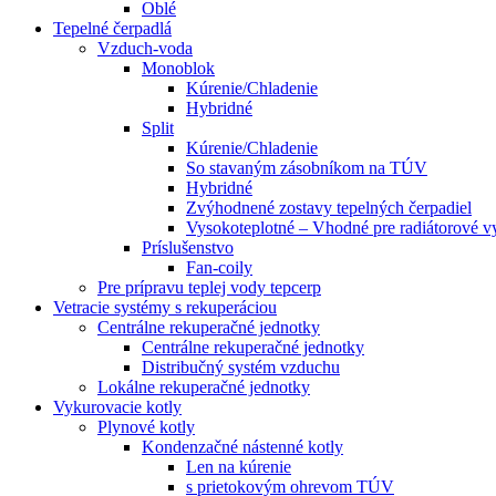
Oblé
Tepelné čerpadlá
Vzduch-voda
Monoblok
Kúrenie/Chladenie
Hybridné
Split
Kúrenie/Chladenie
So stavaným zásobníkom na TÚV
Hybridné
Zvýhodnené zostavy tepelných čerpadiel
Vysokoteplotné – Vhodné pre radiátorové v
Príslušenstvo
Fan-coily
Pre prípravu teplej vody tepcerp
Vetracie systémy s rekuperáciou
Centrálne rekuperačné jednotky
Centrálne rekuperačné jednotky
Distribučný systém vzduchu
Lokálne rekuperačné jednotky
Vykurovacie kotly
Plynové kotly
Kondenzačné nástenné kotly
Len na kúrenie
s prietokovým ohrevom TÚV