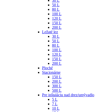
30 L
50 L
80 L
100 L
120 L
150 L
200 L
Ležaté lez
30 L
50 L
80 L
100 L
120 L
150 L
200 L
Ploché
Stacionárne
150 L
200 L
300 L
500 L
Pre inštaláciu nad drez/umývadlo
5 L
7 L
10 L