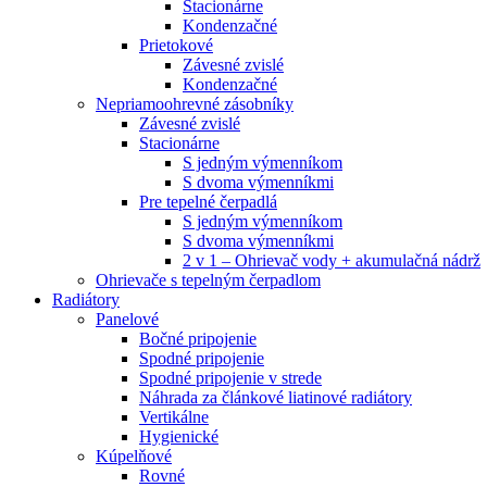
Stacionárne
Kondenzačné
Prietokové
Závesné zvislé
Kondenzačné
Nepriamoohrevné zásobníky
Závesné zvislé
Stacionárne
S jedným výmenníkom
S dvoma výmenníkmi
Pre tepelné čerpadlá
S jedným výmenníkom
S dvoma výmenníkmi
2 v 1 – Ohrievač vody + akumulačná nádrž
Ohrievače s tepelným čerpadlom
Radiátory
Panelové
Bočné pripojenie
Spodné pripojenie
Spodné pripojenie v strede
Náhrada za článkové liatinové radiátory
Vertikálne
Hygienické
Kúpelňové
Rovné