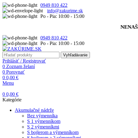
0949 810 422
info@zakurime.sk
Po - Pia: 10:00 - 15:00
NENAŠ
0949 810 422
Po - Pia: 10:00 - 15:00
Vyhľadávanie
Prihlásiť / Registrovať
0
Zoznam želaní
0
Porovnať
0
0,00
€
Menu
0
0,00
€
Kategórie
Akumulačné nádrže
Bez výmenníka
S 1 výmenníkom
S 2 výmenníkmi
S bojlerom a výmenníkom
S bojlerom a 2 výmenníkmi