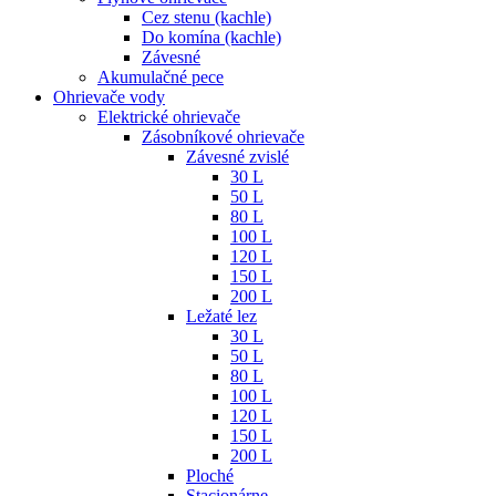
Cez stenu (kachle)
Do komína (kachle)
Závesné
Akumulačné pece
Ohrievače vody
Elektrické ohrievače
Zásobníkové ohrievače
Závesné zvislé
30 L
50 L
80 L
100 L
120 L
150 L
200 L
Ležaté lez
30 L
50 L
80 L
100 L
120 L
150 L
200 L
Ploché
Stacionárne