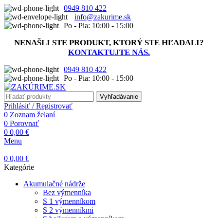
0949 810 422
info@zakurime.sk
Po - Pia: 10:00 - 15:00
NENAŠLI STE PRODUKT, KTORÝ STE HĽADALI?
KONTAKTUJTE NÁS.
0949 810 422
Po - Pia: 10:00 - 15:00
Vyhľadávanie
Prihlásiť / Registrovať
0
Zoznam želaní
0
Porovnať
0
0,00
€
Menu
0
0,00
€
Kategórie
Akumulačné nádrže
Bez výmenníka
S 1 výmenníkom
S 2 výmenníkmi