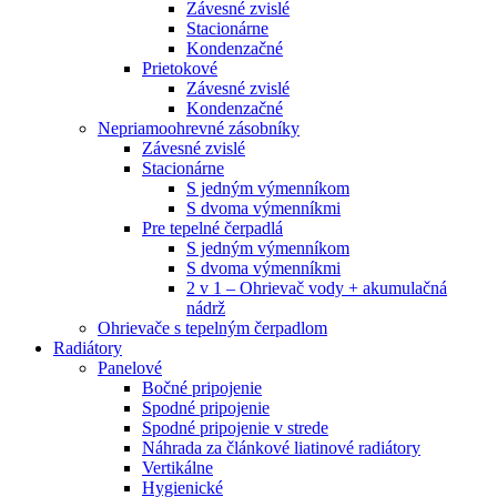
Závesné zvislé
Stacionárne
Kondenzačné
Prietokové
Závesné zvislé
Kondenzačné
Nepriamoohrevné zásobníky
Závesné zvislé
Stacionárne
S jedným výmenníkom
S dvoma výmenníkmi
Pre tepelné čerpadlá
S jedným výmenníkom
S dvoma výmenníkmi
2 v 1 – Ohrievač vody + akumulačná
nádrž
Ohrievače s tepelným čerpadlom
Radiátory
Panelové
Bočné pripojenie
Spodné pripojenie
Spodné pripojenie v strede
Náhrada za článkové liatinové radiátory
Vertikálne
Hygienické