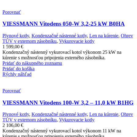
Porovnať
VIESSMANN Vitodens 050-W 3,2-25 kW B0HA
Plynové kotly
,
Kondenzačné nástenné kotly
,
Len na kúrenie
,
Ohrev
TÚV v externom zásobníku
,
Vykurovacie kotly
1 599,00
€
Kondenzačný nástenný vykurovací kotol výkonom 25 kW na
kúrenie s možnosťou pripojenia externého zásobníka.
Pridať do nákupného zoznamu
Pridať do košíka
Rýchly náhľad
Porovnať
VIESSMANN Vitodens 100-W 3,2 – 11,0 kW B1HG
Plynové kotly
,
Kondenzačné nástenné kotly
,
Len na kúrenie
,
Ohrev
TÚV v externom zásobníku
,
Vykurovacie kotly
2 106,00
€
Kondenzačný nástenný vykurovací kotol výkonom 11 kW na
kúrenie s možnosťou pripojenia externého zásobníka.