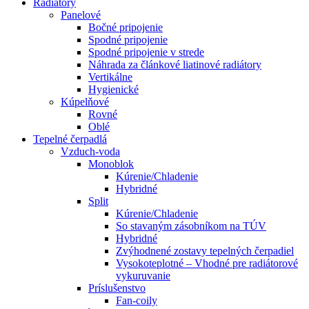
Radiátory
Panelové
Bočné pripojenie
Spodné pripojenie
Spodné pripojenie v strede
Náhrada za článkové liatinové radiátory
Vertikálne
Hygienické
Kúpelňové
Rovné
Oblé
Tepelné čerpadlá
Vzduch-voda
Monoblok
Kúrenie/Chladenie
Hybridné
Split
Kúrenie/Chladenie
So stavaným zásobníkom na TÚV
Hybridné
Zvýhodnené zostavy tepelných čerpadiel
Vysokoteplotné – Vhodné pre radiátorové
vykuruvanie
Príslušenstvo
Fan-coily