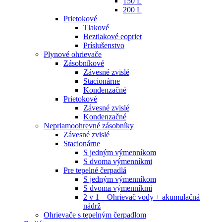
150 L
200 L
Prietokové
Tlakové
Beztlakové eopriet
Príslušenstvo
Plynové ohrievače
Zásobníkové
Závesné zvislé
Stacionárne
Kondenzačné
Prietokové
Závesné zvislé
Kondenzačné
Nepriamoohrevné zásobníky
Závesné zvislé
Stacionárne
S jedným výmenníkom
S dvoma výmenníkmi
Pre tepelné čerpadlá
S jedným výmenníkom
S dvoma výmenníkmi
2 v 1 – Ohrievač vody + akumulačná
nádrž
Ohrievače s tepelným čerpadlom