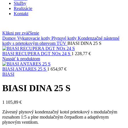
Služby
Realizácie
Kontakt
Klikni pre zväčšenie
Domov
Vykurovacie kotly
Plynové kotly
Kondenzačné nástenné
kotly
s prietokovým ohrevom TÚV
BIASI DINA 25 S
BIASI RECUPERA DGT NOx 24 S
1 228,77
€
Naspäť k produktom
BIASI ANTARES 25 S
1 654,97
€
BIASI
BIASI DINA 25 S
1 105,89
€
Závesný plynový kondenzačný kotol prietokový s modulačným
rozsahom 1:5 a plne modulačným čerpadlom a adaptívnym
plynovým ventilom.