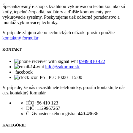
Špecializovaný e-shop s kvalitnou vykurovacou technikou ako sú
kotly, tepelné čerpadlá, radiátory a ďalšie komponenty pre
vykurovacie systémy. Poskytujeme tiež odborné poradenstvo a
montáž vykurovacej techniky.
V prípade záujmu alebo technických otázok prosím použite
kontaktný formulár
KONTAKT
0949 810 422
info@zakurime.sk
facebook
Po - Pia: 10:00 - 15:00
V prípade, že nás nezastihnete telefonicky, prosím kontaktujte nás
cez kontaktný formulár.
IČO: 56 410 123
DIČ: 1129967267
Č. živnostenského registra: 440-49636
KATEGÓRIE