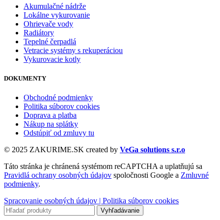
Akumulačné nádrže
Lokálne vykurovanie
Ohrievače vody
Radiátory
Tepelné čerpadlá
Vetracie systémy s rekuperáciou
Vykurovacie kotly
DOKUMENTY
Obchodné podmienky
Politika súborov cookies
Doprava a platba
Nákup na splátky
Odstúpiť od zmluvy tu
© 2025 ZAKURIME.SK created by
VeGa solutions s.r.o
Táto stránka je chránená systémom reCAPTCHA a uplatňujú sa
Pravidlá ochrany osobných údajov
spoločnosti Google a
Zmluvné
podmienky
.
Spracovanie osobných údajov |
Politika súborov cookies
Vyhľadávanie