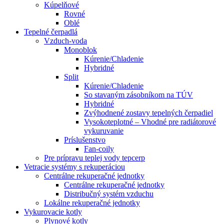
Kúpelňové
Rovné
Oblé
Tepelné čerpadlá
Vzduch-voda
Monoblok
Kúrenie/Chladenie
Hybridné
Split
Kúrenie/Chladenie
So stavaným zásobníkom na TÚV
Hybridné
Zvýhodnené zostavy tepelných čerpadiel
Vysokoteplotné – Vhodné pre radiátorové
vykuruvanie
Príslušenstvo
Fan-coily
Pre prípravu teplej vody tepcerp
Vetracie systémy s rekuperáciou
Centrálne rekuperačné jednotky
Centrálne rekuperačné jednotky
Distribučný systém vzduchu
Lokálne rekuperačné jednotky
Vykurovacie kotly
Plynové kotly