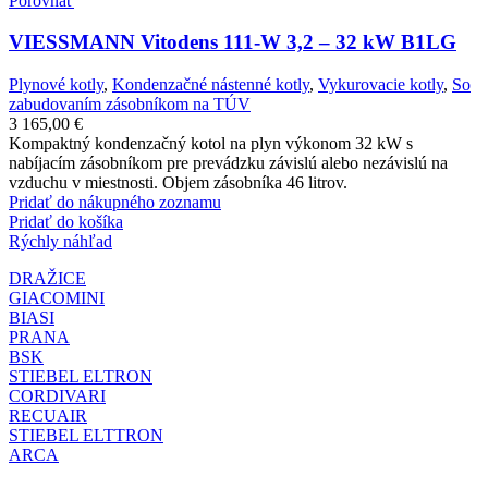
Porovnať
VIESSMANN Vitodens 111-W 3,2 – 32 kW B1LG
Plynové kotly
,
Kondenzačné nástenné kotly
,
Vykurovacie kotly
,
So
zabudovaním zásobníkom na TÚV
3 165,00
€
Kompaktný kondenzačný kotol na plyn výkonom 32 kW s
nabíjacím zásobníkom pre prevádzku závislú alebo nezávislú na
vzduchu v miestnosti. Objem zásobníka 46 litrov.
Pridať do nákupného zoznamu
Pridať do košíka
Rýchly náhľad
DRAŽICE
GIACOMINI
BIASI
PRANA
BSK
STIEBEL ELTRON
CORDIVARI
RECUAIR
STIEBEL ELTTRON
ARCA