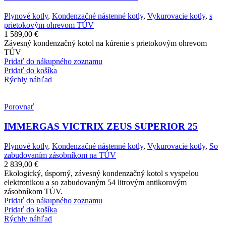
Plynové kotly
,
Kondenzačné nástenné kotly
,
Vykurovacie kotly
,
s
prietokovým ohrevom TÚV
1 589,00
€
Závesný kondenzačný kotol na kúrenie s prietokovým ohrevom
TÚV
Pridať do nákupného zoznamu
Pridať do košíka
Rýchly náhľad
Porovnať
IMMERGAS VICTRIX ZEUS SUPERIOR 25
Plynové kotly
,
Kondenzačné nástenné kotly
,
Vykurovacie kotly
,
So
zabudovaním zásobníkom na TÚV
2 839,00
€
Ekologický, úsporný, závesný kondenzačný kotol s vyspelou
elektronikou a so zabudovaným 54 litrovým antikorovým
zásobníkom TÚV.
Pridať do nákupného zoznamu
Pridať do košíka
Rýchly náhľad