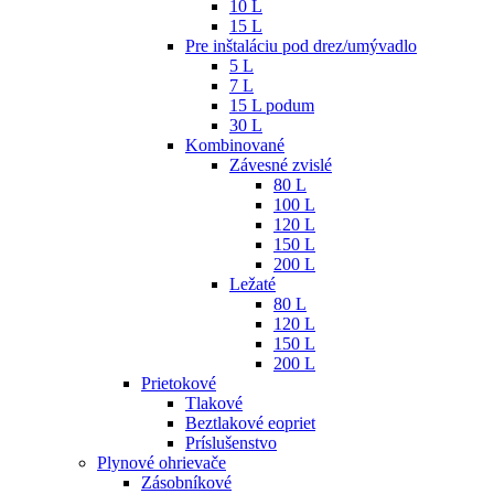
10 L
15 L
Pre inštaláciu pod drez/umývadlo
5 L
7 L
15 L podum
30 L
Kombinované
Závesné zvislé
80 L
100 L
120 L
150 L
200 L
Ležaté
80 L
120 L
150 L
200 L
Prietokové
Tlakové
Beztlakové eopriet
Príslušenstvo
Plynové ohrievače
Zásobníkové