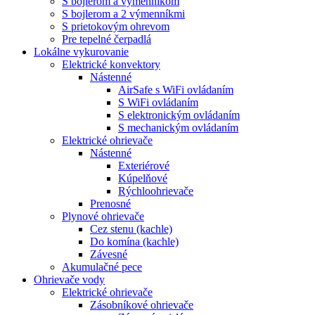
S bojlerom a výmenníkom
S bojlerom a 2 výmenníkmi
S prietokovým ohrevom
Pre tepelné čerpadlá
Lokálne vykurovanie
Elektrické konvektory
Nástenné
AirSafe s WiFi ovládaním
S WiFi ovládaním
S elektronickým ovládaním
S mechanickým ovládaním
Elektrické ohrievače
Nástenné
Exteriérové
Kúpelňové
Rýchloohrievače
Prenosné
Plynové ohrievače
Cez stenu (kachle)
Do komína (kachle)
Závesné
Akumulačné pece
Ohrievače vody
Elektrické ohrievače
Zásobníkové ohrievače