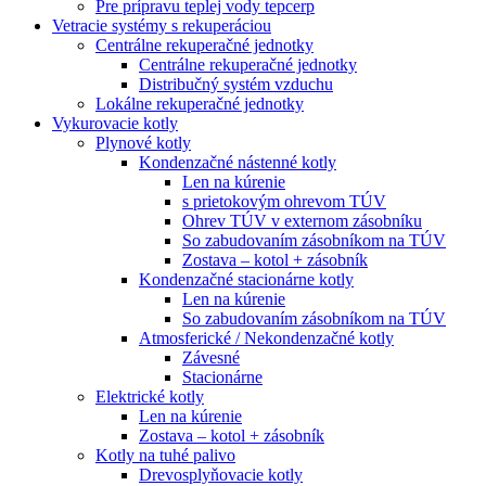
Pre prípravu teplej vody tepcerp
Vetracie systémy s rekuperáciou
Centrálne rekuperačné jednotky
Centrálne rekuperačné jednotky
Distribučný systém vzduchu
Lokálne rekuperačné jednotky
Vykurovacie kotly
Plynové kotly
Kondenzačné nástenné kotly
Len na kúrenie
s prietokovým ohrevom TÚV
Ohrev TÚV v externom zásobníku
So zabudovaním zásobníkom na TÚV
Zostava – kotol + zásobník
Kondenzačné stacionárne kotly
Len na kúrenie
So zabudovaním zásobníkom na TÚV
Atmosferické / Nekondenzačné kotly
Závesné
Stacionárne
Elektrické kotly
Len na kúrenie
Zostava – kotol + zásobník
Kotly na tuhé palivo
Drevosplyňovacie kotly