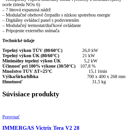
ocele (trieda NOx 6)
– 7 litrová expanzná nádrž
– Modulačné obehové čerpadlo s nízkou spotrebou energie
– Digitálny ovládací panel s podsvietením
– Modulačný termostat/diaľkové ovládanie
– Pripojenie externého snímača
Technické údaje
Tepelný výkon TÚV (80/60°C)
26,0 kW
Tepelný výkon ÚK (80/60°C)
21 kW
Minimálny tepelný výkon ÚK
5,2 kW
Účinnosť pri 100% výkone (30/50°C)
107,8 %
Množstvo TÚV ∆T=25°C
15,1 l/min
Výška/šírka/hĺbka
700 x 400 x 268 mm
Hmotnosť
31,5 kg
Súvisiace produkty
Porovnať
IMMERGAS Victrix Tera V2 28