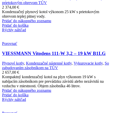
prietokovým ohrevom TÚV
2 374,00
€
Kondenzačný plynový kotol výkonom 25 kW s prietokovým
ohrevom teplej pitnej vody.
Pridať do nákupného zoznamu
Pridať do košíka
Rýchly náhľad
Porovnať
VIESSMANN Vitodens 111-W 3,2 – 19 kW B1LG
Plynové kotly
,
Kondenzačné nástenné kotly
,
Vykurovacie kotly
,
So
zabudovaním zásobníkom na TÚV
2 657,00
€
Kompaktný kondenzačný kotol na plyn výkonom 19 kW s
nabíjacím zásobníkom pre prevádzku závislú alebo nezávislú na
vzduchu v miestnosti. Objem zásobníka 46 litrov.
Pridať do nákupného zoznamu
Pridať do košíka
Rýchly náhľad