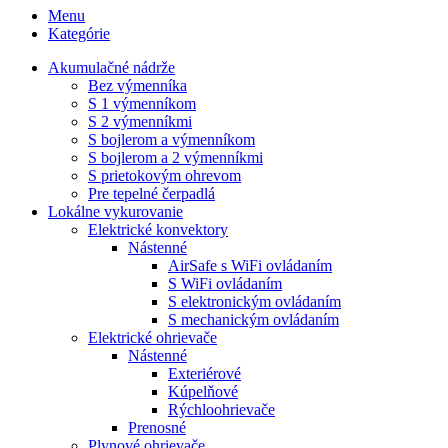
Menu
Kategórie
Akumulačné nádrže
Bez výmenníka
S 1 výmenníkom
S 2 výmenníkmi
S bojlerom a výmenníkom
S bojlerom a 2 výmenníkmi
S prietokovým ohrevom
Pre tepelné čerpadlá
Lokálne vykurovanie
Elektrické konvektory
Nástenné
AirSafe s WiFi ovládaním
S WiFi ovládaním
S elektronickým ovládaním
S mechanickým ovládaním
Elektrické ohrievače
Nástenné
Exteriérové
Kúpelňové
Rýchloohrievače
Prenosné
Plynové ohrievače