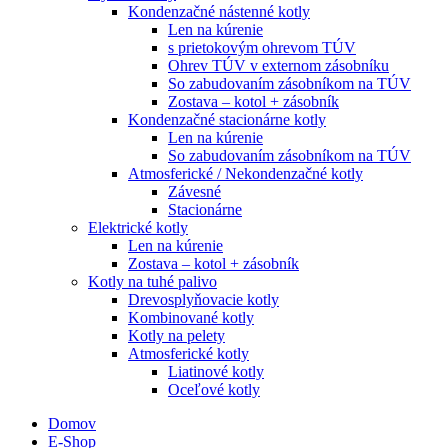
Kondenzačné nástenné kotly
Len na kúrenie
s prietokovým ohrevom TÚV
Ohrev TÚV v externom zásobníku
So zabudovaním zásobníkom na TÚV
Zostava – kotol + zásobník
Kondenzačné stacionárne kotly
Len na kúrenie
So zabudovaním zásobníkom na TÚV
Atmosferické / Nekondenzačné kotly
Závesné
Stacionárne
Elektrické kotly
Len na kúrenie
Zostava – kotol + zásobník
Kotly na tuhé palivo
Drevosplyňovacie kotly
Kombinované kotly
Kotly na pelety
Atmosferické kotly
Liatinové kotly
Oceľové kotly
Domov
E-Shop