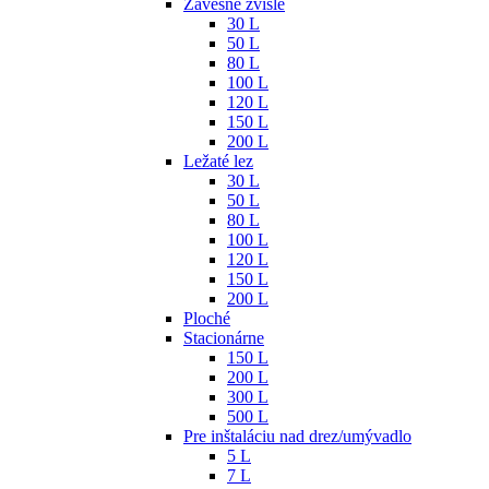
Závesné zvislé
30 L
50 L
80 L
100 L
120 L
150 L
200 L
Ležaté lez
30 L
50 L
80 L
100 L
120 L
150 L
200 L
Ploché
Stacionárne
150 L
200 L
300 L
500 L
Pre inštaláciu nad drez/umývadlo
5 L
7 L