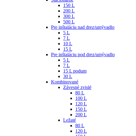
150 L
200 L
300 L
500 L
Pre inštaláciu nad drez/umývadlo
5 L
7 L
10 L
15 L
Pre inštaláciu pod drez/umývadlo
5 L
7 L
15 L podum
30 L
Kombinované
Závesné zvislé
80 L
100 L
120 L
150 L
200 L
Ležaté
80 L
120 L