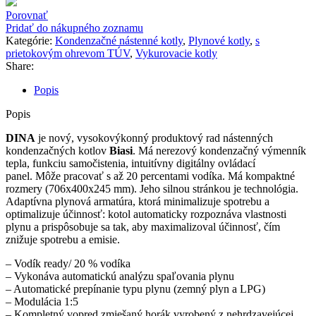
S
Porovnať
Pridať do nákupného zoznamu
Kategórie:
Kondenzačné nástenné kotly
,
Plynové kotly
,
s
prietokovým ohrevom TÚV
,
Vykurovacie kotly
Share:
Popis
Popis
DINA
je nový, vysokovýkonný produktový rad nástenných
kondenzačných kotlov
Biasi
. Má nerezový kondenzačný výmenník
tepla, funkciu samočistenia, intuitívny digitálny ovládací
panel. Môže pracovať s až 20 percentami vodíka. Má kompaktné
rozmery (706x400x245 mm). Jeho silnou stránkou je technológia.
Adaptívna plynová armatúra, ktorá minimalizuje spotrebu a
optimalizuje účinnosť: kotol automaticky rozpoznáva vlastnosti
plynu a prispôsobuje sa tak, aby maximalizoval účinnosť, čím
znižuje spotrebu a emisie.
– Vodík ready/ 20 % vodíka
– Vykonáva automatickú analýzu spaľovania plynu
– Automatické prepínanie typu plynu (zemný plyn a LPG)
– Modulácia 1:5
– Kompletný vopred zmiešaný horák vyrobený z nehrdzavejúcej