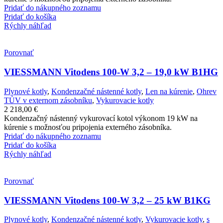
Pridať do nákupného zoznamu
Pridať do košíka
Rýchly náhľad
Porovnať
VIESSMANN Vitodens 100-W 3,2 – 19,0 kW B1HG
Plynové kotly
,
Kondenzačné nástenné kotly
,
Len na kúrenie
,
Ohrev
TÚV v externom zásobníku
,
Vykurovacie kotly
2 218,00
€
Kondenzačný nástenný vykurovací kotol výkonom 19 kW na
kúrenie s možnosťou pripojenia externého zásobníka.
Pridať do nákupného zoznamu
Pridať do košíka
Rýchly náhľad
Porovnať
VIESSMANN Vitodens 100-W 3,2 – 25 kW B1KG
Plynové kotly
,
Kondenzačné nástenné kotly
,
Vykurovacie kotly
,
s