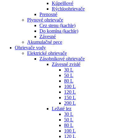
Kúpelňové
Rýchloohrievače
Prenosné
Plynové ohrievače
Cez stenu (kachle)
Do komína (kachle)
Závesné
Akumulačné pece
Ohrievače vody
Elektrické ohrievače
Zásobníkové ohrievače
Závesné zvislé
30 L
50 L
80 L
100 L
120 L
150 L
200 L
Ležaté lez
30 L
50 L
80 L
100 L
120 L