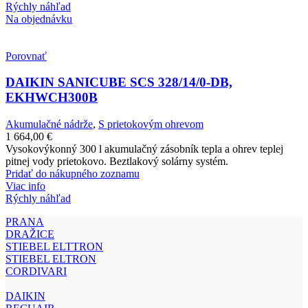
Rýchly náhľad
Na objednávku
Porovnať
DAIKIN SANICUBE SCS 328/14/0-DB,
EKHWCH300B
Akumulačné nádrže
,
S prietokovým ohrevom
1 664,00
€
Vysokovýkonný 300 l akumulačný zásobník tepla a ohrev teplej
pitnej vody prietokovo. Beztlakový solárny systém.
Pridať do nákupného zoznamu
Viac info
Rýchly náhľad
PRANA
DRAŽICE
STIEBEL ELTTRON
STIEBEL ELTRON
CORDIVARI
DAIKIN