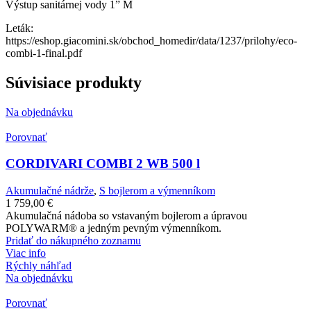
Výstup sanitárnej vody 1” M
Leták:
https://eshop.giacomini.sk/obchod_homedir/data/1237/prilohy/eco-
combi-1-final.pdf
Súvisiace produkty
Na objednávku
Porovnať
CORDIVARI COMBI 2 WB 500 l
Akumulačné nádrže
,
S bojlerom a výmenníkom
1 759,00
€
Akumulačná nádoba so vstavaným bojlerom a úpravou
POLYWARM® a jedným pevným výmenníkom.
Pridať do nákupného zoznamu
Viac info
Rýchly náhľad
Na objednávku
Porovnať