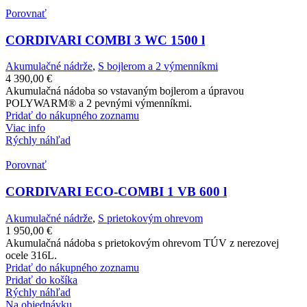
Porovnať
CORDIVARI COMBI 3 WC 1500 l
Akumulačné nádrže
,
S bojlerom a 2 výmenníkmi
4 390,00
€
Akumulačná nádoba so vstavaným bojlerom a úpravou
POLYWARM® a 2 pevnými výmenníkmi.
Pridať do nákupného zoznamu
Viac info
Rýchly náhľad
Porovnať
CORDIVARI ECO-COMBI 1 VB 600 l
Akumulačné nádrže
,
S prietokovým ohrevom
1 950,00
€
Akumulačná nádoba s prietokovým ohrevom TÚV z nerezovej
ocele 316L.
Pridať do nákupného zoznamu
Pridať do košíka
Rýchly náhľad
Na objednávku