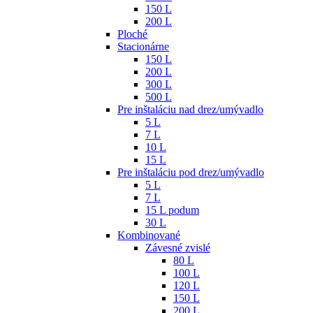
150 L
200 L
Ploché
Stacionárne
150 L
200 L
300 L
500 L
Pre inštaláciu nad drez/umývadlo
5 L
7 L
10 L
15 L
Pre inštaláciu pod drez/umývadlo
5 L
7 L
15 L podum
30 L
Kombinované
Závesné zvislé
80 L
100 L
120 L
150 L
200 L