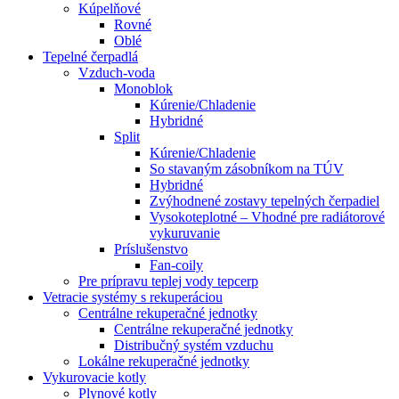
Kúpelňové
Rovné
Oblé
Tepelné čerpadlá
Vzduch-voda
Monoblok
Kúrenie/Chladenie
Hybridné
Split
Kúrenie/Chladenie
So stavaným zásobníkom na TÚV
Hybridné
Zvýhodnené zostavy tepelných čerpadiel
Vysokoteplotné – Vhodné pre radiátorové
vykuruvanie
Príslušenstvo
Fan-coily
Pre prípravu teplej vody tepcerp
Vetracie systémy s rekuperáciou
Centrálne rekuperačné jednotky
Centrálne rekuperačné jednotky
Distribučný systém vzduchu
Lokálne rekuperačné jednotky
Vykurovacie kotly
Plynové kotly