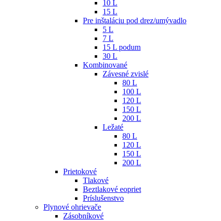
10 L
15 L
Pre inštaláciu pod drez/umývadlo
5 L
7 L
15 L podum
30 L
Kombinované
Závesné zvislé
80 L
100 L
120 L
150 L
200 L
Ležaté
80 L
120 L
150 L
200 L
Prietokové
Tlakové
Beztlakové eopriet
Príslušenstvo
Plynové ohrievače
Zásobníkové