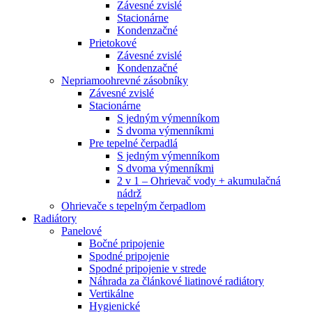
Závesné zvislé
Stacionárne
Kondenzačné
Prietokové
Závesné zvislé
Kondenzačné
Nepriamoohrevné zásobníky
Závesné zvislé
Stacionárne
S jedným výmenníkom
S dvoma výmenníkmi
Pre tepelné čerpadlá
S jedným výmenníkom
S dvoma výmenníkmi
2 v 1 – Ohrievač vody + akumulačná
nádrž
Ohrievače s tepelným čerpadlom
Radiátory
Panelové
Bočné pripojenie
Spodné pripojenie
Spodné pripojenie v strede
Náhrada za článkové liatinové radiátory
Vertikálne
Hygienické