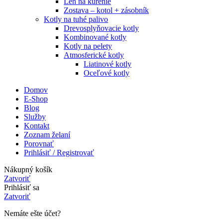
Len na kúrenie
Zostava – kotol + zásobník
Kotly na tuhé palivo
Drevosplyňovacie kotly
Kombinované kotly
Kotly na pelety
Atmosferické kotly
Liatinové kotly
Oceľové kotly
Domov
E-Shop
Blog
Služby
Kontakt
Zoznam želaní
Porovnať
Prihlásiť / Registrovať
Nákupný košík
Zatvoriť
Prihlásiť sa
Zatvoriť
Nemáte ešte účet?