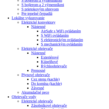
S bojlerom a výmenníkom
S bojlerom a 2 výmenníkmi
S prietokovým ohrevom
Pre tepelné čerpadlá
Lokálne vykurovanie
Elektrické konvektory
Nástenné
AirSafe s WiFi ovládaním
S WiFi ovládaním
S elektronickým ovládaním
S mechanickým ovládaním
Elektrické ohrievače
Nástenné
Exteriérové
Kúpelňové
Rýchloohrievače
Prenosné
Plynové ohrievače
Cez stenu (kachle)
Do komína (kachle)
Závesné
Akumulačné pece
Ohrievače vody
Elektrické ohrievače
Zásobníkové ohrievače