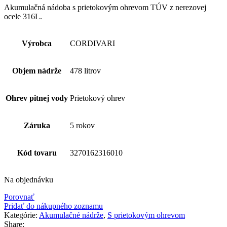
Akumulačná nádoba s prietokovým ohrevom TÚV z nerezovej
ocele 316L.
Výrobca
CORDIVARI
Objem nádrže
478 litrov
Ohrev pitnej vody
Prietokový ohrev
Záruka
5 rokov
Kód tovaru
3270162316010
Na objednávku
Porovnať
Pridať do nákupného zoznamu
Kategórie:
Akumulačné nádrže
,
S prietokovým ohrevom
Share: