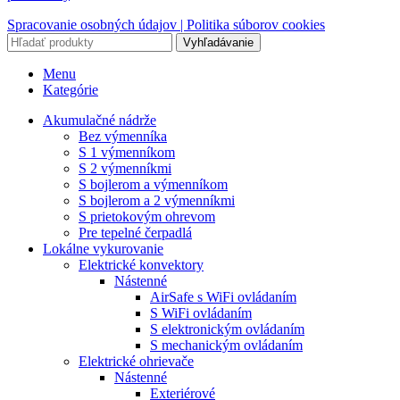
Spracovanie osobných údajov |
Politika súborov cookies
Vyhľadávanie
Menu
Kategórie
Akumulačné nádrže
Bez výmenníka
S 1 výmenníkom
S 2 výmenníkmi
S bojlerom a výmenníkom
S bojlerom a 2 výmenníkmi
S prietokovým ohrevom
Pre tepelné čerpadlá
Lokálne vykurovanie
Elektrické konvektory
Nástenné
AirSafe s WiFi ovládaním
S WiFi ovládaním
S elektronickým ovládaním
S mechanickým ovládaním
Elektrické ohrievače
Nástenné
Exteriérové