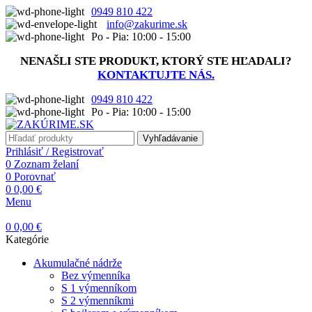
0949 810 422
info@zakurime.sk
Po - Pia: 10:00 - 15:00
NENAŠLI STE PRODUKT, KTORÝ STE HĽADALI?
KONTAKTUJTE NÁS.
0949 810 422
Po - Pia: 10:00 - 15:00
Vyhľadávanie
Prihlásiť / Registrovať
0
Zoznam želaní
0
Porovnať
0
0,00
€
Menu
0
0,00
€
Kategórie
Akumulačné nádrže
Bez výmenníka
S 1 výmenníkom
S 2 výmenníkmi