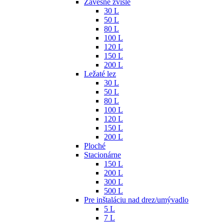
Závesné zvislé
30 L
50 L
80 L
100 L
120 L
150 L
200 L
Ležaté lez
30 L
50 L
80 L
100 L
120 L
150 L
200 L
Ploché
Stacionárne
150 L
200 L
300 L
500 L
Pre inštaláciu nad drez/umývadlo
5 L
7 L