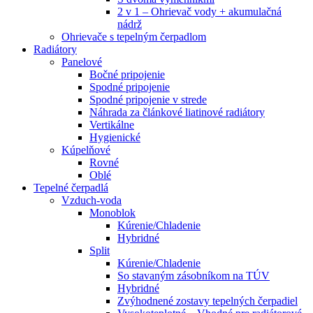
2 v 1 – Ohrievač vody + akumulačná
nádrž
Ohrievače s tepelným čerpadlom
Radiátory
Panelové
Bočné pripojenie
Spodné pripojenie
Spodné pripojenie v strede
Náhrada za článkové liatinové radiátory
Vertikálne
Hygienické
Kúpelňové
Rovné
Oblé
Tepelné čerpadlá
Vzduch-voda
Monoblok
Kúrenie/Chladenie
Hybridné
Split
Kúrenie/Chladenie
So stavaným zásobníkom na TÚV
Hybridné
Zvýhodnené zostavy tepelných čerpadiel