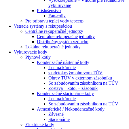
Vysokoteplotné – Vhodné pre radiátorové
vykuruvanie
Príslušenstvo
Fan-coily
Pre prípravu teplej vody tepcerp
Vetracie systémy s rekuperáciou
Centrálne rekuperačné jednotky
Centrálne rekuperačné jednotky
Distribučný systém vzduchu
Lokálne rekuperačné jednotky
Vykurovacie kotly
Plynové kotly
Kondenzačné nástenné kotly
Len na kúrenie
s prietokovým ohrevom TÚV
Ohrev TÚV v externom zásobníku
So zabudovaním zásobníkom na TÚV
Zostava – kotol + zásobník
Kondenzačné stacionárne kotly
Len na kúrenie
So zabudovaním zásobníkom na TÚV
Atmosferické / Nekondenzačné kotly
Závesné
Stacionárne
Elektrické kotly