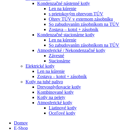
Kondenzačné nástenné kotly
Len na kúrenie
s prietokovým ohrevom TÚV
Ohrev TÚV v externom zásobníku
So zabudovaním zásobníkom na TÚV
Zostava – kotol + zásobník
Kondenzačné stacionárne kotly
Len na kúrenie
So zabudovaním zásobníkom na TÚV
Atmosferické / Nekondenzačné kotly
Závesné
Stacionárne
Elektrické kotly
Len na kúrenie
Zostava – kotol + zásobník
Kotly na tuhé palivo
Drevosplyňovacie kotly
Kombinované kotly
Kotly na pelety
Atmosferické kotly
Liatinové kotly
Oceľové kotly
Domov
E-Shop