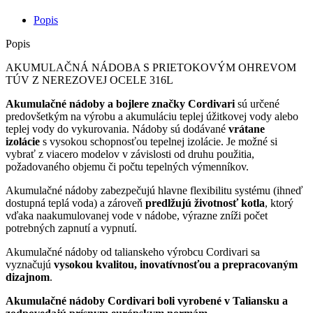
Popis
Popis
AKUMULAČNÁ NÁDOBA S PRIETOKOVÝM OHREVOM
TÚV Z NEREZOVEJ OCELE 316L
Akumulačné nádoby a bojlere značky Cordivari
sú určené
predovšetkým na výrobu a akumuláciu teplej úžitkovej vody alebo
teplej vody do vykurovania. Nádoby sú dodávané
vrátane
izolácie
s vysokou schopnosťou tepelnej izolácie. Je možné si
vybrať z viacero modelov v závislosti od druhu použitia,
požadovaného objemu či počtu tepelných výmenníkov.
Akumulačné nádoby zabezpečujú hlavne flexibilitu systému (ihneď
dostupná teplá voda) a zároveň
predlžujú životnosť kotla
, ktorý
vďaka naakumulovanej vode v nádobe, výrazne zníži počet
potrebných zapnutí a vypnutí.
Akumulačné nádoby od talianskeho výrobcu Cordivari sa
vyznačujú
vysokou kvalitou, inovatívnosťou a prepracovaným
dizajnom
.
Akumulačné nádoby Cordivari boli vyrobené v Taliansku a