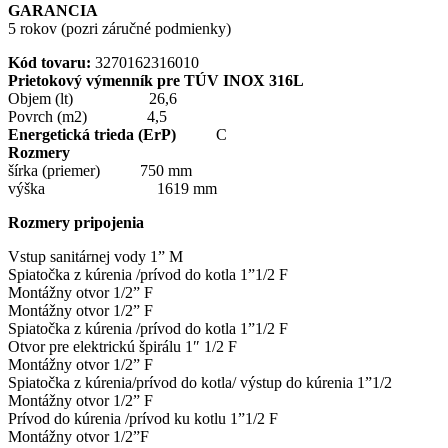
GARANCIA
5 rokov (pozri záručné podmienky)
Kód tovaru:
3270162316010
Prietokový výmenník pre
TÚV INOX 316L
Objem (lt) 26,6
Povrch (m2) 4,5
Energetická trieda (ErP)
C
Rozmery
šírka (priemer) 750 mm
výška 1619 mm
Rozmery pripojenia
Vstup sanitárnej vody 1” M
Spiatočka z kúrenia /prívod do kotla 1”1/2 F
Montážny otvor 1/2” F
Montážny otvor 1/2” F
Spiatočka z kúrenia /prívod do kotla 1”1/2 F
Otvor pre elektrickú špirálu 1″ 1/2 F
Montážny otvor 1/2” F
Spiatočka z kúrenia/prívod do kotla/ výstup do kúrenia 1”1/2
Montážny otvor 1/2” F
Prívod do kúrenia /prívod ku kotlu 1”1/2 F
Montážny otvor 1/2”F