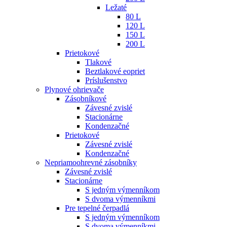
Ležaté
80 L
120 L
150 L
200 L
Prietokové
Tlakové
Beztlakové eopriet
Príslušenstvo
Plynové ohrievače
Zásobníkové
Závesné zvislé
Stacionárne
Kondenzačné
Prietokové
Závesné zvislé
Kondenzačné
Nepriamoohrevné zásobníky
Závesné zvislé
Stacionárne
S jedným výmenníkom
S dvoma výmenníkmi
Pre tepelné čerpadlá
S jedným výmenníkom
S dvoma výmenníkmi