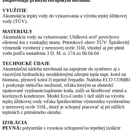
zodpovedajú prísnym európskym normám.
VYUŽITIE
Akumulácia teplej vody do vykurovania a výroba teplej úžitkovej
vody (TÚV).
MATERIÁLY
Akumulácia vody na vykurovanie: Uhlíková oceľ povrchovo
ošetrená len z vonkajšej strany. Prietokový ohrev TÚV: Špirálovitý
výmenník vyrobený z nerezovej ocele 316L vhodný aj pre pitnú
vodu podľa nariadenia 3 D. M. n. 174 zo 06.04.04
TECHNICKÉ ÚDAJE
Akumulačná nádoba navrhnutá na zapojenie do systémov aj s
viacerými hydraulicky neoddelenými zdrojmi tepla napr. kotol na
biomasu, plynový kotol či tepelné čerpadlo. Nádoba ECO COMBI
1 poskytuje niekoľko možností, vďaka ktorým sa obmedzí
opakované vypínanie/zapínanie kotla, zníži sa škodlivosť emisií a
koróznych kondenzov. Model Eco-Combi 1 tiež slúži na výrobu
teplej úžitkovej vody vďaka špirálovitému výmenníku vyrobenému
z nerezovej ocele 316L, ktorý je schopný pracovať aj pri nižších
teplotách z primárneho okruhu.
IZOLÁCIA
PEVNÁ:
polyuretán s vysokou schopnosťou tepelnej izolácie