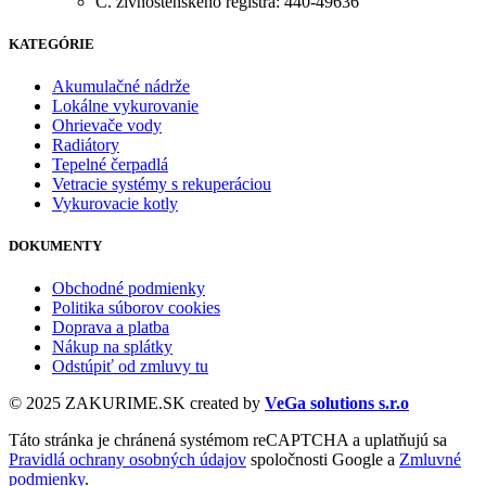
Č. živnostenského registra: 440-49636
KATEGÓRIE
Akumulačné nádrže
Lokálne vykurovanie
Ohrievače vody
Radiátory
Tepelné čerpadlá
Vetracie systémy s rekuperáciou
Vykurovacie kotly
DOKUMENTY
Obchodné podmienky
Politika súborov cookies
Doprava a platba
Nákup na splátky
Odstúpiť od zmluvy tu
© 2025 ZAKURIME.SK created by
VeGa solutions s.r.o
Táto stránka je chránená systémom reCAPTCHA a uplatňujú sa
Pravidlá ochrany osobných údajov
spoločnosti Google a
Zmluvné
podmienky
.