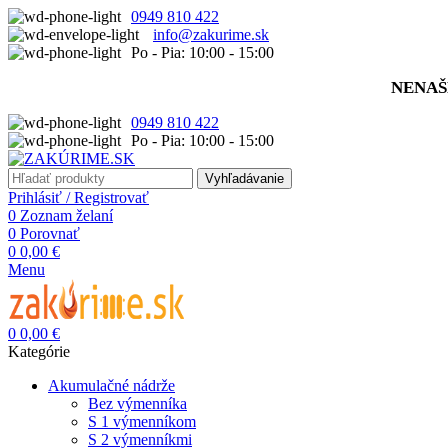
0949 810 422
info@zakurime.sk
Po - Pia: 10:00 - 15:00
NENAŠ
0949 810 422
Po - Pia: 10:00 - 15:00
Vyhľadávanie
Prihlásiť / Registrovať
0
Zoznam želaní
0
Porovnať
0
0,00
€
Menu
0
0,00
€
Kategórie
Akumulačné nádrže
Bez výmenníka
S 1 výmenníkom
S 2 výmenníkmi