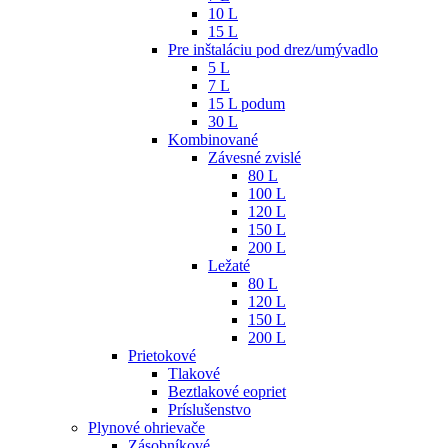
10 L
15 L
Pre inštaláciu pod drez/umývadlo
5 L
7 L
15 L podum
30 L
Kombinované
Závesné zvislé
80 L
100 L
120 L
150 L
200 L
Ležaté
80 L
120 L
150 L
200 L
Prietokové
Tlakové
Beztlakové eopriet
Príslušenstvo
Plynové ohrievače
Zásobníkové