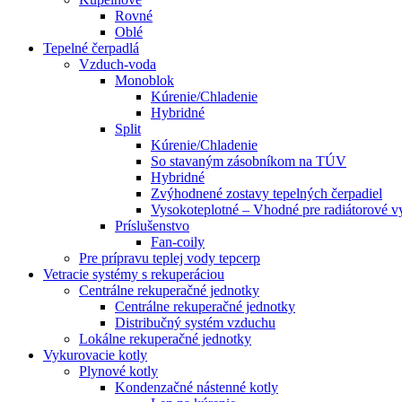
Rovné
Oblé
Tepelné čerpadlá
Vzduch-voda
Monoblok
Kúrenie/Chladenie
Hybridné
Split
Kúrenie/Chladenie
So stavaným zásobníkom na TÚV
Hybridné
Zvýhodnené zostavy tepelných čerpadiel
Vysokoteplotné – Vhodné pre radiátorové v
Príslušenstvo
Fan-coily
Pre prípravu teplej vody tepcerp
Vetracie systémy s rekuperáciou
Centrálne rekuperačné jednotky
Centrálne rekuperačné jednotky
Distribučný systém vzduchu
Lokálne rekuperačné jednotky
Vykurovacie kotly
Plynové kotly
Kondenzačné nástenné kotly