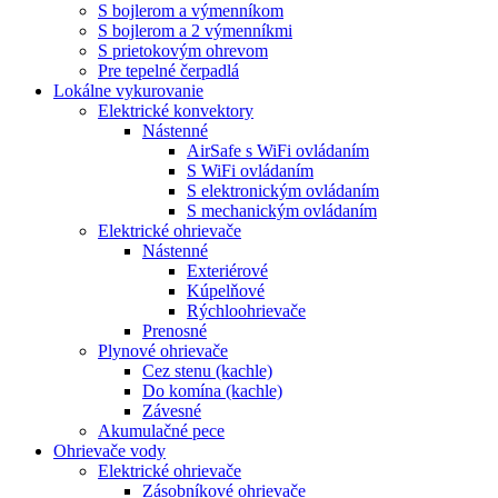
S bojlerom a výmenníkom
S bojlerom a 2 výmenníkmi
S prietokovým ohrevom
Pre tepelné čerpadlá
Lokálne vykurovanie
Elektrické konvektory
Nástenné
AirSafe s WiFi ovládaním
S WiFi ovládaním
S elektronickým ovládaním
S mechanickým ovládaním
Elektrické ohrievače
Nástenné
Exteriérové
Kúpelňové
Rýchloohrievače
Prenosné
Plynové ohrievače
Cez stenu (kachle)
Do komína (kachle)
Závesné
Akumulačné pece
Ohrievače vody
Elektrické ohrievače
Zásobníkové ohrievače