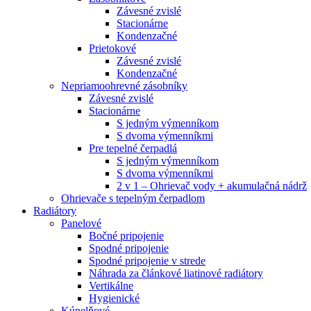
Závesné zvislé
Stacionárne
Kondenzačné
Prietokové
Závesné zvislé
Kondenzačné
Nepriamoohrevné zásobníky
Závesné zvislé
Stacionárne
S jedným výmenníkom
S dvoma výmenníkmi
Pre tepelné čerpadlá
S jedným výmenníkom
S dvoma výmenníkmi
2 v 1 – Ohrievač vody + akumulačná nádrž
Ohrievače s tepelným čerpadlom
Radiátory
Panelové
Bočné pripojenie
Spodné pripojenie
Spodné pripojenie v strede
Náhrada za článkové liatinové radiátory
Vertikálne
Hygienické
Kúpelňové