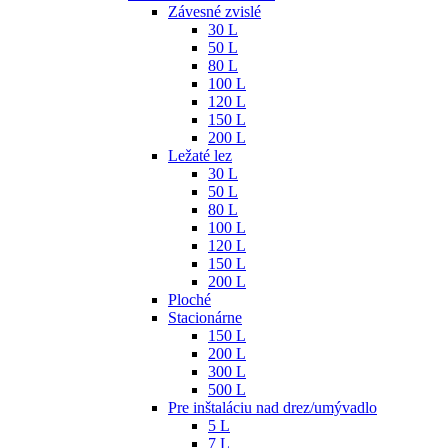
Závesné zvislé
30 L
50 L
80 L
100 L
120 L
150 L
200 L
Ležaté lez
30 L
50 L
80 L
100 L
120 L
150 L
200 L
Ploché
Stacionárne
150 L
200 L
300 L
500 L
Pre inštaláciu nad drez/umývadlo
5 L
7 L