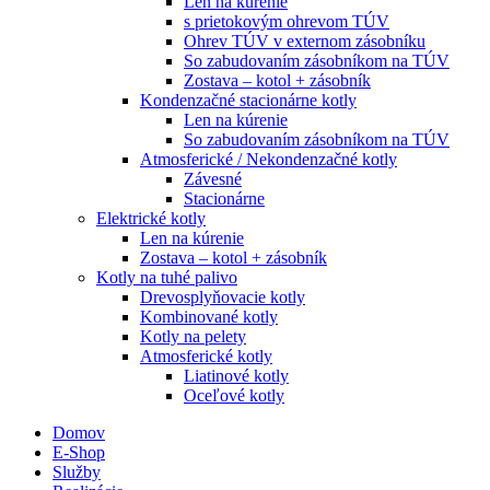
Len na kúrenie
s prietokovým ohrevom TÚV
Ohrev TÚV v externom zásobníku
So zabudovaním zásobníkom na TÚV
Zostava – kotol + zásobník
Kondenzačné stacionárne kotly
Len na kúrenie
So zabudovaním zásobníkom na TÚV
Atmosferické / Nekondenzačné kotly
Závesné
Stacionárne
Elektrické kotly
Len na kúrenie
Zostava – kotol + zásobník
Kotly na tuhé palivo
Drevosplyňovacie kotly
Kombinované kotly
Kotly na pelety
Atmosferické kotly
Liatinové kotly
Oceľové kotly
Domov
E-Shop
Služby