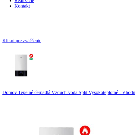
Realizácie
Kontakt
Klikni pre zväčšenie
Domov
Tepelné čerpadlá
Vzduch-voda
Split
Vysokoteplotné - Vhodn