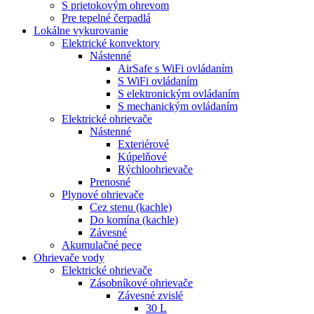
S prietokovým ohrevom
Pre tepelné čerpadlá
Lokálne vykurovanie
Elektrické konvektory
Nástenné
AirSafe s WiFi ovládaním
S WiFi ovládaním
S elektronickým ovládaním
S mechanickým ovládaním
Elektrické ohrievače
Nástenné
Exteriérové
Kúpelňové
Rýchloohrievače
Prenosné
Plynové ohrievače
Cez stenu (kachle)
Do komína (kachle)
Závesné
Akumulačné pece
Ohrievače vody
Elektrické ohrievače
Zásobníkové ohrievače
Závesné zvislé
30 L