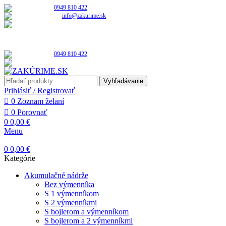
0949 810 422
info@zakurime.sk
Po - Pia: 10:00 - 15:00
NENAŠ
0949 810 422
Po - Pia: 10:00 - 15:00
Vyhľadávanie
Prihlásiť / Registrovať
0
Zoznam želaní
0
Porovnať
0
0,00
€
Menu
0
0,00
€
Kategórie
Akumulačné nádrže
Bez výmenníka
S 1 výmenníkom
S 2 výmenníkmi
S bojlerom a výmenníkom
S bojlerom a 2 výmenníkmi