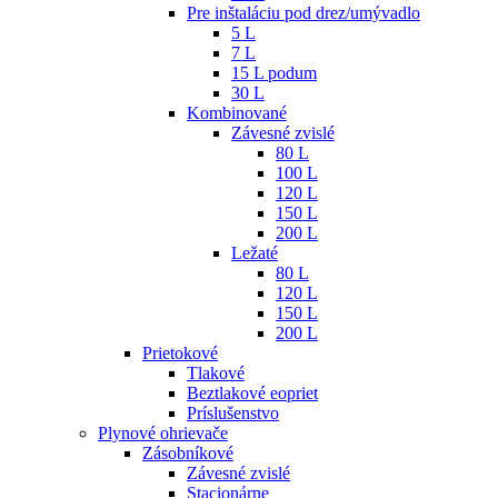
Pre inštaláciu pod drez/umývadlo
5 L
7 L
15 L podum
30 L
Kombinované
Závesné zvislé
80 L
100 L
120 L
150 L
200 L
Ležaté
80 L
120 L
150 L
200 L
Prietokové
Tlakové
Beztlakové eopriet
Príslušenstvo
Plynové ohrievače
Zásobníkové
Závesné zvislé
Stacionárne