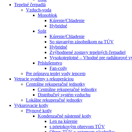
Tepelné čerpadlá
Vzduch-voda
Monoblok
Kúrenie/Chladenie
Hybridné
Split
Kúrenie/Chladenie
So stavaným zásobníkom na TÚV
Hybridné
Zvýhodnené zostavy tepelných čerpadiel
Vysokoteplotné – Vhodné pre radiátorové v
Príslušenstvo
Fan-coily
Pre prípravu teplej vody tepcerp
Vetracie systémy s rekuperáciou
Centrálne rekuperačné jednotky
Centrálne rekuperačné jednotky
Distribučný systém vzduchu
Lokálne rekuperačné jednotky
Vykurovacie kotly
Plynové kotly
Kondenzačné nástenné kotly
Len na kúrenie
s prietokovým ohrevom TÚV
Ohrev TÚV v externom zásobníku