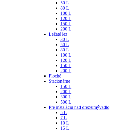
50 L
80 L
100 L
120 L
150 L
200 L
Ležaté lez
30 L
50 L
80 L
100 L
120 L
150 L
200 L
Ploché
Stacionárne
150 L
200 L
300 L
500 L
Pre inštaláciu nad drez/umývadlo
5 L
7 L
10 L
15 L