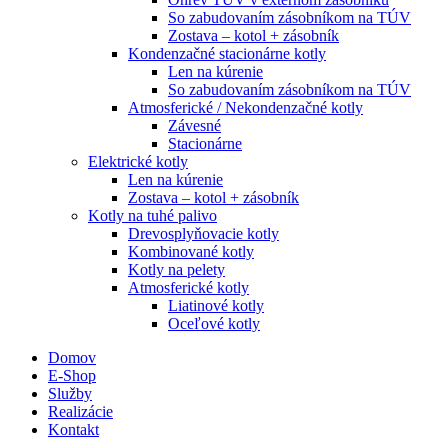
So zabudovaním zásobníkom na TÚV
Zostava – kotol + zásobník
Kondenzačné stacionárne kotly
Len na kúrenie
So zabudovaním zásobníkom na TÚV
Atmosferické / Nekondenzačné kotly
Závesné
Stacionárne
Elektrické kotly
Len na kúrenie
Zostava – kotol + zásobník
Kotly na tuhé palivo
Drevosplyňovacie kotly
Kombinované kotly
Kotly na pelety
Atmosferické kotly
Liatinové kotly
Oceľové kotly
Domov
E-Shop
Služby
Realizácie
Kontakt