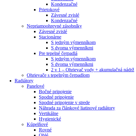
Kondenzačné
Prietokové
Závesné zvislé
Kondenzačné
Nepriamoohrevné zásobníky
Závesné zvislé
Stacionárne
S jedným výmenníkom
S dvoma výmenníkmi
Pre tepelné čerpadlá
S jedným výmenníkom
S dvoma výmenníkmi
2 v 1 – Ohrievač vody + akumulačná nádrž
Ohrievače s tepelným čerpadlom
Radiátory
Panelové
Bočné pripojenie
Spodné pripojenie
Spodné pripojenie v strede
Náhrada za článkové liatinové radiátory
Vertikálne
Hygienické
Kúpelňové
Rovné
Oblé