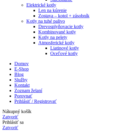
Elektrické kotly
Len na kúrenie
Zostava – kotol + zásobník
Kotly na tuhé palivo
Drevosplyňovacie kotly
Kombinované kotly
Kotly na pelety
Atmosferické kotly
Liatinové kotly
Oceľové kotly
Domov
E-Shop
Blog
Služby
Kontakt
Zoznam želaní
Porovnať
Prihlásiť / Registrovať
Nákupný košík
Zatvoriť
Prihlásiť sa
Zatvoriť