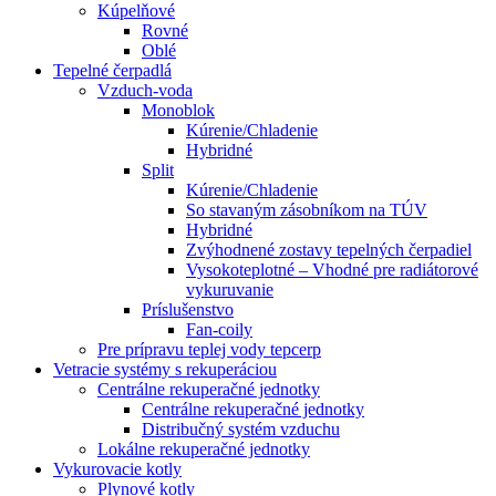
Kúpelňové
Rovné
Oblé
Tepelné čerpadlá
Vzduch-voda
Monoblok
Kúrenie/Chladenie
Hybridné
Split
Kúrenie/Chladenie
So stavaným zásobníkom na TÚV
Hybridné
Zvýhodnené zostavy tepelných čerpadiel
Vysokoteplotné – Vhodné pre radiátorové
vykuruvanie
Príslušenstvo
Fan-coily
Pre prípravu teplej vody tepcerp
Vetracie systémy s rekuperáciou
Centrálne rekuperačné jednotky
Centrálne rekuperačné jednotky
Distribučný systém vzduchu
Lokálne rekuperačné jednotky
Vykurovacie kotly
Plynové kotly