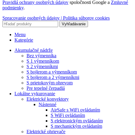
Pravidlá ochrany osobných údajov
spoločnosti Google a
Zmluvné
podmienky
.
Spracovanie osobných údajov |
Politika súborov cookies
Vyhľadávanie
Menu
Kategórie
Akumulačné nádrže
Bez výmenníka
S 1 výmenníkom
S 2 výmenníkmi
S bojlerom a výmenníkom
S bojlerom a 2 výmenníkmi
S prietokovým ohrevom
Pre tepelné čerpadlá
Lokálne vykurovanie
Elektrické konvektory
Nástenné
AirSafe s WiFi ovládaním
S WiFi ovládaním
S elektronickým ovládaním
S mechanickým ovládaním
Elektrické ohrievače