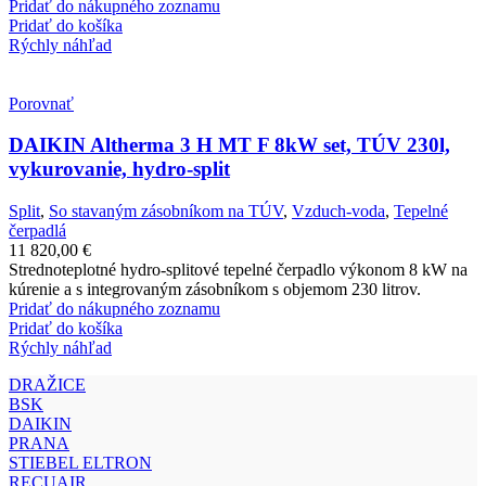
Pridať do nákupného zoznamu
Pridať do košíka
Rýchly náhľad
Porovnať
DAIKIN Altherma 3 H MT F 8kW set, TÚV 230l,
vykurovanie, hydro-split
Split
,
So stavaným zásobníkom na TÚV
,
Vzduch-voda
,
Tepelné
čerpadlá
11 820,00
€
Strednoteplotné hydro-splitové tepelné čerpadlo výkonom 8 kW na
kúrenie a s integrovaným zásobníkom s objemom 230 litrov.
Pridať do nákupného zoznamu
Pridať do košíka
Rýchly náhľad
DRAŽICE
BSK
DAIKIN
PRANA
STIEBEL ELTRON
RECUAIR