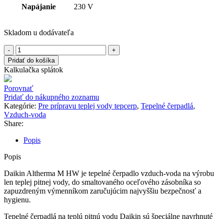
Napájanie
230 V
Skladom u dodávateľa
množstvo
DAIKIN
Pridať do košíka
Altherma
Kalkulačka splátok
M
HW
Porovnať
EKHHE260PCV37,
Pridať do nákupného zoznamu
260l
Kategórie:
Pre prípravu teplej vody tepcerp
,
Tepelné čerpadlá
,
TÚV
Vzduch-voda
Share:
Popis
Popis
Daikin Altherma M HW je tepelné čerpadlo vzduch-voda na výrobu
len teplej pitnej vody, do smaltovaného oceľového zásobníka so
zapuzdreným výmenníkom zaručujúcim najvyššiu bezpečnosť a
hygienu.
Tepelné čerpadlá na teplú pitnú vodu Daikin sú špeciálne navrhnuté