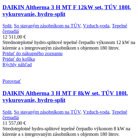
DAIKIN Altherma 3 H MT F 12kW set, TÚV 180l,
vykurovanie, hydro-split
Split
,
So stavaným zásobníkom na TÚV
,
Vzduch-voda
,
Tepelné
čerpadlá
12 511,00
€
Strednoteplotné hydro-splitové tepelné čerpadlo výkonom 12 kW na
kúrenie a s integrovaným zásobníkom s objemom 180 litrov.
Pridať do nákupného zoznamu
Pridať do košíka
Rýchly náhľad
Porovnať
DAIKIN Altherma 3 H MT F 8kW set, TÚV 180l,
vykurovanie, hydro-split
Split
,
So stavaným zásobníkom na TÚV
,
Vzduch-voda
,
Tepelné
čerpadlá
11 557,00
€
Stredoteplotné hydro-splitové tepelné čerpadlo výkonom 8 kW na
kúrenie a s integrovaným zásobníkom s objemom 180 litrov.