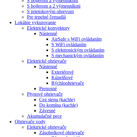
S bojlerom a výmenníkom
S bojlerom a 2 výmenníkmi
S prietokovým ohrevom
Pre tepelné čerpadlá
Lokálne vykurovanie
Elektrické konvektory
Nástenné
AirSafe s WiFi ovládaním
S WiFi ovládaním
S elektronickým ovládaním
S mechanickým ovládaním
Elektrické ohrievače
Nástenné
Exteriérové
Kúpelňové
Rýchloohrievače
Prenosné
Plynové ohrievače
Cez stenu (kachle)
Do komína (kachle)
Závesné
Akumulačné pece
Ohrievače vody
Elektrické ohrievače
Zásobníkové ohrievače