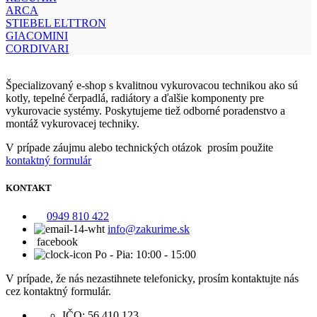
ARCA
STIEBEL ELTTRON
GIACOMINI
CORDIVARI
Špecializovaný e-shop s kvalitnou vykurovacou technikou ako sú
kotly, tepelné čerpadlá, radiátory a ďalšie komponenty pre
vykurovacie systémy. Poskytujeme tiež odborné poradenstvo a
montáž vykurovacej techniky.
V prípade záujmu alebo technických otázok prosím použite
kontaktný formulár
KONTAKT
0949 810 422
info@zakurime.sk
facebook
Po - Pia: 10:00 - 15:00
V prípade, že nás nezastihnete telefonicky, prosím kontaktujte nás
cez kontaktný formulár.
IČO: 56 410 123