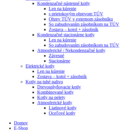
Kondenzačné nástenné kotly
Len na kúrenie
s prietokovým ohrevom TÚV
Ohrev TÚV v externom zásobníku
So zabudovaním zásobníkom na TÚV
Zostava – kotol + zásobník
Kondenzačné stacionárne kotly
Len na kúrenie
So zabudovaním zásobníkom na TÚV
Atmosferické / Nekondenzačné kotly
Závesné
Stacionárne
Elektrické kotly
Len na kúrenie
Zostava – kotol + zásobník
Kotly na tuhé palivo
Drevosplyňovacie kotly
Kombinované kotly
Kotly na pelety
Atmosferické kotly
Liatinové kotly
Oceľové kotly
Domov
E-Shop