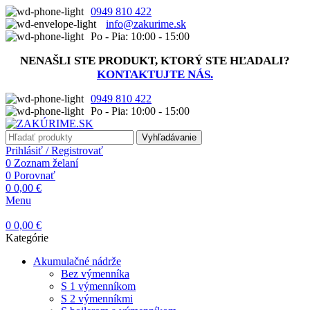
0949 810 422
info@zakurime.sk
Po - Pia: 10:00 - 15:00
NENAŠLI STE PRODUKT, KTORÝ STE HĽADALI?
KONTAKTUJTE NÁS.
0949 810 422
Po - Pia: 10:00 - 15:00
Vyhľadávanie
Prihlásiť / Registrovať
0
Zoznam želaní
0
Porovnať
0
0,00
€
Menu
0
0,00
€
Kategórie
Akumulačné nádrže
Bez výmenníka
S 1 výmenníkom
S 2 výmenníkmi