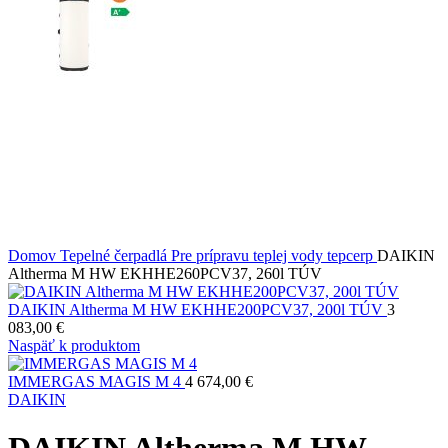
Domov
Tepelné čerpadlá
Pre prípravu teplej vody tepcerp
DAIKIN
Altherma M HW EKHHE260PCV37, 260l TÚV
DAIKIN Altherma M HW EKHHE200PCV37, 200l TÚV
3
083,00
€
Naspäť k produktom
IMMERGAS MAGIS M 4
4 674,00
€
DAIKIN