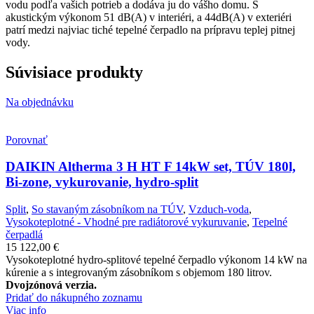
vodu podľa vašich potrieb a dodáva ju do vášho domu. S
akustickým výkonom 51 dB(A) v interiéri, a 44dB(A) v exteriéri
patrí medzi najviac tiché tepelné čerpadlo na prípravu teplej pitnej
vody.
Súvisiace produkty
Na objednávku
Porovnať
DAIKIN Altherma 3 H HT F 14kW set, TÚV 180l,
Bi-zone, vykurovanie, hydro-split
Split
,
So stavaným zásobníkom na TÚV
,
Vzduch-voda
,
Vysokoteplotné - Vhodné pre radiátorové vykuruvanie
,
Tepelné
čerpadlá
15 122,00
€
Vysokoteplotné hydro-splitové tepelné čerpadlo výkonom 14 kW na
kúrenie a s integrovaným zásobníkom s objemom 180 litrov.
Dvojzónová verzia.
Pridať do nákupného zoznamu
Viac info