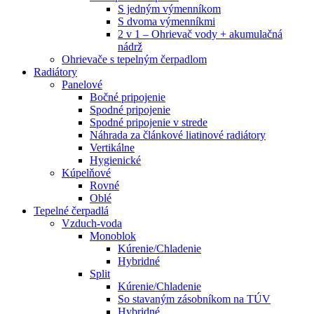
S jedným výmenníkom
S dvoma výmenníkmi
2 v 1 – Ohrievač vody + akumulačná
nádrž
Ohrievače s tepelným čerpadlom
Radiátory
Panelové
Bočné pripojenie
Spodné pripojenie
Spodné pripojenie v strede
Náhrada za článkové liatinové radiátory
Vertikálne
Hygienické
Kúpelňové
Rovné
Oblé
Tepelné čerpadlá
Vzduch-voda
Monoblok
Kúrenie/Chladenie
Hybridné
Split
Kúrenie/Chladenie
So stavaným zásobníkom na TÚV
Hybridné