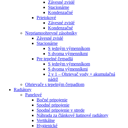
Závesné zvislé
Stacionárne
Kondenzačné
Prietokové
Závesné zvislé
Kondenzačné
Nepriamoohrevné zásobníky
Závesné zvislé
Stacionárne
S jedným výmenníkom
S dvoma výmenníkmi
Pre tepelné čerpadlá
S jedným výmenníkom
S dvoma výmenníkmi
2 v 1 – Ohrievač vody + akumulačná
nádrž
Ohrievače s tepelným čerpadlom
Radiátory
Panelové
Bočné pripojenie
Spodné pripojenie
Spodné pripojenie v strede
Náhrada za článkové liatinové radiátory
Vertikálne
Hygienické