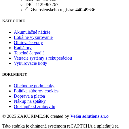
DIČ: 1129967267
Č. živnostenského registra: 440-49636
KATEGÓRIE
Akumulačné nádrže
Lokálne vykurovanie
Ohrievače vody
Radiátory
Tepelné čerpadlá
Vetracie systémy s rekuperáciou
Vykurovacie kotly
DOKUMENTY
Obchodné podmienky
Politika súborov cookies
Doprava a platba
Nákup na splátky
Odstúpiť od zmluvy tu
© 2025 ZAKURIME.SK created by
VeGa solutions s.r.o
Táto stránka je chránená systémom reCAPTCHA a uplatňujú sa