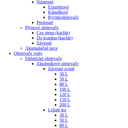
Nástenné
Exteriérové
Kúpelňové
Rýchloohrievače
Prenosné
Plynové ohrievače
Cez stenu (kachle)
Do komína (kachle)
Závesné
Akumulačné pece
Ohrievače vody
Elektrické ohrievače
Zásobníkové ohrievače
Závesné zvislé
30 L
50 L
80 L
100 L
120 L
150 L
200 L
Ležaté lez
30 L
50 L
80 L