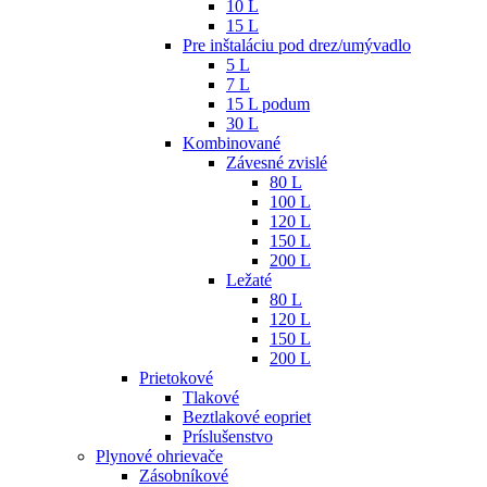
10 L
15 L
Pre inštaláciu pod drez/umývadlo
5 L
7 L
15 L podum
30 L
Kombinované
Závesné zvislé
80 L
100 L
120 L
150 L
200 L
Ležaté
80 L
120 L
150 L
200 L
Prietokové
Tlakové
Beztlakové eopriet
Príslušenstvo
Plynové ohrievače
Zásobníkové