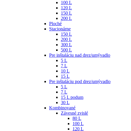
100 L
120 L
150 L
200 L
Ploché
Stacionárne
150 L
200 L
300 L
500 L
Pre inštaláciu nad drez/umývadlo
5 L
7 L
10 L
15 L
Pre inštaláciu pod drez/umývadlo
5 L
7 L
15 L podum
30 L
Kombinované
Závesné zvislé
80 L
100 L
120 L