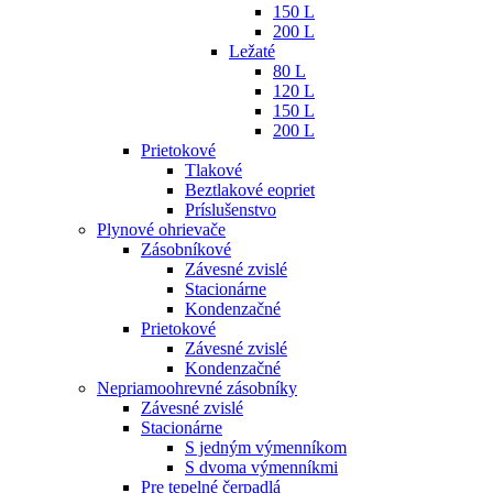
150 L
200 L
Ležaté
80 L
120 L
150 L
200 L
Prietokové
Tlakové
Beztlakové eopriet
Príslušenstvo
Plynové ohrievače
Zásobníkové
Závesné zvislé
Stacionárne
Kondenzačné
Prietokové
Závesné zvislé
Kondenzačné
Nepriamoohrevné zásobníky
Závesné zvislé
Stacionárne
S jedným výmenníkom
S dvoma výmenníkmi
Pre tepelné čerpadlá