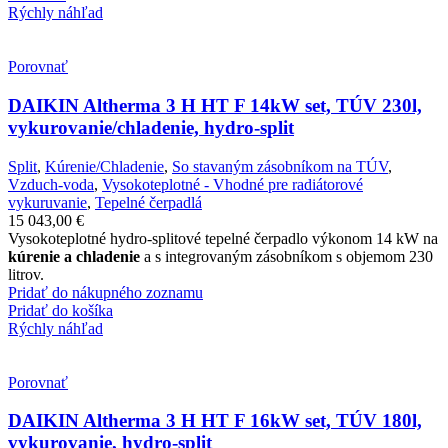
Rýchly náhľad
Porovnať
DAIKIN Altherma 3 H HT F 14kW set, TÚV 230l,
vykurovanie/chladenie, hydro-split
Split
,
Kúrenie/Chladenie
,
So stavaným zásobníkom na TÚV
,
Vzduch-voda
,
Vysokoteplotné - Vhodné pre radiátorové
vykuruvanie
,
Tepelné čerpadlá
15 043,00
€
Vysokoteplotné hydro-splitové tepelné čerpadlo výkonom 14 kW na
kúrenie a chladenie
a s integrovaným zásobníkom s objemom 230
litrov.
Pridať do nákupného zoznamu
Pridať do košíka
Rýchly náhľad
Porovnať
DAIKIN Altherma 3 H HT F 16kW set, TÚV 180l,
vykurovanie, hydro-split