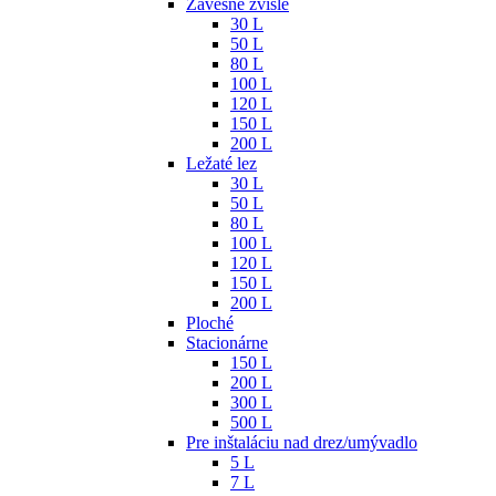
Závesné zvislé
30 L
50 L
80 L
100 L
120 L
150 L
200 L
Ležaté lez
30 L
50 L
80 L
100 L
120 L
150 L
200 L
Ploché
Stacionárne
150 L
200 L
300 L
500 L
Pre inštaláciu nad drez/umývadlo
5 L
7 L