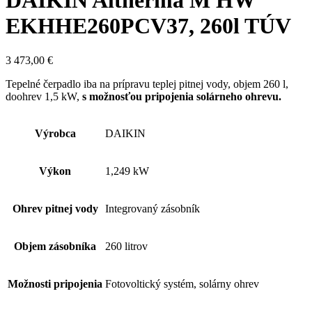
DAIKIN Altherma M HW
EKHHE260PCV37, 260l TÚV
3 473,00
€
Tepelné čerpadlo iba na prípravu teplej pitnej vody, objem 260 l,
doohrev 1,5 kW,
s možnosťou pripojenia solárneho ohrevu.
Výrobca
DAIKIN
Výkon
1,249 kW
Ohrev pitnej vody
Integrovaný zásobník
Objem zásobníka
260 litrov
Možnosti pripojenia
Fotovoltický systém, solárny ohrev