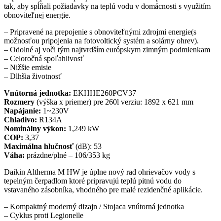
tak, aby spĺňali požiadavky na teplú vodu v domácnosti s využitím
obnoviteľnej energie.
– Pripravené na prepojenie s obnoviteľnými zdrojmi energie(s
možnosťou pripojenia na fotovoltický systém a solárny ohrev).
– Odolné aj voči tým najtvrdším európskym zimným podmienkam
– Celoročná spoľahlivosť
– Nižšie emisie
– Dlhšia životnosť
Vnútorná jednotka:
EKHHE260PCV37
Rozmery
(výška x priemer) pre 260l verziu: 1892 x 621 mm
Napájanie:
1~230V
Chladivo:
R134A
Nominálny výkon:
1,249 kW
COP:
3,37
Maximálna hlučnosť
(dB): 53
Váha:
prázdne/plné – 106/353 kg
Daikin Altherma M HW je úplne nový rad ohrievačov vody s
tepelným čerpadlom ktoré pripravujú teplú pitnú vodu do
vstavaného zásobníka, vhodného pre malé rezidenčné aplikácie.
– Kompaktný moderný dizajn / Stojaca vnútorná jednotka
– Cyklus proti Legionelle