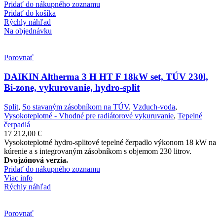
Pridať do nákupného zoznamu
Pridať do košíka
Rýchly náhľad
Na objednávku
Porovnať
DAIKIN Altherma 3 H HT F 18kW set, TÚV 230l,
Bi-zone, vykurovanie, hydro-split
Split
,
So stavaným zásobníkom na TÚV
,
Vzduch-voda
,
Vysokoteplotné - Vhodné pre radiátorové vykuruvanie
,
Tepelné
čerpadlá
17 212,00
€
Vysokoteplotné hydro-splitové tepelné čerpadlo výkonom 18 kW na
kúrenie a s integrovaným zásobníkom s objemom 230 litrov.
Dvojzónová verzia.
Pridať do nákupného zoznamu
Viac info
Rýchly náhľad
Porovnať