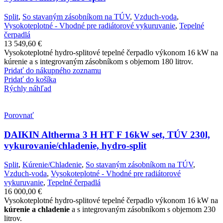
Split
,
So stavaným zásobníkom na TÚV
,
Vzduch-voda
,
Vysokoteplotné - Vhodné pre radiátorové vykuruvanie
,
Tepelné
čerpadlá
13 549,60
€
Vysokoteplotné hydro-splitové tepelné čerpadlo výkonom 16 kW na
kúrenie a s integrovaným zásobníkom s objemom 180 litrov.
Pridať do nákupného zoznamu
Pridať do košíka
Rýchly náhľad
Porovnať
DAIKIN Altherma 3 H HT F 16kW set, TÚV 230l,
vykurovanie/chladenie, hydro-split
Split
,
Kúrenie/Chladenie
,
So stavaným zásobníkom na TÚV
,
Vzduch-voda
,
Vysokoteplotné - Vhodné pre radiátorové
vykuruvanie
,
Tepelné čerpadlá
16 000,00
€
Vysokoteplotné hydro-splitové tepelné čerpadlo výkonom 16 kW na
kúrenie a chladenie
a s integrovaným zásobníkom s objemom 230
litrov.