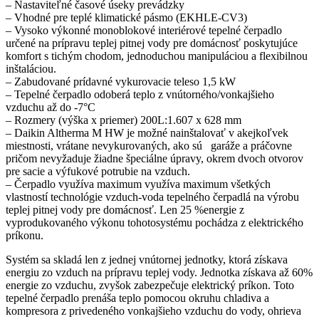
– Nastaviteľné časové úseky prevádzky
– Vhodné pre teplé klimatické pásmo (EKHLE-CV3)
– Vysoko výkonné monoblokové interiérové tepelné čerpadlo
určené na prípravu teplej pitnej vody pre domácnosť poskytujúce
komfort s tichým chodom, jednoduchou manipuláciou a flexibilnou
inštaláciou.
– Zabudované prídavné vykurovacie teleso 1,5 kW
– Tepelné čerpadlo odoberá teplo z vnútorného/vonkajšieho
vzduchu až do -7°C
– Rozmery (výška x priemer) 200L:1.607 x 628 mm
– Daikin Altherma M HW je možné nainštalovať v akejkoľvek
miestnosti, vrátane nevykurovaných, ako sú garáže a práčovne
pričom nevyžaduje žiadne špeciálne úpravy, okrem dvoch otvorov
pre sacie a výfukové potrubie na vzduch.
– Čerpadlo využíva maximum využíva maximum všetkých
vlastností technológie vzduch-voda tepelného čerpadlá na výrobu
teplej pitnej vody pre domácnosť. Len 25 %energie z
vyprodukovaného výkonu tohotosystému pochádza z elektrického
príkonu.
Systém sa skladá len z jednej vnútornej jednotky, ktorá získava
energiu zo vzduch na prípravu teplej vody. Jednotka získava až 60%
energie zo vzduchu, zvyšok zabezpečuje elektrický príkon. Toto
tepelné čerpadlo prenáša teplo pomocou okruhu chladiva a
kompresora z privedeného vonkajšieho vzduchu do vody, ohrieva