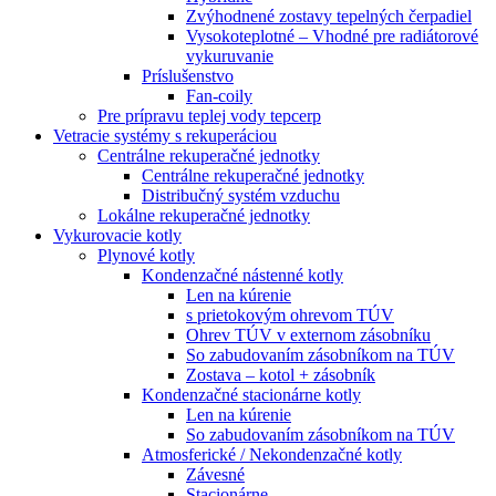
Zvýhodnené zostavy tepelných čerpadiel
Vysokoteplotné – Vhodné pre radiátorové
vykuruvanie
Príslušenstvo
Fan-coily
Pre prípravu teplej vody tepcerp
Vetracie systémy s rekuperáciou
Centrálne rekuperačné jednotky
Centrálne rekuperačné jednotky
Distribučný systém vzduchu
Lokálne rekuperačné jednotky
Vykurovacie kotly
Plynové kotly
Kondenzačné nástenné kotly
Len na kúrenie
s prietokovým ohrevom TÚV
Ohrev TÚV v externom zásobníku
So zabudovaním zásobníkom na TÚV
Zostava – kotol + zásobník
Kondenzačné stacionárne kotly
Len na kúrenie
So zabudovaním zásobníkom na TÚV
Atmosferické / Nekondenzačné kotly
Závesné
Stacionárne