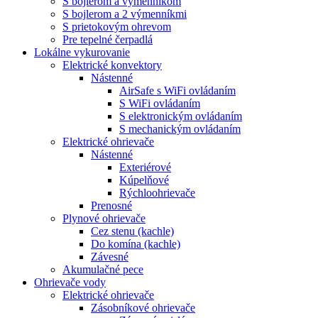
S bojlerom a výmenníkom
S bojlerom a 2 výmenníkmi
S prietokovým ohrevom
Pre tepelné čerpadlá
Lokálne vykurovanie
Elektrické konvektory
Nástenné
AirSafe s WiFi ovládaním
S WiFi ovládaním
S elektronickým ovládaním
S mechanickým ovládaním
Elektrické ohrievače
Nástenné
Exteriérové
Kúpelňové
Rýchloohrievače
Prenosné
Plynové ohrievače
Cez stenu (kachle)
Do komína (kachle)
Závesné
Akumulačné pece
Ohrievače vody
Elektrické ohrievače
Zásobníkové ohrievače