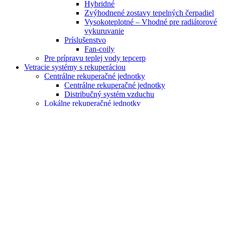
Hybridné
Zvýhodnené zostavy tepelných čerpadiel
Vysokoteplotné – Vhodné pre radiátorové
vykuruvanie
Príslušenstvo
Fan-coily
Pre prípravu teplej vody tepcerp
Vetracie systémy s rekuperáciou
Centrálne rekuperačné jednotky
Centrálne rekuperačné jednotky
Distribučný systém vzduchu
Lokálne rekuperačné jednotky
Vykurovacie kotly
Plynové kotly
Kondenzačné nástenné kotly
Len na kúrenie
s prietokovým ohrevom TÚV
Ohrev TÚV v externom zásobníku
So zabudovaním zásobníkom na TÚV
Zostava – kotol + zásobník
Kondenzačné stacionárne kotly
Len na kúrenie
So zabudovaním zásobníkom na TÚV
Atmosferické / Nekondenzačné kotly
Závesné