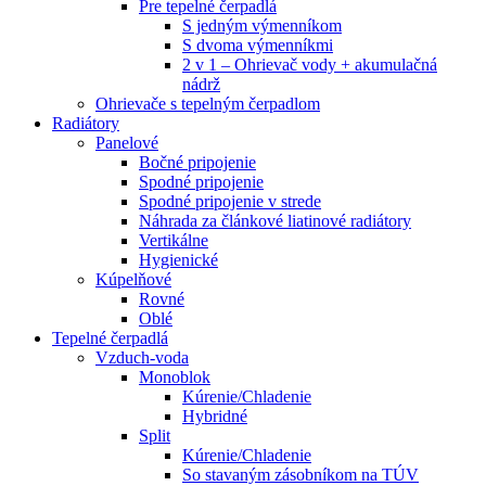
Pre tepelné čerpadlá
S jedným výmenníkom
S dvoma výmenníkmi
2 v 1 – Ohrievač vody + akumulačná
nádrž
Ohrievače s tepelným čerpadlom
Radiátory
Panelové
Bočné pripojenie
Spodné pripojenie
Spodné pripojenie v strede
Náhrada za článkové liatinové radiátory
Vertikálne
Hygienické
Kúpelňové
Rovné
Oblé
Tepelné čerpadlá
Vzduch-voda
Monoblok
Kúrenie/Chladenie
Hybridné
Split
Kúrenie/Chladenie
So stavaným zásobníkom na TÚV