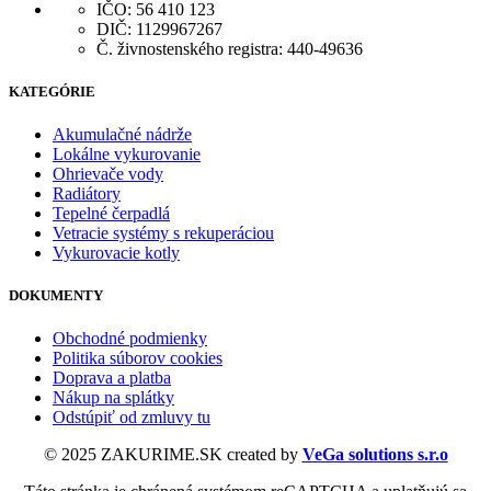
IČO: 56 410 123
DIČ: 1129967267
Č. živnostenského registra: 440-49636
KATEGÓRIE
Akumulačné nádrže
Lokálne vykurovanie
Ohrievače vody
Radiátory
Tepelné čerpadlá
Vetracie systémy s rekuperáciou
Vykurovacie kotly
DOKUMENTY
Obchodné podmienky
Politika súborov cookies
Doprava a platba
Nákup na splátky
Odstúpiť od zmluvy tu
© 2025 ZAKURIME.SK created by
VeGa solutions s.r.o