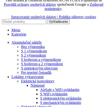
Táto stránka je chránená systémom reCAPTCHA a uplatňujú sa
Pravidlá ochrany osobných údajov
spoločnosti Google a
Zmluvné
podmienky
.
Spracovanie osobných údajov |
Politika súborov cookies
Vyhľadávanie
Menu
Kategórie
Akumulačné nádrže
Bez výmenníka
S 1 výmenníkom
S 2 výmenníkmi
S bojlerom a výmenníkom
S bojlerom a 2 výmenníkmi
S prietokovým ohrevom
Pre tepelné čerpadlá
Lokálne vykurovanie
Elektrické konvektory
Nástenné
AirSafe s WiFi ovládaním
S WiFi ovládaním
S elektronickým ovládaním
S mechanickým ovládaním
Elektrické ohrievače