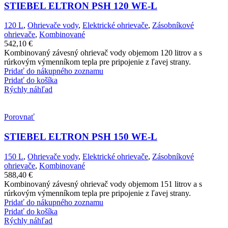
STIEBEL ELTRON PSH 120 WE-L
120 L
,
Ohrievače vody
,
Elektrické ohrievače
,
Zásobníkové
ohrievače
,
Kombinované
542,10
€
Kombinovaný závesný ohrievač vody objemom 120 litrov a s
rúrkovým výmenníkom tepla pre pripojenie z ľavej strany.
Pridať do nákupného zoznamu
Pridať do košíka
Rýchly náhľad
Porovnať
STIEBEL ELTRON PSH 150 WE-L
150 L
,
Ohrievače vody
,
Elektrické ohrievače
,
Zásobníkové
ohrievače
,
Kombinované
588,40
€
Kombinovaný závesný ohrievač vody objemom 151 litrov a s
rúrkovým výmenníkom tepla pre pripojenie z ľavej strany.
Pridať do nákupného zoznamu
Pridať do košíka
Rýchly náhľad