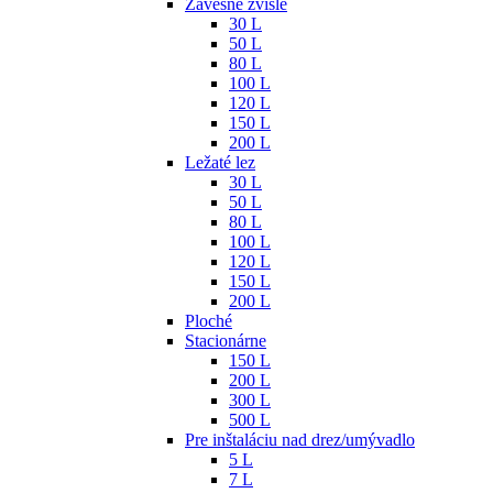
Závesné zvislé
30 L
50 L
80 L
100 L
120 L
150 L
200 L
Ležaté lez
30 L
50 L
80 L
100 L
120 L
150 L
200 L
Ploché
Stacionárne
150 L
200 L
300 L
500 L
Pre inštaláciu nad drez/umývadlo
5 L
7 L