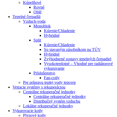
Kúpelňové
Rovné
Oblé
Tepelné čerpadlá
Vzduch-voda
Monoblok
Kúrenie/Chladenie
Hybridné
Split
Kúrenie/Chladenie
So stavaným zásobníkom na TÚV
Hybridné
Zvýhodnené zostavy tepelných čerpadiel
Vysokoteplotné – Vhodné pre radiátorové
vykuruvanie
Príslušenstvo
Fan-coily
Pre prípravu teplej vody tepcerp
Vetracie systémy s rekuperáciou
Centrálne rekuperačné jednotky
Centrálne rekuperačné jednotky
Distribučný systém vzduchu
Lokálne rekuperačné jednotky
Vykurovacie kotly
Plynové kotly