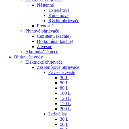
Nástenné
Exteriérové
Kúpelňové
Rýchloohrievače
Prenosné
Plynové ohrievače
Cez stenu (kachle)
Do komína (kachle)
Závesné
Akumulačné pece
Ohrievače vody
Elektrické ohrievače
Zásobníkové ohrievače
Závesné zvislé
30 L
50 L
80 L
100 L
120 L
150 L
200 L
Ležaté lez
30 L
50 L