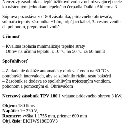
Nerezový zásobník na teplú úžitkovú vodu z nehrdzavejúcej ocele
ku nástenným jednotkám tepelného čerpadla Daikin Altherma 3.
Súprava pozostáva zo 180l zásobníka, prídavného ohrievača,
snímača teploty zásobníka +12m, pripájací kábel, 3- cestný ventil s
el. pohonom, prepojovací vodič.
Účinnosť
– Kvalitna izolacia minimalizuje tepelne straty
– Ohrev na učinnu teplotu: z 10 °C na 50 °C za 60 minút
Spoľahlivosť
– Zariadenie dokáže automaticky ohrievať vodu na 60 °C v
potrebných intervaloch, aby sa zabránilo riziku rastu baktérií
– Zasobnik sa dodava so spoľahlivým trojcestným ventilom,
pohonom a pomocným el. Ohrievačom
Nerezový zásobník TPV 180 l
vrátane prídavného ohrevu 3 kW,
Objem:
180 litrov
Napätie:
1~ 230 V,
Rozmery:
výška 1 1755 mm, priemer 600 mm
Obj. číslo:
EKHWS180D3V3