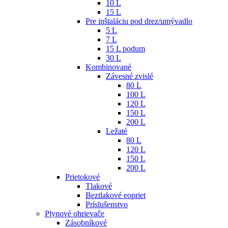
10 L
15 L
Pre inštaláciu pod drez/umývadlo
5 L
7 L
15 L podum
30 L
Kombinované
Závesné zvislé
80 L
100 L
120 L
150 L
200 L
Ležaté
80 L
120 L
150 L
200 L
Prietokové
Tlakové
Beztlakové eopriet
Príslušenstvo
Plynové ohrievače
Zásobníkové