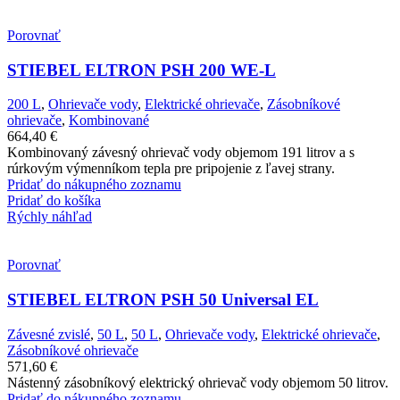
Porovnať
STIEBEL ELTRON PSH 200 WE-L
200 L
,
Ohrievače vody
,
Elektrické ohrievače
,
Zásobníkové
ohrievače
,
Kombinované
664,40
€
Kombinovaný závesný ohrievač vody objemom 191 litrov a s
rúrkovým výmenníkom tepla pre pripojenie z ľavej strany.
Pridať do nákupného zoznamu
Pridať do košíka
Rýchly náhľad
Porovnať
STIEBEL ELTRON PSH 50 Universal EL
Závesné zvislé
,
50 L
,
50 L
,
Ohrievače vody
,
Elektrické ohrievače
,
Zásobníkové ohrievače
571,60
€
Nástenný zásobníkový elektrický ohrievač vody objemom 50 litrov.
Pridať do nákupného zoznamu