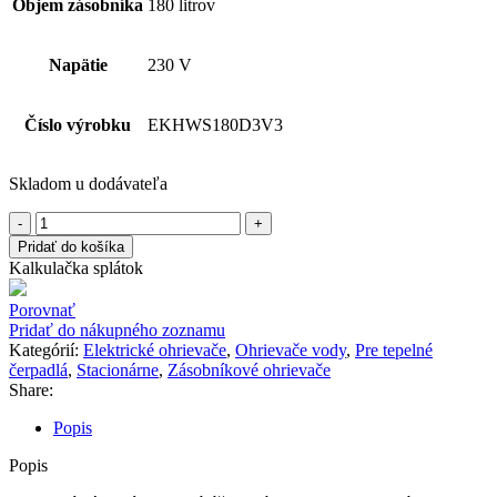
Objem zásobníka
180 litrov
Napätie
230 V
Číslo výrobku
EKHWS180D3V3
Skladom u dodávateľa
množstvo
DAIKIN
Pridať do košíka
TPV
Kalkulačka splátok
180
l
Porovnať
Pridať do nákupného zoznamu
Kategórií:
Elektrické ohrievače
,
Ohrievače vody
,
Pre tepelné
čerpadlá
,
Stacionárne
,
Zásobníkové ohrievače
Share:
Popis
Popis