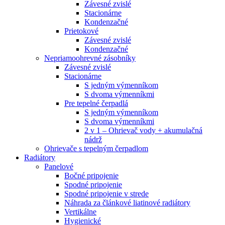
Závesné zvislé
Stacionárne
Kondenzačné
Prietokové
Závesné zvislé
Kondenzačné
Nepriamoohrevné zásobníky
Závesné zvislé
Stacionárne
S jedným výmenníkom
S dvoma výmenníkmi
Pre tepelné čerpadlá
S jedným výmenníkom
S dvoma výmenníkmi
2 v 1 – Ohrievač vody + akumulačná
nádrž
Ohrievače s tepelným čerpadlom
Radiátory
Panelové
Bočné pripojenie
Spodné pripojenie
Spodné pripojenie v strede
Náhrada za článkové liatinové radiátory
Vertikálne
Hygienické