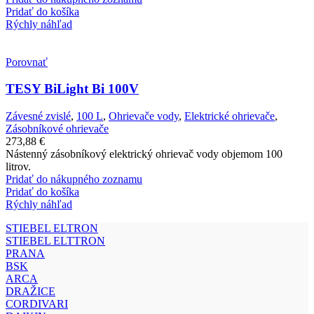
Pridať do košíka
Rýchly náhľad
Porovnať
TESY BiLight Bi 100V
Závesné zvislé
,
100 L
,
Ohrievače vody
,
Elektrické ohrievače
,
Zásobníkové ohrievače
273,88
€
Nástenný zásobníkový elektrický ohrievač vody objemom 100
litrov.
Pridať do nákupného zoznamu
Pridať do košíka
Rýchly náhľad
STIEBEL ELTRON
STIEBEL ELTTRON
PRANA
BSK
ARCA
DRAŽICE
CORDIVARI