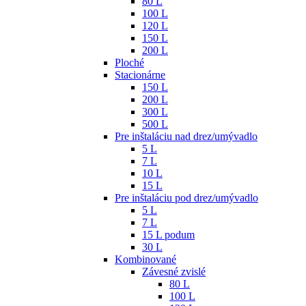
80 L
100 L
120 L
150 L
200 L
Ploché
Stacionárne
150 L
200 L
300 L
500 L
Pre inštaláciu nad drez/umývadlo
5 L
7 L
10 L
15 L
Pre inštaláciu pod drez/umývadlo
5 L
7 L
15 L podum
30 L
Kombinované
Závesné zvislé
80 L
100 L