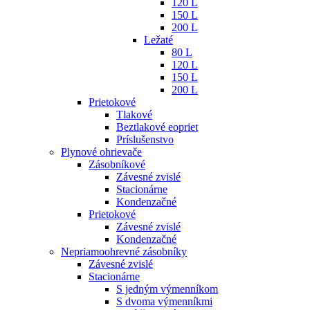
120 L
150 L
200 L
Ležaté
80 L
120 L
150 L
200 L
Prietokové
Tlakové
Beztlakové eopriet
Príslušenstvo
Plynové ohrievače
Zásobníkové
Závesné zvislé
Stacionárne
Kondenzačné
Prietokové
Závesné zvislé
Kondenzačné
Nepriamoohrevné zásobníky
Závesné zvislé
Stacionárne
S jedným výmenníkom
S dvoma výmenníkmi