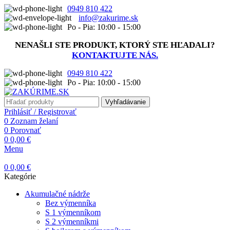
0949 810 422
info@zakurime.sk
Po - Pia: 10:00 - 15:00
NENAŠLI STE PRODUKT, KTORÝ STE HĽADALI?
KONTAKTUJTE NÁS.
0949 810 422
Po - Pia: 10:00 - 15:00
Vyhľadávanie
Prihlásiť / Registrovať
0
Zoznam želaní
0
Porovnať
0
0,00
€
Menu
0
0,00
€
Kategórie
Akumulačné nádrže
Bez výmenníka
S 1 výmenníkom
S 2 výmenníkmi