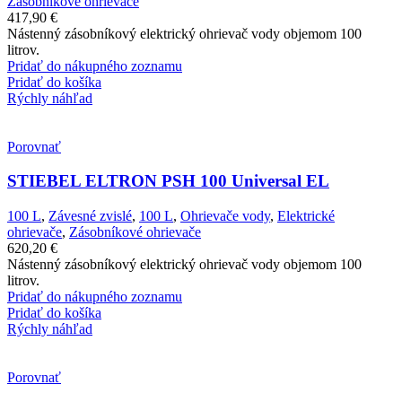
Zásobníkové ohrievače
417,90
€
Nástenný zásobníkový elektrický ohrievač vody objemom 100
litrov.
Pridať do nákupného zoznamu
Pridať do košíka
Rýchly náhľad
Porovnať
STIEBEL ELTRON PSH 100 Universal EL
100 L
,
Závesné zvislé
,
100 L
,
Ohrievače vody
,
Elektrické
ohrievače
,
Zásobníkové ohrievače
620,20
€
Nástenný zásobníkový elektrický ohrievač vody objemom 100
litrov.
Pridať do nákupného zoznamu
Pridať do košíka
Rýchly náhľad
Porovnať