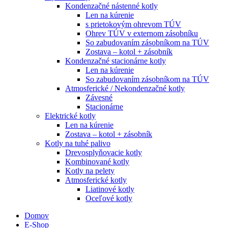
Kondenzačné nástenné kotly
Len na kúrenie
s prietokovým ohrevom TÚV
Ohrev TÚV v externom zásobníku
So zabudovaním zásobníkom na TÚV
Zostava – kotol + zásobník
Kondenzačné stacionárne kotly
Len na kúrenie
So zabudovaním zásobníkom na TÚV
Atmosferické / Nekondenzačné kotly
Závesné
Stacionárne
Elektrické kotly
Len na kúrenie
Zostava – kotol + zásobník
Kotly na tuhé palivo
Drevosplyňovacie kotly
Kombinované kotly
Kotly na pelety
Atmosferické kotly
Liatinové kotly
Oceľové kotly
Domov
E-Shop