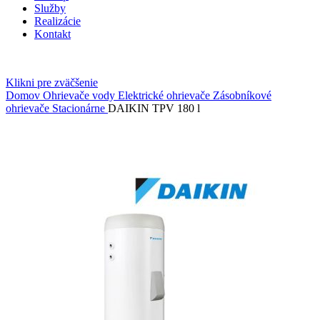
Služby
Realizácie
Kontakt
Klikni pre zväčšenie
Domov
Ohrievače vody
Elektrické ohrievače
Zásobníkové
ohrievače
Stacionárne
DAIKIN TPV 180 l