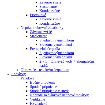
Závesné zvislé
Stacionárne
Kondenzačné
Prietokové
Závesné zvislé
Kondenzačné
Nepriamoohrevné zásobníky
Závesné zvislé
Stacionárne
S jedným výmenníkom
S dvoma výmenníkmi
Pre tepelné čerpadlá
S jedným výmenníkom
S dvoma výmenníkmi
2 v 1 – Ohrievač vody + akumulačná
nádrž
Ohrievače s tepelným čerpadlom
Radiátory
Panelové
Bočné pripojenie
Spodné pripojenie
Spodné pripojenie v strede
Náhrada za článkové liatinové radiátory
Vertikálne
Hygienické