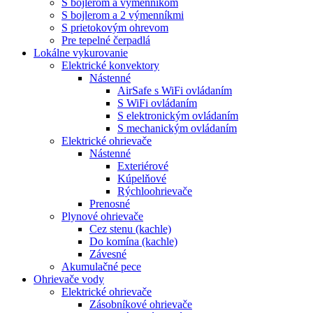
S bojlerom a výmenníkom
S bojlerom a 2 výmenníkmi
S prietokovým ohrevom
Pre tepelné čerpadlá
Lokálne vykurovanie
Elektrické konvektory
Nástenné
AirSafe s WiFi ovládaním
S WiFi ovládaním
S elektronickým ovládaním
S mechanickým ovládaním
Elektrické ohrievače
Nástenné
Exteriérové
Kúpelňové
Rýchloohrievače
Prenosné
Plynové ohrievače
Cez stenu (kachle)
Do komína (kachle)
Závesné
Akumulačné pece
Ohrievače vody
Elektrické ohrievače
Zásobníkové ohrievače