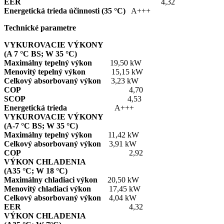
EER
4,32
Energetická trieda účinnosti (35 °C)
A+++
Technické parametre
VYKUROVACIE VÝKONY
(A 7 °C BS; W 35 °C)
Maximálny tepelný výkon
19,50 kW
Menovitý tepelný výkon
15,15 kW
Celkový absorbovaný výkon
3,23 kW
COP
4,70
SCOP
4,53
Energetická trieda
A+++
VYKUROVACIE VÝKONY
(A-7 °C BS; W 35 °C)
Maximálny tepelný výkon
11,42 kW
Celkový absorbovaný výkon
3,91 kW
COP
2,92
VÝKON CHLADENIA
(A35 °C; W 18 °C)
Maximálny chladiaci výkon
20,50 kW
Menovitý chladiaci výkon
17,45 kW
Celkový absorbovaný výkon
4,04 kW
EER
4,32
VÝKON CHLADENIA