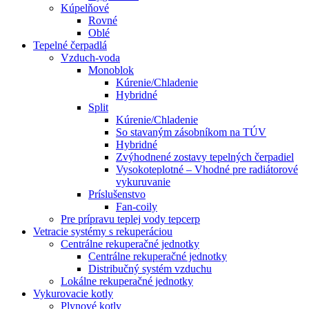
Kúpelňové
Rovné
Oblé
Tepelné čerpadlá
Vzduch-voda
Monoblok
Kúrenie/Chladenie
Hybridné
Split
Kúrenie/Chladenie
So stavaným zásobníkom na TÚV
Hybridné
Zvýhodnené zostavy tepelných čerpadiel
Vysokoteplotné – Vhodné pre radiátorové
vykuruvanie
Príslušenstvo
Fan-coily
Pre prípravu teplej vody tepcerp
Vetracie systémy s rekuperáciou
Centrálne rekuperačné jednotky
Centrálne rekuperačné jednotky
Distribučný systém vzduchu
Lokálne rekuperačné jednotky
Vykurovacie kotly
Plynové kotly