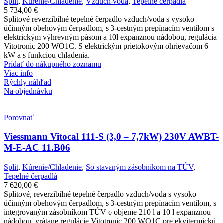
Split
,
Kúrenie/Chladenie
,
Vzduch-voda
,
Tepelné čerpadlá
5 734,00
€
Splitové reverzibilné tepelné čerpadlo vzduch/voda s vysoko
účinným obehovým čerpadlom, s 3-cestným prepínacím ventilom s
elektrickým výhrevným pásom a 10l expanznou nádobou, regulácia
Vitotronic 200 WO1C. S elektrickým prietokovým ohrievačom 6
kW a s funkciou chladenia.
Pridať do nákupného zoznamu
Viac info
Rýchly náhľad
Na objednávku
Porovnať
Viessmann Vitocal 111-S (3,0 – 7,7kW) 230V AWBT-
M-E-AC 11.B06
Split
,
Kúrenie/Chladenie
,
So stavaným zásobníkom na TÚV
,
Tepelné čerpadlá
7 620,00
€
Splitové, reverzibilné tepelné čerpadlo vzduch/voda s vysoko
účinným obehovým čerpadlom, s 3-cestným prepínacím ventilom, s
integrovaným zásobníkom TÚV o objeme 210 l a 10 l expanznou
nádobou, vrátane regulácie Vitotronic 200 WO1C pre ekvitermickú