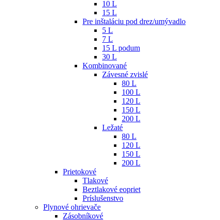
10 L
15 L
Pre inštaláciu pod drez/umývadlo
5 L
7 L
15 L podum
30 L
Kombinované
Závesné zvislé
80 L
100 L
120 L
150 L
200 L
Ležaté
80 L
120 L
150 L
200 L
Prietokové
Tlakové
Beztlakové eopriet
Príslušenstvo
Plynové ohrievače
Zásobníkové