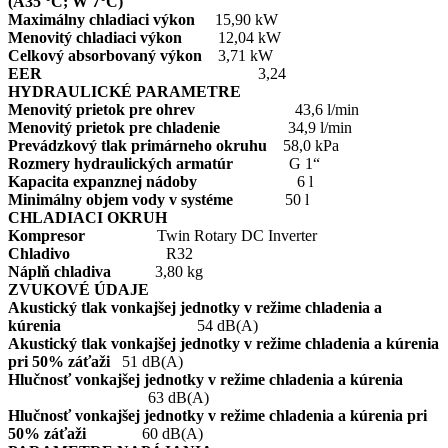
(A35 °C; W 7°C)
Maximálny chladiaci výkon
15,90 kW
Menovitý chladiaci výkon
12,04 kW
Celkový absorbovaný výkon
3,71 kW
EER
3,24
HYDRAULICKÉ PARAMETRE
Menovitý prietok pre ohrev
43,6 l/min
Menovitý prietok pre chladenie
34,9 l/min
Prevádzkový tlak primárneho okruhu
58,0 kPa
Rozmery hydraulických armatúr
G 1“
Kapacita expanznej nádoby
6 l
Minimálny objem vody v systéme
50 l
CHLADIACI OKRUH
Kompresor
Twin Rotary DC Inverter
Chladivo
R32
Náplň chladiva
3,80 kg
ZVUKOVÉ ÚDAJE
Akustický tlak vonkajšej jednotky v režime chladenia a
kúrenia
54 dB(A)
Akustický tlak vonkajšej jednotky v režime chladenia a kúrenia
pri 50% záťaži
51 dB(A)
Hlučnosť vonkajšej jednotky v režime chladenia a kúrenia
63 dB(A)
Hlučnosť vonkajšej jednotky v režime chladenia a kúrenia pri
50% záťaži
60 dB(A)