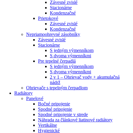
Závesné zvislé
Stacionárne
Kondenzačné
Prietokové
Závesné zvislé
Kondenzačné
Nepriamoohrevné zásobníky
Závesné zvislé
Stacionárne
S jedným výmenníkom
S dvoma výmenníkmi
Pre tepelné čerpadlá
S jedným výmenníkom
S dvoma výmenníkmi
2 v 1 – Ohrievač vody + akumulačná
nádrž
Ohrievače s tepelným čerpadlom
Radiátory
Panelové
Bočné pripojenie
Spodné pripojenie
Spodné pripojenie v strede
Náhrada za článkové liatinové radiátory
Vertikálne
Hygienické