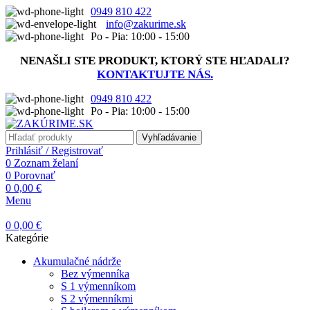
0949 810 422
info@zakurime.sk
Po - Pia: 10:00 - 15:00
NENAŠLI STE PRODUKT, KTORÝ STE HĽADALI?
KONTAKTUJTE NÁS.
0949 810 422
Po - Pia: 10:00 - 15:00
Vyhľadávanie
Prihlásiť / Registrovať
0
Zoznam želaní
0
Porovnať
0
0,00
€
Menu
0
0,00
€
Kategórie
Akumulačné nádrže
Bez výmenníka
S 1 výmenníkom
S 2 výmenníkmi