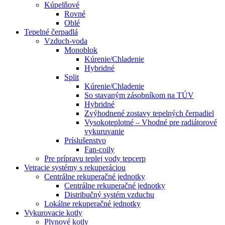
Kúpelňové
Rovné
Oblé
Tepelné čerpadlá
Vzduch-voda
Monoblok
Kúrenie/Chladenie
Hybridné
Split
Kúrenie/Chladenie
So stavaným zásobníkom na TÚV
Hybridné
Zvýhodnené zostavy tepelných čerpadiel
Vysokoteplotné – Vhodné pre radiátorové
vykuruvanie
Príslušenstvo
Fan-coily
Pre prípravu teplej vody tepcerp
Vetracie systémy s rekuperáciou
Centrálne rekuperačné jednotky
Centrálne rekuperačné jednotky
Distribučný systém vzduchu
Lokálne rekuperačné jednotky
Vykurovacie kotly
Plynové kotly