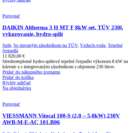
Porovnať
DAIKIN Altherma 3 H MT F 8kW set, TÚV 230l,
vykurovanie, hydro-split
Split
,
So stavaným zásobníkom na TÚV
,
Vzduch-voda
,
Tepelné
čerpadlá
11 820,00
€
Strednoteplotné hydro-splitové tepelné čerpadlo výkonom 8 kW na
kúrenie a s integrovaným zásobníkom s objemom 230 litrov.
Pridať do nákupného zoznamu
Pridať do košíka
Rýchly náhľad
Na objednávku
Porovnať
VIESSMANN Vitocal 100-S (2,0 – 5,0kW) 230V
AWB-M-E-AC 101.B06