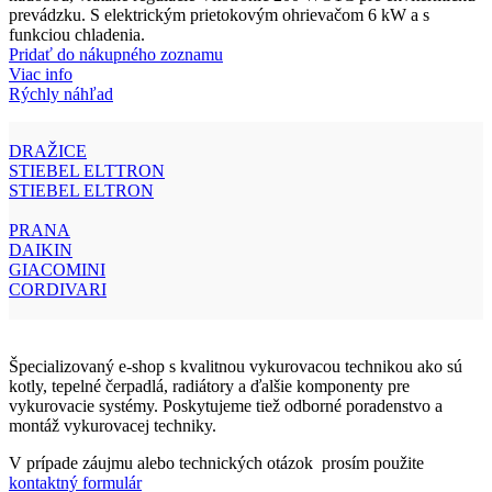
prevádzku. S elektrickým prietokovým ohrievačom 6 kW a s
funkciou chladenia.
Pridať do nákupného zoznamu
Viac info
Rýchly náhľad
DRAŽICE
STIEBEL ELTTRON
STIEBEL ELTRON
PRANA
DAIKIN
GIACOMINI
CORDIVARI
Špecializovaný e-shop s kvalitnou vykurovacou technikou ako sú
kotly, tepelné čerpadlá, radiátory a ďalšie komponenty pre
vykurovacie systémy. Poskytujeme tiež odborné poradenstvo a
montáž vykurovacej techniky.
V prípade záujmu alebo technických otázok prosím použite
kontaktný formulár