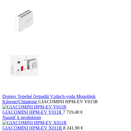
Domov
Tepelné čerpadlá
Vzduch-voda
Monoblok
Kúrenie/Chladenie
GIACOMINI HPM-EV Y015R
GIACOMINI HPM-EV Y011R
7 719,40
€
Naspäť k produktom
GIACOMINI HPM-EV X011R
8 241,90
€