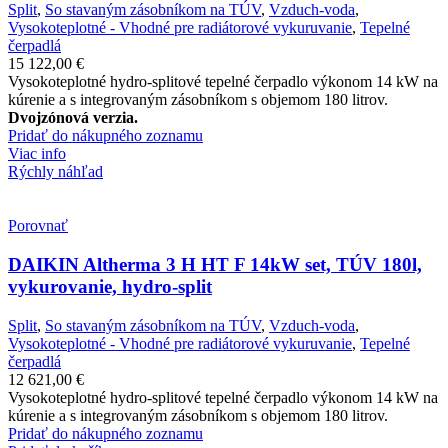
Split
,
So stavaným zásobníkom na TÚV
,
Vzduch-voda
,
Vysokoteplotné - Vhodné pre radiátorové vykuruvanie
,
Tepelné
čerpadlá
15 122,00
€
Vysokoteplotné hydro-splitové tepelné čerpadlo výkonom 14 kW na
kúrenie a s integrovaným zásobníkom s objemom 180 litrov.
Dvojzónová verzia.
Pridať do nákupného zoznamu
Viac info
Rýchly náhľad
Porovnať
DAIKIN Altherma 3 H HT F 14kW set, TÚV 180l,
vykurovanie, hydro-split
Split
,
So stavaným zásobníkom na TÚV
,
Vzduch-voda
,
Vysokoteplotné - Vhodné pre radiátorové vykuruvanie
,
Tepelné
čerpadlá
12 621,00
€
Vysokoteplotné hydro-splitové tepelné čerpadlo výkonom 14 kW na
kúrenie a s integrovaným zásobníkom s objemom 180 litrov.
Pridať do nákupného zoznamu