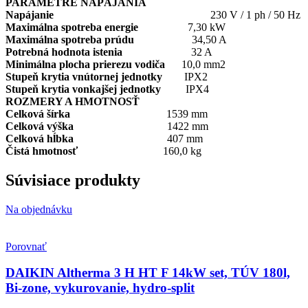
PARAMETRE NAPÁJANIA
Napájanie
230 V / 1 ph / 50 Hz
Maximálna spotreba energie
7,30 kW
Maximálna spotreba prúdu
34,50 A
Potrebná hodnota istenia
32 A
Minimálna plocha prierezu vodiča
10,0 mm2
Stupeň krytia vnútornej jednotky
IPX2
Stupeň krytia vonkajšej jednotky
IPX4
ROZMERY A HMOTNOSŤ
Celková šírka
1539 mm
Celková výška
1422 mm
Celková hĺbka
407 mm
Čistá hmotnosť
160,0 kg
Súvisiace produkty
Na objednávku
Porovnať
DAIKIN Altherma 3 H HT F 14kW set, TÚV 180l,
Bi-zone, vykurovanie, hydro-split