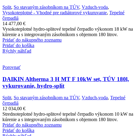
Split
,
So stavaným zásobníkom na TÚV
,
Vzduch-voda
,
Vysokoteplotné - Vhodné pre radiátorové vykuruvanie
,
Tepelné
čerpadlá
14 477,00
€
Vysokoteplotné hydro-splitové tepelné čerpadlo výkonom 18 kW na
kúrenie a s integrovaným zásobníkom s objemom 180 litrov.
Pridať do nákupného zoznamu
Pridať do košíka
Rýchly náhľad
Porovnať
DAIKIN Altherma 3 H MT F 10kW set, TÚV 180l,
vykurovanie, hydro-split
Split
,
So stavaným zásobníkom na TÚV
,
Vzduch-voda
,
Tepelné
čerpadlá
12 034,00
€
Strednoteplotné hydro-splitové tepelné čerpadlo výkonom 10 kW na
kúrenie a s integrovaným zásobníkom s objemom 180 litrov.
Pridať do nákupného zoznamu
Pridať do košíka
Rýchly náhľad