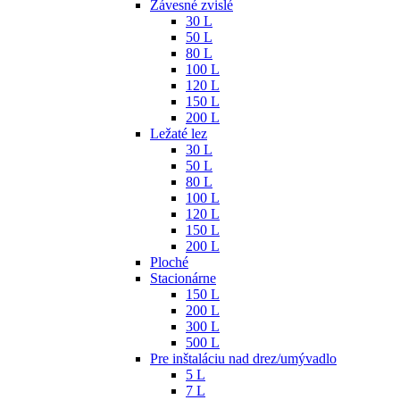
Závesné zvislé
30 L
50 L
80 L
100 L
120 L
150 L
200 L
Ležaté lez
30 L
50 L
80 L
100 L
120 L
150 L
200 L
Ploché
Stacionárne
150 L
200 L
300 L
500 L
Pre inštaláciu nad drez/umývadlo
5 L
7 L