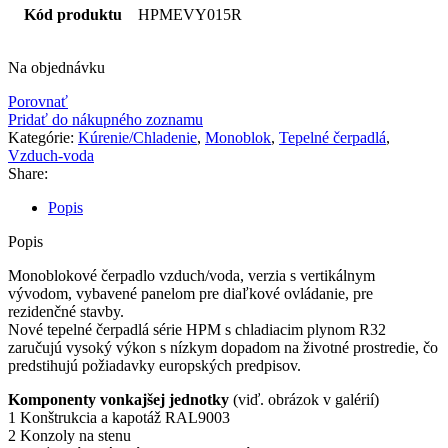
Kód produktu
HPMEVY015R
Na objednávku
Porovnať
Pridať do nákupného zoznamu
Kategórie:
Kúrenie/Chladenie
,
Monoblok
,
Tepelné čerpadlá
,
Vzduch-voda
Share:
Popis
Popis
Monoblokové čerpadlo vzduch/voda, verzia s vertikálnym
vývodom, vybavené panelom pre diaľkové ovládanie, pre
rezidenčné stavby.
Nové tepelné čerpadlá série HPM s chladiacim plynom R32
zaručujú vysoký výkon s nízkym dopadom na životné prostredie, čo
predstihujú požiadavky europských predpisov.
Komponenty vonkajšej jednotky
(viď. obrázok v galérií)
1 Konštrukcia a kapotáž RAL9003
2 Konzoly na stenu