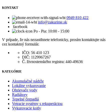
KONTAKT
0949 810 422
info@zakurime.sk
facebook
Po - Pia: 10:00 - 15:00
V prípade, že nás nezastihnete telefonicky, prosím kontaktujte nás
cez kontaktný formulár.
IČO: 56 410 123
DIČ: 1129967267
Č. živnostenského registra: 440-49636
KATEGÓRIE
Akumulačné nádrže
Lokálne vykurovanie
Ohrievače vody
Radiátory
Tepelné čerpadlá
Vetracie systémy s rekuperáciou
Vykurovacie kotly