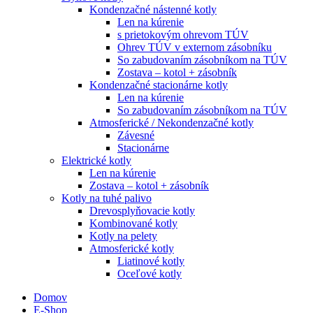
Kondenzačné nástenné kotly
Len na kúrenie
s prietokovým ohrevom TÚV
Ohrev TÚV v externom zásobníku
So zabudovaním zásobníkom na TÚV
Zostava – kotol + zásobník
Kondenzačné stacionárne kotly
Len na kúrenie
So zabudovaním zásobníkom na TÚV
Atmosferické / Nekondenzačné kotly
Závesné
Stacionárne
Elektrické kotly
Len na kúrenie
Zostava – kotol + zásobník
Kotly na tuhé palivo
Drevosplyňovacie kotly
Kombinované kotly
Kotly na pelety
Atmosferické kotly
Liatinové kotly
Oceľové kotly
Domov
E-Shop