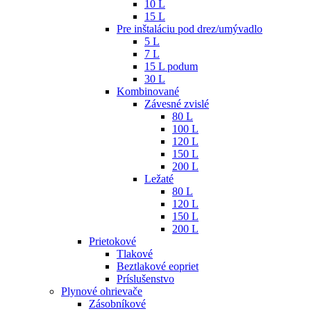
10 L
15 L
Pre inštaláciu pod drez/umývadlo
5 L
7 L
15 L podum
30 L
Kombinované
Závesné zvislé
80 L
100 L
120 L
150 L
200 L
Ležaté
80 L
120 L
150 L
200 L
Prietokové
Tlakové
Beztlakové eopriet
Príslušenstvo
Plynové ohrievače
Zásobníkové