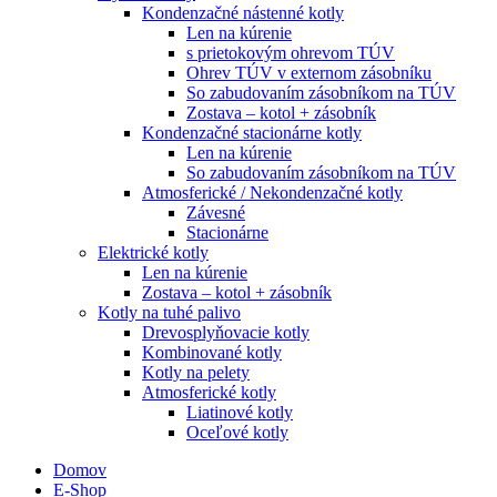
Kondenzačné nástenné kotly
Len na kúrenie
s prietokovým ohrevom TÚV
Ohrev TÚV v externom zásobníku
So zabudovaním zásobníkom na TÚV
Zostava – kotol + zásobník
Kondenzačné stacionárne kotly
Len na kúrenie
So zabudovaním zásobníkom na TÚV
Atmosferické / Nekondenzačné kotly
Závesné
Stacionárne
Elektrické kotly
Len na kúrenie
Zostava – kotol + zásobník
Kotly na tuhé palivo
Drevosplyňovacie kotly
Kombinované kotly
Kotly na pelety
Atmosferické kotly
Liatinové kotly
Oceľové kotly
Domov
E-Shop