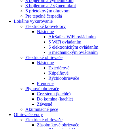
S bojlerom a výmenníkom
S bojlerom a 2 výmenníkmi
S prietokovým ohrevom
Pre tepelné čerpadlá
Lokálne vykurovanie
Elektrické konvektory
Nástenné
AirSafe s WiFi ovládaním
S WiFi ovládaním
S elektronickým ovládaním
S mechanickým ovládaním
Elektrické ohrievače
Nástenné
Exteriérové
Kúpelňové
Rýchloohrievače
Prenosné
Plynové ohrievače
Cez stenu (kachle)
Do komína (kachle)
Závesné
Akumulačné pece
Ohrievače vody
Elektrické ohrievače
Zásobníkové ohrievače