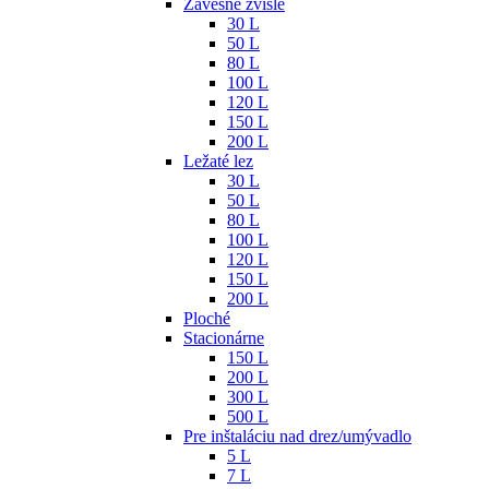
Závesné zvislé
30 L
50 L
80 L
100 L
120 L
150 L
200 L
Ležaté lez
30 L
50 L
80 L
100 L
120 L
150 L
200 L
Ploché
Stacionárne
150 L
200 L
300 L
500 L
Pre inštaláciu nad drez/umývadlo
5 L
7 L