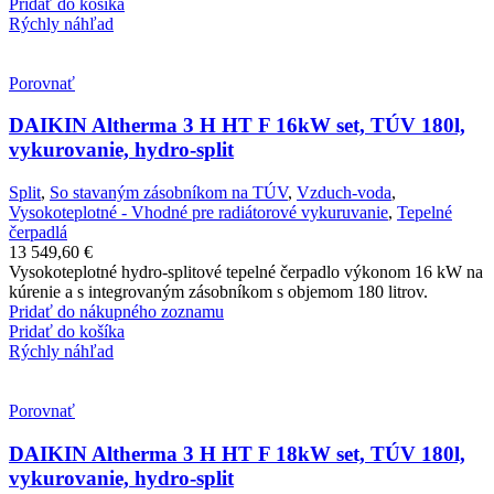
Pridať do košíka
Rýchly náhľad
Porovnať
DAIKIN Altherma 3 H HT F 16kW set, TÚV 180l,
vykurovanie, hydro-split
Split
,
So stavaným zásobníkom na TÚV
,
Vzduch-voda
,
Vysokoteplotné - Vhodné pre radiátorové vykuruvanie
,
Tepelné
čerpadlá
13 549,60
€
Vysokoteplotné hydro-splitové tepelné čerpadlo výkonom 16 kW na
kúrenie a s integrovaným zásobníkom s objemom 180 litrov.
Pridať do nákupného zoznamu
Pridať do košíka
Rýchly náhľad
Porovnať
DAIKIN Altherma 3 H HT F 18kW set, TÚV 180l,
vykurovanie, hydro-split