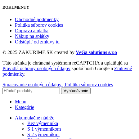
DOKUMENTY
Obchodné podmienky
Politika súborov cookies
Doprava a platba
Nákup na splátky
Odstúpiť od zmluvy tu
© 2025 ZAKURIME.SK created by
VeGa solutions s.r.o
Táto stránka je chránená systémom reCAPTCHA a uplatňujú sa
Pravidlá ochrany osobných údajov
spoločnosti Google a
Zmluvné
podmienky
.
Spracovanie osobných údajov |
Politika súborov cookies
Vyhľadávanie
Menu
Kategórie
Akumulačné nádrže
Bez výmenníka
S 1 výmenníkom
S 2 výmenníkmi