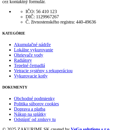
cez kontaktný formulár.
IČO: 56 410 123
DIČ: 1129967267
Č. živnostenského registra: 440-49636
KATEGÓRIE
Akumulačné nádrže
Lokálne vykurovanie
Ohrievače vody
Radiátory
Tepelné čerpadlá
Vetracie systémy s rekuperáciou
Vykurovacie kotly
DOKUMENTY
Obchodné podmienky
Politika súborov cookies
Doprava a platba
Nákup na splátky
Odstúpiť od zmluvy tu
© 2025 ZAKURIME.SK created by
VeGa solutions s.r.o