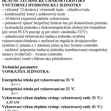
HLAVNÉ TECHNICKÉ CHARAKTERISTIKY
VNÚTORNEJ HYDRONICKEJ JEDNOTKY
– výkonný 72-doskový výmenník tepla – chladivo/voda
– kondenzačný kotol z antikorovej ocele
– 10-litrová expanzná nádoba vykurovania
– prietokový spínač bezpečnej funkcie len pri dostatočnom prietoku
– hydraulická jednotka s nízkoenergetickým obehovým čerpadlom
(pri verzii PLUS pracuje aj pre ohrev zásobníka TÚV)
– zabudovaná elektronická riadiaca jednotka systému
vykurovania/chladenia s možnosťou regulácie dvojzónového
systému (1 priama a 1 miešaná zóna) aj bez System controller
– možnosť pripojenia riadiacej jednotky kombinovanej energetickej
sústavy (voliteľné) – System controller
– uzatvárací ventil s filtrom ako príslušenstvo
Technické parametre
VONKAJŠIA JEDNOTKA:
Energetická trieda pri vykurovaní na 35 °C
A+++
Energetická trieda pri vykurovaní na 55 °C
A++
Vykurovací výkon (teplota výstup. vykurovacej vody 35 °C
)
4,40 kW
Vykurovací výkon (teplota výstup. vykurovacej vody 45 °C)