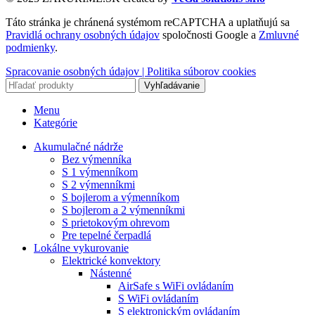
Táto stránka je chránená systémom reCAPTCHA a uplatňujú sa
Pravidlá ochrany osobných údajov
spoločnosti Google a
Zmluvné
podmienky
.
Spracovanie osobných údajov |
Politika súborov cookies
Vyhľadávanie
Menu
Kategórie
Akumulačné nádrže
Bez výmenníka
S 1 výmenníkom
S 2 výmenníkmi
S bojlerom a výmenníkom
S bojlerom a 2 výmenníkmi
S prietokovým ohrevom
Pre tepelné čerpadlá
Lokálne vykurovanie
Elektrické konvektory
Nástenné
AirSafe s WiFi ovládaním
S WiFi ovládaním
S elektronickým ovládaním