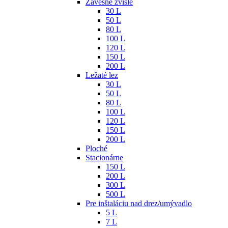
Závesné zvislé
30 L
50 L
80 L
100 L
120 L
150 L
200 L
Ležaté lez
30 L
50 L
80 L
100 L
120 L
150 L
200 L
Ploché
Stacionárne
150 L
200 L
300 L
500 L
Pre inštaláciu nad drez/umývadlo
5 L
7 L