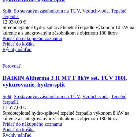
Split
,
So stavaným zásobníkom na TÚV
,
Vzduch-voda
,
Tepelné
čerpadlá
12 034,00
€
Strednoteplotné hydro-splitové tepelné čerpadlo výkonom 10 kW na
kúrenie a s integrovaným zásobníkom s objemom 180 litrov.
Pridať do nákupného zoznamu
Pridať do košíka
Rýchly náhľad
Porovnať
DAIKIN Altherma 3 H MT F 8kW set, TÚV 180l,
vykurovanie, hydro-split
Split
,
So stavaným zásobníkom na TÚV
,
Vzduch-voda
,
Tepelné
čerpadlá
11 557,00
€
Stredoteplotné hydro-splitové tepelné čerpadlo výkonom 8 kW na
kúrenie a s integrovaným zásobníkom s objemom 180 litrov.
Pridať do nákupného zoznamu
Pridať do košíka
Rýchly náhľad