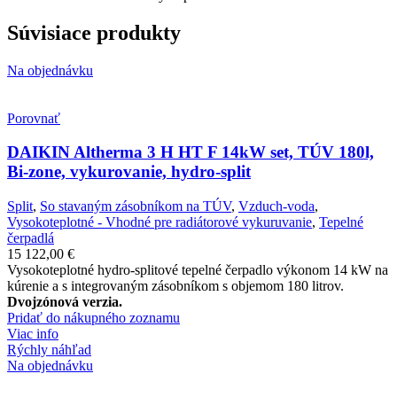
Súvisiace produkty
Na objednávku
Porovnať
DAIKIN Altherma 3 H HT F 14kW set, TÚV 180l,
Bi-zone, vykurovanie, hydro-split
Split
,
So stavaným zásobníkom na TÚV
,
Vzduch-voda
,
Vysokoteplotné - Vhodné pre radiátorové vykuruvanie
,
Tepelné
čerpadlá
15 122,00
€
Vysokoteplotné hydro-splitové tepelné čerpadlo výkonom 14 kW na
kúrenie a s integrovaným zásobníkom s objemom 180 litrov.
Dvojzónová verzia.
Pridať do nákupného zoznamu
Viac info
Rýchly náhľad
Na objednávku