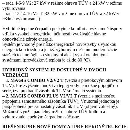
– rada 4-6-9 V2: 27 kW v režime ohrevu TÚV a 24 kW v režime
vykurovania
– rada 12-14-16 V2 T: 32 kW v režime ohrevu TÚV a 32 kW v
režime vykurovania).
Hybridné tepelné čerpadlo poskytuje komfort a významné úspory
vďaka vysokej energetickej účinnosti, využívajúc hlavne
obnoviteľné zdroje energie.
Systém je vhodný pre nízkoenergetické novostavby s vysokou
energetickou triedou a je tiež výborným riešením modernizácie
starších technológií, so strednými ale aj vysokoteplotnými
systémami (prevádzková teplota je až do 80 °C).
HYBRIDNÝ SYSTÉM JE DOSTUPNÝ V DVOCH
VERZIÁCH
–
1. MAGIS COMBO V2/V2 T
(verzia s prietokovým ohrevom
TÚV). Pre zvýšenie množstva teplej vody je možné pripojiť do
série, tzv. predradiť zásobník TÚV solárneho systému.
–
2. MAGIS COMBO PLUS V2/V2 T
(verzia s možnosťou
pripojenia samostatného zásobníka TÚV). Vnútorná jednotka je
prispôsobená pre samostatný zásobník TÚV (objem voliteľný).
Možnosť využiť paralelný režim – ohrev TÚV kotlom a
vykurovanie tepelným čerpadlom súčasne.
RIEŠENIE PRE NOVÉ DOMY AJ PRE REKONŠTRUKCIE