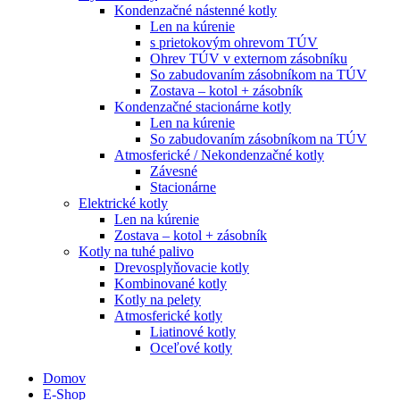
Kondenzačné nástenné kotly
Len na kúrenie
s prietokovým ohrevom TÚV
Ohrev TÚV v externom zásobníku
So zabudovaním zásobníkom na TÚV
Zostava – kotol + zásobník
Kondenzačné stacionárne kotly
Len na kúrenie
So zabudovaním zásobníkom na TÚV
Atmosferické / Nekondenzačné kotly
Závesné
Stacionárne
Elektrické kotly
Len na kúrenie
Zostava – kotol + zásobník
Kotly na tuhé palivo
Drevosplyňovacie kotly
Kombinované kotly
Kotly na pelety
Atmosferické kotly
Liatinové kotly
Oceľové kotly
Domov
E-Shop