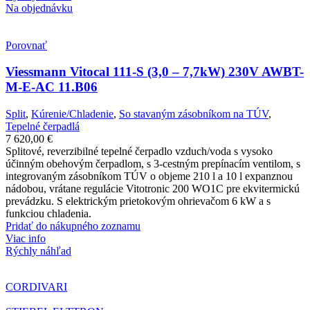
Na objednávku
Porovnať
Viessmann Vitocal 111-S (3,0 – 7,7kW) 230V AWBT-
M-E-AC 11.B06
Split
,
Kúrenie/Chladenie
,
So stavaným zásobníkom na TÚV
,
Tepelné čerpadlá
7 620,00
€
Splitové, reverzibilné tepelné čerpadlo vzduch/voda s vysoko
účinným obehovým čerpadlom, s 3-cestným prepínacím ventilom, s
integrovaným zásobníkom TÚV o objeme 210 l a 10 l expanznou
nádobou, vrátane regulácie Vitotronic 200 WO1C pre ekvitermickú
prevádzku. S elektrickým prietokovým ohrievačom 6 kW a s
funkciou chladenia.
Pridať do nákupného zoznamu
Viac info
Rýchly náhľad
CORDIVARI