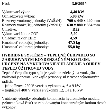
Kód:
3.030615
Vykurovací výkon:
4,40 kW
Ochladzovací výkon:
5,00 kW
Rozmery vnútornej jednotky (VxŠxH):
760 x 440 x 440 mm
Rozmery vonkajšej jednotky (VxŠxH):
638 x 880 x 364 mm
Chladivo:
R32
Vykurovací faktor COP:
5,20
Chladiaci faktor EER:
4,59
Hmotnosť vonkajšej jednotky:
47,5 kg
Hmotnosť vnútornej jednotky:
55,8 kg
HYBRIDNÉ SYSTÉMY – TEPELNÉ ČERPADLO SO
ZABUDOVANÝM KONDENZAČNÝM KOTLOM,
URČENÝ NA VYKUROVANIE/CHLADENIE A OHREV
TEPLEJ ÚŽITKOVEJ VODY.
Tepelné čerpadlo typu split je systém rozdelený na vonkajšiu a
vnútornú jednotku. Vonkajšie jednotky sú v dvoch výkonových
radách:
– jednofázová 230 V verzia s výkonmi 4, 6 a 9 kW
– trojfázová 400 V verzia s výkonmi 12, 14 a 16 kW
Vnútorné jednotky obsahujú kombináciu hydronického modulu
(výmenníková časť) so zabudovaným kondenzačným kotlom dvoch
výkonov: