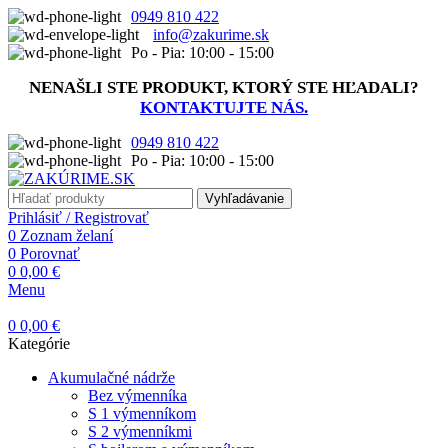
0949 810 422
info@zakurime.sk
Po - Pia: 10:00 - 15:00
NENAŠLI STE PRODUKT, KTORÝ STE HĽADALI?
KONTAKTUJTE NÁS.
0949 810 422
Po - Pia: 10:00 - 15:00
Vyhľadávanie
Prihlásiť / Registrovať
0
Zoznam želaní
0
Porovnať
0
0,00
€
Menu
0
0,00
€
Kategórie
Akumulačné nádrže
Bez výmenníka
S 1 výmenníkom
S 2 výmenníkmi