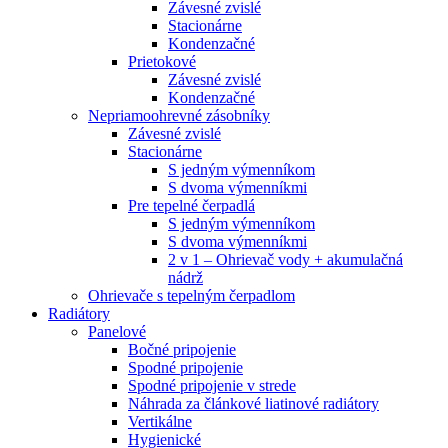
Závesné zvislé
Stacionárne
Kondenzačné
Prietokové
Závesné zvislé
Kondenzačné
Nepriamoohrevné zásobníky
Závesné zvislé
Stacionárne
S jedným výmenníkom
S dvoma výmenníkmi
Pre tepelné čerpadlá
S jedným výmenníkom
S dvoma výmenníkmi
2 v 1 – Ohrievač vody + akumulačná
nádrž
Ohrievače s tepelným čerpadlom
Radiátory
Panelové
Bočné pripojenie
Spodné pripojenie
Spodné pripojenie v strede
Náhrada za článkové liatinové radiátory
Vertikálne
Hygienické