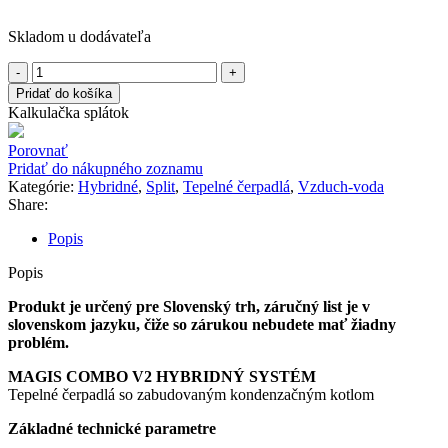
Skladom u dodávateľa
množstvo
IMMERGAS
Pridať do košíka
MAGIS
Kalkulačka splátok
COMBO
4
Porovnať
PLUS
Pridať do nákupného zoznamu
V2
Kategórie:
Hybridné
,
Split
,
Tepelné čerpadlá
,
Vzduch-voda
Share:
Popis
Popis
Produkt je určený pre Slovenský trh, záručný list je v
slovenskom jazyku, čiže so zárukou nebudete mať žiadny
problém.
MAGIS COMBO V2 HYBRIDNÝ SYSTÉM
Tepelné čerpadlá so zabudovaným kondenzačným kotlom
Základné technické parametre