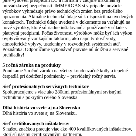
plne vyhoveli predpisom EÚ a normám v záujme maximálnej
prevádzkovej bezpečnosti. IMMERGAS si v prípade inovácie
výrobkov vyhradzuje právo technických zmien bez predošlého
upozornenia. Aktuálne technické údaje sú k dispozícii na uvedených
kontaktoch. Technické údaje uvedené v dokumente sa vzťahujú na
nové výrobky, ktoré sú riadne inštalované a používané v súlade s
platnými predpismi. Počas životnosti výrobkov môže byť ich výkon
ovplyvňovaný vonkajšími faktormi, ako napr. tvrdosť vody,
atmosferické vplyvy, usadeniny v rozvodných systémoch atd‘.
Poznámka: Odporúčame vykonávať pravidelnú údržbu a servisné
prehliadky!
5 ročná záruka na produkty
Ponúkame 5 ročnú záruku na všetky kondenzačné kotly a tepelné
čerpadlá pri dodržení podmienky – pravidelný ročný servis.
Sieť profesionálnych servisných technikov
Spolupracujeme s viac ako 280timi profesionálnymi srvisnými
technikmi s pokrytím celého Slovenska.
Dlhá história vo svete aj na Slovensku
Dlhá história vo svete aj na Slovensku.
Sieť certifikovaných inštalatérov
S našou značkou pracuje viac ako 400 kvalifikovaných inštalatérov,
ktorí sú našimi certifikovanými partnermi.