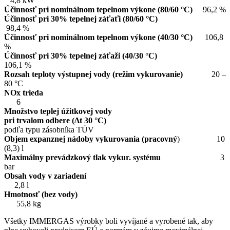
4,8 kW
Účinnosť pri nominálnom tepelnom výkone (80/60 °C)
96,2 %
Účinnosť pri 30% tepelnej záťaťi (80/60 °C)
98,4 %
Účinnosť pri nominálnom tepelnom výkone (40/30 °C)
106,8
%
Účinnosť pri 30% tepelnej záťaži (40/30 °C)
106,1 %
Rozsah teploty výstupnej vody (režim vykurovanie)
20 –
80 °C
NOx trieda
6
Množstvo teplej úžitkovej vody
pri trvalom odbere (Δt 30 °C)
podľa typu zásobníka TÚV
Objem expanznej nádoby vykurovania (pracovný
) 10
(8,3) l
Maximálny prevádzkový tlak vykur. systému
3
bar
Obsah vody v zariadení
2,8 l
Hmotnosť (bez vody)
55,8 kg
Všetky IMMERGAS výrobky boli vyvíjané a vyrobené tak, aby