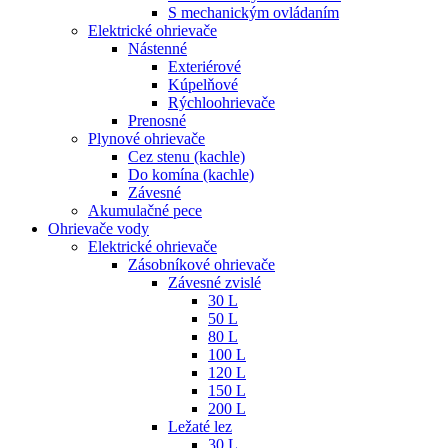
S mechanickým ovládaním
Elektrické ohrievače
Nástenné
Exteriérové
Kúpelňové
Rýchloohrievače
Prenosné
Plynové ohrievače
Cez stenu (kachle)
Do komína (kachle)
Závesné
Akumulačné pece
Ohrievače vody
Elektrické ohrievače
Zásobníkové ohrievače
Závesné zvislé
30 L
50 L
80 L
100 L
120 L
150 L
200 L
Ležaté lez
30 L