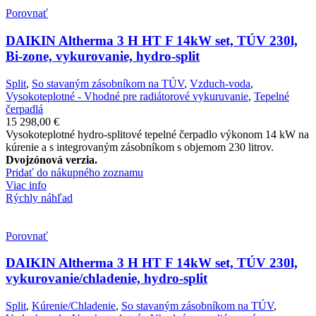
Porovnať
DAIKIN Altherma 3 H HT F 14kW set, TÚV 230l,
Bi-zone, vykurovanie, hydro-split
Split
,
So stavaným zásobníkom na TÚV
,
Vzduch-voda
,
Vysokoteplotné - Vhodné pre radiátorové vykuruvanie
,
Tepelné
čerpadlá
15 298,00
€
Vysokoteplotné hydro-splitové tepelné čerpadlo výkonom 14 kW na
kúrenie a s integrovaným zásobníkom s objemom 230 litrov.
Dvojzónová verzia.
Pridať do nákupného zoznamu
Viac info
Rýchly náhľad
Porovnať
DAIKIN Altherma 3 H HT F 14kW set, TÚV 230l,
vykurovanie/chladenie, hydro-split
Split
,
Kúrenie/Chladenie
,
So stavaným zásobníkom na TÚV
,