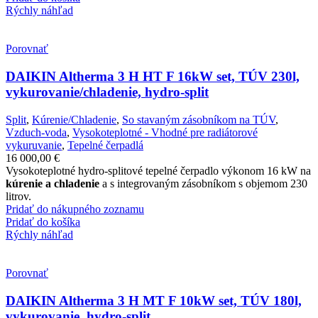
Rýchly náhľad
Porovnať
DAIKIN Altherma 3 H HT F 16kW set, TÚV 230l,
vykurovanie/chladenie, hydro-split
Split
,
Kúrenie/Chladenie
,
So stavaným zásobníkom na TÚV
,
Vzduch-voda
,
Vysokoteplotné - Vhodné pre radiátorové
vykuruvanie
,
Tepelné čerpadlá
16 000,00
€
Vysokoteplotné hydro-splitové tepelné čerpadlo výkonom 16 kW na
kúrenie a chladenie
a s integrovaným zásobníkom s objemom 230
litrov.
Pridať do nákupného zoznamu
Pridať do košíka
Rýchly náhľad
Porovnať
DAIKIN Altherma 3 H MT F 10kW set, TÚV 180l,
vykurovanie, hydro-split