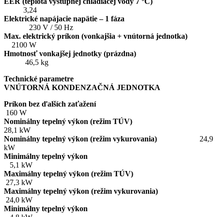
EER (teplota výstupnej chladiacej vody 7 °C)
3,24
Elektrické napájacie napätie – 1 fáza
230 V / 50 Hz
Max. elektrický príkon (vonkajšia + vnútorná jednotka)
2100 W
Hmotnosť vonkajšej jednotky (prázdna)
46,5 kg
Technické parametre
VNÚTORNÁ KONDENZAČNÁ JEDNOTKA
Príkon bez ďalších zaťažení
160 W
Nominálny tepelný výkon (režim TÚV)
28,1 kW
Nominálny tepelný výkon (režim vykurovania)
24,9
kW
Minimálny tepelný výkon
5,1 kW
Maximálny tepelný výkon (režim TÚV)
27,3 kW
Maximálny tepelný výkon (režim vykurovania)
24,0 kW
Minimálny tepelný výkon