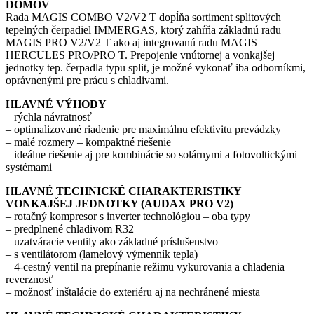
DOMOV
Rada MAGIS COMBO V2/V2 T dopĺňa sortiment splitových
tepelných čerpadiel IMMERGAS, ktorý zahŕňa základnú radu
MAGIS PRO V2/V2 T ako aj integrovanú radu MAGIS
HERCULES PRO/PRO T. Prepojenie vnútornej a vonkajšej
jednotky tep. čerpadla typu split, je možné vykonať iba odborníkmi,
oprávnenými pre prácu s chladivami.
HLAVNÉ VÝHODY
– rýchla návratnosť
– optimalizované riadenie pre maximálnu efektivitu prevádzky
– malé rozmery – kompaktné riešenie
– ideálne riešenie aj pre kombinácie so solárnymi a fotovoltickými
systémami
HLAVNÉ TECHNICKÉ CHARAKTERISTIKY
VONKAJŠEJ JEDNOTKY (AUDAX PRO V2)
– rotačný kompresor s inverter technológiou – oba typy
– predplnené chladivom R32
– uzatváracie ventily ako základné príslušenstvo
– s ventilátorom (lamelový výmenník tepla)
– 4-cestný ventil na prepínanie režimu vykurovania a chladenia –
reverznosť
– možnosť inštalácie do exteriéru aj na nechránené miesta