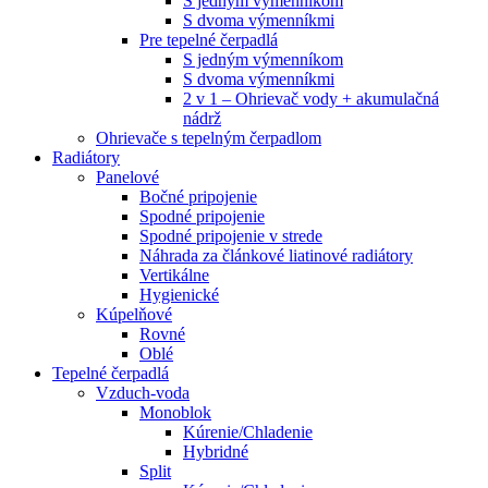
S jedným výmenníkom
S dvoma výmenníkmi
Pre tepelné čerpadlá
S jedným výmenníkom
S dvoma výmenníkmi
2 v 1 – Ohrievač vody + akumulačná
nádrž
Ohrievače s tepelným čerpadlom
Radiátory
Panelové
Bočné pripojenie
Spodné pripojenie
Spodné pripojenie v strede
Náhrada za článkové liatinové radiátory
Vertikálne
Hygienické
Kúpelňové
Rovné
Oblé
Tepelné čerpadlá
Vzduch-voda
Monoblok
Kúrenie/Chladenie
Hybridné
Split