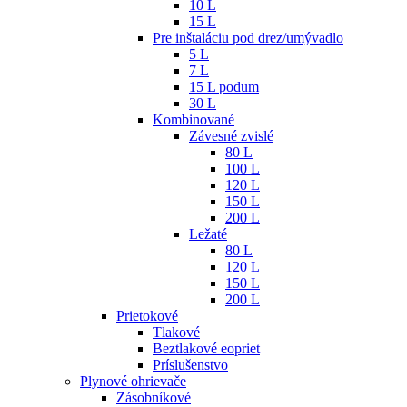
10 L
15 L
Pre inštaláciu pod drez/umývadlo
5 L
7 L
15 L podum
30 L
Kombinované
Závesné zvislé
80 L
100 L
120 L
150 L
200 L
Ležaté
80 L
120 L
150 L
200 L
Prietokové
Tlakové
Beztlakové eopriet
Príslušenstvo
Plynové ohrievače
Zásobníkové