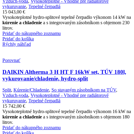
Vzduch-voda
,
Vysokoteplotné - Vhodné pre radiátorové
vykuruvanie
,
Tepelné čerpadlá
15 043,00
€
Vysokoteplotné hydro-splitové tepelné čerpadlo výkonom 14 kW na
kúrenie a chladenie
a s integrovaným zásobníkom s objemom 230
litrov.
Pridať do nákupného zoznamu
Pridať do košíka
Rýchly náhľad
Porovnať
DAIKIN Altherma 3 H HT F 16kW set, TÚV 180l,
vykurovanie/chladenie, hydro-split
Split
,
Kúrenie/Chladenie
,
So stavaným zásobníkom na TÚV
,
Vzduch-voda
,
Vysokoteplotné - Vhodné pre radiátorové
vykuruvanie
,
Tepelné čerpadlá
15 742,00
€
Vysokoteplotné hydro-splitové tepelné čerpadlo výkonom 16 kW na
kúrenie a chladenie
a s integrovaným zásobníkom s objemom 180
litrov.
Pridať do nákupného zoznamu
Pridať do košíka