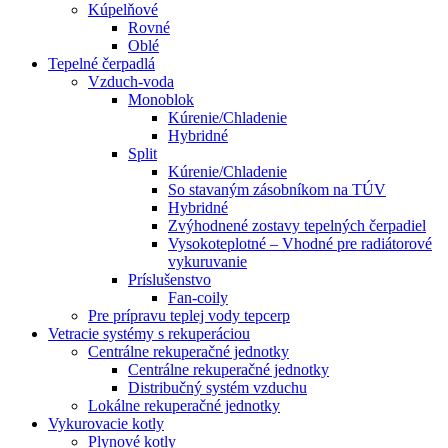
Kúpelňové
Rovné
Oblé
Tepelné čerpadlá
Vzduch-voda
Monoblok
Kúrenie/Chladenie
Hybridné
Split
Kúrenie/Chladenie
So stavaným zásobníkom na TÚV
Hybridné
Zvýhodnené zostavy tepelných čerpadiel
Vysokoteplotné – Vhodné pre radiátorové
vykuruvanie
Príslušenstvo
Fan-coily
Pre prípravu teplej vody tepcerp
Vetracie systémy s rekuperáciou
Centrálne rekuperačné jednotky
Centrálne rekuperačné jednotky
Distribučný systém vzduchu
Lokálne rekuperačné jednotky
Vykurovacie kotly
Plynové kotly