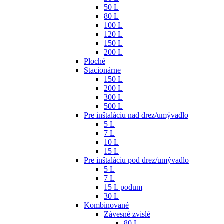
50 L
80 L
100 L
120 L
150 L
200 L
Ploché
Stacionárne
150 L
200 L
300 L
500 L
Pre inštaláciu nad drez/umývadlo
5 L
7 L
10 L
15 L
Pre inštaláciu pod drez/umývadlo
5 L
7 L
15 L podum
30 L
Kombinované
Závesné zvislé
80 L