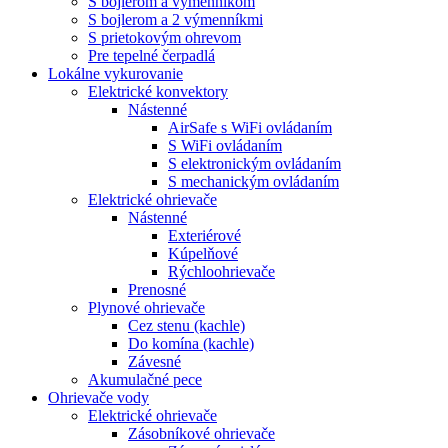
S bojlerom a výmenníkom
S bojlerom a 2 výmenníkmi
S prietokovým ohrevom
Pre tepelné čerpadlá
Lokálne vykurovanie
Elektrické konvektory
Nástenné
AirSafe s WiFi ovládaním
S WiFi ovládaním
S elektronickým ovládaním
S mechanickým ovládaním
Elektrické ohrievače
Nástenné
Exteriérové
Kúpelňové
Rýchloohrievače
Prenosné
Plynové ohrievače
Cez stenu (kachle)
Do komína (kachle)
Závesné
Akumulačné pece
Ohrievače vody
Elektrické ohrievače
Zásobníkové ohrievače