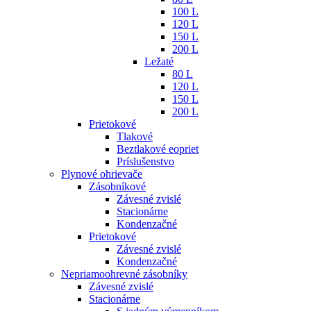
100 L
120 L
150 L
200 L
Ležaté
80 L
120 L
150 L
200 L
Prietokové
Tlakové
Beztlakové eopriet
Príslušenstvo
Plynové ohrievače
Zásobníkové
Závesné zvislé
Stacionárne
Kondenzačné
Prietokové
Závesné zvislé
Kondenzačné
Nepriamoohrevné zásobníky
Závesné zvislé
Stacionárne