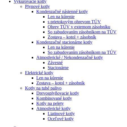
Vykurovacie kotly
Plynové kotly
Kondenzačné nástenné kotly
Len na kúrenie
s prietokovým ohrevom TÚV
Ohrev TÚV v externom zásobníku
So zabudovaním zásobníkom na TÚV
Zostava – kotol + zásobník
Kondenzačné stacionárne kotly
Len na kúrenie
So zabudovaním zásobníkom na TÚV
Atmosferické / Nekondenzačné kotly
Závesné
Stacionárne
Elektrické kotly
Len na kúrenie
Zostava – kotol + zásobník
Kotly na tuhé palivo
Drevosplyňovacie kotly
Kombinované kotly
Kotly na pelety
Atmosferické kotly
Liatinové kotly
Oceľové kotly