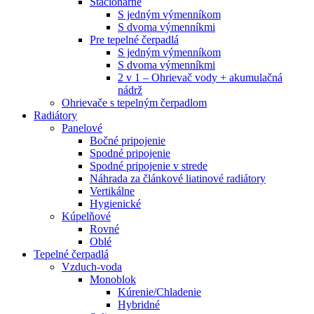
Stacionárne
S jedným výmenníkom
S dvoma výmenníkmi
Pre tepelné čerpadlá
S jedným výmenníkom
S dvoma výmenníkmi
2 v 1 – Ohrievač vody + akumulačná
nádrž
Ohrievače s tepelným čerpadlom
Radiátory
Panelové
Bočné pripojenie
Spodné pripojenie
Spodné pripojenie v strede
Náhrada za článkové liatinové radiátory
Vertikálne
Hygienické
Kúpelňové
Rovné
Oblé
Tepelné čerpadlá
Vzduch-voda
Monoblok
Kúrenie/Chladenie
Hybridné