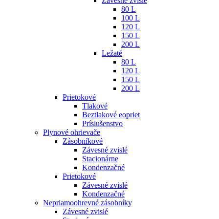
Závesné zvislé
80 L
100 L
120 L
150 L
200 L
Ležaté
80 L
120 L
150 L
200 L
Prietokové
Tlakové
Beztlakové eopriet
Príslušenstvo
Plynové ohrievače
Zásobníkové
Závesné zvislé
Stacionárne
Kondenzačné
Prietokové
Závesné zvislé
Kondenzačné
Nepriamoohrevné zásobníky
Závesné zvislé