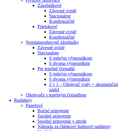
Plynové ohrievače
Zásobníkové
Závesné zvislé
Stacionárne
Kondenzačné
Prietokové
Závesné zvislé
Kondenzačné
Nepriamoohrevné zásobníky
Závesné zvislé
Stacionárne
S jedným výmenníkom
S dvoma výmenníkmi
Pre tepelné čerpadlá
S jedným výmenníkom
S dvoma výmenníkmi
2 v 1 – Ohrievač vody + akumulačná
nádrž
Ohrievače s tepelným čerpadlom
Radiátory
Panelové
Bočné pripojenie
Spodné pripojenie
Spodné pripojenie v strede
Náhrada za článkové liatinové radiátory