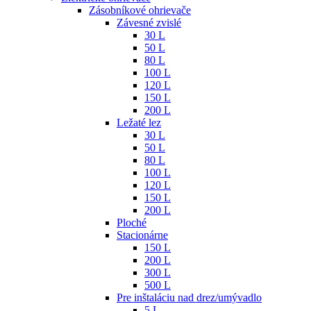
Zásobníkové ohrievače
Závesné zvislé
30 L
50 L
80 L
100 L
120 L
150 L
200 L
Ležaté lez
30 L
50 L
80 L
100 L
120 L
150 L
200 L
Ploché
Stacionárne
150 L
200 L
300 L
500 L
Pre inštaláciu nad drez/umývadlo
5 L