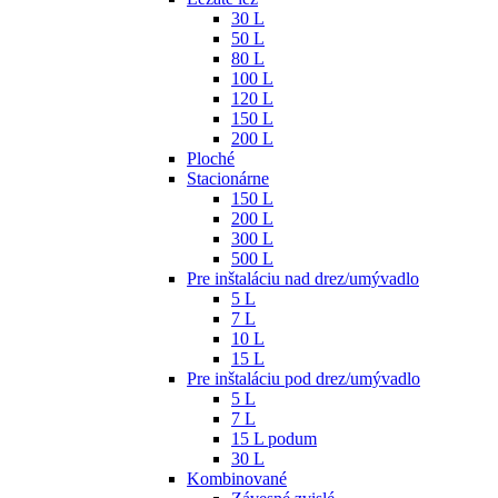
30 L
50 L
80 L
100 L
120 L
150 L
200 L
Ploché
Stacionárne
150 L
200 L
300 L
500 L
Pre inštaláciu nad drez/umývadlo
5 L
7 L
10 L
15 L
Pre inštaláciu pod drez/umývadlo
5 L
7 L
15 L podum
30 L
Kombinované