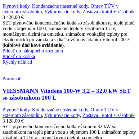
Plynové kotly
,
Kondenzačné nástenné kotly
,
Ohrev TÚV v
externom zásobníku
,
Vykurovacie kotly
,
Zostava - kotol + zásobník
3 426,00
€
SET plynového kondenzačného kotla so zásobníkom na teplú pitnú
vodu s objemom 100 l, snímačom teploty zásobníka TÚV,
montážnymi dielmi na omietku, snímačom vonkajšej teploty pre
ekvitermickú prevádzku a s diaľkovým ovládaním Vitotrol 200-E
(káblové diaľkové ovládanie)
.
Pridať do nákupného zoznamu
Pridať do košíka
Rýchly náhľad
Porovnať
VIESSMANN Vitodens 100-W 3,2 – 32,0 kW SET
so zásobníkom 100 L
Plynové kotly
,
Kondenzačné nástenné kotly
,
Ohrev TÚV v
externom zásobníku
,
Vykurovacie kotly
,
Zostava - kotol + zásobník
3 128,00
€
SET plynového kondenzačného kotla výkonom 32 kW so
zásobníkom na teplú pitnú vodu s objemom 100 l, snímačom teploty
zásobníka TÚV a s montážnymi dielmi na omietku.