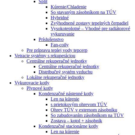
Split
Kúrenie/Chladenie
So stavaným zásobníkom na TÚV
Hybridné
Zvýhodnené zostavy tepelných čerpadiel
Vysokoteplotné – Vhodné pre radiátorové
vykuruvanie
Príslušenstvo
Fan-coily
Pre prípravu teplej vody tepcerp
Vetracie systémy s rekuperáciou
Centrálne rekuperačné jednotky
Centrálne rekuperačné jednotky
Distribučný systém vzduchu
Lokálne rekuperačné jednotky
Vykurovacie kotly
Plynové kotly
Kondenzačné nástenné kotly
Len na kúrenie
s prietokovým ohrevom TÚV
Ohrev TÚV v externom zásobníku
So zabudovaním zásobníkom na TÚV
Zostava – kotol + zásobník
Kondenzačné stacionárne kotly
Len na kúrenie