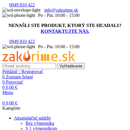
0949 810 422
info@zakurime.sk
Po - Pia: 10:00 - 15:00
NENAŠLI STE PRODUKT, KTORÝ STE HĽADALI?
KONTAKTUJTE NÁS.
0949 810 422
Po - Pia: 10:00 - 15:00
Vyhľadávanie
Prihlásiť / Registrovať
0
Zoznam želaní
0
Porovnať
0
0,00
€
Menu
0
0,00
€
Kategórie
Akumulačné nádrže
Bez výmenníka
S 1 výmenníkom