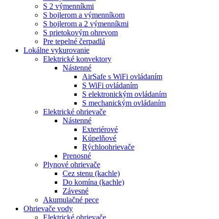
S 2 výmenníkmi
S bojlerom a výmenníkom
S bojlerom a 2 výmenníkmi
S prietokovým ohrevom
Pre tepelné čerpadlá
Lokálne vykurovanie
Elektrické konvektory
Nástenné
AirSafe s WiFi ovládaním
S WiFi ovládaním
S elektronickým ovládaním
S mechanickým ovládaním
Elektrické ohrievače
Nástenné
Exteriérové
Kúpelňové
Rýchloohrievače
Prenosné
Plynové ohrievače
Cez stenu (kachle)
Do komína (kachle)
Závesné
Akumulačné pece
Ohrievače vody
Elektrické ohrievače