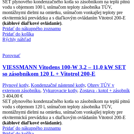
SET plynového kondenzačného kotla so zásobníkom na teplú pitnú
vodu s objemom 100 l, snímačom teploty zásobníka TÚV,
montážnymi dielmi na omietku, snímačom vonkajšej teploty pre
ekvitermickú prevádzku a s diaľkovým ovládaním Vitotrol 200-E
(káblové diaľkové ovládanie)
.
Pridať do nákupného zoznamu
Pridať do košíka
Rýchly náhľad
Porovnať
VIESSMANN Vitodens 100-W 3,2 – 11,0 kW SET
so zásobníkom 120 L + Vitotrol 200-E
Plynové kotly
,
Kondenzačné nástenné kotly
,
Ohrev TÚV v
externom zásobníku
,
Vykurovacie kotly
,
Zostava - kotol + zásobník
3 404,00
€
SET plynového kondenzačného kotla so zásobníkom na teplú pitnú
vodu s objemom 120 l, snímačom teploty zásobníka TÚV,
montážnymi dielmi na omietku, snímačom vonkajšej teploty pre
ekvitermickú prevádzku a s diaľkovým ovládaním Vitotrol 200-E
(káblové diaľkové ovládanie)
.
Pridať do nákupného zoznamu
Pridať do košíka