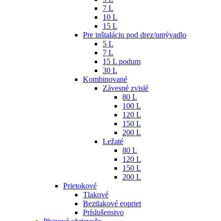
7 L
10 L
15 L
Pre inštaláciu pod drez/umývadlo
5 L
7 L
15 L podum
30 L
Kombinované
Závesné zvislé
80 L
100 L
120 L
150 L
200 L
Ležaté
80 L
120 L
150 L
200 L
Prietokové
Tlakové
Beztlakové eopriet
Príslušenstvo