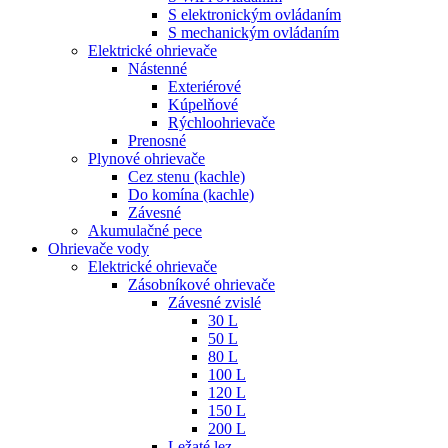
S elektronickým ovládaním
S mechanickým ovládaním
Elektrické ohrievače
Nástenné
Exteriérové
Kúpelňové
Rýchloohrievače
Prenosné
Plynové ohrievače
Cez stenu (kachle)
Do komína (kachle)
Závesné
Akumulačné pece
Ohrievače vody
Elektrické ohrievače
Zásobníkové ohrievače
Závesné zvislé
30 L
50 L
80 L
100 L
120 L
150 L
200 L
Ležaté lez