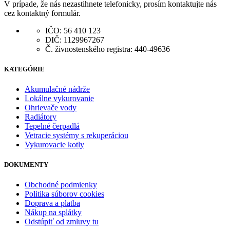
V prípade, že nás nezastihnete telefonicky, prosím kontaktujte nás
cez kontaktný formulár.
IČO: 56 410 123
DIČ: 1129967267
Č. živnostenského registra: 440-49636
KATEGÓRIE
Akumulačné nádrže
Lokálne vykurovanie
Ohrievače vody
Radiátory
Tepelné čerpadlá
Vetracie systémy s rekuperáciou
Vykurovacie kotly
DOKUMENTY
Obchodné podmienky
Politika súborov cookies
Doprava a platba
Nákup na splátky
Odstúpiť od zmluvy tu