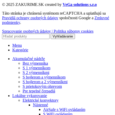
© 2025 ZAKURIME.SK created by
VeGa solutions s.r.o
Táto stránka je chránená systémom reCAPTCHA a uplatňujú sa
Pravidlá ochrany osobných údajov
spoločnosti Google a
Zmluvné
podmienky
.
Spracovanie osobných údajov |
Politika súborov cookies
Vyhľadávanie
Menu
Kategórie
Akumulačné nádrže
Bez výmenníka
S 1 výmenníkom
S 2 výmenníkmi
S bojlerom a výmenníkom
S bojlerom a 2 výmenníkmi
S prietokovým ohrevom
Pre tepelné čerpadlá
Lokálne vykurovanie
Elektrické konvektory
Nástenné
AirSafe s WiFi ovládaním
S WiFi ovládaním