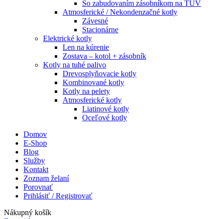
So zabudovaním zásobníkom na TÚV
Atmosferické / Nekondenzačné kotly
Závesné
Stacionárne
Elektrické kotly
Len na kúrenie
Zostava – kotol + zásobník
Kotly na tuhé palivo
Drevosplyňovacie kotly
Kombinované kotly
Kotly na pelety
Atmosferické kotly
Liatinové kotly
Oceľové kotly
Domov
E-Shop
Blog
Služby
Kontakt
Zoznam želaní
Porovnať
Prihlásiť / Registrovať
Nákupný košík