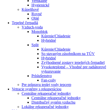
Vertikálne
Hygienické
Kúpelňové
Rovné
Oblé
Tepelné čerpadlá
Vzduch-voda
Monoblok
Kúrenie/Chladenie
Hybridné
Split
Kúrenie/Chladenie
So stavaným zásobníkom na TÚV
Hybridné
Zvýhodnené zostavy tepelných čerpadiel
Vysokoteplotné – Vhodné pre radiátorové
vykuruvanie
Príslušenstvo
Fan-coily
Pre prípravu teplej vody tepcerp
Vetracie systémy s rekuperáciou
Centrálne rekuperačné jednotky
Centrálne rekuperačné jednotky
Distribučný systém vzduchu
Lokálne rekuperačné jednotky