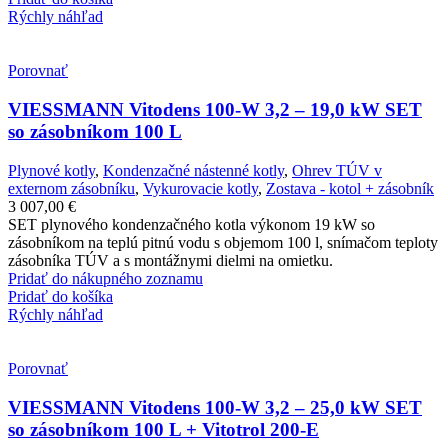
Rýchly náhľad
Porovnať
VIESSMANN Vitodens 100-W 3,2 – 19,0 kW SET
so zásobníkom 100 L
Plynové kotly
,
Kondenzačné nástenné kotly
,
Ohrev TÚV v
externom zásobníku
,
Vykurovacie kotly
,
Zostava - kotol + zásobník
3 007,00
€
SET plynového kondenzačného kotla výkonom 19 kW so
zásobníkom na teplú pitnú vodu s objemom 100 l, snímačom teploty
zásobníka TÚV a s montážnymi dielmi na omietku.
Pridať do nákupného zoznamu
Pridať do košíka
Rýchly náhľad
Porovnať
VIESSMANN Vitodens 100-W 3,2 – 25,0 kW SET
so zásobníkom 100 L + Vitotrol 200-E