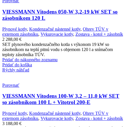
Porovnať
VIESSMANN Vitodens 050-W 3,2-19 kW SET so
zásobníkom 120 L
Plynové kotly
,
Kondenzačné nástenné kotly
,
Ohrev TÚV v
externom zásobníku
,
Vykurovacie kotly
,
Zostava - kotol + zásobník
2 288,00
€
SET plynového kondenzačného kotla s výkonom 19 kW so
zásobníkom na teplú pitnú vodu s objemom 120 l a snímačom
teploty zásobníka TÚV.
Pridať do nákupného zoznamu
Pridať do košíka
Rýchly náhľad
Porovnať
VIESSMANN Vitodens 100-W 3,2 – 11,0 kW SET
so zásobníkom 100 L + Vitotrol 200-E
Plynové kotly
,
Kondenzačné nástenné kotly
,
Ohrev TÚV v
externom zásobníku
,
Vykurovacie kotly
,
Zostava - kotol + zásobník
3 188,00
€