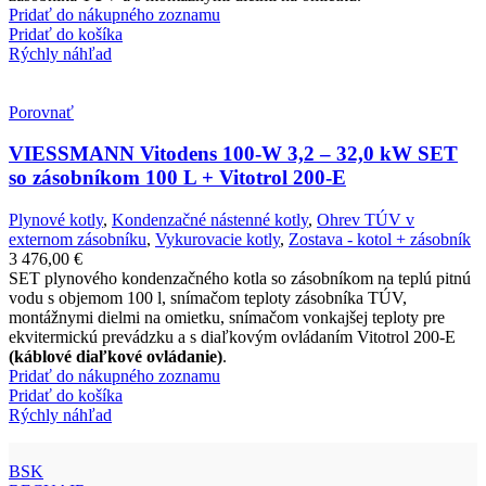
Pridať do nákupného zoznamu
Pridať do košíka
Rýchly náhľad
Porovnať
VIESSMANN Vitodens 100-W 3,2 – 32,0 kW SET
so zásobníkom 100 L + Vitotrol 200-E
Plynové kotly
,
Kondenzačné nástenné kotly
,
Ohrev TÚV v
externom zásobníku
,
Vykurovacie kotly
,
Zostava - kotol + zásobník
3 476,00
€
SET plynového kondenzačného kotla so zásobníkom na teplú pitnú
vodu s objemom 100 l, snímačom teploty zásobníka TÚV,
montážnymi dielmi na omietku, snímačom vonkajšej teploty pre
ekvitermickú prevádzku a s diaľkovým ovládaním Vitotrol 200-E
(káblové diaľkové ovládanie)
.
Pridať do nákupného zoznamu
Pridať do košíka
Rýchly náhľad
BSK