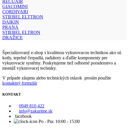
RECUAIR
GIACOMINI
CORDIVARI
STIEBEL ELTTRON
DAIKIN
PRANA
STIEBEL ELTRON
DRAŽICE
Špecializovaný e-shop s kvalitnou vykurovacou technikou ako sú
kotly, tepelné čerpadlá, radiátory a ďalšie komponenty pre
vykurovacie systémy. Poskytujeme tiež odborné poradenstvo a
montáž vykurovacej techniky.
V prípade záujmu alebo technických otázok prosím použite
kontaktný formulár
KONTAKT
0949 810 422
info@zakurime.sk
facebook
Po - Pia: 10:00 - 15:00