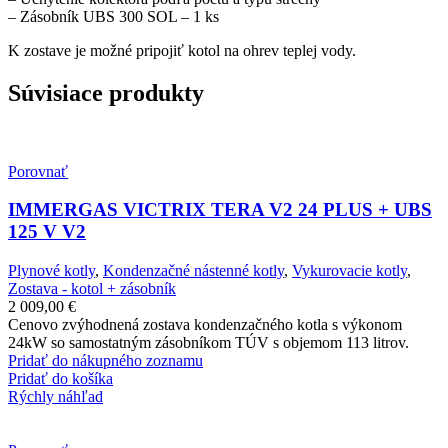
– Zásobník UBS 300 SOL – 1 ks
K zostave je možné pripojiť kotol na ohrev teplej vody.
Súvisiace produkty
Porovnať
IMMERGAS VICTRIX TERA V2 24 PLUS + UBS
125 V V2
Plynové kotly
,
Kondenzačné nástenné kotly
,
Vykurovacie kotly
,
Zostava - kotol + zásobník
2 009,00
€
Cenovo zvýhodnená zostava kondenzačného kotla s výkonom
24kW so samostatným zásobníkom TÚV s objemom 113 litrov.
Pridať do nákupného zoznamu
Pridať do košíka
Rýchly náhľad