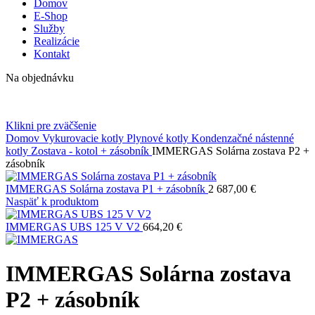
Domov
E-Shop
Služby
Realizácie
Kontakt
Na objednávku
Klikni pre zväčšenie
Domov
Vykurovacie kotly
Plynové kotly
Kondenzačné nástenné
kotly
Zostava - kotol + zásobník
IMMERGAS Solárna zostava P2 +
zásobník
IMMERGAS Solárna zostava P1 + zásobník
2 687,00
€
Naspäť k produktom
IMMERGAS UBS 125 V V2
664,20
€
IMMERGAS Solárna zostava
P2 + zásobník