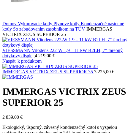
Domov
Vykurovacie kotly
Plynové kotly
Kondenzačné nástenné
kotly
So zabudovaním zásobníkom na TÚV
IMMERGAS
VICTRIX ZEUS SUPERIOR 25
VIESSMANN Vitodens 222-W 1,9 – 11 kW B2LH, 7" farebný
dotykový displej
4 219,00
€
Naspäť k produktom
IMMERGAS VICTRIX ZEUS SUPERIOR 35
3 225,00
€
IMMERGAS VICTRIX ZEUS
SUPERIOR 25
2 839,00
€
Ekologický, úsporný, závesný kondenzačný kotol s vyspelou
elektronikou a so zabudovaným 54 litrovým antikorovým