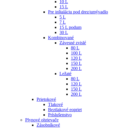
10 L
15 L
Pre inštaláciu pod drez/umývadlo
5 L
7 L
15 L podum
30 L
Kombinované
Závesné zvislé
80 L
100 L
120 L
150 L
200 L
Ležaté
80 L
120 L
150 L
200 L
Prietokové
Tlakové
Beztlakové eopriet
Príslušenstvo
Plynové ohrievače
Zásobníkové