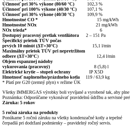
Účinnosť pri 30% výkone (80/60 °C)
102,3 %
Účinnosť pri 100% výkone (40/30 °C)
107,1 %
Účinnosť pri 30% výkone (40/30 °C)
109,9 %
Hmotnostné CO *
15 mg/kWh
Hmotnostné NOx
21 mg/kWh
NOx trieda*
6
Dostupný pracovný pretlak ventilátora
2 – 151 Pa
Špecifický prietok TÚV počas
prvých 10 minút (ΔT=30°C)
15,1 l/min
Maximálny prietok TÚV pri nepretržitom
odbere (ΔT=30°C
) 12,4 l/min
Objem expanznej nádoby
vykurovania (pracovný)
8 (5,8) l
Elektrické krytie – stupeň ochrany
IP X5D
Hmotnosť naplneného/prázdneho kotla
119 / 63,9 kg
* Platí pre G20 (zemný plyn) v režime ÚK
Všetky IMMERGAS výrobky boli vyvíjané a vyrobené tak, aby plne vy
Poznámka: Odporúčame vykonávať pravidelnú údržbu a servisné pre
Záruka: 5 rokov
5 ročná záruka na produkty
Ponúkame 5 ročnú záruku na všetky kondenzačné kotly a tepelné
čerpadlá pri dodržaní podmienky – pravidelný ročný servis.