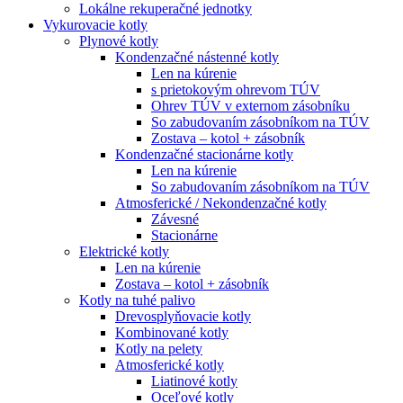
Lokálne rekuperačné jednotky
Vykurovacie kotly
Plynové kotly
Kondenzačné nástenné kotly
Len na kúrenie
s prietokovým ohrevom TÚV
Ohrev TÚV v externom zásobníku
So zabudovaním zásobníkom na TÚV
Zostava – kotol + zásobník
Kondenzačné stacionárne kotly
Len na kúrenie
So zabudovaním zásobníkom na TÚV
Atmosferické / Nekondenzačné kotly
Závesné
Stacionárne
Elektrické kotly
Len na kúrenie
Zostava – kotol + zásobník
Kotly na tuhé palivo
Drevosplyňovacie kotly
Kombinované kotly
Kotly na pelety
Atmosferické kotly
Liatinové kotly
Oceľové kotly