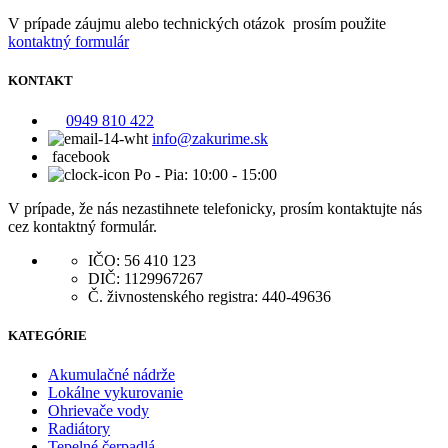
V prípade záujmu alebo technických otázok prosím použite
kontaktný formulár
KONTAKT
0949 810 422
info@zakurime.sk
facebook
Po - Pia: 10:00 - 15:00
V prípade, že nás nezastihnete telefonicky, prosím kontaktujte nás
cez kontaktný formulár.
IČO: 56 410 123
DIČ: 1129967267
Č. živnostenského registra: 440-49636
KATEGÓRIE
Akumulačné nádrže
Lokálne vykurovanie
Ohrievače vody
Radiátory
Tepelné čerpadlá