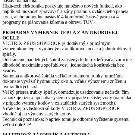
nastaví na tlačidlá.
High-tech elektronika poskytuje množstvo nových funkcií, ako
napríklad možnosť spravovať 3 zóny priamo z ovládacieho panela
kotla, alebo pohodlne nastaviť 4 komfortné časové pásma a 4
programy na plánovanie kúrenia a ohrevu TÚV.
PRIMÁRNY VÝMENNÍK TEPLA Z ANTIKOROVEJ
OCELE
VICTRIX ZEUS SUPERIOR je dodávaný s primárnym
výmenníkom tepla vyrobeným z antikorovej ocele a jednotrubkovej
špirály.
Odstránenie paralelných špirál zaústených do rozdeľovača, zaručuje
dlhodobú maximálnu spoľahlivosť: jednoduchá konštrukcia bez
zvarov.
Samotná antikorová špirála veľkého priemeru trubky, umožňuje
dokonale vyvážiť hydraulický okruh, vďaka výraznemu zníženiu
hydraulických strát.
Veľký prierez trubky špirály, obmedzuje usadzovanie nečistôt, čím
sa znižuje riziko upchatia systému v prípade nečistej vody (napríklad
v prípade výmeny kotlov v existujúcich starých systémoch).
Vďaka tejto vlastnosti sú kotly VICTRIX ZEUS SUPERIOR
vhodné aj na výmeny starých kotlov.
Technická poznámka: Napriek tomu je odborné vyčistenie systému
veľmi dôležité!
54 LITROVÝ ZÁSOBNÍK Z ANTIKORA