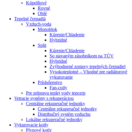
Kúpelňové
Rovné
Oblé
Tepelné čerpadlá
Vzduch-voda
Monoblok
Kúrenie/Chladenie
Hybridné
Split
Kúrenie/Chladenie
So stavaným zásobníkom na TÚV
Hybridné
Zvýhodnené zostavy tepelných čerpadiel
Vysokoteplotné – Vhodné pre radiátorové
vykuruvanie
Príslušenstvo
Fan-coily
Pre prípravu teplej vody tepcerp
Vetracie systémy s rekuperáciou
Centrálne rekuperačné jednotky
Centrálne rekuperačné jednotky
Distribučný systém vzduchu
Lokálne rekuperačné jednotky
Vykurovacie kotly
Plynové kotly