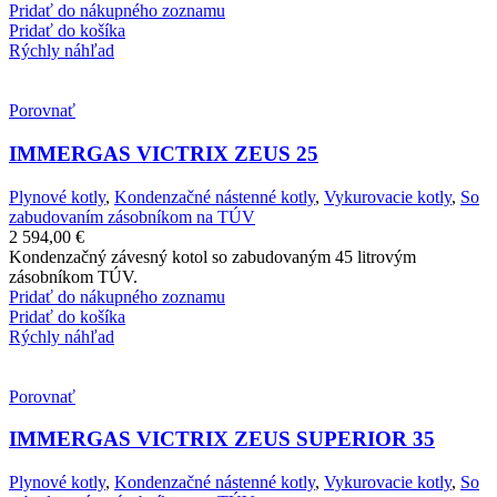
Pridať do nákupného zoznamu
Pridať do košíka
Rýchly náhľad
Porovnať
IMMERGAS VICTRIX ZEUS 25
Plynové kotly
,
Kondenzačné nástenné kotly
,
Vykurovacie kotly
,
So
zabudovaním zásobníkom na TÚV
2 594,00
€
Kondenzačný závesný kotol so zabudovaným 45 litrovým
zásobníkom TÚV.
Pridať do nákupného zoznamu
Pridať do košíka
Rýchly náhľad
Porovnať
IMMERGAS VICTRIX ZEUS SUPERIOR 35
Plynové kotly
,
Kondenzačné nástenné kotly
,
Vykurovacie kotly
,
So