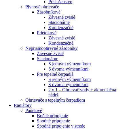
Príslušenstvo
Plynové ohrievače
Zásobníkové
Závesné zvislé
Stacionárne
Kondenzačné
Prietokové
Závesné zvislé
Kondenzačné
Nepriamoohrevné zásobníky
Závesné zvislé
Stacionárne
S jedným výmenníkom
S dvoma výmenníkmi
Pre tepelné čerpadlá
S jedným výmenníkom
S dvoma výmenníkmi
2 v 1 – Ohrievač vody + akumulačná
nádrž
Ohrievače s tepelným čerpadlom
Radiátory
Panelové
Bočné pripojenie
Spodné pripojenie
Spodné pripojenie v strede