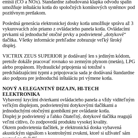
emisií (CO a NOx). Štandardne zabudovaná klapka odvodu spalín
umožňuje inštaláciu kotla do spoločných komínových systémov pod
pozitívnym pretlakom.
Posledná generácia elektronickej dosky kotla umožňuje správu až 3
vykurovacích zón priamo z ovládacieho panela kotla. Ovládacími
prvkami sú jednoduché otočné prvky a podsvietené „dotykové“
tlačítka. Všetky informácie prehľadne zobrazuje veľký široký
displej.
VICTRIX ZEUS SUPERIOR je dodávaný len s jediným kódom,
pretože dokáže pracovať rovnako so zemným plynom (metán), LPG
alebo propánom. Hydraulické pripojenia sú totožné s
predchádzajúcimi typmi a pripojovacia sada je dodávaná štandardne
ako podpora pre jednoduchú inštaláciu pri výmene kotla.
NOVÝ A ELEGANTNÝ DIZAJN, HI-TECH
ELEKTRONIKA
Vybavený krycími dvierkami ovládacieho panela a vždy viditeľným
veľkým displejom, podsvietenými dotykovými tlačítkami a
jednoduchými otočnými gombíkmi pre ovládanie kotla.
Displej je podsvietený a ľahko čitateľný, dotykové tlačítka reagujú
veľmi citlivo, čo zodpovedá produktu vysokej kvality.
Okrem podsvietenia tlačítiek, je elektronická doska vybavená
akustickým signálom s kontrolnými zvukmi, ktoré si užívateľ sám