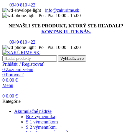
0949 810 422
info@zakurime.sk
Po - Pia: 10:00 - 15:00
NENAŠLI STE PRODUKT, KTORÝ STE HĽADALI?
KONTAKTUJTE NÁS.
0949 810 422
Po - Pia: 10:00 - 15:00
Vyhľadávanie
Prihlásiť / Registrovať
0
Zoznam želaní
0
Porovnať
0
0,00
€
Menu
0
0,00
€
Kategórie
Akumulačné nádrže
Bez výmenníka
S 1 výmenníkom
S 2 výmenníkmi