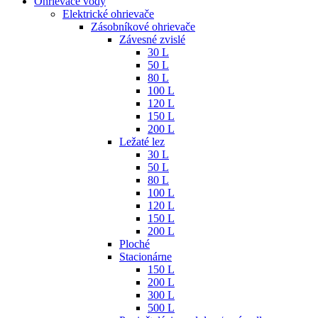
Ohrievače vody
Elektrické ohrievače
Zásobníkové ohrievače
Závesné zvislé
30 L
50 L
80 L
100 L
120 L
150 L
200 L
Ležaté lez
30 L
50 L
80 L
100 L
120 L
150 L
200 L
Ploché
Stacionárne
150 L
200 L
300 L
500 L