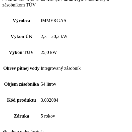
zásobníkom TÚV.
Výrobca
IMMERGAS
Výkon ÚK
2,3 – 20,2 kW
Výkon TÚV
25,0 kW
Ohrev pitnej vody
Integrovaný zásobník
Objem zásobníka
54 litrov
Kód produktu
3.032084
Záruka
5 rokov
Skladom u dodávateľa