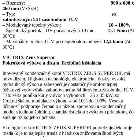
– Rozmery:
900 x 600 x
460 mm
(VxŠxH)
– Typ:
so
zabudovaným 54 l zásobníkom TÚV
– Modulovaný tepelný výkon:
10 – 100%
– Špecifický prietok TÚV počas prvých 10 min:
15,1 l/min
(∆t
30°C):
– Maximálny prietok TÚV pri nepretržitom odbere:
12,4 l/min
(∆t
30°C)
VICTRIX Zeus Superior
Pokroková výbava a dizajn, flexibilná inštalácia
Inovovaný kondenzačný kotol VICTRIX ZEUS SUPERIOR, má
nový dizajn, High-tech technológiu elektronickej dosky, vysoký
hydraulický výkon a zabezpečuje dostatočný komfort teplej
úžitkovej vody vďaka zabudovanému 54 litrovému zásobníku TÚV.
Táto séria ponúka kotly v dvoch výkonoch – 25 a 35 kW, so
širokou škálou modulácie výkonu – od 10% do 100%. Vysokú
účinnosť podporuje čerpadlo s nízkou spotrebou a kondenzačný
modul s jedinou špirálou, charakteristickou zvýšeným prietokom, čo
znižuje riziko jeho upchatia.
Ekológiu kotla VICTRIX ZEUS SUPERIOR potvrdzuje/deklaruje
trieda 6: je to najlepšia trieda z hľadiska znižovania škodlivých