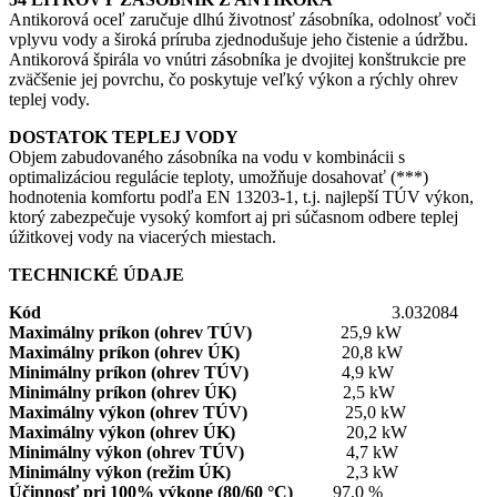
Antikorová oceľ zaručuje dlhú životnosť zásobníka, odolnosť voči
vplyvu vody a široká príruba zjednodušuje jeho čistenie a údržbu.
Antikorová špirála vo vnútri zásobníka je dvojitej konštrukcie pre
zväčšenie jej povrchu, čo poskytuje veľký výkon a rýchly ohrev
teplej vody.
DOSTATOK TEPLEJ VODY
Objem zabudovaného zásobníka na vodu v kombinácii s
optimalizáciou regulácie teploty, umožňuje dosahovať (***)
hodnotenia komfortu podľa EN 13203-1, t.j. najlepší TÚV výkon,
ktorý zabezpečuje vysoký komfort aj pri súčasnom odbere teplej
úžitkovej vody na viacerých miestach.
TECHNICKÉ ÚDAJE
Kód
3.032084
Maximálny príkon (ohrev TÚV)
25,9 kW
Maximálny príkon (ohrev ÚK)
20,8 kW
Minimálny príkon
(ohrev TÚV)
4,9 kW
Minimálny príkon
(ohrev ÚK)
2,5 kW
Maximálny výkon (ohrev TÚV)
25,0 kW
Maximálny výkon (ohrev ÚK)
20,2 kW
Minimálny výkon
(ohrev TÚV)
4,7 kW
Minimálny výkon (režim ÚK)
2,3 kW
Účinnosť pri 100% výkone (80/60 °C)
97,0 %