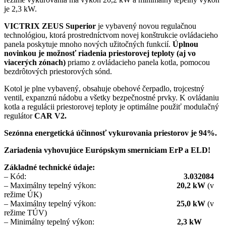
je 2,3 kW.
VICTRIX ZEUS Superior
je vybavený novou regulačnou
technológiou, ktorá prostredníctvom novej konštrukcie ovládacieho
panela poskytuje mnoho nových užitočných funkcií.
Úplnou
novinkou je možnosť riadenia priestorovej teploty (aj vo
viacerých zónach)
priamo z ovládacieho panela kotla, pomocou
bezdrôtových priestorových sónd.
Kotol je plne vybavený, obsahuje obehové čerpadlo, trojcestný
ventil, expanznú nádobu a všetky bezpečnostné prvky. K ovládaniu
kotla a regulácii priestorovej teploty je optimálne použiť modulačný
regulátor
CAR V2.
Sezónna energetická účinnosť vykurovania priestorov je 94%.
Zariadenia vyhovujúce Európskym smerniciam ErP a ELD!
Základné technické údaje:
– Kód:
3.032084
– Maximálny tepelný výkon:
20,2 kW
(v
režime ÚK)
– Maximálny tepelný výkon:
25,0 kW
(v
režime TÚV)
– Minimálny tepelný výkon:
2,3 kW