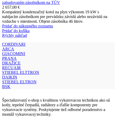
zabudovaním zásobníkom na TÚV
2 657,00
€
Kompaktný kondenzačný kotol na plyn výkonom 19 kW s
nabíjacím zásobníkom pre prevádzku závislú alebo nezávislú na
vzduchu v miestnosti. Objem zásobníka 46 litrov.
Pridať do nákupného zoznamu
Pridať do košíka
Rýchly náhľad
CORDIVARI
ARCA
GIACOMINI
PRANA
DRAŽICE
RECUAIR
STIEBEL ELTTRON
DAIKIN
STIEBEL ELTRON
BSK
Špecializovaný e-shop s kvalitnou vykurovacou technikou ako sú
kotly, tepelné čerpadlá, radiátory a ďalšie komponenty pre
vykurovacie systémy. Poskytujeme tiež odborné poradenstvo a
montáž vykurovacej techniky.