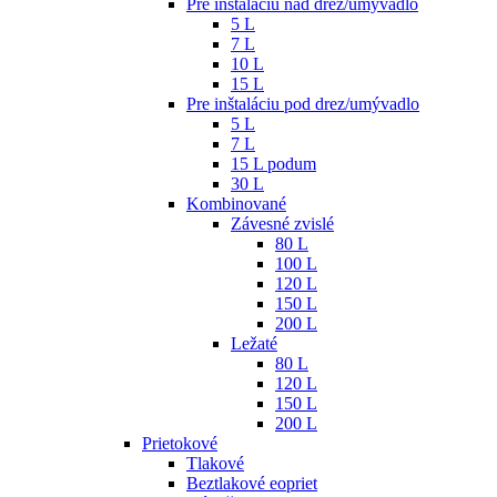
Pre inštaláciu nad drez/umývadlo
5 L
7 L
10 L
15 L
Pre inštaláciu pod drez/umývadlo
5 L
7 L
15 L podum
30 L
Kombinované
Závesné zvislé
80 L
100 L
120 L
150 L
200 L
Ležaté
80 L
120 L
150 L
200 L
Prietokové
Tlakové
Beztlakové eopriet