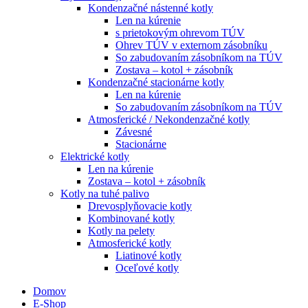
Kondenzačné nástenné kotly
Len na kúrenie
s prietokovým ohrevom TÚV
Ohrev TÚV v externom zásobníku
So zabudovaním zásobníkom na TÚV
Zostava – kotol + zásobník
Kondenzačné stacionárne kotly
Len na kúrenie
So zabudovaním zásobníkom na TÚV
Atmosferické / Nekondenzačné kotly
Závesné
Stacionárne
Elektrické kotly
Len na kúrenie
Zostava – kotol + zásobník
Kotly na tuhé palivo
Drevosplyňovacie kotly
Kombinované kotly
Kotly na pelety
Atmosferické kotly
Liatinové kotly
Oceľové kotly
Domov
E-Shop