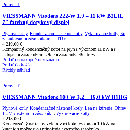
Porovnať
VIESSMANN Vitodens 222-W 1,9 – 11 kW B2LH,
7″ farebný dotykový displej
Plynové kotly
,
Kondenzačné nástenné kotly
,
Vykurovacie kotly
,
So
zabudovaním zásobníkom na TÚV
4 219,00
€
Kompaktný kondenzačný kotol na plyn s výkonom 11 kW a s
nabíjacím zásobníkom. Objem zásobníka 46 litrov.
Pridať do nákupného zoznamu
Pridať do košíka
Rýchly náhľad
Porovnať
VIESSMANN Vitodens 100-W 3,2 – 19,0 kW B1HG
Plynové kotly
,
Kondenzačné nástenné kotly
,
Len na kúrenie
,
Ohrev
TÚV v externom zásobníku
,
Vykurovacie kotly
2 218,00
€
Kondenzačný nástenný vykurovací kotol výkonom 19 kW na
kúrenie s možnosťou pripojenia externého zásobníka.