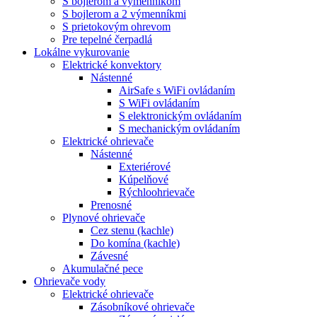
S bojlerom a výmenníkom
S bojlerom a 2 výmenníkmi
S prietokovým ohrevom
Pre tepelné čerpadlá
Lokálne vykurovanie
Elektrické konvektory
Nástenné
AirSafe s WiFi ovládaním
S WiFi ovládaním
S elektronickým ovládaním
S mechanickým ovládaním
Elektrické ohrievače
Nástenné
Exteriérové
Kúpelňové
Rýchloohrievače
Prenosné
Plynové ohrievače
Cez stenu (kachle)
Do komína (kachle)
Závesné
Akumulačné pece
Ohrievače vody
Elektrické ohrievače
Zásobníkové ohrievače