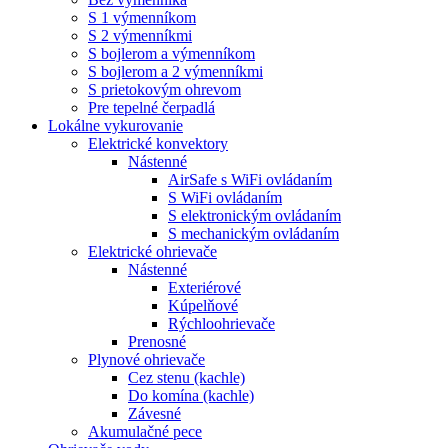
S 1 výmenníkom
S 2 výmenníkmi
S bojlerom a výmenníkom
S bojlerom a 2 výmenníkmi
S prietokovým ohrevom
Pre tepelné čerpadlá
Lokálne vykurovanie
Elektrické konvektory
Nástenné
AirSafe s WiFi ovládaním
S WiFi ovládaním
S elektronickým ovládaním
S mechanickým ovládaním
Elektrické ohrievače
Nástenné
Exteriérové
Kúpelňové
Rýchloohrievače
Prenosné
Plynové ohrievače
Cez stenu (kachle)
Do komína (kachle)
Závesné
Akumulačné pece