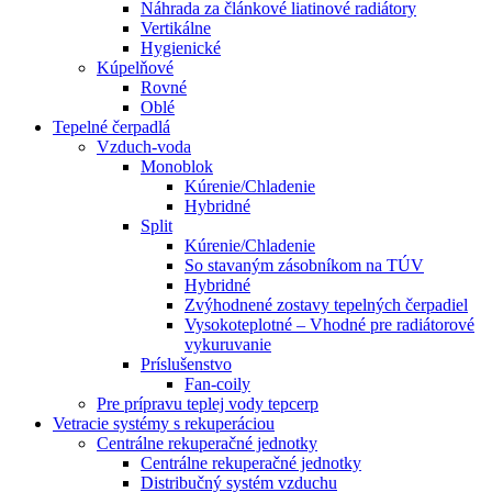
Náhrada za článkové liatinové radiátory
Vertikálne
Hygienické
Kúpelňové
Rovné
Oblé
Tepelné čerpadlá
Vzduch-voda
Monoblok
Kúrenie/Chladenie
Hybridné
Split
Kúrenie/Chladenie
So stavaným zásobníkom na TÚV
Hybridné
Zvýhodnené zostavy tepelných čerpadiel
Vysokoteplotné – Vhodné pre radiátorové
vykuruvanie
Príslušenstvo
Fan-coily
Pre prípravu teplej vody tepcerp
Vetracie systémy s rekuperáciou
Centrálne rekuperačné jednotky
Centrálne rekuperačné jednotky
Distribučný systém vzduchu