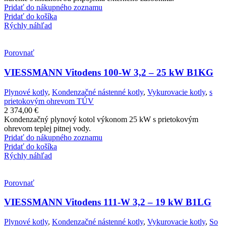
Pridať do nákupného zoznamu
Pridať do košíka
Rýchly náhľad
Porovnať
VIESSMANN Vitodens 100-W 3,2 – 25 kW B1KG
Plynové kotly
,
Kondenzačné nástenné kotly
,
Vykurovacie kotly
,
s
prietokovým ohrevom TÚV
2 374,00
€
Kondenzačný plynový kotol výkonom 25 kW s prietokovým
ohrevom teplej pitnej vody.
Pridať do nákupného zoznamu
Pridať do košíka
Rýchly náhľad
Porovnať
VIESSMANN Vitodens 111-W 3,2 – 19 kW B1LG
Plynové kotly
,
Kondenzačné nástenné kotly
,
Vykurovacie kotly
,
So