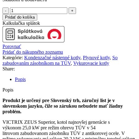
množstvo
IMMERGAS
Pridať do košíka
VICTRIX
Kalkulačka splátok
ZEUS
SUPERIOR
25
Porovnať
Pridať do nákupného zoznamu
Kategórie:
Kondenzačné nástenné kotly
,
Plynové kotly
,
So
zabudovaním zásobníkom na TÚV
,
Vykurovacie kotly
Share:
Popis
Popis
Produkt je určený pre Slovenský trh, záručný list je v
slovenskom jazyku, čiže so zárukou nebudete mať žiadny
problém.
VICTRIX ZEUS Superior, kotol najnovšej generácie s
výkonom 25,0 kW pre režim ohrevu TÚV v 54
litrovom zabudovanom zásobníku TÚV z antikorovej ocele. V
režime vykurovania má výkon 20,2 kW a minimálny tepelný výkon