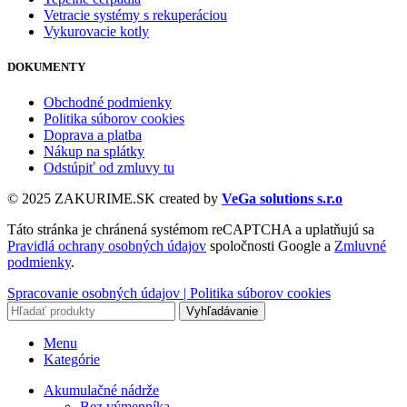
Vetracie systémy s rekuperáciou
Vykurovacie kotly
DOKUMENTY
Obchodné podmienky
Politika súborov cookies
Doprava a platba
Nákup na splátky
Odstúpiť od zmluvy tu
© 2025 ZAKURIME.SK created by
VeGa solutions s.r.o
Táto stránka je chránená systémom reCAPTCHA a uplatňujú sa
Pravidlá ochrany osobných údajov
spoločnosti Google a
Zmluvné
podmienky
.
Spracovanie osobných údajov |
Politika súborov cookies
Vyhľadávanie
Menu
Kategórie
Akumulačné nádrže
Bez výmenníka