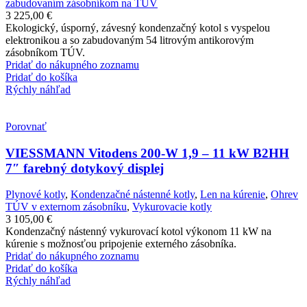
zabudovaním zásobníkom na TÚV
3 225,00
€
Ekologický, úsporný, závesný kondenzačný kotol s vyspelou
elektronikou a so zabudovaným 54 litrovým antikorovým
zásobníkom TÚV.
Pridať do nákupného zoznamu
Pridať do košíka
Rýchly náhľad
Porovnať
VIESSMANN Vitodens 200-W 1,9 – 11 kW B2HH
7″ farebný dotykový displej
Plynové kotly
,
Kondenzačné nástenné kotly
,
Len na kúrenie
,
Ohrev
TÚV v externom zásobníku
,
Vykurovacie kotly
3 105,00
€
Kondenzačný nástenný vykurovací kotol výkonom 11 kW na
kúrenie s možnosťou pripojenie externého zásobníka.
Pridať do nákupného zoznamu
Pridať do košíka
Rýchly náhľad