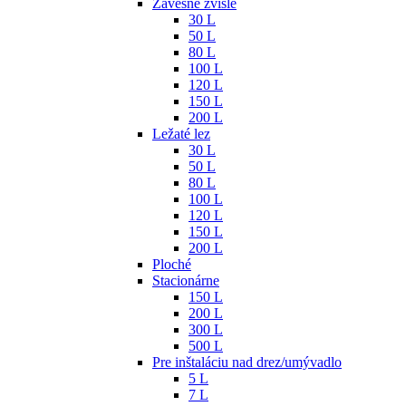
Závesné zvislé
30 L
50 L
80 L
100 L
120 L
150 L
200 L
Ležaté lez
30 L
50 L
80 L
100 L
120 L
150 L
200 L
Ploché
Stacionárne
150 L
200 L
300 L
500 L
Pre inštaláciu nad drez/umývadlo
5 L
7 L