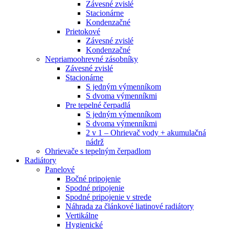
Závesné zvislé
Stacionárne
Kondenzačné
Prietokové
Závesné zvislé
Kondenzačné
Nepriamoohrevné zásobníky
Závesné zvislé
Stacionárne
S jedným výmenníkom
S dvoma výmenníkmi
Pre tepelné čerpadlá
S jedným výmenníkom
S dvoma výmenníkmi
2 v 1 – Ohrievač vody + akumulačná
nádrž
Ohrievače s tepelným čerpadlom
Radiátory
Panelové
Bočné pripojenie
Spodné pripojenie
Spodné pripojenie v strede
Náhrada za článkové liatinové radiátory
Vertikálne
Hygienické