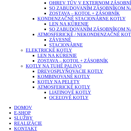
OHREV TÚV V EXTERNOM ZÁSOBN
SO ZABUDOVANÍM ZÁSOBNÍKOM N
ZOSTAVA – KOTOL + ZÁSOBNÍK
KONDENZAČNÉ STACIONÁRNE KOTLY
LEN NA KÚRENIE
SO ZABUDOVANÍM ZÁSOBNÍKOM N
ATMOSFERICKÉ / NEKONDENZAČNÉ KOT
ZÁVESNÉ
STACIONÁRNE
ELEKTRICKÉ KOTLY
LEN NA KÚRENIE
ZOSTAVA – KOTOL + ZÁSOBNÍK
KOTLY NA TUHÉ PALIVO
DREVOSPLYŇOVACIE KOTLY
KOMBINOVANÉ KOTLY
KOTLY NA PELETY
ATMOSFERICKÉ KOTLY
LIATINOVÉ KOTLY
OCEĽOVÉ KOTLY
DOMOV
E-SHOP
SLUŽBY
REALIZÁCIE
KONTAKT