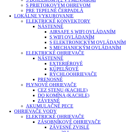
S PRIETOKOVÝM OHREVOM
PRE TEPELNÉ ČERPADLÁ
LOKÁLNE VYKUROVANIE
ELEKTRICKÉ KONVEKTORY
NÁSTENNÉ
AIRSAFE S WIFI OVLÁDANÍM
S WIFI OVLÁDANÍM
S ELEKTRONICKÝM OVLÁDANÍM
S MECHANICKÝM OVLÁDANÍM
ELEKTRICKÉ OHRIEVAČE
NÁSTENNÉ
EXTERIÉROVÉ
KÚPELŇOVÉ
RÝCHLOOHRIEVAČE
PRENOSNÉ
PLYNOVÉ OHRIEVAČE
CEZ STENU (KACHLE)
DO KOMÍNA (KACHLE)
ZÁVESNÉ
AKUMULAČNÉ PECE
OHRIEVAČE VODY
ELEKTRICKÉ OHRIEVAČE
ZÁSOBNÍKOVÉ OHRIEVAČE
ZÁVESNÉ ZVISLÉ