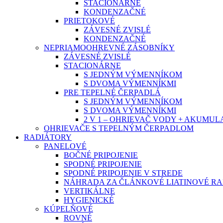
STACIONÁRNE
KONDENZAČNÉ
PRIETOKOVÉ
ZÁVESNÉ ZVISLÉ
KONDENZAČNÉ
NEPRIAMOOHREVNÉ ZÁSOBNÍKY
ZÁVESNÉ ZVISLÉ
STACIONÁRNE
S JEDNÝM VÝMENNÍKOM
S DVOMA VÝMENNÍKMI
PRE TEPELNÉ ČERPADLÁ
S JEDNÝM VÝMENNÍKOM
S DVOMA VÝMENNÍKMI
2 V 1 – OHRIEVAČ VODY + AKUMU
OHRIEVAČE S TEPELNÝM ČERPADLOM
RADIÁTORY
PANELOVÉ
BOČNÉ PRIPOJENIE
SPODNÉ PRIPOJENIE
SPODNÉ PRIPOJENIE V STREDE
NÁHRADA ZA ČLÁNKOVÉ LIATINOVÉ R
VERTIKÁLNE
HYGIENICKÉ
KÚPELŇOVÉ
ROVNÉ