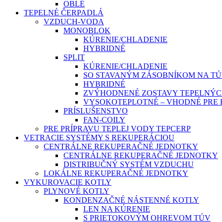
OBLÉ
TEPELNÉ ČERPADLÁ
VZDUCH-VODA
MONOBLOK
KÚRENIE/CHLADENIE
HYBRIDNÉ
SPLIT
KÚRENIE/CHLADENIE
SO STAVANÝM ZÁSOBNÍKOM NA T
HYBRIDNÉ
ZVÝHODNENÉ ZOSTAVY TEPELNÝC
VYSOKOTEPLOTNÉ – VHODNÉ PRE
PRÍSLUŠENSTVO
FAN-COILY
PRE PRÍPRAVU TEPLEJ VODY TEPCERP
VETRACIE SYSTÉMY S REKUPERÁCIOU
CENTRÁLNE REKUPERAČNÉ JEDNOTKY
CENTRÁLNE REKUPERAČNÉ JEDNOTKY
DISTRIBUČNÝ SYSTÉM VZDUCHU
LOKÁLNE REKUPERAČNÉ JEDNOTKY
VYKUROVACIE KOTLY
PLYNOVÉ KOTLY
KONDENZAČNÉ NÁSTENNÉ KOTLY
LEN NA KÚRENIE
S PRIETOKOVÝM OHREVOM TÚV