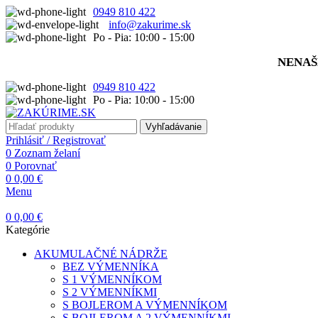
0949 810 422
info@zakurime.sk
Po - Pia: 10:00 - 15:00
NENAŠ
0949 810 422
Po - Pia: 10:00 - 15:00
Vyhľadávanie
Prihlásiť / Registrovať
0
Zoznam želaní
0
Porovnať
0
0,00
€
Menu
0
0,00
€
Kategórie
AKUMULAČNÉ NÁDRŽE
BEZ VÝMENNÍKA
S 1 VÝMENNÍKOM
S 2 VÝMENNÍKMI
S BOJLEROM A VÝMENNÍKOM
S BOJLEROM A 2 VÝMENNÍKMI