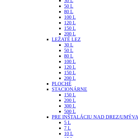
30 L
50 L
80 L
100 L
120 L
150 L
200 L
LEŽATÉ LEZ
30 L
50 L
80 L
100 L
120 L
150 L
200 L
PLOCHÉ
STACIONÁRNE
150 L
200 L
300 L
500 L
PRE INŠTALÁCIU NAD DREZ/UMÝV
5 L
7 L
10 L