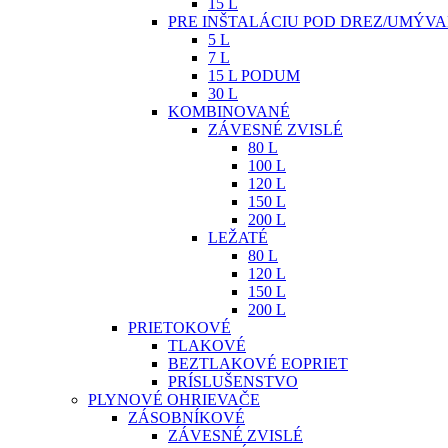
15 L
PRE INŠTALÁCIU POD DREZ/UMÝV
5 L
7 L
15 L PODUM
30 L
KOMBINOVANÉ
ZÁVESNÉ ZVISLÉ
80 L
100 L
120 L
150 L
200 L
LEŽATÉ
80 L
120 L
150 L
200 L
PRIETOKOVÉ
TLAKOVÉ
BEZTLAKOVÉ EOPRIET
PRÍSLUŠENSTVO
PLYNOVÉ OHRIEVAČE
ZÁSOBNÍKOVÉ
ZÁVESNÉ ZVISLÉ