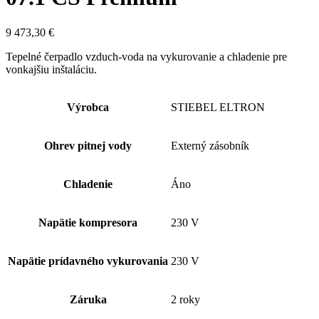
9 473,30
€
Tepelné čerpadlo vzduch-voda na vykurovanie a chladenie pre
vonkajšiu inštaláciu.
Výrobca
STIEBEL ELTRON
Ohrev pitnej vody
Externý zásobník
Chladenie
Áno
Napätie kompresora
230 V
Napätie prídavného vykurovania
230 V
Záruka
2 roky