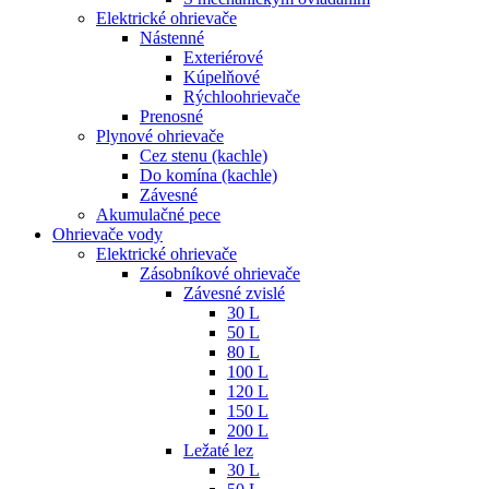
Elektrické ohrievače
Nástenné
Exteriérové
Kúpelňové
Rýchloohrievače
Prenosné
Plynové ohrievače
Cez stenu (kachle)
Do komína (kachle)
Závesné
Akumulačné pece
Ohrievače vody
Elektrické ohrievače
Zásobníkové ohrievače
Závesné zvislé
30 L
50 L
80 L
100 L
120 L
150 L
200 L
Ležaté lez
30 L