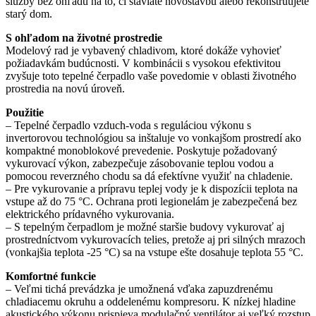
služby bez ohľadu na to, či staviate novostavbu alebo rekonštruujete
starý dom.
S ohľadom na životné prostredie
Modelový rad je vybavený chladivom, ktoré dokáže vyhovieť
požiadavkám budúcnosti. V kombinácii s vysokou efektivitou
zvyšuje toto tepelné čerpadlo vaše povedomie v oblasti životného
prostredia na novú úroveň.
Použitie
– Tepelné čerpadlo vzduch-voda s reguláciou výkonu s
invertorovou technológiou sa inštaluje vo vonkajšom prostredí ako
kompaktné monoblokové prevedenie. Poskytuje požadovaný
vykurovací výkon, zabezpečuje zásobovanie teplou vodou a
pomocou reverzného chodu sa dá efektívne využiť na chladenie.
– Pre vykurovanie a prípravu teplej vody je k dispozícii teplota na
vstupe až do 75 °C. Ochrana proti legionelám je zabezpečená bez
elektrického prídavného vykurovania.
– S tepelným čerpadlom je možné staršie budovy vykurovať aj
prostredníctvom vykurovacích telies, pretože aj pri silných mrazoch
(vonkajšia teplota -25 °C) sa na vstupe ešte dosahuje teplota 55 °C.
Komfortné funkcie
– Veľmi tichá prevádzka je umožnená vďaka zapuzdrenému
chladiacemu okruhu a oddelenému kompresoru. K nízkej hladine
akustického výkonu prispieva modulačný ventilátor aj veľký rozstup