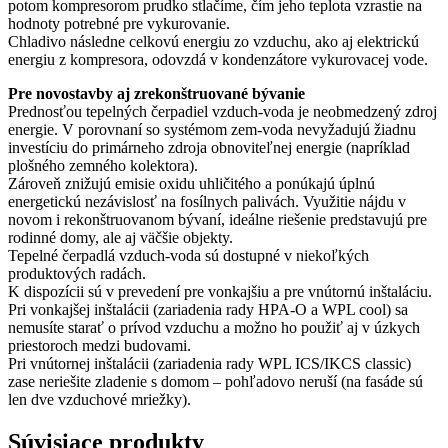
potom kompresorom prudko stlačíme, čím jeho teplota vzrastie na
hodnoty potrebné pre vykurovanie.
Chladivo následne celkovú energiu zo vzduchu, ako aj elektrickú
energiu z kompresora, odovzdá v kondenzátore vykurovacej vode.
Pre novostavby aj zrekonštruované bývanie
Prednosťou tepelných čerpadiel vzduch-voda je neobmedzený zdroj
energie. V porovnaní so systémom zem-voda nevyžadujú žiadnu
investíciu do primárneho zdroja obnoviteľnej energie (napríklad
plošného zemného kolektora).
Zároveň znižujú emisie oxidu uhličitého a ponúkajú úplnú
energetickú nezávislosť na fosílnych palivách. Využitie nájdu v
novom i rekonštruovanom bývaní, ideálne riešenie predstavujú pre
rodinné domy, ale aj väčšie objekty.
Tepelné čerpadlá vzduch-voda sú dostupné v niekoľkých
produktových radách.
K dispozícii sú v prevedení pre vonkajšiu a pre vnútornú inštaláciu.
Pri vonkajšej inštalácii (zariadenia rady HPA-O a WPL cool) sa
nemusíte starať o prívod vzduchu a možno ho použiť aj v úzkych
priestoroch medzi budovami.
Pri vnútornej inštalácii (zariadenia rady WPL ICS/IKCS classic)
zase neriešite zladenie s domom – pohľadovo neruší (na fasáde sú
len dve vzduchové mriežky).
Súvisiace produkty