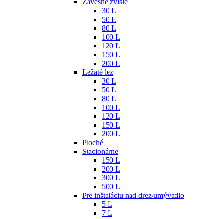
Závesné zvislé
30 L
50 L
80 L
100 L
120 L
150 L
200 L
Ležaté lez
30 L
50 L
80 L
100 L
120 L
150 L
200 L
Ploché
Stacionárne
150 L
200 L
300 L
500 L
Pre inštaláciu nad drez/umývadlo
5 L
7 L