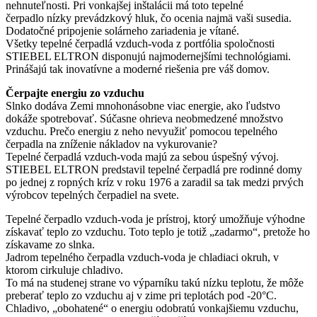
nehnuteľnosti. Pri vonkajšej inštalácii má toto tepelné
čerpadlo nízky prevádzkový hluk, čo ocenia najmä vaši susedia.
Dodatočné pripojenie solárneho zariadenia je vítané.
Všetky tepelné čerpadlá vzduch-voda z portfólia spoločnosti
STIEBEL ELTRON disponujú najmodernejšími technológiami.
Prinášajú tak inovatívne a moderné riešenia pre váš domov.
Čerpajte energiu zo vzduchu
Slnko dodáva Zemi mnohonásobne viac energie, ako ľudstvo
dokáže spotrebovať. Súčasne ohrieva neobmedzené množstvo
vzduchu. Prečo energiu z neho nevyužiť pomocou tepelného
čerpadla na zníženie nákladov na vykurovanie?
Tepelné čerpadlá vzduch-voda majú za sebou úspešný vývoj.
STIEBEL ELTRON predstavil tepelné čerpadlá pre rodinné domy
po jednej z ropných kríz v roku 1976 a zaradil sa tak medzi prvých
výrobcov tepelných čerpadiel na svete.
Tepelné čerpadlo vzduch-voda je prístroj, ktorý umožňuje výhodne
získavať teplo zo vzduchu. Toto teplo je totiž „zadarmo“, pretože ho
získavame zo slnka.
Jadrom tepelného čerpadla vzduch-voda je chladiaci okruh, v
ktorom cirkuluje chladivo.
To má na studenej strane vo výparníku takú nízku teplotu, že môže
preberať teplo zo vzduchu aj v zime pri teplotách pod -20°C.
Chladivo, „obohatené“ o energiu odobratú vonkajšiemu vzduchu,