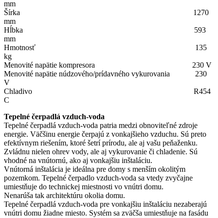
mm
Šírka 1270
mm
Hĺbka 593
mm
Hmotnosť 135
kg
Menovité napätie kompresora 230 V
Menovité napätie núdzového/prídavného vykurovania 230
V
Chladivo R454
C
Tepelné čerpadlá vzduch-voda
Tepelné čerpadlá vzduch-voda patria medzi obnoviteľné zdroje
energie. Väčšinu energie čerpajú z vonkajšieho vzduchu. Sú preto
efektívnym riešením, ktoré šetrí prírodu, ale aj vašu peňaženku.
Zvládnu nielen ohrev vody, ale aj vykurovanie či chladenie. Sú
vhodné na vnútornú, ako aj vonkajšiu inštaláciu.
Vnútorná inštalácia je ideálna pre domy s menším okolitým
pozemkom. Tepelné čerpadlo vzduch-voda sa vtedy zvyčajne
umiestňuje do technickej miestnosti vo vnútri domu.
Nenarúša tak architektúru okolia domu.
Tepelné čerpadlá vzduch-voda pre vonkajšiu inštaláciu nezaberajú
vnútri domu žiadne miesto. Systém sa zväčša umiestňuje na fasádu