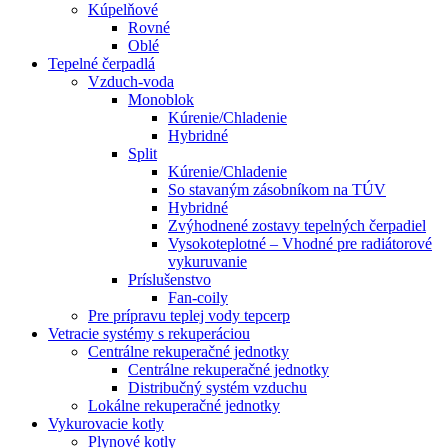
Kúpelňové
Rovné
Oblé
Tepelné čerpadlá
Vzduch-voda
Monoblok
Kúrenie/Chladenie
Hybridné
Split
Kúrenie/Chladenie
So stavaným zásobníkom na TÚV
Hybridné
Zvýhodnené zostavy tepelných čerpadiel
Vysokoteplotné – Vhodné pre radiátorové
vykuruvanie
Príslušenstvo
Fan-coily
Pre prípravu teplej vody tepcerp
Vetracie systémy s rekuperáciou
Centrálne rekuperačné jednotky
Centrálne rekuperačné jednotky
Distribučný systém vzduchu
Lokálne rekuperačné jednotky
Vykurovacie kotly
Plynové kotly