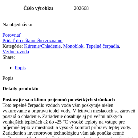
Číslo výrobku
202668
Na objednávku
Porovnať
Pridať do nákupného zoznamu
Kategórie:
Kúrenie/Chladenie
,
Monoblok
,
Tepelné čerpadlá
,
Vzduch-voda
Share:
Popis
Popis
Detaily produktu
Postarajte sa o klímu príjemnú po všetkých stránkach
Toto tepelné čerpadlo vzduch-voda vám poskytuje nielen
vykurovanie a prípravu teplej vody. V letných mesiacoch sa zároveň
postará o chladenie. Zariadenie dosahuje aj pri veľmi nízkych
vonkajších teplotách až do -25 °C vysoké teploty na vstupe pre
príjemné teplo v miestnosti a vysoký komfort prípravy teplej vody.
Zariadenie s invertorovou technológiou vám tak ponúka cenné