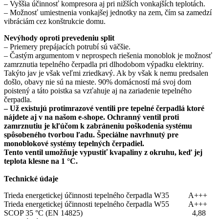
– Vyššia účinnosť kompresora aj pri nižších vonkajších teplotách.
– Možnosť umiestnenia vonkajšej jednotky na zem, čím sa zamedzí
vibráciám cez konštrukcie domu.
Nevýhody oproti prevedeniu split
– Priemery prepájacích potrubí sú väčšie.
– Častým argumentom v neprospech riešenia monoblok je možnosť
zamrznutia tepelného čerpadla pri dlhodobom výpadku elektriny.
Takýto jav je však veľmi zriedkavý. Ak by však k nemu predsalen
došlo, obavy nie sú na mieste. 90% domácností má svoj dom
poistený a táto poistka sa vzťahuje aj na zariadenie tepelného
čerpadla.
– Už existujú
protimrazové ventili pre tepelné čerpadlá ktoré
nájdete aj v na našom e-shope. Ochranný ventil proti
zamrznutiu je kľúčom k zabráneniu poškodenia systému
spôsobeného tvorbou ľadu. Špeciálne navrhnutý pre
monoblokové systémy tepelných čerpadiel.
Tento ventil umožňuje vypustiť kvapaliny z okruhu, keď jej
teplota klesne na 1 °C.
Technické údaje
Trieda energetickej účinnosti tepelného čerpadla W35 A+++
Trieda energetickej účinnosti tepelného čerpadla W55 A+++
SCOP 35 °C (EN 14825) 4,88