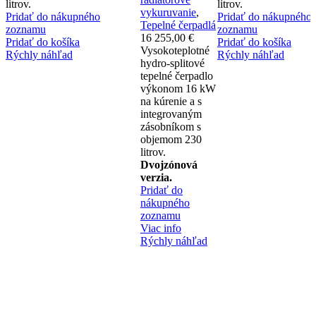
litrov.
litrov.
vykuruvanie
,
Pridať do nákupného
Pridať do nákupného
Tepelné čerpadlá
zoznamu
zoznamu
16 255,00
€
Pridať do košíka
Pridať do košíka
Vysokoteplotné
Rýchly náhľad
Rýchly náhľad
hydro-splitové
tepelné čerpadlo
výkonom 16 kW
na kúrenie a s
integrovaným
zásobníkom s
objemom 230
litrov.
Dvojzónová
verzia.
Pridať do
nákupného
zoznamu
Viac info
Rýchly náhľad