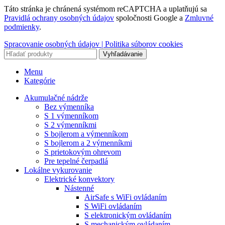
Táto stránka je chránená systémom reCAPTCHA a uplatňujú sa
Pravidlá ochrany osobných údajov
spoločnosti Google a
Zmluvné
podmienky
.
Spracovanie osobných údajov |
Politika súborov cookies
Vyhľadávanie
Menu
Kategórie
Akumulačné nádrže
Bez výmenníka
S 1 výmenníkom
S 2 výmenníkmi
S bojlerom a výmenníkom
S bojlerom a 2 výmenníkmi
S prietokovým ohrevom
Pre tepelné čerpadlá
Lokálne vykurovanie
Elektrické konvektory
Nástenné
AirSafe s WiFi ovládaním
S WiFi ovládaním
S elektronickým ovládaním
S mechanickým ovládaním