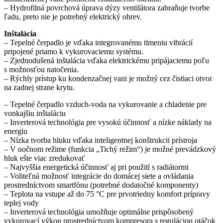
– Hydrofilná povrchová úprava dýzy ventilátora zabraňuje tvorbe
ľadu, preto nie je potrebný elektrický ohrev.
Inštalácia
– Tepelné čerpadlo je vďaka integrovanému tlmeniu vibrácií
pripojené priamo k vykurovaciemu systému.
– Zjednodušená inštalácia vďaka elektrickému pripájaciemu poľu
s možnosťou natočenia.
– Rýchly prístup ku kondenzačnej vani je možný cez čistiaci otvor
na zadnej strane krytu.
– Tepelné čerpadlo vzduch-voda na vykurovanie a chladenie pre
vonkajšiu inštaláciu
– Inverterová technológia pre vysokú účinnosť a nízke náklady na
energiu
– Nízka tvorba hluku vďaka inteligentnej konštrukcii prístroja
– V nočnom režime (funkcia „Tichý režim“) je možné prevádzkový
hluk ešte viac zredukovať
– Najvyššia energetická účinnosť aj pri pou­žití s radiátormi
– Voliteľná možnosť integrácie do domácej siete a ovládania
prostredníctvom smartfónu (potrebné dodatočné komponenty)
– Teplota na vstupe až do 75 °C pre prvotriedny komfort prípravy
teplej vody
– Inverterová technológia umožňuje optimálne prispôsobený
vykurovací výkon prostredníctvom kompresora s reguláciou otáčok