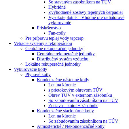
So stavaným zásobníkom na TÚV
Hybridné
Zvýhodnené zostavy tepelných čerpadiel
Vysokoteplotné – Vhodné pre radiátorové
vykuruvanie
Príslušenstvo
Fan-coily
Pre prípravu teplej vody tepcerp
Vetracie systémy s rekuperáciou
Centrálne rekuperačné jednotky
Centrálne rekuperačné jednotky
Distribučný systém vzduchu
Lokálne rekuperačné jednotky
Vykurovacie kotly
Plynové kotly
Kondenzačné nástenné kotly
Len na kúrenie
s prietokovým ohrevom TÚV
Ohrev TÚV v externom zásobníku
So zabudovaním zásobníkom na TÚV
Zostava – kotol + zásobník
Kondenzačné stacionárne kotly
Len na kúrenie
So zabudovaním zásobníkom na TÚV
Atmosferické / Nekondenzačné kotly