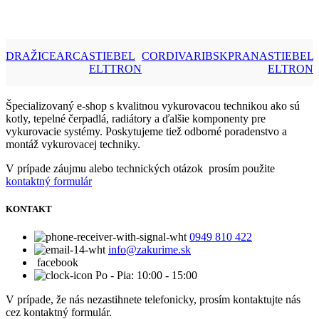
DRAŽICE
ARCA
STIEBEL
CORDIVARI
BSK
PRANA
STIEBEL
ELTTRON
ELTRON
Špecializovaný e-shop s kvalitnou vykurovacou technikou ako sú
kotly, tepelné čerpadlá, radiátory a ďalšie komponenty pre
vykurovacie systémy. Poskytujeme tiež odborné poradenstvo a
montáž vykurovacej techniky.
V prípade záujmu alebo technických otázok prosím použite
kontaktný formulár
KONTAKT
0949 810 422
info@zakurime.sk
facebook
Po - Pia: 10:00 - 15:00
V prípade, že nás nezastihnete telefonicky, prosím kontaktujte nás
cez kontaktný formulár.