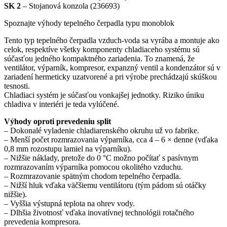
SK 2
– Stojanová konzola (236693)
Spoznajte výhody tepelného čerpadla typu monoblok
Tento typ tepelného čerpadla vzduch-voda sa vyrába a montuje ako
celok, respektíve všetky komponenty chladiaceho systému sú
súčasťou jedného kompaktného zariadenia. To znamená, že
ventilátor, výparník, kompresor, expanzný ventil a kondenzátor sú v
zariadení hermeticky uzatvorené a pri výrobe prechádzajú skúškou
tesnosti.
Chladiaci systém je súčasťou vonkajšej jednotky. Riziko úniku
chladiva v interiéri je teda vylúčené.
Výhody oproti prevedeniu split
– Dokonalé vyladenie chladiarenského okruhu už vo fabrike.
– Menší počet rozmrazovania výparníka, cca 4 – 6 × denne (vďaka
0,8 mm rozostupu lamiel na výparníku).
– Nižšie náklady, pretože do 0 °C možno počítať s pasívnym
rozmrazovaním výparníka pomocou okolitého vzduchu.
– Rozmrazovanie spätným chodom tepelného čerpadla.
– Nižší hluk vďaka väčšiemu ventilátoru (tým pádom sú otáčky
nižšie).
– Vyššia výstupná teplota na ohrev vody.
– Dlhšia životnosť vďaka inovatívnej technológii rotačného
prevedenia kompresora.