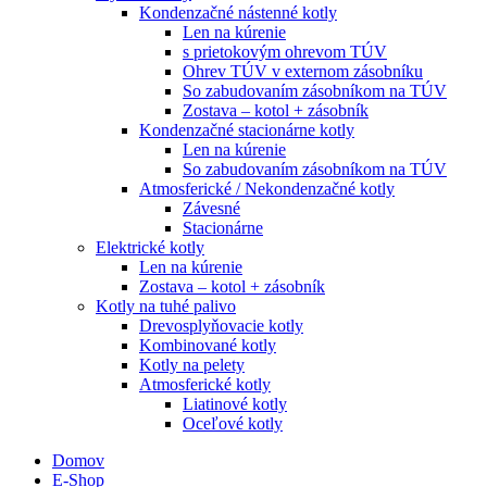
Kondenzačné nástenné kotly
Len na kúrenie
s prietokovým ohrevom TÚV
Ohrev TÚV v externom zásobníku
So zabudovaním zásobníkom na TÚV
Zostava – kotol + zásobník
Kondenzačné stacionárne kotly
Len na kúrenie
So zabudovaním zásobníkom na TÚV
Atmosferické / Nekondenzačné kotly
Závesné
Stacionárne
Elektrické kotly
Len na kúrenie
Zostava – kotol + zásobník
Kotly na tuhé palivo
Drevosplyňovacie kotly
Kombinované kotly
Kotly na pelety
Atmosferické kotly
Liatinové kotly
Oceľové kotly
Domov
E-Shop