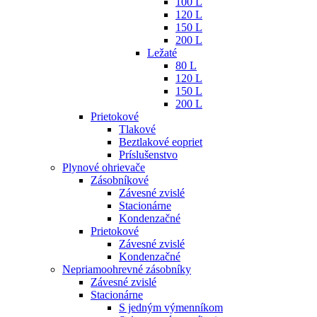
100 L
120 L
150 L
200 L
Ležaté
80 L
120 L
150 L
200 L
Prietokové
Tlakové
Beztlakové eopriet
Príslušenstvo
Plynové ohrievače
Zásobníkové
Závesné zvislé
Stacionárne
Kondenzačné
Prietokové
Závesné zvislé
Kondenzačné
Nepriamoohrevné zásobníky
Závesné zvislé
Stacionárne
S jedným výmenníkom