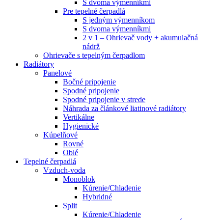
S dvoma výmenníkmi
Pre tepelné čerpadlá
S jedným výmenníkom
S dvoma výmenníkmi
2 v 1 – Ohrievač vody + akumulačná
nádrž
Ohrievače s tepelným čerpadlom
Radiátory
Panelové
Bočné pripojenie
Spodné pripojenie
Spodné pripojenie v strede
Náhrada za článkové liatinové radiátory
Vertikálne
Hygienické
Kúpelňové
Rovné
Oblé
Tepelné čerpadlá
Vzduch-voda
Monoblok
Kúrenie/Chladenie
Hybridné
Split
Kúrenie/Chladenie