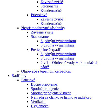
Závesné zvislé
Stacionárne
Kondenzačné
Prietokové
Závesné zvislé
Kondenzačné
Nepriamoohrevné zásobníky
Závesné zvislé
Stacionárne
S jedným výmenníkom
S dvoma výmenníkmi
Pre tepelné čerpadlá
S jedným výmenníkom
S dvoma výmenníkmi
2 v 1 – Ohrievač vody + akumulačná
nádrž
Ohrievače s tepelným čerpadlom
Radiátory
Panelové
Bočné pripojenie
Spodné pripojenie
Spodné pripojenie v strede
Náhrada za článkové liatinové radiátory
Vertikálne
Hygienické