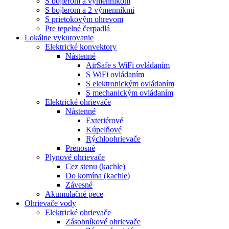
S bojlerom a výmenníkom
S bojlerom a 2 výmenníkmi
S prietokovým ohrevom
Pre tepelné čerpadlá
Lokálne vykurovanie
Elektrické konvektory
Nástenné
AirSafe s WiFi ovládaním
S WiFi ovládaním
S elektronickým ovládaním
S mechanickým ovládaním
Elektrické ohrievače
Nástenné
Exteriérové
Kúpelňové
Rýchloohrievače
Prenosné
Plynové ohrievače
Cez stenu (kachle)
Do komína (kachle)
Závesné
Akumulačné pece
Ohrievače vody
Elektrické ohrievače
Zásobníkové ohrievače