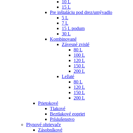
10 L
15 L
Pre inštaláciu pod drez/umývadlo
5 L
7 L
15 L podum
30 L
Kombinované
Závesné zvislé
80 L
100 L
120 L
150 L
200 L
Ležaté
80 L
120 L
150 L
200 L
Prietokové
Tlakové
Beztlakové eopriet
Príslušenstvo
Plynové ohrievače
Zásobníkové