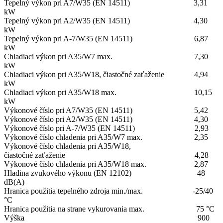
Tepelný výkon pri A7/W35 (EN 14511) 3,31
kW
Tepelný výkon pri A2/W35 (EN 14511) 4,30
kW
Tepelný výkon pri A-7/W35 (EN 14511) 6,87
kW
Chladiaci výkon pri A35/W7 max. 7,30
kW
Chladiaci výkon pri A35/W18, čiastočné zaťaženie 4,94
kW
Chladiaci výkon pri A35/W18 max. 10,15
kW
Výkonové číslo pri A7/W35 (EN 14511) 5,42
Výkonové číslo pri A2/W35 (EN 14511) 4,30
Výkonové číslo pri A-7/W35 (EN 14511) 2,93
Výkonové číslo chladenia pri A35/W7 max. 2,35
Výkonové číslo chladenia pri A35/W18,
čiastočné zaťaženie 4,28
Výkonové číslo chladenia pri A35/W18 max. 2,87
Hladina zvukového výkonu (EN 12102) 48
dB(A)
Hranica použitia tepelného zdroja min./max. -25/40
°C
Hranica použitia na strane vykurovania max. 75 °C
Výška 900