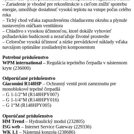
– Zariadenie je vhodné pre rekonštrukcie s cieľom znížiť spotrebu
energie, umožňuje dosiahnuť vysokú teplotu na vstupe počas celého
roka
– Tichý chod vďaka zapuzdrenému chladiacemu okruhu a plynule
nastaveným otáčkam ventilátora
– Chladivo s vysokou účinnosťou, ktoré dokáže vyhovieť
požiadavkám budúcnosti a nezaťažuje životné prostredie
– Celoročne vysoká účinnosť a nízke prevádzkové náklady vďaka
navzájom optimálne zosúladeným komponentom
Potrebné príslušenstvo
WPM international –
Regulácia tepelného čerpadla v nástennom
kryte (236000)
Odporúčané príslušenstvo
Giacomini R148HP
– Ochranný ventil proti zamrznutiu pre
monoblokové tepelné čerpadlá
– G 1-1/2“M (R148HPY007)
– G 1-1/4“M (R148HPY016)
– G 1“M (R148HPY005)
Oporúčané príslušenstvo
HM Trend
– Hydraulický modul (232805)
ISG web
– Internet Service Gateway (229336)
WK 1.1
– Nástenná konzola (238686)