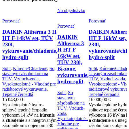
Na objednávku
Porovnať
Porovnať
Porovnať
DAIKIN Altherma 3 H
DAIKIN Altherm
DAIKIN
HT F 14kW set, TÚV
HT F 16kW set,
Altherma 3
230l,
230l,
H HT F
vykurovanie/chladenie,
vykurovanie/chla
16kW set,
hydro-split
hydro-split
TÚV 230l,
Bi-zone,
Split
,
Kúrenie/Chladenie
,
So
Split
,
Kúrenie/Chlade
stavaným zásobníkom na
stavaným zásobníkom
vykurovanie,
TÚV
,
Vzduch-voda
,
TÚV
,
Vzduch-voda
,
hydro-split
Vysokoteplotné - Vhodné pre
Vysokoteplotné - Vho
radiátorové vykuruvanie
,
radiátorové vykuruva
Split
,
So
Tepelné čerpadlá
Tepelné čerpadlá
stavaným
15 043,00
€
16 000,00
€
zásobníkom na
Vysokoteplotné hydro-
Vysokoteplotné hydro
TÚV
,
Vzduch-
splitové tepelné čerpadlo
splitové tepelné čerpa
voda
,
výkonom 14 kW na
kúrenie
výkonom 16 kW na
k
Vysokoteplotné -
a chladenie
a s integrovaným
a chladenie
a s integ
Vhodné pre
zásobníkom s objemom 230
zásobníkom s objem
radiátorové