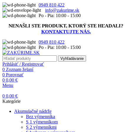
0949 810 422
info@zakurime.sk
Po - Pia: 10:00 - 15:00
NENAŠLI STE PRODUKT, KTORÝ STE HĽADALI?
KONTAKTUJTE NÁS.
0949 810 422
Po - Pia: 10:00 - 15:00
Vyhľadávanie
Prihlásiť / Registrovať
0
Zoznam želaní
0
Porovnať
0
0,00
€
Menu
0
0,00
€
Kategórie
Akumulačné nádrže
Bez výmenníka
S 1 výmenníkom
S 2 výmenníkmi