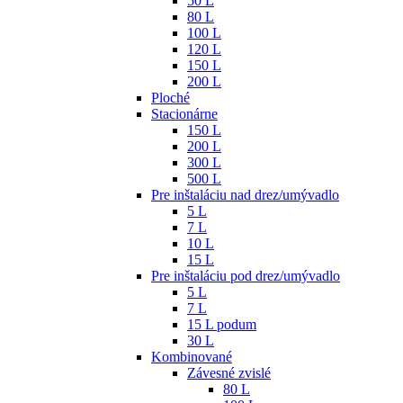
50 L
80 L
100 L
120 L
150 L
200 L
Ploché
Stacionárne
150 L
200 L
300 L
500 L
Pre inštaláciu nad drez/umývadlo
5 L
7 L
10 L
15 L
Pre inštaláciu pod drez/umývadlo
5 L
7 L
15 L podum
30 L
Kombinované
Závesné zvislé
80 L