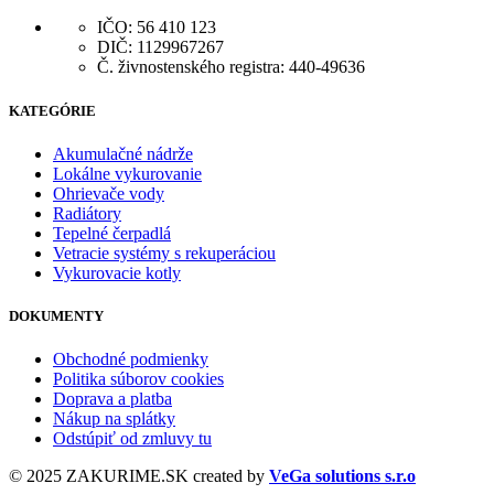
IČO: 56 410 123
DIČ: 1129967267
Č. živnostenského registra: 440-49636
KATEGÓRIE
Akumulačné nádrže
Lokálne vykurovanie
Ohrievače vody
Radiátory
Tepelné čerpadlá
Vetracie systémy s rekuperáciou
Vykurovacie kotly
DOKUMENTY
Obchodné podmienky
Politika súborov cookies
Doprava a platba
Nákup na splátky
Odstúpiť od zmluvy tu
© 2025 ZAKURIME.SK created by
VeGa solutions s.r.o