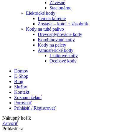
Závesné
Stacionárne
Elektrické kotly
Len na kúrenie
Zostava – kotol + zásobník
Kotly na tuhé palivo
Drevosplyňovacie kotly
Kombinované kotly
Kotly na pelety
Atmosferické kotly
Liatinové kotly
Oceľové kotly
Domov
E-Shop
Blog
Služby
Kontakt
Zoznam želaní
Porovnať
Prihlásiť / Registrovať
Nákupný košík
Zatvoriť
Prihlásiť sa