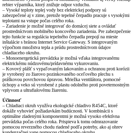
rebier výparníka, ktorý znižuje odpor vzduchu.
– Vysoké teploty teplej vody bez elektrickej podpory sú
zabezpečené aj v zime, pretože tepelné čerpadlo pracuje s vysokými
teplotami na vstupe počas celého roka.
– Zariadenie je možné integrovať do domácej siete a ovládať
prostredníctvom mobilného koncového zariadenia. Pre zabezpečenie
tejto funkcie sa regulácia tepelného čerpadla prepojí na mieste
inštalácie s bránou Internet Service Gateway. S integrovaným
výpočtom množstva tepla a prúdu prostredníctvom údajov
chladiaceho okruhu.
– Monoenergetická prevádzka je možná vďaka integrovanému
elektrickému núdzovému/prídavnému vykurovaniu.
– Kovový plášť s vypaľovaným lakovaním a ochranou proti korózii
je vyrobený zo žiarovo pozinkovaného oceľového plechu s
práškovou povrchovou úpravou. Mriežka ventilátora, pomocné
úchopy a veko sú vyrobené z plastu odolného proti poveternostným
vplyvom a ultrafialovému žiareniu.
Účinnosť
– Chladiaci okruh využíva ekologické chladivo R454C, ktoré
dokáže vyhovieť požiadavkám budúcnosti. V kombinácii s
optimálne zladenými komponentmi je možná vysoko efektívna
prevádzka počas celého roka. Prispieva k tomu odmrazovanie
pomocou reverzného chodu riadené podľa potreby, ako aj ohrev
kondenzačnej vane pomocou chladiaceho okruhu.