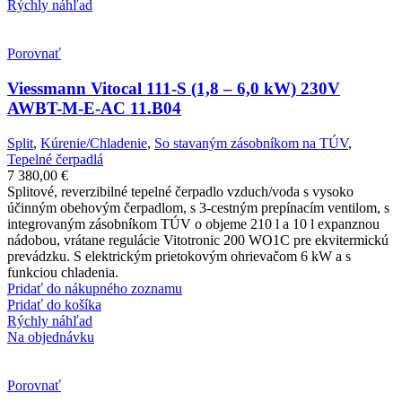
Rýchly náhľad
Porovnať
Viessmann Vitocal 111-S (1,8 – 6,0 kW) 230V
AWBT-M-E-AC 11.B04
Split
,
Kúrenie/Chladenie
,
So stavaným zásobníkom na TÚV
,
Tepelné čerpadlá
7 380,00
€
Splitové, reverzibilné tepelné čerpadlo vzduch/voda s vysoko
účinným obehovým čerpadlom, s 3-cestným prepínacím ventilom, s
integrovaným zásobníkom TÚV o objeme 210 l a 10 l expanznou
nádobou, vrátane regulácie Vitotronic 200 WO1C pre ekvitermickú
prevádzku. S elektrickým prietokovým ohrievačom 6 kW a s
funkciou chladenia.
Pridať do nákupného zoznamu
Pridať do košíka
Rýchly náhľad
Na objednávku
Porovnať