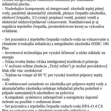
inštalačnú plochu.
– Nasledujúce komponenty sú integrované: zásobník teplej pitnej
vody, paralelný akumulačný zásobník, plniace čerpadlo zásobníka,
obehové čerpadlo, 3/2-cestný prepínací ventil, poistný ventil a
elektrické núdzové/prídavné vykurovanie. Nainštalovaná je aj
regulácia tepelného čerpadla, prostredníctvom ktorej sa vykonáva
ovládanie.
– Set pozostáva z tepelného čerpadla vzduch-voda na vykurovanie a
chladenie (vonkajšia inštalácia) a integrálneho zásobníka HSBC 180
Plus
– Inverterová technológia pre vysokú účinnosť a nízke náklady na
energiu
– Nízka tvorba hluku vďaka inteligentnej konštrukcii prístroja
– V nočnom režime (funkcia „Tichý režim“) je možné prevádzkový
hluk ešte viac zredukovať
– Teplota na vstupe až 60 °C pre vysoký komfort prípravy teplej
vody
– Kombinované zariadenie zo zásobníka pre prípravu teplej vody a
akumulačného zásobníka redukuje inštalačnú plochu potrebnú v
prípade samostatných zásobníkov na polovicu
– Kompaktné, systémovo zabezpečené a energeticky úsporné
riešenie na použitie v rodinnom dome
– Set pozostáva z tepelného čerpadla vzduch-voda HPA-O 4 CS
Plus na vykurovanie a chladenie (vonkajšia inštalácia) a