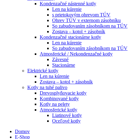
Kondenzačné nástenné kotly
Len na kúrenie
s prietokovým ohrevom TÚV
Ohrev TÚV v externom zásobníku
So zabudovaním zásobníkom na TÚV
Zostava – kotol + zásobník
Kondenzačné stacionárne kotly
Len na kúrenie
So zabudovaním zásobníkom na TÚV
Atmosferické / Nekondenzačné kotly
Závesné
Stacionárne
Elektrické kotly
Len na kúrenie
Zostava – kotol + zásobník
Kotly na tuhé palivo
Drevosplyňovacie kotly
Kombinované kotly
Kotly na pelety
Atmosferické kotly
Liatinové kotly
Oceľové kotly
Domov
E-Shop