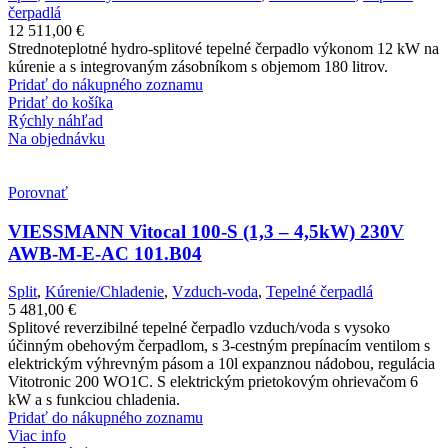
čerpadlá
12 511,00
€
Strednoteplotné hydro-splitové tepelné čerpadlo výkonom 12 kW na
kúrenie a s integrovaným zásobníkom s objemom 180 litrov.
Pridať do nákupného zoznamu
Pridať do košíka
Rýchly náhľad
Na objednávku
Porovnať
VIESSMANN Vitocal 100-S (1,3 – 4,5kW) 230V
AWB-M-E-AC 101.B04
Split
,
Kúrenie/Chladenie
,
Vzduch-voda
,
Tepelné čerpadlá
5 481,00
€
Splitové reverzibilné tepelné čerpadlo vzduch/voda s vysoko
účinným obehovým čerpadlom, s 3-cestným prepínacím ventilom s
elektrickým výhrevným pásom a 10l expanznou nádobou, regulácia
Vitotronic 200 WO1C. S elektrickým prietokovým ohrievačom 6
kW a s funkciou chladenia.
Pridať do nákupného zoznamu
Viac info