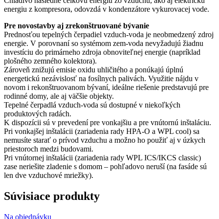
Chladivo následne celkovú energiu zo vzduchu, ako aj elektrickú
energiu z kompresora, odovzdá v kondenzátore vykurovacej vode.
Pre novostavby aj zrekonštruované bývanie
Prednosťou tepelných čerpadiel vzduch-voda je neobmedzený zdroj
energie. V porovnaní so systémom zem-voda nevyžadujú žiadnu
investíciu do primárneho zdroja obnoviteľnej energie (napríklad
plošného zemného kolektora).
Zároveň znižujú emisie oxidu uhličitého a ponúkajú úplnú
energetickú nezávislosť na fosílnych palivách. Využitie nájdu v
novom i rekonštruovanom bývaní, ideálne riešenie predstavujú pre
rodinné domy, ale aj väčšie objekty.
Tepelné čerpadlá vzduch-voda sú dostupné v niekoľkých
produktových radách.
K dispozícii sú v prevedení pre vonkajšiu a pre vnútornú inštaláciu.
Pri vonkajšej inštalácii (zariadenia rady HPA-O a WPL cool) sa
nemusíte starať o prívod vzduchu a možno ho použiť aj v úzkych
priestoroch medzi budovami.
Pri vnútornej inštalácii (zariadenia rady WPL ICS/IKCS classic)
zase neriešite zladenie s domom – pohľadovo neruší (na fasáde sú
len dve vzduchové mriežky).
Súvisiace produkty
Na objednávku