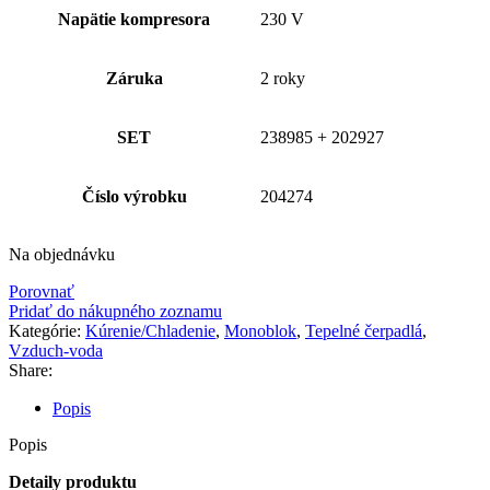
Napätie kompresora
230 V
Záruka
2 roky
SET
238985 + 202927
Číslo výrobku
204274
Na objednávku
Porovnať
Pridať do nákupného zoznamu
Kategórie:
Kúrenie/Chladenie
,
Monoblok
,
Tepelné čerpadlá
,
Vzduch-voda
Share:
Popis
Popis
Detaily produktu