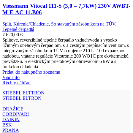
Viessmann Vitocal 111-S (3,0 – 7,7kW) 230V AWBT-
M-E-AC 11.B06
Split
,
Kúrenie/Chladenie
,
So stavaným zásobníkom na TÚV
,
Tepelné čerpadlá
7 620,00
€
Splitové, reverzibilné tepelné čerpadlo vzduch/voda s vysoko
účinným obehovým čerpadlom, s 3-cestným prepínacím ventilom, s
integrovaným zásobníkom TÚV o objeme 210 l a 10 l expanznou
nádobou, vrátane regulácie Vitotronic 200 WO1C pre ekvitermickú
prevádzku. S elektrickým prietokovým ohrievačom 6 kW a s
funkciou chladenia.
Pridať do nákupného zoznamu
Viac info
Rýchly náhľad
STIEBEL ELTTRON
STIEBEL ELTRON
DRAŽICE
CORDIVARI
DAIKIN
BSK
PRANA