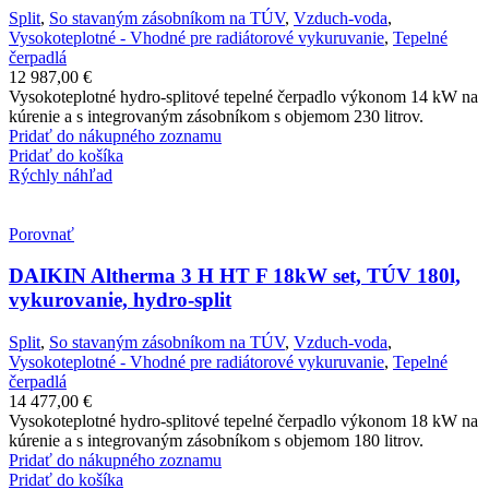
Split
,
So stavaným zásobníkom na TÚV
,
Vzduch-voda
,
Vysokoteplotné - Vhodné pre radiátorové vykuruvanie
,
Tepelné
čerpadlá
12 987,00
€
Vysokoteplotné hydro-splitové tepelné čerpadlo výkonom 14 kW na
kúrenie a s integrovaným zásobníkom s objemom 230 litrov.
Pridať do nákupného zoznamu
Pridať do košíka
Rýchly náhľad
Porovnať
DAIKIN Altherma 3 H HT F 18kW set, TÚV 180l,
vykurovanie, hydro-split
Split
,
So stavaným zásobníkom na TÚV
,
Vzduch-voda
,
Vysokoteplotné - Vhodné pre radiátorové vykuruvanie
,
Tepelné
čerpadlá
14 477,00
€
Vysokoteplotné hydro-splitové tepelné čerpadlo výkonom 18 kW na
kúrenie a s integrovaným zásobníkom s objemom 180 litrov.
Pridať do nákupného zoznamu
Pridať do košíka