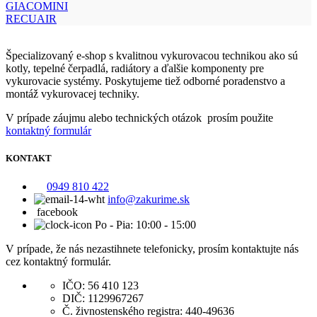
GIACOMINI
RECUAIR
Špecializovaný e-shop s kvalitnou vykurovacou technikou ako sú
kotly, tepelné čerpadlá, radiátory a ďalšie komponenty pre
vykurovacie systémy. Poskytujeme tiež odborné poradenstvo a
montáž vykurovacej techniky.
V prípade záujmu alebo technických otázok prosím použite
kontaktný formulár
KONTAKT
0949 810 422
info@zakurime.sk
facebook
Po - Pia: 10:00 - 15:00
V prípade, že nás nezastihnete telefonicky, prosím kontaktujte nás
cez kontaktný formulár.
IČO: 56 410 123
DIČ: 1129967267
Č. živnostenského registra: 440-49636