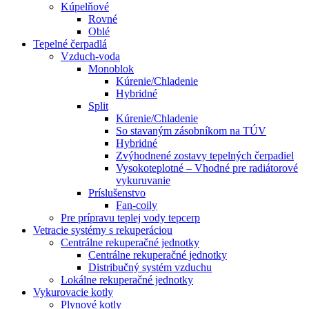
Kúpelňové
Rovné
Oblé
Tepelné čerpadlá
Vzduch-voda
Monoblok
Kúrenie/Chladenie
Hybridné
Split
Kúrenie/Chladenie
So stavaným zásobníkom na TÚV
Hybridné
Zvýhodnené zostavy tepelných čerpadiel
Vysokoteplotné – Vhodné pre radiátorové
vykuruvanie
Príslušenstvo
Fan-coily
Pre prípravu teplej vody tepcerp
Vetracie systémy s rekuperáciou
Centrálne rekuperačné jednotky
Centrálne rekuperačné jednotky
Distribučný systém vzduchu
Lokálne rekuperačné jednotky
Vykurovacie kotly
Plynové kotly