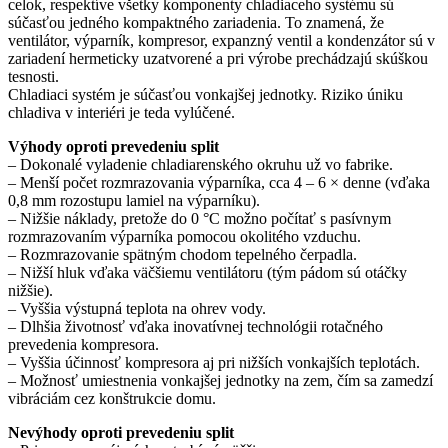
celok, respektíve všetky komponenty chladiaceho systému sú
súčasťou jedného kompaktného zariadenia. To znamená, že
ventilátor, výparník, kompresor, expanzný ventil a kondenzátor sú v
zariadení hermeticky uzatvorené a pri výrobe prechádzajú skúškou
tesnosti.
Chladiaci systém je súčasťou vonkajšej jednotky. Riziko úniku
chladiva v interiéri je teda vylúčené.
Výhody oproti prevedeniu split
– Dokonalé vyladenie chladiarenského okruhu už vo fabrike.
– Menší počet rozmrazovania výparníka, cca 4 – 6 × denne (vďaka
0,8 mm rozostupu lamiel na výparníku).
– Nižšie náklady, pretože do 0 °C možno počítať s pasívnym
rozmrazovaním výparníka pomocou okolitého vzduchu.
– Rozmrazovanie spätným chodom tepelného čerpadla.
– Nižší hluk vďaka väčšiemu ventilátoru (tým pádom sú otáčky
nižšie).
– Vyššia výstupná teplota na ohrev vody.
– Dlhšia životnosť vďaka inovatívnej technológii rotačného
prevedenia kompresora.
– Vyššia účinnosť kompresora aj pri nižších vonkajších teplotách.
– Možnosť umiestnenia vonkajšej jednotky na zem, čím sa zamedzí
vibráciám cez konštrukcie domu.
Nevýhody oproti prevedeniu split