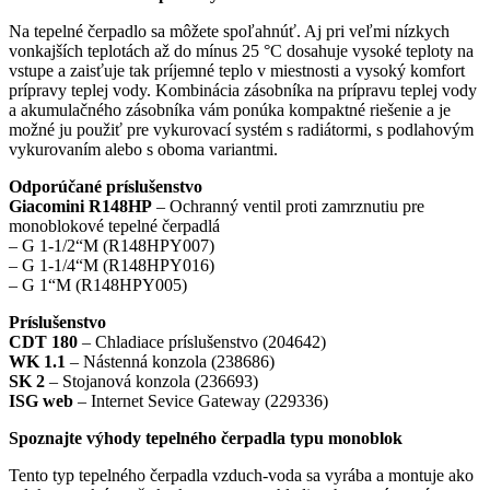
Na tepelné čerpadlo sa môžete spoľahnúť. Aj pri veľmi nízkych
vonkajších teplotách až do mínus 25 °C dosahuje vysoké teploty na
vstupe a zaisťuje tak príjemné teplo v miestnosti a vysoký komfort
prípravy teplej vody. Kombinácia zásobníka na prípravu teplej vody
a akumulačného zásobníka vám ponúka kompaktné riešenie a je
možné ju použiť pre vykurovací systém s radiátormi, s podlahovým
vykurovaním alebo s oboma variantmi.
Odporúčané príslušenstvo
Giacomini R148HP
– Ochranný ventil proti zamrznutiu pre
monoblokové tepelné čerpadlá
– G 1-1/2“M (R148HPY007)
– G 1-1/4“M (R148HPY016)
– G 1“M (R148HPY005)
Príslušenstvo
CDT 180
– Chladiace príslušenstvo (204642)
WK 1.1
– Nástenná konzola (238686)
SK 2
– Stojanová konzola (236693)
ISG web
– Internet Sevice Gateway (229336)
Spoznajte výhody tepelného čerpadla typu monoblok
Tento typ tepelného čerpadla vzduch-voda sa vyrába a montuje ako