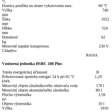
°C
Hranica použitia na strane vykurovania max. 60 °C
Výška 740
mm
Šírka 1022
mm
Hĺbka 524
mm
Hmotnosť 62
kg
Menovité napätie kompresora 230 V
Chladivo
R410A
Vnútorná jednotka HSBC 180 Plus
Trieda energetickej účinnosti B
Pohotovostná spotreba energie/ 24 h pri 65 °C 1,29
kWh
Menovitý objem zásobníkového ohrievača vody 178 l
Menovitý objem akumulačného zásobníka 80 l
Plocha výmenníka 1,59
m²
Objem výmenníka 10 l
Výška 1910