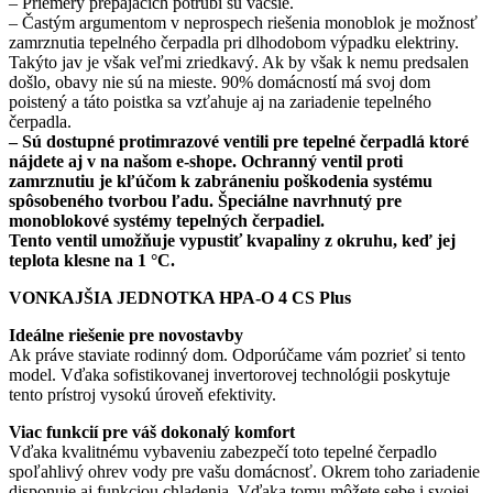
– Priemery prepájacích potrubí sú väčšie.
– Častým argumentom v neprospech riešenia monoblok je možnosť
zamrznutia tepelného čerpadla pri dlhodobom výpadku elektriny.
Takýto jav je však veľmi zriedkavý. Ak by však k nemu predsalen
došlo, obavy nie sú na mieste. 90% domácností má svoj dom
poistený a táto poistka sa vzťahuje aj na zariadenie tepelného
čerpadla.
– Sú dostupné
protimrazové ventili pre tepelné čerpadlá ktoré
nájdete aj v na našom e-shope. Ochranný ventil proti
zamrznutiu je kľúčom k zabráneniu poškodenia systému
spôsobeného tvorbou ľadu. Špeciálne navrhnutý pre
monoblokové systémy tepelných čerpadiel.
Tento ventil umožňuje vypustiť kvapaliny z okruhu, keď jej
teplota klesne na 1 °C.
VONKAJŠIA JEDNOTKA
HPA-O 4 CS Plus
Ideálne riešenie pre novostavby
Ak práve staviate rodinný dom. Odporúčame vám pozrieť si tento
model. Vďaka sofistikovanej invertorovej technológii poskytuje
tento prístroj vysokú úroveň efektivity.
Viac funkcií pre váš dokonalý komfort
Vďaka kvalitnému vybaveniu zabezpečí toto tepelné čerpadlo
spoľahlivý ohrev vody pre vašu domácnosť. Okrem toho zariadenie
disponuje aj funkciou chladenia. Vďaka tomu môžete sebe i svojej