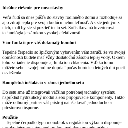
Ideálne riešenie pre novostavby
Veľa ľudí sa dnes púšťa do stavby rodinného domu a rozhoduje sa
aj o zdroji tepla pre svoju budúcu nehnuteľnosť. Ak ste jedným z
nich, mali by ste si pozrieť tento set. Sofistikovaná inverterová
technológia je zárukou vysokej efektívnosti.
Viac funkcií pre váš dokonalý komfort
Tepelné čerpadlo so špičkovým vybavením vám zaručí, že vo svojej
domácnosti budete mať vždy dostatočnú zásobu teplej vody. Okrem
toho zariadenie disponuje aj funkciou chladenia. Vďaka tomu
môžete sebe i svojej rodine dopriať počas horúcich letných dní pocit
osvieženia.
Kompletná inštalácia v rámci jedného setu
Do setu sme už integrovali väčšinu potrebnej techniky systému,
napríklad hydraulický modul alebo pripojovacie komponenty. Takto
môže odborný partner váš prístroj nainštalovať jednoducho a
priestorovo úsporne.
Použitie
– Tepelné čerpadlo typu monoblok s reguláciou výkonu disponuje
vysoko integrovaným vnútorným modulom pre minimálnu