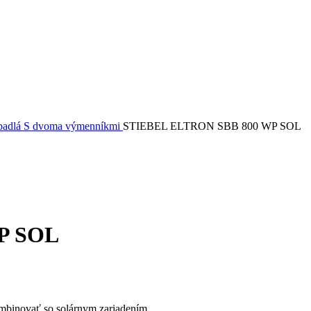
rpadlá
S dvoma výmenníkmi
STIEBEL ELTRON SBB 800 WP SOL
P SOL
ombinovať so solárnym zariadením.