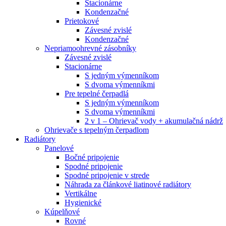
Stacionárne
Kondenzačné
Prietokové
Závesné zvislé
Kondenzačné
Nepriamoohrevné zásobníky
Závesné zvislé
Stacionárne
S jedným výmenníkom
S dvoma výmenníkmi
Pre tepelné čerpadlá
S jedným výmenníkom
S dvoma výmenníkmi
2 v 1 – Ohrievač vody + akumulačná nádrž
Ohrievače s tepelným čerpadlom
Radiátory
Panelové
Bočné pripojenie
Spodné pripojenie
Spodné pripojenie v strede
Náhrada za článkové liatinové radiátory
Vertikálne
Hygienické
Kúpelňové
Rovné