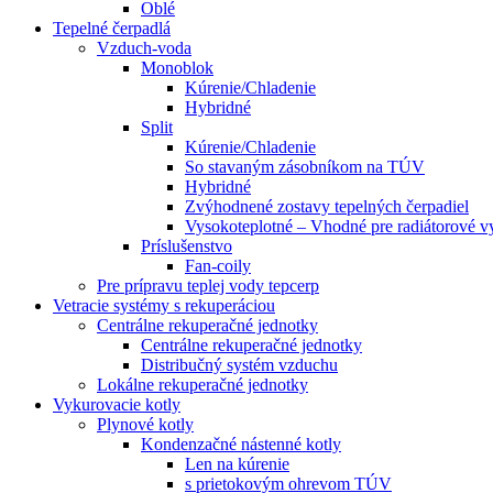
Oblé
Tepelné čerpadlá
Vzduch-voda
Monoblok
Kúrenie/Chladenie
Hybridné
Split
Kúrenie/Chladenie
So stavaným zásobníkom na TÚV
Hybridné
Zvýhodnené zostavy tepelných čerpadiel
Vysokoteplotné – Vhodné pre radiátorové v
Príslušenstvo
Fan-coily
Pre prípravu teplej vody tepcerp
Vetracie systémy s rekuperáciou
Centrálne rekuperačné jednotky
Centrálne rekuperačné jednotky
Distribučný systém vzduchu
Lokálne rekuperačné jednotky
Vykurovacie kotly
Plynové kotly
Kondenzačné nástenné kotly
Len na kúrenie
s prietokovým ohrevom TÚV