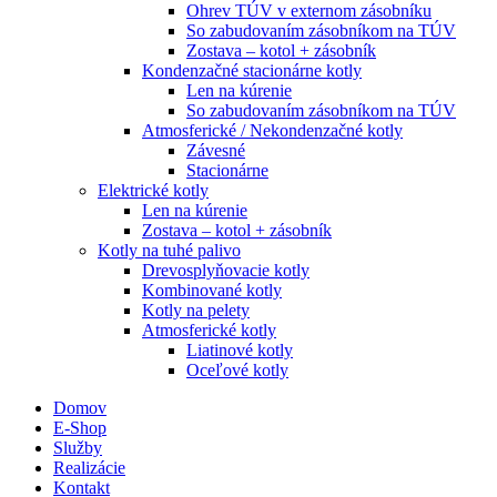
Ohrev TÚV v externom zásobníku
So zabudovaním zásobníkom na TÚV
Zostava – kotol + zásobník
Kondenzačné stacionárne kotly
Len na kúrenie
So zabudovaním zásobníkom na TÚV
Atmosferické / Nekondenzačné kotly
Závesné
Stacionárne
Elektrické kotly
Len na kúrenie
Zostava – kotol + zásobník
Kotly na tuhé palivo
Drevosplyňovacie kotly
Kombinované kotly
Kotly na pelety
Atmosferické kotly
Liatinové kotly
Oceľové kotly
Domov
E-Shop
Služby
Realizácie
Kontakt