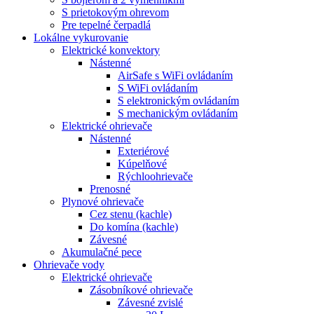
S prietokovým ohrevom
Pre tepelné čerpadlá
Lokálne vykurovanie
Elektrické konvektory
Nástenné
AirSafe s WiFi ovládaním
S WiFi ovládaním
S elektronickým ovládaním
S mechanickým ovládaním
Elektrické ohrievače
Nástenné
Exteriérové
Kúpelňové
Rýchloohrievače
Prenosné
Plynové ohrievače
Cez stenu (kachle)
Do komína (kachle)
Závesné
Akumulačné pece
Ohrievače vody
Elektrické ohrievače
Zásobníkové ohrievače
Závesné zvislé