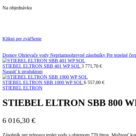
Na objednávku
Klikni pre zväčšenie
Domov
Ohrievače vody
Nepriamoohrevné zásobníky
Pre tepelné če
STIEBEL ELTRON SBB 401 WP SOL
3 771,70
€
Naspäť k produktom
STIEBEL ELTRON SBB 1000 WP SOL
6 557,00
€
STIEBEL ELTRON
STIEBEL ELTRON SBB 800 W
6 016,30
€
Zásobník pre prípravu teplej vody s objemom 770 litrov. Možnosť k