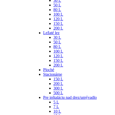
30 L
50 L
80 L
100 L
120 L
150 L
200 L
Ležaté lez
30 L
50 L
80 L
100 L
120 L
150 L
200 L
Ploché
Stacionárne
150 L
200 L
300 L
500 L
Pre inštaláciu nad drez/umývadlo
5 L
7 L
10 L