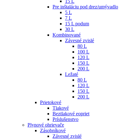
15 L
Pre inštaláciu pod drez/umývadlo
5 L
7 L
15 L podum
30 L
Kombinované
Závesné zvislé
80 L
100 L
120 L
150 L
200 L
Ležaté
80 L
120 L
150 L
200 L
Prietokové
Tlakové
Beztlakové eopriet
Príslušenstvo
Plynové ohrievače
Zásobníkové
Závesné zvislé