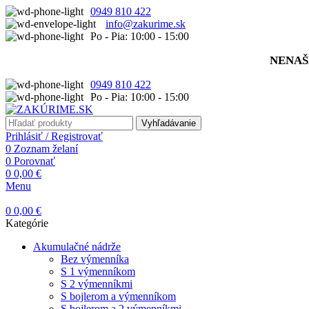
0949 810 422
info@zakurime.sk
Po - Pia: 10:00 - 15:00
NENAŠ
0949 810 422
Po - Pia: 10:00 - 15:00
Vyhľadávanie
Prihlásiť / Registrovať
0
Zoznam želaní
0
Porovnať
0
0,00
€
Menu
0
0,00
€
Kategórie
Akumulačné nádrže
Bez výmenníka
S 1 výmenníkom
S 2 výmenníkmi
S bojlerom a výmenníkom
S bojlerom a 2 výmenníkmi