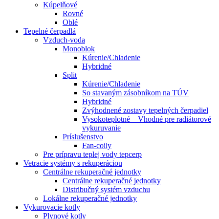
Kúpelňové
Rovné
Oblé
Tepelné čerpadlá
Vzduch-voda
Monoblok
Kúrenie/Chladenie
Hybridné
Split
Kúrenie/Chladenie
So stavaným zásobníkom na TÚV
Hybridné
Zvýhodnené zostavy tepelných čerpadiel
Vysokoteplotné – Vhodné pre radiátorové
vykuruvanie
Príslušenstvo
Fan-coily
Pre prípravu teplej vody tepcerp
Vetracie systémy s rekuperáciou
Centrálne rekuperačné jednotky
Centrálne rekuperačné jednotky
Distribučný systém vzduchu
Lokálne rekuperačné jednotky
Vykurovacie kotly
Plynové kotly