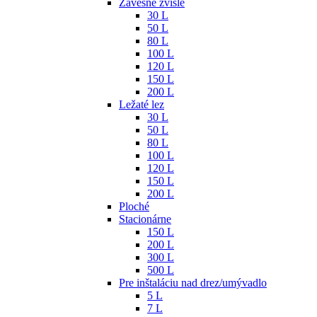
Závesné zvislé
30 L
50 L
80 L
100 L
120 L
150 L
200 L
Ležaté lez
30 L
50 L
80 L
100 L
120 L
150 L
200 L
Ploché
Stacionárne
150 L
200 L
300 L
500 L
Pre inštaláciu nad drez/umývadlo
5 L
7 L