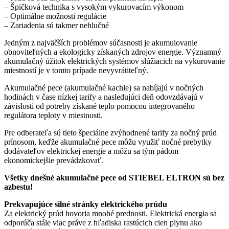
– Špičková technika s vysokým vykurovacím výkonom
– Optimálne možnosti regulácie
– Zariadenia sú takmer nehlučné
Jedným z najväčších problémov súčasnosti je akumulovanie
obnoviteľných a ekologicky získaných zdrojov energie. Významný
akumulačný úžitok elektrických systémov slúžiacich na vykurovanie
miestností je v tomto prípade nevyvrátiteľný.
Akumulačné pece (akumulačné kachle) sa nabíjajú v nočných
hodinách v čase nízkej tarify a nasledujúci deň odovzdávajú v
závislosti od potreby získané teplo pomocou integrovaného
regulátora teploty v miestnosti.
Pre odberateľa sú tieto špeciálne zvýhodnené tarify za nočný prúd
prínosom, keďže akumulačné pece môžu využiť nočné prebytky
dodávateľov elektrickej energie a môžu sa tým pádom
ekonomickejšie prevádzkovať.
Všetky dnešné akumulačné pece od STIEBEL ELTRON sú bez
azbestu!
Prekvapujúce silné stránky elektrického prúdu
Za elektrický prúd hovoria mnohé prednosti. Elektrická energia sa
odporúča stále viac práve z hľadiska rastúcich cien plynu ako