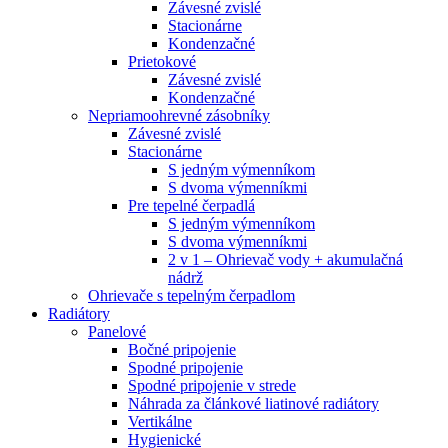
Závesné zvislé
Stacionárne
Kondenzačné
Prietokové
Závesné zvislé
Kondenzačné
Nepriamoohrevné zásobníky
Závesné zvislé
Stacionárne
S jedným výmenníkom
S dvoma výmenníkmi
Pre tepelné čerpadlá
S jedným výmenníkom
S dvoma výmenníkmi
2 v 1 – Ohrievač vody + akumulačná
nádrž
Ohrievače s tepelným čerpadlom
Radiátory
Panelové
Bočné pripojenie
Spodné pripojenie
Spodné pripojenie v strede
Náhrada za článkové liatinové radiátory
Vertikálne
Hygienické