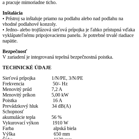
a pracuje mimoriadne ticho.
Inštalácia
• Prístroj sa inštaluje priamo na podlahu alebo nad podlahu na
vhodné podlahové konzoly.
• Jedno- alebo trojfázová sieťová prípojka je ľahko prístupná vďaka
vyklápateľnému pripojovaciemu panelu. Je potrebné trvalé riadiace
napätie.
Bezpečnosť
V zariadení je integrovaná tepelná bezpečnostná poistka.
TECHNICKÉ ÚDAJE
Sieťová prípojka 1/N/PE, 3/N/PE
Frekvencia 50/- Hz
Menovitý prúd 7,2 A
Menovitý príkon 5,00 kW
Poistka 16 A
Prevádzkový hluk 34 dB(A)
Schopnosť
akumulácie tepla 56 %
Vykurovací výkon 1910 W
Farba alpská biela
Výška 650 mm