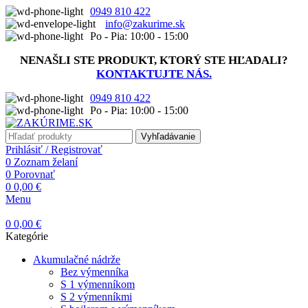
0949 810 422
info@zakurime.sk
Po - Pia: 10:00 - 15:00
NENAŠLI STE PRODUKT, KTORÝ STE HĽADALI?
KONTAKTUJTE NÁS.
0949 810 422
Po - Pia: 10:00 - 15:00
Vyhľadávanie
Prihlásiť / Registrovať
0
Zoznam želaní
0
Porovnať
0
0,00
€
Menu
0
0,00
€
Kategórie
Akumulačné nádrže
Bez výmenníka
S 1 výmenníkom
S 2 výmenníkmi