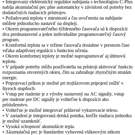
• Integrovaný elektronický regulátor nabíjania s technológiou C-Plus
nabíja akumulačnú pec plne automaticky v závislosti od potreby bez
dodatočných riadiacich prístrojov.
• Požadovanú teplotu v miestnosti a čas uvoľnenia na nabíjanie
môžete jednoducho nastaviť na displeji.
• Okrem programovateľného týždenného časovača sú k dispozícii
dva prednastavené a jeden individuálne programovateľný časový
program.
• Komfortná teplota sa v režime časovača dosiahne v presnom čase
vďaka adaptívnej regulácii s funkciou učenia.
• Okrem komfortnej teploty je možné naprogramovať aj útlmovú
teplotu.
• V prípade potreby môžu používatelia na prístroji aktivovať funkciu
rozpoznania otvorených okien, čím sa zabraňuje zbytočným stratám
energie.
• Pripojovací príkon je možné pri trojfázovom pripojení znížiť v
štyroch stupňoch.
• Vstup pre riadenie je z výroby nastavený na AC signály, vstup
pre riadenie pre DC signály je voliteľne k dispozícii ako
príslušenstvo.
• Voliteľne je možné integrovať prídavné vykurovacie teleso.
• V zariadení je integrovaná detská poistka, keďže riadiacu jednotku
je možné uzamknúť.
• Vysoká schopnosť akumulácie tepla.
• Akumulačná pec je štandardne vybavená vláknovým sitkom