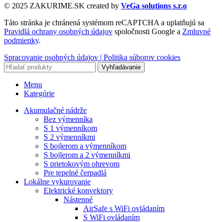
© 2025 ZAKURIME.SK created by
VeGa solutions s.r.o
Táto stránka je chránená systémom reCAPTCHA a uplatňujú sa
Pravidlá ochrany osobných údajov
spoločnosti Google a
Zmluvné
podmienky
.
Spracovanie osobných údajov |
Politika súborov cookies
Vyhľadávanie
Menu
Kategórie
Akumulačné nádrže
Bez výmenníka
S 1 výmenníkom
S 2 výmenníkmi
S bojlerom a výmenníkom
S bojlerom a 2 výmenníkmi
S prietokovým ohrevom
Pre tepelné čerpadlá
Lokálne vykurovanie
Elektrické konvektory
Nástenné
AirSafe s WiFi ovládaním
S WiFi ovládaním