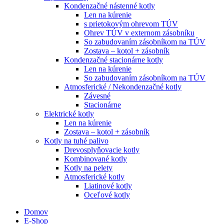
Kondenzačné nástenné kotly
Len na kúrenie
s prietokovým ohrevom TÚV
Ohrev TÚV v externom zásobníku
So zabudovaním zásobníkom na TÚV
Zostava – kotol + zásobník
Kondenzačné stacionárne kotly
Len na kúrenie
So zabudovaním zásobníkom na TÚV
Atmosferické / Nekondenzačné kotly
Závesné
Stacionárne
Elektrické kotly
Len na kúrenie
Zostava – kotol + zásobník
Kotly na tuhé palivo
Drevosplyňovacie kotly
Kombinované kotly
Kotly na pelety
Atmosferické kotly
Liatinové kotly
Oceľové kotly
Domov
E-Shop