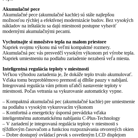
Akumulačné pece
Akumulačné pece (akumulačné kachle) sú stále najlepšou
možnosťou rýchlej a efektívnej modernizácie budov. Bez vysokých
nákladov na inštaláciu sa dajú miestnosti postupne vybaviť
modernými akumulačnými pecami.
Vychutnajte si množstvo tepla na malom priestore
Napriek svojmu výkonu má veľmi kompaktné rozmery.
Akumulačná pec vás presvedčí vysokým výkonom pri výrobe tepla.
Napriek umiestneniu na podlahu zariadenie nezaberá veľa miesta.
Inteligentná regulácia teploty v miestnosti
Veľkou výhodou zariadenia je, že dokáže teplo trvalo akumulovať.
Vďaka tomu bezproblémovo premostí aj dlhšie pauzy v nabíjaní.
Integrovaná regulácia vám pritom uľahčí nastavenie teploty v
miestnosti. Počas vetrania sa vykurovanie automaticky vypne.
– Kompaktná akumulačná pec (akumulačné kachle) pre umiestnenie
na podlahu s vysokým vykurovacím výkonom
– Komfortná a energeticky úsporná prevádzka vďaka
inteligentnému automatickému nabíjaniu C-Plus-Technology
– V zariadení je integrovaná regulácia teploty v miestnosti s
týždňovým časovačom a funkciou rozpoznávania otvorených okien
– Dobre dostupný ovládací prvok s osvetleným LCD displejom