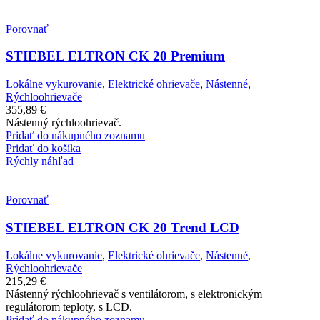
Porovnať
STIEBEL ELTRON CK 20 Premium
Lokálne vykurovanie
,
Elektrické ohrievače
,
Nástenné
,
Rýchloohrievače
355,89
€
Nástenný rýchloohrievač.
Pridať do nákupného zoznamu
Pridať do košíka
Rýchly náhľad
Porovnať
STIEBEL ELTRON CK 20 Trend LCD
Lokálne vykurovanie
,
Elektrické ohrievače
,
Nástenné
,
Rýchloohrievače
215,29
€
Nástenný rýchloohrievač s ventilátorom, s elektronickým
regulátorom teploty, s LCD.
Pridať do nákupného zoznamu