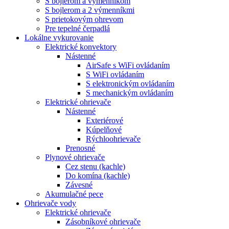
S bojlerom a výmenníkom
S bojlerom a 2 výmenníkmi
S prietokovým ohrevom
Pre tepelné čerpadlá
Lokálne vykurovanie
Elektrické konvektory
Nástenné
AirSafe s WiFi ovládaním
S WiFi ovládaním
S elektronickým ovládaním
S mechanickým ovládaním
Elektrické ohrievače
Nástenné
Exteriérové
Kúpelňové
Rýchloohrievače
Prenosné
Plynové ohrievače
Cez stenu (kachle)
Do komína (kachle)
Závesné
Akumulačné pece
Ohrievače vody
Elektrické ohrievače
Zásobníkové ohrievače