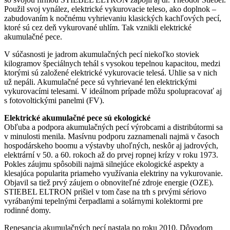
Použil svoj vynález, elektrické vykurovacie teleso, ako doplnok ‒
zabudovaním k nočnému vyhrievaniu klasických kachľových pecí,
ktoré sú cez deň vykurované uhlím. Tak vznikli elektrické
akumulačné pece.
V súčasnosti je jadrom akumulačných pecí niekoľko stoviek
kilogramov špeciálnych tehál s vysokou tepelnou kapacitou, medzi
ktorými sú založené elektrické vykurovacie telesá. Uhlie sa v nich
už nepáli. Akumulačné pece sú vyhrievané len elektrickými
vykurovacími telesami. V ideálnom prípade môžu spolupracovať aj
s fotovoltickými panelmi (FV).
Elektrické akumulačné pece sú ekologické
Obľuba a podpora akumulačných pecí výrobcami a distribútormi sa
v minulosti menila. Masívnu podporu zaznamenali najmä v časoch
hospodárskeho boomu a výstavby uhoľných, neskôr aj jadrových,
elektrární v 50. a 60. rokoch až do prvej ropnej krízy v roku 1973.
Pokles záujmu spôsobili najmä silnejúce ekologické aspekty a
klesajúca popularita priameho využívania elektriny na vykurovanie.
Objavil sa tiež prvý záujem o obnoviteľné zdroje energie (OZE).
STIEBEL ELTRON prišiel v tom čase na trh s prvými sériovo
vyrábanými tepelnými čerpadlami a solárnymi kolektormi pre
rodinné domy.
Renesancia akumulačných pecí nastala po roku 2010. Dôvodom