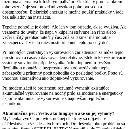
rozumná alternatíva k fosílnym palivám. Elektrický prúd sa okrem
toho vyznačuje svojou veľmi vysokou pohotovosťou a
dostupnosťou. Elektrickú energiu je možné použiť prakticky všade
bez nákladov na inštaláciu.
Tepelné pohodlie je dobré. Ale len v tom prípade, ak sa využíva. Ak
vezmeme do úvahy, že napr. v kúpeľni strávime len ráno alebo
večer určitý prehliadnuteľný čas, zdá sa takmer márnotratné
zabezpečovať v tejto miestnosti príjemné teplo po celý deň.
Pri mnohých centrálnych vykurovacích zariadeniach sa môže teplo
priestorovo a časovo dávkovať len relatívne. Elektrické vykurovacie
systémy sú v tomto prípade vynikajúcim doplnením. Vyššou
flexibilitou montáže a bezprostredným odovzdávaním tepla
zabezpečujú príjemný pocit pohodlia do poslednej bodky. Preto sú
vhodnou alternatívou ako doplnkové vykurovanie.
Pri modernizácii je pre zmenu rozumné vymeniť existujúce
akumulačné vykurovanie na nočný prúd za moderné a energeticky
úsporné akumulačné vykurovanie s najnovšou regulačnou
technikou.
Akumulačná pec: Viete, ako funguje a aké sú jej výhody?
Myšlienka využiť prebytok nočnej elektriny sa objavila v
päťdesiatych a šesťdesiatych rokoch. Do riešenia tohto problému sa
so svojou firmou STIEBEL ELTRON zapojil aj dr. Theodor Stiebel.