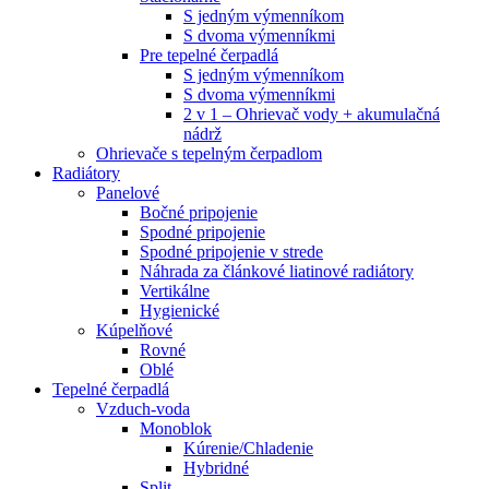
S jedným výmenníkom
S dvoma výmenníkmi
Pre tepelné čerpadlá
S jedným výmenníkom
S dvoma výmenníkmi
2 v 1 – Ohrievač vody + akumulačná
nádrž
Ohrievače s tepelným čerpadlom
Radiátory
Panelové
Bočné pripojenie
Spodné pripojenie
Spodné pripojenie v strede
Náhrada za článkové liatinové radiátory
Vertikálne
Hygienické
Kúpelňové
Rovné
Oblé
Tepelné čerpadlá
Vzduch-voda
Monoblok
Kúrenie/Chladenie
Hybridné
Split