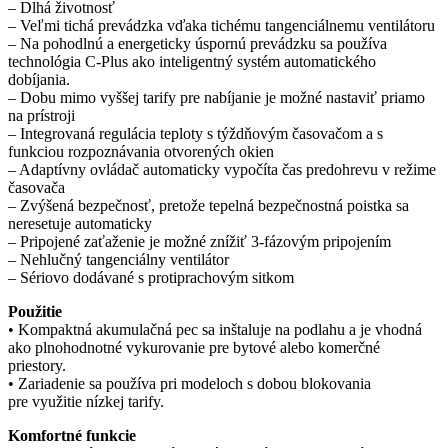
– Dlhá životnosť
– Veľmi tichá prevádzka vďaka tichému tangenciálnemu ventilátoru
– Na pohodlnú a energeticky úspornú prevádzku sa používa
technológia C-Plus ako inteligentný systém automatického
dobíjania.
– Dobu mimo vyššej tarify pre nabíjanie je možné nastaviť priamo
na prístroji
– Integrovaná regulácia teploty s týždňovým časovačom a s
funkciou rozpoznávania otvorených okien
– Adaptívny ovládač automaticky vypočíta čas predohrevu v režime
časovača
– Zvýšená bezpečnosť, pretože tepelná bezpečnostná poistka sa
neresetuje automaticky
– Pripojené zaťaženie je možné znížiť 3-fázovým pripojením
– Nehlučný tangenciálny ventilátor
– Sériovo dodávané s protiprachovým sitkom
Použitie
• Kompaktná akumulačná pec sa inštaluje na podlahu a je vhodná
ako plnohodnotné vykurovanie pre bytové alebo komerčné
priestory.
• Zariadenie sa používa pri modeloch s dobou blokovania
pre využitie nízkej tarify.
Komfortné funkcie