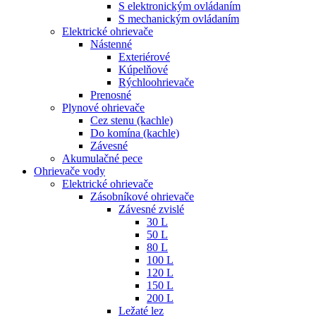
S elektronickým ovládaním
S mechanickým ovládaním
Elektrické ohrievače
Nástenné
Exteriérové
Kúpelňové
Rýchloohrievače
Prenosné
Plynové ohrievače
Cez stenu (kachle)
Do komína (kachle)
Závesné
Akumulačné pece
Ohrievače vody
Elektrické ohrievače
Zásobníkové ohrievače
Závesné zvislé
30 L
50 L
80 L
100 L
120 L
150 L
200 L
Ležaté lez