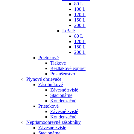
80 L
100 L
120 L
150 L
200 L
Ležaté
80 L
120 L
150 L
200 L
Prietokové
Tlakové
Beztlakové eopriet
Príslušenstvo
Plynové ohrievače
Zásobníkové
Závesné zvislé
Stacionárne
Kondenzačné
Prietokové
Závesné zvislé
Kondenzačné
Nepriamoohrevné zásobníky
Závesné zvislé
Stacionárne