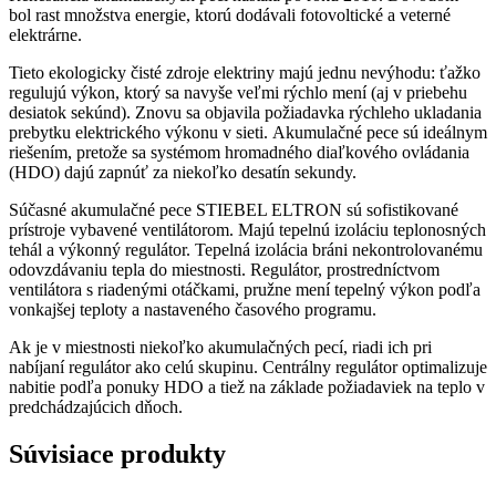
bol rast množstva energie, ktorú dodávali fotovoltické a veterné
elektrárne.
Tieto ekologicky čisté zdroje elektriny majú jednu nevýhodu: ťažko
regulujú výkon, ktorý sa navyše veľmi rýchlo mení (aj v priebehu
desiatok sekúnd). Znovu sa objavila požiadavka rýchleho ukladania
prebytku elektrického výkonu v sieti. Akumulačné pece sú ideálnym
riešením, pretože sa systémom hromadného diaľkového ovládania
(HDO) dajú zapnúť za niekoľko desatín sekundy.
Súčasné akumulačné pece STIEBEL ELTRON sú sofistikované
prístroje vybavené ventilátorom. Majú tepelnú izoláciu teplonosných
tehál a výkonný regulátor. Tepelná izolácia bráni nekontrolovanému
odovzdávaniu tepla do miestnosti. Regulátor, prostredníctvom
ventilátora s riadenými otáčkami, pružne mení tepelný výkon podľa
vonkajšej teploty a nastaveného časového programu.
Ak je v miestnosti niekoľko akumulačných pecí, riadi ich pri
nabíjaní regulátor ako celú skupinu. Centrálny regulátor optimalizuje
nabitie podľa ponuky HDO a tiež na základe požiadaviek na teplo v
predchádzajúcich dňoch.
Súvisiace produkty