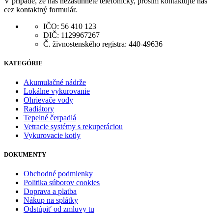
V prípade, že nás nezastihnete telefonicky, prosím kontaktujte nás
cez kontaktný formulár.
IČO: 56 410 123
DIČ: 1129967267
Č. živnostenského registra: 440-49636
KATEGÓRIE
Akumulačné nádrže
Lokálne vykurovanie
Ohrievače vody
Radiátory
Tepelné čerpadlá
Vetracie systémy s rekuperáciou
Vykurovacie kotly
DOKUMENTY
Obchodné podmienky
Politika súborov cookies
Doprava a platba
Nákup na splátky
Odstúpiť od zmluvy tu