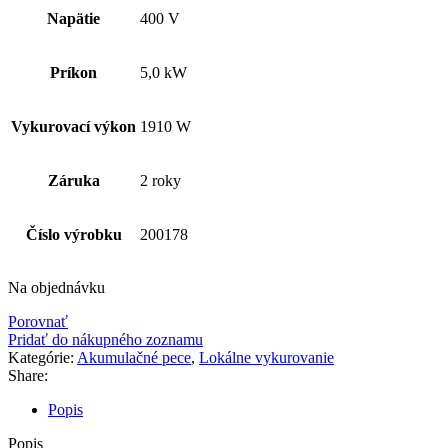
Napätie
400 V
Príkon
5,0 kW
Vykurovací výkon
1910 W
Záruka
2 roky
Číslo výrobku
200178
Na objednávku
Porovnať
Pridať do nákupného zoznamu
Kategórie:
Akumulačné pece
,
Lokálne vykurovanie
Share:
Popis
Popis