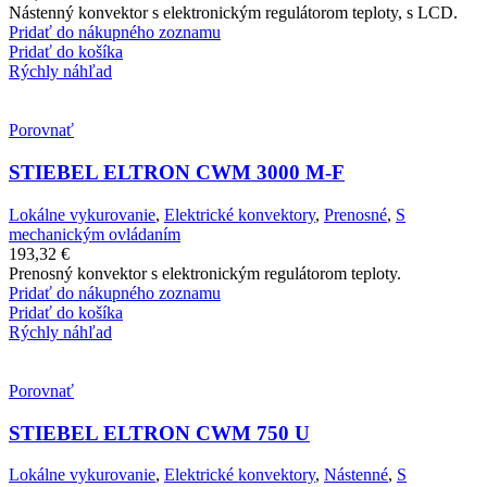
Nástenný konvektor s elektronickým regulátorom teploty, s LCD.
Pridať do nákupného zoznamu
Pridať do košíka
Rýchly náhľad
Porovnať
STIEBEL ELTRON CWM 3000 M-F
Lokálne vykurovanie
,
Elektrické konvektory
,
Prenosné
,
S
mechanickým ovládaním
193,32
€
Prenosný konvektor s elektronickým regulátorom teploty.
Pridať do nákupného zoznamu
Pridať do košíka
Rýchly náhľad
Porovnať
STIEBEL ELTRON CWM 750 U
Lokálne vykurovanie
,
Elektrické konvektory
,
Nástenné
,
S