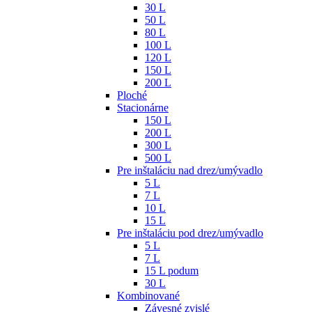
30 L
50 L
80 L
100 L
120 L
150 L
200 L
Ploché
Stacionárne
150 L
200 L
300 L
500 L
Pre inštaláciu nad drez/umývadlo
5 L
7 L
10 L
15 L
Pre inštaláciu pod drez/umývadlo
5 L
7 L
15 L podum
30 L
Kombinované
Závesné zvislé