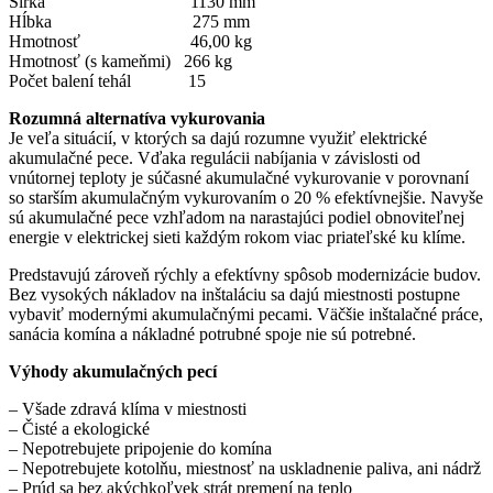
Šírka 1130 mm
Hĺbka 275 mm
Hmotnosť 46,00 kg
Hmotnosť (s kameňmi) 266 kg
Počet balení tehál 15
Rozumná alternatíva vykurovania
Je veľa situácií, v ktorých sa dajú rozumne využiť elektrické
akumulačné pece. Vďaka regulácii nabíjania v závislosti od
vnútornej teploty je súčasné akumulačné vykurovanie v porovnaní
so starším akumulačným vykurovaním o 20 % efektívnejšie. Navyše
sú akumulačné pece vzhľadom na narastajúci podiel obnoviteľnej
energie v elektrickej sieti každým rokom viac priateľské ku klíme.
Predstavujú zároveň rýchly a efektívny spôsob modernizácie budov.
Bez vysokých nákladov na inštaláciu sa dajú miestnosti postupne
vybaviť modernými akumulačnými pecami. Väčšie inštalačné práce,
sanácia komína a nákladné potrubné spoje nie sú potrebné.
Výhody akumulačných pecí
– Všade zdravá klíma v miestnosti
– Čisté a ekologické
– Nepotrebujete pripojenie do komína
– Nepotrebujete kotolňu, miestnosť na uskladnenie paliva, ani nádrž
– Prúd sa bez akýchkoľvek strát premení na teplo