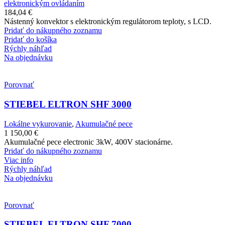
elektronickým ovládaním
184,04
€
Nástenný konvektor s elektronickým regulátorom teploty, s LCD.
Pridať do nákupného zoznamu
Pridať do košíka
Rýchly náhľad
Na objednávku
Porovnať
STIEBEL ELTRON SHF 3000
Lokálne vykurovanie
,
Akumulačné pece
1 150,00
€
Akumulačné pece electronic 3kW, 400V stacionárne.
Pridať do nákupného zoznamu
Viac info
Rýchly náhľad
Na objednávku
Porovnať
STIEBEL ELTRON SHF 7000