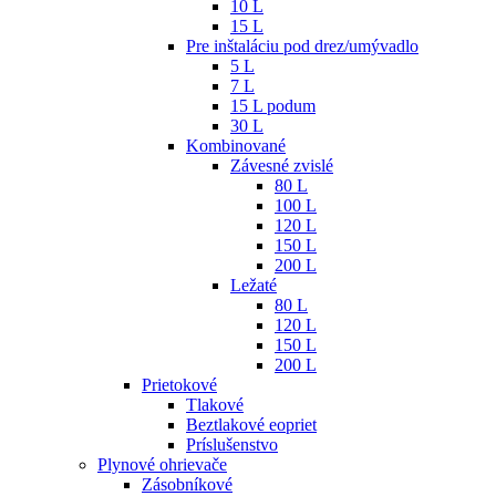
10 L
15 L
Pre inštaláciu pod drez/umývadlo
5 L
7 L
15 L podum
30 L
Kombinované
Závesné zvislé
80 L
100 L
120 L
150 L
200 L
Ležaté
80 L
120 L
150 L
200 L
Prietokové
Tlakové
Beztlakové eopriet
Príslušenstvo
Plynové ohrievače
Zásobníkové