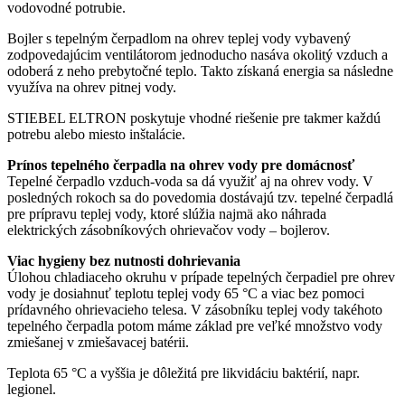
vodovodné potrubie.
Bojler s tepelným čerpadlom na ohrev teplej vody vybavený
zodpovedajúcim ventilátorom jednoducho nasáva okolitý vzduch a
odoberá z neho prebytočné teplo. Takto získaná energia sa následne
využíva na ohrev pitnej vody.
STIEBEL ELTRON poskytuje vhodné riešenie pre takmer každú
potrebu alebo miesto inštalácie.
Prínos tepelného čerpadla na ohrev vody pre domácnosť
Tepelné čerpadlo vzduch-voda sa dá využiť aj na ohrev vody. V
posledných rokoch sa do povedomia dostávajú tzv. tepelné čerpadlá
pre prípravu teplej vody, ktoré slúžia najmä ako náhrada
elektrických zásobníkových ohrievačov vody ‒ bojlerov.
Viac hygieny bez nutnosti dohrievania
Úlohou chladiaceho okruhu v prípade tepelných čerpadiel pre ohrev
vody je dosiahnuť teplotu teplej vody 65 °C a viac bez pomoci
prídavného ohrievacieho telesa. V zásobníku teplej vody takéhoto
tepelného čerpadla potom máme základ pre veľké množstvo vody
zmiešanej v zmiešavacej batérii.
Teplota 65 °C a vyššia je dôležitá pre likvidáciu baktérií, napr.
legionel.