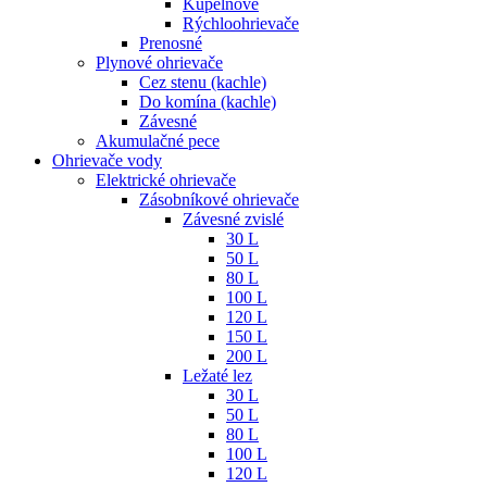
Kúpelňové
Rýchloohrievače
Prenosné
Plynové ohrievače
Cez stenu (kachle)
Do komína (kachle)
Závesné
Akumulačné pece
Ohrievače vody
Elektrické ohrievače
Zásobníkové ohrievače
Závesné zvislé
30 L
50 L
80 L
100 L
120 L
150 L
200 L
Ležaté lez
30 L
50 L
80 L
100 L
120 L