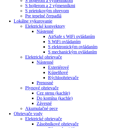
S bojlerom a výmenníkom
S bojlerom a 2 výmenníkmi
S prietokovým ohrevom
Pre tepelné čerpadlá
Lokálne vykurovanie
Elektrické konvektory
Nástenné
AirSafe s WiFi ovládaním
S WiFi ovládaním
S elektronickým ovládaním
S mechanickým ovládaním
Elektrické ohrievače
Nástenné
Exteriérové
Kúpelňové
Rýchloohrievače
Prenosné
Plynové ohrievače
Cez stenu (kachle)
Do komína (kachle)
Závesné
Akumulačné pece
Ohrievače vody
Elektrické ohrievače
Zásobníkové ohrievače