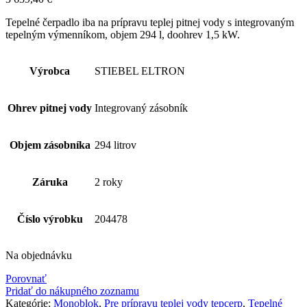
Tepelné čerpadlo iba na prípravu teplej pitnej vody s integrovaným
tepelným výmenníkom, objem 294 l, doohrev 1,5 kW.
Výrobca
STIEBEL ELTRON
Ohrev pitnej vody
Integrovaný zásobník
Objem zásobníka
294 litrov
Záruka
2 roky
Číslo výrobku
204478
Na objednávku
Porovnať
Pridať do nákupného zoznamu
Kategórie:
Monoblok
,
Pre prípravu teplej vody tepcerp
,
Tepelné