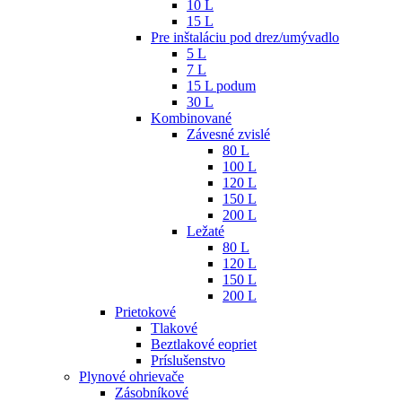
10 L
15 L
Pre inštaláciu pod drez/umývadlo
5 L
7 L
15 L podum
30 L
Kombinované
Závesné zvislé
80 L
100 L
120 L
150 L
200 L
Ležaté
80 L
120 L
150 L
200 L
Prietokové
Tlakové
Beztlakové eopriet
Príslušenstvo
Plynové ohrievače
Zásobníkové