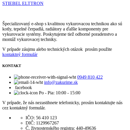
STIEBEL ELTTRON
Špecializovaný e-shop s kvalitnou vykurovacou technikou ako sú
kotly, tepelné čerpadlá, radiátory a ďalšie komponenty pre
vykurovacie systémy. Poskytujeme tiež odborné poradenstvo a
montáž vykurovacej techniky.
V prípade záujmu alebo technických otázok prosím použite
kontaktný formulár
KONTAKT
0949 810 422
info@zakurime.sk
facebook
Po - Pia: 10:00 - 15:00
V prípade, že nás nezastihnete telefonicky, prosím kontaktujte nás
cez kontaktný formulár.
IČO: 56 410 123
DIČ: 1129967267
Č. živnostenského registra: 440-49636