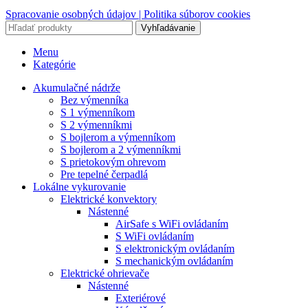
Spracovanie osobných údajov |
Politika súborov cookies
Vyhľadávanie
Menu
Kategórie
Akumulačné nádrže
Bez výmenníka
S 1 výmenníkom
S 2 výmenníkmi
S bojlerom a výmenníkom
S bojlerom a 2 výmenníkmi
S prietokovým ohrevom
Pre tepelné čerpadlá
Lokálne vykurovanie
Elektrické konvektory
Nástenné
AirSafe s WiFi ovládaním
S WiFi ovládaním
S elektronickým ovládaním
S mechanickým ovládaním
Elektrické ohrievače
Nástenné
Exteriérové