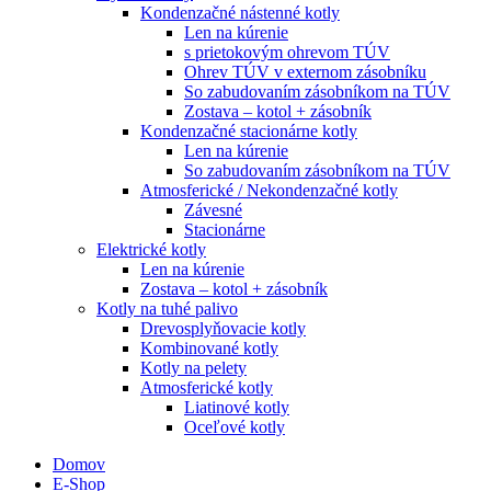
Kondenzačné nástenné kotly
Len na kúrenie
s prietokovým ohrevom TÚV
Ohrev TÚV v externom zásobníku
So zabudovaním zásobníkom na TÚV
Zostava – kotol + zásobník
Kondenzačné stacionárne kotly
Len na kúrenie
So zabudovaním zásobníkom na TÚV
Atmosferické / Nekondenzačné kotly
Závesné
Stacionárne
Elektrické kotly
Len na kúrenie
Zostava – kotol + zásobník
Kotly na tuhé palivo
Drevosplyňovacie kotly
Kombinované kotly
Kotly na pelety
Atmosferické kotly
Liatinové kotly
Oceľové kotly
Domov
E-Shop