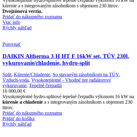
Vysokoteplotné hydro-splitové tepelné čerpadlo výkonom 16 kW na
kúrenie a s integrovaným zásobníkom s objemom 230 litrov.
Dvojzónová verzia.
Pridať do nákupného zoznamu
Viac info
Rýchly náhľad
Porovnať
DAIKIN Altherma 3 H HT F 16kW set, TÚV 230l,
vykurovanie/chladenie, hydro-split
Split
,
Kúrenie/Chladenie
,
So stavaným zásobníkom na TÚV
,
Vzduch-voda
,
Vysokoteplotné - Vhodné pre radiátorové
vykuruvanie
,
Tepelné čerpadlá
16 000,00
€
Vysokoteplotné hydro-splitové tepelné čerpadlo výkonom 16 kW na
kúrenie a chladenie
a s integrovaným zásobníkom s objemom 230
litrov.
Pridať do nákupného zoznamu
Pridať do košíka
Rýchly náhľad