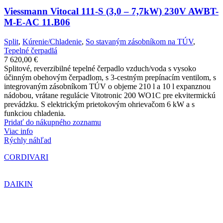
Viessmann Vitocal 111-S (3,0 – 7,7kW) 230V AWBT-
M-E-AC 11.B06
Split
,
Kúrenie/Chladenie
,
So stavaným zásobníkom na TÚV
,
Tepelné čerpadlá
7 620,00
€
Splitové, reverzibilné tepelné čerpadlo vzduch/voda s vysoko
účinným obehovým čerpadlom, s 3-cestným prepínacím ventilom, s
integrovaným zásobníkom TÚV o objeme 210 l a 10 l expanznou
nádobou, vrátane regulácie Vitotronic 200 WO1C pre ekvitermickú
prevádzku. S elektrickým prietokovým ohrievačom 6 kW a s
funkciou chladenia.
Pridať do nákupného zoznamu
Viac info
Rýchly náhľad
CORDIVARI
DAIKIN