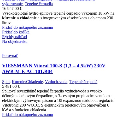
vykuruvanie
,
Tepelné čerpadlá
16 957,00
€
Vysokoteplotné hydro-splitové tepelné čerpadlo výkonom 18 kW na
kúrenie a chladenie
a s integrovaným zásobníkom s objemom 230
litrov.
Pridať do nákupného zoznamu
Pridať do košíka
Rýchly náhľad
Na objednávku
Porovnať
VIESSMANN Vitocal 100-S (1,3 – 4,5kW) 230V
AWB-M-E-AC 101.B04
Split
,
Kúrenie/Chladenie
,
Vzduch-voda
,
Tepelné čerpadlá
5 481,00
€
Splitové reverzibilné tepelné čerpadlo vzduch/voda s vysoko
účinným obehovým čerpadlom, s 3-cestným prepínacím ventilom s
elektrickým výhrevným pásom a 10l expanznou nádobou, regulácia
Vitotronic 200 WO1C. S elektrickým prietokovým ohrievačom 6
kW a s funkciou chladenia.
Pridať do nákupného zoznamu