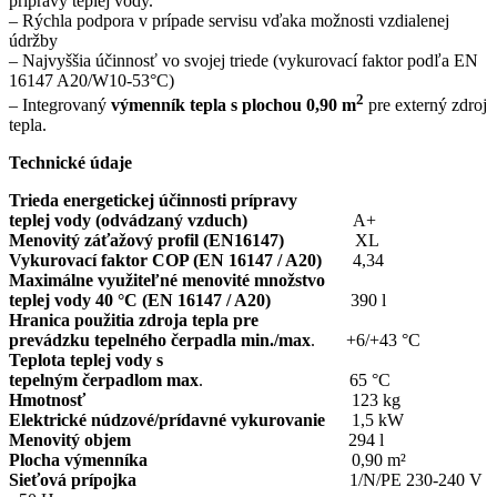
prípravy teplej vody.
– Rýchla podpora v prípade servisu vďaka možnosti vzdialenej
údržby
– Najvyššia účinnosť vo svojej triede (vykurovací faktor podľa EN
16147 A20/W10-53°C)
2
– Integrovaný
výmenník tepla s plochou 0,90 m
pre externý zdroj
tepla.
Technické údaje
Trieda energetickej účinnosti prípravy
teplej vody (odvádzaný vzduch)
A+
Menovitý záťažový profil (EN16147)
XL
Vykurovací faktor COP (EN 16147 / A20)
4,34
Maximálne využiteľné menovité množstvo
teplej vody 40 °C (EN 16147 / A20)
390 l
Hranica použitia zdroja tepla pre
prevádzku tepelného čerpadla min./max
. +6/+43 °C
Teplota teplej vody s
tepelným čerpadlom max
. 65 °C
Hmotnosť
123 kg
Elektrické núdzové/prídavné vykurovanie
1,5 kW
Menovitý objem
294 l
Plocha výmenníka
0,90 m²
Sieťová prípojka
1/N/PE 230-240 V