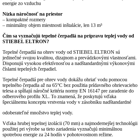
energie zo vzduchu
Nízka náročnosť na priestor
– kompaktné rozmery
– minimálny objem miestnosti inštalácie, len 13 m³
Čím sa vyznačujú tepelné čerpadlá na prípravu teplej vody od
STIEBEL ELTRON?
Tepelné čerpadlá na ohrev vody od STIEBEL ELTRON sú
jedinečné svojou kvalitou, dizajnom a prevádzkovými vlastnosťami.
Disponujú vysokou efektívnosťou a nadštandardnými výkonovými
číslami tepelných čerpadiel.
Tepelné čerpadlá pre ohrev vody dokážu ohriať vodu pomocou
tepelného čerpadla až na 65°C bez použitia prídavného ohrievacieho
telesa a spĺňajú náročné kritéria normy EN 16147 pre zaradenie do
odberového profilu XL. To znamená, že poskytujú vďaka
špeciálnemu konceptu vrstvenia vody v zásobníku nadštandardné
odoberateľné množstvo teplej vody.
Vďaka hrubej tepelnej izolácii (70 mm) a najmodernejšej technológii
použitej pri výrobe sa tieto zariadenia vyznačujú minimálnou
spotrebou energie za 24 hodín v pohotovostnom režime.