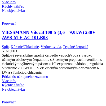
Viac info
Rýchly náhľad
Na objednávku
Porovnať
VIESSMANN Vitocal 100-S (3,6 – 9,0kW) 230V
AWB-M-E-AC 101.B08
Split
,
Kúrenie/Chladenie
,
Vzduch-voda
,
Tepelné čerpadlá
5 970,00
€
Splitové reverzibilné tepelné čerpadlo vzduch/voda s vysoko
účinným obehovým čerpadlom, s 3-cestným prepínacím ventilom s
elektrickým výhrevným pásom a 10l expanznou nádobou, regulácia
Vitotronic 200 WO1C. S elektrickým prietokovým ohrievačom 6
kW a s funkciou chladenia.
Pridať do nákupného zoznamu
Viac info
Rýchly náhľad
Na objednávku
Porovnať