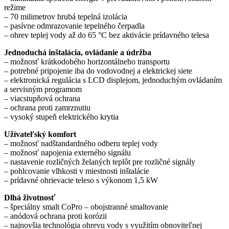
režime
– 70 milimetrov hrubá tepelná izolácia
– pasívne odmrazovanie tepelného čerpadla
– ohrev teplej vody až do 65 °C bez aktivácie prídavného telesa
Jednoduchá inštalácia, ovládanie a údržba
– možnosť krátkodobého horizontálneho transportu
– potrebné pripojenie iba do vodovodnej a elektrickej siete
– elektronická regulácia s LCD displejom, jednoduchým ovládaním
a servisným programom
– viacstupňová ochrana
– ochrana proti zamrznutiu
– vysoký stupeň elektrického krytia
Užívateľský komfort
– možnosť nadštandardného odberu teplej vody
– možnosť napojenia externého signálu
– nastavenie rozličných želaných teplôt pre rozličné signály
– pohlcovanie vlhkosti v miestnosti inštalácie
– prídavné ohrievacie teleso s výkonom 1,5 kW
Dlhá životnosť
– špeciálny smalt CoPro – obojstranné smaltovanie
– anódová ochrana proti korózii
– najnovšia technológia ohrevu vody s využitím obnoviteľnej