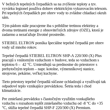
V bežných tepelných čerpadlách sa na zvýšenie teploty a tzv.
vyvárku legionel používa dohrev elektrickým vykurovacím telesom.
Pri tepelných čerpadlách pre ohrev vody to zvládne chladiaci okruh
sám.
Tým pádom stále pracujeme iba s približne tretinou elektriny a
dvoma tretinami energie z obnoviteľných zdrojov (OZE), ktorá je
zadarmo a nezaťažuje životné prostredie.
STIEBEL ELTRON ponúka špeciálne tepelné čerpadlá pre ohrev
vody už mnoho rokov.
Tepelné čerpadlá STIEBEL ELTRON SHP-A 220/300 (X) Plus
pracujú s vnútorným vzduchom v budove, teda so vzduchom s
teplotou 6 ‒ 42 °C. Umiestňujú sa prednostne do priestorov s
prebytočným teplom – napr. kotolne, výmenníkovej stanice,
strojovne, pekárne, veľkej kuchyne.
Tieto priestory tepelné čerpadlá súčasne ochladzujú a využívajú tak
odpadové teplo vznikajúce prevádzkou. Šetria teda i chod
klimatizácie.
Pre zmiešanú prevádzku s čiastočným využitím vonkajšieho
vzduchu s rozsahom teplôt zmiešaného vzduchu od -8 °C do +35
°C, slúžia tepelné čerpadlá SHP-F 220/300 (X) Premium.