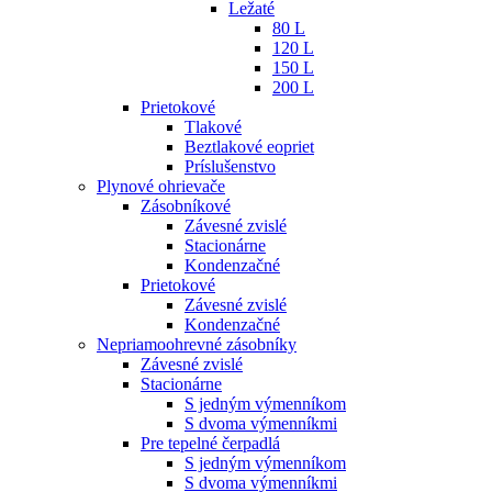
Ležaté
80 L
120 L
150 L
200 L
Prietokové
Tlakové
Beztlakové eopriet
Príslušenstvo
Plynové ohrievače
Zásobníkové
Závesné zvislé
Stacionárne
Kondenzačné
Prietokové
Závesné zvislé
Kondenzačné
Nepriamoohrevné zásobníky
Závesné zvislé
Stacionárne
S jedným výmenníkom
S dvoma výmenníkmi
Pre tepelné čerpadlá
S jedným výmenníkom
S dvoma výmenníkmi