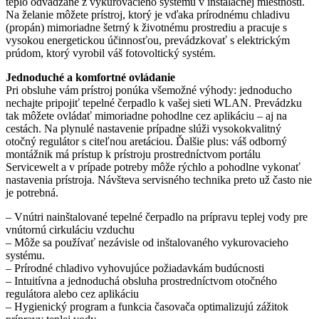
teplo odvádzané z vykurovacieho systému v inštalačnej miestnosti.
Na želanie môžete prístroj, ktorý je vďaka prírodnému chladivu
(propán) mimoriadne šetrný k životnému prostrediu a pracuje s
vysokou energetickou účinnosťou, prevádzkovať s elektrickým
prúdom, ktorý vyrobil váš fotovoltický systém.
Jednoduché a komfortné ovládanie
Pri obsluhe vám prístroj ponúka všemožné výhody: jednoducho
nechajte pripojiť tepelné čerpadlo k vašej sieti WLAN. Prevádzku
tak môžete ovládať mimoriadne pohodlne cez aplikáciu – aj na
cestách. Na plynulé nastavenie prípadne slúži vysokokvalitný
otočný regulátor s citeľnou aretáciou. Ďalšie plus: váš odborný
montážnik má prístup k prístroju prostredníctvom portálu
Servicewelt a v prípade potreby môže rýchlo a pohodlne vykonať
nastavenia prístroja. Návšteva servisného technika preto už často nie
je potrebná.
– Vnútri nainštalované tepelné čerpadlo na prípravu teplej vody pre
vnútornú cirkuláciu vzduchu
– Môže sa používať nezávisle od inštalovaného vykurovacieho
systému.
– Prírodné chladivo vyhovujúce požiadavkám budúcnosti
– Intuitívna a jednoduchá obsluha prostredníctvom otočného
regulátora alebo cez aplikáciu
– Hygienický program a funkcia časovača optimalizujú zážitok