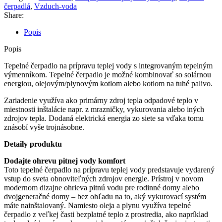
čerpadlá
,
Vzduch-voda
Share:
Popis
Popis
Tepelné čerpadlo na prípravu teplej vody s integrovaným tepelným
výmenníkom. Tepelné čerpadlo je možné kombinovať so solárnou
energiou, olejovým/plynovým kotlom alebo kotlom na tuhé palivo.
Zariadenie využíva ako primárny zdroj tepla odpadové teplo v
miestnosti inštalácie napr. z mrazničky, vykurovania alebo iných
zdrojov tepla. Dodaná elektrická energia zo siete sa vďaka tomu
znásobí vyše trojnásobne.
Detaily produktu
Dodajte ohrevu pitnej vody komfort
Toto tepelné čerpadlo na prípravu teplej vody predstavuje vydarený
vstup do sveta obnoviteľných zdrojov energie. Prístroj v novom
modernom dizajne ohrieva pitnú vodu pre rodinné domy alebo
dvojgeneračné domy – bez ohľadu na to, aký vykurovací systém
máte nainštalovaný. Namiesto oleja a plynu využíva tepelné
čerpadlo z veľkej časti bezplatné teplo z prostredia, ako napríklad