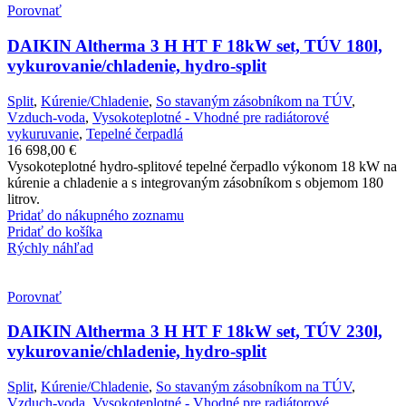
Porovnať
DAIKIN Altherma 3 H HT F 18kW set, TÚV 180l,
vykurovanie/chladenie, hydro-split
Split
,
Kúrenie/Chladenie
,
So stavaným zásobníkom na TÚV
,
Vzduch-voda
,
Vysokoteplotné - Vhodné pre radiátorové
vykuruvanie
,
Tepelné čerpadlá
16 698,00
€
Vysokoteplotné hydro-splitové tepelné čerpadlo výkonom 18 kW na
kúrenie a chladenie a s integrovaným zásobníkom s objemom 180
litrov.
Pridať do nákupného zoznamu
Pridať do košíka
Rýchly náhľad
Porovnať
DAIKIN Altherma 3 H HT F 18kW set, TÚV 230l,
vykurovanie/chladenie, hydro-split
Split
,
Kúrenie/Chladenie
,
So stavaným zásobníkom na TÚV
,
Vzduch-voda
,
Vysokoteplotné - Vhodné pre radiátorové