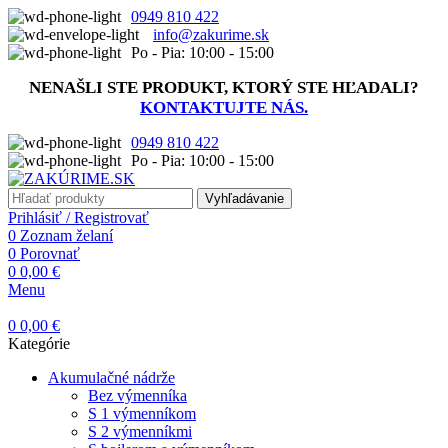
0949 810 422
info@zakurime.sk
Po - Pia: 10:00 - 15:00
NENAŠLI STE PRODUKT, KTORÝ STE HĽADALI?
KONTAKTUJTE NÁS.
0949 810 422
Po - Pia: 10:00 - 15:00
Vyhľadávanie
Prihlásiť / Registrovať
0
Zoznam želaní
0
Porovnať
0
0,00
€
Menu
0
0,00
€
Kategórie
Akumulačné nádrže
Bez výmenníka
S 1 výmenníkom
S 2 výmenníkmi