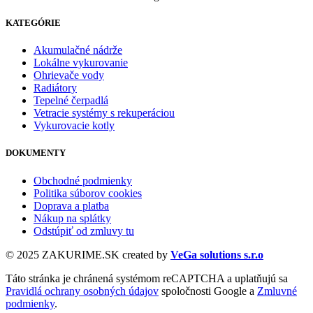
KATEGÓRIE
Akumulačné nádrže
Lokálne vykurovanie
Ohrievače vody
Radiátory
Tepelné čerpadlá
Vetracie systémy s rekuperáciou
Vykurovacie kotly
DOKUMENTY
Obchodné podmienky
Politika súborov cookies
Doprava a platba
Nákup na splátky
Odstúpiť od zmluvy tu
© 2025 ZAKURIME.SK created by
VeGa solutions s.r.o
Táto stránka je chránená systémom reCAPTCHA a uplatňujú sa
Pravidlá ochrany osobných údajov
spoločnosti Google a
Zmluvné
podmienky
.