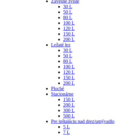
Závesné zvislé
30 L
50 L
80 L
100 L
120 L
150 L
200 L
Ležaté lez
30 L
50 L
80 L
100 L
120 L
150 L
200 L
Ploché
Stacionárne
150 L
200 L
300 L
500 L
Pre inštaláciu nad drez/umývadlo
5 L
7 L