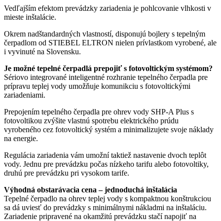
Vedľajším efektom prevádzky zariadenia je pohlcovanie vlhkosti v
mieste inštalácie.
Okrem nadštandardných vlastností, disponujú bojlery s tepelným
čerpadlom od STIEBEL ELTRON nielen prívlastkom vyrobené, ale
i vyvinuté na Slovensku.
Je možné tepelné čerpadlá prepojiť s fotovoltickým systémom?
Sériovo integrované inteligentné rozhranie tepelného čerpadla pre
prípravu teplej vody umožňuje komunikciu s fotovoltickými
zariadeniami.
Prepojením tepelného čerpadla pre ohrev vody SHP-A Plus s
fotovoltikou zvýšite vlastnú spotrebu elektrického prúdu
vyrobeného cez fotovoltický systém a minimalizujete svoje náklady
na energie.
Regulácia zariadenia vám umožní taktiež nastavenie dvoch teplôt
vody. Jednu pre prevádzku počas nízkeho tarifu alebo fotovoltiky,
druhú pre prevádzku pri vysokom tarife.
Výhodná obstarávacia cena – jednoduchá inštalácia
Tepelné čerpadlo na ohrev teplej vody s kompaktnou konštrukciou
sa dá uviesť do prevádzky s minimálnymi nákladmi na inštaláciu.
Zariadenie pripravené na okamžitú prevádzku stačí napojiť na