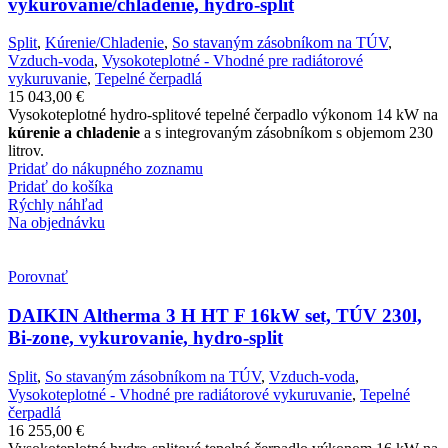
vykurovanie/chladenie, hydro-split
Split
,
Kúrenie/Chladenie
,
So stavaným zásobníkom na TÚV
,
Vzduch-voda
,
Vysokoteplotné - Vhodné pre radiátorové
vykuruvanie
,
Tepelné čerpadlá
15 043,00
€
Vysokoteplotné hydro-splitové tepelné čerpadlo výkonom 14 kW na
kúrenie a chladenie
a s integrovaným zásobníkom s objemom 230
litrov.
Pridať do nákupného zoznamu
Pridať do košíka
Rýchly náhľad
Na objednávku
Porovnať
DAIKIN Altherma 3 H HT F 16kW set, TÚV 230l,
Bi-zone, vykurovanie, hydro-split
Split
,
So stavaným zásobníkom na TÚV
,
Vzduch-voda
,
Vysokoteplotné - Vhodné pre radiátorové vykuruvanie
,
Tepelné
čerpadlá
16 255,00
€