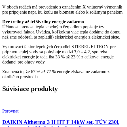
V oboch radách má prevedenie s označením X vnútorný výmenník
pre pripojenie napr. ku kotlu na biomasu alebo k solárnym panelom.
Dve tretiny až tri štvrtiny energie zadarmo
Účinnosť prenosu tepla tepelným čerpadlom popisuje tzv.
vykurovací faktor. Uvádza, koľkokrát viac tepla dodáme do domu,
než sme odobrali (a zaplatili) elektrickej energie z elektrickej siete.
Vykurovací faktor tepelných čerpadiel STIEBEL ELTRON pre
prípravu teplej vody sa pohybuje medzi 3,0 – 4,2, spotreba
elektrickej energie je teda iba 33 % až 23 % z celkovej energie
dodanej pre ohrev vody.
Znamená to, že 67 % až 77 % energie získavame zadarmo z
okolitého prostredia.
Súvisiace produkty
Porovnať
DAIKIN Altherma 3 H HT F 14kW set, TÚV 230l,