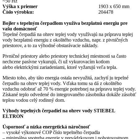
~50 Hz
Výška
x priemer
1903 x 650 mm
Číslo výrobku:
204478
Bojler s tepelným čerpadlom využíva bezplatnú energiu pre
vašu domácnosť
Tepelné čerpadlá na ohrev teplej vody využívajú na prípravu teplej
vody bezplatnú energiu z okolitého vzduchu, napr. z pivničných
priestorov, a to za výhodné obstarávacie náklady.
Pivničné priestory alebo priestory technickej miestnosti sa často
nechcene pasívne vykurujú, či už vykurovacím kotlom
alebo elektrickými zariadeniami, ktoré vyžarujú veľa tepla.
Miesto toho, aby táto energia ostala nevyužitá, zachytí ju tepelné
čerpadlo na ohrev teplej vody. Vďaka tomu sa dá z okolitého
vzduchu odobrať až 70 % energie potrebnej na prípravu teplej vody.
Získané teplo odvedené do integrovaného zásobníka dokáže zásobiť
teplou vodou celý rodinný dom.
Výhody tepelných čerpadiel na ohrev vody STIEBEL
ELTRON
Úspornosť a nízka energetická náročnosť
– vysoké výkonové COP číslo tepelného čerpadla
– minimálna spotreba energie v prevádzkovom i pohotovostnom