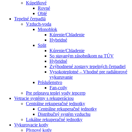
Kúpelňové
Rovné
Oblé
Tepelné čerpadlá
Vzduch-voda
Monoblok
Kúrenie/Chladenie
Hybridné
Split
Kúrenie/Chladenie
So stavaným zásobníkom na TÚV
Hybridné
Zvýhodnené zostavy tepelných čerpadiel
Vysokoteplotné – Vhodné pre radiátorové
vykuruvanie
Príslušenstvo
Fan-coily
Pre prípravu teplej vody tepcerp
Vetracie systémy s rekuperáciou
Centrálne rekuperačné jednotky
Centrálne rekuperačné jednotky
Distribučný systém vzduchu
Lokálne rekuperačné jednotky
Vykurovacie kotly
Plynové kotly