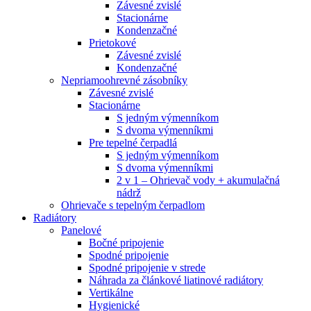
Závesné zvislé
Stacionárne
Kondenzačné
Prietokové
Závesné zvislé
Kondenzačné
Nepriamoohrevné zásobníky
Závesné zvislé
Stacionárne
S jedným výmenníkom
S dvoma výmenníkmi
Pre tepelné čerpadlá
S jedným výmenníkom
S dvoma výmenníkmi
2 v 1 – Ohrievač vody + akumulačná
nádrž
Ohrievače s tepelným čerpadlom
Radiátory
Panelové
Bočné pripojenie
Spodné pripojenie
Spodné pripojenie v strede
Náhrada za článkové liatinové radiátory
Vertikálne
Hygienické