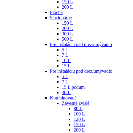
150 L
200 L
Ploché
Stacionárne
150 L
200 L
300 L
500 L
Pre inštaláciu nad drez/umývadlo
5 L
7 L
10 L
15 L
Pre inštaláciu pod drez/umývadlo
5 L
7 L
15 L podum
30 L
Kombinované
Závesné zvislé
80 L
100 L
120 L
150 L
200 L