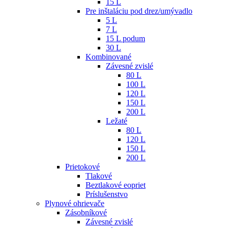
15 L
Pre inštaláciu pod drez/umývadlo
5 L
7 L
15 L podum
30 L
Kombinované
Závesné zvislé
80 L
100 L
120 L
150 L
200 L
Ležaté
80 L
120 L
150 L
200 L
Prietokové
Tlakové
Beztlakové eopriet
Príslušenstvo
Plynové ohrievače
Zásobníkové
Závesné zvislé