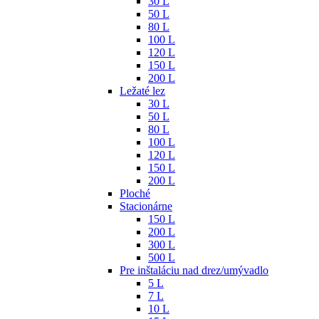
30 L
50 L
80 L
100 L
120 L
150 L
200 L
Ležaté lez
30 L
50 L
80 L
100 L
120 L
150 L
200 L
Ploché
Stacionárne
150 L
200 L
300 L
500 L
Pre inštaláciu nad drez/umývadlo
5 L
7 L
10 L