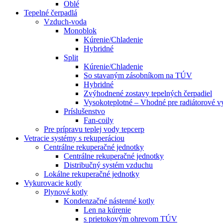
Oblé
Tepelné čerpadlá
Vzduch-voda
Monoblok
Kúrenie/Chladenie
Hybridné
Split
Kúrenie/Chladenie
So stavaným zásobníkom na TÚV
Hybridné
Zvýhodnené zostavy tepelných čerpadiel
Vysokoteplotné – Vhodné pre radiátorové v
Príslušenstvo
Fan-coily
Pre prípravu teplej vody tepcerp
Vetracie systémy s rekuperáciou
Centrálne rekuperačné jednotky
Centrálne rekuperačné jednotky
Distribučný systém vzduchu
Lokálne rekuperačné jednotky
Vykurovacie kotly
Plynové kotly
Kondenzačné nástenné kotly
Len na kúrenie
s prietokovým ohrevom TÚV