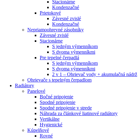
Stacionárne
Kondenzačné
Prietokové
Závesné zvislé
Kondenzačné
Nepriamoohrevné zásobníky
Závesné zvislé
Stacionárne
S jedným výmenníkom
S dvoma výmenníkmi
Pre tepelné čerpadlá
S jedným výmenníkom
S dvoma výmenníkmi
2 v 1 – Ohrievač vody + akumulačná nádrž
Ohrievače s tepelným čerpadlom
Radiátory
Panelové
Bočné pripojenie
Spodné pripojenie
Spodné pripojenie v strede
Náhrada za článkové liatinové radiátory
Vertikálne
Hygienické
Kúpelňové
Rovné