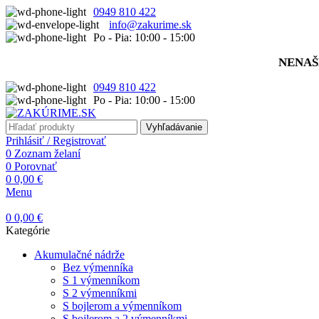
0949 810 422
info@zakurime.sk
Po - Pia: 10:00 - 15:00
NENAŠ
0949 810 422
Po - Pia: 10:00 - 15:00
Vyhľadávanie
Prihlásiť / Registrovať
0
Zoznam želaní
0
Porovnať
0
0,00
€
Menu
0
0,00
€
Kategórie
Akumulačné nádrže
Bez výmenníka
S 1 výmenníkom
S 2 výmenníkmi
S bojlerom a výmenníkom
S bojlerom a 2 výmenníkmi