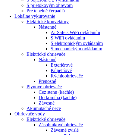
S prietokovým ohrevom
Pre tepelné čerpadlá
Lokálne vykurovanie
Elektrické konvektory
Nástenné
AirSafe s WiFi ovládaním
S WiFi ovládaním
S elektronickým ovládaním
S mechanickým ovládaním
Elektrické ohrievače
Nástenné
Exteriérové
Kúpelňové
Rýchloohrievače
Prenosné
Plynové ohrievače
Cez stenu (kachle)
Do komína (kachle)
Závesné
Akumulačné pece
Ohrievače vody
Elektrické ohrievače
Zásobníkové ohrievače
Závesné zvislé