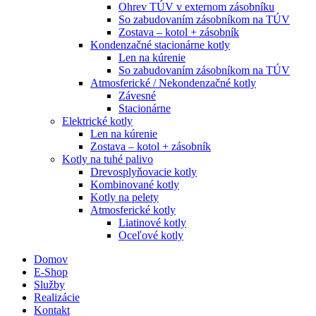
Ohrev TÚV v externom zásobníku
So zabudovaním zásobníkom na TÚV
Zostava – kotol + zásobník
Kondenzačné stacionárne kotly
Len na kúrenie
So zabudovaním zásobníkom na TÚV
Atmosferické / Nekondenzačné kotly
Závesné
Stacionárne
Elektrické kotly
Len na kúrenie
Zostava – kotol + zásobník
Kotly na tuhé palivo
Drevosplyňovacie kotly
Kombinované kotly
Kotly na pelety
Atmosferické kotly
Liatinové kotly
Oceľové kotly
Domov
E-Shop
Služby
Realizácie
Kontakt