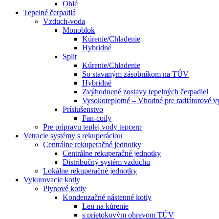
Oblé
Tepelné čerpadlá
Vzduch-voda
Monoblok
Kúrenie/Chladenie
Hybridné
Split
Kúrenie/Chladenie
So stavaným zásobníkom na TÚV
Hybridné
Zvýhodnené zostavy tepelných čerpadiel
Vysokoteplotné – Vhodné pre radiátorové v
Príslušenstvo
Fan-coily
Pre prípravu teplej vody tepcerp
Vetracie systémy s rekuperáciou
Centrálne rekuperačné jednotky
Centrálne rekuperačné jednotky
Distribučný systém vzduchu
Lokálne rekuperačné jednotky
Vykurovacie kotly
Plynové kotly
Kondenzačné nástenné kotly
Len na kúrenie
s prietokovým ohrevom TÚV