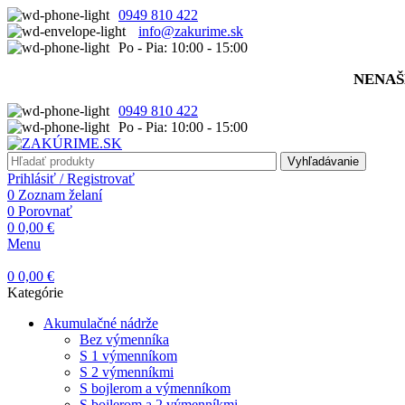
0949 810 422
info@zakurime.sk
Po - Pia: 10:00 - 15:00
NENAŠ
0949 810 422
Po - Pia: 10:00 - 15:00
Vyhľadávanie
Prihlásiť / Registrovať
0
Zoznam želaní
0
Porovnať
0
0,00
€
Menu
0
0,00
€
Kategórie
Akumulačné nádrže
Bez výmenníka
S 1 výmenníkom
S 2 výmenníkmi
S bojlerom a výmenníkom
S bojlerom a 2 výmenníkmi