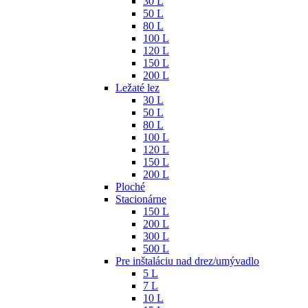
30 L
50 L
80 L
100 L
120 L
150 L
200 L
Ležaté lez
30 L
50 L
80 L
100 L
120 L
150 L
200 L
Ploché
Stacionárne
150 L
200 L
300 L
500 L
Pre inštaláciu nad drez/umývadlo
5 L
7 L
10 L