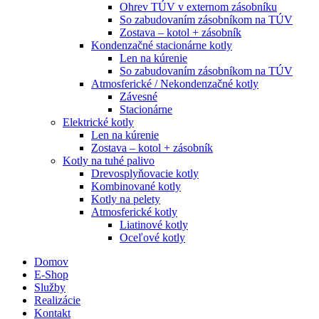
Ohrev TÚV v externom zásobníku
So zabudovaním zásobníkom na TÚV
Zostava – kotol + zásobník
Kondenzačné stacionárne kotly
Len na kúrenie
So zabudovaním zásobníkom na TÚV
Atmosferické / Nekondenzačné kotly
Závesné
Stacionárne
Elektrické kotly
Len na kúrenie
Zostava – kotol + zásobník
Kotly na tuhé palivo
Drevosplyňovacie kotly
Kombinované kotly
Kotly na pelety
Atmosferické kotly
Liatinové kotly
Oceľové kotly
Domov
E-Shop
Služby
Realizácie
Kontakt