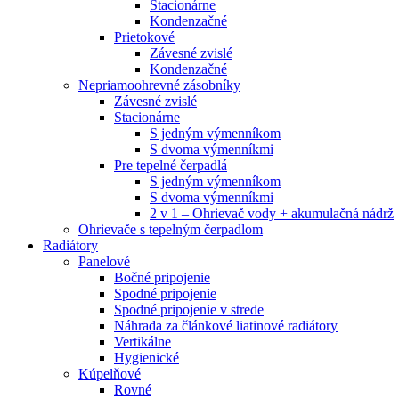
Stacionárne
Kondenzačné
Prietokové
Závesné zvislé
Kondenzačné
Nepriamoohrevné zásobníky
Závesné zvislé
Stacionárne
S jedným výmenníkom
S dvoma výmenníkmi
Pre tepelné čerpadlá
S jedným výmenníkom
S dvoma výmenníkmi
2 v 1 – Ohrievač vody + akumulačná nádrž
Ohrievače s tepelným čerpadlom
Radiátory
Panelové
Bočné pripojenie
Spodné pripojenie
Spodné pripojenie v strede
Náhrada za článkové liatinové radiátory
Vertikálne
Hygienické
Kúpelňové
Rovné