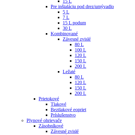
15 L
Pre inštaláciu pod drez/umývadlo
5 L
7 L
15 L podum
30 L
Kombinované
Závesné zvislé
80 L
100 L
120 L
150 L
200 L
Ležaté
80 L
120 L
150 L
200 L
Prietokové
Tlakové
Beztlakové eopriet
Príslušenstvo
Plynové ohrievače
Zásobníkové
Závesné zvislé