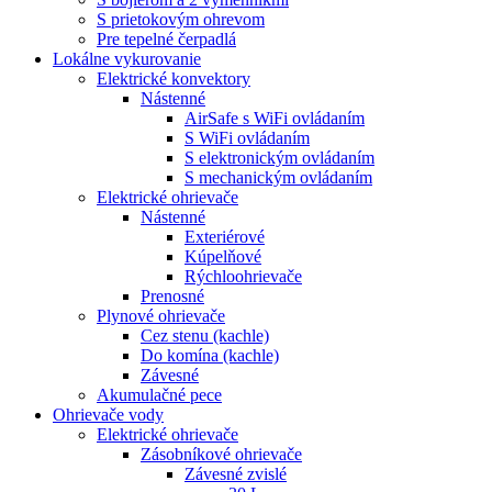
S prietokovým ohrevom
Pre tepelné čerpadlá
Lokálne vykurovanie
Elektrické konvektory
Nástenné
AirSafe s WiFi ovládaním
S WiFi ovládaním
S elektronickým ovládaním
S mechanickým ovládaním
Elektrické ohrievače
Nástenné
Exteriérové
Kúpelňové
Rýchloohrievače
Prenosné
Plynové ohrievače
Cez stenu (kachle)
Do komína (kachle)
Závesné
Akumulačné pece
Ohrievače vody
Elektrické ohrievače
Zásobníkové ohrievače
Závesné zvislé