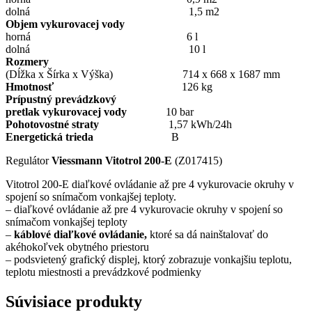
dolná 1,5 m2
Objem vykurovacej vody
horná 6 l
dolná 10 l
Rozmery
(Dĺžka x Šírka x Výška) 714 x 668 x 1687 mm
Hmotnosť
126 kg
Prípustný prevádzkový
pretlak vykurovacej vody
10 bar
Pohotovostné straty
1,57 kWh/24h
Energetická trieda
B
Regulátor
Viessmann Vitotrol 200-E
(Z017415)
Vitotrol 200-E diaľkové ovládanie až pre 4 vykurovacie okruhy v
spojení so snímačom vonkajšej teploty.
– diaľkové ovládanie až pre 4 vykurovacie okruhy v spojení so
snímačom vonkajšej teploty
–
káblové diaľkové ovládanie,
ktoré sa dá nainštalovať do
akéhokoľvek obytného priestoru
– podsvietený grafický displej, ktorý zobrazuje vonkajšiu teplotu,
teplotu miestnosti a prevádzkové podmienky
Súvisiace produkty