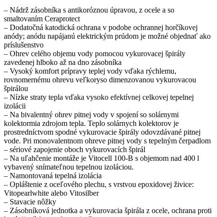
– Nádrž zásobníka s antikoróznou úpravou, z ocele a so
smaltovaním Ceraprotect
– Dodatočná katodická ochrana v podobe ochrannej horčíkovej
anódy; anódu napájanú elektrickým prúdom je možné objednať ako
príslušenstvo
– Ohrev celého objemu vody pomocou vykurovacej špirály
zavedenej hlboko až na dno zásobníka
– Vysoký komfort prípravy teplej vody vďaka rýchlemu,
rovnomernému ohrevu veľkoryso dimenzovanou vykurovacou
špirálou
– Nízke straty tepla vďaka vysoko efektívnej celkovej tepelnej
izolácii
– Na bivalentný ohrev pitnej vody v spojení so solárnymi
kolektormia zdrojom tepla. Teplo solárnych kolektorov je
prostredníctvom spodné vykurovacie špirály odovzdávané pitnej
vode. Pri monovalentnom ohreve pitnej vody s tepelným čerpadlom
– sériové zapojenie oboch vykurovacích špirál
– Na uľahčenie montáže je Vitocell 100-B s objemom nad 400 l
vybavený snímateľnou tepelnou izoláciou.
– Namontovaná tepelná izolácia
– Opláštenie z oceľového plechu, s vrstvou epoxidovej živice:
Vitopearlwhite alebo Vitosilber
– Stavacie nôžky
– Zásobníková jednotka a vykurovacia špirála z ocele, ochrana proti