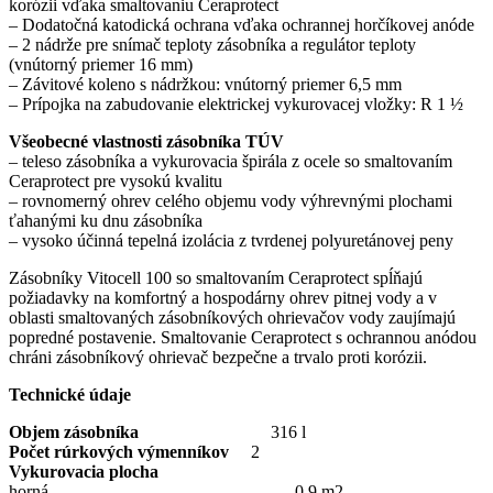
korózii vďaka smaltovaniu Ceraprotect
– Dodatočná katodická ochrana vďaka ochrannej horčíkovej anóde
– 2 nádrže pre snímač teploty zásobníka a regulátor teploty
(vnútorný priemer 16 mm)
– Závitové koleno s nádržkou: vnútorný priemer 6,5 mm
– Prípojka na zabudovanie elektrickej vykurovacej vložky: R 1 ½
Všeobecné vlastnosti zásobníka TÚV
– teleso zásobníka a vykurovacia špirála z ocele so smaltovaním
Ceraprotect pre vysokú kvalitu
– rovnomerný ohrev celého objemu vody výhrevnými plochami
ťahanými ku dnu zásobníka
– vysoko účinná tepelná izolácia z tvrdenej polyuretánovej peny
Zásobníky Vitocell 100 so smaltovaním Ceraprotect spĺňajú
požiadavky na komfortný a hospodárny ohrev pitnej vody a v
oblasti smaltovaných zásobníkových ohrievačov vody zaujímajú
popredné postavenie. Smaltovanie Ceraprotect s ochrannou anódou
chráni zásobníkový ohrievač bezpečne a trvalo proti korózii.
Technické údaje
Objem zásobníka
316 l
Počet rúrkových výmenníkov
2
Vykurovacia plocha
horná 0,9 m2