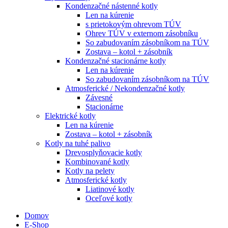
Kondenzačné nástenné kotly
Len na kúrenie
s prietokovým ohrevom TÚV
Ohrev TÚV v externom zásobníku
So zabudovaním zásobníkom na TÚV
Zostava – kotol + zásobník
Kondenzačné stacionárne kotly
Len na kúrenie
So zabudovaním zásobníkom na TÚV
Atmosferické / Nekondenzačné kotly
Závesné
Stacionárne
Elektrické kotly
Len na kúrenie
Zostava – kotol + zásobník
Kotly na tuhé palivo
Drevosplyňovacie kotly
Kombinované kotly
Kotly na pelety
Atmosferické kotly
Liatinové kotly
Oceľové kotly
Domov
E-Shop