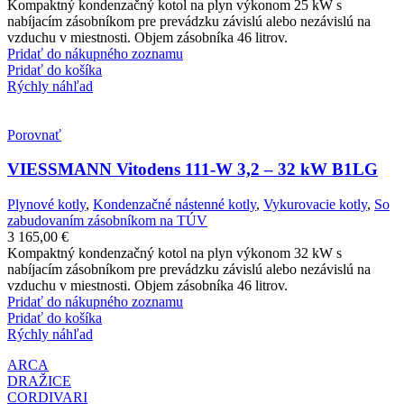
Kompaktný kondenzačný kotol na plyn výkonom 25 kW s
nabíjacím zásobníkom pre prevádzku závislú alebo nezávislú na
vzduchu v miestnosti. Objem zásobníka 46 litrov.
Pridať do nákupného zoznamu
Pridať do košíka
Rýchly náhľad
Porovnať
VIESSMANN Vitodens 111-W 3,2 – 32 kW B1LG
Plynové kotly
,
Kondenzačné nástenné kotly
,
Vykurovacie kotly
,
So
zabudovaním zásobníkom na TÚV
3 165,00
€
Kompaktný kondenzačný kotol na plyn výkonom 32 kW s
nabíjacím zásobníkom pre prevádzku závislú alebo nezávislú na
vzduchu v miestnosti. Objem zásobníka 46 litrov.
Pridať do nákupného zoznamu
Pridať do košíka
Rýchly náhľad
ARCA
DRAŽICE
CORDIVARI