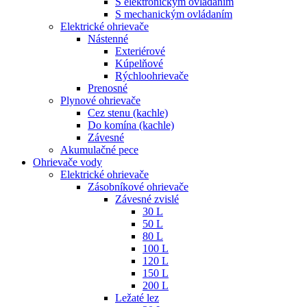
S elektronickým ovládaním
S mechanickým ovládaním
Elektrické ohrievače
Nástenné
Exteriérové
Kúpelňové
Rýchloohrievače
Prenosné
Plynové ohrievače
Cez stenu (kachle)
Do komína (kachle)
Závesné
Akumulačné pece
Ohrievače vody
Elektrické ohrievače
Zásobníkové ohrievače
Závesné zvislé
30 L
50 L
80 L
100 L
120 L
150 L
200 L
Ležaté lez