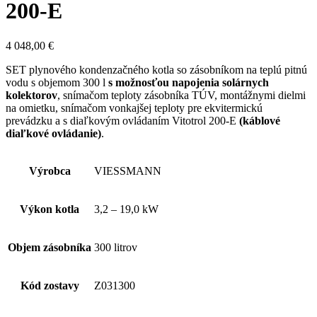
200-E
4 048,00
€
SET plynového kondenzačného kotla so zásobníkom na teplú pitnú
vodu s objemom 300 l
s možnosťou napojenia solárnych
kolektorov
, snímačom teploty zásobníka TÚV, montážnymi dielmi
na omietku, snímačom vonkajšej teploty pre ekvitermickú
prevádzku a s diaľkovým ovládaním Vitotrol 200-E
(káblové
diaľkové ovládanie)
.
Výrobca
VIESSMANN
Výkon kotla
3,2 – 19,0 kW
Objem zásobníka
300 litrov
Kód zostavy
Z031300