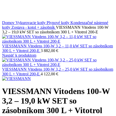
Domov
Vykurovacie kotly
Plynové kotly
Kondenzačné nástenné
kotly
Zostava - kotol + zásobník
VIESSMANN Vitodens 100-W
3,2 – 19,0 kW SET so zásobníkom 300 L + Vitotrol 200-E
VIESSMANN Vitodens 100-W 3,2 – 11,0 kW SET so zásobníkom
300 L + Vitotrol 200-E
3 882,00
€
Naspäť k produktom
VIESSMANN Vitodens 100-W 3,2 – 25,0 kW SET so zásobníkom
300 L + Vitotrol 200-E
4 122,00
€
VIESSMANN Vitodens 100-W
3,2 – 19,0 kW SET so
zásobníkom 300 L + Vitotrol