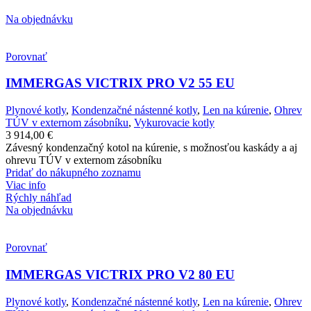
Na objednávku
Porovnať
IMMERGAS VICTRIX PRO V2 55 EU
Plynové kotly
,
Kondenzačné nástenné kotly
,
Len na kúrenie
,
Ohrev
TÚV v externom zásobníku
,
Vykurovacie kotly
3 914,00
€
Závesný kondenzačný kotol na kúrenie, s možnosťou kaskády a aj
ohrevu TÚV v externom zásobníku
Pridať do nákupného zoznamu
Viac info
Rýchly náhľad
Na objednávku
Porovnať
IMMERGAS VICTRIX PRO V2 80 EU
Plynové kotly
,
Kondenzačné nástenné kotly
,
Len na kúrenie
,
Ohrev