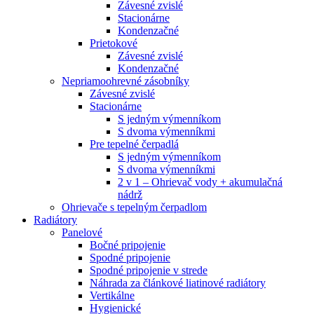
Závesné zvislé
Stacionárne
Kondenzačné
Prietokové
Závesné zvislé
Kondenzačné
Nepriamoohrevné zásobníky
Závesné zvislé
Stacionárne
S jedným výmenníkom
S dvoma výmenníkmi
Pre tepelné čerpadlá
S jedným výmenníkom
S dvoma výmenníkmi
2 v 1 – Ohrievač vody + akumulačná
nádrž
Ohrievače s tepelným čerpadlom
Radiátory
Panelové
Bočné pripojenie
Spodné pripojenie
Spodné pripojenie v strede
Náhrada za článkové liatinové radiátory
Vertikálne
Hygienické