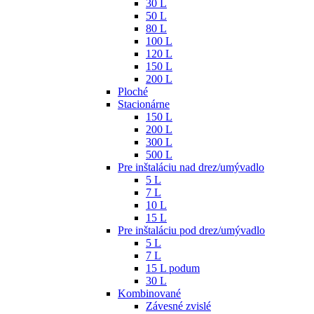
30 L
50 L
80 L
100 L
120 L
150 L
200 L
Ploché
Stacionárne
150 L
200 L
300 L
500 L
Pre inštaláciu nad drez/umývadlo
5 L
7 L
10 L
15 L
Pre inštaláciu pod drez/umývadlo
5 L
7 L
15 L podum
30 L
Kombinované
Závesné zvislé