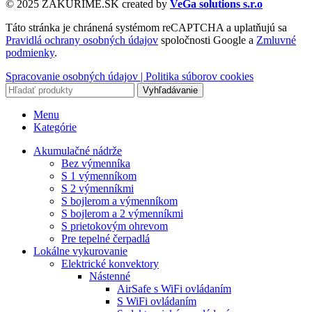
© 2025 ZAKURIME.SK created by
VeGa solutions s.r.o
Táto stránka je chránená systémom reCAPTCHA a uplatňujú sa
Pravidlá ochrany osobných údajov
spoločnosti Google a
Zmluvné
podmienky
.
Spracovanie osobných údajov |
Politika súborov cookies
Vyhľadávanie
Menu
Kategórie
Akumulačné nádrže
Bez výmenníka
S 1 výmenníkom
S 2 výmenníkmi
S bojlerom a výmenníkom
S bojlerom a 2 výmenníkmi
S prietokovým ohrevom
Pre tepelné čerpadlá
Lokálne vykurovanie
Elektrické konvektory
Nástenné
AirSafe s WiFi ovládaním
S WiFi ovládaním