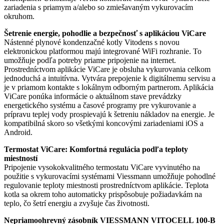
zariadenia s priamym a/alebo so zmiešavaným vykurovacím
okruhom.
Šetrenie energie, pohodlie a bezpečnosť s aplikáciou ViCare
Nástenné plynové kondenzačné kotly Vitodens s novou
elektronickou platformou majú integrované WiFi rozhranie. To
umožňuje podľa potreby priame pripojenie na internet.
Prostredníctvom aplikácie ViCare je obsluha vykurovania celkom
jednoduchá a intuitívna. Vytvára prepojenie k digitálnemu servisu a
je v priamom kontakte s lokálnym odborným partnerom. Aplikácia
ViCare ponúka informácie o aktuálnom stave prevádzky
energetického systému a časové programy pre vykurovanie a
prípravu teplej vody prospievajú k šetreniu nákladov na energie. Je
kompatibilná skoro so všetkými koncovými zariadeniami iOS a
Android.
Termostat ViCare: Komfortná regulácia podľa teploty
miestností
Pripojenie vysokokvalitného termostatu ViCare vyvinutého na
použitie s vykurovacími systémami Viessmann umožňuje pohodlné
regulovanie teploty miestnosti prostredníctvom aplikácie. Teplota
kotla sa okrem toho automaticky prispôsobuje požiadavkám na
teplo, čo šetrí energiu a zvyšuje čas životnosti.
Nepriamoohrevný zásobník
VIESSMANN VITOCELL 100-B