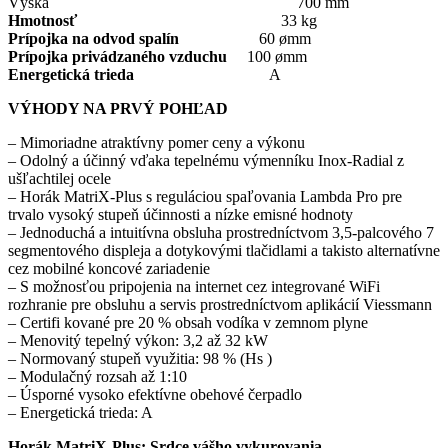
Výška 700 mm
Hmotnosť
33 kg
Prípojka na odvod spalín
60 ømm
Prípojka privádzaného vzduchu
100 ømm
Energetická trieda
A
VÝHODY NA PRVÝ POHĽAD
– Mimoriadne atraktívny pomer ceny a výkonu
– Odolný a účinný vďaka tepelnému výmenníku Inox-Radial z
ušľachtilej ocele
– Horák MatriX-Plus s reguláciou spaľovania Lambda Pro pre
trvalo vysoký stupeň účinnosti a nízke emisné hodnoty
– Jednoduchá a intuitívna obsluha prostredníctvom 3,5-palcového 7
segmentového displeja a dotykovými tlačidlami a takisto alternatívne
cez mobilné koncové zariadenie
– S možnosťou pripojenia na internet cez integrované WiFi
rozhranie pre obsluhu a servis prostredníctvom aplikácií Viessmann
– Certifi kované pre 20 % obsah vodíka v zemnom plyne
– Menovitý tepelný výkon: 3,2 až 32 kW
– Normovaný stupeň využitia: 98 % (Hs )
– Modulačný rozsah až 1:10
– Úsporné vysoko efektívne obehové čerpadlo
– Energetická trieda: A
Horák MatriX-Plus: Srdce vášho vykurovania