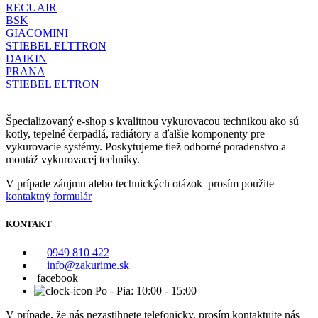
RECUAIR
BSK
GIACOMINI
STIEBEL ELTTRON
DAIKIN
PRANA
STIEBEL ELTRON
Špecializovaný e-shop s kvalitnou vykurovacou technikou ako sú
kotly, tepelné čerpadlá, radiátory a ďalšie komponenty pre
vykurovacie systémy. Poskytujeme tiež odborné poradenstvo a
montáž vykurovacej techniky.
V prípade záujmu alebo technických otázok prosím použite
kontaktný formulár
KONTAKT
0949 810 422
info@zakurime.sk
facebook
Po - Pia: 10:00 - 15:00
V prípade, že nás nezastihnete telefonicky, prosím kontaktujte nás