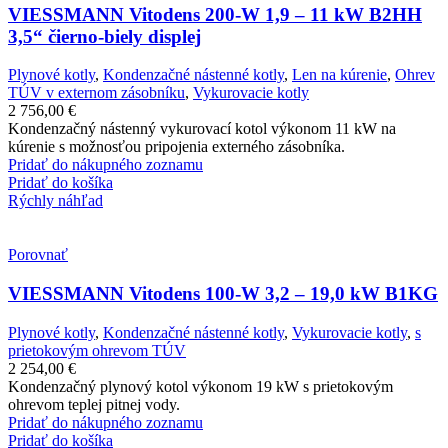
VIESSMANN Vitodens 200-W 1,9 – 11 kW B2HH
3,5“ čierno-biely displej
Plynové kotly
,
Kondenzačné nástenné kotly
,
Len na kúrenie
,
Ohrev
TÚV v externom zásobníku
,
Vykurovacie kotly
2 756,00
€
Kondenzačný nástenný vykurovací kotol výkonom 11 kW na
kúrenie s možnosťou pripojenia externého zásobníka.
Pridať do nákupného zoznamu
Pridať do košíka
Rýchly náhľad
Porovnať
VIESSMANN Vitodens 100-W 3,2 – 19,0 kW B1KG
Plynové kotly
,
Kondenzačné nástenné kotly
,
Vykurovacie kotly
,
s
prietokovým ohrevom TÚV
2 254,00
€
Kondenzačný plynový kotol výkonom 19 kW s prietokovým
ohrevom teplej pitnej vody.
Pridať do nákupného zoznamu
Pridať do košíka