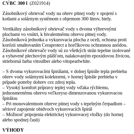
CVBC 300 l
(Z021914)
Zásobníkový ohrievač vody na ohrev pitnej vody v spojení s
kotlami a solárnym systémom s objemom 300 litrov, biely.
Vertikálny zásobníkový ohrievač vody s dvoma výhrevnými
plochami vo vnútri, k bivalentnému ohrevu pitnej vody.
Zásobníková jednotka a vykurovacia plocha z oceli, ochrana proti
korózii smaltovaním Ceraprotect a horčíkovou ochrannou anódou.
Zásobníkové ohrievače vody sú zo všetkých strán tepelne izolované
a vybavené plechovým plášťom, nalakovaným epoxidovou živicou,
strieborná farba vitosilber alebo vitopearlwhite.
– S dvoma vykurovacími špirálami, v dolnej špirále tepla prebieha
ohrev vody solárnymi kolektormi, v hornej špirále prebieha v
prípade potreby dohrev cez zdroj tepla.
– Vysoký komfort prípravy teplej vody vďaka rýchlemu,
jednosmernému ohrevu veľkoryso dimenzovanou vykurovacou
špirálou
– Pri monovalentnom ohreve pitnej vody s tepelným čerpadlom –
sériové zapojenie obidvoch vykurovacích špirál
– Možnosť pripojenia elektrickej vykurovacej vložky (do hornej
alebo spodnej časti)
VÝHODY