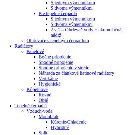
S jedným výmenníkom
S dvoma výmenníkmi
Pre tepelné čerpadlá
S jedným výmenníkom
S dvoma výmenníkmi
2 v 1 – Ohrievač vody + akumulačná
nádrž
Ohrievače s tepelným čerpadlom
Radiátory
Panelové
Bočné pripojenie
Spodné pripojenie
Spodné pripojenie v strede
Náhrada za článkové liatinové radiátory
Vertikálne
Hygienické
Kúpelňové
Rovné
Oblé
Tepelné čerpadlá
Vzduch-voda
Monoblok
Kúrenie/Chladenie
Hybridné
Split