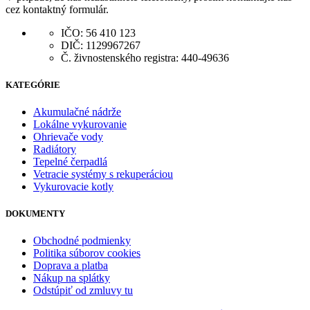
cez kontaktný formulár.
IČO: 56 410 123
DIČ: 1129967267
Č. živnostenského registra: 440-49636
KATEGÓRIE
Akumulačné nádrže
Lokálne vykurovanie
Ohrievače vody
Radiátory
Tepelné čerpadlá
Vetracie systémy s rekuperáciou
Vykurovacie kotly
DOKUMENTY
Obchodné podmienky
Politika súborov cookies
Doprava a platba
Nákup na splátky
Odstúpiť od zmluvy tu