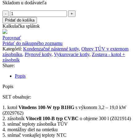
Skladom u dodávateľa
množstvo
VIESSMANN
Pridať do košíka
Vitodens
Kalkulačka splátok
100-
W
Porovnať
3,2
Pridať do nákupného zoznamu
–
Kategórií:
Kondenzačné nástenné kotly
,
Ohrev TÚV v externom
19,0
zásobníku
,
Plynové kotly
,
Vykurovacie kotly
,
Zostava - kotol +
kW
zásobník
SET
Share:
so
zásobníkom
Popis
300
L
Popis
+
Vitotrol
SET obsahuje:
200-
E
1. kotol
Vitodens 100-W typ B1HG
s výkonom 3,2 – 19,0 kW
(Z029762)
2. zásobník
Vitocell 100-B typ CVBC
o objeme 300 l (Z021914)
3. snímač teploty zásobníka TÚV
4. montážny diel na omietku
5. snímač vonkajšej teploty NTC