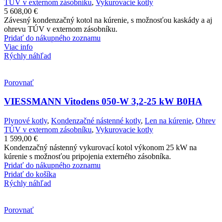
TÚV v externom zásobníku
,
Vykurovacie kotly
5 608,00
€
Závesný kondenzačný kotol na kúrenie, s možnosťou kaskády a aj
ohrevu TÚV v externom zásobníku.
Pridať do nákupného zoznamu
Viac info
Rýchly náhľad
Porovnať
VIESSMANN Vitodens 050-W 3,2-25 kW B0HA
Plynové kotly
,
Kondenzačné nástenné kotly
,
Len na kúrenie
,
Ohrev
TÚV v externom zásobníku
,
Vykurovacie kotly
1 599,00
€
Kondenzačný nástenný vykurovací kotol výkonom 25 kW na
kúrenie s možnosťou pripojenia externého zásobníka.
Pridať do nákupného zoznamu
Pridať do košíka
Rýchly náhľad
Porovnať