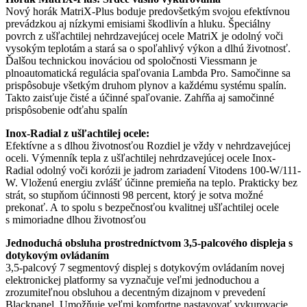
Nový horák MatriX-Plus boduje predovšetkým svojou efektívnou
prevádzkou aj nízkymi emisiami škodlivín a hluku. Špeciálny
povrch z ušľachtilej nehrdzavejúcej ocele MatriX je odolný voči
vysokým teplotám a stará sa o spoľahlivý výkon a dlhú životnosť.
Ďalšou technickou inováciou od spoločnosti Viessmann je
plnoautomatická regulácia spaľovania Lambda Pro. Samočinne sa
prispôsobuje všetkým druhom plynov a každému systému spalín.
Takto zaisťuje čisté a účinné spaľovanie. Zahŕňa aj samočinné
prispôsobenie odťahu spalín
Inox-Radial z ušľachtilej ocele:
Efektívne a s dlhou životnosťou Rozdiel je vždy v nehrdzavejúcej
oceli. Výmenník tepla z ušľachtilej nehrdzavejúcej ocele Inox-
Radial odolný voči korózii je jadrom zariadení Vitodens 100-W/111-
W. Vloženú energiu zvlášť účinne premieňa na teplo. Prakticky bez
strát, so stupňom účinnosti 98 percent, ktorý je sotva možné
prekonať. A to spolu s bezpečnosťou kvalitnej ušľachtilej ocele
s mimoriadne dlhou životnosťou
Jednoduchá obsluha prostredníctvom 3,5-palcového displeja s
dotykovým ovládaním
3,5-palcový 7 segmentový displej s dotykovým ovládaním novej
elektronickej platformy sa vyznačuje veľmi jednoduchou a
zrozumiteľnou obsluhou a decentným dizajnom v prevedení
Blackpanel. Umožňuje veľmi komfortne nastavovať vykurovacie