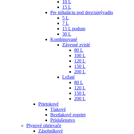
10 L
15 L
Pre inštaláciu pod drez/umývadlo
5 L
7 L
15 L podum
30 L
Kombinované
Závesné zvislé
80 L
100 L
120 L
150 L
200 L
Ležaté
80 L
120 L
150 L
200 L
Prietokové
Tlakové
Beztlakové eopriet
Príslušenstvo
Plynové ohrievače
Zásobníkové