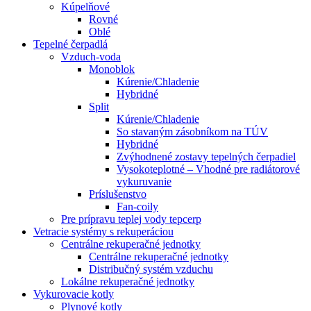
Kúpelňové
Rovné
Oblé
Tepelné čerpadlá
Vzduch-voda
Monoblok
Kúrenie/Chladenie
Hybridné
Split
Kúrenie/Chladenie
So stavaným zásobníkom na TÚV
Hybridné
Zvýhodnené zostavy tepelných čerpadiel
Vysokoteplotné – Vhodné pre radiátorové
vykuruvanie
Príslušenstvo
Fan-coily
Pre prípravu teplej vody tepcerp
Vetracie systémy s rekuperáciou
Centrálne rekuperačné jednotky
Centrálne rekuperačné jednotky
Distribučný systém vzduchu
Lokálne rekuperačné jednotky
Vykurovacie kotly
Plynové kotly