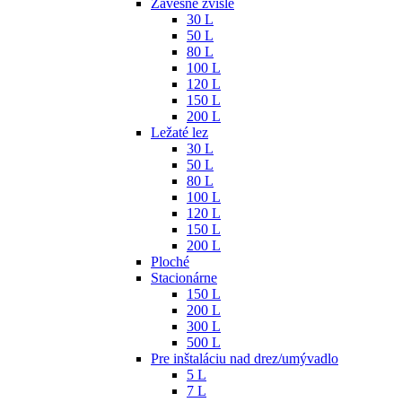
Závesné zvislé
30 L
50 L
80 L
100 L
120 L
150 L
200 L
Ležaté lez
30 L
50 L
80 L
100 L
120 L
150 L
200 L
Ploché
Stacionárne
150 L
200 L
300 L
500 L
Pre inštaláciu nad drez/umývadlo
5 L
7 L