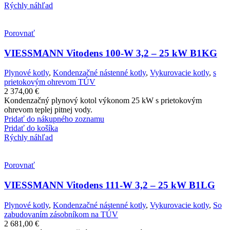
Rýchly náhľad
Porovnať
VIESSMANN Vitodens 100-W 3,2 – 25 kW B1KG
Plynové kotly
,
Kondenzačné nástenné kotly
,
Vykurovacie kotly
,
s
prietokovým ohrevom TÚV
2 374,00
€
Kondenzačný plynový kotol výkonom 25 kW s prietokovým
ohrevom teplej pitnej vody.
Pridať do nákupného zoznamu
Pridať do košíka
Rýchly náhľad
Porovnať
VIESSMANN Vitodens 111-W 3,2 – 25 kW B1LG
Plynové kotly
,
Kondenzačné nástenné kotly
,
Vykurovacie kotly
,
So
zabudovaním zásobníkom na TÚV
2 681,00
€