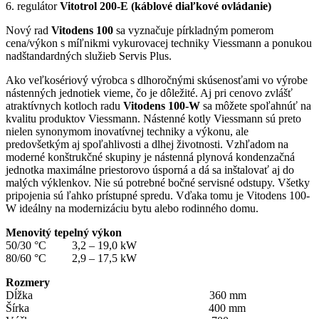
6. regulátor
Vitotrol 200-E
(káblové diaľkové ovládanie)
Nový rad
Vitodens 100
sa vyznačuje pírkladným pomerom
cena/výkon s míľnikmi vykurovacej techniky Viessmann a ponukou
nadštandardných služieb Servis Plus.
Ako veľkosériový výrobca s dlhoročnými skúsenosťami vo výrobe
nástenných jednotiek vieme, čo je dôležité. Aj pri cenovo zvlášť
atraktívnych kotloch radu
Vitodens 100-W
sa môžete spoľahnúť na
kvalitu produktov Viessmann. Nástenné kotly Viessmann sú preto
nielen synonymom inovatívnej techniky a výkonu, ale
predovšetkým aj spoľahlivosti a dlhej životnosti. Vzhľadom na
moderné konštrukčné skupiny je nástenná plynová kondenzačná
jednotka maximálne priestorovo úsporná a dá sa inštalovať aj do
malých výklenkov. Nie sú potrebné bočné servisné odstupy. Všetky
pripojenia sú ľahko prístupné spredu. Vďaka tomu je Vitodens 100-
W ideálny na modernizáciu bytu alebo rodinného domu.
Menovitý tepelný výkon
50/30 °C 3,2 – 19,0 kW
80/60 °C 2,9 – 17,5 kW
Rozmery
Dĺžka 360 mm
Šírka 400 mm