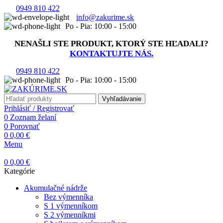
0949 810 422
info@zakurime.sk
Po - Pia: 10:00 - 15:00
NENAŠLI STE PRODUKT, KTORÝ STE HĽADALI?
KONTAKTUJTE NÁS.
0949 810 422
Po - Pia: 10:00 - 15:00
Vyhľadávanie
Prihlásiť / Registrovať
0
Zoznam želaní
0
Porovnať
0
0,00
€
Menu
0
0,00
€
Kategórie
Akumulačné nádrže
Bez výmenníka
S 1 výmenníkom
S 2 výmenníkmi