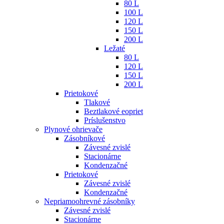
80 L
100 L
120 L
150 L
200 L
Ležaté
80 L
120 L
150 L
200 L
Prietokové
Tlakové
Beztlakové eopriet
Príslušenstvo
Plynové ohrievače
Zásobníkové
Závesné zvislé
Stacionárne
Kondenzačné
Prietokové
Závesné zvislé
Kondenzačné
Nepriamoohrevné zásobníky
Závesné zvislé
Stacionárne