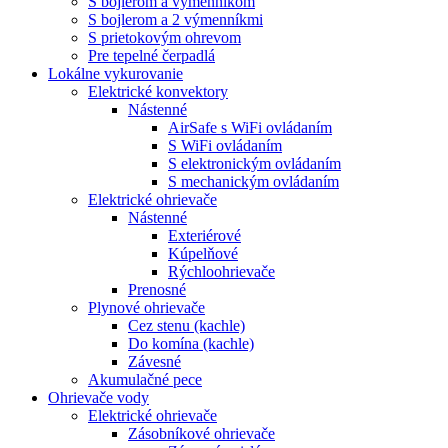
S bojlerom a výmenníkom
S bojlerom a 2 výmenníkmi
S prietokovým ohrevom
Pre tepelné čerpadlá
Lokálne vykurovanie
Elektrické konvektory
Nástenné
AirSafe s WiFi ovládaním
S WiFi ovládaním
S elektronickým ovládaním
S mechanickým ovládaním
Elektrické ohrievače
Nástenné
Exteriérové
Kúpelňové
Rýchloohrievače
Prenosné
Plynové ohrievače
Cez stenu (kachle)
Do komína (kachle)
Závesné
Akumulačné pece
Ohrievače vody
Elektrické ohrievače
Zásobníkové ohrievače