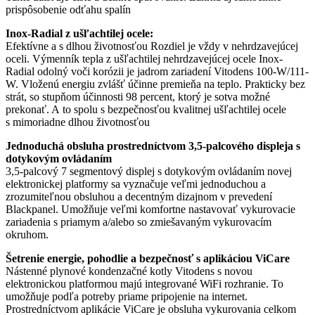
prispôsobenie odťahu spalín
Inox-Radial z ušľachtilej ocele:
Efektívne a s dlhou životnosťou Rozdiel je vždy v nehrdzavejúcej
oceli. Výmenník tepla z ušľachtilej nehrdzavejúcej ocele Inox-
Radial odolný voči korózii je jadrom zariadení Vitodens 100-W/111-
W. Vloženú energiu zvlášť účinne premieňa na teplo. Prakticky bez
strát, so stupňom účinnosti 98 percent, ktorý je sotva možné
prekonať. A to spolu s bezpečnosťou kvalitnej ušľachtilej ocele
s mimoriadne dlhou životnosťou
Jednoduchá obsluha prostredníctvom 3,5-palcového displeja s
dotykovým ovládaním
3,5-palcový 7 segmentový displej s dotykovým ovládaním novej
elektronickej platformy sa vyznačuje veľmi jednoduchou a
zrozumiteľnou obsluhou a decentným dizajnom v prevedení
Blackpanel. Umožňuje veľmi komfortne nastavovať vykurovacie
zariadenia s priamym a/alebo so zmiešavaným vykurovacím
okruhom.
Šetrenie energie, pohodlie a bezpečnosť s aplikáciou ViCare
Nástenné plynové kondenzačné kotly Vitodens s novou
elektronickou platformou majú integrované WiFi rozhranie. To
umožňuje podľa potreby priame pripojenie na internet.
Prostredníctvom aplikácie ViCare je obsluha vykurovania celkom