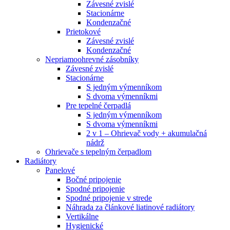
Závesné zvislé
Stacionárne
Kondenzačné
Prietokové
Závesné zvislé
Kondenzačné
Nepriamoohrevné zásobníky
Závesné zvislé
Stacionárne
S jedným výmenníkom
S dvoma výmenníkmi
Pre tepelné čerpadlá
S jedným výmenníkom
S dvoma výmenníkmi
2 v 1 – Ohrievač vody + akumulačná
nádrž
Ohrievače s tepelným čerpadlom
Radiátory
Panelové
Bočné pripojenie
Spodné pripojenie
Spodné pripojenie v strede
Náhrada za článkové liatinové radiátory
Vertikálne
Hygienické