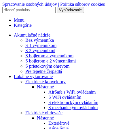
Spracovanie osobných údajov |
Politika súborov cookies
Vyhľadávanie
Menu
Kategórie
Akumulačné nádrže
Bez výmenníka
S 1 výmenníkom
S 2 výmenníkmi
S bojlerom a výmenníkom
S bojlerom a 2 výmenníkmi
S prietokovým ohrevom
Pre tepelné čerpadlá
Lokálne vykurovanie
Elektrické konvektory
Nástenné
AirSafe s WiFi ovládaním
S WiFi ovládaním
S elektronickým ovládaním
S mechanickým ovládaním
Elektrické ohrievače
Nástenné
Exteriérové
Kúpelňové