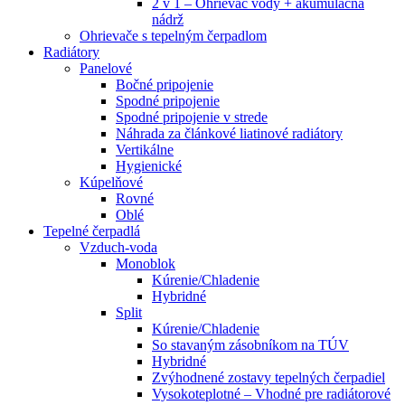
2 v 1 – Ohrievač vody + akumulačná
nádrž
Ohrievače s tepelným čerpadlom
Radiátory
Panelové
Bočné pripojenie
Spodné pripojenie
Spodné pripojenie v strede
Náhrada za článkové liatinové radiátory
Vertikálne
Hygienické
Kúpelňové
Rovné
Oblé
Tepelné čerpadlá
Vzduch-voda
Monoblok
Kúrenie/Chladenie
Hybridné
Split
Kúrenie/Chladenie
So stavaným zásobníkom na TÚV
Hybridné
Zvýhodnené zostavy tepelných čerpadiel
Vysokoteplotné – Vhodné pre radiátorové