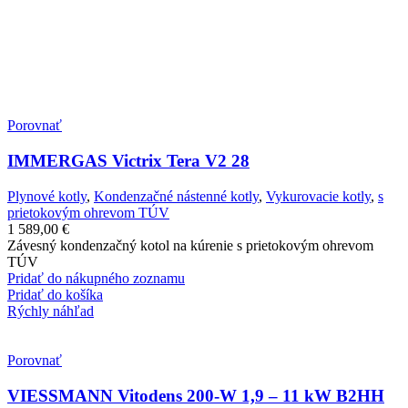
Porovnať
IMMERGAS Victrix Tera V2 28
Plynové kotly
,
Kondenzačné nástenné kotly
,
Vykurovacie kotly
,
s
prietokovým ohrevom TÚV
1 589,00
€
Závesný kondenzačný kotol na kúrenie s prietokovým ohrevom
TÚV
Pridať do nákupného zoznamu
Pridať do košíka
Rýchly náhľad
Porovnať
VIESSMANN Vitodens 200-W 1,9 – 11 kW B2HH