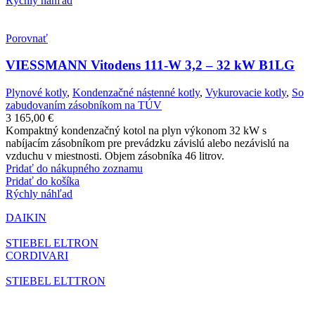
Rýchly náhľad
Porovnať
VIESSMANN Vitodens 111-W 3,2 – 32 kW B1LG
Plynové kotly
,
Kondenzačné nástenné kotly
,
Vykurovacie kotly
,
So
zabudovaním zásobníkom na TÚV
3 165,00
€
Kompaktný kondenzačný kotol na plyn výkonom 32 kW s
nabíjacím zásobníkom pre prevádzku závislú alebo nezávislú na
vzduchu v miestnosti. Objem zásobníka 46 litrov.
Pridať do nákupného zoznamu
Pridať do košíka
Rýchly náhľad
DAIKIN
STIEBEL ELTRON
CORDIVARI
STIEBEL ELTTRON