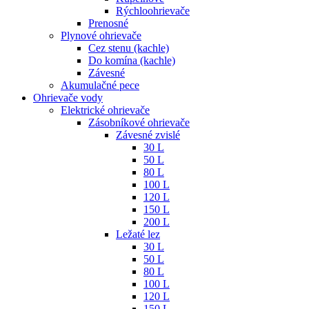
Rýchloohrievače
Prenosné
Plynové ohrievače
Cez stenu (kachle)
Do komína (kachle)
Závesné
Akumulačné pece
Ohrievače vody
Elektrické ohrievače
Zásobníkové ohrievače
Závesné zvislé
30 L
50 L
80 L
100 L
120 L
150 L
200 L
Ležaté lez
30 L
50 L
80 L
100 L
120 L
150 L