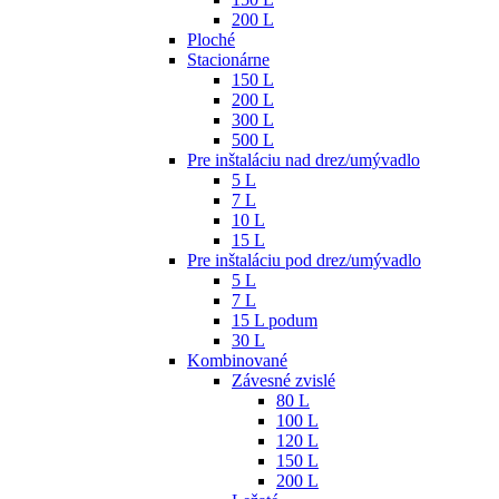
200 L
Ploché
Stacionárne
150 L
200 L
300 L
500 L
Pre inštaláciu nad drez/umývadlo
5 L
7 L
10 L
15 L
Pre inštaláciu pod drez/umývadlo
5 L
7 L
15 L podum
30 L
Kombinované
Závesné zvislé
80 L
100 L
120 L
150 L
200 L