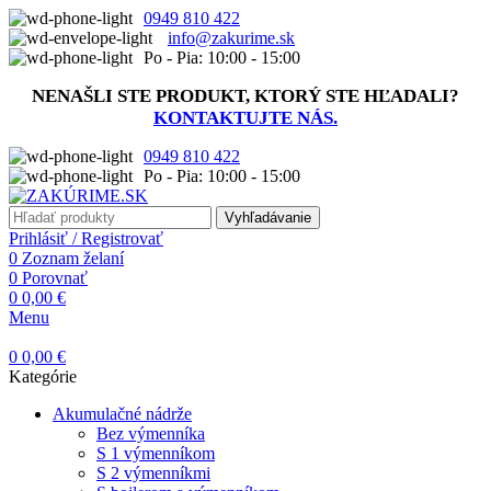
0949 810 422
info@zakurime.sk
Po - Pia: 10:00 - 15:00
NENAŠLI STE PRODUKT, KTORÝ STE HĽADALI?
KONTAKTUJTE NÁS.
0949 810 422
Po - Pia: 10:00 - 15:00
Vyhľadávanie
Prihlásiť / Registrovať
0
Zoznam želaní
0
Porovnať
0
0,00
€
Menu
0
0,00
€
Kategórie
Akumulačné nádrže
Bez výmenníka
S 1 výmenníkom
S 2 výmenníkmi