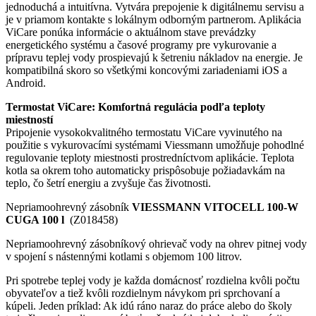
jednoduchá a intuitívna. Vytvára prepojenie k digitálnemu servisu a
je v priamom kontakte s lokálnym odborným partnerom. Aplikácia
ViCare ponúka informácie o aktuálnom stave prevádzky
energetického systému a časové programy pre vykurovanie a
prípravu teplej vody prospievajú k šetreniu nákladov na energie. Je
kompatibilná skoro so všetkými koncovými zariadeniami iOS a
Android.
Termostat ViCare: Komfortná regulácia podľa teploty
miestností
Pripojenie vysokokvalitného termostatu ViCare vyvinutého na
použitie s vykurovacími systémami Viessmann umožňuje pohodlné
regulovanie teploty miestnosti prostredníctvom aplikácie. Teplota
kotla sa okrem toho automaticky prispôsobuje požiadavkám na
teplo, čo šetrí energiu a zvyšuje čas životnosti.
Nepriamoohrevný zásobník
VIESSMANN VITOCELL 100-W
CUGA 100 l
(Z018458)
Nepriamoohrevný zásobníkový ohrievač vody na ohrev pitnej vody
v spojení s nástennými kotlami s objemom 100 litrov.
Pri spotrebe teplej vody je každa domácnosť rozdielna kvôli počtu
obyvateľov a tiež kvôli rozdielnym návykom pri sprchovaní a
kúpeli. Jeden príklad: Ak idú ráno naraz do práce alebo do školy