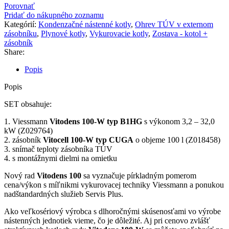
W
Porovnať
3,2
Pridať do nákupného zoznamu
–
Kategórií:
Kondenzačné nástenné kotly
,
Ohrev TÚV v externom
32,0
zásobníku
,
Plynové kotly
,
Vykurovacie kotly
,
Zostava - kotol +
kW
zásobník
SET
Share:
so
zásobníkom
Popis
100
L
Popis
SET obsahuje:
1. Viessmann
Vitodens 100-W typ B1HG
s výkonom 3,2 – 32,0
kW (Z029764)
2. zásobník
Vitocell 100-W typ CUGA
o objeme 100 l (Z018458)
3. snímač teploty zásobníka TÚV
4. s montážnymi dielmi na omietku
Nový rad
Vitodens 100
sa vyznačuje pírkladným pomerom
cena/výkon s míľnikmi vykurovacej techniky Viessmann a ponukou
nadštandardných služieb Servis Plus.
Ako veľkosériový výrobca s dlhoročnými skúsenosťami vo výrobe
nástenných jednotiek vieme, čo je dôležité. Aj pri cenovo zvlášť