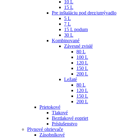
10 L
15 L
Pre inštaláciu pod drez/umývadlo
5 L
7 L
15 L podum
30 L
Kombinované
Závesné zvislé
80 L
100 L
120 L
150 L
200 L
Ležaté
80 L
120 L
150 L
200 L
Prietokové
Tlakové
Beztlakové eopriet
Príslušenstvo
Plynové ohrievače
Zásobníkové