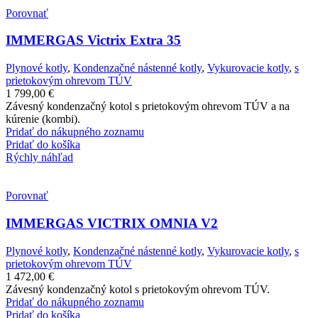
Porovnať
IMMERGAS Victrix Extra 35
Plynové kotly
,
Kondenzačné nástenné kotly
,
Vykurovacie kotly
,
s
prietokovým ohrevom TÚV
1 799,00
€
Závesný kondenzačný kotol s prietokovým ohrevom TÚV a na
kúrenie (kombi).
Pridať do nákupného zoznamu
Pridať do košíka
Rýchly náhľad
Porovnať
IMMERGAS VICTRIX OMNIA V2
Plynové kotly
,
Kondenzačné nástenné kotly
,
Vykurovacie kotly
,
s
prietokovým ohrevom TÚV
1 472,00
€
Závesný kondenzačný kotol s prietokovým ohrevom TÚV.
Pridať do nákupného zoznamu
Pridať do košíka