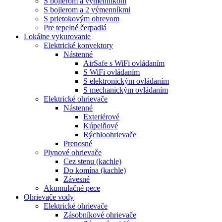
S bojlerom a výmenníkom
S bojlerom a 2 výmenníkmi
S prietokovým ohrevom
Pre tepelné čerpadlá
Lokálne vykurovanie
Elektrické konvektory
Nástenné
AirSafe s WiFi ovládaním
S WiFi ovládaním
S elektronickým ovládaním
S mechanickým ovládaním
Elektrické ohrievače
Nástenné
Exteriérové
Kúpelňové
Rýchloohrievače
Prenosné
Plynové ohrievače
Cez stenu (kachle)
Do komína (kachle)
Závesné
Akumulačné pece
Ohrievače vody
Elektrické ohrievače
Zásobníkové ohrievače