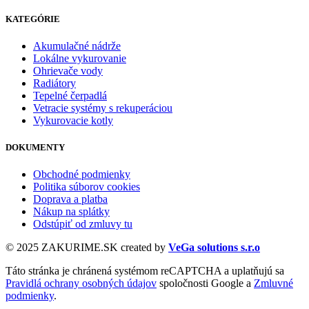
KATEGÓRIE
Akumulačné nádrže
Lokálne vykurovanie
Ohrievače vody
Radiátory
Tepelné čerpadlá
Vetracie systémy s rekuperáciou
Vykurovacie kotly
DOKUMENTY
Obchodné podmienky
Politika súborov cookies
Doprava a platba
Nákup na splátky
Odstúpiť od zmluvy tu
© 2025 ZAKURIME.SK created by
VeGa solutions s.r.o
Táto stránka je chránená systémom reCAPTCHA a uplatňujú sa
Pravidlá ochrany osobných údajov
spoločnosti Google a
Zmluvné
podmienky
.