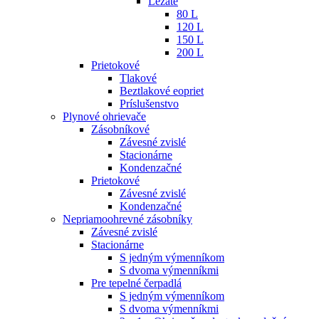
Ležaté
80 L
120 L
150 L
200 L
Prietokové
Tlakové
Beztlakové eopriet
Príslušenstvo
Plynové ohrievače
Zásobníkové
Závesné zvislé
Stacionárne
Kondenzačné
Prietokové
Závesné zvislé
Kondenzačné
Nepriamoohrevné zásobníky
Závesné zvislé
Stacionárne
S jedným výmenníkom
S dvoma výmenníkmi
Pre tepelné čerpadlá
S jedným výmenníkom
S dvoma výmenníkmi