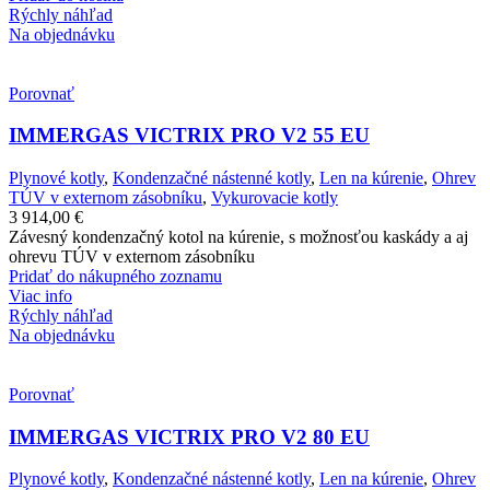
Rýchly náhľad
Na objednávku
Porovnať
IMMERGAS VICTRIX PRO V2 55 EU
Plynové kotly
,
Kondenzačné nástenné kotly
,
Len na kúrenie
,
Ohrev
TÚV v externom zásobníku
,
Vykurovacie kotly
3 914,00
€
Závesný kondenzačný kotol na kúrenie, s možnosťou kaskády a aj
ohrevu TÚV v externom zásobníku
Pridať do nákupného zoznamu
Viac info
Rýchly náhľad
Na objednávku
Porovnať
IMMERGAS VICTRIX PRO V2 80 EU
Plynové kotly
,
Kondenzačné nástenné kotly
,
Len na kúrenie
,
Ohrev