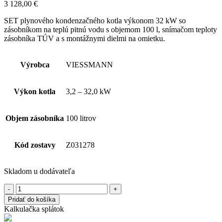
3 128,00
€
SET plynového kondenzačného kotla výkonom 32 kW so
zásobníkom na teplú pitnú vodu s objemom 100 l, snímačom teploty
zásobníka TÚV a s montážnymi dielmi na omietku.
Výrobca
VIESSMANN
Výkon kotla
3,2 – 32,0 kW
Objem zásobníka
100 litrov
Kód zostavy
Z031278
Skladom u dodávateľa
množstvo
VIESSMANN
Pridať do košíka
Vitodens
Kalkulačka splátok
100-