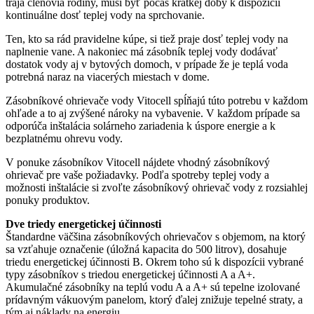
traja členovia rodiny, musí byť počas krátkej doby k dispozícii
kontinuálne dosť teplej vody na sprchovanie.
Ten, kto sa rád pravidelne kúpe, si tiež praje dosť teplej vody na
naplnenie vane. A nakoniec má zásobník teplej vody dodávať
dostatok vody aj v bytových domoch, v prípade že je teplá voda
potrebná naraz na viacerých miestach v dome.
Zásobníkové ohrievače vody Vitocell spĺňajú túto potrebu v každom
ohľade a to aj zvýšené nároky na vybavenie. V každom prípade sa
odporúča inštalácia solárneho zariadenia k úspore energie a k
bezplatnému ohrevu vody.
V ponuke zásobníkov Vitocell nájdete vhodný zásobníkový
ohrievač pre vaše požiadavky. Podľa spotreby teplej vody a
možnosti inštalácie si zvoľte zásobníkový ohrievač vody z rozsiahlej
ponuky produktov.
Dve triedy energetickej účinnosti
Štandardne väčšina zásobníkových ohrievačov s objemom, na ktorý
sa vzťahuje označenie (úložná kapacita do 500 litrov), dosahuje
triedu energetickej účinnosti B. Okrem toho sú k dispozícii vybrané
typy zásobníkov s triedou energetickej účinnosti A a A+.
Akumulačné zásobníky na teplú vodu A a A+ sú tepelne izolované
prídavným vákuovým panelom, ktorý ďalej znižuje tepelné straty, a
tým aj náklady na energiu.