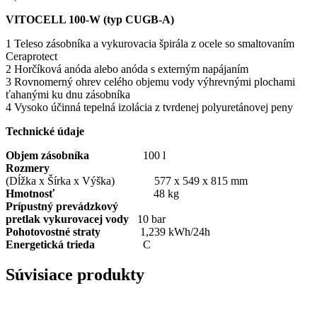
VITOCELL 100-W (typ CUGB-A)
1 Teleso zásobníka a vykurovacia špirála z ocele so smaltovaním
Ceraprotect
2 Horčíková anóda alebo anóda s externým napájaním
3 Rovnomerný ohrev celého objemu vody výhrevnými plochami
ťahanými ku dnu zásobníka
4 Vysoko účinná tepelná izolácia z tvrdenej polyuretánovej peny
Technické údaje
Objem zásobníka
100 l
Rozmery
(Dĺžka x Šírka x Výška) 577 x 549 x 815 mm
Hmotnosť
48 kg
Prípustný prevádzkový
pretlak vykurovacej vody
10 bar
Pohotovostné straty
1,239 kWh/24h
Energetická trieda
C
Súvisiace produkty