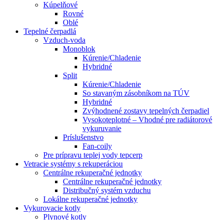
Kúpelňové
Rovné
Oblé
Tepelné čerpadlá
Vzduch-voda
Monoblok
Kúrenie/Chladenie
Hybridné
Split
Kúrenie/Chladenie
So stavaným zásobníkom na TÚV
Hybridné
Zvýhodnené zostavy tepelných čerpadiel
Vysokoteplotné – Vhodné pre radiátorové
vykuruvanie
Príslušenstvo
Fan-coily
Pre prípravu teplej vody tepcerp
Vetracie systémy s rekuperáciou
Centrálne rekuperačné jednotky
Centrálne rekuperačné jednotky
Distribučný systém vzduchu
Lokálne rekuperačné jednotky
Vykurovacie kotly
Plynové kotly