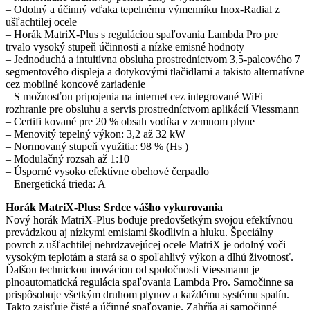
– Odolný a účinný vďaka tepelnému výmenníku Inox-Radial z
ušľachtilej ocele
– Horák MatriX-Plus s reguláciou spaľovania Lambda Pro pre
trvalo vysoký stupeň účinnosti a nízke emisné hodnoty
– Jednoduchá a intuitívna obsluha prostredníctvom 3,5-palcového 7
segmentového displeja a dotykovými tlačidlami a takisto alternatívne
cez mobilné koncové zariadenie
– S možnosťou pripojenia na internet cez integrované WiFi
rozhranie pre obsluhu a servis prostredníctvom aplikácií Viessmann
– Certifi kované pre 20 % obsah vodíka v zemnom plyne
– Menovitý tepelný výkon: 3,2 až 32 kW
– Normovaný stupeň využitia: 98 % (Hs )
– Modulačný rozsah až 1:10
– Úsporné vysoko efektívne obehové čerpadlo
– Energetická trieda: A
Horák MatriX-Plus: Srdce vášho vykurovania
Nový horák MatriX-Plus boduje predovšetkým svojou efektívnou
prevádzkou aj nízkymi emisiami škodlivín a hluku. Špeciálny
povrch z ušľachtilej nehrdzavejúcej ocele MatriX je odolný voči
vysokým teplotám a stará sa o spoľahlivý výkon a dlhú životnosť.
Ďalšou technickou inováciou od spoločnosti Viessmann je
plnoautomatická regulácia spaľovania Lambda Pro. Samočinne sa
prispôsobuje všetkým druhom plynov a každému systému spalín.
Takto zaisťuje čisté a účinné spaľovanie. Zahŕňa aj samočinné