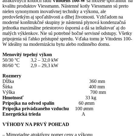
atraktívnych kotloch radu
Vitodens 100-W
sa môžete spoľahnúť na
kvalitu produktov Viessmann. Nástenné kotly Viessmann sú preto
nielen synonymom inovatívnej techniky a výkonu, ale
predovšetkým aj spoľahlivosti a dlhej životnosti. Vzhľadom na
moderné konštrukčné skupiny je nástenná plynová kondenzačná
jednotka maximálne priestorovo úsporná a dá sa inštalovať aj do
malých výklenkov. Nie sú potrebné bočné servisné odstupy. Všetky
pripojenia sú ľahko prístupné spredu. Vďaka tomu je Vitodens 100-
W ideálny na modernizáciu bytu alebo rodinného domu.
Menovitý tepelný výkon
50/30 °C 3,2 – 32,0 kW
80/60 °C 2,9 – 29,3 kW
Rozmery
Dĺžka 360 mm
Šírka 400 mm
Výška 700 mm
Hmotnosť
33 kg
Prípojka na odvod spalín
60 ømm
Prípojka privádzaného vzduchu
100 ømm
Energetická trieda
A
VÝHODY NA PRVÝ POHĽAD
– Mimoriadne atraktívny pomer ceny a výkonu