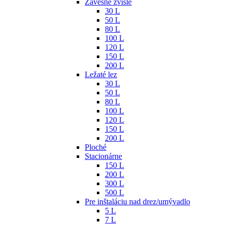
Závesné zvislé
30 L
50 L
80 L
100 L
120 L
150 L
200 L
Ležaté lez
30 L
50 L
80 L
100 L
120 L
150 L
200 L
Ploché
Stacionárne
150 L
200 L
300 L
500 L
Pre inštaláciu nad drez/umývadlo
5 L
7 L