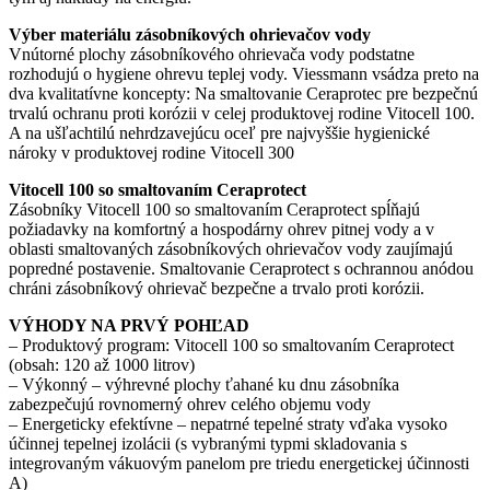
Výber materiálu zásobníkových ohrievačov vody
Vnútorné plochy zásobníkového ohrievača vody podstatne
rozhodujú o hygiene ohrevu teplej vody. Viessmann vsádza preto na
dva kvalitatívne koncepty: Na smaltovanie Ceraprotec pre bezpečnú
trvalú ochranu proti korózii v celej produktovej rodine Vitocell 100.
A na ušľachtilú nehrdzavejúcu oceľ pre najvyššie hygienické
nároky v produktovej rodine Vitocell 300
Vitocell 100 so smaltovaním Ceraprotect
Zásobníky Vitocell 100 so smaltovaním Ceraprotect spĺňajú
požiadavky na komfortný a hospodárny ohrev pitnej vody a v
oblasti smaltovaných zásobníkových ohrievačov vody zaujímajú
popredné postavenie. Smaltovanie Ceraprotect s ochrannou anódou
chráni zásobníkový ohrievač bezpečne a trvalo proti korózii.
VÝHODY NA PRVÝ POHĽAD
– Produktový program: Vitocell 100 so smaltovaním Ceraprotect
(obsah: 120 až 1000 litrov)
– Výkonný – výhrevné plochy ťahané ku dnu zásobníka
zabezpečujú rovnomerný ohrev celého objemu vody
– Energeticky efektívne – nepatrné tepelné straty vďaka vysoko
účinnej tepelnej izolácii (s vybranými typmi skladovania s
integrovaným vákuovým panelom pre triedu energetickej účinnosti
A)