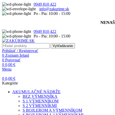
0949 810 422
info@zakurime.sk
Po - Pia: 10:00 - 15:00
NENAŠ
0949 810 422
Po - Pia: 10:00 - 15:00
Vyhľadávanie
Prihlásiť / Registrovať
0
Zoznam želaní
0
Porovnať
0
0,00
€
Menu
0
0,00
€
Kategórie
AKUMULAČNÉ NÁDRŽE
BEZ VÝMENNÍKA
S 1 VÝMENNÍKOM
S 2 VÝMENNÍKMI
S BOJLEROM A VÝMENNÍKOM
S BOJLEROM A 2 VÝMENNÍKMI