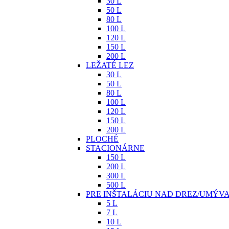
30 L
50 L
80 L
100 L
120 L
150 L
200 L
LEŽATÉ LEZ
30 L
50 L
80 L
100 L
120 L
150 L
200 L
PLOCHÉ
STACIONÁRNE
150 L
200 L
300 L
500 L
PRE INŠTALÁCIU NAD DREZ/UMÝV
5 L
7 L
10 L