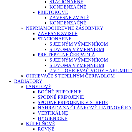
STACIONÁRNE
KONDENZAČNÉ
PRIETOKOVÉ
ZÁVESNÉ ZVISLÉ
KONDENZAČNÉ
NEPRIAMOOHREVNÉ ZÁSOBNÍKY
ZÁVESNÉ ZVISLÉ
STACIONÁRNE
S JEDNÝM VÝMENNÍKOM
S DVOMA VÝMENNÍKMI
PRE TEPELNÉ ČERPADLÁ
S JEDNÝM VÝMENNÍKOM
S DVOMA VÝMENNÍKMI
2 V 1 – OHRIEVAČ VODY + AKUMU
OHRIEVAČE S TEPELNÝM ČERPADLOM
RADIÁTORY
PANELOVÉ
BOČNÉ PRIPOJENIE
SPODNÉ PRIPOJENIE
SPODNÉ PRIPOJENIE V STREDE
NÁHRADA ZA ČLÁNKOVÉ LIATINOVÉ R
VERTIKÁLNE
HYGIENICKÉ
KÚPELŇOVÉ
ROVNÉ