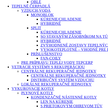
OBLÉ
TEPELNÉ ČERPADLÁ
VZDUCH-VODA
MONOBLOK
KÚRENIE/CHLADENIE
HYBRIDNÉ
SPLIT
KÚRENIE/CHLADENIE
SO STAVANÝM ZÁSOBNÍKOM NA T
HYBRIDNÉ
ZVÝHODNENÉ ZOSTAVY TEPELNÝC
VYSOKOTEPLOTNÉ – VHODNÉ PRE
PRÍSLUŠENSTVO
FAN-COILY
PRE PRÍPRAVU TEPLEJ VODY TEPCERP
VETRACIE SYSTÉMY S REKUPERÁCIOU
CENTRÁLNE REKUPERAČNÉ JEDNOTKY
CENTRÁLNE REKUPERAČNÉ JEDNOTKY
DISTRIBUČNÝ SYSTÉM VZDUCHU
LOKÁLNE REKUPERAČNÉ JEDNOTKY
VYKUROVACIE KOTLY
PLYNOVÉ KOTLY
KONDENZAČNÉ NÁSTENNÉ KOTLY
LEN NA KÚRENIE
S PRIETOKOVÝM OHREVOM TÚV