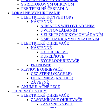
S PRIETOKOVÝM OHREVOM
PRE TEPELNÉ ČERPADLÁ
LOKÁLNE VYKUROVANIE
ELEKTRICKÉ KONVEKTORY
NÁSTENNÉ
AIRSAFE S WIFI OVLÁDANÍM
S WIFI OVLÁDANÍM
S ELEKTRONICKÝM OVLÁDANÍM
S MECHANICKÝM OVLÁDANÍM
ELEKTRICKÉ OHRIEVAČE
NÁSTENNÉ
EXTERIÉROVÉ
KÚPELŇOVÉ
RÝCHLOOHRIEVAČE
PRENOSNÉ
PLYNOVÉ OHRIEVAČE
CEZ STENU (KACHLE)
DO KOMÍNA (KACHLE)
ZÁVESNÉ
AKUMULAČNÉ PECE
OHRIEVAČE VODY
ELEKTRICKÉ OHRIEVAČE
ZÁSOBNÍKOVÉ OHRIEVAČE
ZÁVESNÉ ZVISLÉ