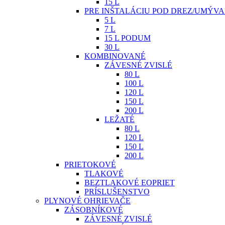
15 L
PRE INŠTALÁCIU POD DREZ/UMÝV
5 L
7 L
15 L PODUM
30 L
KOMBINOVANÉ
ZÁVESNÉ ZVISLÉ
80 L
100 L
120 L
150 L
200 L
LEŽATÉ
80 L
120 L
150 L
200 L
PRIETOKOVÉ
TLAKOVÉ
BEZTLAKOVÉ EOPRIET
PRÍSLUŠENSTVO
PLYNOVÉ OHRIEVAČE
ZÁSOBNÍKOVÉ
ZÁVESNÉ ZVISLÉ