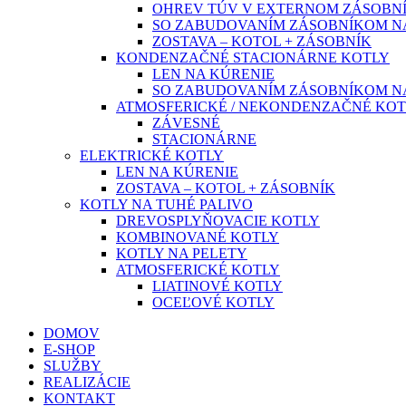
OHREV TÚV V EXTERNOM ZÁSOBN
SO ZABUDOVANÍM ZÁSOBNÍKOM N
ZOSTAVA – KOTOL + ZÁSOBNÍK
KONDENZAČNÉ STACIONÁRNE KOTLY
LEN NA KÚRENIE
SO ZABUDOVANÍM ZÁSOBNÍKOM N
ATMOSFERICKÉ / NEKONDENZAČNÉ KOT
ZÁVESNÉ
STACIONÁRNE
ELEKTRICKÉ KOTLY
LEN NA KÚRENIE
ZOSTAVA – KOTOL + ZÁSOBNÍK
KOTLY NA TUHÉ PALIVO
DREVOSPLYŇOVACIE KOTLY
KOMBINOVANÉ KOTLY
KOTLY NA PELETY
ATMOSFERICKÉ KOTLY
LIATINOVÉ KOTLY
OCEĽOVÉ KOTLY
DOMOV
E-SHOP
SLUŽBY
REALIZÁCIE
KONTAKT