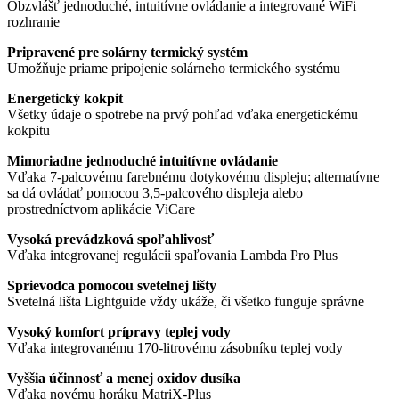
Obzvlášť jednoduché, intuitívne ovládanie a integrované WiFi
rozhranie
Pripravené pre solárny termický systém
Umožňuje priame pripojenie solárneho termického systému
Energetický kokpit
Všetky údaje o spotrebe na prvý pohľad vďaka energetickému
kokpitu
Mimoriadne jednoduché intuitívne ovládanie
Vďaka 7-palcovému farebnému dotykovému displeju; alternatívne
sa dá ovládať pomocou 3,5-palcového displeja alebo
prostredníctvom aplikácie ViCare
Vysoká prevádzková spoľahlivosť
Vďaka integrovanej regulácii spaľovania Lambda Pro Plus
Sprievodca pomocou svetelnej lišty
Svetelná lišta Lightguide vždy ukáže, či všetko funguje správne
Vysoký komfort prípravy teplej vody
Vďaka integrovanému 170-litrovému zásobníku teplej vody
Vyššia účinnosť a menej oxidov dusíka
Vďaka novému horáku MatriX-Plus