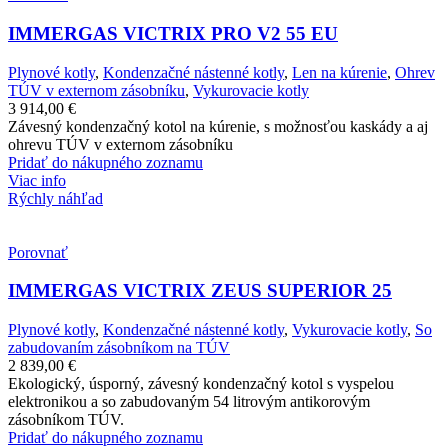
IMMERGAS VICTRIX PRO V2 55 EU
Plynové kotly
,
Kondenzačné nástenné kotly
,
Len na kúrenie
,
Ohrev
TÚV v externom zásobníku
,
Vykurovacie kotly
3 914,00
€
Závesný kondenzačný kotol na kúrenie, s možnosťou kaskády a aj
ohrevu TÚV v externom zásobníku
Pridať do nákupného zoznamu
Viac info
Rýchly náhľad
Porovnať
IMMERGAS VICTRIX ZEUS SUPERIOR 25
Plynové kotly
,
Kondenzačné nástenné kotly
,
Vykurovacie kotly
,
So
zabudovaním zásobníkom na TÚV
2 839,00
€
Ekologický, úsporný, závesný kondenzačný kotol s vyspelou
elektronikou a so zabudovaným 54 litrovým antikorovým
zásobníkom TÚV.
Pridať do nákupného zoznamu