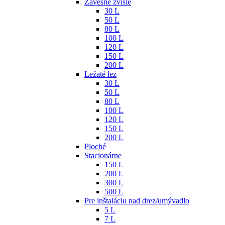
Závesné zvislé
30 L
50 L
80 L
100 L
120 L
150 L
200 L
Ležaté lez
30 L
50 L
80 L
100 L
120 L
150 L
200 L
Ploché
Stacionárne
150 L
200 L
300 L
500 L
Pre inštaláciu nad drez/umývadlo
5 L
7 L