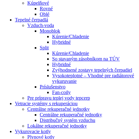
Kúpelňové
Rovné
Oblé
Tepelné čerpadlá
Vzduch-voda
Monoblok
Kúrenie/Chladenie
Hybridné
Split
Kúrenie/Chladenie
So stavaným zásobníkom na TÚV
Hybridné
Zvýhodnené zostavy tepelných čerpadiel
Vysokoteplotné – Vhodné pre radiátorové
vykuruvanie
Príslušenstvo
Fan-coily
Pre prípravu teplej vody tepcerp
Vetracie systémy s rekuperáciou
Centrálne rekuperačné jednotky
Centrálne rekuperačné jednotky
Distribučný systém vzduchu
Lokálne rekuperačné jednotky
Vykurovacie kotly
Plynové kotly