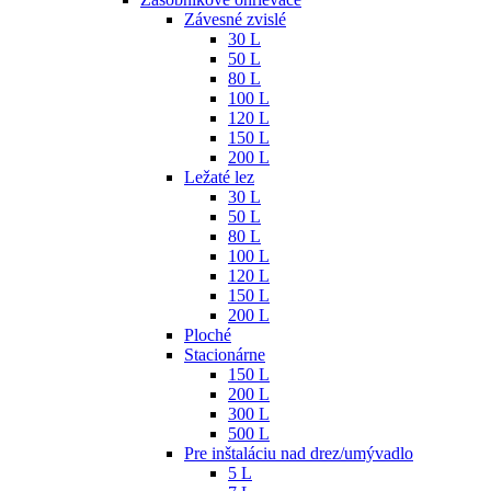
Závesné zvislé
30 L
50 L
80 L
100 L
120 L
150 L
200 L
Ležaté lez
30 L
50 L
80 L
100 L
120 L
150 L
200 L
Ploché
Stacionárne
150 L
200 L
300 L
500 L
Pre inštaláciu nad drez/umývadlo
5 L