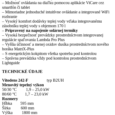
– Možnosť ovládania na diaľku pomocou aplikácie ViCare cez
smartfón či tablet
– Mimoriadne jednoduché intuitívne ovládanie a integrované WiFi
rozhranie
– Vysoký komfort dodávky teplej vody vďaka integrovanému
zásobníku teplej vody s objemom 170 l
–
Pripravený na napojenie solárnej termiky
– Vysoká bezpečnosť prevádzky prostredníctvom integrovanej
regulácie spaľovania Lambda Pro Plus
– Vyššia účinnosť a menej oxidov dusíka prostredníctvom nového
horáka MatriX-Plus
– S energetickým kokpitom všetka spotreba pod kontrolou
– Správna prevádzka vždy pod kontrolou prostredníctvom
Lightguide
TECHNICKÉ ÚDAJE
Vitodens 242-F
typ B2UH
Menovitý tepelný výkon
50/30 °C 1,9 – 25,0 kW
80/60 °C 1,7 – 23,0 kW
Rozmery
Hĺbka 595 mm
Šírka 600 mm
Výška 1800 mm