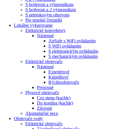
S bojlerom a výmenníkom
S bojlerom a 2 výmenníkmi
S prietokovým ohrevom
Pre tepelné čerpadlá
Lokálne vykurovanie
Elektrické konvektory
Nástenné
AirSafe s WiFi ovládaním
S WiFi ovládaním
S elektronickým ovládaním
S mechanickým ovládaním
Elektrické ohrievače
Nástenné
Exteriérové
Kúpelňové
Rýchloohrievače
Prenosné
Plynové ohrievače
Cez stenu (kachle)
Do komína (kachle)
Závesné
Akumulačné pece
Ohrievače vody
Elektrické ohrievače
Zásobníkové ohrievače