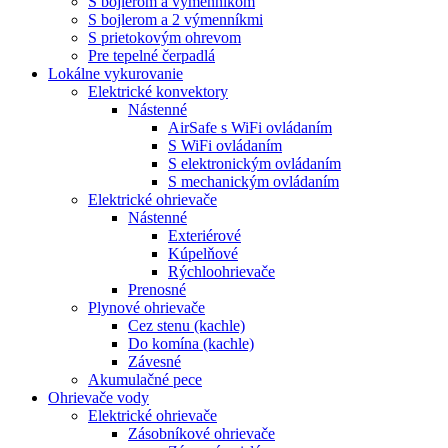
S bojlerom a výmenníkom
S bojlerom a 2 výmenníkmi
S prietokovým ohrevom
Pre tepelné čerpadlá
Lokálne vykurovanie
Elektrické konvektory
Nástenné
AirSafe s WiFi ovládaním
S WiFi ovládaním
S elektronickým ovládaním
S mechanickým ovládaním
Elektrické ohrievače
Nástenné
Exteriérové
Kúpelňové
Rýchloohrievače
Prenosné
Plynové ohrievače
Cez stenu (kachle)
Do komína (kachle)
Závesné
Akumulačné pece
Ohrievače vody
Elektrické ohrievače
Zásobníkové ohrievače