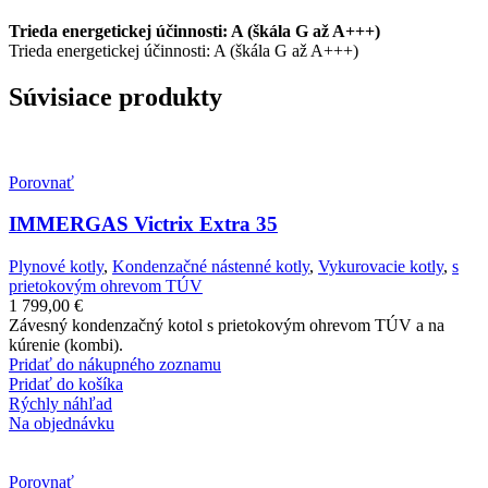
Trieda energetickej účinnosti: A (škála G až A+++)
Trieda energetickej účinnosti: A (škála G až A+++)
Súvisiace produkty
Porovnať
IMMERGAS Victrix Extra 35
Plynové kotly
,
Kondenzačné nástenné kotly
,
Vykurovacie kotly
,
s
prietokovým ohrevom TÚV
1 799,00
€
Závesný kondenzačný kotol s prietokovým ohrevom TÚV a na
kúrenie (kombi).
Pridať do nákupného zoznamu
Pridať do košíka
Rýchly náhľad
Na objednávku
Porovnať