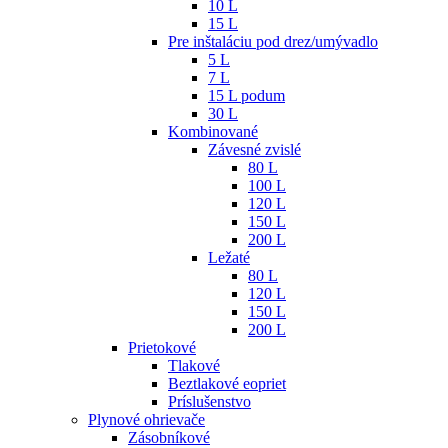
10 L
15 L
Pre inštaláciu pod drez/umývadlo
5 L
7 L
15 L podum
30 L
Kombinované
Závesné zvislé
80 L
100 L
120 L
150 L
200 L
Ležaté
80 L
120 L
150 L
200 L
Prietokové
Tlakové
Beztlakové eopriet
Príslušenstvo
Plynové ohrievače
Zásobníkové