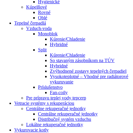
Hygienické
Kúpelňové
Rovné
Oblé
Tepelné čerpadlá
Vzduch-voda
Monoblok
Kúrenie/Chladenie
Hybridné
Split
Kúrenie/Chladenie
So stavaným zásobníkom na TÚV
Hybridné
Zvýhodnené zostavy tepelných čerpadiel
Vysokoteplotné – Vhodné pre radiátorové
vykuruvanie
Príslušenstvo
Fan-coily
Pre prípravu teplej vody tepcerp
Vetracie systémy s rekuperáciou
Centrálne rekuperačné jednotky
Centrálne rekuperačné jednotky
Distribučný systém vzduchu
Lokálne rekuperačné jednotky
Vykurovacie kotly