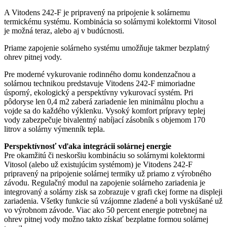
A Vitodens 242-F je pripravený na pripojenie k solárnemu
termickému systému. Kombinácia so solárnymi kolektormi Vitosol
je možná teraz, alebo aj v budúcnosti.
Priame zapojenie solárneho systému umožňuje takmer bezplatný
ohrev pitnej vody.
Pre moderné vykurovanie rodinného domu kondenzačnou a
solárnou technikou predstavuje Vitodens 242-F mimoriadne
úsporný, ekologický a perspektívny vykurovací systém. Pri
pôdoryse len 0,4 m2 zaberá zariadenie len minimálnu plochu a
vojde sa do každého výklenku. Vysoký komfort prípravy teplej
vody zabezpečuje bivalentný nabíjací zásobník s objemom 170
litrov a solárny výmenník tepla.
Perspektívnosť vďaka integrácii solárnej energie
Pre okamžitú či neskoršiu kombináciu so solárnymi kolektormi
Vitosol (alebo už existujúcim systémom) je Vitodens 242-F
pripravený na pripojenie solárnej termiky už priamo z výrobného
závodu. Regulačný modul na zapojenie solárneho zariadenia je
integrovaný a solárny zisk sa zobrazuje v grafi ckej forme na displeji
zariadenia. Všetky funkcie sú vzájomne zladené a boli vyskúšané už
vo výrobnom závode. Viac ako 50 percent energie potrebnej na
ohrev pitnej vody možno takto získať bezplatne formou solárnej