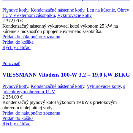
Plynové kotly
,
Kondenzačné nástenné kotly
,
Len na kúrenie
,
Ohrev
TÚV v externom zásobníku
,
Vykurovacie kotly
2 372,00
€
Kondenzačný nástenný vykurovací kotol výkonom 25 kW na
kúrenie s možnosťou pripojenie externého zásobníka.
Pridať do nákupného zoznamu
Pridať do košíka
Rýchly náhľad
Porovnať
VIESSMANN Vitodens 100-W 3,2 – 19,0 kW B1KG
Plynové kotly
,
Kondenzačné nástenné kotly
,
Vykurovacie kotly
,
s
prietokovým ohrevom TÚV
2 254,00
€
Kondenzačný plynový kotol výkonom 19 kW s prietokovým
ohrevom teplej pitnej vody.
Pridať do nákupného zoznamu
Pridať do košíka
Rýchly náhľad