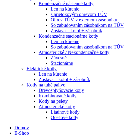
Kondenzačné nástenné kotly
Len na kúrenie
s prietokovým ohrevom TÚV
Ohrev TÚV v externom zásobníku
So zabudovaním zásobníkom na TÚV
Zostava – kotol + zásobník
Kondenzačné stacionárne kotly
Len na kúrenie
So zabudovaním zásobníkom na TÚV
Atmosferické / Nekondenzačné kotly
Závesné
Stacionárne
Elektrické kotly
Len na kúrenie
Zostava – kotol + zásobník
Kotly na tuhé palivo
Drevosplyňovacie kotly
Kombinované kotly
Kotly na pelety
Atmosferické kotly
Liatinové kotly
Oceľové kotly
Domov
E-Shop