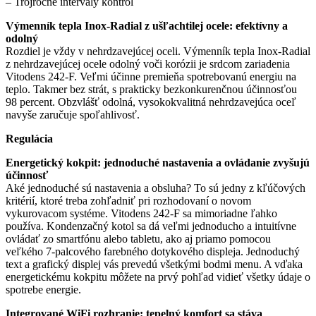
– Trojročné intervaly kontrol
Výmenník tepla Inox-Radial z ušľachtilej ocele: efektívny a
odolný
Rozdiel je vždy v nehrdzavejúcej oceli. Výmenník tepla Inox-Radial
z nehrdzavejúcej ocele odolný voči korózii je srdcom zariadenia
Vitodens 242-F. Veľmi účinne premieňa spotrebovanú energiu na
teplo. Takmer bez strát, s prakticky bezkonkurenčnou účinnosťou
98 percent. Obzvlášť odolná, vysokokvalitná nehrdzavejúca oceľ
navyše zaručuje spoľahlivosť.
Regulácia
Energetický kokpit: jednoduché nastavenia a ovládanie zvyšujú
účinnosť
Aké jednoduché sú nastavenia a obsluha? To sú jedny z kľúčových
kritérií, ktoré treba zohľadniť pri rozhodovaní o novom
vykurovacom systéme. Vitodens 242-F sa mimoriadne ľahko
používa. Kondenzačný kotol sa dá veľmi jednoducho a intuitívne
ovládať zo smartfónu alebo tabletu, ako aj priamo pomocou
veľkého 7-palcového farebného dotykového displeja. Jednoduchý
text a grafický displej vás prevedú všetkými bodmi menu. A vďaka
energetickému kokpitu môžete na prvý pohľad vidieť všetky údaje o
spotrebe energie.
Integrované WiFi rozhranie: tepelný komfort sa stáva