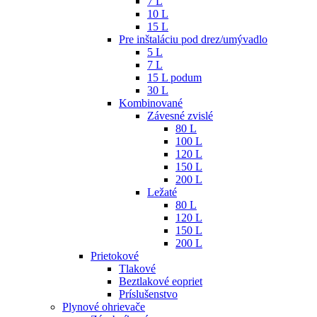
7 L
10 L
15 L
Pre inštaláciu pod drez/umývadlo
5 L
7 L
15 L podum
30 L
Kombinované
Závesné zvislé
80 L
100 L
120 L
150 L
200 L
Ležaté
80 L
120 L
150 L
200 L
Prietokové
Tlakové
Beztlakové eopriet
Príslušenstvo
Plynové ohrievače