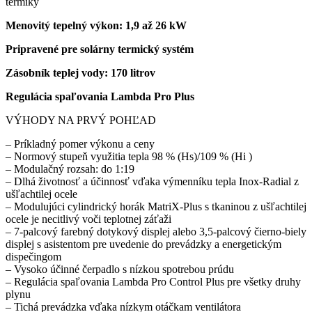
termiky
Menovitý tepelný výkon: 1,9 až 26 kW
Pripravené pre solárny termický systém
Zásobník teplej vody: 170 litrov
Regulácia spaľovania Lambda Pro Plus
VÝHODY NA PRVÝ POHĽAD
– Príkladný pomer výkonu a ceny
– Normový stupeň využitia tepla 98 % (Hs)/109 % (Hi )
– Modulačný rozsah: do 1:19
– Dlhá životnosť a účinnosť vďaka výmenníku tepla Inox-Radial z
ušľachtilej ocele
– Modulujúci cylindrický horák MatriX-Plus s tkaninou z ušľachtilej
ocele je necitlivý voči teplotnej záťaži
– 7-palcový farebný dotykový displej alebo 3,5-palcový čierno-biely
displej s asistentom pre uvedenie do prevádzky a energetickým
dispečingom
– Vysoko účinné čerpadlo s nízkou spotrebou prúdu
– Regulácia spaľovania Lambda Pro Control Plus pre všetky druhy
plynu
– Tichá prevádzka vďaka nízkym otáčkam ventilátora