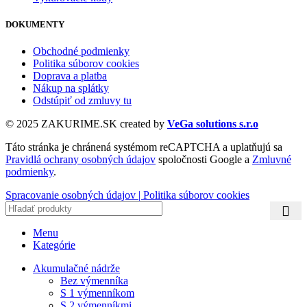
DOKUMENTY
Obchodné podmienky
Politika súborov cookies
Doprava a platba
Nákup na splátky
Odstúpiť od zmluvy tu
© 2025 ZAKURIME.SK created by
VeGa solutions s.r.o
Táto stránka je chránená systémom reCAPTCHA a uplatňujú sa
Pravidlá ochrany osobných údajov
spoločnosti Google a
Zmluvné
podmienky
.
Spracovanie osobných údajov |
Politika súborov cookies
Menu
Kategórie
Akumulačné nádrže
Bez výmenníka
S 1 výmenníkom
S 2 výmenníkmi