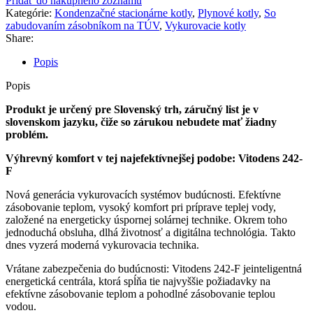
Pridať do nákupného zoznamu
kW
Kategórie:
Kondenzačné stacionárne kotly
,
Plynové kotly
,
So
B2UH
zabudovaním zásobníkom na TÚV
,
Vykurovacie kotly
zásobníkom
Share:
170
l,
Popis
so
7"
Popis
farebným
dotykovým
Produkt je určený pre Slovenský trh, záručný list je v
displejom
slovenskom jazyku, čiže so zárukou nebudete mať žiadny
problém.
Výhrevný komfort v tej najefektívnejšej podobe: Vitodens 242-
F
Nová generácia vykurovacích systémov budúcnosti. Efektívne
zásobovanie teplom, vysoký komfort pri príprave teplej vody,
založené na energeticky úspornej solárnej technike. Okrem toho
jednoduchá obsluha, dlhá životnosť a digitálna technológia. Takto
dnes vyzerá moderná vykurovacia technika.
Vrátane zabezpečenia do budúcnosti: Vitodens 242-F jeinteligentná
energetická centrála, ktorá spĺňa tie najvyššie požiadavky na
efektívne zásobovanie teplom a pohodlné zásobovanie teplou
vodou.