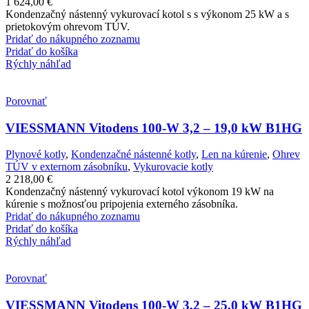
1 624,00
€
Kondenzačný nástenný vykurovací kotol s s výkonom 25 kW a s
prietokovým ohrevom TÚV.
Pridať do nákupného zoznamu
Pridať do košíka
Rýchly náhľad
Porovnať
VIESSMANN Vitodens 100-W 3,2 – 19,0 kW B1HG
Plynové kotly
,
Kondenzačné nástenné kotly
,
Len na kúrenie
,
Ohrev
TÚV v externom zásobníku
,
Vykurovacie kotly
2 218,00
€
Kondenzačný nástenný vykurovací kotol výkonom 19 kW na
kúrenie s možnosťou pripojenia externého zásobníka.
Pridať do nákupného zoznamu
Pridať do košíka
Rýchly náhľad
Porovnať
VIESSMANN Vitodens 100-W 3,2 – 25,0 kW B1HG