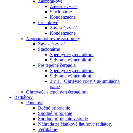
Zásobníkové
Závesné zvislé
Stacionárne
Kondenzačné
Prietokové
Závesné zvislé
Kondenzačné
Nepriamoohrevné zásobníky
Závesné zvislé
Stacionárne
S jedným výmenníkom
S dvoma výmenníkmi
Pre tepelné čerpadlá
S jedným výmenníkom
S dvoma výmenníkmi
2 v 1 – Ohrievač vody + akumulačná
nádrž
Ohrievače s tepelným čerpadlom
Radiátory
Panelové
Bočné pripojenie
Spodné pripojenie
Spodné pripojenie v strede
Náhrada za článkové liatinové radiátory
Vertikálne