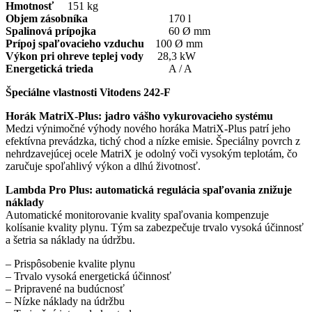
Hmotnosť
151 kg
Objem zásobníka
170 l
Spalinová prípojka
60 Ø mm
Prípoj spaľovacieho vzduchu
100 Ø mm
Výkon pri ohreve teplej vody
28,3 kW
Energetická trieda
A / A
Špeciálne vlastnosti Vitodens 242-F
Horák MatriX-Plus: jadro vášho vykurovacieho systému
Medzi výnimočné výhody nového horáka MatriX-Plus patrí jeho
efektívna prevádzka, tichý chod a nízke emisie. Špeciálny povrch z
nehrdzavejúcej ocele MatriX je odolný voči vysokým teplotám, čo
zaručuje spoľahlivý výkon a dlhú životnosť.
Lambda Pro Plus: automatická regulácia spaľovania znižuje
náklady
Automatické monitorovanie kvality spaľovania kompenzuje
kolísanie kvality plynu. Tým sa zabezpečuje trvalo vysoká účinnosť
a šetria sa náklady na údržbu.
– Prispôsobenie kvalite plynu
– Trvalo vysoká energetická účinnosť
– Pripravené na budúcnosť
– Nízke náklady na údržbu