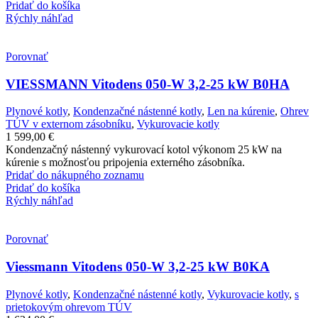
Pridať do košíka
Rýchly náhľad
Porovnať
VIESSMANN Vitodens 050-W 3,2-25 kW B0HA
Plynové kotly
,
Kondenzačné nástenné kotly
,
Len na kúrenie
,
Ohrev
TÚV v externom zásobníku
,
Vykurovacie kotly
1 599,00
€
Kondenzačný nástenný vykurovací kotol výkonom 25 kW na
kúrenie s možnosťou pripojenia externého zásobníka.
Pridať do nákupného zoznamu
Pridať do košíka
Rýchly náhľad
Porovnať
Viessmann Vitodens 050-W 3,2-25 kW B0KA
Plynové kotly
,
Kondenzačné nástenné kotly
,
Vykurovacie kotly
,
s
prietokovým ohrevom TÚV