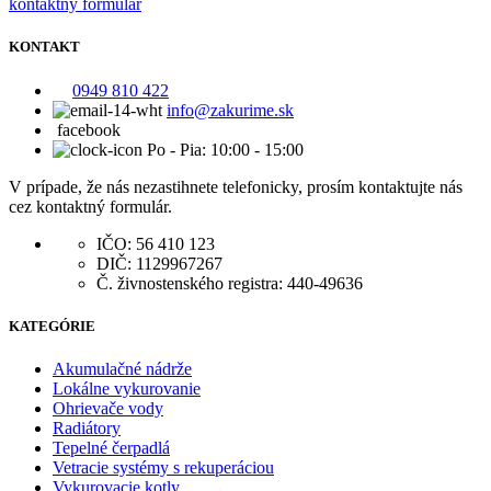
kontaktný formulár
KONTAKT
0949 810 422
info@zakurime.sk
facebook
Po - Pia: 10:00 - 15:00
V prípade, že nás nezastihnete telefonicky, prosím kontaktujte nás
cez kontaktný formulár.
IČO: 56 410 123
DIČ: 1129967267
Č. živnostenského registra: 440-49636
KATEGÓRIE
Akumulačné nádrže
Lokálne vykurovanie
Ohrievače vody
Radiátory
Tepelné čerpadlá
Vetracie systémy s rekuperáciou
Vykurovacie kotly