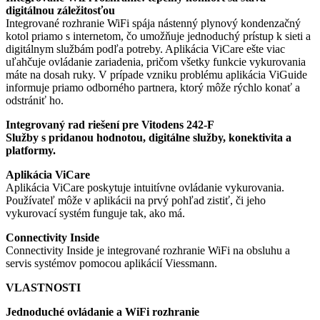
digitálnou záležitosťou
Integrované rozhranie WiFi spája nástenný plynový kondenzačný
kotol priamo s internetom, čo umožňuje jednoduchý prístup k sieti a
digitálnym službám podľa potreby. Aplikácia ViCare ešte viac
uľahčuje ovládanie zariadenia, pričom všetky funkcie vykurovania
máte na dosah ruky. V prípade vzniku problému aplikácia ViGuide
informuje priamo odborného partnera, ktorý môže rýchlo konať a
odstrániť ho.
Integrovaný rad riešení pre Vitodens 242-F
Služby s pridanou hodnotou, digitálne služby, konektivita a
platformy.
Aplikácia ViCare
Aplikácia ViCare poskytuje intuitívne ovládanie vykurovania.
Používateľ môže v aplikácii na prvý pohľad zistiť, či jeho
vykurovací systém funguje tak, ako má.
Connectivity Inside
Connectivity Inside je integrované rozhranie WiFi na obsluhu a
servis systémov pomocou aplikácií Viessmann.
VLASTNOSTI
Jednoduché ovládanie a WiFi rozhranie