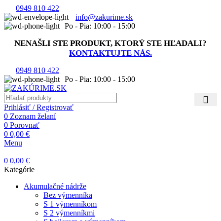
0949 810 422
info@zakurime.sk
Po - Pia: 10:00 - 15:00
NENAŠLI STE PRODUKT, KTORÝ STE HĽADALI?
KONTAKTUJTE NÁS.
0949 810 422
Po - Pia: 10:00 - 15:00
Prihlásiť / Registrovať
0
Zoznam želaní
0
Porovnať
0
0,00
€
Menu
0
0,00
€
Kategórie
Akumulačné nádrže
Bez výmenníka
S 1 výmenníkom
S 2 výmenníkmi