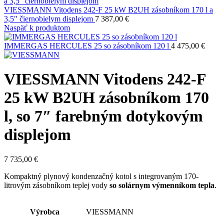
VIESSMANN Vitodens 242-F 25 kW B2UH zásobníkom 170 l a
3,5" čiernobielym displejom
7 387,00
€
Naspäť k produktom
IMMERGAS HERCULES 25 so zásobníkom 120 l
4 475,00
€
VIESSMANN Vitodens 242-F
25 kW B2UH zásobníkom 170
l, so 7″ farebným dotykovým
displejom
7 735,00
€
Kompaktný plynový kondenzačný kotol s integrovaným 170-
litrovým zásobníkom teplej vody
so solárnym výmenníkom tepla
.
Výrobca
VIESSMANN