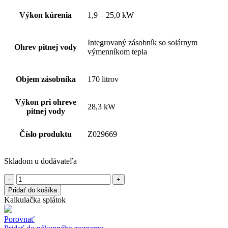
Výkon kúrenia
1,9 – 25,0 kW
Integrovaný zásobník so solárnym
Ohrev pitnej vody
výmenníkom tepla
Objem zásobníka
170 litrov
Výkon pri ohreve
28,3 kW
pitnej vody
Číslo produktu
Z029669
Skladom u dodávateľa
množstvo
VIESSMANN
Pridať do košíka
Vitodens
Kalkulačka splátok
242-
F
Porovnať
25