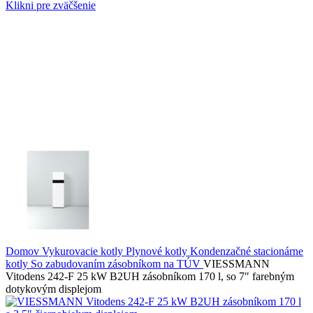
Klikni pre zväčšenie
Domov
Vykurovacie kotly
Plynové kotly
Kondenzačné stacionárne
kotly
So zabudovaním zásobníkom na TÚV
VIESSMANN
Vitodens 242-F 25 kW B2UH zásobníkom 170 l, so 7″ farebným
dotykovým displejom