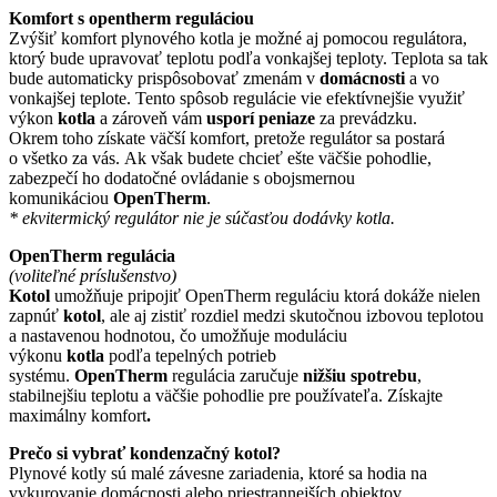
Komfort s opentherm reguláciou
Zvýšiť komfort plynového kotla je možné aj pomocou regulátora,
ktorý bude upravovať teplotu podľa vonkajšej teploty. Teplota sa tak
bude automaticky prispôsobovať zmenám v
domácnosti
a vo
vonkajšej teplote. Tento spôsob regulácie vie efektívnejšie využiť
výkon
kotla
a zároveň vám
usporí peniaze
za prevádzku.
Okrem toho získate väčší komfort, pretože regulátor sa postará
o všetko za vás. Ak však budete chcieť ešte väčšie pohodlie,
zabezpečí ho dodatočné ovládanie s obojsmernou
komunikáciou
OpenTherm
.
* ekvitermický regulátor nie je súčasťou dodávky kotla.
OpenTherm regulácia
(voliteľné príslušenstvo)
Kotol
umožňuje pripojiť OpenTherm reguláciu ktorá dokáže nielen
zapnúť
kotol
, ale aj zistiť rozdiel medzi skutočnou izbovou teplotou
a nastavenou hodnotou, čo umožňuje moduláciu
výkonu
kotla
podľa tepelných potrieb
systému.
OpenTherm
regulácia zaručuje
nižšiu spotrebu
,
stabilnejšiu teplotu a väčšie pohodlie pre používateľa. Získajte
maximálny komfort
.
Prečo si vybrať kondenzačný kotol?
Plynové kotly sú malé závesne zariadenia, ktoré sa hodia na
vykurovanie domácnosti alebo priestrannejších objektov.