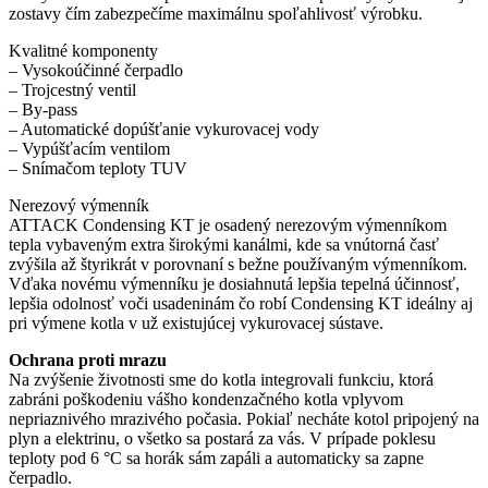
zostavy čím zabezpečíme maximálnu spoľahlivosť výrobku.
Kvalitné komponenty
– Vysokoúčinné čerpadlo
– Trojcestný ventil
– By-pass
– Automatické dopúšťanie vykurovacej vody
– Vypúšťacím ventilom
– Snímačom teploty TUV
Nerezový výmenník
ATTACK Condensing KT je osadený nerezovým výmenníkom
tepla vybaveným extra širokými kanálmi, kde sa vnútorná časť
zvýšila až štyrikrát v porovnaní s bežne používaným výmenníkom.
Vďaka novému výmenníku je dosiahnutá lepšia tepelná účinnosť,
lepšia odolnosť voči usadeninám čo robí Condensing KT ideálny aj
pri výmene kotla v už existujúcej vykurovacej sústave.
Ochrana proti mrazu
Na zvýšenie životnosti sme do kotla integrovali funkciu, ktorá
zabráni poškodeniu vášho kondenzačného kotla vplyvom
nepriaznivého mrazivého počasia. Pokiaľ necháte kotol pripojený na
plyn a elektrinu, o všetko sa postará za vás. V prípade poklesu
teploty pod 6 °C sa horák sám zapáli a automaticky sa zapne
čerpadlo.