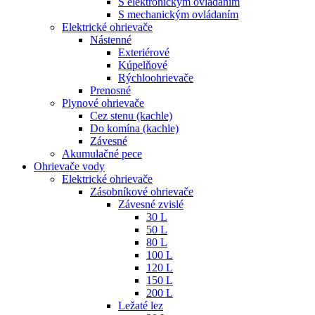
S elektronickým ovládaním
S mechanickým ovládaním
Elektrické ohrievače
Nástenné
Exteriérové
Kúpelňové
Rýchloohrievače
Prenosné
Plynové ohrievače
Cez stenu (kachle)
Do komína (kachle)
Závesné
Akumulačné pece
Ohrievače vody
Elektrické ohrievače
Zásobníkové ohrievače
Závesné zvislé
30 L
50 L
80 L
100 L
120 L
150 L
200 L
Ležaté lez