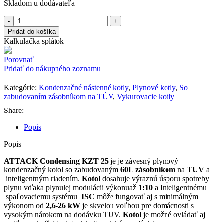
Skladom u dodávateľa
množstvo
ATTACK
Pridať do košíka
Condensing
Kalkulačka splátok
KZT
25
Porovnať
Pridať do nákupného zoznamu
Kategórie:
Kondenzačné nástenné kotly
,
Plynové kotly
,
So
zabudovaním zásobníkom na TÚV
,
Vykurovacie kotly
Share:
Popis
Popis
ATTACK Condensing KZT 25
je je závesný plynový
kondenzačný kotol so zabudovaným
60L zásobníkom
na
TÚV
a
inteligentným riadením.
Kotol
dosahuje výraznú úsporu spotreby
plynu vďaka plynulej modulácii výkonuaž
1:10
a Inteligentnému
spaľovaciemu systému
ISC
môže fungovať aj s minimálným
výkonom od
2,6-26 kW
je skvelou voľbou pre domácnosti s
vysokým nárokom na dodávku TUV.
Kotol
je možné ovládať aj