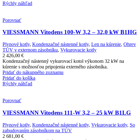
Rýchly náhľad
Porovnať
VIESSMANN Vitodens 100-W 3,2 – 32,0 kW B1HG
Plynové kotly
,
Kondenzačné nástenné kotly
,
Len na kúrenie
,
Ohrev
TÚV v externom zásobníku
,
Vykurovacie kotly
2 426,00
€
Kondenzačný nástenný vykurovací kotol výkonom 32 kW na
kúrenie s možnosťou pripojenia externého zásobníka.
Pridať do nákupného zoznamu
Pridať do košíka
Rýchly náhľad
Porovnať
VIESSMANN Vitodens 111-W 3,2 – 25 kW B1LG
Plynové kotly
,
Kondenzačné nástenné kotly
,
Vykurovacie kotly
,
So
zabudovaním zásobníkom na TÚV
2 681,00
€