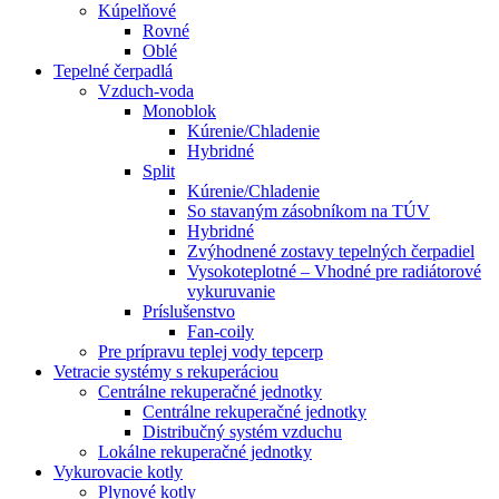
Kúpelňové
Rovné
Oblé
Tepelné čerpadlá
Vzduch-voda
Monoblok
Kúrenie/Chladenie
Hybridné
Split
Kúrenie/Chladenie
So stavaným zásobníkom na TÚV
Hybridné
Zvýhodnené zostavy tepelných čerpadiel
Vysokoteplotné – Vhodné pre radiátorové
vykuruvanie
Príslušenstvo
Fan-coily
Pre prípravu teplej vody tepcerp
Vetracie systémy s rekuperáciou
Centrálne rekuperačné jednotky
Centrálne rekuperačné jednotky
Distribučný systém vzduchu
Lokálne rekuperačné jednotky
Vykurovacie kotly
Plynové kotly