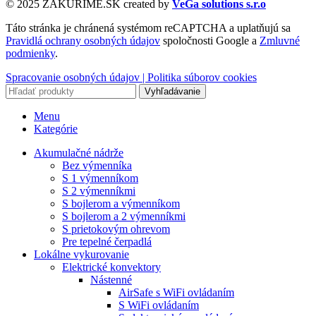
© 2025 ZAKURIME.SK created by
VeGa solutions s.r.o
Táto stránka je chránená systémom reCAPTCHA a uplatňujú sa
Pravidlá ochrany osobných údajov
spoločnosti Google a
Zmluvné
podmienky
.
Spracovanie osobných údajov |
Politika súborov cookies
Vyhľadávanie
Menu
Kategórie
Akumulačné nádrže
Bez výmenníka
S 1 výmenníkom
S 2 výmenníkmi
S bojlerom a výmenníkom
S bojlerom a 2 výmenníkmi
S prietokovým ohrevom
Pre tepelné čerpadlá
Lokálne vykurovanie
Elektrické konvektory
Nástenné
AirSafe s WiFi ovládaním
S WiFi ovládaním