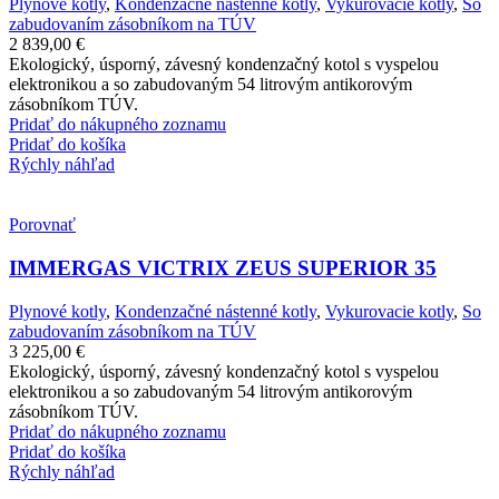
Plynové kotly
,
Kondenzačné nástenné kotly
,
Vykurovacie kotly
,
So
zabudovaním zásobníkom na TÚV
2 839,00
€
Ekologický, úsporný, závesný kondenzačný kotol s vyspelou
elektronikou a so zabudovaným 54 litrovým antikorovým
zásobníkom TÚV.
Pridať do nákupného zoznamu
Pridať do košíka
Rýchly náhľad
Porovnať
IMMERGAS VICTRIX ZEUS SUPERIOR 35
Plynové kotly
,
Kondenzačné nástenné kotly
,
Vykurovacie kotly
,
So
zabudovaním zásobníkom na TÚV
3 225,00
€
Ekologický, úsporný, závesný kondenzačný kotol s vyspelou
elektronikou a so zabudovaným 54 litrovým antikorovým
zásobníkom TÚV.
Pridať do nákupného zoznamu
Pridať do košíka
Rýchly náhľad