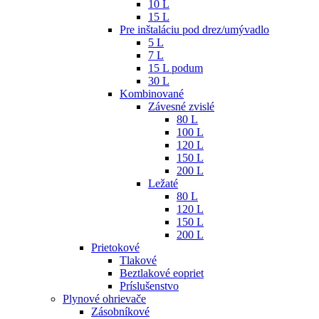
10 L
15 L
Pre inštaláciu pod drez/umývadlo
5 L
7 L
15 L podum
30 L
Kombinované
Závesné zvislé
80 L
100 L
120 L
150 L
200 L
Ležaté
80 L
120 L
150 L
200 L
Prietokové
Tlakové
Beztlakové eopriet
Príslušenstvo
Plynové ohrievače
Zásobníkové