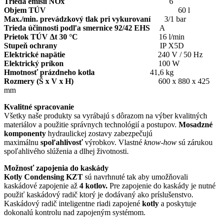
Trieda emisií NOx
6
Objem TÚV
60 l
Max./min. prevádzkový tlak pri vykurovaní
3/1 bar
Trieda účinnosti podľa smernice 92/42 EHS
A
Prietok TÚV Δt 30 °C
16 l/min
Stupeň ochrany
IP X5D
Elektrické napätie
240 V / 50 Hz
Elektrický príkon
100 W
Hmotnosť prázdneho kotla
41,6 kg
Rozmery (Š x V x H)
600 x 880 x 425
mm
Kvalitné spracovanie
Všetky naše produkty sa vyrábajú s dôrazom na výber kvalitných
materiálov a použitie správnych technológií a postupov.
Mosadzné
komponenty
hydraulickej zostavy zabezpečujú
maximálnu
spoľahlivosť
výrobkov. Vlastné
know-how
sú zárukou
spoľahlivého slúženia a dlhej životnosti.
Možnosť zapojenia do kaskády
Kotly
Condensing KZT
sú navrhnuté tak aby umožňovali
kaskádové zapojenie až
4 kotlov.
Pre zapojenie do kaskády je nutné
použiť kaskádový radič ktorý je dodávaný ako príslušenstvo.
Kaskádový radič inteligentne riadi zapojené
kotly
a poskytuje
dokonalú kontrolu nad zapojeným systémom.