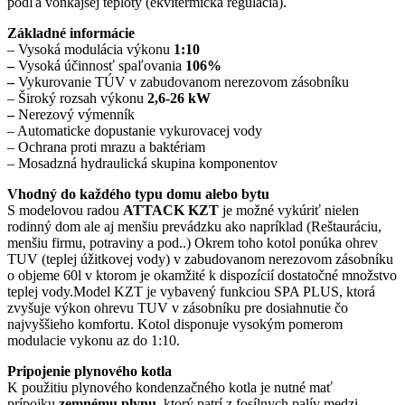
podľa vonkajšej teploty (ekvitermická regulácia).
Základné informácie
– Vysoká modulácia výkonu
1:10
–
Vysoká účinnosť spaľovania
106%
–
Vykurovanie TÚV v zabudovanom nerezovom zásobníku
– Široký rozsah výkonu
2,6-26 kW
–
Nerezový výmenník
– Automaticke dopustanie vykurovacej vody
– Ochrana proti mrazu a baktériam
– Mosadzná hydraulická skupina komponentov
Vhodný do každého typu domu alebo bytu
S modelovou radou
ATTACK KZT
je možné vykúriť nielen
rodinný dom ale aj menšiu prevádzku ako napríklad (Reštauráciu,
menšiu firmu, potraviny a pod..) Okrem toho kotol ponúka ohrev
TUV (teplej úžitkovej vody) v zabudovanom nerezovom zásobníku
o objeme 60l v ktorom je okamžité k dispozícií dostatočné množstvo
teplej vody.Model KZT je vybavený funkciou SPA PLUS, ktorá
zvyšuje výkon ohrevu TUV v zásobníku pre dosiahnutie čo
najvyššieho komfortu. Kotol disponuje vysokým pomerom
modulacie vykonu az do 1:10.
Pripojenie plynového kotla
K použitiu plynového kondenzačného kotla je nutné mať
prípojku
zemnému plynu
, ktorý patrí z fosílnych palív medzi