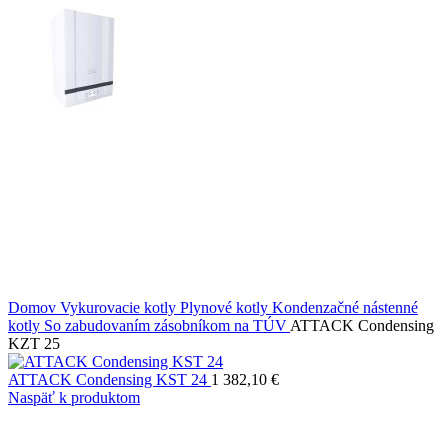
Domov
Vykurovacie kotly
Plynové kotly
Kondenzačné nástenné
kotly
So zabudovaním zásobníkom na TÚV
ATTACK Condensing
KZT 25
ATTACK Condensing KST 24
1 382,10
€
Naspäť k produktom