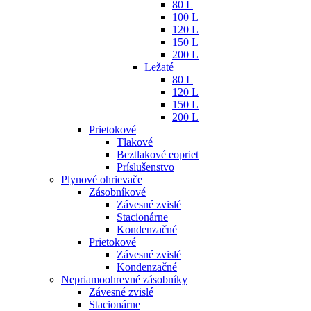
80 L
100 L
120 L
150 L
200 L
Ležaté
80 L
120 L
150 L
200 L
Prietokové
Tlakové
Beztlakové eopriet
Príslušenstvo
Plynové ohrievače
Zásobníkové
Závesné zvislé
Stacionárne
Kondenzačné
Prietokové
Závesné zvislé
Kondenzačné
Nepriamoohrevné zásobníky
Závesné zvislé
Stacionárne