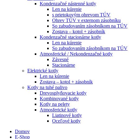
Kondenzačné nástenné kotly
Len na kúrenie
s prietokovým ohrevom TÚV
Ohrev TÚV v externom zásobníku
So zabudovaním zásobníkom na TÚV
Zostava – kotol + zásobník
Kondenzačné stacionárne kotly
Len na kúrenie
So zabudovaním zásobníkom na TÚV
Atmosferické / Nekondenzačné kotly
Závesné
Stacionárne
Elektrické kotly
Len na kúrenie
Zostava – kotol + zásobník
Kotly na tuhé palivo
Drevosplyňovacie kotly
Kombinované kotly
Kotly na pelety
Atmosferické kotly
Liatinové kotly
Oceľové kotly
Domov
E-Shop