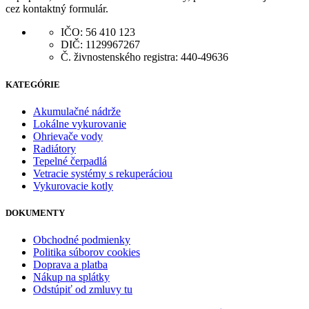
cez kontaktný formulár.
IČO: 56 410 123
DIČ: 1129967267
Č. živnostenského registra: 440-49636
KATEGÓRIE
Akumulačné nádrže
Lokálne vykurovanie
Ohrievače vody
Radiátory
Tepelné čerpadlá
Vetracie systémy s rekuperáciou
Vykurovacie kotly
DOKUMENTY
Obchodné podmienky
Politika súborov cookies
Doprava a platba
Nákup na splátky
Odstúpiť od zmluvy tu