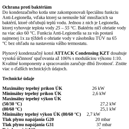
Ochrana proti baktériám
Do kondenzačného kotla sme zakomponovali špeciálnu funkciu
Anti-Legionella, vďaka ktorej sa nemusíte báť množiacich sa
baktérií, ktoré obľubujú teplú vodu. Jednou z nich je Legionella,
ktorej vyhovuje teplota vody
25 – 55 °C
. Baktériu ničí ohriatie vody
na viac ako 60 °C. Funkcia Anti-Legionella sa za vás postará
najmenej 1x za týždeň o ohriatie vody v zásobníku TÚV na 65
°C bez ohľadu na nastavenia vášho termostatu.
Plynový kondenzačný kotol
ATTACK Condensing KZT
dosahuje
vysokú účinnosť spaľovania až 106% s moduláciou výkonu 1:10.
Kvalitné komponenty a spracovaním zaručuje dlhú životnosť. Zistite
viac o ďalších technických údajoch.
Technické údaje
Maximálny tepelný príkon ÚK
26 kW
Minimálny tepelný príkon ÚK
2,6 kW
Maximálny tepelný výkon ÚK
(50/30 °C)
27,2 kW
(80/60 °C)
25,1 kW
Minimálny tepelný výkon ÚK (80/60 °C)
2,7 kW
Tlak plynu napájania G20
20 mbar
Tlak plynu napájania G31
37 mbar