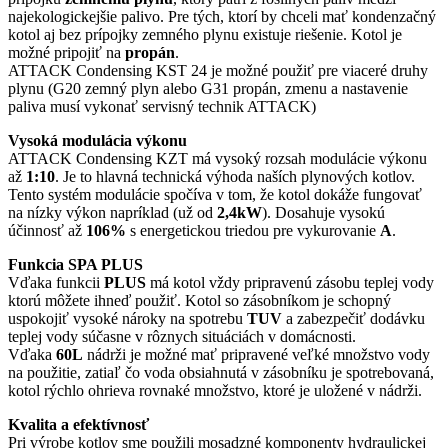
najekologickejšie palivo. Pre tých, ktorí by chceli mať kondenzačný
kotol aj bez prípojky zemného plynu existuje riešenie. Kotol je
možné pripojiť na
propán
.
ATTACK Condensing KST 24 je možné použiť pre viaceré druhy
plynu (G20 zemný plyn alebo G31 propán, zmenu a nastavenie
paliva musí vykonať servisný technik ATTACK)
Vysoká modulácia výkonu
ATTACK Condensing KZT má vysoký rozsah modulácie výkonu
až
1:10
. Je to hlavná technická výhoda naších plynových kotlov.
Tento systém modulácie spočíva v tom, že kotol dokáže fungovať
na nízky výkon napríklad (už od
2,4kW
). Dosahuje vysokú
účinnosť až
106%
s energetickou triedou pre vykurovanie
A
.
Funkcia SPA PLUS
Vďaka funkcii
PLUS
má kotol vždy pripravenú zásobu teplej vody
ktorú môžete ihneď použiť. Kotol so zásobníkom je schopný
uspokojiť vysoké nároky na spotrebu
TUV
a zabezpečiť dodávku
teplej vody súčasne v rôznych situáciách v domácnosti.
Vďaka
60L
nádrži je možné mať pripravené veľké množstvo vody
na použitie, zatiaľ čo voda obsiahnutá v zásobníku je spotrebovaná,
kotol rýchlo ohrieva rovnaké množstvo, ktoré je uložené v nádrži.
Kvalita a efektívnosť
Pri výrobe kotlov sme použili mosadzné komponenty hydraulickej