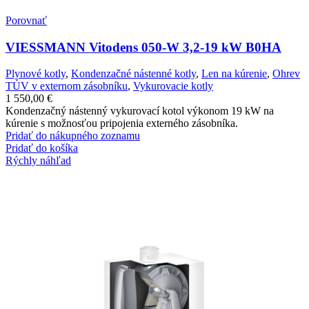
Porovnať
VIESSMANN Vitodens 050-W 3,2-19 kW B0HA
Plynové kotly
,
Kondenzačné nástenné kotly
,
Len na kúrenie
,
Ohrev
TÚV v externom zásobníku
,
Vykurovacie kotly
1 550,00
€
Kondenzačný nástenný vykurovací kotol výkonom 19 kW na
kúrenie s možnosťou pripojenia externého zásobníka.
Pridať do nákupného zoznamu
Pridať do košíka
Rýchly náhľad