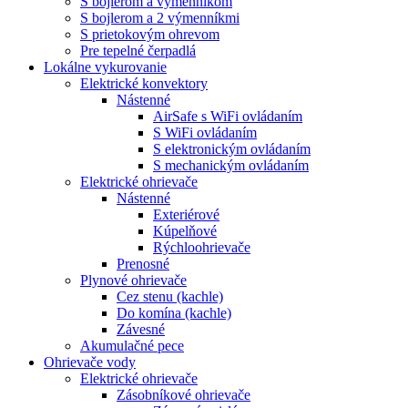
S bojlerom a výmenníkom
S bojlerom a 2 výmenníkmi
S prietokovým ohrevom
Pre tepelné čerpadlá
Lokálne vykurovanie
Elektrické konvektory
Nástenné
AirSafe s WiFi ovládaním
S WiFi ovládaním
S elektronickým ovládaním
S mechanickým ovládaním
Elektrické ohrievače
Nástenné
Exteriérové
Kúpelňové
Rýchloohrievače
Prenosné
Plynové ohrievače
Cez stenu (kachle)
Do komína (kachle)
Závesné
Akumulačné pece
Ohrievače vody
Elektrické ohrievače
Zásobníkové ohrievače