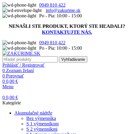
0949 810 422
info@zakurime.sk
Po - Pia: 10:00 - 15:00
NENAŠLI STE PRODUKT, KTORÝ STE HĽADALI?
KONTAKTUJTE NÁS.
0949 810 422
Po - Pia: 10:00 - 15:00
Vyhľadávanie
Prihlásiť / Registrovať
0
Zoznam želaní
0
Porovnať
0
0,00
€
Menu
0
0,00
€
Kategórie
Akumulačné nádrže
Bez výmenníka
S 1 výmenníkom
S 2 výmenníkmi