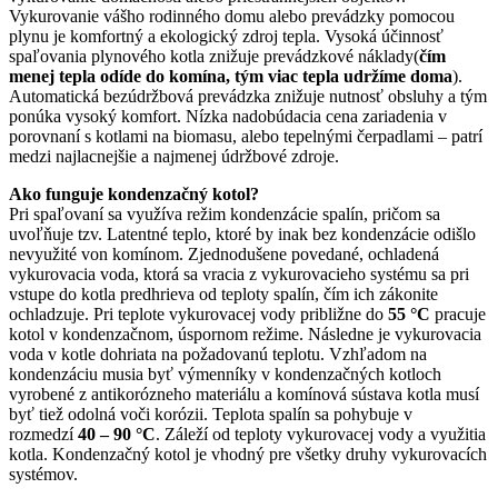
Vykurovanie vášho rodinného domu alebo prevádzky pomocou
plynu je komfortný a ekologický zdroj tepla. Vysoká účinnosť
spaľovania plynového kotla znižuje prevádzkové náklady(
čím
menej tepla odíde do komína, tým viac tepla udržíme doma
).
Automatická bezúdržbová prevádzka znižuje nutnosť obsluhy a tým
ponúka vysoký komfort. Nízka nadobúdacia cena zariadenia v
porovnaní s kotlami na biomasu, alebo tepelnými čerpadlami – patrí
medzi najlacnejšie a najmenej údržbové zdroje.
Ako funguje kondenzačný kotol?
Pri spaľovaní sa využíva
režim kondenzácie spalín, pričom sa
uvoľňuje tzv. Latentné teplo, ktoré by inak bez kondenzácie odišlo
nevyužité von komínom. Zjednodušene povedané, ochladená
vykurovacia voda, ktorá sa vracia z vykurovacieho systému sa pri
vstupe do kotla predhrieva od teploty spalín, čím ich zákonite
ochladzuje. Pri teplote vykurovacej vody približne do
55 °C
pracuje
kotol v kondenzačnom, úspornom režime. Následne je vykurovacia
voda v kotle dohriata na požadovanú teplotu. Vzhľadom na
kondenzáciu musia byť výmenníky v kondenzačných kotloch
vyrobené z antikorózneho materiálu a komínová sústava kotla musí
byť tiež odolná voči korózii. Teplota spalín sa pohybuje v
rozmedzí
40 – 90 °C
. Záleží od teploty vykurovacej vody a využitia
kotla. Kondenzačný kotol je vhodný pre všetky druhy vykurovacích
systémov.