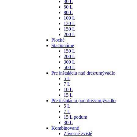
30 L
50 L
80 L
100 L
120 L
150 L
200 L
Ploché
Stacionárne
150 L
200 L
300 L
500 L
Pre inštaláciu nad drez/umývadlo
5 L
7 L
10 L
15 L
Pre inštaláciu pod drez/umývadlo
5 L
7 L
15 L podum
30 L
Kombinované
Závesné zvislé