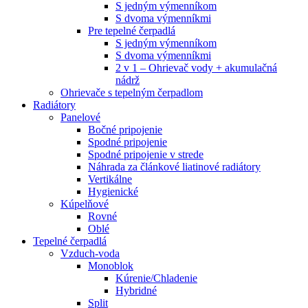
S jedným výmenníkom
S dvoma výmenníkmi
Pre tepelné čerpadlá
S jedným výmenníkom
S dvoma výmenníkmi
2 v 1 – Ohrievač vody + akumulačná
nádrž
Ohrievače s tepelným čerpadlom
Radiátory
Panelové
Bočné pripojenie
Spodné pripojenie
Spodné pripojenie v strede
Náhrada za článkové liatinové radiátory
Vertikálne
Hygienické
Kúpelňové
Rovné
Oblé
Tepelné čerpadlá
Vzduch-voda
Monoblok
Kúrenie/Chladenie
Hybridné
Split