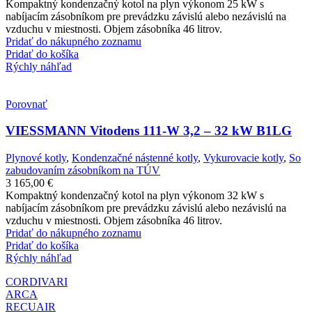
Kompaktný kondenzačný kotol na plyn výkonom 25 kW s
nabíjacím zásobníkom pre prevádzku závislú alebo nezávislú na
vzduchu v miestnosti. Objem zásobníka 46 litrov.
Pridať do nákupného zoznamu
Pridať do košíka
Rýchly náhľad
Porovnať
VIESSMANN Vitodens 111-W 3,2 – 32 kW B1LG
Plynové kotly
,
Kondenzačné nástenné kotly
,
Vykurovacie kotly
,
So
zabudovaním zásobníkom na TÚV
3 165,00
€
Kompaktný kondenzačný kotol na plyn výkonom 32 kW s
nabíjacím zásobníkom pre prevádzku závislú alebo nezávislú na
vzduchu v miestnosti. Objem zásobníka 46 litrov.
Pridať do nákupného zoznamu
Pridať do košíka
Rýchly náhľad
CORDIVARI
ARCA
RECUAIR