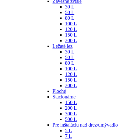
Závesné zvislé
30 L
50 L
80 L
100 L
120 L
150 L
200 L
Ležaté lez
30 L
50 L
80 L
100 L
120 L
150 L
200 L
Ploché
Stacionárne
150 L
200 L
300 L
500 L
Pre inštaláciu nad drez/umývadlo
5 L
7 L