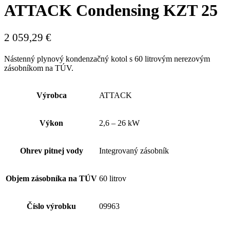
ATTACK Condensing KZT 25
2 059,29
€
Nástenný plynový kondenzačný kotol s 60 litrovým nerezovým
zásobníkom na TÚV.
Výrobca
ATTACK
Výkon
2,6 – 26 kW
Ohrev pitnej vody
Integrovaný zásobník
Objem zásobníka na TÚV
60 litrov
Číslo výrobku
09963