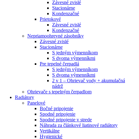
Závesné zvislé
Stacionárne
Kondenzačné
Prietokové
Závesné zvislé
Kondenzačné
Nepriamoohrevné zásobníky
Závesné zvislé
Stacionárne
S jedným výmenníkom
S dvoma výmenníkmi
Pre tepelné čerpadlá
S jedným výmenníkom
S dvoma výmenníkmi
2 v 1 – Ohrievač vody + akumulačná
nádrž
Ohrievače s tepelným čerpadlom
Radiátory
Panelové
Bočné pripojenie
Spodné pripojenie
Spodné pripojenie v strede
Náhrada za článkové liatinové radiátory
Vertikálne
Hygienické