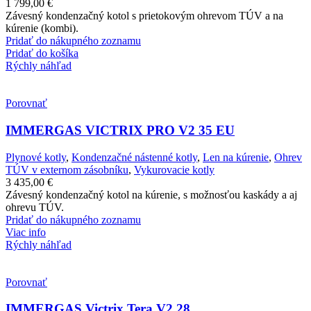
1 799,00
€
Závesný kondenzačný kotol s prietokovým ohrevom TÚV a na
kúrenie (kombi).
Pridať do nákupného zoznamu
Pridať do košíka
Rýchly náhľad
Porovnať
IMMERGAS VICTRIX PRO V2 35 EU
Plynové kotly
,
Kondenzačné nástenné kotly
,
Len na kúrenie
,
Ohrev
TÚV v externom zásobníku
,
Vykurovacie kotly
3 435,00
€
Závesný kondenzačný kotol na kúrenie, s možnosťou kaskády a aj
ohrevu TÚV.
Pridať do nákupného zoznamu
Viac info
Rýchly náhľad
Porovnať
IMMERGAS Victrix Tera V2 28