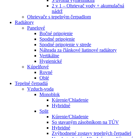
S dvoma výmenníkmi
2 v 1 – Ohrievač vody + akumulačná
nádrž
Ohrievače s tepelným čerpadlom
Radiátory
Panelové
Bočné pripojenie
Spodné pripojenie
Spodné pripojenie v strede
Náhrada za článkové liatinové radiátory
Vertikálne
Hygienické
Kúpelňové
Rovné
Oblé
Tepelné čerpadlá
Vzduch-voda
Monoblok
Kúrenie/Chladenie
Hybridné
Split
Kúrenie/Chladenie
So stavaným zásobníkom na TÚV
Hybridné
Zvýhodnené zostavy tepelných čerpadiel