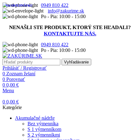
0949 810 422
NA OBJEDNÁVKU
info@zakurime.sk
Po - Pia: 10:00 - 15:00
NENAŠLI STE PRODUKT, KTORÝ STE HĽADALI?
KONTAKTUJTE NÁS.
0949 810 422
Po - Pia: 10:00 - 15:00
Vyhľadávanie
Prihlásiť / Registrovať
0
Zoznam želaní
0
Porovnať
0
0,00
€
Menu
0
0,00
€
Kategórie
Akumulačné nádrže
Bez výmenníka
S 1 výmenníkom
S 2 výmenníkmi