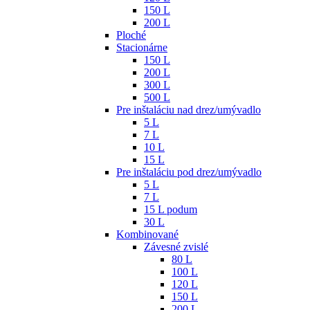
150 L
200 L
Ploché
Stacionárne
150 L
200 L
300 L
500 L
Pre inštaláciu nad drez/umývadlo
5 L
7 L
10 L
15 L
Pre inštaláciu pod drez/umývadlo
5 L
7 L
15 L podum
30 L
Kombinované
Závesné zvislé
80 L
100 L
120 L
150 L
200 L