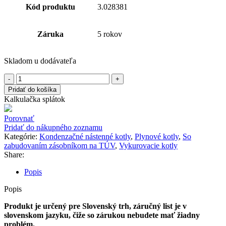
Kód produktu
3.028381
Záruka
5 rokov
Skladom u dodávateľa
Pridať do košíka
Kalkulačka splátok
Porovnať
Pridať do nákupného zoznamu
Kategórie:
Kondenzačné nástenné kotly
,
Plynové kotly
,
So
zabudovaním zásobníkom na TÚV
,
Vykurovacie kotly
Share:
Popis
Popis
Produkt je určený pre Slovenský trh, záručný list je v
slovenskom jazyku, čiže so zárukou nebudete mať žiadny
problém.