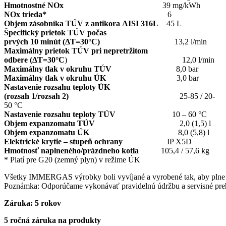
Hmotnostné NOx
39 mg/kWh
NOx trieda*
6
Objem zásobníka TÚV z antikora AISI 316L
45 L
Špecifický prietok TÚV počas
prvých 10 minút (ΔT=30°C)
13,2 l/min
Maximálny prietok TÚV pri nepretržitom
odbere (ΔT=30°C
) 12,0 l/min
Maximálny tlak v okruhu TÚV
8,0 bar
Maximálny tlak v okruhu ÚK
3,0 bar
Nastavenie rozsahu teploty ÚK
(rozsah 1/rozsah 2)
25-85 / 20-
50 °C
Nastavenie rozsahu teploty TÚV
10 – 60 °C
Objem expanzomatu TÚV
2,0 (1,5) l
Objem expanzomatu ÚK
8,0 (5,8) l
Elektrické krytie – stupeň ochrany
IP X5D
Hmotnosť naplneného/prázdneho kotla
105,4 / 57,6 kg
* Platí pre G20 (zemný plyn) v režime ÚK
Všetky IMMERGAS výrobky boli vyvíjané a vyrobené tak, aby plne vy
Poznámka: Odporúčame vykonávať pravidelnú údržbu a servisné pre
Záruka: 5 rokov
5 ročná záruka na produkty