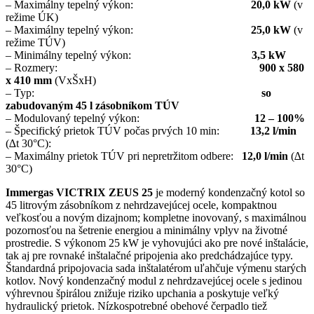
– Maximálny tepelný výkon:
20,0 kW
(v
režime ÚK)
– Maximálny tepelný výkon:
25,0 kW
(v
režime TÚV)
– Minimálny tepelný výkon:
3,5 kW
– Rozmery:
900 x 580
x 410 mm
(VxŠxH)
– Typ:
so
zabudovaným 45 l zásobníkom TÚV
– Modulovaný tepelný výkon:
12 – 100%
– Špecifický prietok TÚV počas prvých 10 min:
13,2 l/min
(∆t 30°C):
– Maximálny prietok TÚV pri nepretržitom odbere:
12,0 l/min
(∆t
30°C)
Immergas VICTRIX ZEUS 25
je moderný kondenzačný kotol so
45 litrovým zásobníkom z nehrdzavejúcej ocele, kompaktnou
veľkosťou a novým dizajnom; kompletne inovovaný, s maximálnou
pozornosťou na šetrenie energiou a minimálny vplyv na životné
prostredie. S výkonom 25 kW je vyhovujúci ako pre nové inštalácie,
tak aj pre rovnaké inštalačné pripojenia ako predchádzajúce typy.
Štandardná pripojovacia sada inštalatérom uľahčuje výmenu starých
kotlov. Nový kondenzačný modul z nehrdzavejúcej ocele s jedinou
výhrevnou špirálou znižuje riziko upchania a poskytuje veľký
hydraulický prietok. Nízkospotrebné obehové čerpadlo tiež