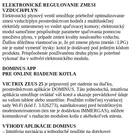
ELEKTRONICKÉ REGULOVANIE ZMESI
VZDUCH/PLYN
Elektronický plynový ventil umožňuje priebežné optimalizovanie
zmesi vzduch/plyn prostredníctvom hodnôt z multifunkčnej
elektródy umiestnenej vo vnútri spaľovacej komory; elektronický
modul samočinne prispôsobuje parametre spaľovania pomocou
množstva plynu, v prípade zmien kvality nasávaného vzduchu.
Ďalšou dôležitou vlastnosťou je, že pri zmene plynu (metán / LPG)
nie je nutné vymeniť trysky: kotol je dodávaný pod jediným kódom
produktu. Prispôsobenie používanému druhu plynu je potrebné
vykonať iba v softvéri elektronického modulu.
DOMINUS APP
PRE ONLINE RIADENIE KOTLA
VICTRIX ZEUS 25
je pripravený pre riadenie na diaľku,
prostredníctvom aplikácie DOMINUS. Táto jednoduchá, intuitívna
aplikácia umožňuje ovládať váš kotol a ukazuje prevádzkové údaje
na vašom tablete alebo smartfóne. Použitím voliteľnej vysielacej
sady Wi-Fi (kód č. 3.026273), nainštalovanej pred bezdrôtovým
modemom/routerom (ten nie je dodávkou IMMERGAS), môžete
komunikovať s riadiacim modulom kotla z akéhokoľvek miesta.
VÝHODY APLIKÁCIE DOMINUS
– Intuitívna navigácia a jednoduché použitie na dotykovej