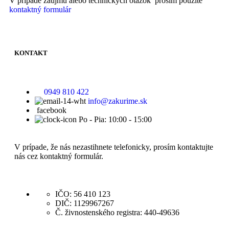
V prípade záujmu alebo technických otázok prosím použite
kontaktný formulár
KONTAKT
0949 810 422
info@zakurime.sk
facebook
Po - Pia: 10:00 - 15:00
V prípade, že nás nezastihnete telefonicky, prosím kontaktujte
nás cez kontaktný formulár.
IČO: 56 410 123
DIČ: 1129967267
Č. živnostenského registra: 440-49636