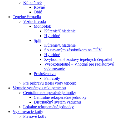
Kúpelňové
Rovné
Oblé
Tepelné čerpadlá
Vzduch-voda
Monoblok
Kúrenie/Chladenie
Hybridné
Split
Kúrenie/Chladenie
So stavaným zásobníkom na TÚV
Hybridné
Zvýhodnené zostavy tepelných čerpadiel
Vysokoteplotné – Vhodné pre radiátorové
vykuruvanie
Príslušenstvo
Fan-coily
Pre prípravu teplej vody tepcerp
Vetracie systémy s rekuperáciou
Centrálne rekuperačné jednotky
Centrálne rekuperačné jednotky
Distribučný systém vzduchu
Lokálne rekuperačné jednotky
Vykurovacie kotly
Plynové kotly