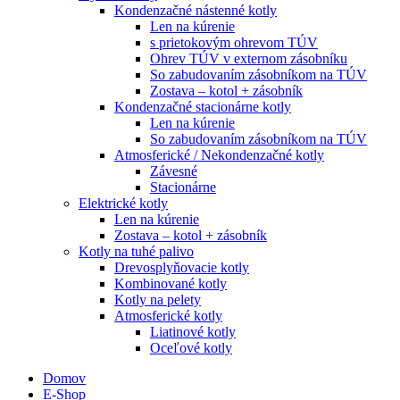
Kondenzačné nástenné kotly
Len na kúrenie
s prietokovým ohrevom TÚV
Ohrev TÚV v externom zásobníku
So zabudovaním zásobníkom na TÚV
Zostava – kotol + zásobník
Kondenzačné stacionárne kotly
Len na kúrenie
So zabudovaním zásobníkom na TÚV
Atmosferické / Nekondenzačné kotly
Závesné
Stacionárne
Elektrické kotly
Len na kúrenie
Zostava – kotol + zásobník
Kotly na tuhé palivo
Drevosplyňovacie kotly
Kombinované kotly
Kotly na pelety
Atmosferické kotly
Liatinové kotly
Oceľové kotly
Domov
E-Shop