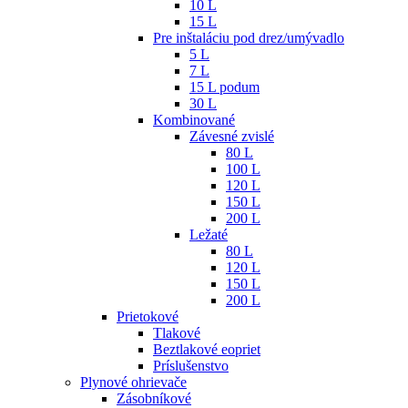
10 L
15 L
Pre inštaláciu pod drez/umývadlo
5 L
7 L
15 L podum
30 L
Kombinované
Závesné zvislé
80 L
100 L
120 L
150 L
200 L
Ležaté
80 L
120 L
150 L
200 L
Prietokové
Tlakové
Beztlakové eopriet
Príslušenstvo
Plynové ohrievače
Zásobníkové