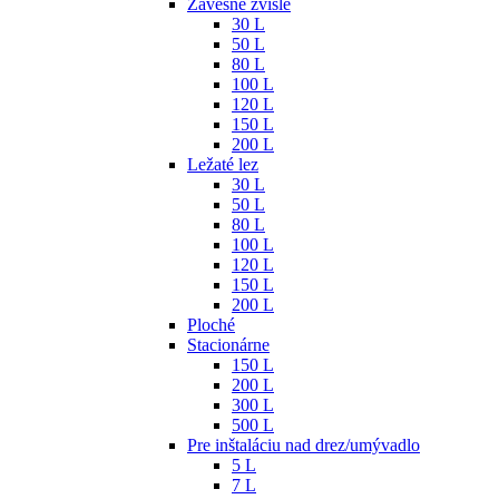
Závesné zvislé
30 L
50 L
80 L
100 L
120 L
150 L
200 L
Ležaté lez
30 L
50 L
80 L
100 L
120 L
150 L
200 L
Ploché
Stacionárne
150 L
200 L
300 L
500 L
Pre inštaláciu nad drez/umývadlo
5 L
7 L