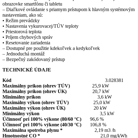
obrazovke smartfónu či tabletu
– Diaľkové ovládanie s priamym prístupom k hlavným systémovým
nastaveniam, ako sú:
• Režim prevádzky
• Nastavenia vykurovacej/TÚV teploty
• Priestorová teplota
• Príjem chybových správ
• Resetovanie zariadenia
– Dostupné pre použitie kdekoľvek a kedykoľvek
– Jednoduchá montáž
– Bezpečný zakódovaný prístup
TECHNICKÉ ÚDAJE
Kód
3.028381
Maximálny príkon (ohrev TÚV)
25,9 kW
Maximálny príkon (ohrev ÚK)
20,7 kW
Minimálny príkon
3,6 kW
Maximálny výkon (ohrev TÚV)
25,0 kW
Maximálny výkon (ohrev ÚK)
20 kW
Minimálny výkon
3,5 kW
Účinnosť pri 100% výkone (80/60 °C)
96,6 %
Účinnosť pri 100% výkone (40/30 °C)
106,8 %
Maximálna spotreba plynu *
2,19 m3 /h
Hmotnostné CO *
21,0 mg/kWh