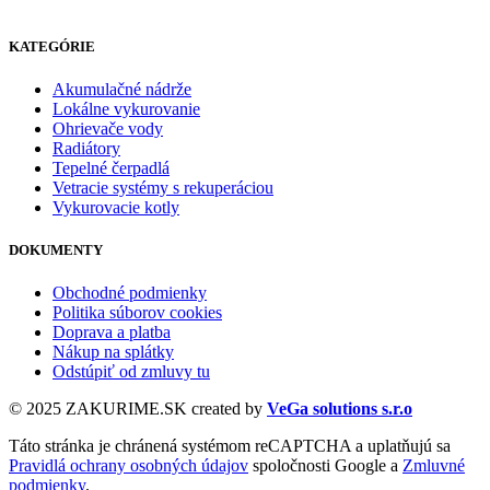
KATEGÓRIE
Akumulačné nádrže
Lokálne vykurovanie
Ohrievače vody
Radiátory
Tepelné čerpadlá
Vetracie systémy s rekuperáciou
Vykurovacie kotly
DOKUMENTY
Obchodné podmienky
Politika súborov cookies
Doprava a platba
Nákup na splátky
Odstúpiť od zmluvy tu
© 2025 ZAKURIME.SK created by
VeGa solutions s.r.o
Táto stránka je chránená systémom reCAPTCHA a uplatňujú sa
Pravidlá ochrany osobných údajov
spoločnosti Google a
Zmluvné
podmienky
.