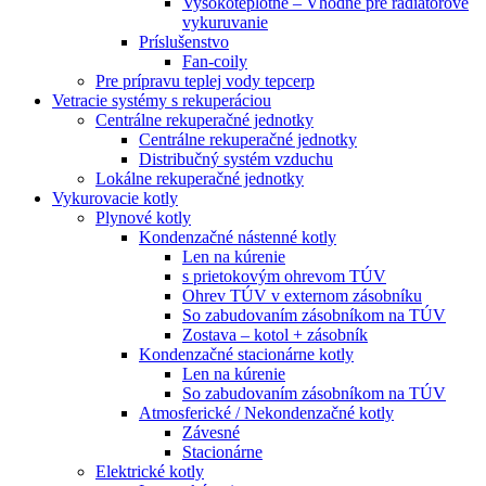
Vysokoteplotné – Vhodné pre radiátorové
vykuruvanie
Príslušenstvo
Fan-coily
Pre prípravu teplej vody tepcerp
Vetracie systémy s rekuperáciou
Centrálne rekuperačné jednotky
Centrálne rekuperačné jednotky
Distribučný systém vzduchu
Lokálne rekuperačné jednotky
Vykurovacie kotly
Plynové kotly
Kondenzačné nástenné kotly
Len na kúrenie
s prietokovým ohrevom TÚV
Ohrev TÚV v externom zásobníku
So zabudovaním zásobníkom na TÚV
Zostava – kotol + zásobník
Kondenzačné stacionárne kotly
Len na kúrenie
So zabudovaním zásobníkom na TÚV
Atmosferické / Nekondenzačné kotly
Závesné
Stacionárne
Elektrické kotly