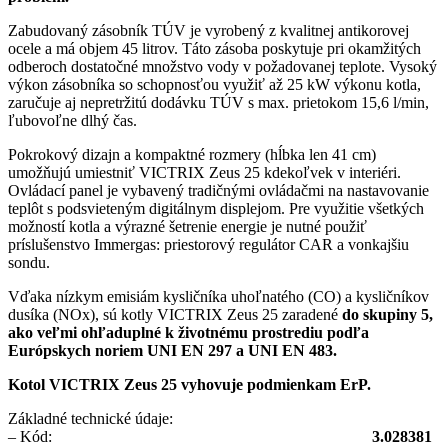
Zabudovaný zásobník TÚV je vyrobený z kvalitnej antikorovej
ocele a má objem 45 litrov. Táto zásoba poskytuje pri okamžitých
odberoch dostatočné množstvo vody v požadovanej teplote. Vysoký
výkon zásobníka so schopnosťou využiť až 25 kW výkonu kotla,
zaručuje aj nepretržitú dodávku TÚV s max. prietokom 15,6 l/min,
ľubovoľne dlhý čas.
Pokrokový dizajn a kompaktné rozmery (hĺbka len 41 cm)
umožňujú umiestniť VICTRIX Zeus 25 kdekoľvek v interiéri.
Ovládací panel je vybavený tradičnými ovládačmi na nastavovanie
teplôt s podsvieteným digitálnym displejom. Pre využitie všetkých
možností kotla a výrazné šetrenie energie je nutné použiť
príslušenstvo Immergas: priestorový regulátor CAR a vonkajšiu
sondu.
Vďaka nízkym emisiám kysličníka uhoľnatého (CO) a kysličníkov
dusíka (NOx), sú kotly VICTRIX Zeus 25 zaradené
do skupiny 5,
ako veľmi ohľaduplné k životnému prostrediu podľa
Európskych noriem UNI EN 297 a UNI EN 483.
Kotol VICTRIX Zeus 25 vyhovuje podmienkam ErP.
Základné technické údaje:
– Kód:
3.028381