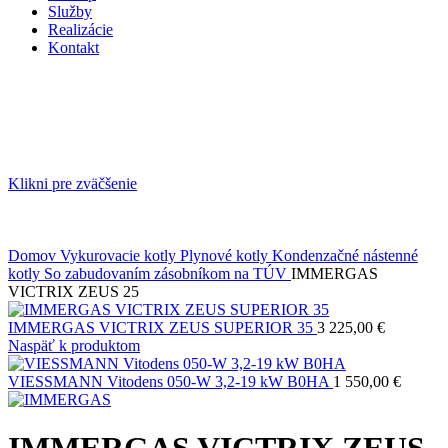
Služby
Realizácie
Kontakt
Klikni pre zväčšenie
Domov
Vykurovacie kotly
Plynové kotly
Kondenzačné nástenné
kotly
So zabudovaním zásobníkom na TÚV
IMMERGAS
VICTRIX ZEUS 25
IMMERGAS VICTRIX ZEUS SUPERIOR 35
3 225,00
€
Naspäť k produktom
VIESSMANN Vitodens 050-W 3,2-19 kW B0HA
1 550,00
€