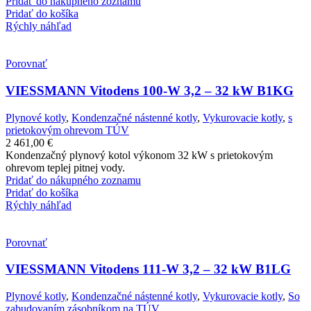
Pridať do nákupného zoznamu
Pridať do košíka
Rýchly náhľad
Porovnať
VIESSMANN Vitodens 100-W 3,2 – 32 kW B1KG
Plynové kotly
,
Kondenzačné nástenné kotly
,
Vykurovacie kotly
,
s
prietokovým ohrevom TÚV
2 461,00
€
Kondenzačný plynový kotol výkonom 32 kW s prietokovým
ohrevom teplej pitnej vody.
Pridať do nákupného zoznamu
Pridať do košíka
Rýchly náhľad
Porovnať
VIESSMANN Vitodens 111-W 3,2 – 32 kW B1LG
Plynové kotly
,
Kondenzačné nástenné kotly
,
Vykurovacie kotly
,
So
zabudovaním zásobníkom na TÚV