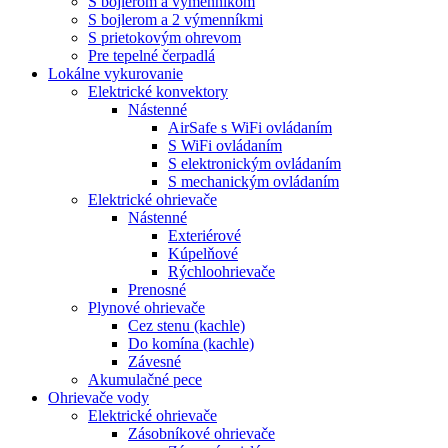
S bojlerom a výmenníkom
S bojlerom a 2 výmenníkmi
S prietokovým ohrevom
Pre tepelné čerpadlá
Lokálne vykurovanie
Elektrické konvektory
Nástenné
AirSafe s WiFi ovládaním
S WiFi ovládaním
S elektronickým ovládaním
S mechanickým ovládaním
Elektrické ohrievače
Nástenné
Exteriérové
Kúpelňové
Rýchloohrievače
Prenosné
Plynové ohrievače
Cez stenu (kachle)
Do komína (kachle)
Závesné
Akumulačné pece
Ohrievače vody
Elektrické ohrievače
Zásobníkové ohrievače