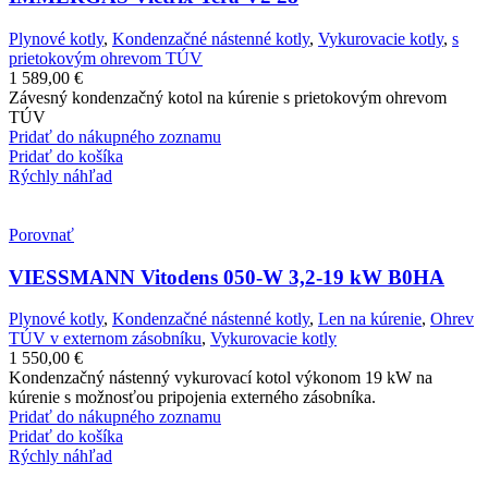
Plynové kotly
,
Kondenzačné nástenné kotly
,
Vykurovacie kotly
,
s
prietokovým ohrevom TÚV
1 589,00
€
Závesný kondenzačný kotol na kúrenie s prietokovým ohrevom
TÚV
Pridať do nákupného zoznamu
Pridať do košíka
Rýchly náhľad
Porovnať
VIESSMANN Vitodens 050-W 3,2-19 kW B0HA
Plynové kotly
,
Kondenzačné nástenné kotly
,
Len na kúrenie
,
Ohrev
TÚV v externom zásobníku
,
Vykurovacie kotly
1 550,00
€
Kondenzačný nástenný vykurovací kotol výkonom 19 kW na
kúrenie s možnosťou pripojenia externého zásobníka.
Pridať do nákupného zoznamu
Pridať do košíka
Rýchly náhľad