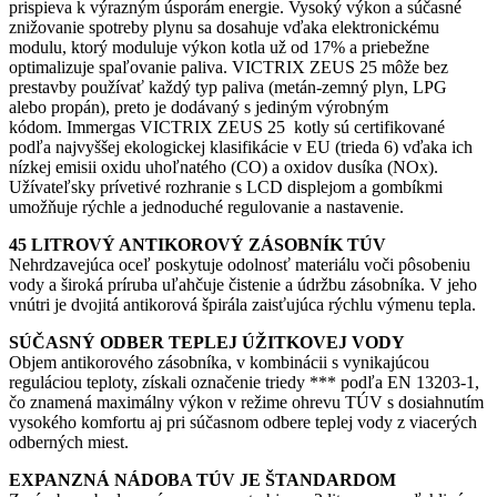
prispieva k výrazným úsporám energie. Vysoký výkon a súčasné
znižovanie spotreby plynu sa dosahuje vďaka elektronickému
modulu, ktorý moduluje výkon kotla už od 17% a priebežne
optimalizuje spaľovanie paliva. VICTRIX ZEUS 25 môže bez
prestavby používať každý typ paliva (metán-zemný plyn, LPG
alebo propán), preto je dodávaný s jediným výrobným
kódom. Immergas VICTRIX ZEUS 25 kotly sú certifikované
podľa najvyššej ekologickej klasifikácie v EU (trieda 6) vďaka ich
nízkej emisii oxidu uhoľnatého (CO) a oxidov dusíka (NOx).
Užívateľsky prívetivé rozhranie s LCD displejom a gombíkmi
umožňuje rýchle a jednoduché regulovanie a nastavenie.
45 LITROVÝ ANTIKOROVÝ ZÁSOBNÍK TÚV
Nehrdzavejúca oceľ poskytuje odolnosť materiálu voči pôsobeniu
vody a široká príruba uľahčuje čistenie a údržbu zásobníka. V jeho
vnútri je dvojitá antikorová špirála zaisťujúca rýchlu výmenu tepla.
SÚČASNÝ ODBER TEPLEJ ÚŽITKOVEJ VODY
Objem antikorového zásobníka, v kombinácii s vynikajúcou
reguláciou teploty, získali označenie triedy *** podľa EN 13203-1,
čo znamená maximálny výkon v režime ohrevu TÚV s dosiahnutím
vysokého komfortu aj pri súčasnom odbere teplej vody z viacerých
odberných miest.
EXPANZNÁ NÁDOBA TÚV JE ŠTANDARDOM