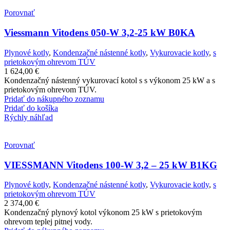
Porovnať
Viessmann Vitodens 050-W 3,2-25 kW B0KA
Plynové kotly
,
Kondenzačné nástenné kotly
,
Vykurovacie kotly
,
s
prietokovým ohrevom TÚV
1 624,00
€
Kondenzačný nástenný vykurovací kotol s s výkonom 25 kW a s
prietokovým ohrevom TÚV.
Pridať do nákupného zoznamu
Pridať do košíka
Rýchly náhľad
Porovnať
VIESSMANN Vitodens 100-W 3,2 – 25 kW B1KG
Plynové kotly
,
Kondenzačné nástenné kotly
,
Vykurovacie kotly
,
s
prietokovým ohrevom TÚV
2 374,00
€
Kondenzačný plynový kotol výkonom 25 kW s prietokovým
ohrevom teplej pitnej vody.