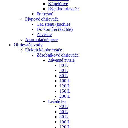
Kúpelňové
Rýchloohrievače
Prenosné
Plynové ohrievače
Cez stenu (kachle)
Do komína (kachle)
Závesné
Akumulačné pece
Ohrievače vody
Elektrické ohrievače
Zásobníkové ohrievače
Závesné zvislé
30 L
50 L
80 L
100 L
120 L
150 L
200 L
Ležaté lez
30 L
50 L
80 L
100 L
120 L