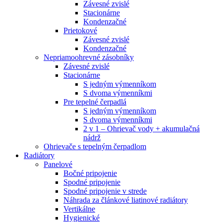
Závesné zvislé
Stacionárne
Kondenzačné
Prietokové
Závesné zvislé
Kondenzačné
Nepriamoohrevné zásobníky
Závesné zvislé
Stacionárne
S jedným výmenníkom
S dvoma výmenníkmi
Pre tepelné čerpadlá
S jedným výmenníkom
S dvoma výmenníkmi
2 v 1 – Ohrievač vody + akumulačná
nádrž
Ohrievače s tepelným čerpadlom
Radiátory
Panelové
Bočné pripojenie
Spodné pripojenie
Spodné pripojenie v strede
Náhrada za článkové liatinové radiátory
Vertikálne
Hygienické