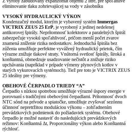
Z výroby zabudovaný expanzomat objemu 2 litre, pre spoľahlivé
eliminovanie tlaku zohrievajúcej sa vody v zásobníku
VYSOKÝ HYDRAULICKÝ VÝKON
Kondenzačný modul, ktorým je vybavený systém
Immergas
VICTRIX ZEUS 25 ErP
, je vyrobený z jedinej nedelenej
antikorovej špirály. Neprítomnosť kolektorov a paralelných špirál
zabezpečuje vysokú spoľahlivosť, pričom menší počet zvarov
znamená zníženie rizika nedostatkov. Jednoduchá špirála bez
zúženia umožňuje perfektne vyvážený hydraulický prietok, čím
výrazne znižuje tlakové straty. Vnútorná svetlosť špirály, široká a
konštantná, obmedzuje usadzovanie nečistôt a znižuje riziko
upchávania (napríklad v prípade výmeny plynových kotlov v
starých vykurovacích systémoch). Tiež pre toto je VICTRIX ZEUS
25 ideálny pre výmeny.
OBEHOVÉ ČERPADLO TRIEDY “A”
Čerpadlo s nízkou spotrebou umožňuje výrazné úspory energie v
porovnaní s tradičnými obehovými čerpadlami. Prítomnosť dvoch
NTC sónd na prívode a spiatočke, umožňuje zvyšovať sezónnu
účinnosť nepretržitou moduláciou výkonu – zohľadnením
prevádzkových podmienok do požiadaviek systému. Obehové
čerpadlo je možné nastaviť do nasledujúcich prevádzkových
režimov: Konštantná Δt, Proporcionálny výkon alebo Konštantná
rýchlosť.