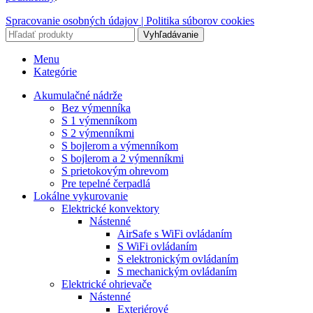
Spracovanie osobných údajov |
Politika súborov cookies
Vyhľadávanie
Menu
Kategórie
Akumulačné nádrže
Bez výmenníka
S 1 výmenníkom
S 2 výmenníkmi
S bojlerom a výmenníkom
S bojlerom a 2 výmenníkmi
S prietokovým ohrevom
Pre tepelné čerpadlá
Lokálne vykurovanie
Elektrické konvektory
Nástenné
AirSafe s WiFi ovládaním
S WiFi ovládaním
S elektronickým ovládaním
S mechanickým ovládaním
Elektrické ohrievače
Nástenné
Exteriérové