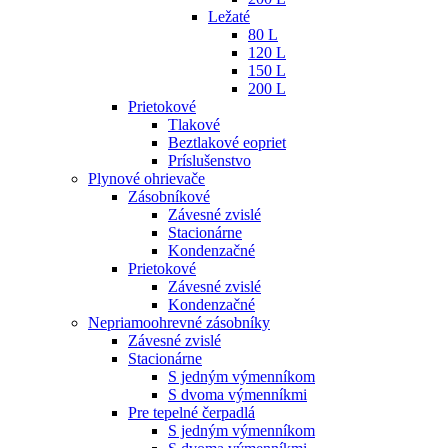
Ležaté
80 L
120 L
150 L
200 L
Prietokové
Tlakové
Beztlakové eopriet
Príslušenstvo
Plynové ohrievače
Zásobníkové
Závesné zvislé
Stacionárne
Kondenzačné
Prietokové
Závesné zvislé
Kondenzačné
Nepriamoohrevné zásobníky
Závesné zvislé
Stacionárne
S jedným výmenníkom
S dvoma výmenníkmi
Pre tepelné čerpadlá
S jedným výmenníkom