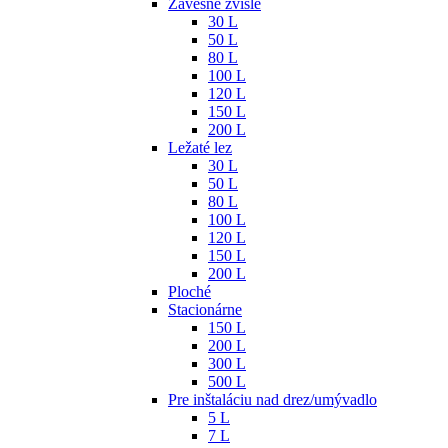
Závesné zvislé
30 L
50 L
80 L
100 L
120 L
150 L
200 L
Ležaté lez
30 L
50 L
80 L
100 L
120 L
150 L
200 L
Ploché
Stacionárne
150 L
200 L
300 L
500 L
Pre inštaláciu nad drez/umývadlo
5 L
7 L