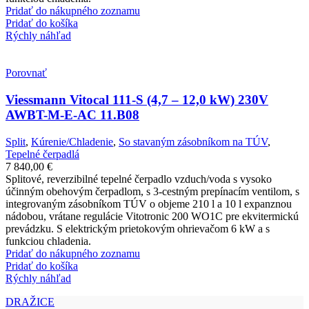
Pridať do nákupného zoznamu
Pridať do košíka
Rýchly náhľad
Porovnať
Viessmann Vitocal 111-S (4,7 – 12,0 kW) 230V
AWBT-M-E-AC 11.B08
Split
,
Kúrenie/Chladenie
,
So stavaným zásobníkom na TÚV
,
Tepelné čerpadlá
7 840,00
€
Splitové, reverzibilné tepelné čerpadlo vzduch/voda s vysoko
účinným obehovým čerpadlom, s 3-cestným prepínacím ventilom, s
integrovaným zásobníkom TÚV o objeme 210 l a 10 l expanznou
nádobou, vrátane regulácie Vitotronic 200 WO1C pre ekvitermickú
prevádzku. S elektrickým prietokovým ohrievačom 6 kW a s
funkciou chladenia.
Pridať do nákupného zoznamu
Pridať do košíka
Rýchly náhľad
DRAŽICE