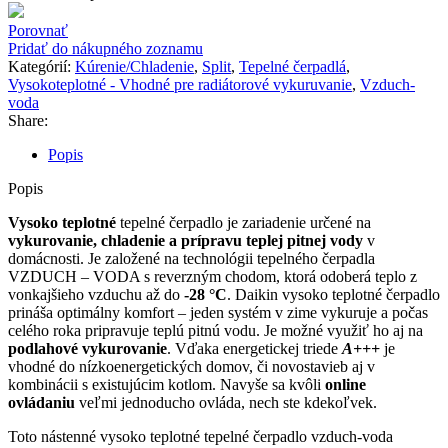
3
H
Porovnať
HT
Pridať do nákupného zoznamu
W
Kategórií:
Kúrenie/Chladenie
,
Split
,
Tepelné čerpadlá
,
14kW
Vysokoteplotné - Vhodné pre radiátorové vykuruvanie
,
Vzduch-
set,
voda
vykurovanie/chladenie,
Share:
hydro-
split
Popis
Popis
Vysoko teplotné
tepelné čerpadlo je zariadenie určené na
vykurovanie, chladenie a prípravu teplej pitnej vody
v
domácnosti. Je založené na technológii tepelného čerpadla
VZDUCH – VODA s reverzným chodom, ktorá odoberá teplo z
vonkajšieho vzduchu až do
-28 °C
. Daikin vysoko teplotné čerpadlo
prináša optimálny komfort – jeden systém v zime vykuruje a počas
celého roka pripravuje teplú pitnú vodu. Je možné využiť ho aj na
podlahové vykurovanie
. Vďaka energetickej triede
A+++
je
vhodné do nízkoenergetických domov, či novostavieb aj v
kombinácii s existujúcim kotlom. Navyše sa kvôli
online
ovládaniu
veľmi jednoducho ovláda, nech ste kdekoľvek.
Toto nástenné vysoko teplotné tepelné čerpadlo vzduch-voda