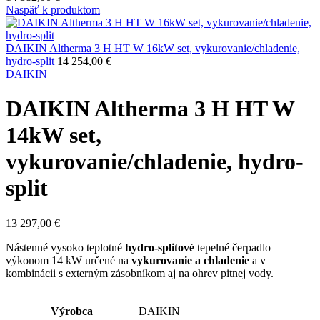
Naspäť k produktom
DAIKIN Altherma 3 H HT W 16kW set, vykurovanie/chladenie,
hydro-split
14 254,00
€
DAIKIN
DAIKIN Altherma 3 H HT W
14kW set,
vykurovanie/chladenie, hydro-
split
13 297,00
€
Nástenné vysoko teplotné
hydro-splitové
tepelné čerpadlo
výkonom 14 kW určené na
vykurovanie a chladenie
a v
kombinácii s externým zásobníkom aj na ohrev pitnej vody.
Výrobca
DAIKIN