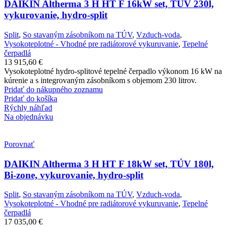
DAIKIN Altherma 3 H HT F 16kW set, TÚV 230l,
vykurovanie, hydro-split
Split
,
So stavaným zásobníkom na TÚV
,
Vzduch-voda
,
Vysokoteplotné - Vhodné pre radiátorové vykuruvanie
,
Tepelné
čerpadlá
13 915,60
€
Vysokoteplotné hydro-splitové tepelné čerpadlo výkonom 16 kW na
kúrenie a s integrovaným zásobníkom s objemom 230 litrov.
Pridať do nákupného zoznamu
Pridať do košíka
Rýchly náhľad
Na objednávku
Porovnať
DAIKIN Altherma 3 H HT F 18kW set, TÚV 180l,
Bi-zone, vykurovanie, hydro-split
Split
,
So stavaným zásobníkom na TÚV
,
Vzduch-voda
,
Vysokoteplotné - Vhodné pre radiátorové vykuruvanie
,
Tepelné
čerpadlá
17 035,00
€