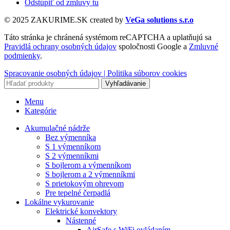
Odstúpiť od zmluvy tu
© 2025 ZAKURIME.SK created by
VeGa solutions s.r.o
Táto stránka je chránená systémom reCAPTCHA a uplatňujú sa
Pravidlá ochrany osobných údajov
spoločnosti Google a
Zmluvné
podmienky
.
Spracovanie osobných údajov |
Politika súborov cookies
Vyhľadávanie
Menu
Kategórie
Akumulačné nádrže
Bez výmenníka
S 1 výmenníkom
S 2 výmenníkmi
S bojlerom a výmenníkom
S bojlerom a 2 výmenníkmi
S prietokovým ohrevom
Pre tepelné čerpadlá
Lokálne vykurovanie
Elektrické konvektory
Nástenné
AirSafe s WiFi ovládaním