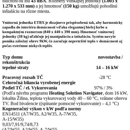
hlučnosťou iba
43 dBA
. Rozmery vonkajšej jednotky
(1.003 x
1.270 x 533 mm)
a jej hmotnosť
(150 kg)
umožňujú pohodlnú
inštaláciu na rôzne miesta.
Vnútorná jednotka ETBX je dizajnovo prispôsobená tak, aby harmonicky
zapadla do interiéru domácnosti vďaka elegantnej bielej farbe a
kompaktným rozmerom (840 x 440 x 390 mm). Hmotnosť vnútornej
jednotky (38 kg) uľahčuje jej manipuláciu a inštaláciu. Systém navyše
ponúka záložný ohrev 9kW, čo zaručuje nepretržité teplo v domácnosti aj
počas extrémne nízkych teplôt.
Typ domu novostavba /
rekonštrukcia
tepelné straty 14 – 16 kW
Pracovný rozsah TČ
-28 °C
Celoročná bilancia vyrobenej energie
Podiel TČ / el. Vykurovania
97% / 3%
(Podľa návrhu programu
Heating Solution Navigator
, dom 16 kW,
lokalita Žilina, teplota vykurovacej vody 40 – 60 °C, vrátane ohrevu
TV. Bod bivalencie ((spínanie pomocné vykurovanie) – 4,1 °C)
Kogeneračný výkon v kW podľa normy
EN14511 (A7/W35, A2/W35, A-7/W35,
A-15/W35)
9,03/7,91/9,74/8,73
(A7/W55, A2/W55, A-7/W55,