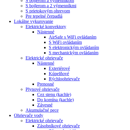
S bojlerom a výmenníkom
S bojlerom a 2 výmenníkmi
S prietokovým ohrevom
Pre tepelné čerpadlá
Lokálne vykurovanie
Elektrické konvektory
Nástenné
AirSafe s WiFi ovládaním
S WiFi ovládaním
S elektronickým ovládaním
S mechanickým ovládaním
Elektrické ohrievače
Nástenné
Exteriérové
Kúpelňové
Rýchloohrievače
Prenosné
Plynové ohrievače
Cez stenu (kachle)
Do komína (kachle)
Závesné
Akumulačné pece
Ohrievače vody
Elektrické ohrievače
Zásobníkové ohrievače