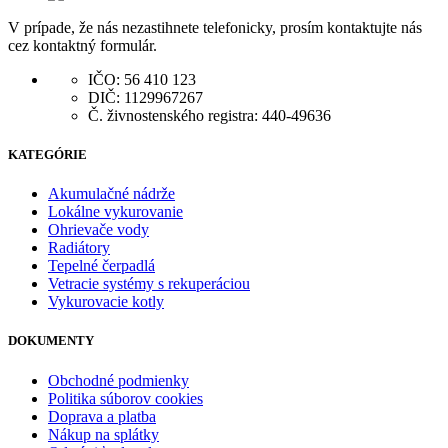
V prípade, že nás nezastihnete telefonicky, prosím kontaktujte nás
cez kontaktný formulár.
IČO: 56 410 123
DIČ: 1129967267
Č. živnostenského registra: 440-49636
KATEGÓRIE
Akumulačné nádrže
Lokálne vykurovanie
Ohrievače vody
Radiátory
Tepelné čerpadlá
Vetracie systémy s rekuperáciou
Vykurovacie kotly
DOKUMENTY
Obchodné podmienky
Politika súborov cookies
Doprava a platba
Nákup na splátky