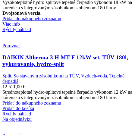
Vysokoteplotné hydro-splitové tepelné čerpadlo výkonom 18 kW na
kúrenie a s integrovaným zásobníkom s objemom 180 litrov.
Dvojzónová verzia.
Pridať do nákupného zoznamu
Viac info
Rýchly náhľad
Porovnať
DAIKIN Altherma 3 H MT F 12kW set, TÚV 180l,
vykurovanie, hydro-split
Split
,
So stavaným zásobníkom na TÚV
,
Vzduch-voda
,
Tepelné
čerpadlá
12 511,00
€
Strednoteplotné hydro-splitové tepelné čerpadlo výkonom 12 kW na
kúrenie a s integrovaným zásobníkom s objemom 180 litrov.
Pridať do nákupného zoznamu
Pridať do košíka
Rýchly náhľad
Na objednávku