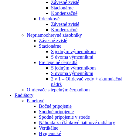
Závesné zvislé
Stacionárne
Kondenzačné
Prietokové
Závesné zvislé
Kondenzačné
Nepriamoohrevné zásobníky
Závesné zvislé
Stacionárne
S jedným výmenníkom
S dvoma výmenníkmi
Pre tepelné čerpadlá
S jedným výmenníkom
S dvoma výmenníkmi
2 v 1 – Ohrievač vody + akumulačná
nádrž
Ohrievače s tepelným čerpadlom
Radiátory
Panelové
Bočné pripojenie
Spodné pripojenie
Spodné pripojenie v strede
Náhrada za článkové liatinové radiátory
Vertikálne
Hygienické