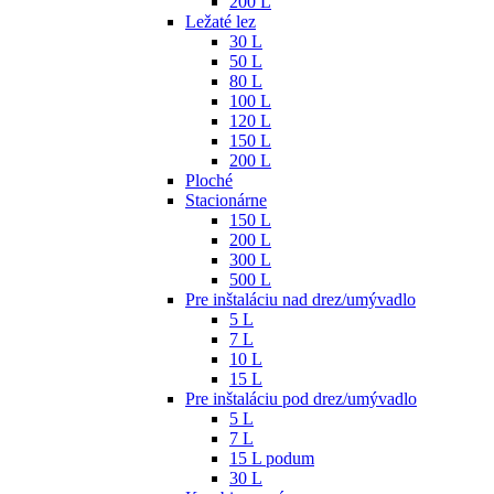
200 L
Ležaté lez
30 L
50 L
80 L
100 L
120 L
150 L
200 L
Ploché
Stacionárne
150 L
200 L
300 L
500 L
Pre inštaláciu nad drez/umývadlo
5 L
7 L
10 L
15 L
Pre inštaláciu pod drez/umývadlo
5 L
7 L
15 L podum
30 L