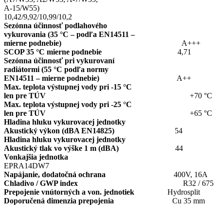
A-15/W55)
10,42/9,92/10,99/10,2
Sezónna účinnosť podlahového
vykurovania (35 °C – podľa EN14511 –
mierne podnebie)
A+++
SCOP 35 °C mierne podnebie
4,71
Sezónna účinnosť pri vykurovaní
radiátormi (55 °C podľa normy
EN14511 – mierne podnebie)
A++
Max. teplota výstupnej vody pri -15 °C
len pre TÚV
+70 °C
Max. teplota výstupnej vody pri -25 °C
len pre TÚV
+65 °C
Hladina hluku vykurovacej jednotky
Akustický výkon (dBA EN14825)
54
Hladina hluku vykurovacej jednotky
Akustický tlak vo výške 1 m (dBA)
44
Vonkajšia jednotka
EPRA14DW7
Napájanie, dodatočná ochrana
400V, 16A
Chladivo / GWP index
R32 / 675
Prepojenie vnútorných a von. jednotiek
Hydrosplit
Doporučená dimenzia prepojenia
Cu 35 mm