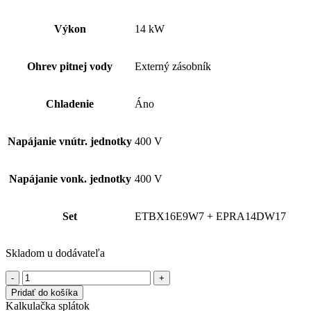
Výkon
14 kW
Ohrev pitnej vody
Externý zásobník
Chladenie
Áno
Napájanie vnútr. jednotky
400 V
Napájanie vonk. jednotky
400 V
Set
ETBX16E9W7 + EPRA14DW17
Skladom u dodávateľa
množstvo
DAIKIN
Pridať do košíka
Altherma
Kalkulačka splátok