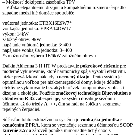
– Možnosť dokúpenia zásobníka TPV
– Vďaka elegantnému dizajnu a kompaktnému rozmeru čerpadlo
zapadne medzi iné domáce spotrebiče
vnútorná jednotka: ETBX16E9W7*
vonkajšia jednotka: EPRA14DW17
výkon: 14kW
záložný ohrev: 9kW
napájanie vnútorná jednotka: 3~400
napájanie vonkajšia jednotka: 3~400
*s možnosťou výberu 1F/6kW záložného ohrevu
Daikin Altherma 3 H HT W predstavuje
pokrokové riešenie
pre
moderné vykurovanie, ktoré harmonicky spája vysokú efektivitu,
nízke prevádzkové náklady a
ocenený dizajn
. Tento systém je
optimálnou voľbou pre nízkoenergetické domy, kde je dôležité
efektívne vykurovanie bez akýchkoľvek kompromisov v oblasti
dizajnu a ekológie. Použitie
značkovej technológie Bluevolution s
chladivom R-32
zabezpečuje, že systém dosahuje sezónnu
účinnosť až do triedy
A+++,
čím sa radí na špičku v segmente
tepelných čerpadiel.
Súčasťou tohto exkluzívneho systému je
vonkajšia jednotka s
označením EPRA
, ktorá se vyznačuje sezónnou účinnosťou
SCOP
kúrenie 3,57
a zároveň ponúka mimoriadne tichý chod s