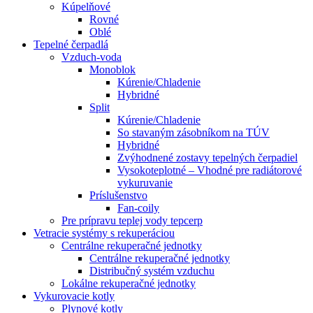
Kúpelňové
Rovné
Oblé
Tepelné čerpadlá
Vzduch-voda
Monoblok
Kúrenie/Chladenie
Hybridné
Split
Kúrenie/Chladenie
So stavaným zásobníkom na TÚV
Hybridné
Zvýhodnené zostavy tepelných čerpadiel
Vysokoteplotné – Vhodné pre radiátorové
vykuruvanie
Príslušenstvo
Fan-coily
Pre prípravu teplej vody tepcerp
Vetracie systémy s rekuperáciou
Centrálne rekuperačné jednotky
Centrálne rekuperačné jednotky
Distribučný systém vzduchu
Lokálne rekuperačné jednotky
Vykurovacie kotly
Plynové kotly