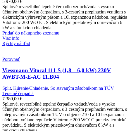
5 970,00
€
Splitové reverzibilné tepelné čerpadlo vzduch/voda s vysoko
účinným obehovým čerpadlom, s 3-cestným prepínacím ventilom s
elektrickým výhrevným pásom a 10l expanznou nádobou, regulácia
Vitotronic 200 WO1C. S elektrickým prietokovým ohrievačom 6
kW a s funkciou chladenia.
Pridať do nákupného zoznamu
Viac info
Rýchly náhľad
Porovnať
Viessmann Vitocal 111-S (1,8 – 6,0 kW) 230V
AWBT-M-E-AC 11.B04
Split
,
Kúrenie/Chladenie
,
So stavaným zásobníkom na TÚV
,
Tepelné čerpadlá
7 380,00
€
Splitové, reverzibilné tepelné čerpadlo vzduch/voda s vysoko
účinným obehovým čerpadlom, s 3-cestným prepínacím ventilom, s
integrovaným zásobníkom TÚV o objeme 210 l a 10 l expanznou
nádobou, vrátane regulácie Vitotronic 200 WO1C pre ekvitermickú
prevádzku. S elektrickým prietokovým ohrievačom 6 kW a s
funkciou chladenia.