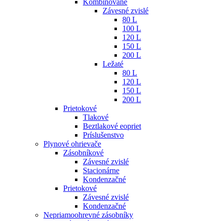
Kombinované
Závesné zvislé
80 L
100 L
120 L
150 L
200 L
Ležaté
80 L
120 L
150 L
200 L
Prietokové
Tlakové
Beztlakové eopriet
Príslušenstvo
Plynové ohrievače
Zásobníkové
Závesné zvislé
Stacionárne
Kondenzačné
Prietokové
Závesné zvislé
Kondenzačné
Nepriamoohrevné zásobníky