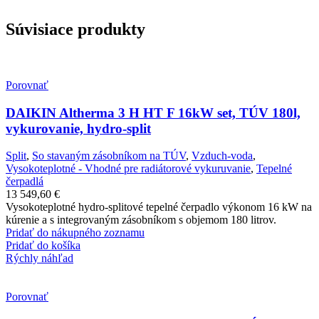
Súvisiace produkty
Porovnať
DAIKIN Altherma 3 H HT F 16kW set, TÚV 180l,
vykurovanie, hydro-split
Split
,
So stavaným zásobníkom na TÚV
,
Vzduch-voda
,
Vysokoteplotné - Vhodné pre radiátorové vykuruvanie
,
Tepelné
čerpadlá
13 549,60
€
Vysokoteplotné hydro-splitové tepelné čerpadlo výkonom 16 kW na
kúrenie a s integrovaným zásobníkom s objemom 180 litrov.
Pridať do nákupného zoznamu
Pridať do košíka
Rýchly náhľad
Porovnať