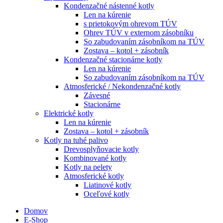
Kondenzačné nástenné kotly
Len na kúrenie
s prietokovým ohrevom TÚV
Ohrev TÚV v externom zásobníku
So zabudovaním zásobníkom na TÚV
Zostava – kotol + zásobník
Kondenzačné stacionárne kotly
Len na kúrenie
So zabudovaním zásobníkom na TÚV
Atmosferické / Nekondenzačné kotly
Závesné
Stacionárne
Elektrické kotly
Len na kúrenie
Zostava – kotol + zásobník
Kotly na tuhé palivo
Drevosplyňovacie kotly
Kombinované kotly
Kotly na pelety
Atmosferické kotly
Liatinové kotly
Oceľové kotly
Domov
E-Shop