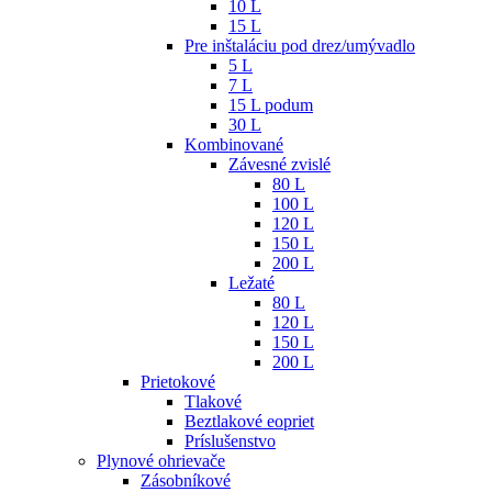
10 L
15 L
Pre inštaláciu pod drez/umývadlo
5 L
7 L
15 L podum
30 L
Kombinované
Závesné zvislé
80 L
100 L
120 L
150 L
200 L
Ležaté
80 L
120 L
150 L
200 L
Prietokové
Tlakové
Beztlakové eopriet
Príslušenstvo
Plynové ohrievače
Zásobníkové