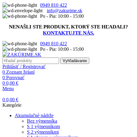
0949 810 422
info@zakurime.sk
Po - Pia: 10:00 - 15:00
NENAŠLI STE PRODUKT, KTORÝ STE HĽADALI?
KONTAKTUJTE NÁS.
0949 810 422
Po - Pia: 10:00 - 15:00
Vyhľadávanie
Prihlásiť / Registrovať
0
Zoznam želaní
0
Porovnať
0
0,00
€
Menu
0
0,00
€
Kategórie
Akumulačné nádrže
Bez výmenníka
S 1 výmenníkom
S 2 výmenníkmi