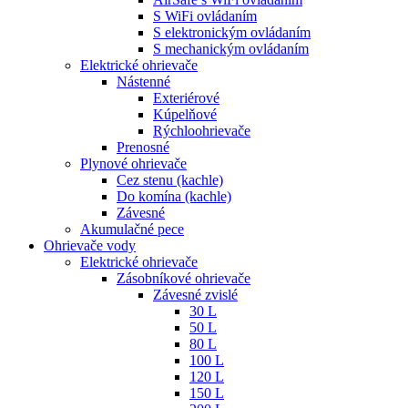
S WiFi ovládaním
S elektronickým ovládaním
S mechanickým ovládaním
Elektrické ohrievače
Nástenné
Exteriérové
Kúpelňové
Rýchloohrievače
Prenosné
Plynové ohrievače
Cez stenu (kachle)
Do komína (kachle)
Závesné
Akumulačné pece
Ohrievače vody
Elektrické ohrievače
Zásobníkové ohrievače
Závesné zvislé
30 L
50 L
80 L
100 L
120 L
150 L