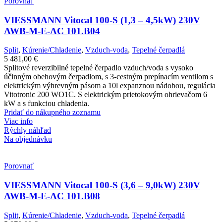
Porovnať
VIESSMANN Vitocal 100-S (1,3 – 4,5kW) 230V
AWB-M-E-AC 101.B04
Split
,
Kúrenie/Chladenie
,
Vzduch-voda
,
Tepelné čerpadlá
5 481,00
€
Splitové reverzibilné tepelné čerpadlo vzduch/voda s vysoko
účinným obehovým čerpadlom, s 3-cestným prepínacím ventilom s
elektrickým výhrevným pásom a 10l expanznou nádobou, regulácia
Vitotronic 200 WO1C. S elektrickým prietokovým ohrievačom 6
kW a s funkciou chladenia.
Pridať do nákupného zoznamu
Viac info
Rýchly náhľad
Na objednávku
Porovnať
VIESSMANN Vitocal 100-S (3,6 – 9,0kW) 230V
AWB-M-E-AC 101.B08
Split
,
Kúrenie/Chladenie
,
Vzduch-voda
,
Tepelné čerpadlá