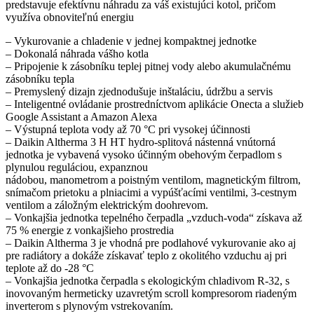
predstavuje efektívnu náhradu za váš existujúci kotol, pričom
využíva obnoviteľnú energiu
– Vykurovanie a chladenie v jednej kompaktnej jednotke
– Dokonalá náhrada vášho kotla
– Pripojenie k zásobníku teplej pitnej vody alebo akumulačnému
zásobníku tepla
– Premyslený dizajn zjednodušuje inštaláciu, údržbu a servis
– Inteligentné ovládanie prostredníctvom aplikácie Onecta a služieb
Google Assistant a Amazon Alexa
– Výstupná teplota vody až 70 °C pri vysokej účinnosti
– Daikin Altherma 3 H HT hydro-splitová nástenná vnútorná
jednotka je vybavená vysoko účinným obehovým čerpadlom s
plynulou reguláciou, expanznou
nádobou, manometrom a poistným ventilom, magnetickým filtrom,
snímačom prietoku a plniacimi a vypúšťacími ventilmi, 3-cestnym
ventilom a záložným elektrickým doohrevom.
– Vonkajšia jednotka tepelného čerpadla „vzduch-voda“ získava až
75 % energie z vonkajšieho prostredia
– Daikin Altherma 3 je vhodná pre podlahové vykurovanie ako aj
pre radiátory a dokáže získavať teplo z okolitého vzduchu aj pri
teplote až do -28 °C
– Vonkajšia jednotka čerpadla s ekologickým chladivom R-32, s
inovovaným hermeticky uzavretým scroll kompresorom riadeným
inverterom s plynovým vstrekovaním.