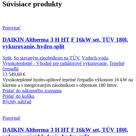
Súvisiace produkty
Porovnať
DAIKIN Altherma 3 H HT F 16kW set, TÚV 180l,
vykurovanie, hydro-split
Split
,
So stavaným zásobníkom na TÚV
,
Vzduch-voda
,
Vysokoteplotné - Vhodné pre radiátorové vykuruvanie
,
Tepelné
čerpadlá
13 549,60
€
Vysokoteplotné hydro-splitové tepelné čerpadlo výkonom 16 kW na
kúrenie a s integrovaným zásobníkom s objemom 180 litrov.
Pridať do nákupného zoznamu
Pridať do košíka
Rýchly náhľad
Porovnať
DAIKIN Altherma 3 H HT F 16kW set, TÚV 180l,