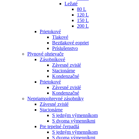
Ležaté
80 L
120 L
150 L
200 L
Prietokové
Tlakové
Beztlakové eopriet
Príslušenstvo
Plynové ohrievače
Zásobníkové
Závesné zvislé
Stacionárne
Kondenzačné
Prietokové
Závesné zvislé
Kondenzačné
Nepriamoohrevné zásobníky
Závesné zvislé
Stacionárne
S jedným výmenníkom
S dvoma výmenníkmi
Pre tepelné čerpadlá
S jedným výmenníkom
S dvoma výmenníkmi