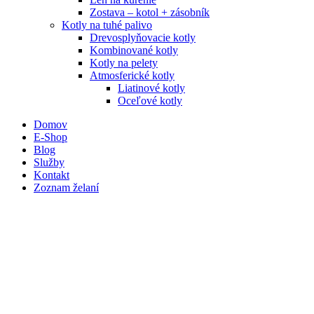
Zostava – kotol + zásobník
Kotly na tuhé palivo
Drevosplyňovacie kotly
Kombinované kotly
Kotly na pelety
Atmosferické kotly
Liatinové kotly
Oceľové kotly
Domov
E-Shop
Blog
Služby
Kontakt
Zoznam želaní
Porovnať
Prihlásiť / Registrovať
Nákupný košík
Zatvoriť
Prihlásiť sa
Zatvoriť
Nemáte ešte účet?