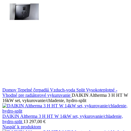
Domov
Tepelné čerpadlá
Vzduch-voda
Split
Vysokoteplotné -
Vhodné pre radiátorové vykuruvanie
DAIKIN Altherma 3 H HT W
16kW set, vykurovanie/chladenie, hydro-split
DAIKIN Altherma 3 H HT W 14kW set, vykurovanie/chladenie,
hydro-split
13 297,00
€
Naspäť k produktom