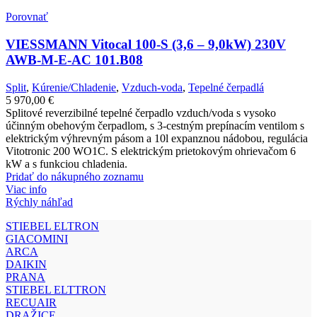
Porovnať
VIESSMANN Vitocal 100-S (3,6 – 9,0kW) 230V
AWB-M-E-AC 101.B08
Split
,
Kúrenie/Chladenie
,
Vzduch-voda
,
Tepelné čerpadlá
5 970,00
€
Splitové reverzibilné tepelné čerpadlo vzduch/voda s vysoko
účinným obehovým čerpadlom, s 3-cestným prepínacím ventilom s
elektrickým výhrevným pásom a 10l expanznou nádobou, regulácia
Vitotronic 200 WO1C. S elektrickým prietokovým ohrievačom 6
kW a s funkciou chladenia.
Pridať do nákupného zoznamu
Viac info
Rýchly náhľad
STIEBEL ELTRON
GIACOMINI
ARCA
DAIKIN
PRANA
STIEBEL ELTTRON
RECUAIR
DRAŽICE