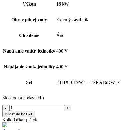
Výkon
16 kW
Ohrev pitnej vody
Externý zásobník
Chladenie
Áno
Napájanie vnútr. jednotky
400 V
Napájanie vonk. jednotky
400 V
Set
ETBX16E9W7 + EPRA16DW17
Skladom u dodávateľa
množstvo
DAIKIN
Pridať do košíka
Altherma
Kalkulačka splátok
3
H