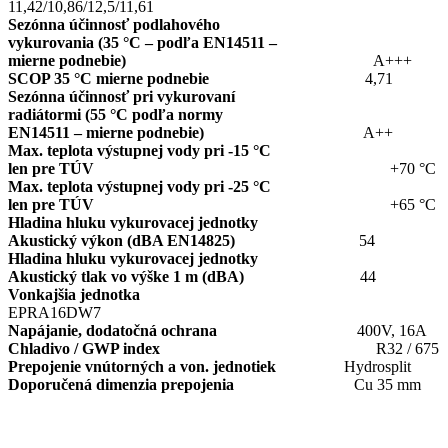
11,42/10,86/12,5/11,61
Sezónna účinnosť podlahového
vykurovania (35 °C – podľa EN14511 –
mierne podnebie)
A+++
SCOP 35 °C mierne podnebie
4,71
Sezónna účinnosť pri vykurovaní
radiátormi (55 °C podľa normy
EN14511 – mierne podnebie)
A++
Max. teplota výstupnej vody pri -15 °C
len pre TÚV
+70 °C
Max. teplota výstupnej vody pri -25 °C
len pre TÚV
+65 °C
Hladina hluku vykurovacej jednotky
Akustický výkon (dBA EN14825)
54
Hladina hluku vykurovacej jednotky
Akustický tlak vo výške 1 m (dBA)
44
Vonkajšia jednotka
EPRA16DW7
Napájanie, dodatočná ochrana
400V, 16A
Chladivo / GWP index
R32 / 675
Prepojenie vnútorných a von. jednotiek
Hydrosplit
Doporučená dimenzia prepojenia
Cu 35 mm