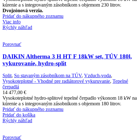
kúrenie a s integrovaným zásobníkom s objemom 230 litrov.
Dvojzónová verzia.
Pridať do nákupného zoznamu
Viac info
Rýchly náhľad
Porovnať
DAIKIN Altherma 3 H HT F 18kW set, TÚV 180l,
vykurovanie, hydro-split
Split
,
So stavaným zásobníkom na TÚV
,
Vzduch-voda
,
Vysokoteplotné - Vhodné pre radiátorové vykuruvanie
,
Tepelné
čerpadlá
14 477,00
€
Vysokoteplotné hydro-splitové tepelné čerpadlo výkonom 18 kW na
kúrenie a s integrovaným zásobníkom s objemom 180 litrov.
Pridať do nákupného zoznamu
Pridať do košíka
Rýchly náhľad
Porovnať