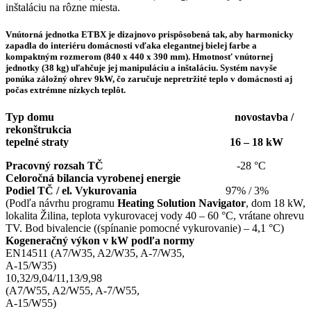
inštaláciu na rôzne miesta.
Vnútorná jednotka ETBX je dizajnovo prispôsobená tak, aby harmonicky
zapadla do interiéru domácnosti vďaka elegantnej bielej farbe a
kompaktným rozmerom (840 x 440 x 390 mm). Hmotnosť vnútornej
jednotky (38 kg) uľahčuje jej manipuláciu a inštaláciu. Systém navyše
ponúka záložný ohrev 9kW, čo zaručuje nepretržité teplo v domácnosti aj
počas extrémne nízkych teplôt.
Typ domu novostavba /
rekonštrukcia
tepelné straty 16 – 18 kW
Pracovný rozsah TČ
-28 °C
Celoročná bilancia vyrobenej energie
Podiel TČ / el. Vykurovania
97% / 3%
(Podľa návrhu programu
Heating Solution Navigator
, dom 18 kW,
lokalita Žilina, teplota vykurovacej vody 40 – 60 °C, vrátane ohrevu
TV. Bod bivalencie ((spínanie pomocné vykurovanie) – 4,1 °C)
Kogeneračný výkon v kW podľa normy
EN14511 (A7/W35, A2/W35, A-7/W35,
A-15/W35)
10,32/9,04/11,13/9,98
(A7/W55, A2/W55, A-7/W55,
A-15/W55)