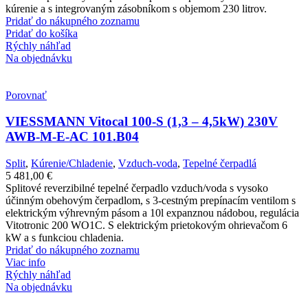
kúrenie a s integrovaným zásobníkom s objemom 230 litrov.
Pridať do nákupného zoznamu
Pridať do košíka
Rýchly náhľad
Na objednávku
Porovnať
VIESSMANN Vitocal 100-S (1,3 – 4,5kW) 230V
AWB-M-E-AC 101.B04
Split
,
Kúrenie/Chladenie
,
Vzduch-voda
,
Tepelné čerpadlá
5 481,00
€
Splitové reverzibilné tepelné čerpadlo vzduch/voda s vysoko
účinným obehovým čerpadlom, s 3-cestným prepínacím ventilom s
elektrickým výhrevným pásom a 10l expanznou nádobou, regulácia
Vitotronic 200 WO1C. S elektrickým prietokovým ohrievačom 6
kW a s funkciou chladenia.
Pridať do nákupného zoznamu
Viac info
Rýchly náhľad
Na objednávku