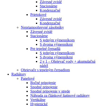
Závesné zvislé
Stacionárne
Kondenzačné
Prietokové
Závesné zvislé
Kondenzačné
Nepriamoohrevné zásobníky
Závesné zvislé
Stacionárne
S jedným výmenníkom
S dvoma výmenníkmi
Pre tepelné čerpadlá
S jedným výmenníkom
S dvoma výmenníkmi
2 v 1 – Ohrievač vody + akumulačná
nádrž
Ohrievače s tepelným čerpadlom
Radiátory
Panelové
Bočné pripojenie
Spodné pripojenie
Spodné pripojenie v strede
Náhrada za článkové liatinové radiátory
Vertikálne
Hygienické