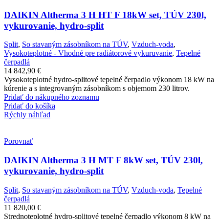
DAIKIN Altherma 3 H HT F 18kW set, TÚV 230l,
vykurovanie, hydro-split
Split
,
So stavaným zásobníkom na TÚV
,
Vzduch-voda
,
Vysokoteplotné - Vhodné pre radiátorové vykuruvanie
,
Tepelné
čerpadlá
14 842,90
€
Vysokoteplotné hydro-splitové tepelné čerpadlo výkonom 18 kW na
kúrenie a s integrovaným zásobníkom s objemom 230 litrov.
Pridať do nákupného zoznamu
Pridať do košíka
Rýchly náhľad
Porovnať
DAIKIN Altherma 3 H MT F 8kW set, TÚV 230l,
vykurovanie, hydro-split
Split
,
So stavaným zásobníkom na TÚV
,
Vzduch-voda
,
Tepelné
čerpadlá
11 820,00
€
Strednoteplotné hydro-splitové tepelné čerpadlo výkonom 8 kW na