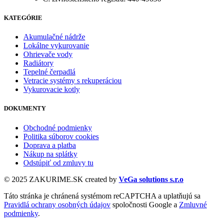
KATEGÓRIE
Akumulačné nádrže
Lokálne vykurovanie
Ohrievače vody
Radiátory
Tepelné čerpadlá
Vetracie systémy s rekuperáciou
Vykurovacie kotly
DOKUMENTY
Obchodné podmienky
Politika súborov cookies
Doprava a platba
Nákup na splátky
Odstúpiť od zmluvy tu
© 2025 ZAKURIME.SK created by
VeGa solutions s.r.o
Táto stránka je chránená systémom reCAPTCHA a uplatňujú sa
Pravidlá ochrany osobných údajov
spoločnosti Google a
Zmluvné
podmienky
.