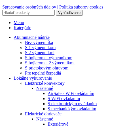
Spracovanie osobných údajov |
Politika súborov cookies
Vyhľadávanie
Menu
Kategórie
Akumulačné nádrže
Bez výmenníka
S 1 výmenníkom
S 2 výmenníkmi
S bojlerom a výmenníkom
S bojlerom a 2 výmenníkmi
S prietokovým ohrevom
Pre tepelné čerpadlá
Lokálne vykurovanie
Elektrické konvektory
Nástenné
AirSafe s WiFi ovládaním
S WiFi ovládaním
S elektronickým ovládaním
S mechanickým ovládaním
Elektrické ohrievače
Nástenné
Exteriérové