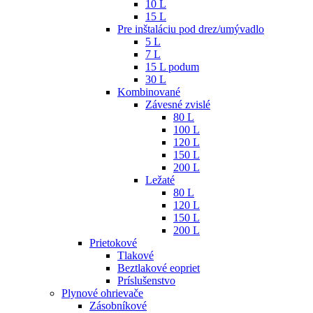
10 L
15 L
Pre inštaláciu pod drez/umývadlo
5 L
7 L
15 L podum
30 L
Kombinované
Závesné zvislé
80 L
100 L
120 L
150 L
200 L
Ležaté
80 L
120 L
150 L
200 L
Prietokové
Tlakové
Beztlakové eopriet
Príslušenstvo
Plynové ohrievače
Zásobníkové