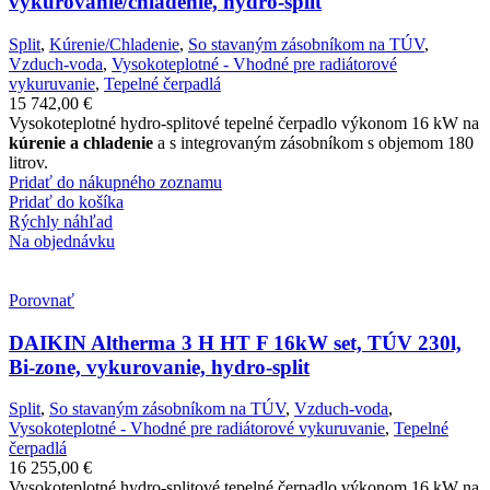
vykurovanie/chladenie, hydro-split
Split
,
Kúrenie/Chladenie
,
So stavaným zásobníkom na TÚV
,
Vzduch-voda
,
Vysokoteplotné - Vhodné pre radiátorové
vykuruvanie
,
Tepelné čerpadlá
15 742,00
€
Vysokoteplotné hydro-splitové tepelné čerpadlo výkonom 16 kW na
kúrenie a chladenie
a s integrovaným zásobníkom s objemom 180
litrov.
Pridať do nákupného zoznamu
Pridať do košíka
Rýchly náhľad
Na objednávku
Porovnať
DAIKIN Altherma 3 H HT F 16kW set, TÚV 230l,
Bi-zone, vykurovanie, hydro-split
Split
,
So stavaným zásobníkom na TÚV
,
Vzduch-voda
,
Vysokoteplotné - Vhodné pre radiátorové vykuruvanie
,
Tepelné
čerpadlá
16 255,00
€
Vysokoteplotné hydro-splitové tepelné čerpadlo výkonom 16 kW na