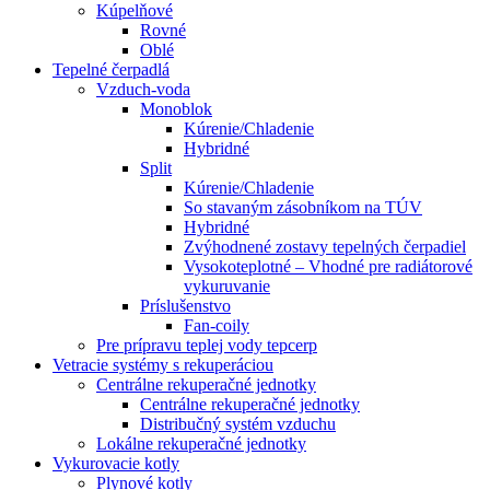
Kúpelňové
Rovné
Oblé
Tepelné čerpadlá
Vzduch-voda
Monoblok
Kúrenie/Chladenie
Hybridné
Split
Kúrenie/Chladenie
So stavaným zásobníkom na TÚV
Hybridné
Zvýhodnené zostavy tepelných čerpadiel
Vysokoteplotné – Vhodné pre radiátorové
vykuruvanie
Príslušenstvo
Fan-coily
Pre prípravu teplej vody tepcerp
Vetracie systémy s rekuperáciou
Centrálne rekuperačné jednotky
Centrálne rekuperačné jednotky
Distribučný systém vzduchu
Lokálne rekuperačné jednotky
Vykurovacie kotly
Plynové kotly