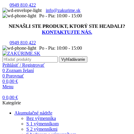
0949 810 422
info@zakurime.sk
Po - Pia: 10:00 - 15:00
NENAŠLI STE PRODUKT, KTORÝ STE HĽADALI?
KONTAKTUJTE NÁS.
0949 810 422
Po - Pia: 10:00 - 15:00
Vyhľadávanie
Prihlásiť / Registrovať
0
Zoznam želaní
0
Porovnať
0
0,00
€
Menu
0
0,00
€
Kategórie
Akumulačné nádrže
Bez výmenníka
S 1 výmenníkom
S 2 výmenníkmi