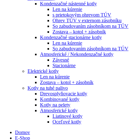
Kondenzačné nástenné kotly
Len na kúrenie
s prietokovým ohrevom TÚV
Ohrev TÚV v externom zásobníku
So zabudovaním zásobníkom na TÚV
Zostava – kotol + zásobník
Kondenzačné stacionárne kotly
Len na kúrenie
So zabudovaním zásobníkom na TÚV
Atmosferické / Nekondenzačné kotly
Závesné
Stacionárne
Elektrické kotly
Len na kúrenie
Zostava – kotol + zásobník
Kotly na tuhé palivo
Drevosplyňovacie kotly
Kombinované kotly
Kotly na pelety
Atmosferické kotly
Liatinové kotly
Oceľové kotly
Domov
E-Shop