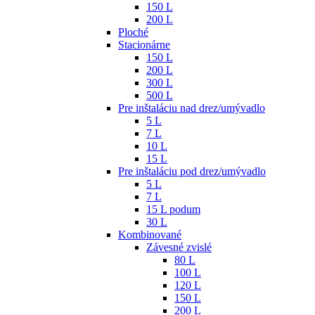
150 L
200 L
Ploché
Stacionárne
150 L
200 L
300 L
500 L
Pre inštaláciu nad drez/umývadlo
5 L
7 L
10 L
15 L
Pre inštaláciu pod drez/umývadlo
5 L
7 L
15 L podum
30 L
Kombinované
Závesné zvislé
80 L
100 L
120 L
150 L
200 L