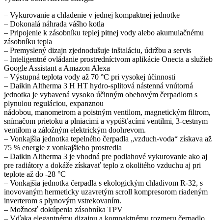
– Vykurovanie a chladenie v jednej kompaktnej jednotke
– Dokonalá náhrada vášho kotla
– Pripojenie k zásobníku teplej pitnej vody alebo akumulačnému
zásobníku tepla
– Premyslený dizajn zjednodušuje inštaláciu, údržbu a servis
– Inteligentné ovládanie prostredníctvom aplikácie Onecta a služieb
Google Assistant a Amazon Alexa
– Výstupná teplota vody až 70 °C pri vysokej účinnosti
– Daikin Altherma 3 H HT hydro-splitová nástenná vnútorná
jednotka je vybavená vysoko účinným obehovým čerpadlom s
plynulou reguláciou, expanznou
nádobou, manometrom a poistným ventilom, magnetickým filtrom,
snímačom prietoku a plniacimi a vypúšťacími ventilmi, 3-cestnym
ventilom a záložným elektrickým doohrevom.
– Vonkajšia jednotka tepelného čerpadla „vzduch-voda“ získava až
75 % energie z vonkajšieho prostredia
– Daikin Altherma 3 je vhodná pre podlahové vykurovanie ako aj
pre radiátory a dokáže získavať teplo z okolitého vzduchu aj pri
teplote až do -28 °C
– Vonkajšia jednotka čerpadla s ekologickým chladivom R-32, s
inovovaným hermeticky uzavretým scroll kompresorom riadeným
inverterom s plynovým vstrekovaním.
– Možnosť dokúpenia zásobníka TPV
– Vďaka elegantnému dizajnu a kompaktnému rozmeru čerpadlo