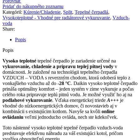
Porovnať
HT
Pridať do nákupného zoznamu
W
Kategórií:
Kúrenie/Chladenie
,
Split
,
Tepelné čerpadlá
,
16kW
Vysokoteplotné - Vhodné pre radiátorové vykuruvanie
,
Vzduch-
set,
voda
vykurovanie/chladenie,
Share:
hydro-
split
Popis
Popis
Vysoko teplotné
tepelné čerpadlo je zariadenie určené na
vykurovanie, chladenie a prípravu teplej pitnej vody
v
domácnosti. Je založené na technológii tepelného čerpadla
VZDUCH – VODA s reverzným chodom, ktorá odoberá teplo z
vonkajšieho vzduchu až do
-28 °C
. Daikin vysoko teplotné čerpadlo
prináša optimálny komfort – jeden systém v zime vykuruje a počas
celého roka pripravuje teplú pitnú vodu. Je možné využiť ho aj na
podlahové vykurovanie
. Vďaka energetickej triede
A+++
je
vhodné do nízkoenergetických domov, či novostavieb aj v
kombinácii s existujúcim kotlom. Navyše sa kvôli
online
ovládaniu
veľmi jednoducho ovláda, nech ste kdekoľvek.
Toto nástenné vysoko teplotné tepelné čerpadlo vzduch-voda
predstavuje efektívnu náhradu za váš existujúci kotol, pričom
využíva obnoviteľnú energiu