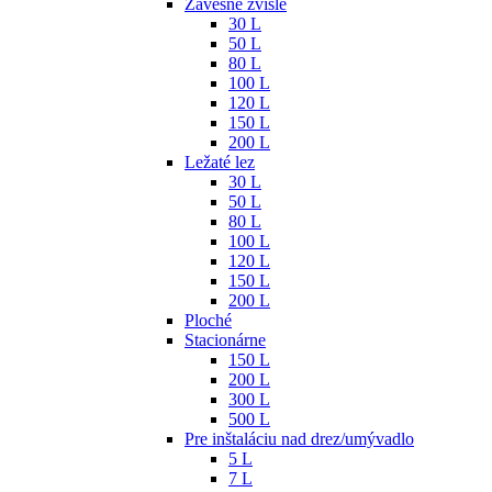
Závesné zvislé
30 L
50 L
80 L
100 L
120 L
150 L
200 L
Ležaté lez
30 L
50 L
80 L
100 L
120 L
150 L
200 L
Ploché
Stacionárne
150 L
200 L
300 L
500 L
Pre inštaláciu nad drez/umývadlo
5 L
7 L