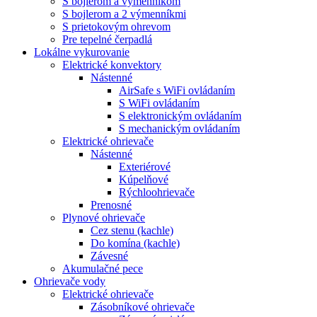
S bojlerom a výmenníkom
S bojlerom a 2 výmenníkmi
S prietokovým ohrevom
Pre tepelné čerpadlá
Lokálne vykurovanie
Elektrické konvektory
Nástenné
AirSafe s WiFi ovládaním
S WiFi ovládaním
S elektronickým ovládaním
S mechanickým ovládaním
Elektrické ohrievače
Nástenné
Exteriérové
Kúpelňové
Rýchloohrievače
Prenosné
Plynové ohrievače
Cez stenu (kachle)
Do komína (kachle)
Závesné
Akumulačné pece
Ohrievače vody
Elektrické ohrievače
Zásobníkové ohrievače