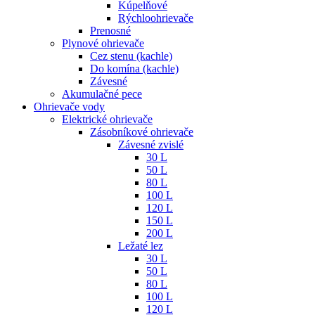
Kúpelňové
Rýchloohrievače
Prenosné
Plynové ohrievače
Cez stenu (kachle)
Do komína (kachle)
Závesné
Akumulačné pece
Ohrievače vody
Elektrické ohrievače
Zásobníkové ohrievače
Závesné zvislé
30 L
50 L
80 L
100 L
120 L
150 L
200 L
Ležaté lez
30 L
50 L
80 L
100 L
120 L