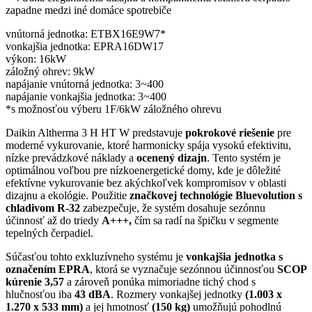
zapadne medzi iné domáce spotrebiče
vnútorná jednotka: ETBX16E9W7*
vonkajšia jednotka: EPRA16DW17
výkon: 16kW
záložný ohrev: 9kW
napájanie vnútorná jednotka: 3~400
napájanie vonkajšia jednotka: 3~400
*s možnosťou výberu 1F/6kW záložného ohrevu
Daikin Altherma 3 H HT W predstavuje
pokrokové riešenie
pre
moderné vykurovanie, ktoré harmonicky spája vysokú efektivitu,
nízke prevádzkové náklady a
ocenený dizajn
. Tento systém je
optimálnou voľbou pre nízkoenergetické domy, kde je dôležité
efektívne vykurovanie bez akýchkoľvek kompromisov v oblasti
dizajnu a ekológie. Použitie
značkovej technológie Bluevolution s
chladivom R-32
zabezpečuje, že systém dosahuje sezónnu
účinnosť až do triedy
A+++,
čím sa radí na špičku v segmente
tepelných čerpadiel.
Súčasťou tohto exkluzívneho systému je
vonkajšia jednotka s
označením EPRA
, ktorá se vyznačuje sezónnou účinnosťou
SCOP
kúrenie 3,57
a zároveň ponúka mimoriadne tichý chod s
hlučnosťou iba
43 dBA
. Rozmery vonkajšej jednotky
(1.003 x
1.270 x 533 mm)
a jej hmotnosť
(150 kg)
umožňujú pohodlnú