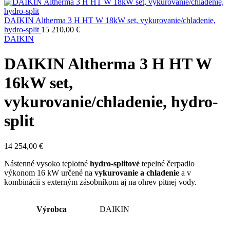
DAIKIN Altherma 3 H HT W 18kW set, vykurovanie/chladenie,
hydro-split
15 210,00
€
DAIKIN
DAIKIN Altherma 3 H HT W
16kW set,
vykurovanie/chladenie, hydro-
split
14 254,00
€
Nástenné vysoko teplotné
hydro-splitové
tepelné čerpadlo
výkonom 16 kW určené na
vykurovanie a chladenie
a v
kombinácii s externým zásobníkom aj na ohrev pitnej vody.
Výrobca
DAIKIN