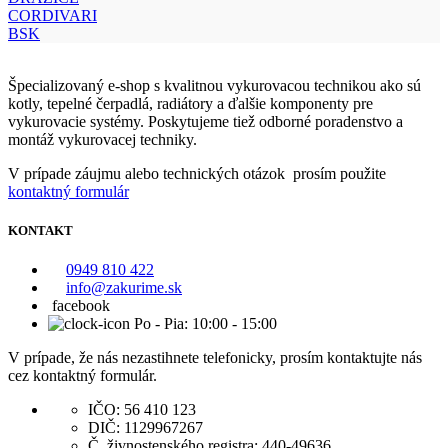
CORDIVARI
BSK
Špecializovaný e-shop s kvalitnou vykurovacou technikou ako sú
kotly, tepelné čerpadlá, radiátory a ďalšie komponenty pre
vykurovacie systémy. Poskytujeme tiež odborné poradenstvo a
montáž vykurovacej techniky.
V prípade záujmu alebo technických otázok prosím použite
kontaktný formulár
KONTAKT
0949 810 422
info@zakurime.sk
facebook
Po - Pia: 10:00 - 15:00
V prípade, že nás nezastihnete telefonicky, prosím kontaktujte nás
cez kontaktný formulár.
IČO: 56 410 123
DIČ: 1129967267
Č. živnostenského registra: 440-49636