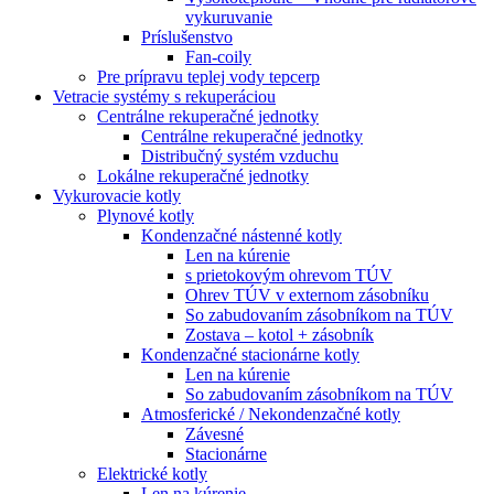
vykuruvanie
Príslušenstvo
Fan-coily
Pre prípravu teplej vody tepcerp
Vetracie systémy s rekuperáciou
Centrálne rekuperačné jednotky
Centrálne rekuperačné jednotky
Distribučný systém vzduchu
Lokálne rekuperačné jednotky
Vykurovacie kotly
Plynové kotly
Kondenzačné nástenné kotly
Len na kúrenie
s prietokovým ohrevom TÚV
Ohrev TÚV v externom zásobníku
So zabudovaním zásobníkom na TÚV
Zostava – kotol + zásobník
Kondenzačné stacionárne kotly
Len na kúrenie
So zabudovaním zásobníkom na TÚV
Atmosferické / Nekondenzačné kotly
Závesné
Stacionárne
Elektrické kotly
Len na kúrenie