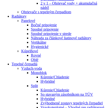
2 v 1 – Ohrievač vody + akumulačná
nádrž
Ohrievače s tepelným čerpadlom
Radiátory
Panelové
Bočné pripojenie
Spodné pripojenie
Spodné pripojenie v strede
Náhrada za článkové liatinové radiátory
Vertikálne
Hygienické
Kúpelňové
Rovné
Oblé
Tepelné čerpadlá
Vzduch-voda
Monoblok
Kúrenie/Chladenie
Hybridné
Split
Kúrenie/Chladenie
So stavaným zásobníkom na TÚV
Hybridné
Zvýhodnené zostavy tepelných čerpadiel
Vysokoteplotné – Vhodné pre radiátorové