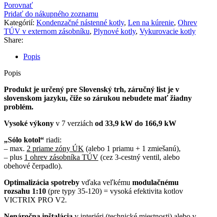
Porovnať
Pridať do nákupného zoznamu
Kategórií:
Kondenzačné nástenné kotly
,
Len na kúrenie
,
Ohrev
TÚV v externom zásobníku
,
Plynové kotly
,
Vykurovacie kotly
Share:
Popis
Popis
Produkt je určený pre Slovenský trh, záručný list je v
slovenskom jazyku, čiže so zárukou nebudete mať žiadny
problém.
Vysoké výkony
v 7 verziách
od 33,9 kW do 166,9 kW
„Sólo kotol“
riadi:
– max.
2 priame zóny ÚK
(alebo 1 priamu + 1 zmiešanú),
– plus
1 ohrev zásobníka TÚV
(cez 3-cestný ventil, alebo
obehové čerpadlo).
Optimalizácia spotreby
vďaka veľkému
modulačnému
rozsahu 1:10
(pre typy 35-120) = vysoká efektivita kotlov
VICTRIX PRO V2.
Nenáročna inštalácia
v interiéri (technické miestnosti) alebo v