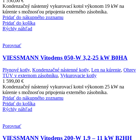
1 550,00
€
Kondenzačný nástenný vykurovací kotol výkonom 19 kW na
kúrenie s možnosťou pripojenia externého zásobníka.
Pridať do nákupného zoznamu
Pridať do košíka
Rýchly náhľad
Porovnať
VIESSMANN Vitodens 050-W 3,2-25 kW B0HA
Plynové kotly
,
Kondenzačné nástenné kotly
,
Len na kúrenie
,
Ohrev
TÚV v externom zásobníku
,
Vykurovacie kotly
1 599,00
€
Kondenzačný nástenný vykurovací kotol výkonom 25 kW na
kúrenie s možnosťou pripojenia externého zásobníka.
Pridať do nákupného zoznamu
Pridať do košíka
Rýchly náhľad
Porovnať
VIESSMANN Vitodens 200-W 1,9 – 11 kW B2HH