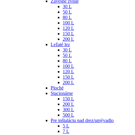
Závesné zvislé
30 L
50 L
80 L
100 L
120 L
150 L
200 L
Ležaté lez
30 L
50 L
80 L
100 L
120 L
150 L
200 L
Ploché
Stacionárne
150 L
200 L
300 L
500 L
Pre inštaláciu nad drez/umývadlo
5 L
7 L