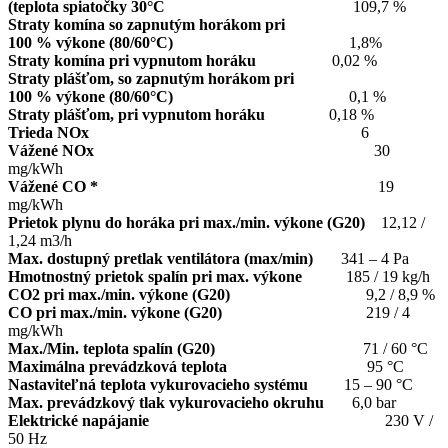
(teplota spiatočky 30°C
109,7 %
Straty komína so zapnutým horákom pri
100 % výkone (80/60°C)
1,8%
Straty komína pri vypnutom horáku
0,02 %
Straty plášťom, so zapnutým horákom pri
100 % výkone (80/60°C)
0,1 %
Straty plášťom, pri vypnutom horáku
0,18 %
Trieda NOx
6
Vážené NOx
30
mg/kWh
Vážené CO *
19
mg/kWh
Prietok plynu do horáka pri max./min. výkone (G20)
12,12 /
1,24 m3/h
Max. dostupný pretlak ventilátora (max/min)
341 – 4 Pa
Hmotnostný prietok spalín pri max. výkone
185 / 19 kg/h
CO2 pri max./min. výkone (G20)
9,2 / 8,9 %
CO pri max./min. výkone (G20)
219 / 4
mg/kWh
Max./Min. teplota spalín (G20)
71 / 60 °C
Maximálna prevádzková teplota
95 °C
Nastaviteľná teplota vykurovacieho systému
15 – 90 °C
Max. prevádzkový tlak vykurovacieho okruhu
6,0 bar
Elektrické napájanie
230 V /
50 Hz