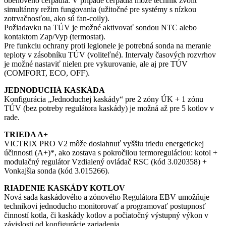
obehového čerpadla. V prípade čerpadla môže technik zvoliť
simultánny režim fungovania (užitočné pre systémy s nízkou
zotrvačnosťou, ako sú fan-coily).
Požiadavku na TÚV je možné aktivovať sondou NTC alebo
kontaktom Zap/Vyp (termostat).
Pre funkciu ochrany proti legionele je potrebná sonda na meranie
teploty v zásobníku TÚV (voliteľné). Intervaly časových rozvrhov
je možné nastaviť nielen pre vykurovanie, ale aj pre TÚV
(COMFORT, ECO, OFF).
JEDNODUCHÁ KASKÁDA
Konfigurácia „Jednoduchej kaskády“ pre 2 zóny ÚK + 1 zónu
TÚV (bez potreby regulátora kaskády) je možná až pre 5 kotlov v
rade.
TRIEDA A+
VICTRIX PRO V2 môže dosiahnuť vyššiu triedu energetickej
účinnosti (A+)*, ako zostava s pokročilou termoreguláciou: kotol +
modulačný regulátor Vzdialený ovládač RSC (kód 3.020358) +
Vonkajšia sonda (kód 3.015266).
RIADENIE KASKÁDY KOTLOV
Nová sada kaskádového a zónového Regulátora EBV umožňuje
technikovi jednoducho monitorovať a programovať postupnosť
činností kotla, či kaskády kotlov a počiatočný výstupný výkon v
závislosti od konfigurácie zariadenia.