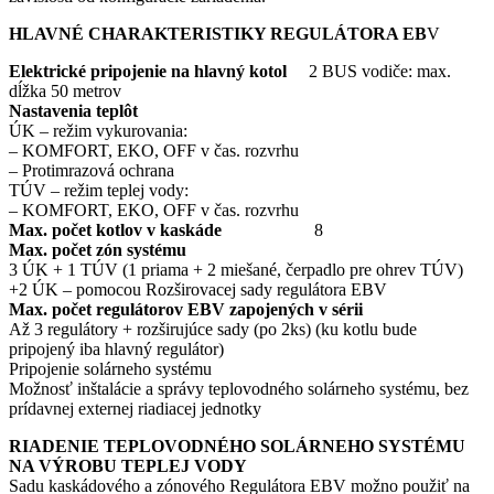
HLAVNÉ CHARAKTERISTIKY REGULÁTORA EB
V
Elektrické pripojenie na hlavný kotol
2 BUS vodiče: max.
dĺžka 50 metrov
Nastavenia teplôt
ÚK – režim vykurovania:
– KOMFORT, EKO, OFF v čas. rozvrhu
– Protimrazová ochrana
TÚV – režim teplej vody:
– KOMFORT, EKO, OFF v čas. rozvrhu
Max. počet kotlov v kaskáde
8
Max. počet zón systému
3 ÚK + 1 TÚV (1 priama + 2 miešané, čerpadlo pre ohrev TÚV)
+2 ÚK – pomocou Rozširovacej sady regulátora EBV
Max. počet regulátorov EBV zapojených v sérii
Až 3 regulátory + rozširujúce sady (po 2ks) (ku kotlu bude
pripojený iba hlavný regulátor)
Pripojenie solárneho systému
Možnosť inštalácie a správy teplovodného solárneho systému, bez
prídavnej externej riadiacej jednotky
RIADENIE TEPLOVODNÉHO SOLÁRNEHO SYSTÉMU
NA VÝROBU TEPLEJ VODY
Sadu kaskádového a zónového Regulátora EBV možno použiť na