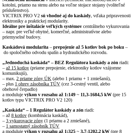
kotolni, priamo na stenu alebo na voľne stojace stojany (voliteľné
príslušenstvo).
VICTRIX PRO V2
sú vhodné aj do kaskády
, vďaka pripravenosti
elektroniky a praktickej modularity.
Ideálne pre inštalácie veľkých systémov
centrálneho vykurovania
– napr. pre veľké obytné, komerčné, administratívne alebo
priemyselné budovy.
Kaskádová modularita
–
prepojenie až 5 kotlov bok po boku
–
do spoločného odvodu spalín a hydraulického rozvodu.
„Jednoduchá kaskáda“ – BEZ Regulátora kaskády a zón
riadi:
–
až 15 kotlov
(priame prepojenie, elektroniky kotlov vzájomne
komunikujú),
– max.
2 priame zóny ÚK
(alebo 1 priamu + 1 zmiešanú),
– plus
1 ohrev zásobníka TÚV
(cez 3-cestný ventil, alebo
obehové čerpadlo)
a moduluje
výkon v rozsahu až 1:149
~
11,3-1684,5 kW
(pre 15
kotlov typu VICTRIX PRO V2 120)
„Kaskáda“ – 1 Regulátor kaskády a zón
riadi:
– až
8 kotlov
(kombinácia kaskád),
–
3 vykurovacie zóny
(1 priamu a 2 zmiešané),
–
1 samostatný zásobník TÚV
a moduluje
výkon v rozsahu až 1:325
~
3,7-1202,2 kW
(pre 8