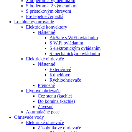
S bojlerom a výmenníkom
S bojlerom a 2 výmenníkmi
S prietokovým ohrevom
Pre tepelné čerpadlá
Lokálne vykurovanie
Elektrické konvektory
Nástenné
AirSafe s WiFi ovládaním
S WiFi ovládaním
S elektronickým ovládaním
S mechanickým ovládaním
Elektrické ohrievače
Nástenné
Exteriérové
Kúpelňové
Rýchloohrievače
Prenosné
Plynové ohrievače
Cez stenu (kachle)
Do komína (kachle)
Závesné
Akumulačné pece
Ohrievače vody
Elektrické ohrievače
Zásobníkové ohrievače