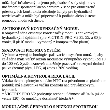
môže byť inštalovaný na jemu prispôsobené sady stojanov v
lineárnom usporiadaní alebo chrbtom k sebe pre obmedzené
priestory. Ich konštrukcia obsahuje úchyty pre hydraulické
rozdeľovače a môže byť pripevnená k podlahe alebo k stene
pomocou vhodných dielov.
ANTIKOROVÝ KONDENZAČNÝ MODUL
Kompletná séria obsahuje kondenzačný modul s antikorovými
hydraulickými špirálami (pre VICTRIX PRO V2 35, 55, a 80 je
vonkajší plášť modulu vyrobený z kompozitného plastu).
SPAĽOVACÍ PRE-MIX SYSTÉM
Výskum a vývoj technológie spaľovacieho systému umožnil, aby
celá séria mala veľký rozsah modulácie výstupného výkonu (od 10
do 100 %). Systém zároveň umožňuje pracovať s rôznymi druhmi
paliva (zemný plyn, LPG, aj zmes s 20% vodíka).
OPTIMÁLNA KONTROLA REGULÁCIE
Vďaka dvom teplotným sondám NTC (na prívodnom a spiatočnom
potrubí) má elektronika väčšiu kontrolu nad prevádzkovými
teplotami.
* VICTRIX PRO V2 poskytuje sezónnu účinnosť až 94 % (až do
verzie 120), čo umožňuje dosiahnuť triedu A+.
MODULAČNÉ ČERPADLO S NÍZKOU SPOTREBOU