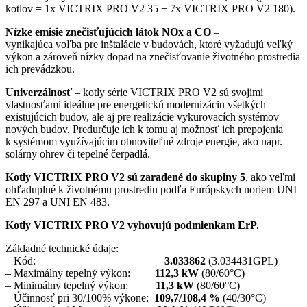
kotlov = 1x VICTRIX PRO V2 35 + 7x VICTRIX PRO V2 180).
Nízke emisie znečisťujúcich látok NOx a CO
–
vynikajúca voľba pre inštalácie v budovách, ktoré vyžadujú veľký
výkon a zároveň nízky dopad na znečisťovanie životného prostredia
ich prevádzkou.
Univerzálnosť
– kotly série VICTRIX PRO V2 sú svojimi
vlastnosťami ideálne pre energetickú modernizáciu všetkých
existujúcich budov, ale aj pre realizácie vykurovacích systémov
nových budov. Predurčuje ich k tomu aj možnosť ich prepojenia
k systémom využívajúcim obnoviteľné zdroje energie, ako napr.
solárny ohrev či tepelné čerpadlá.
Kotly VICTRIX PRO V2 sú zaradené do skupiny 5
, ako veľmi
ohľaduplné k životnému prostrediu podľa Európskych noriem UNI
EN 297 a UNI EN 483.
Kotly VICTRIX PRO V2 vyhovujú podmienkam ErP.
Základné technické údaje:
– Kód:
3.033862
(3.034431GPL)
– Maximálny tepelný výkon:
112,3 kW
(80/60°C)
– Minimálny tepelný výkon:
11,3 kW
(80/60°C)
– Účinnosť pri 30/100% výkone:
109,7/108,4 %
(40/30°C)