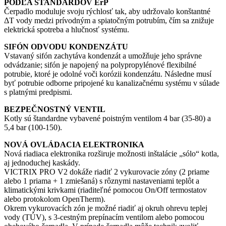
PODĽA ŠTANDARDOV ErP
Čerpadlo moduluje svoju rýchlosť tak, aby udržovalo konštantné
ΔT vody medzi prívodným a spiatočným potrubím, čím sa znižuje
elektrická spotreba a hlučnosť systému.
SIFÓN ODVODU KONDENZÁTU
Vstavaný sifón zachytáva kondenzát a umožňuje jeho správne
odvádzanie; sifón je napojený na polypropylénové flexibilné
potrubie, ktoré je odolné voči korózii kondenzátu. Následne musí
byť potrubie odborne pripojené ku kanalizačnému systému v súlade
s platnými predpismi.
BEZPEČNOSTNÝ VENTIL
Kotly sú štandardne vybavené poistným ventilom 4 bar (35-80) a
5,4 bar (100-150).
NOVÁ OVLÁDACIA ELEKTRONIKA
Nová riadiaca elektronika rozširuje možnosti inštalácie „sólo“ kotla,
aj jednoduchej kaskády.
VICTRIX PRO V2 dokáže riadiť 2 vykurovacie zóny (2 priame
alebo 1 priama + 1 zmiešaná) s rôznymi nastaveniami teplôt a
klimatickými krivkami (riaditeľné pomocou On/Off termostatov
alebo protokolom OpenTherm).
Okrem vykurovacích zón je možné riadiť aj okruh ohrevu teplej
vody (TÚV), s 3-cestným prepínacím ventilom alebo pomocou