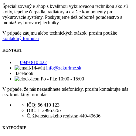
Špecializovaný e-shop s kvalitnou vykurovacou technikou ako sú
kotly, tepelné čerpadlá, radiátory a ďalšie komponenty pre
vykurovacie systémy. Poskytujeme tiež odborné poradenstvo a
montáž vykurovacej techniky.
V prípade záujmu alebo technických otázok prosím použite
kontaktný formulár
KONTAKT
0949 810 422
info@zakurime.sk
facebook
Po - Pia: 10:00 - 15:00
V prípade, že nás nezastihnete telefonicky, prosím kontaktujte nás
cez kontaktný formulár.
IČO: 56 410 123
DIČ: 1129967267
Č. živnostenského registra: 440-49636
KATEGÓRIE