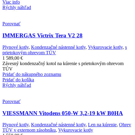
Viac info
Rýchly náhľad
Porovnať
IMMERGAS Victrix Tera V2 28
Plynové kotly
,
Kondenzačné nástenné kotly
,
Vykurovacie kotly
,
s
prietokovým ohrevom TÚV
1 589,00
€
Závesný kondenzačný kotol na kúrenie s prietokovým ohrevom
TÚV
Pridať do nákupného zoznamu
Pridať do košíka
Rýchly náhľad
Porovnať
VIESSMANN Vitodens 050-W 3,2-19 kW B0HA
Plynové kotly
,
Kondenzačné nástenné kotly
,
Len na kúrenie
,
Ohrev
TÚV v externom zásobníku
,
Vykurovacie kotly