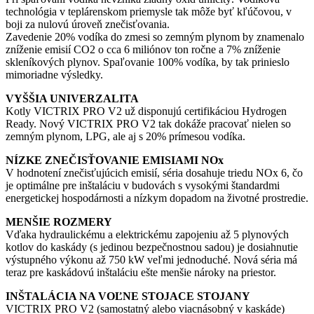
technológia v teplárenskom priemysle tak môže byť kľúčovou, v
boji za nulovú úroveň znečisťovania.
Zavedenie 20% vodíka do zmesi so zemným plynom by znamenalo
zníženie emisií CO2 o cca 6 miliónov ton ročne a 7% zníženie
skleníkových plynov. Spaľovanie 100% vodíka, by tak prinieslo
mimoriadne výsledky.
VYŠŠIA UNIVERZALITA
Kotly VICTRIX PRO V2 už disponujú certifikáciou Hydrogen
Ready. Nový VICTRIX PRO V2 tak dokáže pracovať nielen so
zemným plynom, LPG, ale aj s 20% prímesou vodíka.
NÍZKE ZNEČISŤOVANIE EMISIAMI NOx
V hodnotení znečisťujúcich emisií, séria dosahuje triedu NOx 6, čo
je optimálne pre inštaláciu v budovách s vysokými štandardmi
energetickej hospodárnosti a nízkym dopadom na životné prostredie.
MENŠIE ROZMERY
Vďaka hydraulickému a elektrickému zapojeniu až 5 plynových
kotlov do kaskády (s jedinou bezpečnostnou sadou) je dosiahnutie
výstupného výkonu až 750 kW veľmi jednoduché. Nová séria má
teraz pre kaskádovú inštaláciu ešte menšie nároky na priestor.
INŠTALÁCIA NA VOĽNE STOJACE STOJANY
VICTRIX PRO V2 (samostatný alebo viacnásobný v kaskáde)