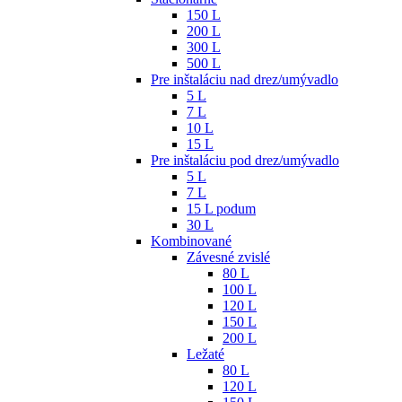
150 L
200 L
300 L
500 L
Pre inštaláciu nad drez/umývadlo
5 L
7 L
10 L
15 L
Pre inštaláciu pod drez/umývadlo
5 L
7 L
15 L podum
30 L
Kombinované
Závesné zvislé
80 L
100 L
120 L
150 L
200 L
Ležaté
80 L
120 L