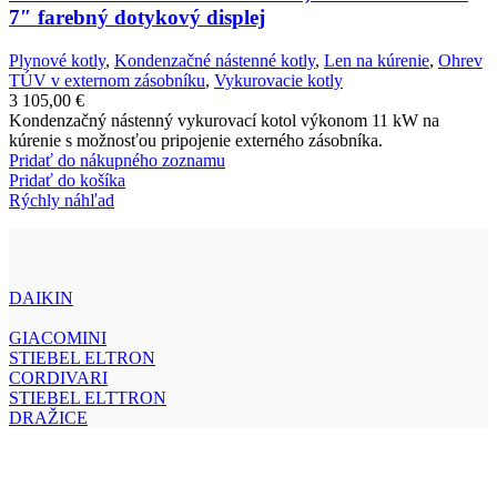
7″ farebný dotykový displej
Plynové kotly
,
Kondenzačné nástenné kotly
,
Len na kúrenie
,
Ohrev
TÚV v externom zásobníku
,
Vykurovacie kotly
3 105,00
€
Kondenzačný nástenný vykurovací kotol výkonom 11 kW na
kúrenie s možnosťou pripojenie externého zásobníka.
Pridať do nákupného zoznamu
Pridať do košíka
Rýchly náhľad
DAIKIN
GIACOMINI
STIEBEL ELTRON
CORDIVARI
STIEBEL ELTTRON
DRAŽICE