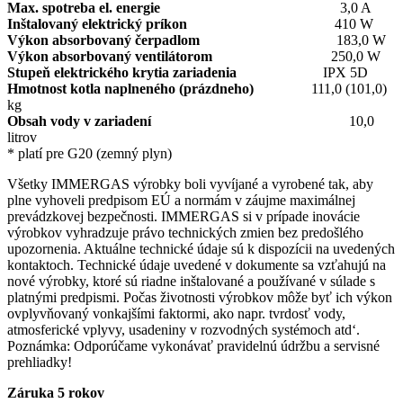
Max. spotreba el. energie
3,0 A
Inštalovaný elektrický príkon
410 W
Výkon absorbovaný čerpadlom
183,0 W
Výkon absorbovaný ventilátorom
250,0 W
Stupeň elektrického krytia zariadenia
IPX 5D
Hmotnost kotla naplneného (prázdneho)
111,0 (101,0)
kg
Obsah vody v zariadení
10,0
litrov
* platí pre G20 (zemný plyn)
Všetky IMMERGAS výrobky boli vyvíjané a vyrobené tak, aby
plne vyhoveli predpisom EÚ a normám v záujme maximálnej
prevádzkovej bezpečnosti. IMMERGAS si v prípade inovácie
výrobkov vyhradzuje právo technických zmien bez predošlého
upozornenia. Aktuálne technické údaje sú k dispozícii na uvedených
kontaktoch. Technické údaje uvedené v dokumente sa vzťahujú na
nové výrobky, ktoré sú riadne inštalované a používané v súlade s
platnými predpismi. Počas životnosti výrobkov môže byť ich výkon
ovplyvňovaný vonkajšími faktormi, ako napr. tvrdosť vody,
atmosferické vplyvy, usadeniny v rozvodných systémoch atd‘.
Poznámka: Odporúčame vykonávať pravidelnú údržbu a servisné
prehliadky!
Záruka 5 rokov