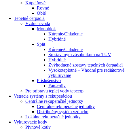
Kúpelňové
Rovné
Oblé
Tepelné čerpadlá
Vzduch-voda
Monoblok
Kúrenie/Chladenie
Hybridné
Split
Kúrenie/Chladenie
So stavaným zásobníkom na TÚV
Hybridné
Zvýhodnené zostavy tepelných čerpadiel
Vysokoteplotné – Vhodné pre radiátorové
vykuruvanie
Príslušenstvo
Fan-coily
Pre prípravu teplej vody tepcerp
Vetracie systémy s rekuperáciou
Centrálne rekuperačné jednotky
Centrálne rekuperačné jednotky
Distribučný systém vzduchu
Lokálne rekuperačné jednotky
Vykurovacie kotly
Plynové kotly