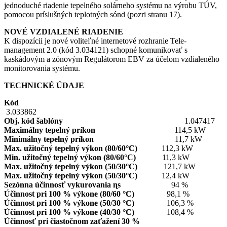
jednoduché riadenie tepelného solárneho systému na výrobu TÚV,
pomocou príslušných teplotných sónd (pozri stranu 17).
NOVÉ VZDIALENÉ RIADENIE
K dispozícii je nové voliteľné internetové rozhranie Tele-
management 2.0 (kód 3.034121) schopné komunikovať s
kaskádovým a zónovým Regulátorom EBV za účelom vzdialeného
monitorovania systému.
TECHNICKÉ ÚDAJE
Kód
3.033862
Obj. kód šablóny
1.047417
Maximálny tepelný príkon
114,5 kW
Minimálny tepelný príkon
11,7 kW
Max. užitočný tepelný výkon (80/60°C)
112,3 kW
Min. užitočný tepelný výkon (80/60°C)
11,3 kW
Max. užitočný tepelný výkon (50/30°C)
121,7 kW
Max. užitočný tepelný výkon (50/30°C)
12,4 kW
Sezónna účinnosť vykurovania ɳs
94 %
Účinnost pri 100 % výkone (80/60 °C)
98,1 %
Účinnost pri 100 % výkone (50/30 °C)
106,3 %
Účinnost pri 100 % výkone (40/30 °C)
108,4 %
Účinnosť pri čiastočnom zaťažení 30 %