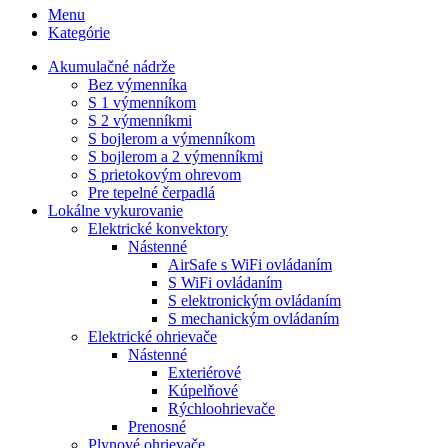
Menu
Kategórie
Akumulačné nádrže
Bez výmenníka
S 1 výmenníkom
S 2 výmenníkmi
S bojlerom a výmenníkom
S bojlerom a 2 výmenníkmi
S prietokovým ohrevom
Pre tepelné čerpadlá
Lokálne vykurovanie
Elektrické konvektory
Nástenné
AirSafe s WiFi ovládaním
S WiFi ovládaním
S elektronickým ovládaním
S mechanickým ovládaním
Elektrické ohrievače
Nástenné
Exteriérové
Kúpelňové
Rýchloohrievače
Prenosné
Plynové ohrievače