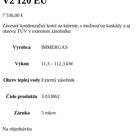
V2 120 EU
7 536,00
€
Závesný kondenzačný kotol na kúrenie, s možnosťou kaskády a aj
ohrevu TÚV v externom zásobníku
Výrobca
IMMERGAS
Výkon
11,3 – 112,3 kW
Ohrev teplej vody
Externý zásobník
Číslo produktu
3.033862
Záruka
5 rokov
Na objednávku