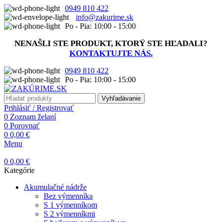
0949 810 422
info@zakurime.sk
Po - Pia: 10:00 - 15:00
NENAŠLI STE PRODUKT, KTORÝ STE HĽADALI?
KONTAKTUJTE NÁS.
0949 810 422
Po - Pia: 10:00 - 15:00
Vyhľadávanie
Prihlásiť / Registrovať
0
Zoznam želaní
0
Porovnať
0
0,00
€
Menu
0
0,00
€
Kategórie
Akumulačné nádrže
Bez výmenníka
S 1 výmenníkom
S 2 výmenníkmi