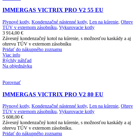
IMMERGAS VICTRIX PRO V2 55 EU
Plynové kotly
,
Kondenzačné nástenné kotly
,
Len na kúrenie
,
Ohrev
TÚV v externom zásobníku
,
Vykurovacie kotly
3 914,00
€
Závesný kondenzačný kotol na kúrenie, s možnosťou kaskády a aj
ohrevu TÚV v externom zásobníku
Pridať do nákupného zoznamu
Viac info
Rýchly náhľad
Na objednávku
Porovnať
IMMERGAS VICTRIX PRO V2 80 EU
Plynové kotly
,
Kondenzačné nástenné kotly
,
Len na kúrenie
,
Ohrev
TÚV v externom zásobníku
,
Vykurovacie kotly
5 608,00
€
Závesný kondenzačný kotol na kúrenie, s možnosťou kaskády a aj
ohrevu TÚV v externom zásobníku.
Pridať do nákupného zoznamu