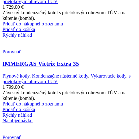
prietokovým ohrevom TÚV
1 729,00
€
Závesný kondenzačný kotol s prietokovým ohrevom TÚV a na
kúrenie (kombi).
Pridať do nákupného zoznamu
Pridať do košíka
Rýchly náhľad
Porovnať
IMMERGAS Victrix Extra 35
Plynové kotly
,
Kondenzačné nástenné kotly
,
Vykurovacie kotly
,
s
prietokovým ohrevom TÚV
1 799,00
€
Závesný kondenzačný kotol s prietokovým ohrevom TÚV a na
kúrenie (kombi).
Pridať do nákupného zoznamu
Pridať do košíka
Rýchly náhľad
Na objednávku
Porovnať