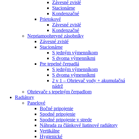
Závesné zvislé
Stacionárne
Kondenzačné
Prietokové
Závesné zvislé
Kondenzačné
Nepriamoohrevné zásobníky
Závesné zvislé
Stacionárne
S jedným výmenníkom
S dvoma výmenníkmi
Pre tepelné čerpadlá
S jedným výmenníkom
S dvoma výmenníkmi
2 v 1 – Ohrievač vody + akumulačná
nádrž
Ohrievače s tepelným čerpadlom
Radiátory
Panelové
Bočné pripojenie
Spodné pripojenie
Spodné pripojenie v strede
Náhrada za článkové liatinové radiátory
Vertikálne
Hygienické