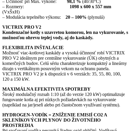
– Účinnosť pri Max. výkone:
98,1 %
(40/30°C)
– Rozmery:
1098 x 600 x 557 mm
(VxŠxH)
– Modulácia tepelného výkonu:
20 – 100%
(plynulá)
VICTRIX PRO V2
Kondenzačné kotly s uzavretou komorou, len na vykurovanie, s
možnosťou ohrevu teplej vody, aj do kaskády.
FLEXIBILITA INŠTALÁCIE
Možnosť viac-kotlovej kaskády a vysoká účinnosť robí VICTRIX
PRO V2 ideálnym pre centrálne vykurovanie (ÚK) obytných a
komerčných budov. Celú sériu charakterizuje kompaktný a lineárny
dizajn s vertikálnym posuvným vekom na ochranu panela.
VICTRIX PRO V2 je k dispozícii v 6 verziách: 35, 55, 80, 100,
120 a 150 kW.
MAXIMÁLNA EFEKTIVITA SPOTREBY
Široký modulačný rozsah 1:10 (až do verzie 120 kW) optimalizuje
fungovanie kotla aj pri nízkych požiadavkách na vykurovanie
(napríklad na jar/jeseň alebo pri čiastočnom využívaní systému).
HYDROGEN-VODÍK = ZNÍŽENIE EMISIÍ CO2 A
SKLENÍKOVÝCH PLYNOV DO ŽIVOTNÉHO
PROSTREDIA
Pri spaľovaní vodíka nevzniká žiadny oxid uhličitý. Vodíková