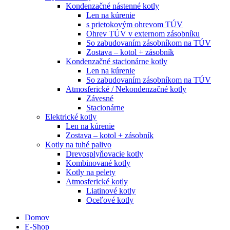
Kondenzačné nástenné kotly
Len na kúrenie
s prietokovým ohrevom TÚV
Ohrev TÚV v externom zásobníku
So zabudovaním zásobníkom na TÚV
Zostava – kotol + zásobník
Kondenzačné stacionárne kotly
Len na kúrenie
So zabudovaním zásobníkom na TÚV
Atmosferické / Nekondenzačné kotly
Závesné
Stacionárne
Elektrické kotly
Len na kúrenie
Zostava – kotol + zásobník
Kotly na tuhé palivo
Drevosplyňovacie kotly
Kombinované kotly
Kotly na pelety
Atmosferické kotly
Liatinové kotly
Oceľové kotly
Domov
E-Shop