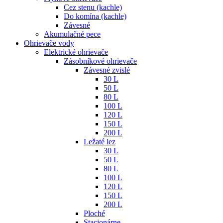
Cez stenu (kachle)
Do komína (kachle)
Závesné
Akumulačné pece
Ohrievače vody
Elektrické ohrievače
Zásobníkové ohrievače
Závesné zvislé
30 L
50 L
80 L
100 L
120 L
150 L
200 L
Ležaté lez
30 L
50 L
80 L
100 L
120 L
150 L
200 L
Ploché
Stacionárne