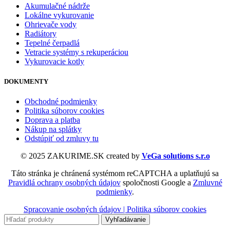
Akumulačné nádrže
Lokálne vykurovanie
Ohrievače vody
Radiátory
Tepelné čerpadlá
Vetracie systémy s rekuperáciou
Vykurovacie kotly
DOKUMENTY
Obchodné podmienky
Politika súborov cookies
Doprava a platba
Nákup na splátky
Odstúpiť od zmluvy tu
© 2025 ZAKURIME.SK created by
VeGa solutions s.r.o
Táto stránka je chránená systémom reCAPTCHA a uplatňujú sa
Pravidlá ochrany osobných údajov
spoločnosti Google a
Zmluvné
podmienky
.
Spracovanie osobných údajov |
Politika súborov cookies
Vyhľadávanie