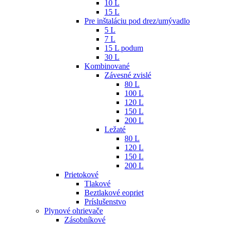
10 L
15 L
Pre inštaláciu pod drez/umývadlo
5 L
7 L
15 L podum
30 L
Kombinované
Závesné zvislé
80 L
100 L
120 L
150 L
200 L
Ležaté
80 L
120 L
150 L
200 L
Prietokové
Tlakové
Beztlakové eopriet
Príslušenstvo
Plynové ohrievače
Zásobníkové