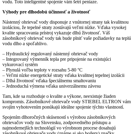
vodu. Toto inteligentné spojenie vám šetrí peniaze.
Výhody pre dlhodobú účinnosť a životnosť
Nástenný ohrievač vody disponuje z vnútornej strany tak kvalitnou
izoláciou, že tepelné straty zostávajú veľmi nízke. Vďaka vysokej
kvalite spracovania prístroj vykazuje dlhú životnosť. Váš
zásobníkový ohrievač vody tak bude plniť vaše požiadavky na teplú
vodu dlho a spoľahlivo.
– Hydraulický regulovaný nástenný ohrievač vody
– Integrovaný výmenník tepla pre pripojenie na existujúci
vykurovací systém
– Plynulá voľba teploty v rozsahu 5-80 °C
– Veľmi nízke energetické straty vďaka kvalitnej tepelnej izolácii
– Dlhá životnosť vďaka špeciálnemu smaltovaniu
– Jednoduchá výmena vďaka univerzálnemu závesu
Tam, kde sa rozhoduje o kvalite a výkone, neexistuje žiaden
kompromis. Zásobníkové ohrievače vody STIEBEL ELTRON vám
svojím vyhotovením ponúkajú ideálne spojenie týchto vlastností.
Spojením dlhoročných skúseností s výrobou zásobníkových
ohrievačov vody na Slovensku, zodpovedného prístupu a
najmodernejších technológií vo výrobnom procese dosahujú
zásobníkové ohrievače vody (známe aj ako bojlery) značky