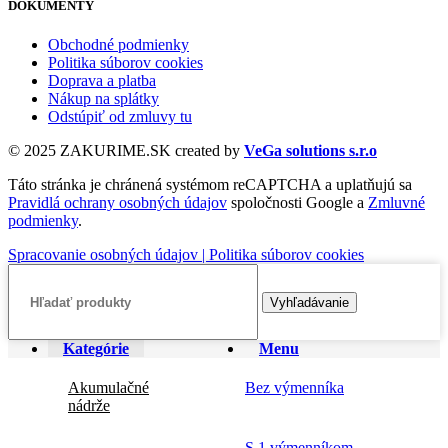
DOKUMENTY
Obchodné podmienky
Politika súborov cookies
Doprava a platba
Nákup na splátky
Odstúpiť od zmluvy tu
© 2025 ZAKURIME.SK created by
VeGa solutions s.r.o
Táto stránka je chránená systémom reCAPTCHA a uplatňujú sa
Pravidlá ochrany osobných údajov
spoločnosti Google a
Zmluvné
podmienky
.
Spracovanie osobných údajov |
Politika súborov cookies
Vyhľadávanie
Kategórie
Menu
Akumulačné
Bez výmenníka
nádrže
S 1 výmenníkom