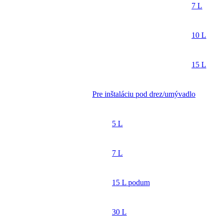
7 L
10 L
15 L
Pre inštaláciu pod drez/umývadlo
5 L
7 L
15 L podum
30 L