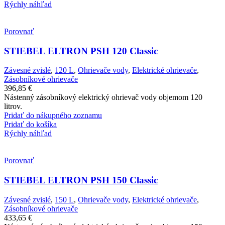
Rýchly náhľad
Porovnať
STIEBEL ELTRON PSH 120 Classic
Závesné zvislé
,
120 L
,
Ohrievače vody
,
Elektrické ohrievače
,
Zásobníkové ohrievače
396,85
€
Nástenný zásobníkový elektrický ohrievač vody objemom 120
litrov.
Pridať do nákupného zoznamu
Pridať do košíka
Rýchly náhľad
Porovnať
STIEBEL ELTRON PSH 150 Classic
Závesné zvislé
,
150 L
,
Ohrievače vody
,
Elektrické ohrievače
,
Zásobníkové ohrievače
433,65
€