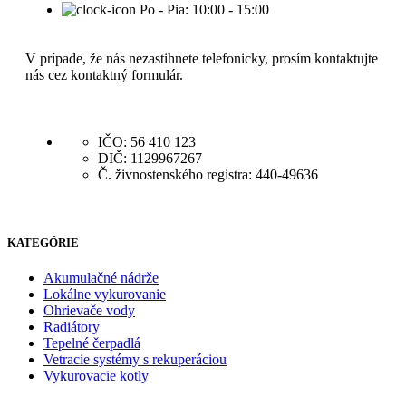
Po - Pia: 10:00 - 15:00
V prípade, že nás nezastihnete telefonicky, prosím kontaktujte
nás cez kontaktný formulár.
IČO: 56 410 123
DIČ: 1129967267
Č. živnostenského registra: 440-49636
KATEGÓRIE
Akumulačné nádrže
Lokálne vykurovanie
Ohrievače vody
Radiátory
Tepelné čerpadlá
Vetracie systémy s rekuperáciou
Vykurovacie kotly