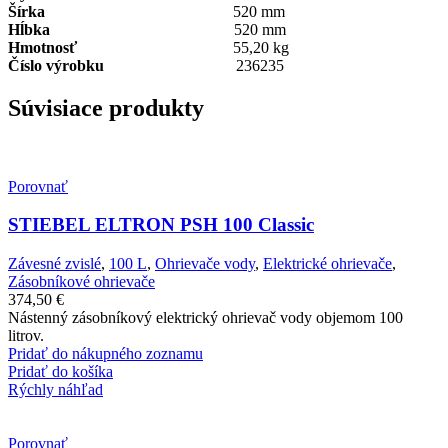
Šírka
520 mm
Hĺbka
520 mm
Hmotnosť
55,20 kg
Číslo výrobku
236235
Súvisiace produkty
Porovnať
STIEBEL ELTRON PSH 100 Classic
Závesné zvislé
,
100 L
,
Ohrievače vody
,
Elektrické ohrievače
,
Zásobníkové ohrievače
374,50
€
Nástenný zásobníkový elektrický ohrievač vody objemom 100
litrov.
Pridať do nákupného zoznamu
Pridať do košíka
Rýchly náhľad
Porovnať