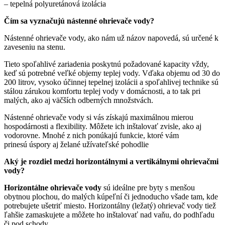
– tepelná polyuretánová izolácia
Čím sa vyznačujú nástenné ohrievače vody?
Nástenné ohrievače vody, ako nám už názov napovedá, sú určené k
zaveseniu na stenu.
Tieto spoľahlivé zariadenia poskytnú požadované kapacity vždy,
keď sú potrebné veľké objemy teplej vody. Vďaka objemu od 30 do
200 litrov, vysoko účinnej tepelnej izolácii a spoľahlivej technike sú
stálou zárukou komfortu teplej vody v domácnosti, a to tak pri
malých, ako aj väčších odberných množstvách.
Nástenné ohrievače vody si vás získajú maximálnou mierou
hospodárnosti a flexibility. Môžete ich inštalovať zvisle, ako aj
vodorovne. Mnohé z nich ponúkajú funkcie, ktoré vám
prinesú úspory aj želané užívateľské pohodlie
Aký je rozdiel medzi horizontálnymi a vertikálnymi ohrievačmi
vody?
Horizontálne ohrievače vody
sú ideálne pre byty s menšou
obytnou plochou, do malých kúpeľní či jednoducho všade tam, kde
potrebujete ušetriť miesto. Horizontálny (ležatý) ohrievač vody tiež
ľahšie zamaskujete a môžete ho inštalovať nad vaňu, do podhľadu
či pod schody.