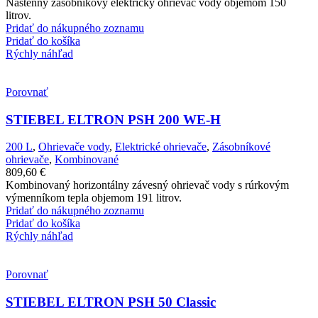
Nástenný zásobníkový elektrický ohrievač vody objemom 150
litrov.
Pridať do nákupného zoznamu
Pridať do košíka
Rýchly náhľad
Porovnať
STIEBEL ELTRON PSH 200 WE-H
200 L
,
Ohrievače vody
,
Elektrické ohrievače
,
Zásobníkové
ohrievače
,
Kombinované
809,60
€
Kombinovaný horizontálny závesný ohrievač vody s rúrkovým
výmenníkom tepla objemom 191 litrov.
Pridať do nákupného zoznamu
Pridať do košíka
Rýchly náhľad
Porovnať
STIEBEL ELTRON PSH 50 Classic