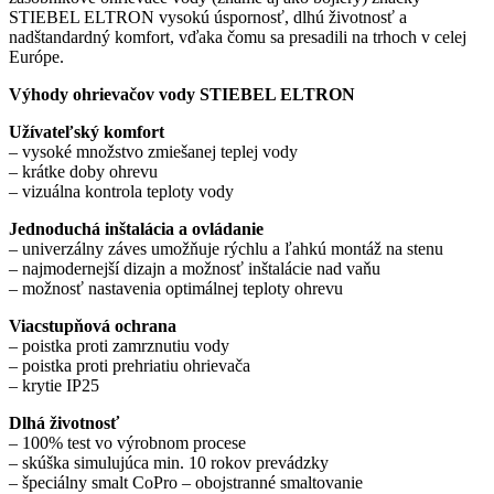
STIEBEL ELTRON vysokú úspornosť, dlhú životnosť a
nadštandardný komfort, vďaka čomu sa presadili na trhoch v celej
Európe.
Výhody ohrievačov vody STIEBEL ELTRON
Užívateľský komfort
– vysoké množstvo zmiešanej teplej vody
– krátke doby ohrevu
– vizuálna kontrola teploty vody
Jednoduchá inštalácia a ovládanie
– univerzálny záves umožňuje rýchlu a ľahkú montáž na stenu
– najmodernejší dizajn a možnosť inštalácie nad vaňu
– možnosť nastavenia optimálnej teploty ohrevu
Viacstupňová ochrana
– poistka proti zamrznutiu vody
– poistka proti prehriatiu ohrievača
– krytie IP25
Dlhá životnosť
– 100% test vo výrobnom procese
– skúška simulujúca min. 10 rokov prevádzky
– špeciálny smalt CoPro – obojstranné smaltovanie