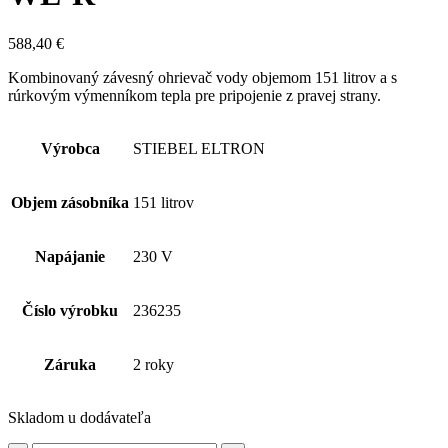
588,40
€
Kombinovaný závesný ohrievač vody objemom 151 litrov a s
rúrkovým výmenníkom tepla pre pripojenie z pravej strany.
Výrobca
STIEBEL ELTRON
Objem zásobníka
151 litrov
Napájanie
230 V
Číslo výrobku
236235
Záruka
2 roky
Skladom u dodávateľa