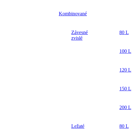
Kombinované
Závesné
80 L
zvislé
100 L
120 L
150 L
200 L
Ležaté
80 L