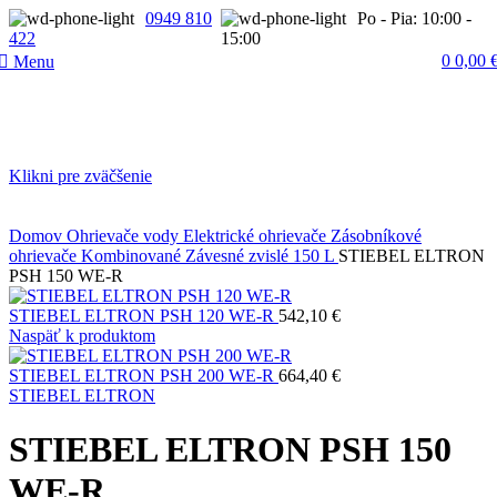
0949 810
Po - Pia: 10:00 -
422
15:00
0
0,00
Menu
Klikni pre zväčšenie
Domov
Ohrievače vody
Elektrické ohrievače
Zásobníkové
ohrievače
Kombinované
Závesné zvislé
150 L
STIEBEL ELTRON
PSH 150 WE-R
STIEBEL ELTRON PSH 120 WE-R
542,10
€
Naspäť k produktom
STIEBEL ELTRON PSH 200 WE-R
664,40
€
STIEBEL ELTRON
STIEBEL ELTRON PSH 150
WE-R