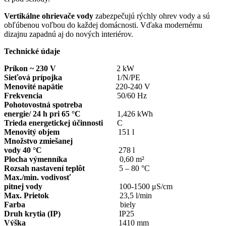
Vertikálne ohrievače vody
zabezpečujú rýchly ohrev vody a sú
obľúbenou voľbou do každej domácnosti. Vďaka modernému
dizajnu zapadnú aj do nových interiérov.
Technické údaje
Príkon ~ 230 V
2 kW
Sieťová prípojka
1/N/PE
Menovité napätie
220-240 V
Frekvencia
50/60 Hz
Pohotovostná spotreba
energie/ 24 h pri 65 °C
1,426 kWh
Trieda energetickej účinnosti
C
Menovitý objem
151 l
Množstvo zmiešanej
vody 40 °C
278 l
Plocha výmenníka
0,60 m²
Rozsah nastavení teplôt
5 – 80 °C
Max./min. vodivosť
pitnej vody
100-1500 μS/cm
Max. Prietok
23,5 l/min
Farba
biely
Druh krytia (IP)
IP25
Výška
1410 mm