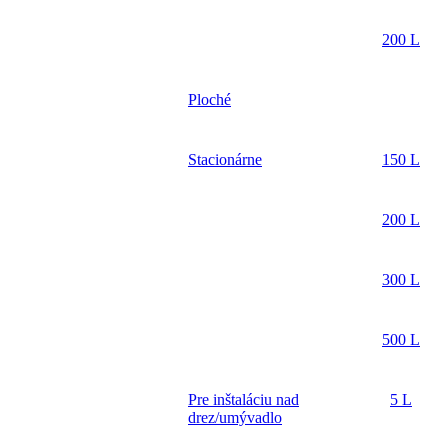
200 L
Ploché
Stacionárne
150 L
200 L
300 L
500 L
Pre inštaláciu nad
5 L
drez/umývadlo