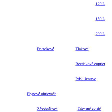
120 L
150 L
200 L
Prietokové
Tlakové
Beztlakové eopriet
Príslušenstvo
Plynové ohrievače
Zásobníkové
Závesné zvislé