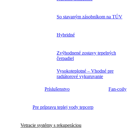
So stavaným zásobníkom na TÚV
Hybridné
Zvýhodnené zostavy tepelných
čerpadiel
Vysokoteplotné – Vhodné pre
radiátorové vykuruvanie
Príslušenstvo
Fan-coily
Pre prípravu teplej vody tepcerp
Vetracie systémy s rekuperáciou