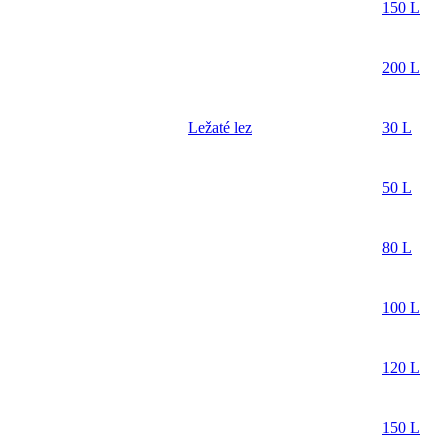
150 L
200 L
Ležaté lez
30 L
50 L
80 L
100 L
120 L
150 L